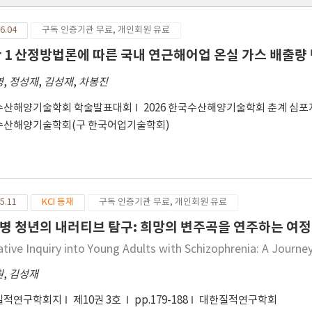
6.04
구독 인증기관 무료, 개인회원 유료
er 1 산정방법론에 따른 국내 연근해어업 온실 가스 배출량
영
,
정성재
,
김성재
,
차봉진
수산해양기술학회 학술발표대회
2026 한국수산해양기술학회 춘계 심
수산해양기술학회(구 한국어업기술학회)
5.11
KCI 등재
구독 인증기관 무료, 개인회원 유료
병 청년의 내러티브 탐구: 희망의 변주곡을 연주하는 여정
ative Inquiry into Young Adults with Schizophrenia: A Journey
원
,
김성재
질적연구학회지
제10권 3호
pp.179-188
대한질적연구학회