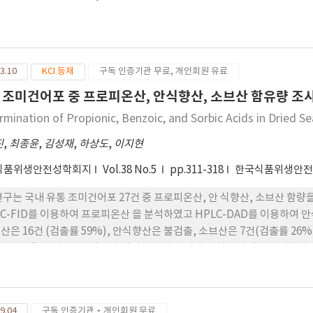
3.10
KCI 등재
구독 인증기관 무료, 개인회원 유료
 조미건어포 중 프로피온산, 안식향산, 소브산 함유량 조
rmination of Propionic, Benzoic, and Sorbic Acids in Dried 
진
,
최종윤
,
김성재
,
하상도
,
이지현
식품위생안전성학회지
Vol.38 No.5
pp.311-318
한국식품위생안
연구는 국내 유통 조미건어포 27건 중 프로피온산, 안 식향산, 소브산 함
GC-FID를 이용하여 프로피온산 을 분석하였고 HPLC-DAD를 이용하여 안
산은 16건 (검출률 59%), 안식향산은 불검출, 소브산은 7건(검출률 2
5.10 mg/kg의 농도로 검출이 되었으며 이는 미생물 최 소저해농도 이하
첨가되지는 않았을 것으로 사료 된다. 또한, 소브산의 경우 소르빈산 칼륨이
만 검출 이 되었다. 소브산 검출 시료의 경우 658.18 mg/kg의 농도 까지
는 향후 조미건어포에 대한 안전 관리를 위 한 기초자료로 사용될 수 있을
9.04
구독 인증기관·개인회원 무료