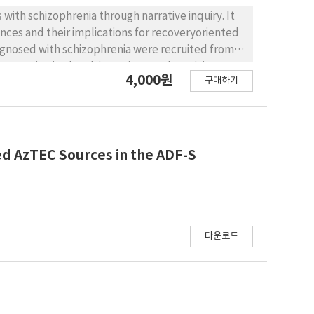
with schizophrenia through narrative inquiry. It
nces and their implications for recoveryoriented
agnosed with schizophrenia were recruited from a
n to nine in-depth interviews and participant
4,000원
구매하기
ield texts comprised interview transcripts,
works. Data were analyzed using Connelly and
 identified: (1) deprivation of warmth and trust,
res and the strength to endure, indicating the
eflecting thwarted developmental tasks; and (4)
ed AzTEC Sources in the ADF-S
s and support. Symptoms were treated as
logical phenomena. Conclusion: A composite
 journeys of hopeful variations amid adversity. The
tally attuned care, multi-layered support
-oriented nursing practice.
다운로드