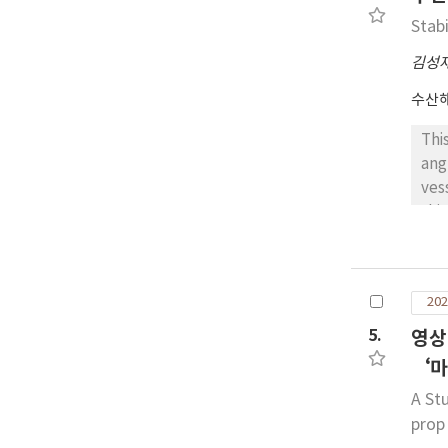
Stabi
김성
수산
Thi
ang
ves
thi
kin
sys
wit
202
Fis
int
5.
영상
the
‘마
The
A St
tes
prop
IMO