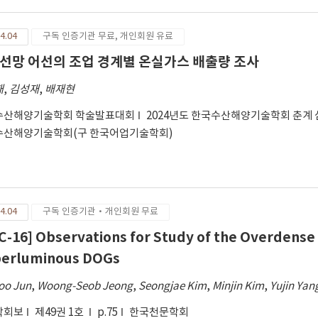
4.04
구독 인증기관 무료, 개인회원 유료
선망 어선의 조업 경계별 온실가스 배출량 조사
재
,
김성재
,
배재현
수산해양기술학회 학술발표대회
2024년도 한국수산해양기술학회 춘계
수산해양기술학회(구 한국어업기술학회)
4.04
구독 인증기관·개인회원 무료
C-16] Observations for Study of the Overdense
erluminous DOGs
oo Jun
,
Woong-Seob Jeong
,
Seongjae Kim
,
Minjin Kim
,
Yujin Yan
학회보
제49권 1호
p.75
한국천문학회