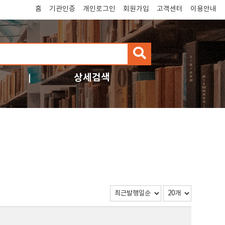
홈
기관인증
개인로그인
회원가입
고객센터
이용안내
검
색
상세검색