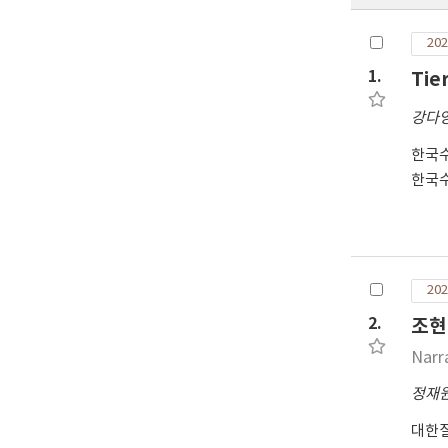
202
1.
Ti
강다
한국
한국
202
2.
조현
Narr
정재
대한