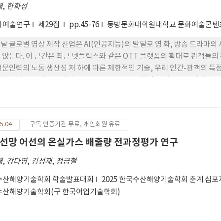
uction lamps were installed, the vessel satisfied the most string
재
,
한화성
uction in initial metacentric height. These results indicate that
와예술연구
제29집
pp.45-76
동방문화대학원대학교 문화예술콘텐
uction lamps does not compromise vessel stability.
날 글로벌 영상 제작 산업은 AI(인공지능)의 발달로 영 화, 방송 드라마의
 않는다. 이 근간은 최근 넷플릭스와 같은 OTT 플랫폼의 확대로 관객들의
전문인력의 노동 생산성 저 하에 따른 제한적인 기술, 우리 인간-관객의 특정
마의 기초가 되는 이야기조차도 이미 헐리우드 뿐만 아니라 국내에서도 AI 
의 경쟁이 치열해짐에 따라 영상 콘텐츠의 차별성이 사업 성공에 큰 영향을
창작함에 있어, AI가 인간의 도구일 뿐 아니라 ‘창작자’ 로서의 역할에 
를 견인하는 중요한 요인임을 일상에서 쉽게 경험하고 있다. 이제 AI는 인
5.04
구독 인증기관 무료, 개인회원 유료
 진화는 계속되고 있다. ‘미디어는 인간의 확장이다.’라고 말하는 ‘마
지 확장해 왔다. AI 와 미디어는 자연스럽게 교차, 미디어 영상에 접목되어
선망 어선의 온실가스 배출량 전과정평가 연구
플러스의 오리지널 드라마 <비질란테> 제작 의 미술 부분, 특히 동 작품의
재
,
강다영
,
김성재
,
정금철
을 사례로, 미술감독이 생성형 AI의 창의성에 어느 정도 의존하면서 어떻
수산해양기술학회 학술발표대회
2025 한국수산해양기술학회 춘계 심
수산해양기술학회(구 한국어업기술학회)