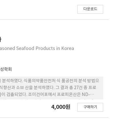
다운로드
사
Seasoned Seafood Products in Korea
전성학회
량을 분석하였다. 식품의약품안전처 식 품공전의 분석 방법으
식향산과 소브 산을 분석하였다. 그 결과 총 27건 중 프로
6%)이 검출되었다. 조미건어포에서 프로피온산은 ND-
의 수치로 보존 효과를 나타낼 수 없는 농도로 보여 의도적으
4,000원
구매하기
 표기된 시료 에서만 검출되었으며 표기된 시료 8건 중 7건
 검출이 되었으며, 이는 그 사용 기준에 적합한 수치 였다. 본
 것으로 사료된다.