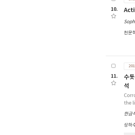
10.
Act
Soph
천문
201
11.
수돗
석
Corr
the 
한금
상하