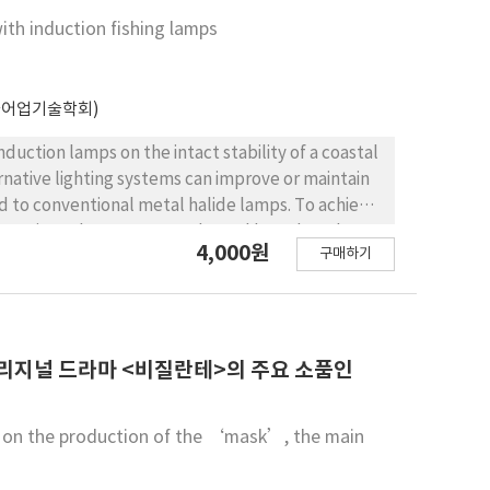
with induction fishing lamps
국어업기술학회)
nduction lamps on the intact stability of a coastal
ernative lighting systems can improve or maintain
ed to conventional metal halide lamps. To achieve
ydrostatic analyses were conducted based on three
4,000원
구매하기
rodeless induction lamps, and (3) a combined
 and the results were evaluated in accordance
g Vessels and the Safety Standards for Standard
and Fisheries and the Adoption of the
 Organization. The core variables analyzed include
 오리지널 드라마 <비질란테>의 주요 소품인
ghting moment and heel angle at maximum moment.
l under each lighting configuration. Inclination
g on the production of the ‘mask’, the main
nfirmed that the fishing vessel met all MOF and
onfigurations. Even when both metal halide and