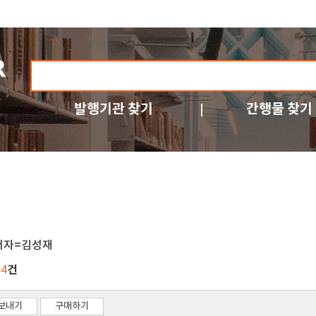
발행기관 찾기
간행물 찾기
저자=김성재
건
54
보내기
구매하기