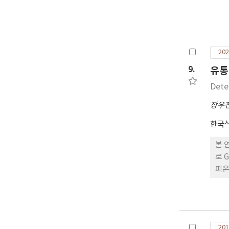
202
9.
유통
Dete
장우
한국
본 
로 
피온
12
로 
에서
연구
201