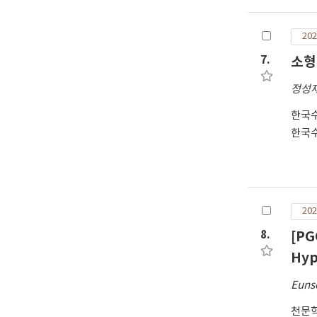
202
7.
소형
정성
한국
한국
202
8.
[PG
Hyp
Euns
천문