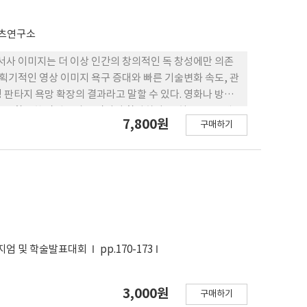
ent stability requirements with only a slight
 replacing or supplementing traditional lamps with
츠연구소
 서사 이미지는 더 이상 인간의 창의적인 독 창성에만 의존
 획기적인 영상 이미지 욕구 증대와 빠른 기술변화 속도, 관
 판타지 욕망 확장의 결과라고 말할 수 있다. 영화나 방송
를 활용한 작업들의 움직임이 활발하다. 특히 OTT 플랫
7,800원
구매하기
 미치기 때문이다. 그래서 영화나 방송 드라마의 스 토리
대한 질문도 대두되었다. 인류에게 AI는 분리된 개체가 아닌
간의 고유 영역이었던 창작까지 진출하였고, 지금 이 순간
셜 매클루언’의 말 처럼 미디어는 인간의 오감과 뇌의 영
 우리의 삶 속에 더욱 깊숙이 밀착되어 있다. 본 고는 디즈
 리얼리티 향상을 위해 필요한 주요 소품인 ‘마스크’ 제작
게 활용했는지에 대 해 연구하였다.
포지엄 및 학술발표대회
pp.170-173
3,000원
구매하기