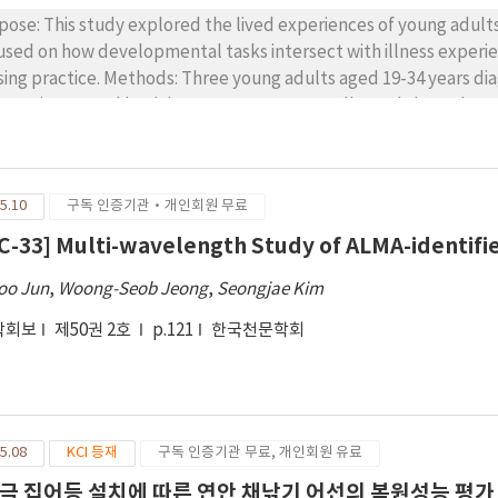
pose: This study explored the lived experiences of young adults 
used on how developmental tasks intersect with illness experie
sing practice. Methods: Three young adults aged 19-34 years di
munity mental health center. Data were collected through seve
ervations conducted between January and November 2018. The f
earch notes, recovery writings, symptom diaries, and creative 
ndinin’s narrative inquiry procedures. Results: Four themes were
5.10
구독 인증기관·개인회원 무료
hlighting the need for trauma-informed care; (2) frustrated desi
ning embedded in symptoms; (3) youth disrupted by illness, r
C-33] Multi-wavelength Study of ALMA-identifi
rage to live together, underscoring the power of relationship
oo Jun
,
Woong-Seob Jeong
,
Seongjae Kim
ningful efforts to endure adversity, rather than purely patho
ture of the lives of young adults with schizophrenia emerged: as
학회보
제50권 2호
p.121
한국천문학회
dings underscore the need for trauma-informed and developmen
tems, and narrative-based interventions to strengthen recovery
5.08
KCI 등재
구독 인증기관 무료, 개인회원 유료
극 집어등 설치에 따른 연안 채낚기 어선의 복원성능 평가