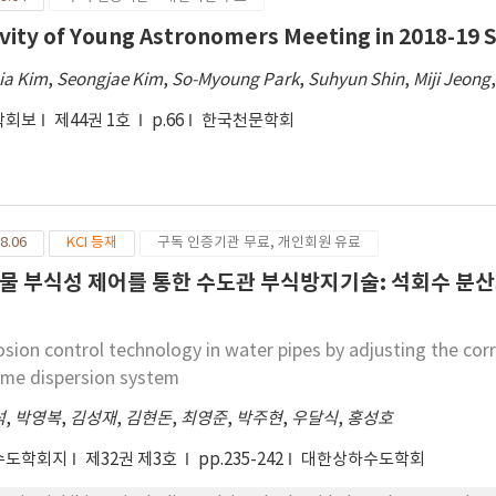
ivity of Young Astronomers Meeting in 2018-19 
ia Kim
,
Seongjae Kim
,
So-Myoung Park
,
Suhyun Shin
,
Miji Jeong
학회보
제44권 1호
p.66
한국천문학회
8.06
KCI 등재
구독 인증기관 무료, 개인회원 유료
물 부식성 제어를 통한 수도관 부식방지기술: 석회수 분산
osion control technology in water pipes by adjusting the corr
lime dispersion system
석
,
박영복
,
김성재
,
김현돈
,
최영준
,
박주현
,
우달식
,
홍성호
수도학회지
제32권 제3호
pp.235-242
대한상하수도학회