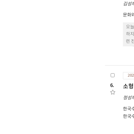
ind
김성
red
문화
ind
오늘
하지
련 
드라
폼들
를 
미래
202
에도
역까
6.
소형
니 
정성
과정
한국
한국