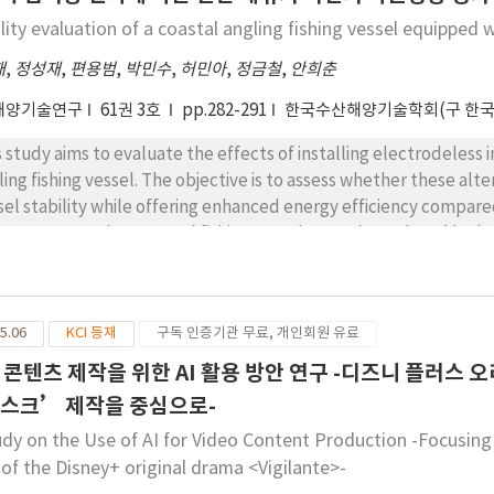
lity evaluation of a coastal angling fishing vessel equipped 
재
,
정성재
,
편용범
,
박민수
,
허민아
,
정금철
,
안희춘
해양기술연구
61권 3호
pp.282-291
한국수산해양기술학회(구 한
s study aims to evaluate the effects of installing electrodeless i
ling fishing vessel. The objective is to assess whether these alt
sel stability while offering enhanced energy efficiency compar
s, an 8.55-ton class coastal fishing vessel was selected, and h
ds of lighting configurations: (1) metal halide lamps, (2) elect
tem of both. Inclining tests were performed for each condition,
h the Standards for Stability and Full Load Waterline of Fishin
5.06
KCI 등재
구독 인증기관 무료, 개인회원 유료
hing Vessel Types established by the Korean Ministry of Oceans 
ernational code on intact stability by the International Maritime
 콘텐츠 제작을 위한 AI 활용 방안 연구 -디즈니 플러스
 metacentric height (GM), righting lever curves, maximum ri
스크’ 제작을 중심으로-
se variables were used to assess the intact stability of the vesse
udy on the Use of AI for Video Content Production -Focusin
ts and hydrostatic analyses were performed using K-Ship and co
 of the Disney+ original drama <Vigilante>-
 stability criteria under various loading conditions and lamp c