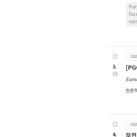
Pur
foc
nur
com
obs
res
Cla
202
hig
mea
3.
[PG
cou
Euns
mea
pic
천문
fin
sys
202
4.
무전