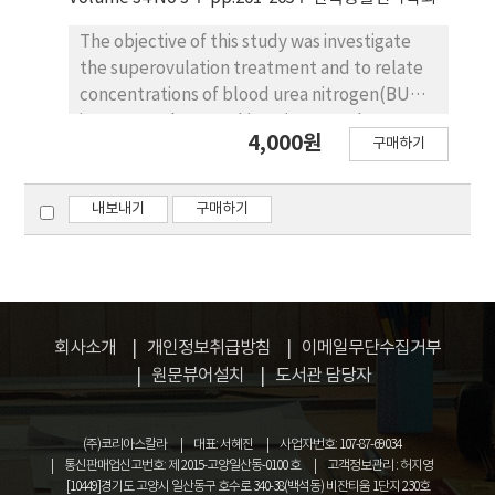
The objective of this study was investigate
the superovulation treatment and to relate
concentrations of blood urea nitrogen(BUN)
in Hanwoo donors. Thirty six, at random
4,000원
구매하기
stages of the estrous cycle, received a CIDR.
Four days later, the animals were
superovulated with a total of 28AU FSH
내보내기
구매하기
(Antorin, 2AU=1 ml) administered twice daily
in constant doses over 4 days. On the 3th
administration of FSH, CIDR was withdrawn
and 25 mg PGF2α was administered. Cows
were artificially inseminated twice after
회사소개
개인정보취급방침
이메일무단수집거부
estrous detection at 12 hr intervals. The cows
원문뷰어설치
도서관 담당자
received 100 μg GnRH at the time of 1st
insemination. Embryos were recovered 7 or 8
days after the 1st insemination. Cows with
(주)코리아스칼라
대표: 서혜진
사업자번호: 107-87-69034
BUN ＜10, 11～18 and ≥19 mg/dl had return
통신판매업신고번호: 제 2015-고양일산동-0100 호
고객정보관리 : 허지영
[10449]경기도 고양시 일산동구 호수로 340-38(백석동) 비잔티움 1단지 230호
of estrus of 34.6, 30.5 and 30.4 days