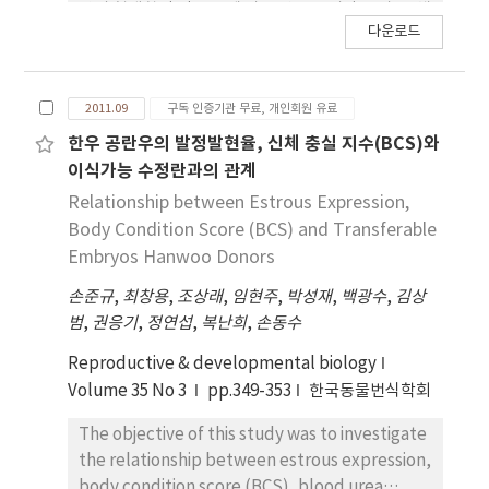
란의 형태학적 인 등급에 따른 산소 소비량을 비교, 체
significantly increased in blastocyst-stage
다운로드
외수정란의 산소 소비량과 총세포수의 상관관계 를
embryos (blastocyst) compared to early
확인한 결과, 국제수정란이식학회(International
blastocyst stage embryos, indicating that
Embryo Transfer Society, IETS)에서 규정하고
oxygen consumption reflects the embryo
2011.09
구독 인증기관 무료, 개인회원 유료
있는 수정란의 등급 판정 기준에 준하여 형태학적 등
quality (Grade I). Oxygen consumption of
급이 좋을수록 수정란의 산소 소비량도 높아지고, 체
한우 공란우의 발정발현율, 신체 충실 지수(BCS)와
blastocyst was measured using a SECM and
외수정란의 산소 소비량에 따른 총 세포수와 산소 소
이식가능 수정란과의 관계
total cell number of in vitro blastocyst was
비량 사 이에도 정의 관계가 있다고 보고 했다. 따라
enumerated by counting cells stained by
Relationship between Estrous Expression,
서, 본 연구는 수정란의 산소 소비량을 측정 하여 그
propidium iodide. The oxygen consumption
Body Condition Score (BCS) and Transferable
품질을 확인하고, 이를 바탕으로 체내수정란의 산소
or GI blastocysts were significantly higher
Embryos Hanwoo Donors
소비량이 수태율에 미치는 영향을 구명하고자 수행하
than those of GII blastocysts (10.2 ×
손준규
,
최창용
,
조상래
,
임현주
,
박성재
,
백광수
,
김상
였다. 한우 체내수정란의 생산은 난소 및 자궁질환이
1015/mols—1 versus 6.4 × 1015/mols—1,
범
,
권응기
,
정연섭
,
복난희
,
손동수
없는 건 강한 한우 공란우를 과배란을 유기하여 3
p<0.05). Total cell numbers of in vitro
way Foley catheter를 이용하여 수정란을 채란 하
blastocysts were 74.8, 90.7 and 110.2 in the
Reproductive & developmental biology
였다. 체외수정란은 국립축산과학원 가축유전자원시
oxygen consumption of below 10.0, 10.0∼12.0
Volume 35 No 3
pp.349-353
한국동물번식학회
험장 관행방법을 기준으로 생산하 여 시험에 사용하
and over 12.0∼1015/mols—1, respectively.
였다. 수정란의 산소 소비량 측정은 수정란 호흡장치
Pregnant rate in recipient cow was 0, 60 and
The objective of this study was to investigate
(FHK, HV-405, Japan)를 이용하였고, 수정란 호흡
80% in the transplantation of embryo with
the relationship between estrous expression,
장치는 주사형 전기화학현미경(Scanning
the oxygen consumption of below 10.0,
body condition score (BCS), blood urea