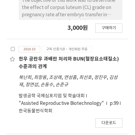
The objective of this work was to determine
respectively. The mean numbers of total ova
the effect of corpus luteum (CL) grade on
from < 10 and 10≤ of corpora lutea(CL) was
pregnancy rate after embryo transfer in
8.9 and 14.3, respectively. The number of
Korean cattle and we found that CL
3,000원
transferable embryos differed between < 10
구매하기
development was linked to pregnancy rate.
and 10≤ CL was 4.8 and 5.6, respectively.
The in vivo derived blastocyst-stage embryos
were transferred to 15 recipients
2010.10
구독 인증기관·개인회원 무료
synchronized in the estrus cycles. Based on
size and palpable characteristics, CLs were
한우 공란우 과배란 처리와 BUN(혈장요소태질소)
categorized into three grade. The grade
수준과의 관계
three CL is not to be identified by rectal
복난희
,
최창용
,
조상래
,
연성흠
,
최선호
,
정진우
,
김성
palpation. The pregnancy rates tended to
재
,
정연섭
,
손동수
,
손준규
increase with the increase in CL size of
recipients. In grade one, two, and three, the
발생공학 국제심포지엄 및 학술대회
pregnancy rates were 62.5%, 50.0%, and 0%,
"Assisted Reproductive Biotechnology"
p.99
respectively. This result suggests that
한국동물번식학회
pregnancy rates after embryo transfer might
다운로드
be affected by the CL status of recipients.