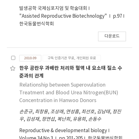
발생공학 국제심포지엄 및 학술대회
"Assisted Reproductive Biotechnology"
p.97
한국동물번식학회
다운로드
2010.09
구독 인증기관 무료, 개인회원 유료
한우 공란우 과배란 처리와 혈액 내 요소태 질소 수
준과의 관계
Relationship between Superovulation
Treatment and Blood Urea Nitrogen(BUN)
Concentration in Hanwoo Donors
손준규
,
최창용
,
조상래
,
연성흠
,
최선호
,
김남태
,
정진
우
,
김성재
,
정연섭
,
복난희
,
유용희
,
손동수
Reproductive & developmental biology
Volume 34 No 3
pp.201-205
한국동물번식학회