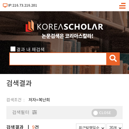
IP:216.73.216.201
메
뉴
결과 내 재검색
검
색
검색결과
검색조건
저자=복난희
검색필터
CLOSE
검색결과
건
9