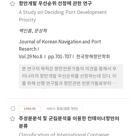
항만개발 우선순위 선정에 관한 연구
해 이러한 계층구조를 분석한 결과 각 계층의 상대적
A Study on Deciding Port Development
중요도와 SWOT그룹별 세부요인들의 최종 우선순위
를 도출하였다. 그리고 분석결과를 토대로 우리나라
Priority
복합운송주선업의 전략적 발전방안을 우선순위 별로
백인흠
,
문성혁
제시하였다.
Journal of Korean Navigation and Port
Reserch
Vol.29 No.8
pp.701-707
한국항해항만학회
본 연구의 목적은 항만전문가들의 의견을 통해서 우
리나라의 항만개발 우선순위를 선정하는데 있다. 이
를 위해 선행 연구들과 항만관련 전문가들로부터 브
레인스토밍(brainstorming)을 수행하여 87개의 세
부속성을 도출하였다. 그리고 KJ기법을 통해 6개의
평가기준으로 그룹핑하여 계층분석구조를 구축하고,
1999.06
서비스 종료(열람 제한)
AHP 기법을 통해 각 계층의 상대적 중요도, 항만 전
주성분분석 및 군집분석을 이용한 컨테이너항만의
문가들의 선호 경향 및 대안들의 종합 중요도를 평가
분류
하였다. 이 연구를 통해 우리나라의 항만개발 우선순
위를 선정하고 이어 따른 우리나라 항만개발에 대한
Classification of International Container