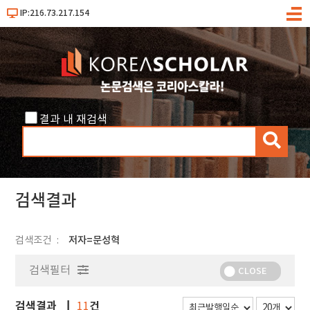
IP:216.73.217.154
메
뉴
결과 내 재검색
검
색
검색결과
검색조건
저자=문성혁
검색필터
CLOSE
검색결과
건
11