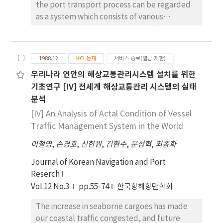
the port transport process can be regarded
to answer them : (a) what is the new role of
port specialists(PS) and city-government
(6) A minority of the respondents pointed out
as a system which consists of various
ports today ; (b) why should ports be
official(GO)-were asked to fill in a
'the improper orders or recommendatinos
subsystems such as navigational aids, quay
engaged in this new role ; and (c) how can
questionnaire form. In three out of ten cases,
caused by the poor decision making' firstly, '
handling, transfer, storage, information If
ports play this new role. In short, a modern
the overall result broadly confirmed the a
the language problem(sea-speaking in
management, and co-ordination with inland
port should be a service centre and a logistic
priori expectation; in six cases the
English)' secondly, as the deficiency of
1988.12
KCI 등재
서비스 종료(열람 제한)
transport. The handling productivity of this
platform for international trade and
confirmation was partial; and in one other the
personal qualification. It seems, therefore,
우리나라 연안의 해상교통관리시스템 설치를 위한
system is determined by the production
transport-a third generation port. Ports, in
view of respondent was generally contrary to
theat the personal efforts of the operators
기초연구 [IV] 전세계 해상교통관리 시스템의 실태
level of the least productive subsystem. So,
particular, have to make every effort to be
those anticipated. In many, but by no means
and systematic training programmes for
분석
a productivity analysis on the flow of cargoes
competitive in the cost and quality of
all, cases there was substantial agreement
them are necessary to solve the problems.
through each subsystem should be made in
services and to make the port a transport
[IV] An Analysis of Actal Condition of Vessel
between the four categories of respondents,
order to achieve efficient port operation. The
and distribution service centre. For most
Traffic Management System in the World
but the range of scores was generally much
purpose of this paper is to analyze the
ports, this is not an option but a must ; an
wider than expected.
이철영
,
손경호
,
신한원
,
김환수
,
문성혁
,
최종화
productivity of each subsystem in Pusan
essential requirement for survival in this win
port, and to bring forward problems and
or lose situation. The best way to win is to
Journal of Korean Navigation and Port
finally to draw up plans for their betterment.
maintain a close contact with port users,
Reserch
Analyzed results on the productivity of each
listen to them, discuss with them, help them
Vol.12 No.3
pp.55-74
한국항해항만학회
subsystem are as follows, i) It is known that
and satisfy them. That is port marketing.
The increase in seaborne cargoes has made
the number of tugs with low HP should be
Starting from the findings of port marketing,
our coastal traffic congested, and future
increased by a few, the number of tugs with
it is es-sential to work out appropriate