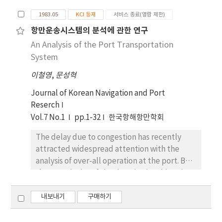
proposed that many measures such as the
which is represented the dynamic movement
reduction of free time, the efficient
1983.05
KCI 등재
서비스 종료(열람 제한)
of ships in the sea, but on the other band the
application of ODCY, etc must be brought in
항만운송시스템의 분석에 관한 연구
numbers of arriving and departing the port is
and v) In the long-trun, even though the
An Analysis of the Port Transportation
the basic factor consisting of the static
handling capability will accommodate an
movement of ships. The amount of cargoes
System
additional 960,000 TEU in 1991, the
by coastal vessels and ocean trade vessels
scheduled completion date of the third
이철영
,
문성혁
have increased tremendously with the great
development plan of Pusan port,
growth of the Korean economy these days.
Journal of Korean Navigation and Port
insufficiency of handling facilities in the
This increase of the seaborne cargoes has
Reserch
container terminal is still expected and
made the Korean coastal traffic flow so
Vol.7 No.1
pp.1-32
한국항해항만학회
concrete countermeasures will ultimately
congested that this can be a cause of large
have to be taken for the port's harmonious
The delay due to congestion has recently
pollution as well as great marine casualities
operation. In particular, the problem of co-
attracted widespread attention with the
such as a loss of human lives and properties .
ordination with inland transport and urban
analysis of over-all operation at the port. But,
And also the future coastal traffic is
traffic should be seriously examined
the complexity of the situation is evident in
expected to increase considerably according
together in the establishment of the Pusan
view of the large number of factors which
to our economic development and high
port development. As a method of solving
impinge on the considerable end. Queueing
내보내기
구매하기
dependence upon foreign trade. Under the
this, vi) It is suggested that Pusan port
theory is applicable to a large scale
circumstance, to devise the safety of coastal
(North port) should be converted into an
transportation system which is associated