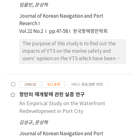
and cluster analysis. And it seeks to identify
임을빈
,
문성혁
the most important factors underlying the
port classification. Lack of awareness of which
Journal of Korean Navigation and Port
factors differentiate ports has resulted in an
Reserch
unnecessary collection of data which are of
Vol.21 No.2
pp.47-58
한국항해항만학회
limited use in port classification. This paper
The purpose of this study is to find out the
has identified five groupings of similar ports
impacts of VTS on the marine safety and
within which port comparision can be
users' opinion on the VTS which have been
justifiably made. This approach can be used
being operated in the port of Pohang for the
for any future port comparision.
last 3 years and is to suggest a guideline to
the successful operation of VTS in the future.
1996.02
KCI 등재
서비스 종료(열람 제한)
This study is based upon the questionnaire
항만의 재개발에 관한 실증 연구
survey and the respondents include 236
An Empirical Study on the Waterfront
masters/mates of merchant vessels who
have visited the port of Pohang and 6 pilots
Redevelopment in Port City
who have been working in the port. From the
김성규
,
문성혁
questionnaire results, this study notes the
following conclusions related to the VTS
Journal of Korean Navigation and Port