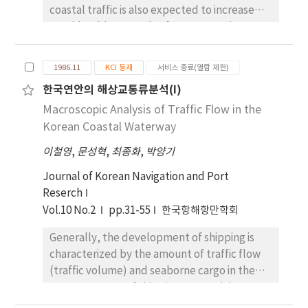
coastal traffic is also expected to increase
medium HP is appropriate, and the number
development plans and marketing targets
considerably as result of our economic
of tugs with high HP is in excess of that
and to improve port competitive-ness. As an
development and high dependence on
necessary. ii ) In the case of container
alternative method, a port competitiveness
foreign trade. This increased traffic may be a
cargoes, it is found that the transfer and
model is suggested, which may help port
1986.11
KCI 등재
서비스 종료(열람 제한)
cause of serious sea pollution as well as
storage systems in BCTOC have the lowest
managers to make appropriate
한국연안의 해상교통류분석(I)
greater number of sea accidents. In view of
handling capability, with a rate of 115%,
improvements.
Macroscopic Analysis of Traffic Flow in the
this problem the introduction of VTMS along
leading to bottle-necks in the port transport
on our coast is required, following careful
Korean Coastal Waterway
system, while the handling rate of the
study of a large number of foreign systems.
storage and quay handling systems in general
이철영
,
문성혁
,
최종화
,
박양기
This paper analyzes the actual condition of
piers is in excess of the inherent capability. iii)
132 VTMSs in the world from the view point
Journal of Korean Navigation and Port
In the case of the principal seaborne cargoes
of management method authority of VTMS,
Reserch
passing through general piers, there is found
coverage and characteristics of system. And
Vol.10 No.2
to be a remarkable bottle-neck in the
pp.31-55
한국항해항만학회
this results provide helpful information for
storage system. In the light of these findings,
Generally, the development of shipping is
the development of VTMS in the future and
both the extension of storage capability and
characterized by the amount of traffic flow
for the implementation of VTMS in our
the extension of handling productivity are
(traffic volume) and seaborne cargo in the
coastal waterway.
urgently required to meet the needs of port
sea. Movement of ships is an essential
users. Therefore, iv) As a short-term plan, it is
element of constructing the traffic flow