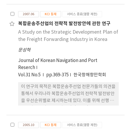
2007.06
KCI 등재
서비스 종료(열람 제한)
복합운송주선업의 전략적 발전방안에 관한 연구
A Study on the Strategic Development Plan of
the Freight Forwarding Industry in Korea
문성혁
Journal of Korean Navigation and Port
Reserch
Vol.31 No.5
pp.369-375
한국항해항만학회
이 연구의 목적은 복합운송주선업 전문가들의 의견을
통해서 우리나라 복합운송주선업의 전략적 발전방안
을 우선순위별로 제시하는데 있다. 이를 위해 선행 연
구들과 전문가들로부터 브레인스토밍
(brainstorming)을 수행하여 20개의 세부평가요인
을 도출하여 SWOT Matrix를 작성하고 3개 계층으
2005.10
KCI 등재
서비스 종료(열람 제한)
로 계층분석구조를 구축했다. SWOT/AHP기법을 통