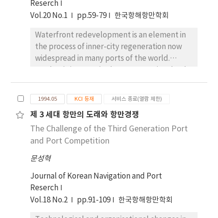
operations. (1) A few of the respondents
Reserch
(mainly foreigners) do not understand the
Vol.20 No.1
pp.59-79
한국항해항만학회
entering procedure of the port and the
Waterfront redevelopment is an element in
fundamental concept of VTS. Accordingly,
the process of inner-city regeneration now
the more active VTS services have to be
widespread in many ports of the world.
provided for the mariners. (2) It was found
Academic interest in the processes involved
that themost dangerous factors in tehvicinity
has yielded a literature biased towards
of the port were the floating materials,
specific locations rather than towards the
fishing nets, andillegal fishing activities inthe
1994.05
KCI 등재
서비스 종료(열람 제한)
analysis of processes and issues. The
fairway. Therefore, the proper surveillance,
제 3 세대 항만의 도래와 항만경쟁
redevelopment of urban waterfronts does
stricter enforcement of Acts and the
The Challenge of the Third Generation Port
not, of course, occur exclusively in port cities
instructive education for the fishermen are
but is found as a continuous process in most
and Port Competition
required to avoid the risks. (3) A majority of
places where settlement and water are
the respondents agreed the VTS has
문성혁
juxtaposed, whether or not commercial port
contributed to the safety of vessel traffic,
activity is or was present. Port cities,
Journal of Korean Navigation and Port
and they pointed out ' the assiatances in
however, as a result of the concentration and
Reserch
reduced visibililty conditions' is the most
juxtaposition of urban and maritime
Vol.18 No.2
pp.91-109
한국항해항만학회
important task of VTS. The amount of 75.6%
influences, generally present the major
of the respondents answered that they have