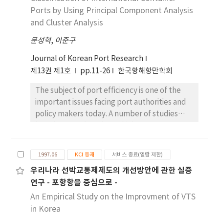
발전 방향을 제시하고자 한다.
Ports by Using Principal Component Analysis
and Cluster Analysis
문성혁
,
이준구
Journal of Korean Port Research
제13권 제1호
pp.11-26
한국항해항만학회
The subject of port efficiency is one of the
important issues facing port authorities and
policy makers today. A number of studies
have been undertaken which compare ports
in terms of their efficiency. But any port
comparison can only be valid and meaningful
1997.06
KCI 등재
서비스 종료(열람 제한)
if a port’s efficiency is compared with a
우리나라 선박교통제제도의 개선방안에 관한 실증
similar port. The main objective of this paper
연구 - 포항항을 중심으로 -
is to introduce a systematic approach to
identifying similar ports based on the
An Empirical Study on the Improvment of VTS
technique of principal component analysis
in Korea