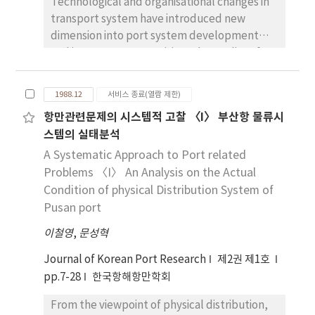
Technological and organisational changes in
issues involved in waterfront redevelopment
experienced the assistance from VTS more
transport system have introduced new
most clearly. In this context, the general aim
than 1 time since the system was established
dimension into port system development
is to explore Korean dimensions of
in the port of Pohang . Also 44.2% of the
and inter-port competition. The quality of
waterfront redevelopment in a range of port
respondents considered they were able to
service now required by the customer is
cities in a context of inner-urban renewal; and
avoid marine casualties such as collision,
costly and not easily provided by small
a specific objective is to examine the views of
ramming or agrounding with the VTS
1988.12
서비스 종료(열람 제한)
shipping companies and small ports. It has
decision-makers in Korean port cities on the
assistances. (4) 49.2% of the respondents
항만관련문제의 시스템적 고찰 〈I〉 부산항 물류시
been suggested that in the future container
processes involved by a questionnaire
preferred the passive information services ,
스템의 실태분석
shipping may be concentrated by space-
method. The focus is on comparative
while, 38.8% of them preferred the positive
sharing arrangements or actual mergers into
A Systematic Approach to Port related
strategies, and in particular upon the factors
control advices in the case of encountering
the hands of a few mega-operators with the
Problems 〈I〉 An Analysis on the Actual
affecting the balance between social goals
any potential risks. VTS iperators have to
investment potential to provide total
Condition of physical Distribution System of
and commercial interests. To test the
consider seriously when they provide the
logistics networks. In order to compete
Pusan port
response of four categories of decision-
positive control advices of ship's course and
effectively, high load factors will be essential
makers in Korean port cities on a number of
speed. (5) A majority of the respondents
이철영
,
문성혁
and port concentration inevitable. A fa-
issues perceived as underpinning the
confirmed that the prot and its approaches is
voured few ports will become the load
processes involved in waterfront
Journal of Korean Port Research
제2권 제1호
suitable for the VTS coverge . To extend the
centres and other ports will assume a
redevelopment, four catergories of
pp.7-28
한국항해항만학회
service areas of the VTS and to improve radar
secondary feeder role. In this study, three
respondents-port authority
detecting ability, the use of radar
From the viewpoint of physical distribution,
questions are raised and attempts are made
representatives(PO), urban planners(UP),
transponders are seen as the ideal method.