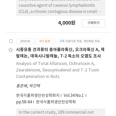
고 있고, 본 연구결과가 향후 질병 발생 시 V.
씩 확인되 었다. 확인된 ST는 대부분 중국, 태국 등의
causative agent of caseous lymphadenitis
vulnificus의 연구에 도움이 될 것으로 보이며, 지속
환경 분리주로 확인되었으며, ST 396, ST 3042는 중
(CLA), a chronic contagious disease in small
적으로 V. vulnificus 검출 연구, 항생제 내성 모니터
국 임상 분리주로부터 확인되었다. 이로써, 최근 국내
ruminants. The prevalence of CLA has been
링이 필요할 것으로 사료된다. 해산물을 통한 V.
4,000원
에 수산물과 관련한 식중독, 유통량, 항생제 판매량
구매하기
reported to be >50% in Korean black goats.
vulnificus 감염 위험성 이 증가하고 있는 상황에서
등의 추세에 따른 위험성에 V. parahaemolyticus에
CLA is difficult to control due to a lack of
국내 수산물을 통한 V. vulnificus 전파 위험도에 대
대한 지속적인 연구가 필요할 것으로 사 료되며, 본 연
efficient vaccines and treatment methods.
한 체계적 연구는 부족하다. 따라서 본 연구 결과는 수
구는 그에 대한 도움이 될 것이라 사료된다.
2019.02
KCI 등재
구독 인증기관 무료, 개인회원 유료
Effective disinfection of the farm
산물 생산 및 유통 단계에서 V. vulnificus 의 모니터
environment may be an alternative strategy
시중유통 견과류의 총아플라톡신, 오크라톡신 A, 제
링 및 위험도 평가의 중요성을 제시한다.
for reducing the spread of C.
랄레논, 데옥시니발레놀, T-2 독소의 오염도 조사
pseudotuberculosis. The objective of this
Analysis of Total Aflatoxin, Ochratoxin A,
study was to evaluate the efficacy of
Zearalenone, Deoxynivalenol and T-2 Toxin
commercial disinfectants against CLA. The six
Contamination in Nuts
commercial disinfectants, largely composed
홍준배
,
박건택
of sodium dichloroisocyanurate, sodium
hypochlorite, potassium monopersulfate
한국식품위생안전성학회지
Vol.34 No.1
triple salt, quaternary ammonium, citric acid,
pp.58-64
한국식품위생안전성학회
and copper sulfate, were tested against five
different genotypes of C.
In the current study, 109 commercial nut