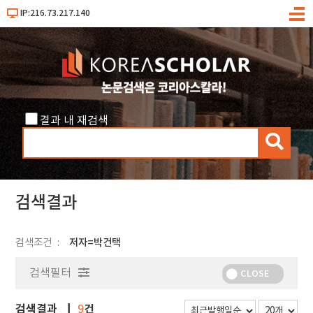
IP:216.73.217.140
메
뉴
결과 내 재검색
검
색
검색결과
검색조건
저자=박건택
검색필터
CLOSE
검색결과
건
9