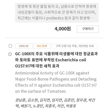
항생제 및 항균 물질 등의 오, 남용으로 인하여 항생제
내성균들이 등장, 사회적으로 큰 문제가 되고 있으며,
최근에는 식물이나 probiotics 등과 같이 항생제를
대체할 수 있는 물질에 대한 연구가 활발히 진행되고
4,000원
구매하기
있다. 이에 본 연구에서는 국내에서 오래 전부터 민간
요법으로 사용되어 오던 백련초 (Opuntia ficus-
indica var. saboten)를 이용하여 in vitro와 in vivo
2002.03
KCI 등재
구독 인증기관 무료, 개인회원 유료
에서 Salmonella enteyica serova. Enteritidis
(S. enteritidis), S. enterica serova.
GC-100X의 주요 식품위해 미생물에 대한 항균효과
Typhimurium (S. Typhimurium) DT104 및
와 토마토 표면에 부착된 Escherichia coil
Escherichia coli O157:H7에 대한 항균능을 평가하
O157:H7에 대한 세척 효과
였다 백련초의 수용액이 포함된 Moulter Hinton
Antimicrobial Activity of GC-100X against
agar에 Salmonella spp. 및 S. coli O157:H7를 접
Major Food-Borne Pathogens and Detaching
종한 결과 이들 균에 대한 억제능(inhibitory
Effects of It against Escherichia coli O157:H7
activity)을 확인할 수 있었다. 백련초 제제를 경구투
on the surface of Tomatoes
여한 군에서 분변으로 배출되는 S.typhimurium
DT104의 수가 급격히 감소하였고, 낀 후에는 더 이상
권남훈
,
김소현
,
김지연
,
임지연
,
김준만
,
정우경
,
박건
분변으로 균이 배출되지 않았으며, intestinal IgA가
택
,
배원기
,
노경민
,
최종우
,
허진
,
박용호