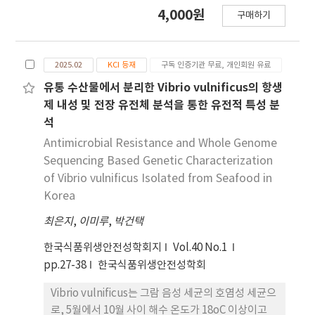
발할 뿐 아니라, 돼지의 폐사율 증가, 생산성 저하, 농
4,000원
구매하기
장 근로자의 작업 환경 악화 등 다양한 부정적 영향을
미친다. 따라서 전국적인 양돈장 환경 개선과 효과적
인 악취 저감 대책의 마련이 필요하다. 본 연구에서는
2025.02
KCI 등재
구독 인증기관 무료, 개인회원 유료
천연 추출물 복합체인 바 이오매직®의 양돈장 악취 저
감 효과와 그에 따른 부수적 인 생리학적 개선 효과를
유통 수산물에서 분리한 Vibrio vulnificus의 항생
평가하였다. 본 실험에 사용된 바이오매직®은 오렌
제 내성 및 전장 유전체 분석을 통한 유전적 특성 분
지, 파파야, 라임을 발효하여 제조한 것으로, 우선 돼
석
지 농장에서 분리된 메티실린 내성 황색 포도상구균
Antimicrobial Resistance and Whole Genome
(MRSA)을 대상으로 항균 활성을 평가하였다. CLSI
Sequencing Based Genetic Characterization
기준에 따른 최소억제농도(MIC) 및 최소살균농도
of Vibrio vulnificus Isolated from Seafood in
(MBC) 시험 결과, 바이오매직®은 15개 MRSA 균주
Korea
에 대 해 낮은 MIC와 MBC 값을 나타내어 우수한 항
균 활성을 보였다. 양돈장 내 주요 악취 유발 물질인
최은지
,
이미루
,
박건택
암모니아(NH3), 황화수소(H2S), 이산화탄소
한국식품위생안전성학회지
Vol.40 No.1
(CO2)에 대한 저감 효과를 조사 한 결과, 바이오매직
pp.27-38
한국식품위생안전성학회
®을 살포한 후 NH3와 C O2 농도가 유 의적으로 감소
하였으나(P<0.05), H2S는 연구 전기간에 걸 쳐 측정
Vibrio vulnificus는 그람 음성 세균의 호염성 세균으
되지 않았다. 또한, 돼지의 스트레스 수준은 혈중 코르
로, 5월에서 10월 사이 해수 온도가 18oC 이상이고