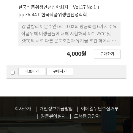
유의적으로 증가함이 확인되었다. 본 연구를 통하여
한국식품위생안전성학회지
Vol.17 No.1
백련초가 in vitro에서 S. enteritis, S.
pp.36-44
한국식품위생안전성학회
Typhimurium DT104와 E. coli O157:H7대한 항균
력을 나타낼 뿐만 아니라 마우스의
강 알칼리 이온수인 GC-100X의 항균력을 6가지 주요
gastrointestinal tract에서 역시 Salmonella에
식품위해 미생물들에 대해 시험하되 4℃, 25℃ 및
대한 항균력을 보임을 확인할 수 있었다. 본 연구를 통
36℃의 서로 다른 온도조건과 유기물 조건 하에서 실
해 백련초 및 그 성분을 이용한 병원성 세균의 제거 및
험을 수행하였다. 그 결과 GC-100X는 37℃, 3시간 반
4,000원
면역 증진 효과 등과 같은 연구의 필요성이 확인되었
구매하기
응 조건 하에서 모든 유해균에 대해 1.0X 10^4
고, 그 응용 가능성도 매우 높을 것으로 사료된다.
CFU/ml감소 이상의 효과를 나타내었으며 멸균 증류
수나 표준 경수로 2배 희석한 경우에도 동일한 결과를
내보내기
구매하기
나타내었다. 유기물이 존재할 경우는 항균력의 약화
가 관찰되었고, 그람 양성균에 대한 항균력은 높지 않
았으나 그람 음성균에 대해서는 강력하고 빠른 사멸
능력을 나타내었다. 방울 토마토에 인위적으로 E.
coli O157:H7을 부착시키고 그에 대한 GC-100X의
회사소개
개인정보취급방침
이메일무단수집거부
세척효과를 기타의 세척제들과 비교해 본 결과, GC-
원문뷰어설치
도서관 담당자
100X 원액, GC-100X 5% 용액은 100 ppm 염소용
액과 유사한 세척효과를 나타내었으며 시판 주방용