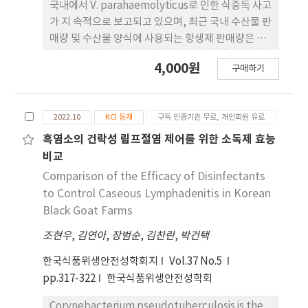
chloramphenicol 항생제에 내 성을 보이지 않았다.
국내에서 V. parahaemolyticus로 인한 식중독 사고
Whole genome sequencing 분석 결 과, 유전자
가 지 속적으로 보고되고 있으며, 최근 국내 수산물 판
상 두 균주는 동일한 클론으로 확인되었으며, multi-
매량 및 수산물 양식에 사용되는 항생제 판매량은 증
locus sequencing typing 결과 기존에 보고되지
가하는 추세 이다. 따라서 본 연구는 국내에 유통되는
4,000원
않은 새로운 sequence type으로 확인되었다.
구매하기
수산물에서 분 리한 V. parahaemolyticus의 분포,
Virulence gene 분 석 결과, 총123개의 병원성 유전
항생제 감수성, 유전적 특성 및 유전학적 통계를 조사
자가 확인되었으며, 그 중 중요한 병원성 유전자
하였다. 79건의 유통 수산 물로부터 47건(59.5%)에
rtxA, vvhA, viuB, ompU유전자가 확 인되었다. 항
2022.10
KCI 등재
구독 인증기관 무료, 개인회원 유료
서 V. parahaemolyticus가 분리되 었다. 항생제 내
생제 내성 유전자 분석 결과 분리된 두 균주 에서 모두
성 양상의 경우, 총 47균주의 분리 균주에 서는
흑염소의 건락성 림프절염 제어를 위한 소독제 효능
tet(34), tet(35), varG, norM 내성 유전자가 확 인
ampicillin에 2균주(4.3%)가 내성을 보였으며, 이외
비교
되었다. cgMLST 분석을 진행한 결과 본 연구에서 분
균주는 모든 항생제에 대해 감수성을 보였다. 항생제
Comparison of the Efficacy of Disinfectants
리 된 두 균주는 동일 cluster로 확인되었고, 기타 국
내 성 유전자의 경우, 모든 균주(100%)로부터
to Control Caseous Lymphadenitis in Korean
내 및 아 시아 지역에서 분리된 V. vulnificus를 포함
blaCARB family gene, tet(35), catC가 확인되었
Black Goat Farms
한 분석에서 균 주 간 역학적 연관성은 관찰되지 않았
으며, 1균주(2.1%)에서는 fos 가 확인되었다. 병원성
다. 이는 V. vulnificus 가 해수의 흐름을 타고 이동하
조현우
,
김연아
,
장범순
,
김찬란
,
박건택
유전자 여부의 경우, 모든 분리 균 주에서 tdh, trh 유
여 분포 범위가 넓고 특정 지역에 일정한 특징을 가진
전자는 확인되지 않았으나, T3SS1은 모든 균주
한국식품위생안전성학회지
Vol.37 No.5
균이 밀집되지 않기 때문으로 보인다. 따라서 V.
(100%), T3SS2는 1균주(2.1%)에서 확인되었다.
pp.317-322
한국식품위생안전성학회
vulnificus로 인해 매년 사망자와 환자가 발생하는 것
MLST의 경우, 17균주로부터 15가지의 ST가 확인되
은 V. vulnificus가 가지는 잠재적인 위험성을 보여주
었으 며, ST 658가 3균주, 이외 14가지 ST는 1균주
Corynebacterium pseudotuberculosis is the