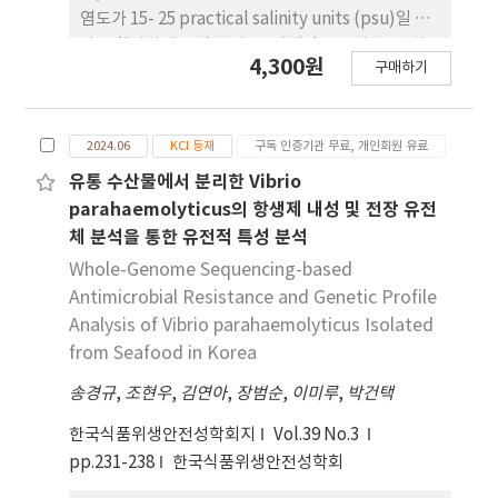
티솔 농도를 효소면역측정법(ELISA)으로 측정하여
염도가 15- 25 practical salinity units (psu)일 때
평 가하였다. 그 결과, 실험군의 코르티솔 농도 감소율
가장 활발하게 증식 한다. 전 세계적으로 해수, 강 하
4,300원
이 대조 군에 비해 유의적으로 높게 나타났다
구매하기
구, 갯벌 등 다양한 해양 환경에 서식하며, 굴, 전복 등
(P<0.05). 스트레스 감 소에 따른 면역력 향상 여부를
해산물에서 자주 검출되는 경향이 있다. 지속적인 지
평가하기 위해 유세포 분석 (flow cytometry)을 실
구온난화로 인한 해수 온도의 상 승으로 V.
시한 결과, 항원제시세포의 비율이 다 소 증가하였고,
2024.06
KCI 등재
구독 인증기관 무료, 개인회원 유료
vulnificus의 분포 범위가 점차 확장되고 있으며, 그
CD4-T cell 비율이 유의적으로 증가하였다
에 따라 비브리오 패혈증 감염에 대한 위험도가 증가
유통 수산물에서 분리한 Vibrio
(P<0.05). 이상의 결과를 종합하면, 본 실험에서 사용
하 고 있다. 본 연구에서는 수산물에서 V. vulnificus
parahaemolyticus의 항생제 내성 및 전장 유전
한 바 이오매직®은 양돈장에서 악취 저감뿐만 아니라
분리, 항 생제 감수성 검사, MLST 분석, 전장 유전체
체 분석을 통한 유전적 특성 분석
돼지의 스 트레스 완화 및 면역 기능 향상에도 긍정적
분석을 통한 병원성 유전자 확인, MIC를 통한 항생제
Whole-Genome Sequencing-based
인 효과를 나타 내었다. 이러한 개선 효과는 폐사율 감
내성 유전자 분 석, 더 나아가 bv-brc에 등록된 아시
Antimicrobial Resistance and Genetic Profile
소 및 생산성 향상, 나아가 동물 복지 증진에 기여할
아에서 분리된 V. vulnificus 균주들과 함께 cgMLST
Analysis of Vibrio parahaemolyticus Isolated
수 있을 것으로 판단된다.
분석을 진행하였다. 2023 년4월-7월까지 서울, 경기
from Seafood in Korea
도 및 충청도 지역의 대형마트에 서 유통되는 수산물
시료 총 84건에서 V. vulnificus가 바 지락에서 총2주
송경규
,
조현우
,
김연아
,
장범순
,
이미루
,
박건택
(2.4%) 분리되었으며, 2균주 모두 colistin 에 강한
한국식품위생안전성학회지
Vol.39 No.3
저항성을 보였으나, V. vulnificus의 치료에 사용되
pp.231-238
한국식품위생안전성학회
는 ciprofloxacin, tetracycline,