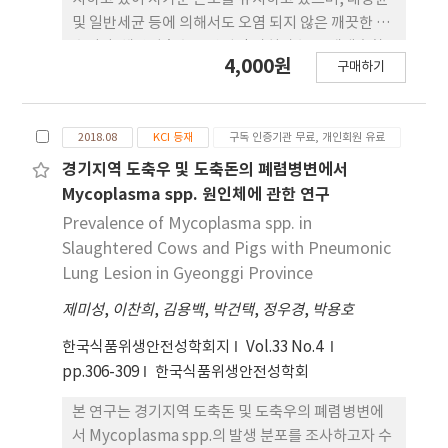
aqueous solution forms, citric acid and the
contamination was under the safety criteria,
및 일반세균 등에 의해서도 오염 되지 않은 깨끗한 해
quaternary ammonium compound were the
there is no current safety guideline for other
수이다. 해양심층수는 산업적 가치가 높은 재생순환
most effective, but required at least 5 min to
4,000원
kinds of mycotoxins or multiple
구매하기
형 자원이기 때문에 이를 상업적으로 이용하기 위한
kill >99.99% of the bacteria. The current
contaminations in Korea. Therefore, further
활동이 활발히 전개되고 있다. 해양심층수를 기존 식
study characterizes the killing efficacy of six
studies should be performed to reveal the
육가공품의 염지제 대체제로서, 최적인 해양심층수
commercial disinfectant active compounds
distribution of mycotoxin in different foods
2018.08
KCI 등재
구독 인증기관 무료, 개인회원 유료
처리수를 적용한 시제품을 일반 식육가공품 소세지와
against C. pseudotuberculosis. Thus, this
and propose appropriate safety guidelines
비교하여 안전성과 품질특성, 미네랄 함량차이를 알
경기지역 도축우 및 도축돈의 폐렴병변에서
study provides essential information
for Korean markets.
아보았다. 이를 통하여 해양심층수의 염지액 대체제
Mycoplasma spp. 원인체에 관한 연구
regarding the efficacy of the disinfectants
로서의 가능성을 검토하고 이를 이용하여 제작한 식
Prevalence of Mycoplasma spp. in
used to control CLA in goat farms.
육가공품의 품질을 검토한 결과, 안전성과 품질특성
Slaughtered Cows and Pigs with Pneumonic
에서는 일반 식육가공품 소세지와 차이가 없었으나,
Lung Lesion in Gyeonggi Province
미네랄 함량은 해양심층수를 적용한 축산가공품이 더
제미성
,
이찬희
,
김용백
,
박건택
,
정우경
,
박용호
높았다. 이를 통하여 해양심층수는 소금의 대체제와
청정미네랄로 그 활용도가 높아서 해양심층수를 이용
한국식품위생안전성학회지
Vol.33 No.4
한 새로운 식품시장이 크게 활성화될 것으로 예상된
pp.306-309
한국식품위생안전성학회
다. 따라서 본 연구에서는 식품공전 규격 검사에 의한
안전성 평가 시험방법을 이용하여 품질검사항목 분석
본 연구는 경기지역 도축돈 및 도축우의 폐렴병변에
에 의한 품질특성 평가 및 유통기한 경과에 의한 안정
서 Mycoplasma spp.의 발생 분포를 조사하고자 수