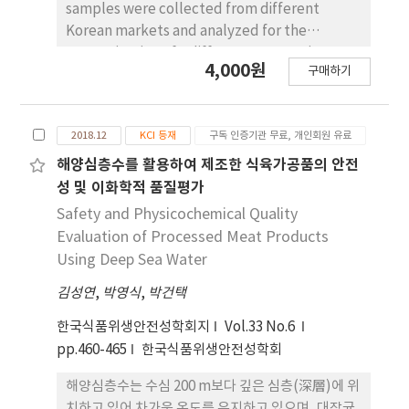
pseudotuberculosis isolated from goat farms
samples were collected from different
in Korea. Efficacy tests were performed in
Korean markets and analyzed for the
accordance with the disinfectant efficacy
contamination of 5 different mycotoxins
4,000원
test guidelines recommended by the Animal
구매하기
(aflatoxin, ochratoxin A, deoxynivalenol,
and Plant Quarantine Agency of Korea with
zearalenone, and T-2 toxin) using ELISA kits.
slight modifications. All disinfectants except
The results revealed that the most
for copper sulfate exhibited >99.99% killing
2018.12
KCI 등재
구독 인증기관 무료, 개인회원 유료
frequently detected mycotoxin was
efficacy under hard water conditions
zearalenone (n=36, 33%), followed by
해양심층수를 활용하여 제조한 식육가공품의 안전
following 30 min of incubation, which is the
aflatoxin (n=31, 28.4%) and ochratoxin A
성 및 이화학적 품질평가
recommended standard treatment time
(n=30, 27.5%). Deoxynivalenol and T-2 toxin
Safety and Physicochemical Quality
according to guidelines. The minimum
were also detected in 22 (20.3%) samples,
Evaluation of Processed Meat Products
bactericidal treatment time was evaluated
respectively. Among 109 nut samples, 33
Using Deep Sea Water
by employing treatments for durations of 1,
samples (30.3%) were contaminated only
5, and 15 min. The most effective compounds
김성연
,
박영식
,
박건택
with one kind of mycotoxin, whereas 43
under hard water conditions were sodium
samples had at least 2 kinds of mycotoxins.
한국식품위생안전성학회지
Vol.33 No.6
dichloroisocyanurate, potassium
Two samples were contaminated with as
pp.460-465
한국식품위생안전성학회
monopersulfate triple salt, and sodium
many as 4 different mycotoxins, and they
hypochlorite, exhibiting >99.99% killing
were both walnuts. Although the monitoring
해양심층수는 수심 200 m보다 깊은 심층(深層)에 위
efficacy after 1 min of treatment. In the
results revealed the amount of aflatoxin
치하고 있어 차가운 온도를 유지하고 있으며, 대장균