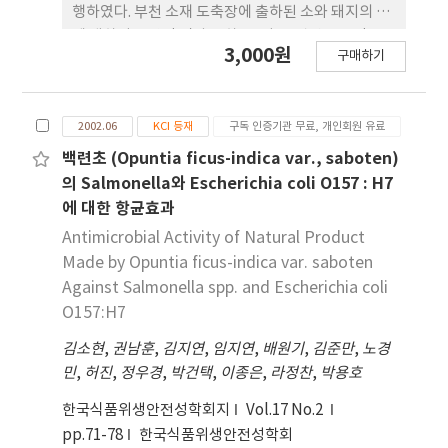
성을 검토하고, 시험군과 대조군간의 미네랄 함량 시
행하였다. 부천 소재 도축장에 출하된 소와 돼지의 폐
험을 진행하여 그 함량을 비교, 분석한 결과 후속 연구
에 대하여 육안적 검사를 하고, 이 중 병변을 보인 소
3,000원
를 통한 식품, 의약품 및 축산업에 다양하고 차별화된
구매하기
192두와 돼지 257두의 폐에 대한 PCR 검사 결과,
식육가공품을 제조할 수 있는 가능성이 있다고 판단
Mycoplasma spp.는 소에서 147두(76.5%), 돼지
하였다.
에서는 203두(80.9%) 에서 각각 검출되었다. 소, 돼
2002.06
KCI 등재
구독 인증기관 무료, 개인회원 유료
지 각각의 Mycoplasma spp.에 대한 세부 primer
를 이용한 검사 결과에서는 소에서 M. agalactiae가
백련초 (Opuntia ficus-indica var., saboten)
16두(8.3%)에서 검출되었으나, M. dispar, M.
의 Salmonella와 Escherichia coli O157 : H7
bovis 및 M. bovirhinis는 검출되지 않았다. 돼지에서
에 대한 항균효과
는 M. hyo-pneumoniae가 74두(28.8%), M.
Antimicrobial Activity of Natural Product
hyorhinis가 13두(5.1%) 검출되었다. M.
Made by Opuntia ficus-indica var. saboten
hyosynoviae는 검출되지 않았다. 본 연구를 통해 경
Against Salmonella spp. and Escherichia coli
기지역 도축우 및 도축돈에서 Mycoplasma성 폐렴
O157:H7
이 상재하고 있음을 확인하였다.
김소현
,
권남훈
,
김지연
,
임지연
,
배원기
,
김준만
,
노경
민
,
허진
,
정우경
,
박건택
,
이종은
,
라정찬
,
박용호
한국식품위생안전성학회지
Vol.17 No.2
pp.71-78
한국식품위생안전성학회