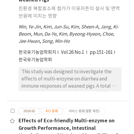
weaned Pigs
도에 의해 초기 플럭스도 증가하지만 시간이 경과함
친환경 복합효소제 첨가가 이유자돈의 설사 및 면역
에 따라 막 표면의 겔층의 형성으로 온도의 영향은 미
반응에 미치는 영향
미하였다. 또한 농축비 이하의 일정한 VCF에서 운전
Min, Ye-Jin
,
Kim, Jun-Su
,
Kim, Sheen-A
,
Jang, Ki-
할 경우 플럭스가 안정적임을 알 수 있었다. 선속도 5
Beom
,
Mun, Da-Ye
,
Kim, Byeong-Hyeon
,
Choe,
m/s, 공급액의 온도 37^℃, TMP 1 bar에서 6∼8 h
Jee-Hwan
,
Song, Min-Ho
운전할 경우 PS 406 원액의 생균수는 4.9×10^9으
로 약 8배 농축됨을 알 수 있었다.
한국유기농업학회지
Vol.26 No.1
pp.151-161
한국유기농업학회
This study was designed to investigate the
effects of multi-enzyme on diarrhea and
immune responses of weaned pigs. A total 36
weaned pigs (5.92 ± 0.48 kg BW; 28 d old)
were randomly allotted to 2 dietary
treatments (3 pigs/pen, 6 replicates/
2018.02
KCI 등재
서비스 종료(열람 제한)
treatment) in a randomized complete block
Effects of Eco-friendly Multi-enzyme on
design. The dietary treatments were a typical
Growth Performance, Intestinal
diet based on corn and soybean meal (CON)