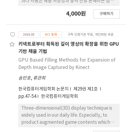
과다 사용은 해충 저항성과 농약 잔류 문제라는 심각
한 문제를 야기하고 있다. 본 연구에서는 친환경 유기
4,000원
구매하기
농자재 (Eco-Friendly Organic Pesticides;
EFOP)의 주요 단감 해충 인 감꼭지나방과 톱다리개
미허리노린재에 대한 살충 활성을 검토하였다. 현재
2016.03
KCI 등재
구독 인증기관 무료, 개인회원 유료
유통되고 있는 친환경 유기농자재 11 종을 실험실 조
건에서 대상 해충에 분무 처리하였다. 대조 약제는 화
키넥트로부터 획득된 깊이 영상의 확장을 위한 GPU
학 살충제인 buprofezin+dinotefuran (20+15) 수
기반 채움 기법
화제를 사용하였다. 감꼭지나방에 대한 유기농자재의
GPU Based Filling Methods for Expansion of
살충 효과를 평가하는 과정에서, 감꼭지나방 유충의
Depth Image Captured by Kinect
개체수 부족 문제로 인하여 배추좀나방 유충을 1차 실
송민호
,
류관희
험충으로 사용하였으며, 세 종류의 친 환경 유기농자
재를 사전 선발하였다. 선발된 친환경 유기농자재는
한국컴퓨터게임학회 논문지
제29권 제1호
목초액 (EFOP-1), 회화나무, 양명아주, 멀구슬나무
pp.47-54
한국컴퓨터게임학회
의 혼합추출물 (EFOP-2), Bacillus thuringiensis
subsp. aizawai NT0423 (EFOP-11)이었으며, 선
Three-dimensional(3D) display technique is
발된 유기농자재의 감꼭지나방 유충에 대한 살충력
widely used in our daily life. Especially, to
실험 결과, EFOP-2 의 처리구에서 생충율이 27.7%
product augmented game contents which
(5 일차), 13.3% (7 일차), 6.7% (10 일차)로 가장 높
can interact with users, it is necessary to get