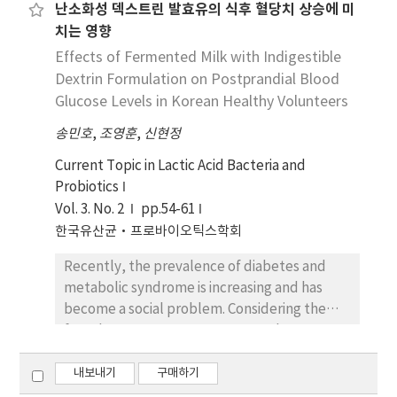
난소화성 덱스트린 발효유의 식후 혈당치 상승에 미
replicates/treatment) in a randomized
CON group. Moreover, Multi group showed
치는 영향
complete block design. The dietary
modulated immune responses, indicated by
treatments were a typical diet based on corn
Effects of Fermented Milk with Indigestible
decreased levels of cortisol (p<0.05) on d 7
and soybean meal (CON) and CON with 0.1%
and 14, TNF-α on d 3 (p<0.05) and d 7
Dextrin Formulation on Postprandial Blood
multi-enzyme (Multi; mixture of β-
(p<0.10), TGF- β on d 2 (p<0.05) and d 7
Glucose Levels in Korean Healthy Volunteers
mannanase, xylanase, α-amylase, protease,
(p<0.10), and CRP (p<0.10) on d 3 and 7 after
송민호
,
조영훈
,
신현정
β-glucanase, and pectinase). Pigs were fed
weaning compared with CON group.
their respective diets for 6 wk.
Consequently, inclusion of multi-enzyme in
Current Topic in Lactic Acid Bacteria and
Measurements were growth performance,
diets for weaned pigs improved gut health
Probiotics
morphology of ileum, apparent ileal
and modulated immune responses of
Vol. 3. No. 2
pp.54-61
digestibility and apparent total tract
weaned pigs.
한국유산균·프로바이오틱스학회
digestibility of dry matter, crude protein,
Recently, the prevalence of diabetes and
and energy of weaned pigs. There were no
metabolic syndrome is increasing and has
significant differences on growth
become a social problem. Considering the
performance during overall experimental
fact that many Koreans consumed
period. No differences were found for the
fermented milk, this study was performed to
morphology of ileum and nutrient
determine the positive effect of fermented
내보내기
구매하기
digestibility between CON and Multi groups.
milk with indigestible dextrin formulation
Therefore, the results in the current study