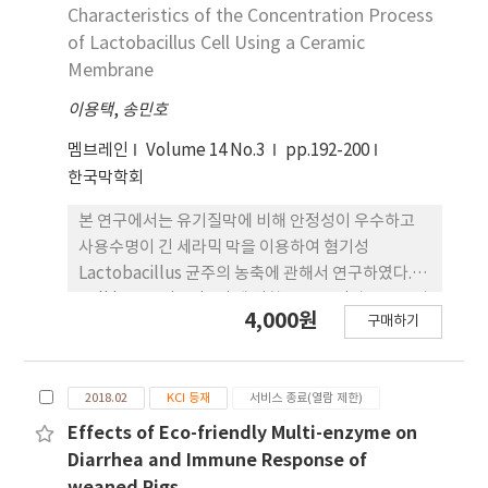
반면 보람찬, 익산559, 익산550 품종에는 각 2.0, 2.0,
Characteristics of the Concentration Process
1.3마리가 이동해 0.5% 수준에서 유의한 결과를 얻었
of Lactobacillus Cell Using a Ceramic
다. 벼 품종별 피해정도는 시 험관에 벼 4개 품종을 한
Membrane
주씩 심고 애멸구를 각 1, 2, 3마리 접종 후 고사 시간
이용택
,
송민호
을 조 사하였다. 일품은 3마리 접종시 12일차에, 호품
은 20일차에, 추청은 27일차에, 남 평은 22일차에 모
멤브레인
Volume 14 No.3
pp.192-200
두 고사한 반면 1마리 접종시 일품은 22일차에 모두
한국막학회
고사하였고 50일차까지 호품은 33%, 추청은 66%,
남평은 모두 고사하지 않았다.
본 연구에서는 유기질막에 비해 안정성이 우수하고
사용수명이 긴 세라믹 막을 이용하여 혐기성
Lactobacillus 균주의 농축에 관해서 연구하였다.
Cell harvesting (CH)에 영향을 주는 인자로 막투과
4,000원
구매하기
압력, 온도, 선속도 등에 대해 조사하였으며 세라믹
막을 이용하여 농축율 변화에 따른 플럭스와 TMP
(transmembrane pressure)의 변화, 일정
2018.02
KCI 등재
서비스 종료(열람 제한)
VCF(volumetric concentration factor)에서
TMP변화 등의 최적조건에 관해 알아보았다. 그 결과
Effects of Eco-friendly Multi-enzyme on
플럭스는 TMP, 선속도, VCF가 증가함에 따라 투과
Diarrhea and Immune Response of
수량도 증가함을 알 수 있었다. 온도가 증가할수록 점