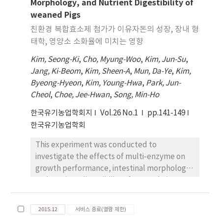
Morphology, and Nutrient Digestibility of
and CON with 0.1% multienzyme (Multi;
weaned Pigs
mixture of β-mannanase, xylanase, α-
amylase, protease, β-glucanase, and
친환경 복합효소제 첨가가 이유자돈의 성장, 장내 형
pectinase). Pigs were fed their respective
태학, 영양소 소화율에 미치는 영향
diets for 6 wk. Frequency of diarrhea, levels
Kim, Seong-Ki
,
Cho, Myung-Woo
,
Kim, Jun-Su
,
of packed cell volume (PCV), white blood
Jang, Ki-Beom
,
Kim, Sheen-A
,
Mun, Da-Ye
,
Kim,
cells (WBC), immunoglobulins, cortisol,
Byeong-Hyeon
,
Kim, Young-Hwa
,
Park, Jun-
tumor necrosis factor-α (TNF-α),
Cheol
,
Choe, Jee-Hwan
,
Song, Min-Ho
transforming growth factor- β (TGF-β), and
C-reactive protein (CRP) were measured.
한국유기농업학회지
Vol.26 No.1
pp.141-149
Multi group tended to decrease (p<0.1)
한국유기농업학회
diarrhea frequency than CON group during 2
This experiment was conducted to
wk after weaning. Lower values of PCV on d 3
investigate the effects of multi-enzyme on
(p<0.05) and d 7 (p<0.1) were found in Multi
growth performance, intestinal morphology,
group compared with CON group. There were
and nutrient digestibility of weaned pigs. A
no significant differences on WBC number
total 36 weaned pigs (5.92 ± 0.48 kg BW; 28 d
and immunoglobulin (Ig) M and A between
old) were randomly allotted to 2 dietary
Multi and CON groups. However, Multi group
2015.12
서비스 종료(열람 제한)
treatments (3 pigs/pen, 6
tended to increase (p<0.1) Ig G on d 7 than