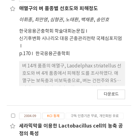
은 밀도를 보였다. 왕담배나방은 1차 성충이 8월 상순
28.33마리로 최고발생밀도를 보였으며, 5월 중순에
애멸구의 벼 품종별 선호도와 피해정도
17.19마리로 두 번째로 밀도가 높았다. 또한 9월 하순
이휘종
,
최만영
,
심형권
,
노태환
,
백채훈
,
송민호
까지 6차례나 발생했다. 멸강나방은 5월과 9월에 발
생하였으나 밀도는 0.21마리, 0.19마리로 매우 낮았
한국응용곤충학회 학술대회논문집
다. 2013년 조명나방은 1차 성충이 8월 하순부터 9월
신기후변화 시나리오 대응 곤충관리전략 국제심포지엄
중순까지 4.04마리에서 2.46마리로 최고발생밀도를
보였고, 2차 성충은 6월 상순 2.00마리의 밀도를 보였
p.170
한국응용곤충학회
다. 왕담배나방은 1차 성충이 5월 중순에서 하순까지
벼 14개 품종의 애멸구, Laodelphax striatellus 선
15.76마리에서 13.62마리로 최고발생밀도를 보였으
호도와 벼 4개 품종에서 피해정 도를 조사하였다. 애
며, 이후에 발생 밀도는 낮았다. 멸강나방은 5월과 9
멸구는 보독충과 비보독충으로, 벼는 건전주와 RSV
월까지 간헐적으로 발생하였으나 0.06마리, 0.05마리
감염주로 구분해 4개의 조합으로 구성하여 지름 1m
로 밀도가 현저히 낮았다. 2012년에 비해 2013년 조
다운로드
의 원형 고무용기에 14개 품종의 벼를 원 형으로 랜덤
명나방은 그 발생 밀도가 전년에 비해 30% 정도로 크
배치하고 중앙에 애멸구 100마리를 방사한 후 애멸구
게 낮았으며, 1차 성충 발생밀도에 비해 2차 성충 발
가 이동한 개체 수를 품종별로 3일간 조사하였다. 보
생밀도가 더 높았다. 왕담배나방 역시 전년에 비해 그
2004.09
KCI 등재
구독 인증기관 무료, 개인회원 유료
독충-감염벼, 보독충-건전벼, 비보독-감염벼 조합에
밀도가 현저히 낮았으며, 5월 중순에서 하순에 한차
서는 차이가 없었고 비보독-건전벼 조합에서 1일차에
세라믹막을 이용한 Lactobacillus cell의 농축 공
례 밀도가 높았고 이후 낮은 밀도를 유지했다. 멸강나
희망찬 품종에 12.3마 리 애멸구가 가장 많이 이동한
정의 특성
방은 두 해 모두 매우 낮은 밀도 보였다.