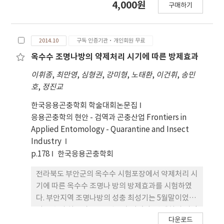
4,000원
은 살충 효과를 보였다. 톱다리개미허리노린재에 대
구매하기
high quality resolution image data to
한 살충 효과 평가에서는 회화나무, 양명아주, 멀구슬
reconstruct 3D model more exquisitely. In
나무의 혼합추출물 (EFOP-2, EFOP-9)과 고삼, 데
this paper, we tried to expand depth image
리스의 혼합추출물 (EFOP-10)이 높은 살충 효 과를
2014.10
구독 인증기관·개인회원 무료
captured by Kinect using various
보였다. 특히 EFOP-2의 처리구에서 생충율이 20.0%
interpolation methods(nearest neighbor,
옥수수 조명나방의 약제처리 시기에 따른 방제효과
(5 일차), 16.7% (10 일차)로 가장 높은 살충 효과를
bilinear, bicubic) to adapt it to the size of
이휘종
,
최만영
,
심형권
,
강미형
,
노태환
,
이건휘
,
송민
보였다. 결론적으로, 친환경 유기 농자재인 EFOP-
original Kinect color image. To measure the
호
,
정진교
quality of expanded depth image compared
to original depth image, we used PSNR(Peak
한국응용곤충학회 학술대회논문집
Signal-to-noise ratio) index. Besides, we
응용곤충학의 현안 - 검역과 곤충산업 Frontiers in
implemented GPU parallel processing
Applied Entomology - Quarantine and Insect
algorithm with OpenCL to interpolate a large
Industry
amount of image data rapidly. As a result of
p.178
한국응용곤충학회
the experiment, a bicubic interpolation
전라북도 부안군의 옥수수 시험포장에서 약제처리 시
method made an accurate depth image
기에 따른 옥수수 조명나 방의 방제효과를 시험하였
although it had a long time.
다. 부안지역 조명나방의 성충 최성기는 5월말이었으
며 유충의 최고밀도는 6월 중순이었다. 약제처리 시점
다운로드
은 유충 발생시점인 6월 5일과 유충 최고밀도 시점인