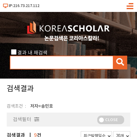
IP:216.73.217.112
메
뉴
결과 내 재검색
검
색
검색결과
검색조건
저자=송민호
검색필터
CLOSE
검색결과
건
9