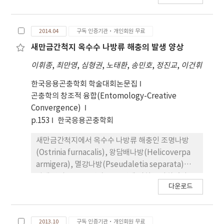
6월 12일로 하였고 두 시점 모두 1차 약제처리 일주일
후에 2차 약제처리를 하였다. 약제는 etopenprox,
2014.04
구독 인증기관·개인회원 무료
phenthoate를 단제와 혼합제로 사용하 였으며, 각
시점의 방제가는 약제 처리 3일 후 구당 20주씩 3반복
새만금간척지 옥수수 나방류 해충의 발생 양상
으로 옥수수의 지 상부를 절취해 유충수를 조사하여
이휘종
,
최만영
,
심형권
,
노태환
,
송민호
,
정진교
,
이건휘
평균하였다. 6월 5일 처리한 구에서는 처리 3일 후인
6월 9일 무처리 대비 26%의 방제가를 보였으며, 2차
한국응용곤충학회 학술대회논문집
처리 후 66%의 방제가를 보였다. 6월 12일 처리한 구
곤충학의 창조적 융합(Entomology-Creative
에서는 처리 3일 후인 6월 15일에 무처리 대비 54%
Convergence)
의 방제가를 보였으며 2차 처리 후에는 48%의 방제
p.153
한국응용곤충학회
가를 보여 방제가가 조금 하락하 였다. 약제처리 초기
새만금간척지에서 옥수수 나방류 해충인 조명나방
는 6월 9일 처리했을 때 방제가가 6월 16일 처리 했을
(Ostrinia furnacalis), 왕담배나방(Helicoverpa
때보다 10%정도 더 높았지만 6월 중순 이후에는 큰
armigera), 멸강나방(Pseudaletia separata)의
차이가 없었다. 후기로 갈수록 방제가 격차는 줄어들
발생 양상을 2012년과 2013년에 걸쳐 조사하였다.
었지만 조명나방 발생초기 옥수수 피해를 생각해 보
다운로드
2012년 조명나방 1차 성충은 5월 하순 11.11마리로
았을 때 유충 발 생시점인 6월 5일 약제처리가 옥수수
최고발생밀도를 보였고, 2차 성충은 9월 상순 6.68마
의 수량을 더 높일 것으로 생각된다.
리의 밀도를 보여 의외로 1차 성충보다 2차 성충이 낮
2013.10
구독 인증기관·개인회원 무료