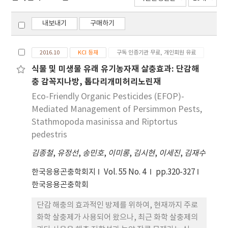
내보내기
구매하기
2016.10
KCI 등재
구독 인증기관 무료, 개인회원 유료
식물 및 미생물 유래 유기농자재 살충효과: 단감해
충 감꼭지나방, 톱다리개미허리노린재
Eco-Friendly Organic Pesticides (EFOP)-
Mediated Management of Persimmon Pests,
Stathmopoda masinissa and Riptortus
pedestris
김종철
,
유정선
,
송민호
,
이미롱
,
김시현
,
이세진
,
김재수
한국응용곤충학회지
Vol. 55 No. 4
pp.320-327
한국응용곤충학회
단감 해충의 효과적인 방제를 위하여, 현재까지 주로
화학 살충제가 사용되어 왔으나, 최근 화학 살충제의