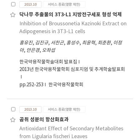
eliminates, vomiting, abdominal pain,
established by using NMR (1D and 2D) and
2013.10
서비스 종료(열람 제한)
phlegm, warms the spleen, and malaria. In
mass spectrometry. Conclusion : These
닥나무 추출물의 3T3-L1 지방전구세포 형성 억제
this study, we describe the structural
compounds were identified as fluorenone
Inhibition of Broussonetia Kazinoki Extract on
determination of the new compounds and
(1), phenanthrene (2), anthracene (3),
the inhibitory activities of isolated
Adipogenesis in 3T3-L1 cells
methyl linolenate (4), 1,2-benzenediol (5).
compounds against LPS-induced NO
All isolates were tested for their inhibitory
홍유진
,
김진규
,
서찬곤
,
홍성수
,
최윤혁
,
최춘환
,
이정
production in RAW264.7 cells. Methods and
activities on adipogenesis in 3T3-L1 cells.
아
,
안은경
,
오좌섭
Results : The fruits of A. tsao-ko were
extracted with 80% EtOH two times at room
한국약용작물학술대회 발표집
temperature. The EtOH extract was
2013년 한국약용작물학회 심포지엄 및 추계학술발표회
suspended in distilled water and partitioned
with solvent to give CH2Cl2, EtOAc and n-
pp.252-253
한국약용작물학회
BuOH. The CH2Cl2 was suspended in n-
hexane and partitioned with solvent to give
50%, 70% and 90% MeOH. The purification of
2013.10
서비스 종료(열람 제한)
each fraction by column chromatography
곰취 성분의 항산화효과
separation and HPLC analysis. Consequently,
Antioxidant Effect of Secondary Metabolites
one new benzaldehyde (1) and two new
cycloterpenals (2 and 3) along with five
from Ligularia fischeri Leaves