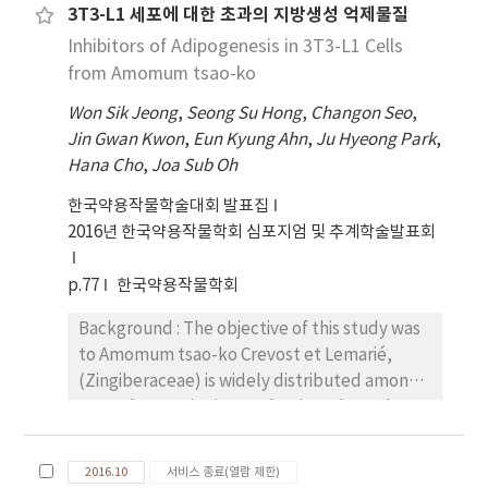
다. 또한, ORAC activity assay kit를 이용한 항산화
3T3-L1 세포에 대한 초과의 지방생성 억제물질
활성 측정 결과에서도 인제산 곰취 50% EtOH 추출
Inhibitors of Adipogenesis in 3T3-L1 Cells
물의 농도에 따라 높은 항산화 활성이 관찰되었 고,
from Amomum tsao-ko
100 μg/mL의 농도에서 290.19±5.79 μM TE/g으
Won Sik Jeong
,
Seong Su Hong
,
Changon Seo
,
로 높 은 항산화 활성을 나타내었다. 산지별 가운데 가
Jin Gwan Kwon
,
Eun Kyung Ahn
,
Ju Hyeong Park
,
장 높은 항산화 활성을 보인 인제산 곰취 50% EtOH
Hana Cho
,
Joa Sub Oh
추출물로부 터 유효물질 5개(chlorogenic acid (1),
neochlorogenic acid (2), isochlorogenic acid A
한국약용작물학술대회 발표집
(3), isochlorogenic acid B (4), isochlorogenic
2016년 한국약용작물학회 심포지엄 및 추계학술발표회
acid C (5))를 분리하여 곰취 compound의 항산화
활성을 분석한 결과, 인제산 곰취 50% EtOH 추출 물
p.77
한국약용작물학회
과 유사하게 compound 4, 5 (isochlorogenic
acid B, isochlorogenic acid C)의 농도에 따라 높
Background : The objective of this study was
은 DPPH 라디칼 소거능(89.76%, 92.72%)과
to Amomum tsao-ko Crevost et Lemarié,
ABTS 라디칼 소거능(99.09%,98.95%)이 관찰되었
(Zingiberaceae) is widely distributed among
고, ORAC assay에서도 compound 4, 5에서 각각
several countries in South Asia and Southeast
362.56±5.91 μM TE/g, 362.35±1.92 μM TE/g 으
Asia. It is a well known spice in Asia, produces
로 높은 항산화 활성을 나타내었다. 이러한 결과들을
a nice refreshing effect in the mouth.
2016.10
서비스 종료(열람 제한)
통해 산지별 곰취 50% EtOH 추출물 가운데 인제산
Additionally, it's dried fruit is used in