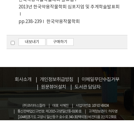
2013년 한국약용작물학회 심포지엄 및 추계학술발표회
pp.238-239
한국약용작물학회
내보내기
구매하기
회사소개
개인정보취급방침
이메일무단수집거부
원문뷰어설치
도서관 담당자
(주)코리아스칼라
대표: 서혜진
사업자번호: 107-87-69034
통신판매업신고번호: 제 2015-고양일산동-0100 호
고객정보관리 : 허지영
[10449]경기도 고양시 일산동구 호수로 340-38(백석동) 비잔티움 1단지 230호
COPYRIGHT © KOREASCHOLAR ALL RIGHTS RESERVED.