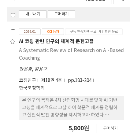
내보내기
구매하기
2026.01
KCI 등재
구독 인증기관 무료, 개인회원 유료
AI 코칭 관련 연구의 체계적 문헌고찰
A Systematic Review of Research on AI-Based
Coaching
안은경
,
김용구
코칭연구
제18권 4호
pp.183-204
한국코칭학회
본 연구의 목적은 4차 산업혁명 시대를 맞아 AI 기반
코칭을 체계적으로 고찰 하여 학문적 체계를 정립하
고 실천적 발전 방향성을 제시하고자 하였다.
PRISMA 가이드라인을 적용하여 2016년부터 2025
5,800원
구매하기
년 4월까지 발표된 국내 학술 논문 및 학위논문 30편