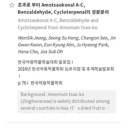
초과로 부터 Amotsaokonal A-C,
추출물이 높 은 항산화 활성을 보유하는 것을 확인할
Traditional Chinese Medicine (TCM) for
Benzaldehyde, Cycloterpenal의 성분분리
수 있었으며, 이러 한 인제산 곰취 추출물에는 높은 항
cardiac diseases, edema, eye trouble, skin,
산화 활성 성분(compound 4: isochlorogenic
itch and impotence. The objective of this
Amotsaokonal A-C, Benzaldehyde and
acid B, compound 5: isochlorogenic acid C)이
study was evaluated the inhibitory activity on
Cycloterpenal from Amomum tsao-ko
함유되어 있음을 확인할 수 있었다. 본 결과는 식용으
adipogenesis in 3T3-L1 cells from A. tsao-ko.
WonSik Jeong
,
Seong Su Hong
,
Changon Seo
,
Jin
로 사용되고 있는 곰취의 항산화 활성을 보유한 기 능
Methods and Results : The fruits of A. tsao-ko
Gwan Kwon
,
Eun Kyung Ahn
,
Ju Hyeong Park
,
성 소재로서의 활용을 위한 기초자료로 이용될 수 있
were extracted with 80% EtOH two times at
Hana Cho
,
Joa Sub Oh
을 것으로 판단된다.
room temperature. The EtOH extract was
suspended in distilled water and partitioned
한국약용작물학술대회 발표집
with solvent to give CH2Cl2, EtOAc and n-
2016년 한국약용작물학회 심포지엄 및 추계학술발표회
BuOH. The CH2Cl2 was suspended in n-
hexane and partitioned with solvent to give
p.76
한국약용작물학회
50%, 70% and 90% MeOH. The purification of
Background : Amomum tsao-ko
each fraction by column chromatography
(Zingiberaceae) is widely distributed among
separation and HPLC analysis. Consequently,
several countries in Asia. It’s dried fruit is
several constituents were isolated five
widely used in Korea for medical plant, China
known compounds. The identification and
and Japan for the treatment of dyspepsia,
structural elucidation of compounds were