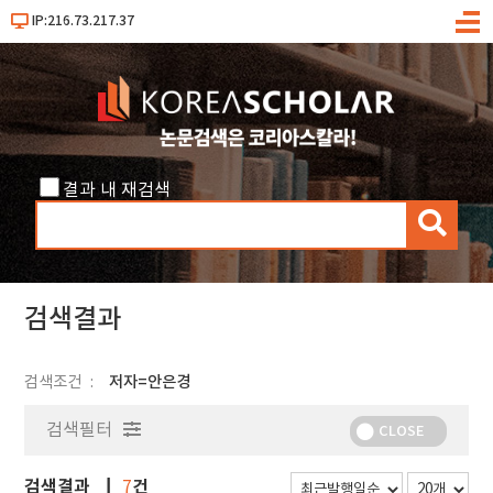
IP:216.73.217.37
메
뉴
결과 내 재검색
검
색
검색결과
검색조건
저자=안은경
검색필터
CLOSE
검색결과
건
7