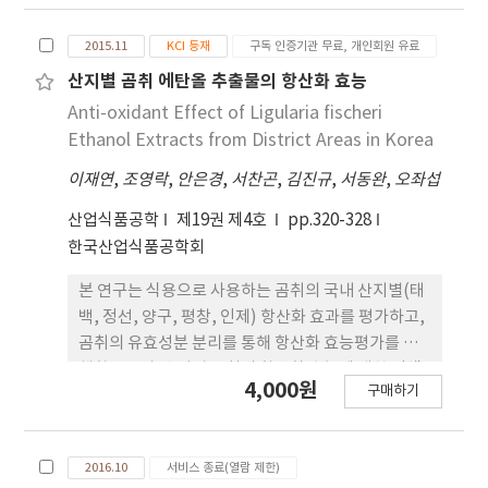
을 최종 선정해 연구 시기, 학술 유형, 연구 목적, 적용
분야 및 기술 유형, 연구 방법, 연구 대상을 중심으로
2015.11
KCI 등재
구독 인증기관 무료, 개인회원 유료
분석하였으며, 혼합방법평 가도구(MMAT)를 통해
방법론적 타당성을 검토하였다. 분석 결과, 2023년에
산지별 곰취 에탄올 추출물의 항산화 효능
가 장 많은 연구가 수행되었고, 기술 개발 중심의 연구
Anti-oxidant Effect of Ligularia fischeri
가 66.7%로 가장 많았으며, 효과성 분석(23.3%)과
Ethanol Extracts from District Areas in Korea
수용성 연구(10%)는 상대적으로 적었다. AI 코칭은
이재연
,
조영락
,
안은경
,
서찬곤
,
김진규
,
서동완
,
오좌섭
스포 츠와 헬스, 운동 분야, 교육, 조직 분야 등 다양한
분야에 적용되었으며. 기술유 형도 머신러닝 및 딥러
산업식품공학
제19권 제4호
pp.320-328
닝, 웨어러블, VR/AR 기반 피드백 시스템 등 다양하
한국산업식품공학회
였다. 연구 방법은 정량적 연구가 가장 많았고, 혼합
연구와 정성적 연구도 수행되었 다. 연구 대상은 일반
본 연구는 식용으로 사용하는 곰취의 국내 산지별(태
성인을 포함해 고령자, 당뇨 환자 등 특수 집단, 운동
백, 정선, 양구, 평창, 인제) 항산화 효과를 평가하고,
선수, 학생 등 다양한 대상이 포함되었다. 본 연구는
곰취의 유효성분 분리를 통해 항산화 효능평가를 수
국내 AI 관련 코칭 연구의 경향 을 정리하고, 기술 활
행함으로써 산 지별 곰취의 항산화 효능에 대한 탐색
4,000원
구매하기
용 특성과 방법론적 흐름을 정리했다는 점에서 학문
및 소재 개발 가능 성을 검토하고자 하였다. 그 결과,
적 의 미가 있다. 표본 수의 제한에도 불구하고, 향후
인제산 곰취 50% EtOH 추출물의 농도에 따라
실천적 활용 가능성과 후속 연구 에 기초 자료를 제공
DPPH 라디칼 소거능과 ABTS 라디칼 소거능이 각
2016.10
서비스 종료(열람 제한)
한다.
각 71.77%, 98.95%로 높은 항 산화 활성이 관찰되었