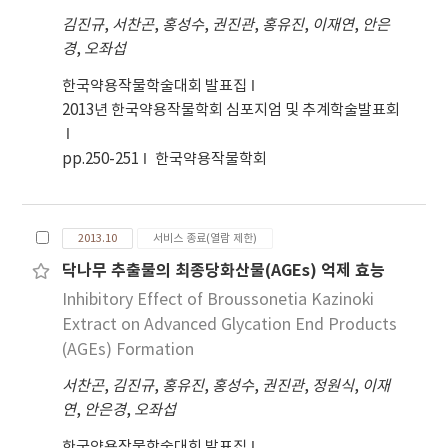
known compounds (4 –8) have been isolated
김진규
,
서찬곤
,
홍성수
,
권진관
,
홍유진
,
이재연
,
안은
from the fruits of A. tsao-ko. The structure
경
,
오좌섭
and relative stereochemistry were
determined from HRMS, 1D and extensive 2D
한국약용작물학술대회 발표집
NMR techniques as well as by comparison of
2013년 한국약용작물학회 심포지엄 및 추계학술발표회
their data with the published values.
Conclusion : These compounds were
pp.250-251
한국약용작물학회
identified as Amotsaokonal A (1),
Amotsaokonal B (2), Amotsaokonal C (3),
methyl linolenate (4), trans-nerolidol (5),
2013.10
서비스 종료(열람 제한)
(2E)-dodecenyl acetate (6), (2E)-dodecenyl
닥나무 추출물의 최종당화산물(AGEs) 억제 효능
acetate (7), and pyrrole-2-carboxylic acid (8).
Inhibitory Effect of Broussonetia Kazinoki
All isolates were tested for their inhibitory
activities on LPS-induced nitric oxide
Extract on Advanced Glycation End Products
production in RAW264.7 cells.
(AGEs) Formation
서찬곤
,
김진규
,
홍유진
,
홍성수
,
권진관
,
정원식
,
이재
연
,
안은경
,
오좌섭
한국약용작물학술대회 발표집