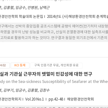
훈
,
김홍렬
,
임긍수
,
안병원
,
남택근
환경안전학회 학술대회 논문집
2014년도 (사)해양환경안전학회 춘계
연구에서는 선박의 중앙집중 공조시스템에 공랭식 에어컨(전기히터 내장형
하였을 경우의 난방 성능을 비교하고, 선실의 온열환경에 대한 실측조사를 
고자료로 활용하고자 하는 것이다. 연구결과 동일한 외기조건에서 기존의
였을 경우..
4.02
KCI 등재
구독 인증기관 무료, 개인회원 유료
실과 기관실 근무자의 뱃멀미 민감성에 대한 연구
udy on the Sea-sickness Susceptibility of Seafarer at the W
봉
,
김부기
,
임긍수
,
김홍렬
,
김창수
환경안전학회지
Vol.20 No.1
pp.42-48
해양환경안전학회