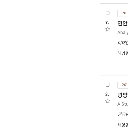
201
7.
연안
Anal
이대
해양
201
8.
광양
A St
권유
해양