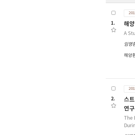
201
1.
해양
A St
임명
해양
201
2.
스트
연구
The 
Duri