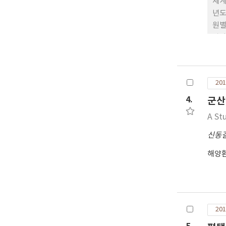
세계
년도
원별
력발
발전
고려
201
4.
군산
A St
신동
해양
201