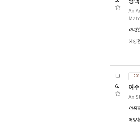
5.
평택
An A
Mate
이대
해양
201
6.
여수
An S
이홍
해양