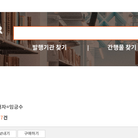
발행기관 찾기
간행물 찾기
저자=임긍수
건
27
보내기
구매하기