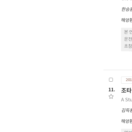
한승
해양
본 
운전
초참
전하
201
11.
조타
A St
김득
해양