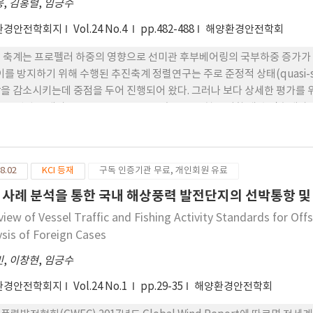
웅
,
김홍렬
,
임긍수
환경안전학회지
Vol.24 No.4
pp.482-488
해양환경안전학회
 축계는 프로펠러 하중의 영향으로 선미관 후부베어링의 국부하중 증가가 
 이를 방지하기 위해 수행된 추진축계 정렬연구는 주로 준정적 상태(quasi-st
을 감소시키는데 중점을 두어 진행되어 왔다. 그러나 보다 상세한 평가를 위
DWT 선박을 대상으로 NCR로 운전중 급속으로 우현 전타할 때 추진축계가
의해 프로펠러 편심추력이 과도 상태가 되어 프로펠러에 불평형 진동이 유
NCR 조건대비 축을 선미관 베어링으로부터 들어 올리는 힘으로 작용하여
8.02
KCI 등재
구독 인증기관 무료, 개인회원 유료
 사례 분석을 통한 국내 해상풍력 발전단지의 선박통항 및
view of Vessel Traffic and Fishing Activity Standards for O
ysis of Foreign Cases
민
,
이창현
,
임긍수
환경안전학회지
Vol.24 No.1
pp.29-35
해양환경안전학회