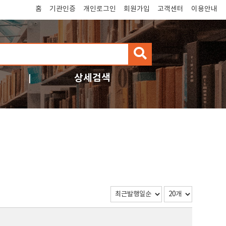
홈
기관인증
개인로그인
회원가입
고객센터
이용안내
검
색
상세검색