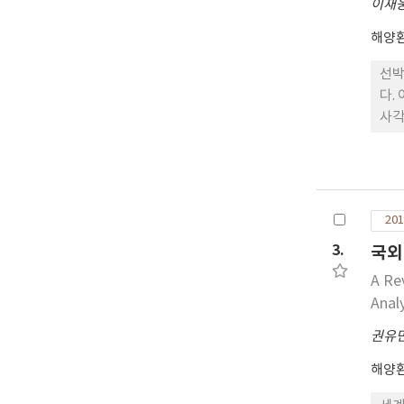
이재
해양
선박
다.
사각
0 
에 
은 
201
3.
국외
A Re
Anal
권유
해양