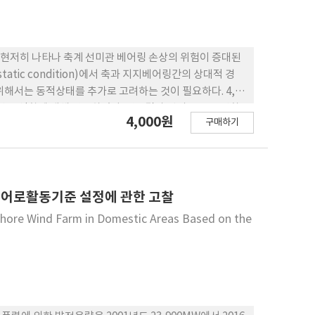
현저히 나타나 축계 선미관 베어링 손상의 위험이 증대된
atic condition)에서 축과 지지베어링간의 상대적 경
해서는 동적상태를 추가로 고려하는 것이 필요하다. 4,70
 받는 영향에 대해 연구하였다. 연구결과 선미 유동장 변화
4,000원
구매하기
발되는 것을 확인하였다. 우현 전타시의 프로펠러 편심추력
 선미관 베어링 하중완화에 기여하고 있음을 확인하였다.
 어로활동기준 설정에 관한 고찰
ffshore Wind Farm in Domestic Areas Based on the