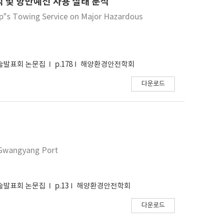
 및 항만예선 사용 실태 분석
hip"s Towing Service on Major Hazardous
학술발표회 논문집
p.178
해양환경안전학회
다운로드
-Gwangyang Port
학술발표회 논문집
p.13
해양환경안전학회
다운로드