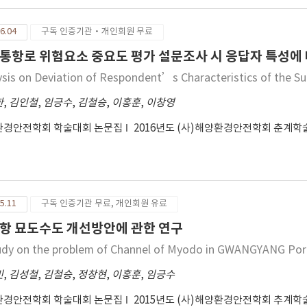
6.04
구독 인증기관·개인회원 무료
통항로 위험요소 중요도 평가 설문조사 시 응답자 특성에 
ysis on Deviation of Respondent’s Characteristics of the Sur
한
,
김인철
,
임긍수
,
김철승
,
이홍훈
,
이창영
환경안전학회 학술대회 논문집
2016년도 (사)해양환경안전학회 춘계
5.11
구독 인증기관 무료, 개인회원 유료
항 묘도수도 개선방안에 관한 연구
udy on the problem of Channel of Myodo in GWANGYANG Por
민
,
김성철
,
김철승
,
정창현
,
이홍훈
,
임긍수
환경안전학회 학술대회 논문집
2015년도 (사)해양환경안전학회 추계