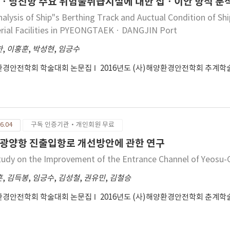
ㆍ당진항 주요 위험물취급시설에 대한 접ㆍ이안 항적 분석
nalysis of Ship"s Berthing Track and Auctual Condition of S
rial Facilities in PYEONGTAEKㆍDANGJIN Port
한
,
이홍훈
,
박성현
,
임긍수
환경안전학회 학술대회 논문집
2016년도 (사)해양환경안전학회 추계
6.04
구독 인증기관·개인회원 무료
광양항 진출입항로 개선방안에 관한 연구
tudy on the Improvement of the Entrance Channel of Yeosu
훈
,
김득봉
,
임긍수
,
김성철
,
권유민
,
김철승
환경안전학회 학술대회 논문집
2016년도 (사)해양환경안전학회 춘계