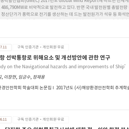
풍력발전협회(GWEC) 2017년도 Global Wind Report에 따르면 전세계
 486,790MW로 비약적으로 발전하고 있다. 반면 국내 발전원별 총발전량
 정산단가가 풍력으로 전기를 생산하는 데 드는 발전원가가 석유 등 화석연료 
전에 의한 전기의 생산은 더욱 확대될 것이다. 본 연구에서는 전 세계 해
단지의 선박통항 규정과 어로활동에 대한 기준을 분석하여 향후 국내 해상
되어야 할 사항을 제시하였다.
7.11
구독 인증기관·개인회원 무료
항 선박통항로 위해요소 및 개선방안에 관한 연구
udy on the Navigational hazards and improvements of Ship
길
,
이창현
,
임긍수
,
정재용
환경안전학회 학술대회 논문집
2017년도 (사)해양환경안전학회 추계
6.11
구독 인증기관·개인회원 무료