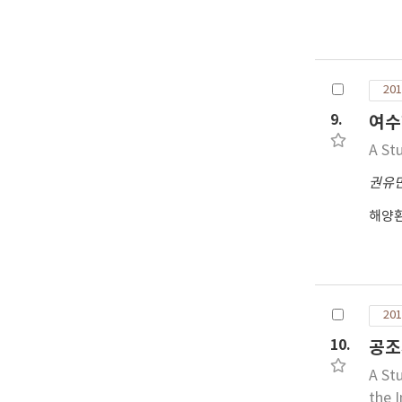
201
9.
여수
A St
권유
해양
201
10.
공조
A St
the 