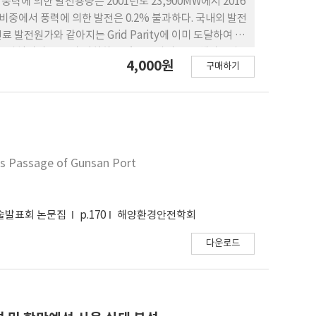
 풍력에 의한 발전용량은 2001년도 23,900MW에서 2016
 비중에서 풍력에 의한 발전은 0.2% 불과하다. 국내외 발전
발전원가와 같아지는 Grid Parity에 이미 도달하여 풍
상풍력설비의 88%가 위치하고 있는 유럽의 주요 해상풍력
4,000원
구매하기
풍력발전단지 설치 시 선박통항 및 어로활동 기준 설정 시
’s Passage of Gunsan Port
학술발표회 논문집
p.170
해양환경안전학회
다운로드