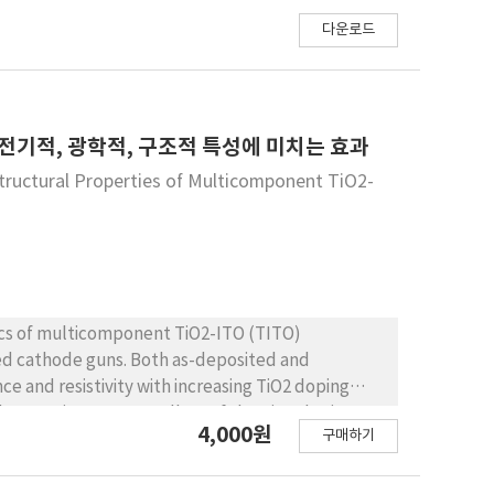
다운로드
 전기적, 광학적, 구조적 특성에 미치는 효과
Structural Properties of Multicomponent TiO2-
tics of multicomponent TiO2-ITO (TITO)
ted cathode guns. Both as-deposited and
e and resistivity with increasing TiO2 doping
l transmittance regardless of the TiO2 doping
4,000원
구매하기
nealed TITO showed much lower sheet resistance
l properties of the annealed samples exhibited
In addition, it was found that doping of an