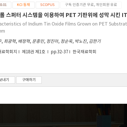
8.01
KCI 등재
SCOPUS
구독 인증기관 무료, 개인회원 유료
tase TiO2 in the ITO electrode prevented the preferred (222) o
O electrode showed higher sheet resistance and resistivity than 
롤 스퍼터 시스템을 이용하여 PET 기판위에 성막 시킨 I
oth surface and usage of a low-cost Ti element. It is thus con
acteristics of Indium Tin Oxide Films Grown on PET Substrat
ducting electrode for cost-efficient flat panel displays and pho
tem
우
,
최광혁
,
배정혁
,
문종민
,
정진아
,
정순욱
,
박노진
,
김한기
재료학회지
제18권 제1호
pp.32-37
한국재료학회
보내기
구매하기