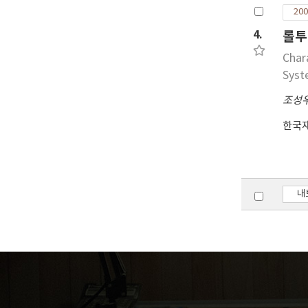
200
ana
TIT
4.
롤투
smo
Char
con
Sys
조성
한국
내