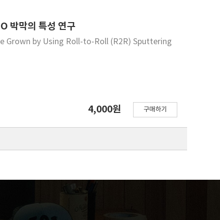
rientation of the TITO electrodes. Although the
that of the pure ITO electrode, it offers a very
TO 박막의 특성 연구
sidered a promising multicomponent transparent
e Grown by Using Roll-to-Roll (R2R) Sputtering
tovoltatics.
4,000원
구매하기