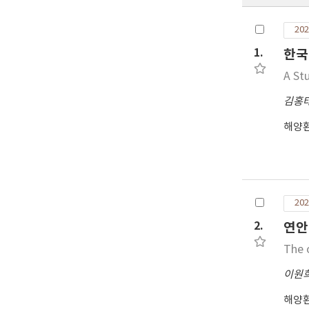
202
1.
한국
A Stu
김홍
해양
202
2.
연안
The 
이원
해양