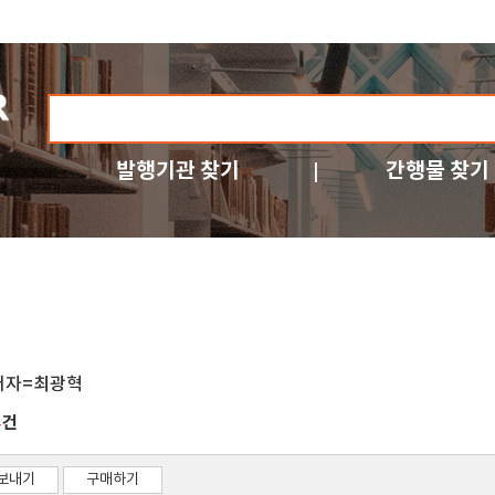
발행기관 찾기
간행물 찾기
저자=최광혁
건
4
보내기
구매하기