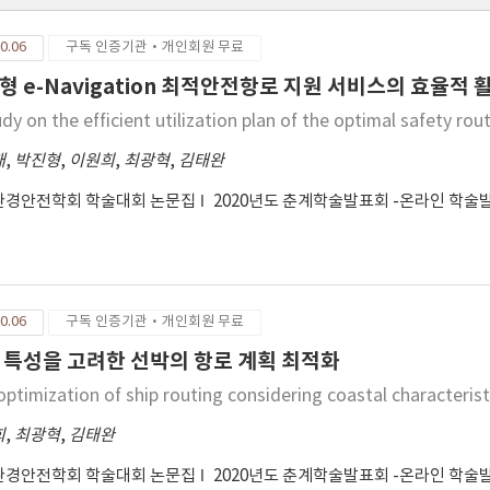
0.06
구독 인증기관·개인회원 무료
형 e-Navigation 최적안전항로 지원 서비스의 효율적 
dy on the efficient utilization plan of the optimal safety ro
태
,
박진형
,
이원희
,
최광혁
,
김태완
환경안전학회 학술대회 논문집
2020년도 춘계학술발표회 -온라인 학술
0.06
구독 인증기관·개인회원 무료
 특성을 고려한 선박의 항로 계획 최적화
optimization of ship routing considering coastal characterist
희
,
최광혁
,
김태완
환경안전학회 학술대회 논문집
2020년도 춘계학술발표회 -온라인 학술