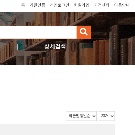
홈
기관인증
개인로그인
회원가입
고객센터
이용안내
검
색
상세검색