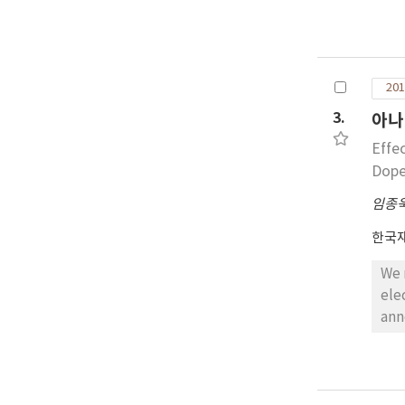
201
3.
아나
Effe
Dope
임종
한국
We 
ele
ann
pow
pow
and
sim