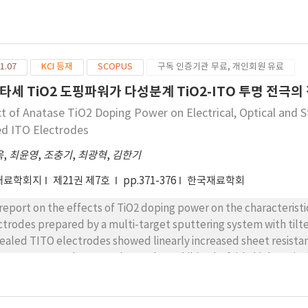
1.07
KCI 등재
SCOPUS
구독 인증기관 무료, 개인회원 유료
타세 TiO2 도핑파워가 다성분계 TiO2-ITO 투명 전극의
ct of Anatase TiO2 Doping Power on Electrical, Optical and 
d ITO Electrodes
욱
,
최윤영
,
조충기
,
최광혁
,
김한기
재료학회지
제21권 제7호
pp.371-376
한국재료학회
report on the effects of TiO2 doping power on the characteris
ctrodes prepared by a multi-target sputtering system with til
ealed TITO electrodes showed linearly increased sheet resistanc
er. However, the TITO electrodes exhibited a fairly high optica
er due to the high transparency of the TiO2. Although the an
 resistivity relative to the as-deposited samples, the electrica
ilar dependence on the TiO2 power to the as-deposited samples. 