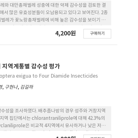
채벌레와 대만총채벌레 성충에 대한 약제 감수성을 검토한 결
제에서 많은 유효성분들이 오남용되고 있다고 보여진다. 2종
채벌레가 꽃노랑총채벌레에 비해 높은 감수성을 보이기 때
. 꽃노랑총채벌레를 대상으로 선발된 15종의 약제를 이용
4,200원
구매하기
현속도를 LT95 (hour)값으로 비교했을 때,
로 가장 빨랐고, spinetoram WG은 62.3시간으로 가장 느렸다.
inetoram WG에서 엽면을 통한 침투이행 효과만이 나타났
와 chlorpyrifos WP는 3일까지 효과가 지속되었다. 꽃노랑총
지에서 채집된 집단이 더 낮은 약제 감수성을 보였다.
의 지역계통별 감수성 평가
odoptera exigua to Four Diamide Insecticides
경
,
구현나
,
김길하
 감수성을 조사하였다. 배추좀나방의 경우 성주와 거창지역
단에서는 chlorantraniliprole에 대해 42.3%의
aniliprole은 비교적 4지역에서 유사하거나 낮은 저항
와 cyantraniliprole (105.6배), flubendiamide