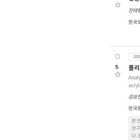
진태
한국
202
5.
폴리
Anal
acryl
김상
한국
본 
연구
다.