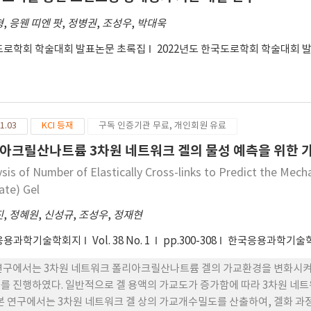
형
,
응웬 띠엔 팟
,
정병권
,
조성우
,
박대욱
도로학회 학술대회 발표논문 초록집
2022년도 한국도로학회 학술대회 
1.03
KCI 등재
구독 인증기관 무료, 개인회원 유료
아크릴산나트륨 3차원 네트워크 겔의 물성 예측을 위한 
ysis of Number of Elastically Cross-links to Predict the Me
ate) Gel
진
,
정혜원
,
신성규
,
조성우
,
정재현
응용과학기술학회지
Vol. 38 No. 1
pp.300-308
한국응용과학기술학
연구에서는 3차원 네트워크 폴리아크릴산나트륨 겔의 가교환경을 변화시켜
를 진행하였다. 일반적으로 겔 용액의 가교도가 증가함에 따라 3차원 네
 본 연구에서는 3차원 네트워크 겔 상의 가교개수밀도를 산출하여, 겔화 