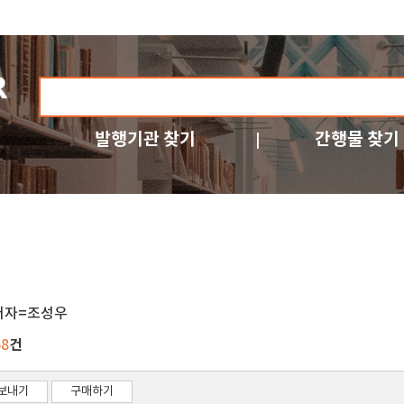
발행기관 찾기
간행물 찾기
저자=조성우
건
58
보내기
구매하기