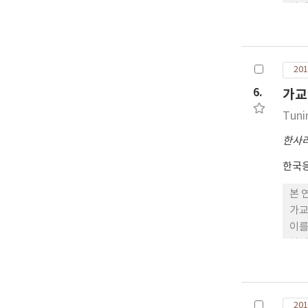
하였
3.
차원
201
6.
가교
Tuni
한사
한국
본 
가교
이를
하였
할 
절하
콜로
201