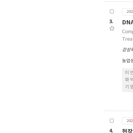
202
3.
DN
Comp
Trea
강성
농업
이 
화 
기 
러한
유근
세포
처리
202
4.
현장