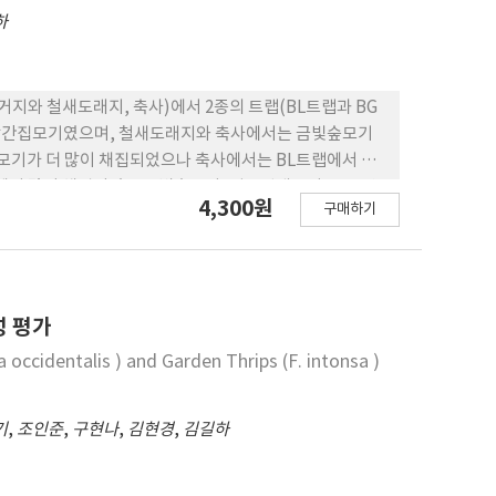
하
주거지와 철새도래지, 축사)에서 2종의 트랩(BL트랩과 BG
은 빨간집모기였으며, 철새도래지와 축사에서는 금빛숲모기
 모기가 더 많이 채집되었으나 축사에서는 BL트랩에서 더
에서 많이 채집되었고 금빛숲모기, 얼룩날개모기류, 동양
4,300원
구매하기
정한 결과 2016년에는 10종 22,679개체가 채집되었
2018년에는 6,803개체가 채집되어 2016년보다 3.33배 감
러 변인들(채집지역과 모기종류, 트랩종류)에 의한 모기밀
 병원체 감염을 확인한 결과, 2016년도 축사에서 채집한
서 차오양바이러스(chaoyang virus)가 검출되어 각각
성 평가
 지 않았다.
a occidentalis ) and Garden Thrips (F. intonsa )
기
,
조인준
,
구현나
,
김현경
,
김길하