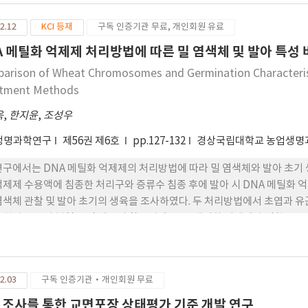
2.12
KCI 등재
구독 인증기관 무료, 개인회원 유료
A 메틸화 억제제 처리방법에 따른 밀 염색체 및 발아 특성
arison of Wheat Chromosomes and Germination Characterist
tment Methods
욱
,
한지윤
,
조성우
생명과학연구
제56권 제6호
pp.127-132
경상국립대학교 농업생명
연구에서는 DNA 메틸화 억제제의 처리방법에 따라 밀 염색체와 발아 초기 
억제제 수용액에 침종한 처리구와 증류수 침종 후에 발아 시 DNA 메틸화
염색체 관찰 및 발아 초기의 생육을 조사하였다. 두 처리방법에서 초엽과 
 현상은 뿌리 분열 조직 세포의 활동성에 DNA 메틸화 억제제가 영향을 
의 신장은 DNA 메틸화 억제제 수용액의 흡수처리구에서 침종처리구보다
 분열지수는 유의한 차리를 보이지 않았다. 두 처리구(침종 및 흡수)에서 
구에서는 염색체 풀림 현상과 짧은 염색체가 추가로 발생하였다.
2.03
구독 인증기관·개인회원 무료
 조사를 통한 교면포장 상태평가 기준 개발 연구