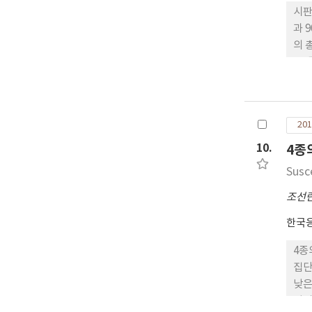
시판
과 
의 
문에
하여
chl
Ch
201
다.
채벌
10.
4종
Susc
조선
한국
4종
집단
낮은
성비(