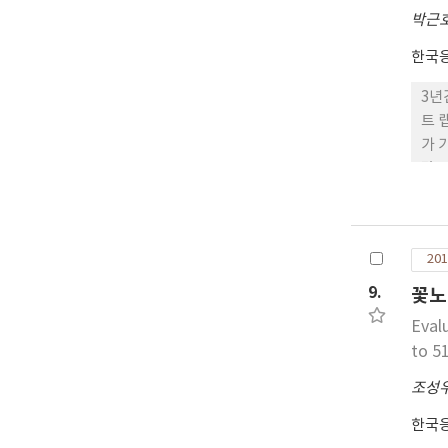
박근
한국
3년
트 
가 
많은
집모
고,
소하
201
도와
금빛
9.
꽃노
0.
Evalu
to 5
조성
한국