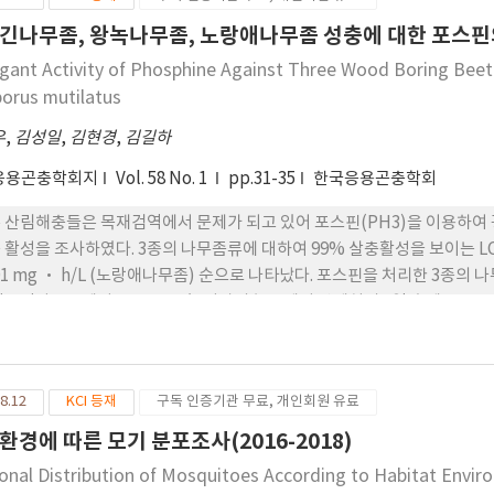
 수 있다.
긴나무좀, 왕녹나무좀, 노랑애나무좀 성충에 대한 포스
gant Activity of Phosphine Against Three Wood Boring Beetle
borus mutilatus
우
,
김성일
,
김현경
,
김길하
응용곤충학회지
Vol. 58 No. 1
pp.31-35
한국응용곤충학회
 산림해충들은 목재검역에서 문제가 되고 있어 포스핀(PH3)을 이용하여
 활성을 조사하였다. 3종의 나무좀류에 대하여 99% 살충활성을 보이는 LCT값은
501 mg ‧ h/L (노랑애나무좀) 순으로 나타났다. 포스핀을 처리한 3종
광릉긴나무좀에서 는 0.4 mg/L 이상의 농도에서 약제처리 7일 후에 100
해충 성충에 대해 메칠브 로마이드의 대체훈증제로 이용될 수 있을 것으로
8.12
KCI 등재
구독 인증기관 무료, 개인회원 유료
환경에 따른 모기 분포조사(2016-2018)
onal Distribution of Mosquitoes According to Habitat Envir