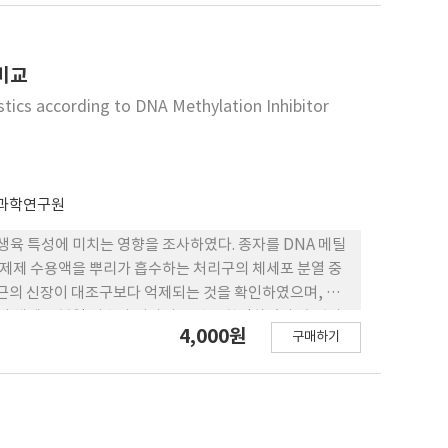
 비교
ics according to DNA Methylation Inhibitor
과학연구원
생육 특성에 미치는 영향을 조사하였다. 종자를 DNA 메틸
 억제제 수용액을 뿌리가 흡수하는 처리구의 체세포 분열 중
유근의 신장이 대조구보다 억제되는 것을 확인하였으며, 이
주어 체세포 분열 지수가 낮아지는 것을 확인하였다. 초엽과
4,000원
구매하기
 유의미하게 더 억제되었지만 침종과 흡수처리구 간의 체
틈과 염색체 절단 같은 염색체 이상이 확인되었으며, 침종