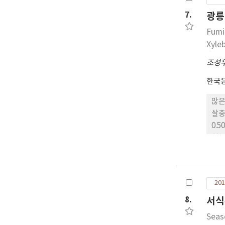
조할
7.
광릉
Fumi
Xyle
조성
한국
많은
살충
0.
히 
목재
201
8.
서식
Seas