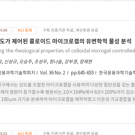
다. 그 결과, 겔 용액에서 단량체와 가교제의 중량비가 동일하더라도 가
6배 이상 달라질 수 있음을 확인하였다. 본 연구에서 시도한 가교개수밀도 기
 네트워크 겔을 최적화 할 수 있으리라 기대된다.
9.06
KCI 등재
구독 인증기관 무료, 개인회원 유료
도가 제어된 콜로이드 마이크로겔의 유변학적 물성 분석
ng the rheological properties of colloidal microgel controlle
라
,
신성규
,
오승주
,
조성우
,
정나슬
,
강부경
,
정재현
응용과학기술학회지
Vol. 36 No. 2
pp.645-655
한국응용과학기술학
연구에서는 강도를 조절한 마이크로겔을 사용하여 다양한 점탄성을 갖는 
제의 함량이 증가할수록 팽윤비는 2.0×104%에서 6.0×103%까지 감소하였고
 100 μm 크기로 분쇄하여 마이크로겔을 제작하였고 이온성 가교결합을
다. 그 결과, 가교제의 가교도와 분산액에 따라 10-1rad/s의 진동수에서 1.6
수 있었다. 본 연구에서는 콜로이드 마이크로겔의 물성을 제어하기 위해 하
여 다양한 유변학적 거동을 갖는 콜로이드 마이크로겔을 제조하였다. 물성
이드 현탁액 및 유화를 제조하는 화장품, 제약, 페인트 및 식품 산업에서
9.03
KCI 등재
구독 인증기관 무료, 개인회원 유료