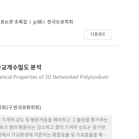
발표논문 초록집
p.66
한국도로학회
다운로드
가교개수밀도 분석
chanical Properties of 3D Networked Poly(sodium
회(구 한국유화학회)
 기계적 강도 및 팽윤거동을 제어하고 그 물성을 평가하는
트워크 겔의 팽윤비는 감소하고 겔의 기계적 강도는 증가한
과정에서 가교환경에 의존하는 중합효율 및 가교효율을 확인