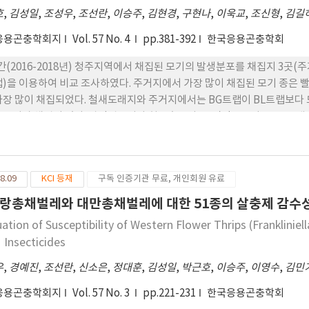
호
,
김성일
,
조성우
,
조선란
,
이승주
,
김현경
,
구현나
,
이욱교
,
조신형
,
김길
응용곤충학회지
Vol. 57 No. 4
pp.381-392
한국응용곤충학회
간(2016-2018년) 청주지역에서 채집된 모기의 발생분포를 채집지 3곳(
랩)을 이용하여 비교 조사하였다. 주거지에서 가장 많이 채집된 모기 종
가장 많이 채집되었다. 철새도래지와 주거지에서는 BG트랩이 BL트랩보다
 모기가 채집되 었다. 빨간집모기와 흰줄숲모기, 큰검정들모기는 BG트랩
기는 비교적 BL트랩을 선호하는 것으로 조사되었다. 채집된 모기를 분류 ․ 동
 2017년에는 8종 6,502개체가 채집 되어 2016년보다 3.49배 감소하였다. 
였다. 이러한 결과가 강수량과 관련이 있을 것으로 보이며 기상조건과 여
8.09
KCI 등재
구독 인증기관 무료, 개인회원 유료
의 관련성을 비교한 결과 특정 관련성을 확인할 수는 없었다. 채집된 모기의
숲모기 2개 pool, 2018년에 축사에서 채집한 빨간집모기 1개 의 pool에
랑총채벌레와 대만총채벌레에 대한 51종의 살충제 감수
088와 0.147의 최소감염율(MIR)을 보였다. 2017년에는 바이러스가 검출되
ation of Susceptibility of Western Flower Thrips (Frankliniell
1 Insecticides
우
,
경예진
,
조선란
,
신소은
,
정대훈
,
김성일
,
박근호
,
이승주
,
이영수
,
김민
응용곤충학회지
Vol. 57 No. 3
pp.221-231
한국응용곤충학회