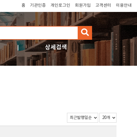
홈
기관인증
개인로그인
회원가입
고객센터
이용안내
검
색
상세검색