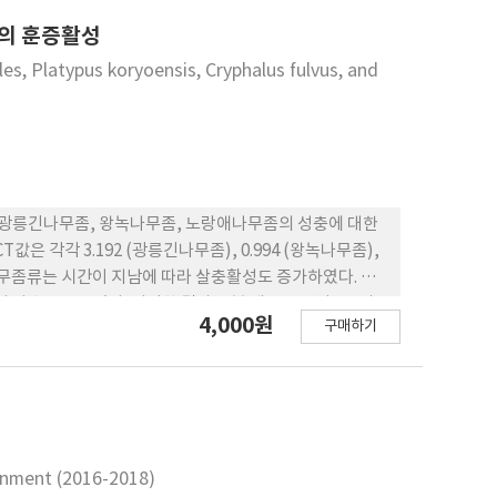
핀의 훈증활성
s, Platypus koryoensis, Cryphalus fulvus, and
 광릉긴나무좀, 왕녹나무좀, 노랑애나무좀의 성충에 대한
 각각 3.192 (광릉긴나무좀), 0.994 (왕녹나무좀),
의 나무좀류는 시간이 지남에 따라 살충활성도 증가하였다. 특
%의 사충률을 보였다. 이러한 결과로 볼 때 포스핀이 3종의
4,000원
구매하기
 판단된다.
onment (2016-2018)