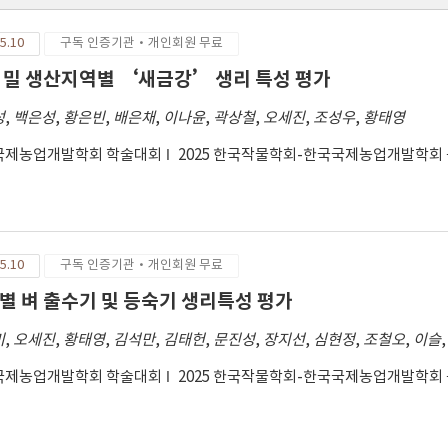
5.10
구독 인증기관·개인회원 무료
 밀 생산지역별 ‘새금강’ 생리 특성 평가
성
,
백은성
,
황은빈
,
배은채
,
이나윤
,
곽상철
,
오세진
,
조성우
,
황태영
국제농업개발학회 학술대회
2025 한국작물학회-한국국제농업개발학회
5.10
구독 인증기관·개인회원 무료
별 벼 출수기 및 등숙기 생리특성 평가
미
,
오세진
,
황태영
,
김석만
,
김태헌
,
문진성
,
장지선
,
심현정
,
조철오
,
이슬
국제농업개발학회 학술대회
2025 한국작물학회-한국국제농업개발학회