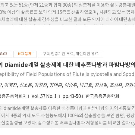
되고 있는 51종(단제 21종과 합제 30종)의 살충제를 이용한 꽃노랑총
90% 이상의 살충률을 보인 약제 15종을 선발하였으며, 시판되고 있는 합
총채벌레에 대한 살충제 감수성을 비교한 결과 모든 약제에 대하여 대만총
 꽃노랑총채벌 레에 효과 있는 약제로 동시방제가 가능할 것으로 판단된다
 약효발현속도(LT50과 LT95), 침투이행성, 잔효성을 비교하였다. 약효 발
orpyrifos WP, chlorpyrifos + diflubenzuron WP가 2시간 이내
lorfenapyr SC에서 뿌리와 엽면을 통한 침투이행 효과가 나타났고, sp
8.03
KCI 등재
구독 인증기관 무료, 개인회원 유료
 약제 잔효성 실험에서 chlorfenapyr SC는 14일, benfuracarb WG 
레 야외집단(화훼재배지와 과채류재배지)간의 감수성 비교에서는 화훼재배
의 Diamide계열 살충제에 대한 배추좀나방과 파밤나방
eptibility of Field Populations of Plutella xylostella and Sp
란
,
경예진
,
신소은
,
강원진
,
정대훈
,
이승주
,
박근호
,
김성일
,
조성우
,
김현
응용곤충학회지
Vol. 57 No. 1
pp.43-50
한국응용곤충학회
의 diamide계열 살충제를 이용한 배추좀나방과 파밤나방의 지역계통별
 에서 4종의 약제 모두 추천농도에서 100%의 살충활성을 보인 반면, 평창지역 집
 살충활성을 보였다. 감수성계통 배추좀나방과 저항성비를 비교한 결과 cycl
0.1~6.3배)를 보인 반면, 평창지역 집단은 chlorantraniliprole (1,196.3배)