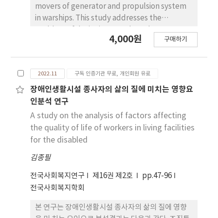
movers of generator and propulsion system
in warships. This study addresses the
problem of designing a DS-based PID
4,000원
구매하기
controller for speed control of the LM-2500
gas turbine engine used for propulsion in
warships. To this end, we first derive a
2022.11
구독 인증기관 무료, 개인회원 유료
dynamic model of the LM-2500 using actual
sea trail data. Next, the PRC (process
장애인생활시설 종사자의 삶의 질에 미치는 영향요
reaction curve) method is used to
인분석 연구
approximate the first-order plus time delay
A study on the analysis of factors affecting
(FOPTD) model, and the DS-based PID
the quality of life of workers in living facilities
controller design technique is proposed
for the disabled
according to approximation of the time delay
김종필
term. The proposed controller conducts set-
point tracking simulation using MATLAB
전국사회복지연구
제16권 제2호
pp.47-96
(2016b), and evaluates and compares the
전국사회복지학회
performance index with the existing control
methods. As a result of simulation at each
본 연구는 장애인생활시설 종사자의 삶의 질에 영향
operating point, the proposed controller