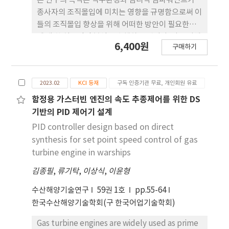
본 연구의 목적은 직무환경과 심리적 임파워먼트가
characteristics of the two-level VSI and
종사자의 조직몰입에 미치는 영향을 규명함으로써 이
three-level VSI are compared under identical
들의 조직몰입 향상을 위해 어떠한 방안이 필요한가
conditions. It was confirmed through
에 대 한 실증적인 분석을 수행하는 것이다. 이를 위해
6,400원
simulation that proper control of speed and
구매하기
노인 주야간보호센터 종사자의 직무 환경이 심리적
torque has been achieved. In particular, the
임파워먼트에 미치는 영향과 심리적 임파워먼트를 매
torque ripple was small and control was
개로 하여 조 직몰입에 미치는 영향의 주요관계를 살
possible with a low DC voltage at low speed
2023.02
KCI 등재
구독 인증기관 무료, 개인회원 유료
펴보았다. 심리적 임파워먼트의 하위변인 모 두 매개
in the three-level VSI. The study confirmed
변수로 설정하여 실증적으로 직무환경의 세 가지 하
함정용 가스터빈 엔진의 속도 추종제어를 위한 DS
that the application of DTC, using a three-
위차원과 조직몰입 간 의 관계에서 대체적으로 모두
기반의 PID 제어기 설계
level VSI, contributes to enhancing the
매개효과가 나타난 결과를 재확인하였다는 점에서 실
PID controller design based on direct
system's response performance.
증적인 측면에서 의미를 찾을 수 있다.
synthesis for set point speed control of gas
turbine engine in warships
김종필
,
류기탁
,
이상식
,
이윤형
수산해양기술연구
59권 1호
pp.55-64
한국수산해양기술학회(구 한국어업기술학회)
Gas turbine engines are widely used as prime