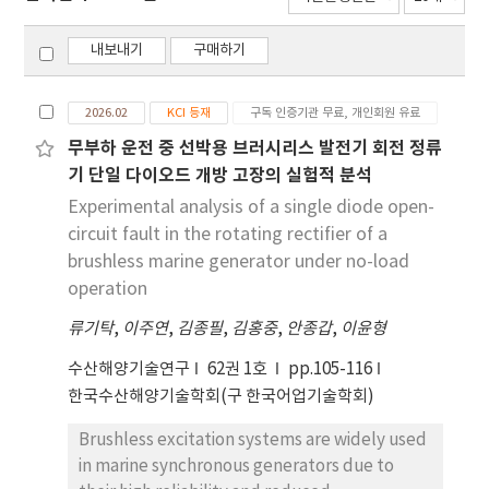
내보내기
구매하기
2026.02
KCI 등재
구독 인증기관 무료, 개인회원 유료
무부하 운전 중 선박용 브러시리스 발전기 회전 정류
기 단일 다이오드 개방 고장의 실험적 분석
Experimental analysis of a single diode open-
circuit fault in the rotating rectifier of a
brushless marine generator under no-load
operation
류기탁
,
이주연
,
김종필
,
김홍중
,
안종갑
,
이윤형
수산해양기술연구
62권 1호
pp.105-116
한국수산해양기술학회(구 한국어업기술학회)
Brushless excitation systems are widely used
in marine synchronous generators due to