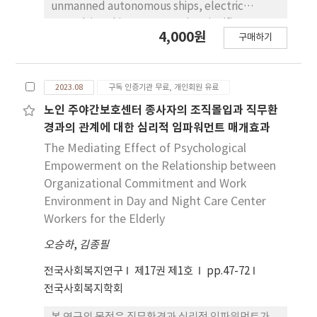
unmanned autonomous ships, electric
propulsion ships are garnering significant
4,000원
구매하기
attention. Induction machines used as
propulsion electric motor (PEM) have
maintenance advantages, but speed control
2023.08
구독 인증기관 무료, 개인회원 유료
is very complicated and difficult. One of the
most commonly used techniques for speed
노인 주야간보호센터 종사자의 조직몰입과 직무환
control is DTC (direct torque control). DTC is
경과의 관계에 대한 심리적 임파워먼트 매개효과
simple in the reference frame transformation
The Mediating Effect of Psychological
and the stator flux calculation. Meanwhile,
Empowerment on the Relationship between
two-level and three-level voltage source
Organizational Commitment and Work
inverters (VSI) are predominantly used. The
Environment in Day and Night Care Center
three-level VSI has more flexibility in voltage
Workers for the Elderly
space vector selection compared to the two-
level VSI. In this paper, speed is controlled
오승하
,
김종필
using the DTC method based on the
전국사회복지연구
제17권 제1호
pp.47-72
specifications of the PEM. The speed
전국사회복지학회
controller employs a PI controller with anti-
windup functionality. In addition, the