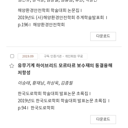
김선규
,
강석용
,
김종필
,
김홍범
,
류원
,
박용선
해양환경안전학회 학술대회 논문집
2019년도 (사)해양환경안전학회 추계학술발표회
p.196
해양환경안전학회
다운로드
2019.09
구독 인증기관·개인회원 무료
유무기계 하이브리드 모르타르 보수재의 동결융해
저항성
이승태
,
황재남
,
하상욱
,
김종필
한국도로학회 학술대회 발표논문 초록집
2019년도 한국도로학회 학술대회 발표논문 초록집
p.94
한국도로학회
다운로드