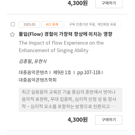
4,300원
excitation system was implemented using
구매하기
environment. The proposed system
three synchronous machines of identical
regulates the DC bus voltage and the
rating, and a single diode open-circuit fault
instantaneous power of the generator. The
was intentionally introduced in the rotating
2025.05
KCI 등재
구독 인증기관 무료, 개인회원 유료
electrical load of the generator is classified
rectifier. Excitation-related electrical
into three levels (low, medium, and high) and
몰입(Flow) 경험이 가창력 향상에 미치는 영향
quantities related to the excitation system,
subjected to ±10% variations. Under these
The Impact of Flow Experience on the
including DC excitation current and voltage,
conditions, the characteristics of the DC bus
Enhancement of Singing Ability
exciter armature currents, and generator
voltage and current, instantaneous active
terminal voltage, were measured and
김종필
,
유현식
and reactive power as well as the voltage and
compared before and after the fault.
current of the generator, are thoroughly
대중음악콘텐츠
제9권 1호
pp.107-118
Experimental results demonstrate that the
analyzed. The simulation results indicate that
대중음악콘텐츠학회
single diode open-circuit fault causes
the DC bus voltage and instantaneous active
reduction in the average excitation current
and reactive power remain stable and well-
최근 실용음악 교육은 기술 중심의 훈련에서 벗어나
and introduces low-frequency ripple
regulated at their set-points despite load
음악적 표현력, 무대 집중력, 심리적 안정 성 등 정서
components in the excitation current
fluctuations. Furthermore, the voltage and
적·심리적 요소를 포함하는 방향으로 전환되고 있
waveform while the terminal voltage
current of the generator, consistently
다. 연구 목적은 가창력과 관련된 몰입의 하위 요소를
4,300원
reduction remains limited under no-load
구매하기
maintain sinusoidal waveforms and remain in
분석하고, 이를 촉진할 수 있는 심리적 및 교육적 전략
conditions. These results indicate that
phase. These findings validate the
의 가능성을 탐색하여 실질적인 교육 현장에서 활용
excitation-related electrical signals can serve
effectiveness of the proposed virtual flux-