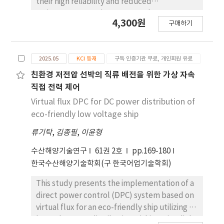
their high reliability and reduced
maintenance requirements. In these
4,300원
구매하기
systems, the rotating rectifier converts the
three-phase AC output of the exciter into DC
current for the main field winding. However,
2025.05
KCI 등재
구독 인증기관 무료, 개인회원 유료
faults in the rotating rectifier, particularly a
single diode open-circuit fault, can degrade
친환경 저전압 선박의 직류 배전을 위한 가상 자속
excitation performance without immediately
직접 전력 제어
triggering protective devices, making early
Virtual flux DPC for DC power distribution of
detection difficult. This paper
eco-friendly low voltage ship
experimentally investigates the effects of a
류기탁
,
김종필
,
이윤형
single rotating rectifier diode open-circuit
fault on the excitation system and voltage
수산해양기술연구
61권 2호
pp.169-180
formation of a brushless synchronous
한국수산해양기술학회(구 한국어업기술학회)
generator under no-load operating
conditions. The no-load condition minimizes
This study presents the implementation of a
the influence of armature reaction and load
direct power control (DPC) system based on
current, allowing fault-induced excitation
virtual flux for an eco-friendly ship utilizing a
behavior to be clearly isolated. A brushless
low voltage DC distribution within a Simulink