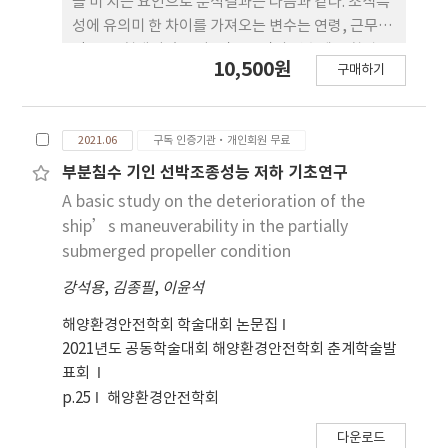
을 미 치는 요인으로 분석결과는 다음과 같다. 조직특
showed the smallest in , which means
성에 유의미 한 차이를 가져오는 변수는 연령, 근무기
that the rpm does not change rapidly. In
간, 고용형태이었으 며, 직무소진의 변수에는 학력,
10,500원
addition, IAE and IAC were also the smallest,
구매하기
근무기간이며, 직무만족도는 월급여, 학력이었으며,
showing the best result in error performance
심리적 임파워먼트에 유의미한 차이 를 가져오는 변
and controller effort.
수는 학력, 근무기간, 고용형태이었으며, 조직 몰입
2021.06
구독 인증기관·개인회원 무료
의 변수는 연령, 학력, 고용형태, 근무기간이었으며,
삶 의 질은 종사자의 학력, 고용형태, 월급여이었다.
부분침수 기인 선박조종성능 저하 기초연구
따라서 장 애인생활시설에 다음과 같은 개선안이 요
A basic study on the deterioration of the
구된다. 첫째, 사회 복지시설 종사자의 직무환경 및 처
ship’s maneuverability in the partially
우문제의 개선이 요구된 다. 둘째 사회복지시설 종사
submerged propeller condition
자의 직무소진, 직무만족도, 심리 적 안녕감 등의 변
강석용
,
김종필
,
이윤석
인들은 심리적 임파워먼트에 유의미한 영 향을 미치
고 있기에 직무환경의 중요성을 인식해야 한다. 셋 째,
해양환경안전학회 학술대회 논문집
장애인생활시설 종사자의 삶의 질을 높이기 위해서는
2021년도 공동학술대회 해양환경안전학회 춘계학술발
종 사자의 업무환경요인에 변화가 있어야 한다. 사회
표회
복지종사자 의 삶의 질 향상은 클라이언트의 서비스
p.25
해양환경안전학회
와 직결되는 매우 중요한 문제이다.
다운로드