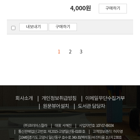
분석을 실시하였다. 실험결과에 의하면, 콘크리트의
도 가속되고 있다. 이와 같은 상황에서, 온실가스의 배
4,000원
스케일링 저항성은 강도등급에 따라 상이하였으며,
구매하기
출을 최소화하면서 연료소모량을 줄이기 위해 많은
동결융해 반복작용에 따른 thaumasite의 생성이 스
선사들이 감속운항을 취하고 있으며, 선박용 엔진 개
케일링의 주요 원인 중 하나라고 판단된다.
발 분야에서는 엔진의 연료 효율성 개선 문제와 대체
내보내기
구매하기
에너지 사용 분야에 주력하고 있다. 따라서, 본 연구에
서는 실제 해상에서의 선속대비 연료소모량을 계측하
고, 건조과정에서 실시된 육상 엔진실험 자료와
1
2
3
2007~2009년까지의 AB-LOG를 분석하여, 특정 외
력조건에서의 대상선박에 대한 연료소모량을 고려한
최적의 속력을 14~15노트, 주기관의 RPM을
140~150 RPM으로 제안하였다.
회사소개
개인정보취급방침
이메일무단수집거부
원문뷰어설치
도서관 담당자
(주)코리아스칼라
대표: 서혜진
사업자번호: 107-87-69034
통신판매업신고번호: 제 2015-고양일산동-0100 호
고객정보관리 : 허지영
[10449]경기도 고양시 일산동구 호수로 340-38(백석동) 비잔티움 1단지 230호