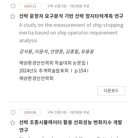
가능한 제언을 제시하는 것이다. 연구 방법은 실용음
as effective indicators for the detection of
2024.11
구독 인증기관·개인회원 무료
based direct power control strategy,
악 교육에서 ‘몰입’경험이 가창력 향상에 미치는
rotating rectifier diode faults in brushless
demonstrating its suitability for DC
영향을 체계적 문헌 고찰 방법을 통해 분석하였으며
선박 운항자 요구분석 기반 선박 정지타력계측 연구
synchronous generators.
distribution applications in maritime vessels.
연구의 설계 유형, 연구 대상 및 표본 크기, 몰입 측정
A study on the measurement of ship stopping
도구의 활용 여부 및 주요 하위 요인, 가창력 평가 방
inertia based on ship operator requirement
법 및 지표, 몰입 경험과 가창력 간의 주요 연구 결과
analysis
와 결론의 관점으로 연구하였다. 프리스마 지침에 따
강석용
,
이윤석
,
안영중
,
김종필
,
유용웅
라 2004년부터 2024년까지 발표된 국내외 연구 중
28편의 문헌을 선정하여 분석한 결과, 몰입은 음악적
해양환경안전학회 학술대회 논문집
표현력, 무대 집중력, 음정 정확도 등 가창력의 주요
2024년도 추계학술발표회
p.154
요소에 긍정적인 영향을 미치 는 것으로 나타났다. 특
해양환경안전학회
히 집중력, 도전-기술 균형, 자기 인식 소실은 가창력
향상에 주요한 하위 요인으로 확인되었으며, 자기 효
다운로드
능감과 내재적 동기는 몰입을 촉진하는 반면 공연 불
안은 저해 요인으로 작용하였다는 결과가 도출되었
다.
2024.06
구독 인증기관·개인회원 무료
선박 조종시뮬레이터 활용 선회성능 변화지수 개발
연구