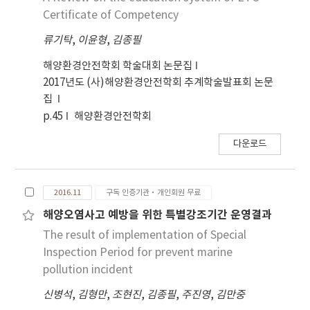
Certificate of Competency
류기탁
,
이윤형
,
김종필
해양환경안전학회 학술대회 논문집
2017년도 (사)해양환경안전학회 추계학술발표회 논문
집
p.45
해양환경안전학회
다운로드
2016.11
구독 인증기관·개인회원 무료
해양오염사고 예방을 위한 특별강조기간 운영결과
The result of implementation of Special
Inspection Period for prevent marine
pollution incident
신병석
,
김형만
,
조현진
,
김종필
,
주진영
,
김만중