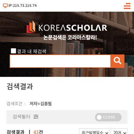
IP:216.73.216.74
메
뉴
결과 내 재검색
검
색
검색결과
검색조건
저자=김종필
검색필터
CLOSE
검색결과
건
43