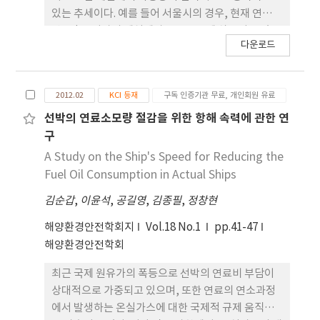
있는 추세이다. 예를 들어 서울시의 경우, 현재 연간
약 4만톤 이상의 제설제가 도로포장에 살포되고 있으
다운로드
며, 이는 5년 전과 비교하여 약 2.5배 이상 제설제의
사용량이 증가한 것으로 보고되고 있다. 뿐만 아니라,
제설제 살포에 따른 콘크리트 포장의 표면박리
2012.02
KCI 등재
구독 인증기관 무료, 개인회원 유료
(scaling) 등과 같은 내구성 저하 현상이 빈번하게 발
생함에 따라 콘크리트 포장의 성능에 대한 제설제 종
선박의 연료소모량 절감을 위한 항해 속력에 관한 연
류 및 농도의 영향에 대한 관심도 점차 증가되고 있는
구
실정이다. 특히, 우리나라는 도로포장의 제설을 위하
A Study on the Ship's Speed for Reducing the
여 염화칼슘수용액 및 고체 염화나트륨을 이용 한 습
Fuel Oil Consumption in Actual Ships
염살포방식이 널리 사용되고 있다. 주지하다시피, 염
김순갑
,
이윤석
,
공길영
,
김종필
,
정창현
화물계 제설제의 사용은 철근부식에 의한 콘크 리트
의 손상을 초래할 수 있으며, 겨울철 동결융해 반복작
해양환경안전학회지
Vol.18 No.1
pp.41-47
용에 의한 콘크리트의 표면박리작용의 주요 원 인이
해양환경안전학회
된다. 본 연구에서는 강도가 상이한 콘크리트(24 및
35 MPa)를 제조하여 ASTM C 672에 준하여 스케일
최근 국제 원유가의 폭등으로 선박의 연료비 부담이
링 실험을 실시하였으며, 동결융해 작용 50싸이클 후
상대적으로 가중되고 있으며, 또한 연료의 연소과정
콘크리트의 열화원인을 분석하기 위한 SEM 및 EDS
에서 발생하는 온실가스에 대한 국제적 규제 움직임