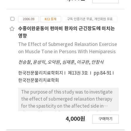
the third Korean National Health and
Nutrition Examination Surveys (KNHANES)
2006.09
KCI 등재
구독 인증기관 무료, 개인회원 유료
from 2005. We sampled a total of 3,571
(10.5%) elderly from the national survey. We
수중이완운동이 편마비 환자의 근긴장도에 미치는
compared the mean of quality of life to
영향
socioeconomic status, Activities of Daily
The Effect of Submerged Relaxation Exercise
Living (ADL), health behavior, and disease
on Muscle Tone in Persons With Hemiparesis
variables. We used EuroQol-5D among
천승철
,
윤성익
,
오덕원
,
심재훈
,
이규완
,
안창식
KNHANES to assess the quality of life. In this
study, the mean score of the quality of life
한국전문물리치료학회지
제13권 3호
pp.84-91
among the elderly was 2.57. Logistic
한국전문물리치료학회
regression showed that the elderly who were
male, with spouses, with health insurance,
The purpose of this study was to investigate
and with good ADL levels enjoyed higher
the effect of submerged relaxation therapy
quality of life scores and odds ratios than
for the spasticity on the affected side in
those who were female, divorced, uninsured,
three subjects with post-stroke hemiparesis.
4,000원
and with low ADL levels (p<.05). The quality
구매하기
A single-subject alternating design with
of life of the elderly was affected by
multiple baselines across individuals was