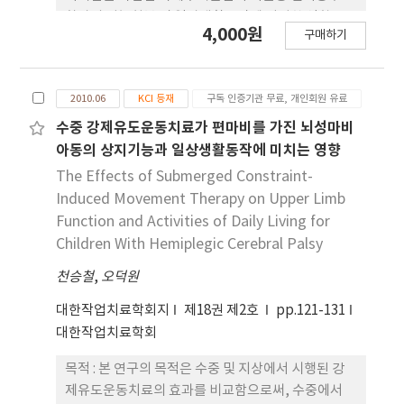
compared to VR therapy and self upper
환자의 기능회복 및 일상생활동작에 어떠한 영향을
4,000원
extremity exercise (p<.05), whereas no
구매하기
미치는지 알아보고 자 하였다. 연구방법 : 본 연구는
significant increasing was noted for the wrist
개별사례 교차중재 연구설계 중 대상자간 다중기초선
joint (p>.05). 2) Statistically significant
을 이용하였으며, 밀기증후군 환자 3명 을 대상으로
increase in the MFT was seen with VR therapy
2010.06
KCI 등재
구독 인증기관 무료, 개인회원 유료
하였다. 기초선 측정은 대상자 1이 4회, 대상자 2가 7
with CIF compared with VR therapy and self
회 그리고 대상자 3이 10회였으며, 치료회기는 대상
수중 강제유도운동치료가 편마비를 가진 뇌성마비
upper extremity exercise (p<.05). 3) VR
자 1이 14회, 대상자 2가 11회 그리고 대상자 3이 8회
아동의 상지기능과 일상생활동작에 미치는 영향
therapy with CIF also resulted in statistically
였다. 치료중재는 대상자 1이 14회, 대상자 2가 11회
The Effects of Submerged Constraint-
significant increase in both activity of use
그 리고 대상자 3이 8회였다. 밀기증상의 기능회복 평
Induced Movement Therapy on Upper Limb
(AOU) (p<.05) and quality of movement
가는 밀기 증후 척도, 일상생활동작을 평가하기 위하
Function and Activities of Daily Living for
(QOM) (p<.05) on the MAL test when
여 바델지 수 및 실험 전∙후 대칭적인 서기자세를 평가
Children With Hemiplegic Cerebral Palsy
compared with VR therapy and self upper
하기 위하여 근전도기로 양측 중둔근에서 근활성도를
extremity exercise, respectively. In
천승철
측정하였다. 결과 : 시각되먹임을 차단한 자세수직훈
,
오덕원
conclusion, VR therapy with CIF was more
련이 적용되었을 때 대상자 1, 2, 3의 밀기 증후 척도
대한작업치료학회지
제18권 제2호
pp.121-131
effective than conservative VR therapy and
는 각각 기초선과 비교 하여 52.4%(5.3점에서 2.8
대한작업치료학회
self upper extremity exercise in improving
점), 36.4%(4.4점에서 1.6점) 및 23.6%(3.6점에서
the upper extremity function in hemiplegic
0.9점) 향상되었다. 시각되먹임을 제공한 자세수직훈
목적 : 본 연구의 목적은 수중 및 지상에서 시행된 강
patients with chronic stroke.
련은 42.9%(5.3점에서 2.3점), 26.1%(4.4점에서 1.2
제유도운동치료의 효과를 비교함으로써, 수중에서