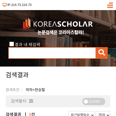
IP:216.73.216.73
메
뉴
결과 내 재검색
검
색
검색결과
검색조건
저자=천승철
검색필터
CLOSE
검색결과
건
9