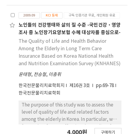
static stretching. 2) The pennation angle
생들을 대상으로 실험참가 대상자들을 모집하여, 지
decreased significantly after both stretching
원자 중 무작위로 39명의 학생(남 24명, 여 15명)들
2009.09
KCI 등재
구독 인증기관 무료, 개인회원 유료
interventions compared with the baseline
을 선정하여 실험을 진행하였다. 프랑크포트 수평면
(p<.001). However, the pennation angle
이 지면과 수평이 되는 각도를 기준으로 머리각도 중
노인들의 건강행태와 삶의 질 수준 -국민건강·영양
decreased significantly in Evjenth-Hamberg
립 자세(head flexion 0°)를 설정하였으며, 방사선
조사 중 노인장기요양보험 수혜 대상자를 중심으로-
stretching compared with static stretching.
촬영을 통하여 머리각도 15°하방, 머리각도 15°상방
The Quality of Life and Health Behavior
3) Reliability data showed that there was a
상태를 확인한 후, 각각의 상태(머리 중립 0°, 머리 굴
Among the Elderly in Long Term Care
high consistency in USl measurements
곡 15°, 머리 신전 15°)에서 3회씩(1회 삼킴 후 10초
Insurance Based on Korea National Health
(ICC=.978). Our findings suggest that the
휴식) 마른 삼킴과 젖은 삼킴을 시도하였다. 결과 : 마
and Nutrition Examination Survey (KNHANES)
Evjenth-Hamberg stretching was more
른 삼킴과 젖은 삼킴 모두에서 중립시보다 머리 각도
effective than static stretching in increasing
윤태형
를 15°굴곡하였을 경우 목뿔위근육들이 보다 활성화
,
천승철
,
이충휘
the active ROM of the hip joint and
되는 것을 알 수 있었다. 이에 반하여 머리 각도를 15°
한국전문물리치료학회지
제16권 3호
pp.69-78
decreasing the pennation angle of the
신전하여 삼킴을 시도하였을 경우에는 통계적으로 유
한국전문물리치료학회
semitendinosus muscle.
의할만한 결과를 보이지 않았다. 결론 : 머리를 굴곡시
킨 자세에서 삼킴을 유도하는 것이 좀더 목뿔위근육
The purpose of this study was to assess the
을 활성화시키고 목뿔의 가동성을 높여, 보다 안전한
level of quality of life and related factors
식이를 위한 방법으로 제안될 수 있을 것이다.
among the elderly in Korea. In particular, we
focused on factors affecting the quality of
4,000원
구매하기
life of the elderly in long term care. We used