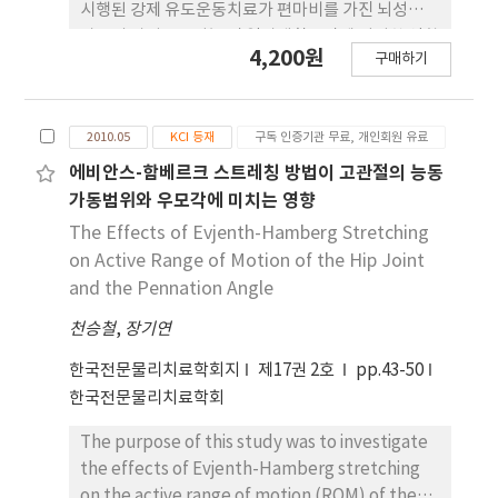
점) 및 13.2%(3.6점에서 0.5점) 향상되었다. 대상자
시행된 강제 유도운동치료가 편마비를 가진 뇌성마비
1, 2, 3의 바델지수는 각각 기초선과 비교하여 22.4%
아동의 상지운동기능 및 일상생활동작에 어떠한 영향
4,200원
(44.3점에서 54.1점), 15.5%(44.7점에서 51.6 점) 및
구매하기
을 미치는지 알아보 는 것이다. 연구방법 : 본 연구는
15.8%(51.5점에서 59.6점) 향상되었다. 시각되먹임
개별사례 연구 설계 중 대상자간 다중기초선을 이용
을 제공한 자세수직훈련은 17.0%(44.3점에서 51.8
한 교차설계를 이용하였으며, 편마비를 가 진 뇌성마
점), 11.4%(44.7점에서 49.8점) 및 14.8%(51.5점에
2010.05
KCI 등재
구독 인증기관 무료, 개인회원 유료
비로 진단받은 아동 3명을 대상으로 하였다. 기초선
서 59.1점) 향상되었다. 또한 실험 전과 비교하여 실험
측정은 대상자 1이 4회, 대상자 2가 7회, 그리고 대 상
에비안스-함베르크 스트레칭 방법이 고관절의 능동
후 환측의 중둔근 근활성도가 더 크게 향상되었다. 결
자 3이 10회였으며, 치료회기는 대상자 1이 14회, 대
가동범위와 우모각에 미치는 영향
론 : 교대로 적용된 치료중재 결과를 통하여 시각되먹
상자 2가 11회, 그리고 대상자 3이 8회였다. 상지 기
The Effects of Evjenth-Hamberg Stretching
임을 차단한 자세수직훈련이 시각되먹임을 제공한 자
능과 일상생활동작의 평가는 Box and Block
on Active Range of Motion of the Hip Joint
세수직훈련보다 밀기증후군 환자의 기능회복 및 일상
Test(BBT)와 Pediatric Motor Activity
and the Pennation Angle
생활동작능력에 더 효과적인 것으로 나타났다. 향후
Log(PMAL)를 사용하여 시행되 었다. 결과 : 강제유
에는 많은 대상자를 포함시키고 오랜 기간 동안 적용
천승철
,
장기연
도운동치료가 수중에서 적용되었을 때 대상자 1, 2, 3
한 연구들이 계속 이어져야 할 것이다.
의 BBT 점수는 각각 27%(21.5점에서 27.3점으 로),
한국전문물리치료학회지
제17권 2호
pp.43-50
14%(33점에서 37.5점으로), 7.6%(46점에서 49.5점
한국전문물리치료학회
으로)로 증가되었으며, 지상에서 적용되었을 때 각각
16%(21.5점에서 25점으로), 6%(33점에서 35점으
The purpose of this study was to investigate
로), 0%(46점에서 46점으로)로 증가되거나 유지되
the effects of Evjenth-Hamberg stretching
었다. 대상 자 1, 2, 3의 PMAL 점수는 수중에서 적용
on the active range of motion (ROM) of the