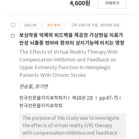
4,600원
were analyzed using one-way repeated
구매하기
거쳐 비행이 인정되어 교호시설에 있거나, 보호 관찰
ANOVA with the level of significance set at
중인 비행청소년 114명과 일반 중·고등학교에 재학
=.05. The results were as follows: 1) the TrA
중인 일반청소년 124명으로 총 238명이었다. 결과 :
thickness was statistically significant (p<.05),
2011.05
KCI 등재
구독 인증기관 무료, 개인회원 유료
일반청소년과 비행청소년의 감각처리능력을 비교한
whereas the IO and EO thicknesses were not
결과, 17세∼13세의 비행청소년은 일반청소년보다
보상작용 억제와 피드백을 제공한 가상현실 치료가
(p>.05); 2) among the five types of trunk
감각회피(p<.05)와 감각민감성(p<.01)에서 통계적
만성 뇌졸중 편마비 환자의 상지기능에 미치는 영향
stabilization, TrA thickness significantly
으로 유의하게 점수가 낮았다. 비행청소년의 범죄유
The Effects of Virtual Reality Therapy With
increased with the balance using a sling in the
형에 따른 감각처리능력을 비교해 본 결과, 17세∼13
Compensation Inhibition and Feedback on
prone position, (p<.05), whereas no
세의 낮은등록(p<.05)에서 강력, 성폭력, 절도사범
Upper Extremity Function in Hemiplegic
significant difference was noted for the four
순으로 통계적으로 유의하게 점수가 낮았고, 감각민
Patients With Chronic Stroke
types of trunk stabilization (p>.05); 3)
감성(p<.05)에서 성폭력, 절도, 강력사범 순으로 통
reliability data showed that there was a high
천승철
계적으로 유의하게 점수가 낮았다. 비행청소년의 감
,
장기연
degree of consistency among the
각처리능력과 문제행동에 대한 관계를 알아본 결과,
한국전문물리치료학회지
제18권 2호
pp.67-75
measurements taken using the special
19세∼18세에서는 감각민감성(r=-.47, p<.05), 감각
한국전문물리치료학회
transducer head device (ICC=.92). In
회피(r=-.45, p<.05)의 점수가 낮을수록 약물남용의
conclusion, the balance using a sling in the
점수가 높아졌고, 통계적으로 유의하였다. 17세∼13
The purpose of this study was to investigate
prone position was more effective than any
세에서는 낮은등록의 점수가 낮을수록 지위비행
the effects of virtual reality (VR) therapy
of the four other types of trunk stabilization
(r=-.33, p<.05), 폭력행동(r=-.33, p<.05)의 점수가
with compensation inhibition and feedback
in increasing TrA thickness in healthy
높아져 통계적으로 유의한 상관성을 보였다. 결론 : 일