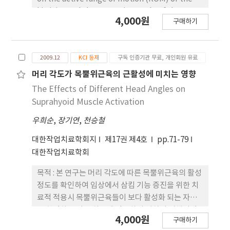
되었을 시 각각 38%(0.8점에서 1.1점으로), 31%
hip joint and the pennation angle of the
4,000원
(1.3점에서 1.7점으 로), 17%(1.8점에서 2.1점으로)
구매하기
semitendinosus muscle. Eighty healthy
로 증가되었으며, 지상에서 적용되었을 시 각각 25%
adults participated in this study. The active
(0.8점에서 1.0점으로), 15%(1.3점에서 1.5점으로),
ROM of the hip joint was measured by a
11%(1.8점에서 2.0점으로)가 증가되었다. 수중 강제
2009.12
KCI 등재
구독 인증기관 무료, 개인회원 유료
goniometer and the pennation angle of the
유도운동치료와 지상 강제유도 운동치료 후 측정된
semitendinosus muscle was measured by
머리 각도가 목뿔위근육의 근활성에 미치는 영향
BBT와 PMAL의 측정값 사이에 유의한 차이가 있었
ultrasonographic imaging (USI). Both ROM
The Effects of Different Head Angles on
다(p<.01). 결론 : 치료과정 동안 강제유도운동치료를
and pennation angle were recorded before
Suprahyoid Muscle Activation
수중과 지상에서 교차 적용한 결과, 강제유도운동치
and after the static stretching and the
료가 수중에서 시행 될 때 상지운동 기능에 보다 긍정
우희순
,
장기연
,
천승철
Evjenth-Hamberg stretching, respectively.
적인 영향을 미치는 것으로 나타났다.
Data were analyzed using paired t-lest and
대한작업치료학회지
제17권 제4호
pp.71-79
independent t-test at p<.05. The results
대한작업치료학회
were as follows: 1) The active ROM of the hip
joint increased significantly after both
목적 : 본 연구는 머리 각도에 따른 목뿔위근육의 활성
stretching interventions compared with the
정도를 확인하여 임상에서 삼킴 기능 증진을 위한 치
baseline (p<.001). However, the active ROM
료적 적용시 목뿔위근육들이 보다 활성화 되는 자세
of the hip joint increased significantly in
를 확인하고 이를 치료에 적용하기 위하여 시행되었
4,000원
구매하기
Evjenth-Hamberg stretching compared with
다. 연구 방법 : 대전광역시 OO대학교에 재학중인 학