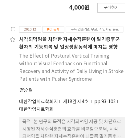
(CIF) on upper extremity function in chronic
subjects.
4,000원
반청소년과 비교할 때 비행청소년의 감각처리능력은
구매하기
stroke patients. Seven chronic stroke
낮았고, 특히 17세∼13세 비행청소년의 감각처리능
patients participated in this study, which was
력이 낮았으며, 감각처리능력이 낮은 청소년에게서
a randomized controlled trial with a
문제행동이 나타나는 것을 알 수 있었다. 따라서 향후
2010.12
KCI 등재
구독 인증기관 무료, 개인회원 유료
crossover design. Self upper extremity
문제행동이 보이는 청소년에게 감각처리능력을 평가
exercise, conservative VR therapy, and VR
시각되먹임을 차단한 자세수직훈련이 밀기증후군
할 수 있는 청소년/성인 프로파일을 적용하여, 조기에
therapy with CIF were performed for one
환자의 기능회복 및 일상생활동작에 미치는 영향
감각처리능력을 평가하고, 이들의 문제행동에 대한
hour per session, 5 times per week, over a 3
The Effect of Postural Vertical Training
치료로 감각통합치료를 적용한다면 도움이 될 수 있
week period. The main outcome measures
without Visual Feedback on Functional
을 것이라 생각된다.
involved range of motion (ROM) including
Recovery and Activity of Daily Living in Stroke
shoulder, elbow, and wrist joints, a Manual
Patients with Pusher Syndrome
Function Test (MFT), and a Motor Activity
천승철
Log (MAL). Data were calculated as posttest
and pretest changes in every session and
대한작업치료학회지
제18권 제4호
pp.93-102
were analyzed using Friedman and Wilcoxon
대한작업치료학회
signed-rank tests at p<.05. The results were
as follows: 1) Statistically significant increase
목적 : 본 연구의 목적은 시각되먹임 제공 및 차단으로
in ROM measurements of shoulder and elbow
시행된 자세수직훈련의 효과를 비교함으로써, 시각
joints were seen with VR therapy with CIF
되먹임을 차단한 자세수직훈련이 뇌졸중 밀기증후군