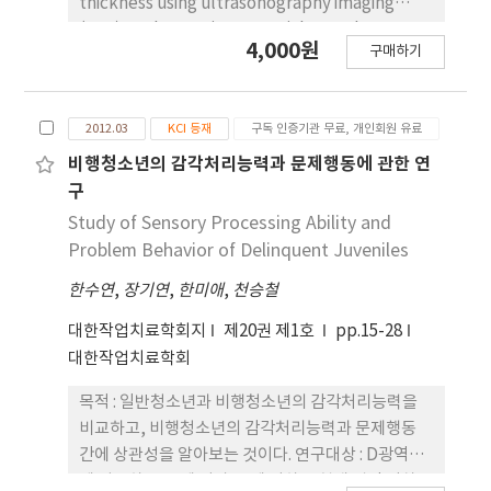
thickness using ultrasonography imaging
(USI) to those using a special transducer
4,000원
구매하기
head device, during five different trunk
stabilization exercises, ultimately to
determine which exercise led to the greatest
2012.03
KCI 등재
구독 인증기관 무료, 개인회원 유료
muscle thickness. Thirty eight healthy
subjects participated in this cross-sectional
비행청소년의 감각처리능력과 문제행동에 관한 연
study. The five types of trunk stabilization -
구
i.e., a sit-up on the supine, an upper and
Study of Sensory Processing Ability and
lower extremity raise with quadruped on the
Problem Behavior of Delinquent Juveniles
prone, a leg raise in sitting on the ball, trunk
한수연
,
장기연
,
한미애
,
천승철
rolling on the ball, and balance using sling on
the prone position - were each performed
대한작업치료학회지
제20권 제1호
pp.15-28
with an abdominal draw. The thickness of the
대한작업치료학회
abdominal muscle - including the transverse
abdominal (TrA), internal oblique (IO), and
목적 : 일반청소년과 비행청소년의 감각처리능력을
external oblique (EO) - was measured by USI
비교하고, 비행청소년의 감각처리능력과 문제행동
with a special transducer head device, at rest
간에 상관성을 알아보는 것이다. 연구대상 : D광역시
and then at contraction in each position. Data
에 거주하는 13세 이상 19세 이하로 현재 법적 절차를