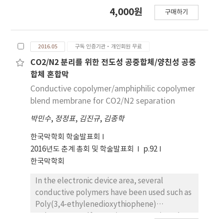
flux ratio recovery.
개발하고 이를 염색용액 처리에 적용하였다. 높은 공
4,000원
구매하기
극률과 균질성을 지닌 TiO2 광촉매층을 그라프트 공
중합체를 사용하여 제조하였다. 멤브레인은 광촉매
반응기와 멤브레인 여과를 결합시킨 하이브리드 광촉
2016.05
구독 인증기관·개인회원 무료
매 반응기에 성공적으로 적용하였다. 실험결과 정렬
된 구조의 TiO2 층이 Al2O3 지지체에 형성되었다.
CO2/N2 분리를 위한 전도성 공중합체/양친성 공중
TiO2 층 형성 후 제조된 세라믹 분리막의 순수 투과도
합체 혼합막
는 형성된 광촉매 층 저항으로 감소하였다. 정렬된 구
Conductive copolymer/amphiphilic copolymer
조의 TiO2 층은 UV 결합 시 5시간 안에 완벽한 염색
blend membrane for CO2/N2 separation
용액 분해를 달성시킬 수 있었다. 광촉매 멤브레인의
박민수
,
정정표
,
김진규
,
김종학
염색용액 분해는 Langmuir-Hinshelwood 흡착 모
델로 잘 설명할 수 있었다. 또한 TiO2 층이 고정화된
한국막학회 학술발표회
세라믹 멤브레인의 model Congo Red에 대한 1차
2016년도 춘계 총회 및 학술발표회
p.92
속도상수는 Al2O3 지지체 단독인 경우에 비해 약 6배
한국막학회
정도 큰 값을 나타내었다(0.0081 vs. 0.0013 min-1).
In the electronic device area, several
conductive polymers have been used such as
Poly(3,4-ethylenedioxythiophene)
polystyrene sulfonate (PEDOT-PSS). In the