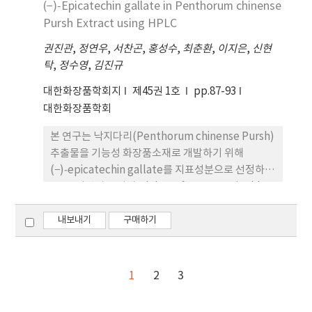
specimens were manufactured using the
(−)‑Epicatechin gallate in Penthorum chinense
steel surfaces ensuring a constant thickness
HVOF (High-Velocity Oxy Fuel) technuqe.
Pursh Extract using HPLC
of 250 μm. In this work, the mechanical
These coatings act as an additional layer of
properties of the three different WCbased
권진관
,
정연우
,
서찬곤
,
홍성수
,
최춘환
,
이지은
,
신현
protection for the storage containers,
coaitng materials evaluated from the
탁
,
정수영
,
김진규
effectively absorbing and attenuating
viewpoints of microstructure, hardness,
gamma and neutron radiation. The fabricated
대한화장품학회지
제45권 1호
pp.87-93
adheision force between substrate and
tungsten and boron carbide coating
대한화장품학회
coating material, and wear resistance. The
specimens were evaluated using two
cross-sectional SEM-EDS (Scanning Electron
본 연구는 낙지다리(Penthorum chinense Pursh)
different testing methods. The first
Microscope-Energy Dispersive X-ray
추출물을 기능성 화장품소재로 개발하기 위해
experiment evaluates the effectiveness of a
Spectroscopy) images revealed that
(−)‑epicatechin gallate를 지표성분으로 선정하
radiation shielding coating on cold-rolled
elements W (tungsten), C (carbon), Ni
고, 품질관리를 위해 High Performance Liquid
steel surfaces, achieved by applying a
(nickel), and Cr (chromium) were uniformly
Chromatography (HPLC)를 이용하여 분석법을
mixture of WC (Tungsten Carbide) powders.
distributed within the each coating layers
개발하였다. 분석에 사용된 칼럼은 Unison US-C18
내보내기
구매하기
WC-based coating specimens, featuring
which was approximately 250 μm thick. The
(4.6 × 250 mm, 5 μm, Imtakt, USA)을 사용하여
different ratios, were prepared and
average hardness values of HWC-85 and
0.05% (v/v) trifluoroacetic acid (TFA)와 메탄올
preliminarily assessed for their radiation
HWC-73 were found to be 1,091 Hv (Vickers
을 이동상 조건으로 컬럼 온도는 30 ℃ 에서 유속은
shielding capabilities. In the gamma-ray
1
2
3
Hardness) and 1,083 Hv, respectively, while
1.0 mL/min 로 검출파장은 280 nm에서 검출하였다.
shielding test, Cs-137 was utilized as the
the HWC-66 exhibited relatively lower
International Conference on Harmonization
radiation source. The coating thickness
hardness value of 883 Hv. This indicates that a