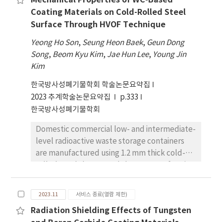
Mechanical Properties of WC-Based
Coating Materials on Cold-Rolled Steel
Surface Through HVOF Technique
Yeong Ho Son
,
Seung Heon Baek
,
Geun Dong
Song
,
Beom Kyu Kim
,
Jae Hun Lee
,
Young Jin
Kim
한국방사성폐기물학회 학술논문요약집
2023 추계학술논문요약집
p.333
한국방사성폐기물학회
Domestic commercial low- and intermediate-
level radioactive waste storage containers
are manufactured using 1.2 mm thick cold-
rolled steel sheets, and the outer surface is
coated with a thin layer of primer of 10~36
μm. However, the outer surface of the primer
2023.11
서비스 종료(열람 제한)
of the container may be damaged due to
Radiation Shielding Effects of Tungsten
physical friction, such as acceleration,