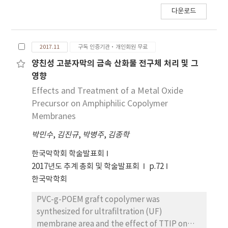
CO2-philic copolymer via one-step free
다운로드
radical polymerization, or (2-[3-(2H-
benzotriazol-2-yl)-4-hydroxyphenyl]ethyl
methacrylate)-graft-poly(oxyethylene
2017.11
구독 인증기관·개인회원 무료
methacrylate) (PBE). PBE filler partially
interacts with Pebax polymer matrix to
양친성 고분자막의 금속 산화물 전구체 처리 및 그
generate the interconnected CO2 philic
영향
network, exhibiting a microphase-separated,
Effects and Treatment of a Metal Oxide
or dual-phase behavior in Pebax matrix. The
Precursor on Amphiphilic Copolymer
performance of CO2/N2 separation was
Membranes
increased according to the PBE content, with
박민수
,
김진규
,
박병주
,
김종학
the maximum selectivity at 5 wt%. The
enhancement of Pebax/PBE CO2-philic
한국막학회 학술발표회
membrane was attributed to the formation
2017년도 추계 총회 및 학술발표회
p.72
of CO2-philic channel consisting of ether
한국막학회
oxygens and triazole groups. The best
performance was CO2 permeability of 175.3
PVC-g-POEM graft copolymer was
Barrer and CO2/N2 selectivity of 48.2.
synthesized for ultrafiltration (UF)
membrane area and the effect of TTIP on