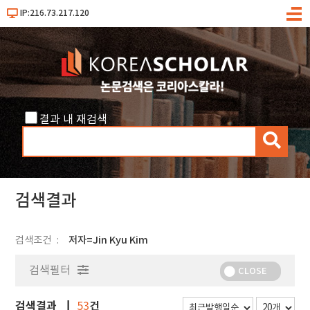
IP:216.73.217.120
메
뉴
결과 내 재검색
검
색
검색결과
검색조건
저자=Jin Kyu Kim
검색필터
CLOSE
검색결과
건
53