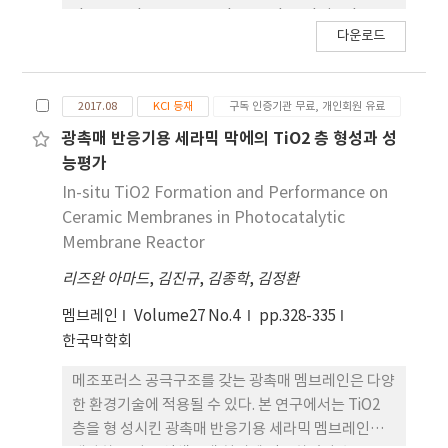
the membranes was also explored via phase
다운로드
separation. Characterization was explored by
FT-IR, 1H-NMR and FE-SEM and measured
by cross-flow system. The interaction
2017.08
KCI 등재
구독 인증기관 무료, 개인회원 유료
between copolymer and TTIP enhanced the
water permeance because of increased
광촉매 반응기용 세라믹 막에의 TiO2 층 형성과 성
surface pore size and porosity. Phase
능평가
inversion process in 80 oC water bath
In-situ TiO2 Formation and Performance on
resulted in decreased water permeance
Ceramic Membranes in Photocatalytic
owing to the increased top selective layer,
Membrane Reactor
but increased BSA rejection. However, TTIP-
리즈완 아마드
,
김진규
,
김종학
,
김정환
treated membrane with 80 oC inversion
showed decreased BSA rejection owing to
멤브레인
Volume27 No.4
pp.328-335
TTIP dissolution in hot water. TTIP
한국막학회
treatment and 80 oC inversion resulted in
highly enhanced antifouling property. The
메조포러스 공극구조를 갖는 광촉매 멤브레인은 다양
best performance exhibited 338 LMH water
한 환경기술에 적용될 수 있다. 본 연구에서는 TiO2
permeance, 89.4% BSA rejection, and 91.9%
층을 형 성시킨 광촉매 반응기용 세라믹 멤브레인을