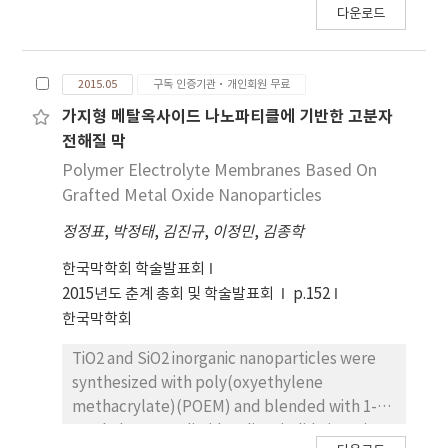
다운로드
connection of this concept, PEDOT-PSS was
applied to CO2/N2 separation, which is the
first attempt to this area. To be specific, the
2015.05
구독 인증기관·개인회원 무료
polymer was blended to poly(2-[3-(2H-
benzotriazol-2- yl)-4-hydroxyphenyl] ethyl
가지형 메탈옥사이드 나노파티클에 기반한 고분자
methacrylate)-poly(oxyethylene
전해질 막
methacrylate) (PBEM-POEM or PBE). The
Polymer Electrolyte Membranes Based On
conductive polymer formed the
Grafted Metal Oxide Nanoparticles
interconnected network by interacting with
정정표
,
박정태
,
김진규
,
이정민
,
김종학
PBE owing to the specific interaction. This
structure give the facile pathway to CO2 and
한국막학회 학술발표회
N2, which result in the increased
2015년도 춘계 총회 및 학술발표회
p.152
permeability of the gases. Especially,
한국막학회
improved CO2 solubility caused the
permeability (59.6 Barrer) to be increased,
TiO2 and SiO2 inorganic nanoparticles were
which brought about the enhanced CO2/N2
synthesized with poly(oxyethylene
selectivity (77.4) of PEDOT-PSS 5 wt%
methacrylate)(POEM) and blended with 1-
membrane.
methyl-3-propylimidazolium iodide(MPII),