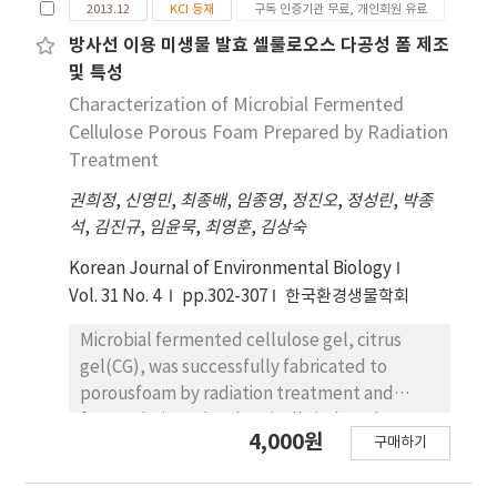
2013.12
KCI 등재
구독 인증기관 무료, 개인회원 유료
radioprotective effect of [6]-gingerol against
radiation-induced cell cytotoxicity and
방사선 이용 미생물 발효 셀룰로오스 다공성 폼 제조
oxidativestress in HepG2 cells. [6]-Gingerol
및 특성
pretreatment attenuated radiation-induced
Characterization of Microbial Fermented
cell cytotoxicitycaused by 5Gy(half lethal
Cellulose Porous Foam Prepared by Radiation
dose, LD50of HepG2 cells). The
Treatment
measurements of superoxide
권희정
,
신영민
,
최종배
,
임종영
,
정진오
,
정성린
,
박종
dismutase(SOD) and catalase(CAT) activity
석
,
김진규
,
임윤묵
,
최영훈
,
김상숙
were also performed. The results showed
that [6]-gingerol pre-treatment reduced
Korean Journal of Environmental Biology
increasing SOD and CAT activity after
Vol. 31 No. 4
pp.302-307
한국환경생물학회
exposure of IR, indicating that [6]-gin-gerol
protected oxidative stress by regulating
Microbial fermented cellulose gel, citrus
cellular antioxidant enzyme(SOD and CAT)
gel(CG), was successfully fabricated to
activity.These findings suggest that [6]-
porousfoam by radiation treatment and
gingerol acts as a radioprotector by
freeze drying. The chemically induced
4,000원
attenuating cell cytotoxicityand oxidative
구매하기
radiation was used to createhighly porous
stress.
foam and further freeze drying of the CG