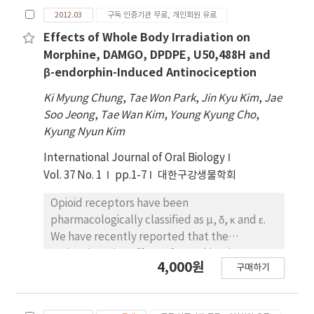
produced tough foams with
2012.03
구독 인증기관 무료, 개인회원 유료
interconnectedopen pores for use in tissue
engineering. The microstructure of the CG
Effects of Whole Body Irradiation on
foam was controlled byvarying the irradiation
Morphine, DAMGO, DPDPE, U50,488H and
dose and quenching temperature with pore
β-endorphin-Induced Antinociception
size ranging from several micronsto a few
Ki Myung Chung
,
Tae Won Park
,
Jin Kyu Kim
,
Jae
hundred microns. Tensile strength and
Soo Jeong
,
Tae Wan Kim
,
Young Kyung Cho
,
Gurley value of the CG foam were influenced
Kyung Nyun Kim
byirradiation dose. These radiation induced
CG foams are promising scaffolds for tissue
International Journal of Oral Biology
engineering.
Vol. 37 No. 1
pp.1-7
대한구강생물학회
Opioid receptors have been
pharmacologically classified as µ, δ, κ and ε.
We have recently reported that the
antinociceptive effect of morphine (a µ-
4,000원
구매하기
opioid receptor agonist), but not that of β-
endorphin (a novel µ/ε-opioid receptor
agonist), is attenuated by whole body