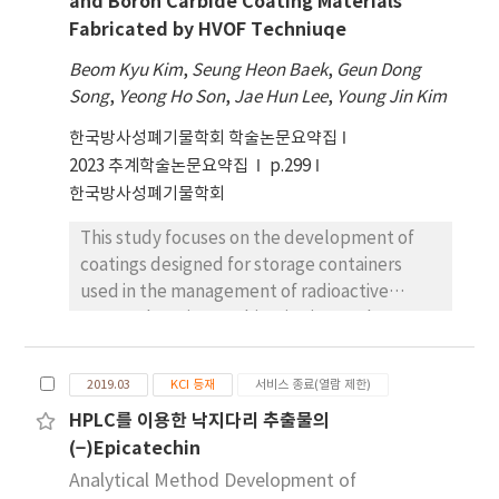
and Boron Carbide Coating Materials
resonance, and vibration during
Fabricated by HVOF Techniuqe
transportation. As a result, exposed steel
surfaces undergo accelerated corrosion,
Beom Kyu Kim
,
Seung Heon Baek
,
Geun Dong
reducing the overall durability of the
Song
,
Yeong Ho Son
,
Jae Hun Lee
,
Young Jin Kim
container. The integrity of storage containers
한국방사성폐기물학회 학술논문요약집
is directly related to the safety of workers.
2023 추계학술논문요약집
Therefore, the development of storage
p.299
containers with enhanced durability is
한국방사성폐기물학회
necessary. This paper provides an analysis of
This study focuses on the development of
mechanical properties related to the
coatings designed for storage containers
durability of WC (tungsten carbide)-based
used in the management of radioactive
coating materials for developing low- and
waste. The primary objective is to enhance
intermediate-level radioactive waste storage
the shielding performance of these
containers. Three different WC-based coating
containers against either gamma or neutron
specimens with varied composition ratios
2019.03
KCI 등재
서비스 종료(열람 제한)
radiation. Shielding against these types of
were prepared using HVOF (high-velocity
HPLC를 이용한 낙지다리 추출물의
radiation is essential to ensure the safety of
oxy-fuel) technique. These different
(−)Epicatechin
personnel and the environment. In this
specimens (namely WC-85, WC-73, and WC-
study, tungsten and boron cabide coating
Analytical Method Development of
66) were uniformly deposited on cold-rolled