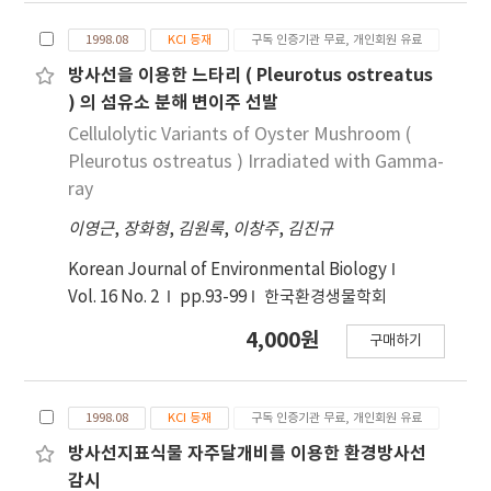
1998.08
KCI 등재
구독 인증기관 무료, 개인회원 유료
방사선을 이용한 느타리 ( Pleurotus ostreatus
) 의 섬유소 분해 변이주 선발
Cellulolytic Variants of Oyster Mushroom (
Pleurotus ostreatus ) Irradiated with Gamma-
ray
이영근
,
장화형
,
김원록
,
이창주
,
김진규
Korean Journal of Environmental Biology
Vol. 16 No. 2
pp.93-99
한국환경생물학회
4,000원
구매하기
1998.08
KCI 등재
구독 인증기관 무료, 개인회원 유료
방사선지표식물 자주달개비를 이용한 환경방사선
감시