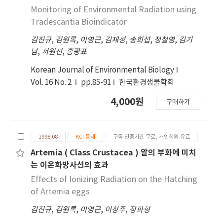
Monitoring of Environmental Radiation using
Tradescantia Bioindicator
김진규
,
김원록
,
이영근
,
김재성
,
송희섭
,
정철영
,
김기
남
,
서원선
,
홍광표
Korean Journal of Environmental Biology
Vol. 16 No. 2
pp.85-91
한국환경생물학회
4,000원
구매하기
1998.08
KCI 등재
구독 인증기관 무료, 개인회원 유료
Artemia ( Class Crustacea ) 알의 부화에 미치
는 이온화방사선의 효과
Effects of Ionizing Radiation on the Hatching
of Artemia eggs
김진규
,
김원록
,
이영근
,
이창주
,
장화형