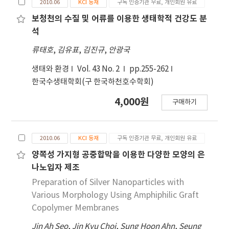
2010.06
KCI 등재
구독 인증기관 무료, 개인회원 유료
irradiation (WBI). It is unclear at present
whether WBI has differential effects on the
보청천의 수질 및 어류를 이용한 생태학적 건강도 분
antinociceptive effects of µ-, δ-, κ- and ε-
석
opioid receptor agonists. In our current
류태호
,
김유표
,
김진규
,
안광국
experiments, male ICR mice were exposed to
WBI (5Gy) from a 60 Co gamma-source and
생태와 환경
Vol. 43 No. 2
pp.255-262
the antinociceptive effects of opioid
한국수생태학회(구 한국하천호수학회)
receptor agonists were assessed two hours
4,000원
구매하기
later using the hot water (52℃) tail-
immersion test. Morphine and D-Ala2,N-Me-
Phe4,Gly-ol-enkephalin (DAMGO), [D-Pen2-
2010.06
KCI 등재
구독 인증기관 무료, 개인회원 유료
D-Pen5]enkephalin (DPDPE), trans-3,4-
Dichloro-N-methyl-N-[2-(1-pyrrolidinyl)-
양쪽성 가지형 공중합막을 이용한 다양한 모양의 은
cyclohexyl]¬benzeneacetamide (U50,488H),
나노입자 제조
and β-endorphin were tested as agonists for
Preparation of Silver Nanoparticles with
µ, δ, κ, and ε-opioid receptors, respectively.
Various Morphology Using Amphiphilic Graft
WBI significantly attenuated the
Copolymer Membranes
antinociceptive effects of morphine and
DAMGO, but increased those of β-endorphin.
Jin Ah Seo
,
Jin Kyu Choi
,
Sung Hoon Ahn
,
Seung