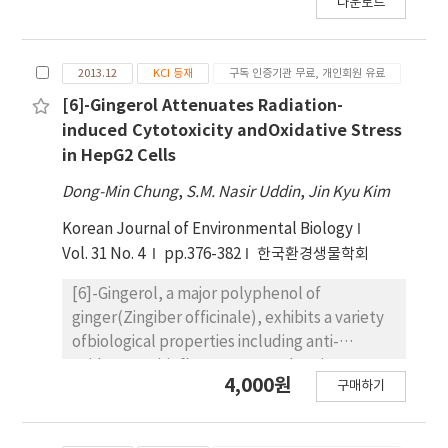
다운로드
poly(ethylene glycol)(PEG), and iodine(I2) to
prepare polymer electrolyte membranes for
dye-sensitized solar cells(DSSC). The
2013.12
KCI 등재
구독 인증기관 무료, 개인회원 유료
modified nanoparticles were prepared by
the grafting of POEM to TiO2 and SiO2
[6]-Gingerol Attenuates Radiation-
nanoparticles and put into PEG, MPII and I2
induced Cytotoxicity andOxidative Stress
to produce polymer electrolyte membranes.
in HepG2 Cells
The specific interactions of PEG with the
Dong-Min Chung
,
S.M. Nasir Uddin
,
Jin Kyu Kim
modified nanoparticles in addition to ionic
liquid were confirmed by FT-IR spectroscopy
Korean Journal of Environmental Biology
and DSC, providing gel formation of
Vol. 31 No. 4
pp.376-382
한국환경생물학회
electrolytes. The efficiency of DSSC
[6]-Gingerol, a major polyphenol of
employing TiO2-POEM/PEG/MPII/I2(3.3%)
ginger(Zingiber officinale), exhibits a variety
was slightly higher than that employing SiO2-
ofbiological properties including anti-
POEM/PEG/MPII/I2(2.9%) due to the
oxidant, anti-inflammatory and anti-cancer
different ionic conductivity of electrolytes
4,000원
구매하기
activity. However,the radioprotective effect
membrane.
of [6]-gingerol is still unknown. The aim of
this study was to investigatethe