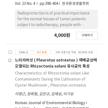
ε-opioid receptors.
Vol. 23 No. 4
pp.398-404
한국환경생물학회
Radioprotection is of practical importance
for the normal tissues of tumor patients
subject to radiotherapy, people with
planned or accidental exposure to radiation,
4,000원
구매하기
and the public and radiation workers. Since
oxygen enhances radiation - induced
biologica
1998.12
KCI 등재
구독 인증기관 무료, 개인회원 유료
느타리버섯 ( Pleurotus ostreatus ) 재배균상에
오염되는 Rhizoctonia solani 유사균의 특성
Characteristics of Rhizoctonia solani Like
Contaminants During the Cultivation of
Oyster Mushroom , Pleurotus ostreatus
이영근
,
장화형
,
김진규
,
김재성
,
이기성
Korean Journal of Environmental Biology