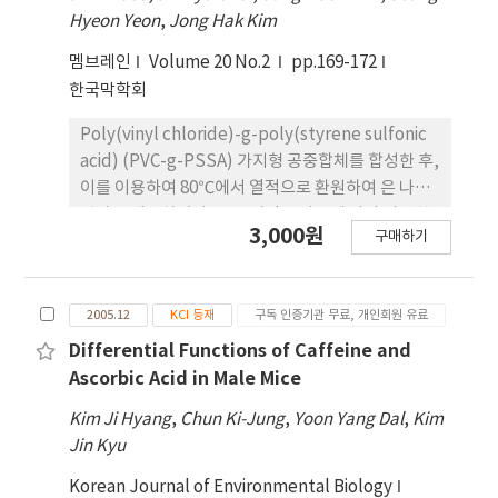
The antinociceptive effects of DPDPE and
Hyeon Yeon
,
Jong Hak Kim
U50,488H were not affected by WBI. In
멤브레인
Volume 20 No.2
pp.169-172
addition, to more preciously understand the
한국막학회
differential effects of WBI on µ- and ε¬opioid
receptor agonists, we assessed
Poly(vinyl chloride)-g-poly(styrene sulfonic
pretreatment effects of β-funaltrexamine
acid) (PVC-g-PSSA) 가지형 공중합체를 합성한 후,
(β-FNA, a µ-opioid receptor antagonist) or β-
이를 이용하여 80℃에서 열적으로 환원하여 은 나노
endorphin1-27 (β-EP1-27, an ε-opioid
입자를 제조하였다. 반응 시간을 바꿈에 따라 다양한
3,000원
receptor antagonist), and found that
구매하기
구조의 은 나노입자를 제조하는데 성공하였다. 1시간
pretreatment with β-FNA significantly
정도의 짧은 반응 시간에서는 가지형 공중합체의 미
attenuated the antinociceptive effects of
세 상분리 구조를 크게 변화시키지 않고 5 nm 크기의
morphine and β endorphin by WBI.
2005.12
KCI 등재
구독 인증기관 무료, 개인회원 유료
작은 은 나노입자가 생성되었다. 5시간 정도의 중간
significantly reversed the β-EP1-27
반응 시간에서는 30 내지 50 nm 정도의 크기를 갖는
Differential Functions of Caffeine and
attenuation of morphine by WBI and
은 나노입자가 생성되었다. 18시간 정도의 긴 반응 시
Ascorbic Acid in Male Mice
significantly attenuated the increased
간에서는, 은입자가 뭉친 허리케인 모양의 은 집합체
Kim Ji Hyang
,
Chun Ki-Jung
,
Yoon Yang Dal
,
Kim
effects of β-endorphin by WBI. The results
가 관찰되었다.
Jin Kyu
demonstrate differential sensitivities of
opioid receptors to WBI, especially for µ- and
Korean Journal of Environmental Biology