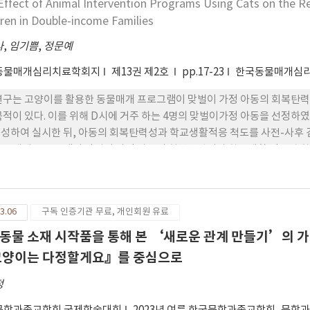
Effect of Animal Intervention Programs Using Cats on the Re
dren in Double-income Families
나
,
임기쁨
,
정문예
동물매개심리치료학회지
제13권 제2호
pp.17-23
한국동물매개심
연구는 고양이를 활용한 동물매개 프로그램이 맞벌이 가정 아동의 회복탄력
목적이 있다. 이를 위해 D시에 거주 하는 4명의 맞벌이가정 아동을 선정
성하여 실시한 뒤, 아동의 회복탄력성과 학교생활적응 척도를 사전-사후 
동물매개 프로그램이 맞벌이 가정 아동의 회복탄력성과 학교생활 적응력 향
과 학교생활 적응에 어려움을 겪고 있는 아동을 위한 프로그램을 개발 하고
3.06
구독 인증기관 무료, 개인회원 유료
동물 소재 시작품을 통해 본 ‘새로운 관계 만들기’의 가
고양이는 다정할게요』를 중심으로
정