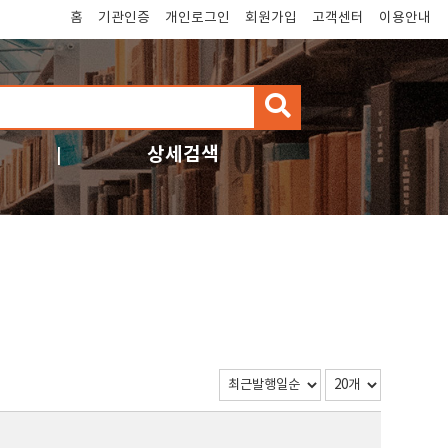
홈
기관인증
개인로그인
회원가입
고객센터
이용안내
검
색
상세검색