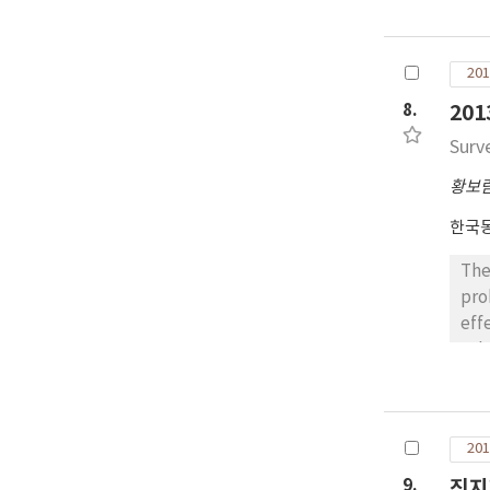
KD
크기
식하
201
6마
행동
8.
20
고양
Surve
시 
황보
한국
The
pro
effe
cal
Cit
are
riv
201
rep
Pop
9.
진지