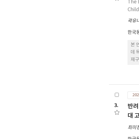
The 
Chil
곽유
한국
본 
데 
재구
한 
력성
202
3.
반려
대 
최미