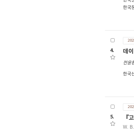
한국
한국
202
4.
데이
전윤
한국
202
5.
『고
W. B