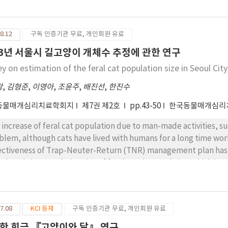
E: kernel density estimation), 핵심서식지 크기는 1.60±0.77
는 통계적으로 유의하지 않았고, 10마리 중 8마리가 먹이획득이 쉬운 인
는 멸종위기종인 뿔쇠오리(Synthliboramphus wumizusume)의 번식지
8.12
구독 인증기관 무료, 개인회원 유료
리가 접근하는 것을 각각 확인하였다. 본 연구는 마라도의 고양이 개체수와
권 분석을 통해 철새와 멸종위기종에 대한 가해 가능성을 제시하였다. 철
13년 서울시 길고양이 개체수 추정에 관한 연구
이의 피해를 줄이기 위해 향후 고양이의 포식압, 고양이와 멸종위기 조류 
y on estimation of the feral cat population size in Seoul Cit
고양이 개체군 관리방안을 마련할 필요가 있을 것으로 판단된다.
람
,
김형준
,
이영아
,
조윤주
,
배진선
,
한진수
동물매개심리치료학회지
제7권 제2호
pp.43-50
한국동물매개심리
 increase of feral cat population due to man-made activities, su
blem, although cats have lived with humans for a long time worl
ctiveness of Trap-Neuter-Return (TNR) management plan has not been eval
culated the population size of feral cats in Seoul City, which is
y was divided into 196 areas based on 2012 TNR density data. In e
as. Out of those, 6 areas (3 apartment and 3 non-apartment are
ers or roads based on Seoul City Geographical Information Syst
7.08
KCI 등재
구독 인증기관 무료, 개인회원 유료
resentative of the two different residential styles (44.21% ap
ulation size of feral cats was estimated from 3 on-site surveys 
한 희극 『고양이와 달』 연구