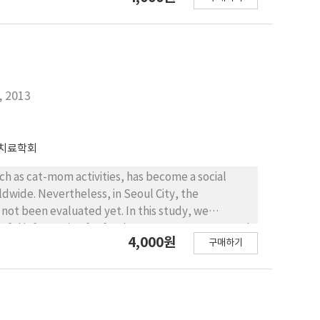
 ha (50% KDE)로 나타났다. 성별에 따른 행동권과 핵심서식지의
간 거주지역을 핵심서식지로 이용하였다. 또한 마라도에 번
에 5마리, 섬개개비(Locustella pleskei)의 번식지에
 행동권에 대한 정보를 최초로 파악하였으며, 특히 고양이
새와 멸종위기 조류의 서식지인 마라도에서 발생할 수 있는
개체군의 변동에 대한 모니터링에 관한 연구와 함께, 필요
y, 2013
치료학회
ch as cat-mom activities, has become a social
dwide. Nevertheless, in Seoul City, the
uated yet. In this study, we
 useful information for feral cat management. Seoul
4,000원
구매하기
ach group, 3 areas were selected for a total of 9
as) that could be clearly separated by mountains,
em (GIS) were finally selected and they were
artment area and 55.79% non-apartment area).
over 3 days. The results of the survey showed that