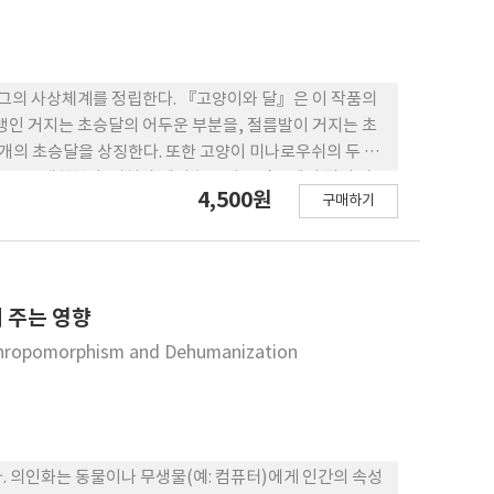
 그의 사상체계를 정립한다. 『고양이와 달』은 이 작품의
맹인 거지는 초승달의 어두운 부분을, 절름발이 거지는 초
 개의 초승달을 상징한다. 또한 고양이 미나로우쉬의 두 눈
요소를 재현한다. 이처럼 예이츠는 이 극작품에서 달의 상
4,500원
구매하기
과 조화에 영향을 미치고 있는 점성술을 노래하고 있다.
 주는 영향
Anthropomorphism and Dehumanization
. 의인화는 동물이나 무생물(예: 컴퓨터)에게 인간의 속성