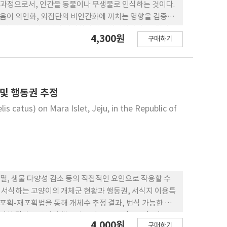
되는 과정으로서, 인간을 동물이나 무생물로 인식하는 것이다.
로움이 의인화, 외집단의 비인간화에 끼치는 영향을 검증하
하고자 외로움 질문지와 의인화과제를 실시하였다. 그 결과
4,300원
구매하기
 뚜렷하게 나타났다. 연구 2에서는 실험상황에서 작문과
인화, 비인간화의 경향 및 이웃에 대한 신뢰감에서 차이가
비인간화 및 이웃에 대한 부정적 정서가 유의하게 더 높게
사회적 연결욕구와 관계가 있으며, 외로움은 다른 인간에
 및 행동권 추정
 catus) on Mara Islet, Jeju, in the Republic of
 절멸, 생물 다양성 감소 등의 직접적인 요인으로 작용할 수
 유입되어 서식하는 고양이의 개체군 현황과 행동권, 서식지 이용특
과 포획-재포획법을 통해 개체수 추정 결과, 번식 가능한 성
 결과 고양이의 행동권 크기는 12.05±6.99 ha (95%
4,000원
구매하기