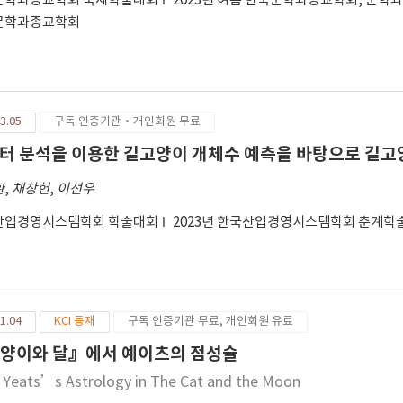
문학과종교학회 국제학술대회
2023년 여름 한국문학과종교학회, 문학
문학과종교학회
3.05
구독 인증기관·개인회원 무료
터 분석을 이용한 길고양이 개체수 예측을 바탕으로 길고
환
,
채창헌
,
이선우
산업경영시스템학회 학술대회
2023년 한국산업경영시스템학회 춘계
1.04
KCI 등재
구독 인증기관 무료, 개인회원 유료
양이와 달』에서 예이츠의 점성술
. Yeats’s Astrology in The Cat and the Moon