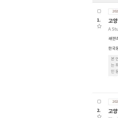
202
1.
고양
A St
배현
한국
본 
는 
인 
성 
료 
를 
이 
202
2.
고양