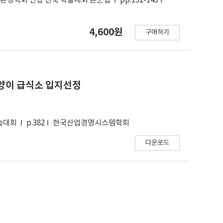
과환경학회 연합 전국 학술대회 논문집
pp.132-145
4,600원
구매하기
양이 급식소 입지선정
학술대회
p.382
한국산업경영시스템학회
다운로드