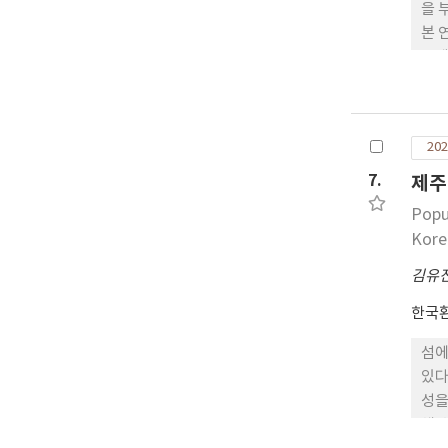
을 
본 
는데
참가
제를
나타
202
나타
대한
7.
제주
Popu
Kore
김유
한국
섬에
있다
성을
체 