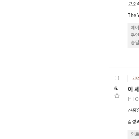
고준
The 
예이
주인
승달
동자
들이
202
6.
이 
If I
신홍
감성
외로