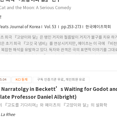
opulation of feral cats in Seoul City ranged between 209,772 and 272,816. Results of this stud
Cat and the Moon: A Serious Comedy
elop a policy to control and manage the population of feral cat
호
Yeats Journal of Korea
Vol. 53
pp.253-273
한국예이츠학회
츠 희극 『고양이와 달』은 맹인 거지와 절름발이 거지가 불구를 치유 하기
극은 초기 희극 『고깃 국 냄비』를 연상시키지만, 예이츠는 이 극에 『비
 복잡한 해석을 유발하고 있다. 독자와 관객은 극의 표면적 이야기를 그대
추구하게 된다. 이 글에서는 『고양이와 달』을 이해하는 한 가지 방법으로
극화시켰는지를 밝히고, 다음으로 극의 해석에 있어 외적 자료의 필요성을
5.04
KCI 등재
구독 인증기관 무료, 개인회원 유료
 Narratolgy in Beckett’s Waiting for Godot an
 late Professor Daniel Albright)
의 『고도를 기다리며』와 예이츠의 『고양이와 달』의 설화학
 La Rhee