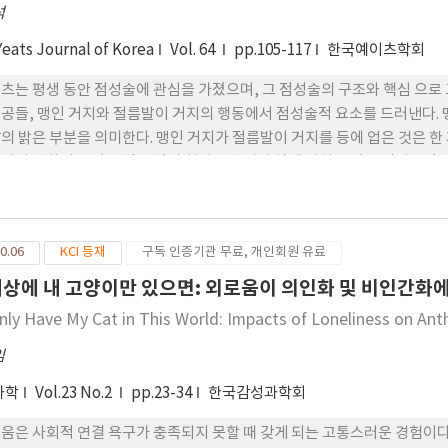
석
Yeats Journal of Korea
Vol. 64
pp.105-117
한국예이츠학회
츠는 평생 동안 점성술에 관심을 가졌으며, 그 점성술의 구조와 핵심 으로
공들, 맹인 거지와 절름발이 거지의 행동에서 점성술적 요소를 드러낸다. 
의 밝은 부분을 의미한다. 맹인 거지가 절름발이 거지를 등에 업은 것은 한
에서 변화되고 있는 달은 달의 힘이 고양이의 삶에 미치고 있는 점성술적 
 인간의 운명과 성격뿐만 아니라 자아와 반자아, 육체와 영혼 사이의 갈등
0.06
KCI 등재
구독 인증기관 무료, 개인회원 유료
세상에 내 고양이만 있으면: 외로움이 의인화 및 비인간화에
 Only Have My Cat in This World: Impacts of Loneliness on 
임
과학
Vol.23 No.2
pp.23-34
한국감성과학회
움은 사회적 연결 욕구가 충족되지 못할 때 갖게 되는 고통스러운 경험이다