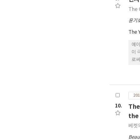
the p
The 
dev
윤기
The 
예이
이 
로써
를 
을 
201
10.
The
the
베켓
Beau