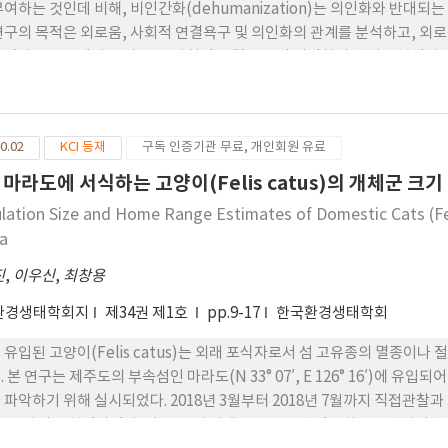
부여하는 것인데 비해, 비인간화(dehumanization)는 의인화와 반대
연구의 목적은 외로움, 사회적 연결욕구 및 의인화의 관계를 분석하고, 외
 있다. 연구 1에서는 외로움, 사회적 연결욕구 및 의인화의 관계를 분석
자가 외로움을 강하게 느낄수록 컴퓨터와 동물에 대한 의인화의 경향이 더
 통해 연구참가자들에게 외로움의 정서를 유도한 후, 통제조건에 비해 의
나는지를 비교하였다. 그 결과, 외로움의 조건에서 통제조건보다 의인화, 
0.02
KCI 등재
구독 인증기관 무료, 개인회원 유료
났다. 이 결과는 동물과 무생물에 대한 의인화는 외로움을 해결하기 위한 
 비인간화 및 이웃에 대한 비호감에 영향을 끼칠 가능성을 시사한다.
 마라도에 서식하는 고양이(Felis catus)의 개체군 크기
lation Size and Home Range Estimates of Domestic Cats (Felis
a
진
,
이우신
,
최창용
환경생태학회지
제34권 제1호
pp.9-17
한국환경생태학회
 유입된 고양이(Felis catus)는 외래 포식자로서 섬 고유종의 멸종이나
. 본 연구는 제주도의 부속섬인 마라도(N 33° 07′, E 126° 16′)에
 파악하기 위해 실시되었다. 2018년 3월부터 2018년 7월까지 직접관찰
총 20마리를 확인하였다. 이 중 10마리에 GPS 무선추적장치를 부착하여 추적한