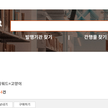
발행기관 찾기
간행물 찾기
키워드=고양이
건
44
보내기
구매하기