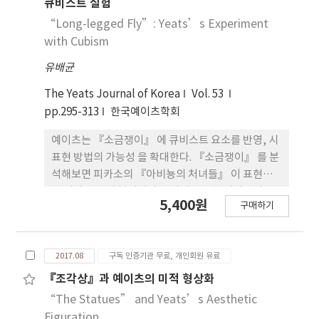
알아볼 것이다.
큐비스트 실험
“Long-legged Fly”: Yeats’s Experiment
with Cubism
유배균
The Yeats Journal of Korea
Vol. 53
pp.295-313
한국예이츠학회
예이츠는 『소금쟁이』 에 큐비스트 요소를 반영, 시
표현 방법의 가능성 을 확대한다. 『소금쟁이』 를 분
석해보면 피카소의 『아비뇽의 처녀들』 이 표현하
는 성과 죽음의 분위기가 느껴지고 또한 피카소가 모
5,400원
구매하기
델을 이등분 삼등분으로 분해시킨 후 재 구성하여 그
린 『거울 앞의 소녀』 의 모습도 떠오른다. 전자가 모
더니즘을 사로잡은 주 제 중의 하나라면 후자는 모던
2017.08
구독 인증기관 무료, 개인회원 유료
화를 겪으면서 발생한 단편화 현상과 연관이 있다.
『소금쟁이』 는 지난날의 자신의 모습을 분해하여
『조각상』과 예이츠의 미적 형상화
삼등분하여 재구성하여 표현하고 있는데 이는 지난
“The Statues” and Yeats’s Aesthetic
날 민족주의자로서, 시인으로서, 또 정치가로서의 삶
Figuration