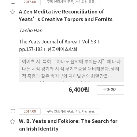
2017.08
구독 인증기관 무료, 개인회원 유료
의 자율성 (자기충족성)에 이르는 것이다. 이는 바로
엘리엇이 몰개성이론으로 도달하고자 한 바로 그 지
A Zen Meditative Reconciliation of
점이며 예이츠 또한 평생 노력하였 던 목표로서, 엘리
Yeats’s Creative Torpors and Fornits
엇이 궁극적으로 모던한, 몰개성화의 방식으로 제시
Taeho Han
한 ‘신화적 방식’ 이 왜 다른 어떤 모던 시인도 아니
고 바로 예이츠로부터 비롯되었는지 잘 설명해준다.
The Yeats Journal of Korea
Vol. 53
pp.157-182
한국예이츠학회
예이츠 시, 특히 “아마도 음악에 부치는 시”에 나타
나는 시적 광기와 시 적 무기력증을 대비해본다. 생리
적 죽음과 같은 휴지부와 자아발견의 희열감을
torpor 와 fornit 개념으로 정리한다
6,400원
구매하기
2017.08
구독 인증기관 무료, 개인회원 유료
W. B. Yeats and Folklore: The Search for
an Irish Identity