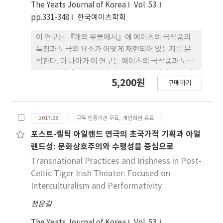
The Yeats Journal of Korea
Vol. 53
pp.331-348
한국예이츠학회
이 연구는 『매의 우물에서‏‎』에 예이츠의 극작품의
특징과 노극의 요소가 어떻게 재현되어 있는지를 분
석한다. 더 나아가 이 연구는 예이츠의 극작품과 노극
과 의 차이점을 분별하면서 지혜의 추구에 대한 그의
5,200원
구매하기
열망을 규명한다. 그는 노극을 접한 이후에 초기 극작
품들과 아주 다른 새로운 극작품을 창작한다. 그의 극
작품은 노극의 기본원리를 이용하였으나 아일랜드의
2017.08
구독 인증기관 무료, 개인회원 유료
전설적인 영웅들을 작품에 등장시켜서 아일랜드 문학
의 세계화를 창조한다. 더욱이 그는 쿠헐런과 같은 아
포스트-켈틱 아일랜드 연극의 초국가적 기획과 아일
일랜드 영웅들을 『매의 우물 에서』에 등장시켜서
랜드성: 문화상호주의와 수행성을 중심으로
소포클레스와 셰익스피어의 전통을 이어받는 세계적
Transnational Practices and Irishness in Post-
인 극작가로 탄생한다. 요컨대 그는 그의 극작품을 통
Celtic Tiger Irish Theater: Focused on
해서 현대를 살아가는 우리들에게 문화의 중 요성을
Interculturalism and Performativity
끊임없이 자각하여, 삶의 지혜로 활용하도록 하고 있
정윤길
다
The Yeats Journal of Korea
Vol. 53