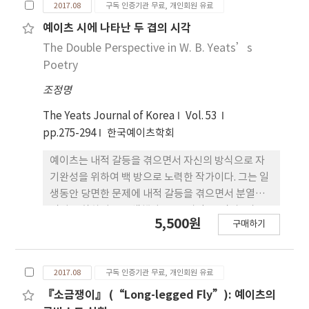
2017.08
구독 인증기관 무료, 개인회원 유료
웃고 즐기는 대신에 극의 상징적 의미를 추구하게 된
다. 이 글에서는 『고양이와 달』을 이해하는 한 가지
예이츠 시에 나타난 두 겹의 시각
방법으로서 먼저 작품 자체를 분석하여 작가가 어떻
The Double Perspective in W. B. Yeats’s
게 자신의 철학을 극화시켰는지를 밝히고, 다음으로
Poetry
극의 해석에 있어 외적 자료의 필요성을 검토하려고
조정명
한다
The Yeats Journal of Korea
Vol. 53
pp.275-294
한국예이츠학회
예이츠는 내적 갈등을 겪으면서 자신의 방식으로 자
기완성을 위하여 백 방으로 노력한 작가이다. 그는 일
생동안 당면한 문제에 내적 갈등을 겪으면서 분열하
면서 통합하려고 모색했다. 그는 시인, 극작가, 민족
5,500원
구매하기
주의자, 신비주의자, 정치인 등 다 면적인 인물이다.
그가 취한 분열된 경계적이고 양가적인 입장을 이해
하는 것은 그의 작품을 더 잘 이해하는데 도움이 될 것
2017.08
구독 인증기관 무료, 개인회원 유료
이다. 본 논문은 그의 시에서 ‘but’과 ’half‘가
맥락에서 ‘두 겹의 시각’으로 어떻게 나타나는지
『소금쟁이』 (“Long-legged Fly”): 예이츠의