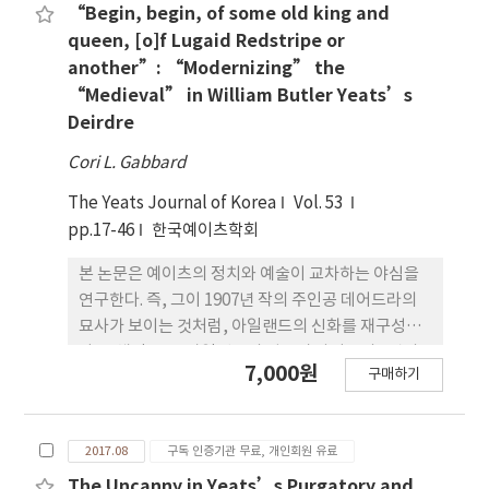
“Begin, begin, of some old king and
queen, [o]f Lugaid Redstripe or
another”: “Modernizing” the
“Medieval” in William Butler Yeats’s
Deirdre
Cori L. Gabbard
The Yeats Journal of Korea
Vol. 53
pp.17-46
한국예이츠학회
본 논문은 예이츠의 정치와 예술이 교차하는 야심을
연구한다. 즉, 그이 1907년 작의 주인공 데어드라의
묘사가 보이는 것처럼, 아일랜드의 신화를 재구성한
다. 구체적으로, 아일랜드의 얼스터 사이클의 3명의
7,000원
구매하기
인물들에 비추어 예이츠의 주인공 을 연구한다. 『우
슬리우의 아들들의 망명』에 등장하는 같은 이름의
데르드루이; 『데르 포르가일의 변사』의 주인공 데
2017.08
구독 인증기관 무료, 개인회원 유료
르포르가일; 『다 데르가의 여인숙의 파괴』와 『에
타인의 구애』에 나오는 에타인. 『데어드라』에서
The Uncanny in Yeats’s Purgatory and