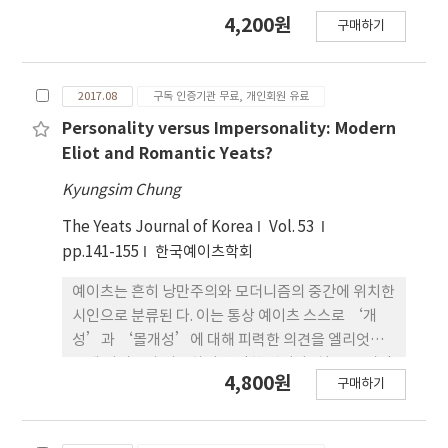
사란 과거와 현재의 대화”라는 카아(E. H. Carr)의
4,200원
구매하기
역사개념을 수용함으로써 현재 와 과거를 병치시킨
다. 예이츠의 설화와 극시는 켈트 신화 중에서도 주로
낭만적 영웅 어쉰(Oisin)이 등장한 핀 족의 이야기
2017.08
구독 인증기관 무료, 개인회원 유료
(Finn Cycle)와 얼스터 전쟁 영웅 쿠훌린
(Cuchulain)을 다룬 얼스터판(Ulster Cycle)을 그
Personality versus Impersonality: Modern
의 시적 소재로 채택했다. 한편 이들 시는 켈트 영웅정
Eliot and Romantic Yeats?
신으로 민족주의를 고취시키고 나아가 낭만적 아일랜
Kyungsim Chung
드를 만드는데 공헌 한 것으로 평가된다. 그런데 이 논
문에서는 예이츠의 극시와 설화는 켈트 민족주 의와
The Yeats Journal of Korea
Vol. 53
낭만적 아일랜드 만들기라는 그 같은 공적인 대의뿐
pp.141-155
한국예이츠학회
아니라 연인 모드 곤(Maud Gonne)에 대한 사랑과
예이츠는 흔히 낭만주의와 모더니즘의 중간에 위치한
염원이라는 예이츠의 개인적 의도를 함께 반영하고
시인으로 분류된 다. 이는 통상 예이츠 스스로 ‘개
있음을 증 명해보겠다.
성’과 ‘몰개성’에 대해 피력한 의견을 엘리엇의
몰개 성시론과 비교하여 판단한 것이나, 실은 두 시인
4,800원
구매하기
모두 개성과 몰개성에 대하여 모순적 인 태도를 보여
왔다. 문제는 서로 대척점에서 비교되는 이 두 용어/
개념이 아니라 이 러한 이분법적 단절을 넘어서 예술