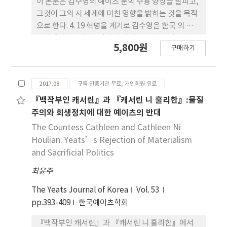
이 논문은 김수영의 예이츠 문학 수용 양상을 살피고,
그것이 그의 시 세계에 미친 영향을 밝히는 것을 목적
으로 한다. 4. 19 혁명을 계기로 김수영은 한국 의 시대
현실에 대한 냉철한 인식 아래 새로운 시 쓰기 방법론
5,800원
구매하기
에 고심(苦心)하는데, 이러한 시적(詩的) 모색은 이
시기 그가 주시했던 예이츠 문학의 특징과 긴밀하게
연 동된다. 김수영은 시대 현실에 대한 예이츠의 인식
2017.08
구독 인증기관 무료, 개인회원 유료
과 이를 기저로 한 창작 방법론을 매개로 한국 시단의
문제점을 인식하면서, 한국시가 나가야 할 ‘현대
『백작부인 캐서린』과 『캐서린 니 훌리한』:물질
성’의 방향을 타 진하였다. 『巨大한 뿌리‏‎』 에서 김
주의와 희생정치에 대한 예이츠의 반대
수영은 아일랜드 전통에 지대한 관심을 보였던 예이
The Countess Cathleen and Cathleen Ni
츠 의 시적 특징을 창조적으로 수용하여 전통에 대한
Houlian: Yeats’s Rejection of Materialism
새로운 인식을 마련하였다.
and Sacrificial Politics
최윤주
The Yeats Journal of Korea
Vol. 53
pp.393-409
한국예이츠학회
『백작부인 캐서린‏‎』과 『캐서린 니 훌리한』‏‎에서