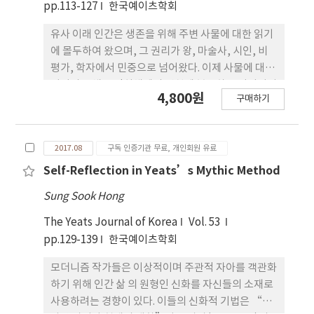
pp.113-127
한국예이츠학회
유사 이래 인간은 생존을 위해 주변 사물에 대한 읽기
에 몰두하여 왔으며, 그 권리가 왕, 마술사, 시인, 비
평가, 학자에서 민중으로 넘어왔다. 이제 사물에 대 한
읽기의 주체는 정치체제의 변천에 불구하고 어디까지
4,800원
구매하기
나 독자임에 틀림없다. 그러므 로 본고에서는 학자, 비
평가의 일방적인 읽기를 탈피하여 4차 산업시대를 맞
이하여 다양한 매체를 통한 예이츠 시작품 읽기를 시
2017.08
구독 인증기관 무료, 개인회원 유료
도한다. 전자매체이든 문자매체이든 양자 모두 매체
임에는 불변이고, 마찬가지로 아무리 세상이 바뀌더
Self-Reflection in Yeats’s Mythic Method
라도 사물에 대한 읽기는 세상의 종말이 올 때까지 끊
Sung Sook Hong
임없이 지속될 것이다.
The Yeats Journal of Korea
Vol. 53
pp.129-139
한국예이츠학회
모더니즘 작가들은 이상적이며 주관적 자아를 객관화
하기 위해 인간 삶 의 원형인 신화를 자신들의 소재로
사용하려는 경향이 있다. 이들의 신화적 기법은 “역