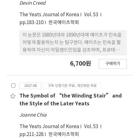
Devin Creed
The Yeats Journal of Korea
Vol. 53
pp.183-210
한국예이츠학회
이 논문은 1880년대와 1890년대에 예이츠가 민속을
어떻게 활용하는지 는 탐구한다. 예이츠는 민속을 활
용하여 자신이 아일랜드인임을 강조하며, 프로테스
턴 트교인이면서 중산층 도시민으로서, 아일랜드독
6,700원
구매하기
립운동에 참여하고자 한다. 아일랜드 농부들의 민속
은 보편적 원시종교의 계승이며, 민속과 신비주의는
동일한 곳에서 파생 하다는 것을 보여줌으로써 자신
2017.08
구독 인증기관 무료, 개인회원 유료
의 아일랜드 정체성을 강조하려는 것이다. 그는 농부
들 과 자신이 같은 신비주의적이고 전통적인 신바주
The Symbol of “the Winding Stair” and
의를 공유한다고 강조함으로써 자신 과 농민층과의
the Style of the Later Yeats
연결 짓고 자신의 아일랜드정체성을 갖고자 한다. 문
Joanne Chia
화에 활력을 불어 넣는 예술가로 자처하는 그는, 원시
종교의 영항을 보여주는 것 같은 특징을 강조하여 자
The Yeats Journal of Korea
Vol. 53
신과 농산층 사이의 고리를 만듦으로써, 힘을 얻고자
pp.211-228
한국예이츠학회