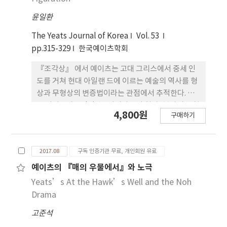
의 편린들이다. 또한 젊 은 예이츠부터 노년의 예이츠
윤일환
까지 시인의 상상력을 사로잡은 성에 대한 탐닉과 죽
음 에 대한 고뇌가 배어 있다. 이러한 그의 기억들이
The Yeats Journal of Korea
Vol. 53
이 시안에서 선, 면, 원, 그리고 도 형을 닮은 큐비스트
pp.315-329
한국예이츠학회
의 언어로 꿈틀대고 있는 것이다.
『조각상』 에서 예이츠는 고대 그리스에서 중세 인
도를 거쳐 현대 아일랜 드에 이르는 예술의 역사를 형
상과 무형상의 변증법이라는 관점에서 추적한다. 그
는 피타고라스적인 수, 피디아스의 형상, 불상의 무형
4,800원
구매하기
상의 형상 그리고 아일랜드의 형상 을 통해 예술의 역
사적 변천을 제시한다. 『조각상』 은 형상과 무형상
간의 경쟁의 역사 뿐만 아니라 예술에서 형상의 의미
2017.08
구독 인증기관 무료, 개인회원 유료
에 대한 예이츠의 사색을 잘 보여준다. 그리스의 조 각
상에 걸 맞는 아일랜드의 영웅적 행위를 형상화함으
예이츠의 『매의 우물에서‏‎』와 노극
로써 그는 아일랜드인의 꿈을 밝게 비추기를 고대한
Yeats’s At the Hawk’s Well and the Noh
다.
Drama
고준석