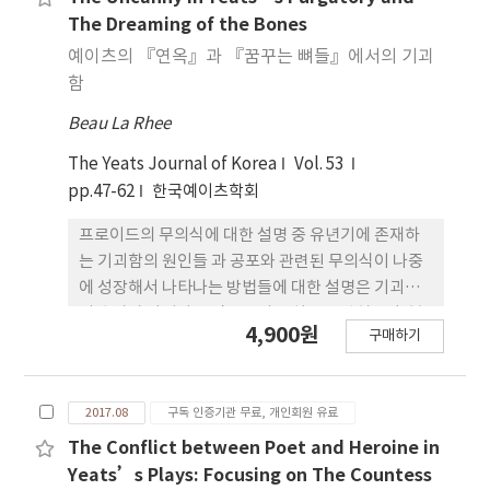
데르포르가일(이 작품에서는 갈매기로 지칭되 는데)
The Dreaming of the Bones
과 에타인에 대한 언급은 『우슬리우의 아들들의 망
예이츠의 『연옥』과 『꿈꾸는 뼈들』에서의 기괴
명』을 얼마만큼이나 활용하는 지를 보여준다. 원래
함
의 이야기의 배경과 데르드루이와 비슷하게 만드는
Beau La Rhee
데, 극의 주인 공과 사회의 규범과 판에 박은 듯한 여
성의 특성, 그리고 특히 폭력에 대한 자신의 관계를 누
The Yeats Journal of Korea
Vol. 53
그러뜨리는데, 이런 분석은 당시의 맥락에서 문학적
pp.47-62
한국예이츠학회
평가를 거쳐서 예이츠의 모더니스트의 지위를 평가함
으로써 예이츠의 지위를 복잡하게 만든다
프로이드의 무의식에 대한 설명 중 유년기에 존재하
는 기괴함의 원인들 과 공포와 관련된 무의식이 나중
에 성장해서 나타나는 방법들에 대한 설명은 기괴함
의 효과가 나타나는 작품들의 장치들을 밝혀준다. 본
4,900원
구매하기
논문은 예이츠의 『연옥』과 『꿈꾸는 뼈들』을 프
로이드의 기괴함에 대한 이론을 적용하여 프로이드적
관점에서 해석한다.
2017.08
구독 인증기관 무료, 개인회원 유료
The Conflict between Poet and Heroine in
Yeats’s Plays: Focusing on The Countess