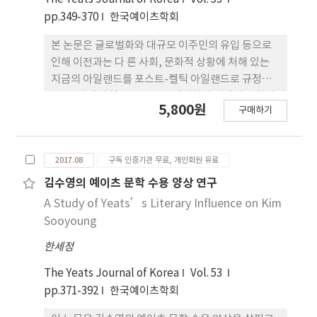
pp.349-370
한국예이츠학회
본 논문은 글로벌화와 대규모 이주민의 유입 등으로
인해 이전과는 다 른 사회, 문화적 상황에 처해 있는
지금의 아일랜드를 포스트-켈틱 아일랜드로 규정하
고, 동시대 아일랜드 연극을 이해하기 위해서 문화상
5,800원
구매하기
호주의적 접근방식이 필요함을 확 인해보려는 시도의
글이다. 문화상호주의적 연극에 대한 개념적 이해, 아
일랜드에 새 롭게 유입된 이주민 공동체 극단의 공연
2017.08
구독 인증기관 무료, 개인회원 유료
에 대한 분석 그리고 다큐멘터리 드라마투르 기와 같
은 극작법의 변화 양상 등의 주제를 중심으로 포스트-
김수영의 예이츠 문학 수용 양상 연구
켈틱 시대 아일랜드의 새로운 정체성 모색의 다양한
A Study of Yeats’s Literary Influence on Kim
갈래들을 점검해 보고 있다
Sooyoung
한세정
The Yeats Journal of Korea
Vol. 53
pp.371-392
한국예이츠학회