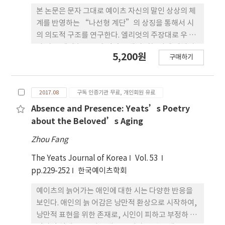
한다.
본 논문은 문자 그대로 예이츠 자신의 말인 상상의 체
계를 반영하는 “나선형 계단”의 상징을 통해서 시
의 의도적 구조를 연구한다. 엘리엇의 주장대로 우 리
가 아는 예이츠는 그가 젊었을 때의 가능성에 의해서
5,200원
구매하기
정의되었던 것처럼 정의되어 야한다. 이런 접근은 예
이츠의 만개한 능력을 보여주는 것으로 초기의 서정
적 성공만 으로는 한계를 보일 수 있다. 이 방법은 그
2017.08
구독 인증기관 무료, 개인회원 유료
의 작품의 중심적 발전의 관점에서 그의 초기의 서정
적 작품을 능가하는 중요성을 후기시가 얻도록 낭만
Absence and Presence: Yeats’s Poetry
적 영감을 지칭하는 시적 과정의 진전을 강조하기 위
about the Beloved’s Aging
해서 필요한 관점이다
Zhou Fang
The Yeats Journal of Korea
Vol. 53
pp.229-252
한국예이츠학회
예이츠의 늙어가는 애인에 대한 시는 다양한 반응을
보인다. 애인의 늙 어감은 낭만적 환상으로 시작하여,
낭만적 표현을 위한 존재로, 시인이 피하고 부정하 는