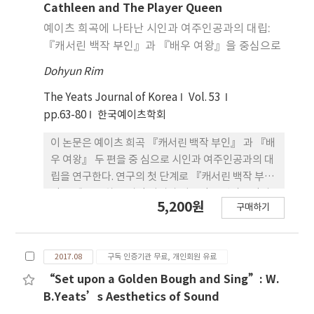
Cathleen and The Player Queen
예이츠 희곡에 나타난 시인과 여주인공과의 대립:
『캐서린 백작 부인』과 『배우 여왕』을 중심으로
Dohyun Rim
The Yeats Journal of Korea
Vol. 53
pp.63-80
한국예이츠학회
이 논문은 예이츠 희곡 『캐서린 백작 부인』 과 『배
우 여왕』 두 편을 중 심으로 시인과 여주인공과의 대
립을 연구한다. 연구의 첫 단계로 『캐서린 백작 부
인』 에 등장하는 시인 어릴과 여주인공 백작부인의
5,200원
구매하기
대립을 분석하고 이를 통해서 이 조합 이 다른 예이츠
의 대립 유형과 비교하여 갖게 되는 차이점과 그 원인
을 밝혀본다. 그 다음 단계로는 희곡 『배우 여왕』의
2017.08
구독 인증기관 무료, 개인회원 유료
시인과 여주인공의 대립을 비교 분석하여 시인과 여
주인공의 조합만이 가지고 있는 특징들을 밝혀낸다.
“Set upon a Golden Bough and Sing”: W.
결론으로써 여주인공과의 대립에서 보여 준 시인의
B.Yeats’s Aesthetics of Sound
모습이 통상적인 예이츠가 그리는 시인의 모습과 다