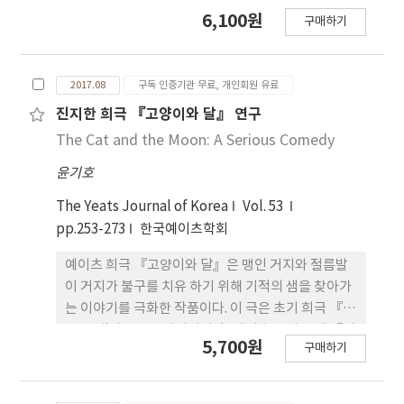
감상적 실재로, 언어로 채울 준비가 안된 부재로, 그
6,100원
구매하기
리고 마침내 살피고, 명상하고, 창조하는 기회가 된
다. 늙음은 이제 시의 영감을 위한 생과 사의 문제가
아니라, 시인 이 인정하고, 사색하고, 마침내 변화시
2017.08
구독 인증기관 무료, 개인회원 유료
키는 엄연한 사실이 된다. 연인에 대한 보다 나 은 앎
과 보다 나은 관계와 자신에 대한 이해뿐 아니라 철학
진지한 희극 『고양이와 달』 연구
적 사색, 사회적 비판, 시적 상상력을 위한 음식이 된
The Cat and the Moon: A Serious Comedy
다. 애인의 나이듦으로 초래되는 부재는 강한 존재가
윤기호
된다. 이 를 통해서 사랑에 의존하는 꿈꾸는 시인에서
자신과 자신의 예술의 주인이 된다.
The Yeats Journal of Korea
Vol. 53
pp.253-273
한국예이츠학회
예이츠 희극 『고양이와 달』은 맹인 거지와 절름발
이 거지가 불구를 치유 하기 위해 기적의 샘을 찾아가
는 이야기를 극화한 작품이다. 이 극은 초기 희극 『고
깃 국 냄비』를 연상시키지만, 예이츠는 이 극에 『비
5,700원
구매하기
전』에 제시한 자신의 철학을 담은 사실을 주석에서
밝힘으로써 복잡한 해석을 유발하고 있다. 독자와 관
객은 극의 표면적 이야기를 그대로 받아들여 단순히