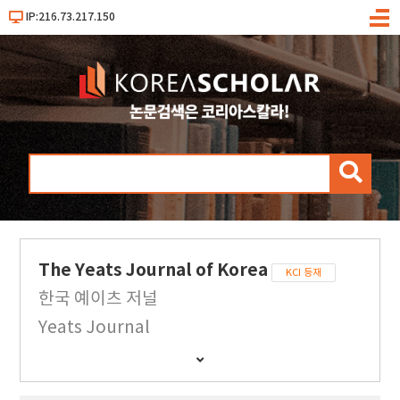
IP:216.73.217.150
메
뉴
검
색
The Yeats Journal of Korea
KCI 등재
한국 예이츠 저널
Yeats Journal
간
행
물