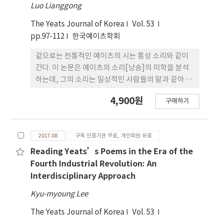
Luo Lianggong
르게 보일 수 있지만 그럼에도 그것이 객관성보다 주
관성을 우위에 두는 예이츠의 생각을 벗어 나는 것이
The Yeats Journal of Korea
Vol. 53
아니라는 것을 주장한다.
pp.97-112
한국예이츠학회
겉으로는 전통적인 예이츠의 시는 통상 소리와 같이
간다. 이 논문은 예이츠의 소리[낭송]의 미학을 분석
하는데, 그의 소리는 일상적인 사람들의 말과 같아 서
전통적인 시의 기법에 저항한다. 본 논문은 소리는 의
4,900원
구매하기
미에 대한 반응이기에 시의 소리와 시적 의미의 관계
를 탐구한다. 이 글은 또한 예이츠의 아일랜드성을 시
로 표현 하고 조국을 찬양하는 그의 문화의 시학에 부
2017.08
구독 인증기관 무료, 개인회원 유료
합하는 시에서의 소리의 사용을 관찰한 다. 왈트 휘트
먼, 에밀리 디킨즈, 로버트 프로스트가 했던 것처럼
Reading Yeats’s Poems in the Era of the
예이츠의 기법은 모 더니즘에 대한 그의 접근이었다
Fourth Industrial Revolution: An
고 할 수 있다.
Interdisciplinary Approach
Kyu-myoung Lee
The Yeats Journal of Korea
Vol. 53