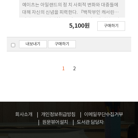
예이츠는 아일랜드의 정 치 사회적 변화와 대중들에
대해 자신의 신념을 피력한다. 『백작부인 캐서린』‎
에서 그 는 당시 아일랜드에 유입된 영국식 자본주의
5,100원
구매하기
와 사회 경제적 지위가 상승한 중산 계층 의 물질주의
사상이 농부들을 부패시킨 원인이라고 본다. 문화를
회복하기 위해서 그 는 농부들이 귀족에 대한 전통적
내보내기
구매하기
인 숭배를 회복하고 중산층의 세력을 억제해야 한다
고 주장한다. 『캐서린 니 훌리한』‏‎에서는 예이츠는
민족주의를 위해 개인의 삶을 전적 으로 바치는 충성
1
2
심과 희생정신을 기리는 반면 민족을 위한 개인의 희
생이라는 대의 명분이 지닌 위험성을 간과하지 않는
다.
회사소개
개인정보취급방침
이메일무단수집거부
원문뷰어설치
도서관 담당자