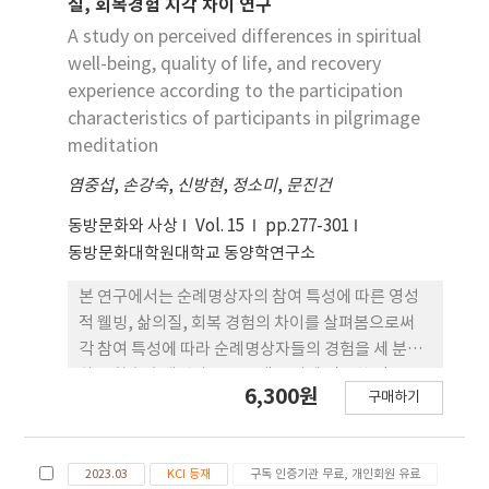
교의 순례 전통을 간략하게 소개하고, 오늘날의 선교
질, 회복경험 지각 차이 연구
에 있어서 그 준거틀로 써 켈트 기독교의 ‘순
A study on perceived differences in spiritual
례’(Peregrinatio) 개념을 탐구한다. 켈트 기독교
well-being, quality of life, and recovery
의 순례는 뚜렷한 목적지 없이 하나님의 사랑에 이끌
experience according to the participation
리어 성령이 이끄시 는 곳으로 자원하여 떠나는 것으
characteristics of participants in pilgrimage
로, 오늘날의 ‘기획순례’나 ‘관광순례’와 는 다
meditation
른 통찰을 제공하기 때문이다. 켈트 기독교의 순례 개
념으로 2024년 3월 실시한 ‘일본 나가사키 선교 순
염중섭
,
손강숙
,
신방현
,
정소미
,
문진건
례’ 사례를 재조명하여, 오늘날의 선교를 낯섦을 향
동방문화와 사상
Vol. 15
pp.277-301
해 떠남, 창조세계의 증거, 동행으로 제안하 고자 한
동방문화대학원대학교 동양학연구소
다.
본 연구에서는 순례명상자의 참여 특성에 따른 영성
적 웰빙, 삶의질, 회복 경험의 차이를 살펴봄으로써
각 참여 특성에 따라 순례명상자들의 경험을 세 분화
하고 향후 순례명상 프로그램 구성에 필요한 정보를
6,300원
구매하기
제공하는 것을 목적 으로 한다. 본 연구의 연구대상은
인도 순례명상에 참여한 순례명상자 85명으로 영성
적 웰빙, 삶의질, 회복경험 척도로 구성된 설문지를
2023.03
KCI 등재
구독 인증기관 무료, 개인회원 유료
활용하여 서면조사를 실 시하였다. 수집한 데이터는