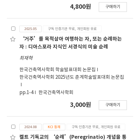
탐색, 각성, 자기실현과 같은 반복적 모티프를 형성한
4,800원
구매하기
다. 그의 반(半)자전적 소설 􋺷순례자􋺸는 산티아고 순
례길을 따라가는 여정을 서술하며, 의미, 지혜, 자기
인식으로 나아가는 심오한 움직임을 상징한다. 이 작
2025.05
구독 인증기관 무료, 개인회원 유료
품은 단순한 육체적·감정적 시련의 묘사를 넘어, 규
율, 신념, 그리고 람(RAM) 전통의 신비적 가르침에
‘거주’를 목적삼아 여행하는 자, 또는 순례하는
기반한 보다 깊은 심리 적·영적 탐구를 보여준다. 본
자 : 디아스포라 지식인 서경식의 미술 순례
논문은 􋺷순례자􋺸를 칼 융의 개성화 이론을 통해 분석
최재혁
한 다. 이 이론은 개인의 성장을 의식과 무의식의 통합
을 통해 전체성에 도달하는 평생의 과정으로 이해한
한국건축역사학회 학술발표대회 논문집
다. 자아, 그림자, 원형적 상징, 영적 각성과 같은 융의
한국건축역사학회 2025년도 춘계학술발표대회 논문집
개념들을 활용 하여, 코엘류가 겪는 만남, 시련, 자기
의심의 순간들을 개성화 과정의 단계로 해석한 다. 이
pp.1-4
한국건축역사학회
순례는 외적 도전이 내적 심리 갈등을 반영하는 원형
3,000원
구매하기
적 여정으로 기능하며, 이 를 통해 자기 인식과 변형이
촉진된다. 주요 상징, 영적 수행, 서사적 사건들을 분
석 함으로써, 본 연구는 코엘류 의 여정에서 심리적 성
2024.08
KCI 등재
구독 인증기관 무료, 개인회원 유료
숙과 영적 깨달음이 어떻게 상호작 용하는지를 조명
한다. 궁극적으로 작가로서의 정체성을 수용하는 순
켈트 기독교의 ‘순례’(Peregrinatio) 개념을 통