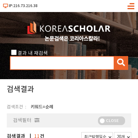
IP:216.73.216.38
메
뉴
결과 내 재검색
검
색
검색결과
검색조건
키워드=순례
검색필터
CLOSE
검색결과
건
11