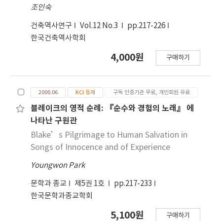
조인숙
모드로 새로운 문체의 시를 시도하고 있다. 결론적으
로 이 두 시집에서 시인은 한편으로는 과거의 정치, 종
건축역사연구
Vol.12 No.3
pp.217-226
교유산을 인식하고 또 다른 한편으로 는 그 중압감을
한국건축역사학회
벗어난 자유로운 정신으로 새로운 형식의 시를 계속
추구하고 있다.
4,000원
구매하기
2000.06
KCI 등재
구독 인증기관 무료, 개인회원 유료
블레이크의 영적 순례: 『순수와 경험의 노래』 에
나타난 구원관
Blake’s Pilgrimage to Human Salvation in
Songs of Innocence and of Experience
Youngwon Park
문학과 종교
제5권 1호
pp.217-233
한국문학과종교학회
5,100원
구매하기