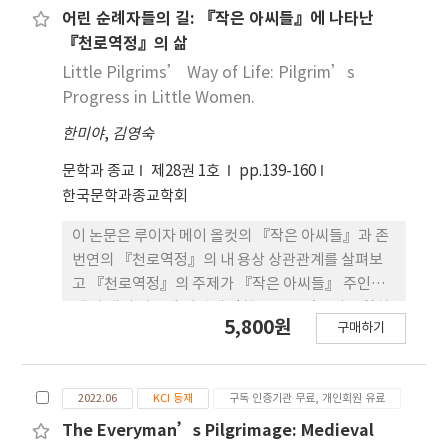
SPSS 18.0을 활용하여 빈도분석, 기술통계, 독립표
어린 순례자들의 길: 『작은 아씨들』에 나타난
본 t-검정의 방법으로 분석하였다. 본 연구의 결과는
『천로역정』의 삶
다음과 같다. 첫째, 순례명상자의 영성적웰빙, 삶의
Little Pilgrims’ Way of Life: Pilgrim’s
질, 회 복경험에 대한 기술통계 분석을 실시한 결과,
Progress in Little Women.
영성적웰빙의 하위요인인 종교적웰빙, 영성적웰빙의
한미야
,
김영숙
척도 전체, 실존적웰빙과 회복경험, 삶의질 순으로 평
균이 높게 나타났다. 둘째, 순례명상자의 연령에 따른
문학과 종교
제28권 1호
pp.139-160
영성적 웰빙, 삶의질, 회복경험의 차이는 유의미하지
한국문학과종교학회
않았다. 셋째, 순례명상자의 참여계기에 따른 영성적
웰빙, 삶의질, 회복경험의 차이는 유의미하지 않았다.
이 논문은 루이자 메이 올컷의 『작은 아씨들』과 존
넷째, 순례명상 자의 참여목적에 따른 영성적 웰빙,
번연의 『천로역정』의 내 용상 상관관계를 살펴보
삶의질, 회복경험의 차이에서는 영성적웰 빙의 하위
고 『천로역정』의 주제가 『작은 아씨들』 주인공
요인인 실존적웰빙, 회복경험, 삶의질의 평균이 참여
네 자 매의 성장에 어떻게 영향을 주고 있는지 고찰하
5,800원
목적에 따라 차 이가 없었으며, 불교신행이 참여목적
구매하기
기 위한 시도이다. 『천로역정』 은 근대 영미 대중에
인 경우가 심리적인 도움이 참여목적인 경우에 비해
게 크나큰 영향을 준 기독교적 삶에 대한 우화로서, 천
영성적웰빙의 하위요인인 종교적웰빙과 척도 전체의
국에 이르기까지 기독교인들이 맞게 되는 어려움에
평균이 유 의미하게 높은 것으로 나타났다. 본 연구는
2022.06
KCI 등재
구독 인증기관 무료, 개인회원 유료
대해 경고하면서 바람직한 순례 자의 길에 대해 보여
순례명상을 경험한 참여자를 대상으로 그들의 심리적
준 작품이다. 『작은 아씨들』첫 부분부터 주인공들
The Everyman’s Pilgrimage: Medieval