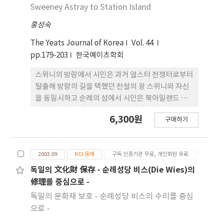
양한 관계 속에서 상실, 고난, 영적 각성을 밀도 있게
Sweeney Astray to Station Island
드러내는 가에 초점을 두고 있다. 이를 바이런이 쓴 다
홍성숙
른 작품들과의 상호연관성 속에서 심도 있게 다룸과
아울러 헤럴드가 사랑, 삶의 활력과 불멸의 세계를 상
The Yeats Journal of Korea
Vol. 44
실과 고난에 대한 인식과 더불어 어떻게 받아들이고
pp.179-203
한국예이츠학회
있는가도 다루어 본다.
스위니의 방랑에서 시인은 과거 얼스터 전쟁터로부터
탈출해 방랑의 길을 택했던 전설의 왕 스위니와 자신
을 동일시하고 순례의 섬에서 시인은 북아일랜드 가
톨릭 공동체를 대변하지 못한 죄 의식을 가톨릭의 순
6,300원
구매하기
례의식에 동참함으로써 치유하고자 한다. 그러나 이
두 작품을 자세히 읽으면 무엇보다 새로운 형식의 시
를 쓰려는 작가의 의도를 발견하게 된다. 스위니의 방
2003.09
KCI 등재
구독 인증기관 무료, 개인회원 유료
랑은 부일레 수이브네(Buile Suibne) 라는 옛 아일
랜드 시를 번역한 번역 시다. 그리고 3부로 구성된 순
독일의 文化財 保存 - 순례성당 비스(Die Wies)의
례의 섬 1부에서는 사물을 소재로 한 글쓰기 자체에
修理를 중심으로 -
대한 시들이 시도되었고 2부에서도 단테 식의 순례 형
독일의 문화재 보호 - 순례성당 비스의 수리를 중심
식을 취하는 참회의 새로운 시를 만들고 있음을 알 수
으로 -
있다. 이어 3부에서도 시인은 자유로운 방랑 시인의