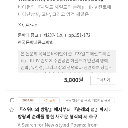
략히 살펴보고, 작품이 그 시대의 종교적 담론 을 어떻
바이런의 『차일드 헤럴드의 순례』 III-IV 칸토에
게 반영하고 드러내는지 분석한다. 특히 이 연구는 죽
나타난상실, 고난, 그리고 영적 깨달음
음과 구원에 관한 주인공의 영적 자기 인식이 삶의 마
Yu, Jie-ae
지막 순례에서 중세 가톨릭 교리와 도덕 규 범의 종교
적 행위 안에서 드러나는 방식의 다양성을 고찰한다.
문학과 종교
제23권 1호
pp.151-172
또한, 종교개혁 전후 중세 영국의 종교적 맥락 안에서
한국문학과종교학회
우화적인 인물들을 통한 서사와 교훈적 전략을 분석
한다.
본 논문의 목적은 바이런이 쓴 『차일드 헤럴드의 순
례』 III-IV 칸토에 주인공인 헤럴드가 인간의 명예,
권력, 유한성, 그리고 삶의 생명력과 관련하여 상실,
고통 그리고 영적인 깨달음에 대해 어떻게 인식하고
5,800원
구매하기
있는가를 다루는데 있다. 바이런이 살던 당대와 현대
비평가들은 이 부분에 대해 간략하게 언급해 오고 있
으며, 특히 이를 바이런적 인물들의 특성으로 치부하
2014.08
KCI 등재
구독 인증기관 무료, 개인회원 유료
는 경향이 있다. 즉, 바이런 시인 자신의 음울하고 고
독한 면모의 일부가 드러난 것으로 폄훼하여 작품 자
『스위니의 방랑』에서부터 『순례의 섬』까지 :
체의 역동성을 간과하고 있다. 이에 본 논문은 헤럴드
방랑과 순례를 통한 새로운 형식의 시 추구
가 칸토 네 개를 통해 어떻게 내면 및 외부세계와의 다
A Search for New-styled Poems: from