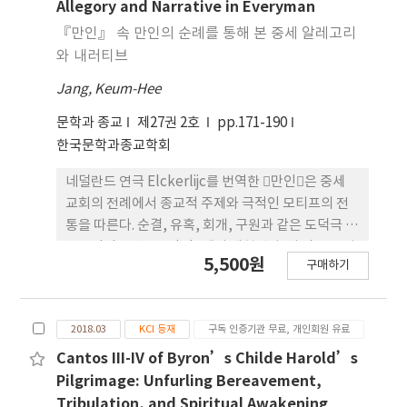
변인에 대 해 경험적으로 확인이고 순례명상의 의미
은 자신 들이 겪고 있는 어려움을 『천로역정』의 주
Allegory and Narrative in Everyman
에 대해서 고찰하였다는데 그 의의 가 있다. 주제어:
인공 크리스천이 이겨냈던 상황에 빗 대고, 각 주인공
『만인』 속 만인의 순례를 통해 본 중세 알레고리
순례명상자, 참여 특성, 영성적 웨빙, 삶의질, 회복경
들이 극복해야 할 어려움을 『천로역정』에서 따오
와 내러티브
험.
는 등 두 작품 은 밀접한 상관성을 보인다. 루이자 메
Jang, Keum-Hee
이 올컷은 작품 속 소녀들이 겪는 고난을 성별 구분 없
이 기독교인이라면 누구나 극복해야 할 어려움으로
문학과 종교
제27권 2호
pp.171-190
상정함으로써 이 작품이 소녀들의 성장기일 뿐만 아
한국문학과종교학회
니라 보편적 기독교인의 성장 이야기로 만들어 시대
를 초원하여 우리에게 여전히 감동을 전해주고 있다.
네덜란드 연극 Elckerlijc를 번역한 􋺷만인􋺸은 중세
교회의 전례에서 종교적 주제와 극적인 모티프의 전
통을 따른다. 순결, 유혹, 회개, 구원과 같은 도덕극 의
종교적인 특징은 􋺷만인􋺸에서 재현된다. 이 작품은 성
5,500원
구매하기
례전을 중심으로 한 가 톨릭의 가르침을 극화하고, 성
경 본문과 교리를 교훈적인 목적으로 사용하여 만 인
의 마지막 여정을 향한 순례를 통해 기독교 세계관을
2018.03
KCI 등재
구독 인증기관 무료, 개인회원 유료
공유한다. 􋺷만인􋺸은 은 혜를 의지하고 은혜의 상태에
서 선행을 함으로써 죽음의 순간에 세상의 죄가 없는
Cantos III-IV of Byron’s Childe Harold’s
한 영혼은 구원받을 수 있다고 가르친다. 본고는 연극
Pilgrimage: Unfurling Bereavement,
적 취지와 관련하여 당대의 종교적 사상의 범주를 간
Tribulation, and Spiritual Awakening