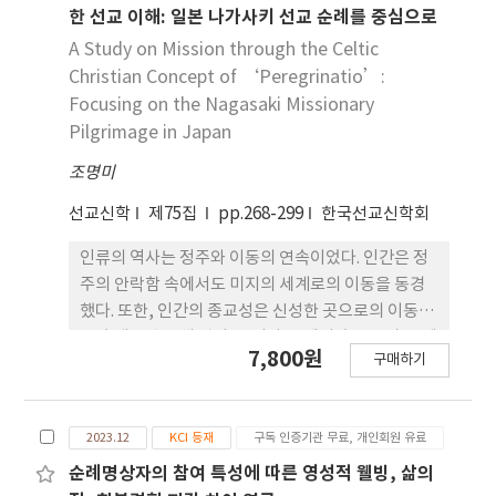
간은 개성화의 완 성을 의미하며, 이는 분열된 탐색자
한 선교 이해: 일본 나가사키 선교 순례를 중심으로
에서 통합된 자기로의 전환을 나타낸다. 본 논문은 융
A Study on Mission through the Celtic
심리학이 􋺷순례자􋺸를 자기실현과 내적 전체성의 서
Christian Concept of ‘Peregrinatio’:
사로 이해하는 데 유용한 해석 틀을 제공한다.
Focusing on the Nagasaki Missionary
Pilgrimage in Japan
조명미
선교신학
제75집
pp.268-299
한국선교신학회
인류의 역사는 정주와 이동의 연속이었다. 인간은 정
주의 안락함 속에서도 미지의 세계로의 이동을 동경
했다. 또한, 인간의 종교성은 신성한 곳으로의 이동,
즉 순례를 추구해 왔다. 그러나 20세기 후반부터 전 세
7,800원
구매하기
계적으로 다시 주목받기 시작한 순례는 종교적 동기
만 아니라 다양한 동기와 형태로 시도되고 있다. 이에
본 연구는 오늘날의 선교에 있어서 기독교 순례의 의
2023.12
KCI 등재
구독 인증기관 무료, 개인회원 유료
미와 선교적 적용에 대한 이해를 제공하고자 한다. 이
를 위해 순례의 개념과 동기, 그리고 세계종교와 기독
순례명상자의 참여 특성에 따른 영성적 웰빙, 삶의