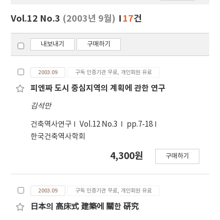
보
보
Vol.12 No.3
(2003년 9월)
17
건
기
내보내기
구매하기
2003.09
구독 인증기관 무료, 개인회원 유료
피엔짜 도시 중심지역의 계획에 관한 연구
김석만
건축역사연구
Vol.12 No.3
pp.7-18
한국건축역사학회
4,300원
구매하기
2003.09
구독 인증기관 무료, 개인회원 유료
日本의 高床式 建築에 關한 硏究