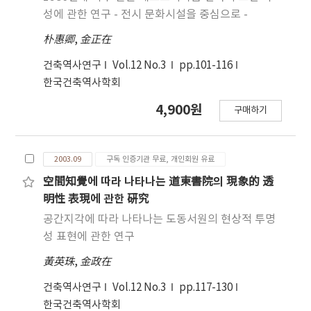
성에 관한 연구 - 전시 문화시설을 중심으로 -
朴惠卿
,
金正在
건축역사연구
Vol.12 No.3
pp.101-116
한국건축역사학회
4,900원
구매하기
2003.09
구독 인증기관 무료, 개인회원 유료
空間知覺에 따라 나타나는 道東書院의 現象的 透
明性 表現에 관한 硏究
공간지각에 따라 나타나는 도동서원의 현상적 투명
성 표현에 관한 연구
黃英珠
,
金政在
건축역사연구
Vol.12 No.3
pp.117-130
한국건축역사학회