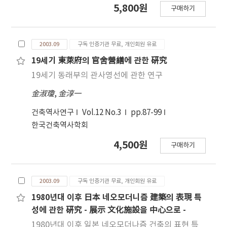
5,800원
구매하기
2003.09
구독 인증기관 무료, 개인회원 유료
19세기 東萊府의 官舍營繕에 관한 硏究
19세기 동래부의 관사영선에 관한 연구
金淑瓊
,
金淳一
건축역사연구
Vol.12 No.3
pp.87-99
한국건축역사학회
4,500원
구매하기
2003.09
구독 인증기관 무료, 개인회원 유료
1980년대 이후 日本 네오모더니즘 建築의 表現 특
성에 관한 硏究 - 展示 文化施設을 中心으로 -
1980년대 이후 일본 네오모더나즘 건축의 표현 특