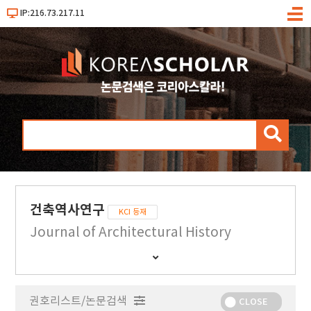
IP:216.73.217.11
메
뉴
검
색
건축역사연구
KCI 등재
Journal of Architectural History
간
행
물
권호리스트/논문검색
정
CLOSE