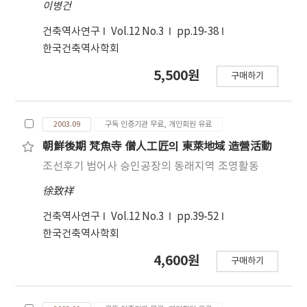
이병건
건축역사연구
Vol.12 No.3
pp.19-38
한국건축역사학회
5,500원
구매하기
2003.09
구독 인증기관 무료, 개인회원 유료
朝鮮後期 梵魚寺 僧人工匠의 東萊地域 造營活動
조선후기 범어사 승인공장의 동래지역 조영활동
徐致祥
건축역사연구
Vol.12 No.3
pp.39-52
한국건축역사학회
4,600원
구매하기