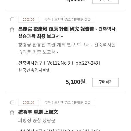
2003.09
구독 인증기관 무료, 개인회원 유료
昌慶宮 歡慶殿 復原 計劃 硏究 報告書 - 건축역사
실습과목 최종 보고서 -
창경궁 환경전 복원 계획 연구 보고서 - 건축역사실
습과문 최종 보고서 -
건축역사연구
Vol.12 No.3
pp.227-243
한국건축역사학회
5,100원
구매하기
2003.09
구독 인증기관 무료, 개인회원 유료
披香亭 重創 上樑文
피향정 중창 상량문