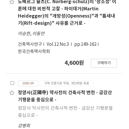
노베르그 슐츠(C. Norberg-schulz)의 '장소성' 이
론에 대한 비판적 고찰 - 하이데거(Martin
Heidegger)의 "개방성(Openness)"과 "틈새내
기(Rift-design)" 사유를 근거로 -
이승헌
,
이동언
건축역사연구
Vol.12 No.3
pp.149-162
한국건축역사학회
4,600원
구매하기
2003.09
구독 인증기관 무료, 개인회원 유료
정양사(正陽寺) 약사전의 건축사적 변천 - 금강산
기행문을 중심으로 -
정양사 약사전의 건축사적 변천 - 금강산 기행문을
중심으로 -
강병희