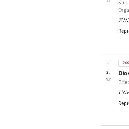
Stud
afte
Orga
tha
no 
김상
via
Repr
(65.
add
add
ins
200
8.
Di
Effe
김상
Repr