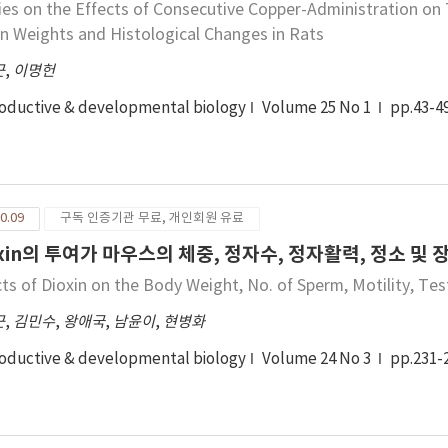
ies on the Effects of Consecutive Copper-Administration on 
r thawing (69.58.1 vs. 55.012.9, 57.59.6 and 41.512.6; P<0.05). At 
n Weights and Histological Changes in Rats
wed in 7 (68.812.5) was significantly higher than that of spermat
difference in the viability between both groups immediately afte
근
,
이명헌
bility and longevity of post-thaw spermatozoa in Ext II-RJ contain
oductive & developmental biology
Volume 25 No 1
pp.43-4
012.9 vs. 42.512.6), 2 h (52.512.6 vs. 27.517.1) and 3 h (40.014.1 vs
ition of 0.1% af to Tris-buffer enhanced post-thaw viability an
itive can be used for increasing the possibility of collision be
emination.emination.
0.09
구독 인증기관 무료, 개인회원 유료
oxin의 투여가 마우스의 체중, 정자수, 정자활력, 정소 
cts of Dioxin on the Body Weight, No. of Sperm, Motility, Te
근
,
김민수
,
왕애국
,
남윤이
,
현병화
oductive & developmental biology
Volume 24 No 3
pp.231-