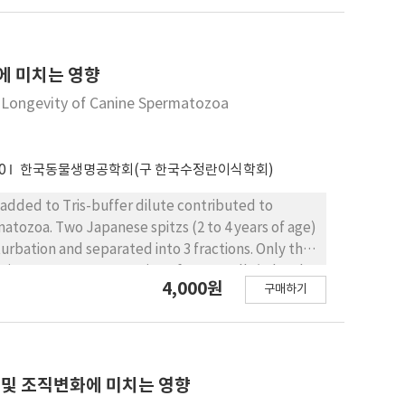
성에 미치는 영향
nd Longevity of Canine Spermatozoa
0
한국동물생명공학회(구 한국수정란이식학회)
 added to Tris-buffer dilute contributed to
matozoa. Two Japanese spitzs (2 to 4 years of age)
bation and separated into 3 fractions. Only the
ining sperm concentration of 2~410 cells/ml and
4,000원
구매하기
or the experiment. Each ejaculated semen was
pplemented with 20 ml egg yolk (Ext I), 4%
aste and RJ of various concentrations (Ext II-
 -RJ containing 1% RJ immediately after thawing
ning 0.01 or 0.1% RJ (77.512.5, 78.78.2 and 80.06.3).
량 및 조직변화에 미치는 영향
xt II, Ext II-RJ containing 0.01% at or 1% 1 h