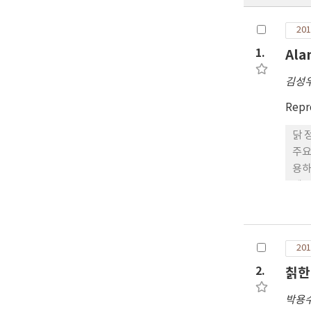
201
1.
Al
김성
Repr
닭 
주요성분으로 이
용하
에 
수탉
함유
는 
201
에 
나 
2.
칡한
한 
박용
째에