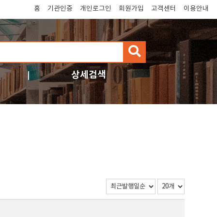
홈
기관인증
개인로그인
회원가입
고객센터
이용안내
검
색
상세검색