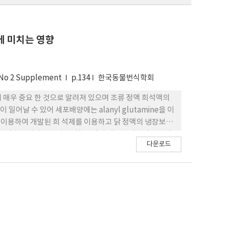
력에 미치는 영향
 No 2 Supplement
p.134
한국동물번식학회
에 매우 중요 한 것으로 알려져 있으며 조류 정액 희석액의
ne을 이용하여 개발된 희 석제를 이용하고 닭 정액의 냉장보존
국립축산과학원 가축유전자원시험장에서 사양관리중인 오골계
다운로드
mM L- Glutamine 또는 Alanyl Glutamine을
 4℃로 조절된 BOD 배양기에 보존을 실시하였다. 냉장되
 300 ml을 비이 커에 담고 물위에 1.5 ml E-tube
존할 경우, 4일차까지 75.6%의 활력정자가 유지 되었으
8%로 낮게 나타났다. 한편, BOD 배양기에서 보존된 동일
 정자의 수가 급격히 감소되는 현상을 관찰하였으며, 15일
성 유지는 정자의 미토콘드리 아 에 필요한 글루타민 에너