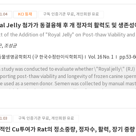
1.04
KCI 등재
구독 인증기관 무료, 개인회원 유료
yal Jelly 첨가가 동결융해 후 개 정자의 활력도 및 생존
ct of the Addition of "Royal Jelly" on Post-thaw Viability a
근
,
조성균
동물생명공학회지 (구 한국수정란이식학회지)
Vol. 16 No. 1
pp.53-6
s study was conducted to evaluate whether \"Royal jelly\" (RJ)
porting post-thaw viability and longevity of frozen canine sper
e used as a semen donor. Semen was collected by manual mastur
rm-rich fraction having sperm motility of more than 70%, conta
ing dead or abnormal spermatozoa of less than 15% was used f
trifuged at 400 g for 5 min and then diluted in a Tris-buffer su
cero1 and 1% Equex STM Paste (Ext II) or g1ycero1, Equex STM p
1.03
구독 인증기관 무료, 개인회원 유료
. After freezing and thawing, viability of spermatozoa in Ext II
59.6) was significantly lower than that of Ext II , Ext II -RJ contai
적인 Cu투여가 Rat의 정소중량, 정자수, 활력, 장기 중
ever, Ext II-RJ containing 0.1% RJ yielded higher viability than E