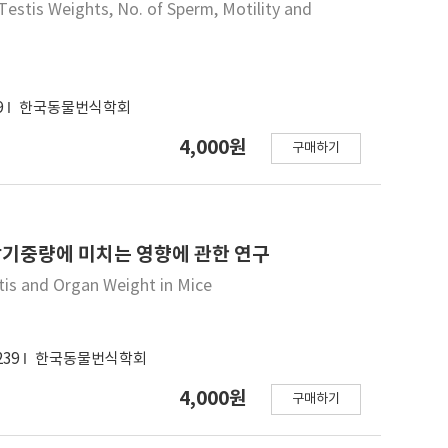
Testis Weights, No. of Sperm, Motility and
1 h after thawing, the viability of spermatozoa
ozoa thawed in 38 (48.816.3), although there was
r thawing (77.59.6 and 81.38.1). Post-thaw
ing 0.1% RJ was higher in those in Ext II at 1 h
9
한국동물번식학회
. 20.012.1) after thawing. These results indicated that
d longevity of canine spermatozoa and this
4,000원
구매하기
tween spermatozoa and ova during
및 장기중량에 미치는 영향에 관한 연구
stis and Organ Weight in Mice
239
한국동물번식학회
4,000원
구매하기