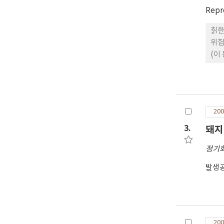
지 
Repr
의 
으로
칡한
위험
(이
연구
2회
Tri
mo
200
사한
후의
3.
돼지
15
정기
64
교한
발생공
35.
를 
식에
200