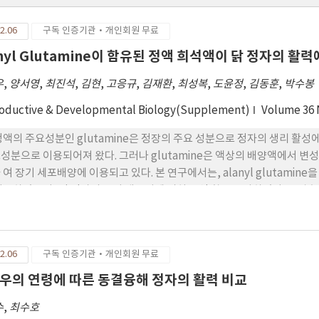
2.06
구독 인증기관·개인회원 무료
anyl Glutamine이 함유된 정액 희석액이 닭 정자의 활
우
,
양서영
,
최진석
,
김현
,
고응규
,
김재환
,
최성복
,
도윤정
,
김동훈
,
박수봉
oductive & Developmental Biology(Supplement)
Volume 36
정액의 주요성분인 glutamine은 정장의 주요 성분으로 정자의 생리 활성
용되어져 왔다. 그러나 glutamine은 액상의 배양액에서 변성이 일어날 수 있어 세포배양에는 alanyl glutamine을 이
 여 장기 세포배양에 이용되고 있다. 본 연구에서는, alanyl glutami
이용하였으며, 닭 정자의 장기 생존성에 미치는 영 향을 조사하였다. 
 또 는 레그혼에서 복부 마사지법으로 채취된 정액을 이용하였다. 채취한 정액은 96 
하는 희석액에 각각 1:8의 부피비율로 상온에서 희석하 여 상업용 냉장고와
온도의 저 하 속도를 낮추기 위하여 상온에서 희석하는 온도와 동일한 온도의 증류수
2.06
구독 인증기관·개인회원 무료
담아서 파리필름으로 밀봉하였다. 희석된 정자의 활력은 상업용 냉장고에 보
5일 이후에는 급격히 생존성이 저하되었으며 6일째에는 활력 정자의 수가 1
우의 연령에 따른 동결융해 정자의 활력 비교
정자는 9일까지 약 73%의 활력정자가 유지되었으며, 10일 이후에는 활력
수
,
최수호
는 약 20%의 정자 활력이 유지되는 현상을 관찰하였다. 이러한 정자의 활