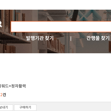
발행기관 찾기
간행물 찾기
키워드=정자활력
건
12
보내기
구매하기