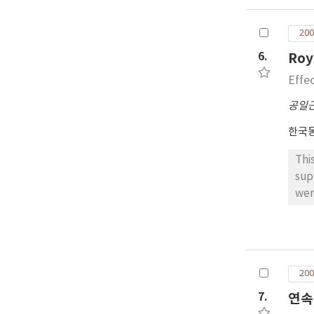
200
6.
Ro
Effe
공일
한국
Thi
sup
wer
spe
hav
cen
gly
200
RJ)
(67.
7.
연속
How