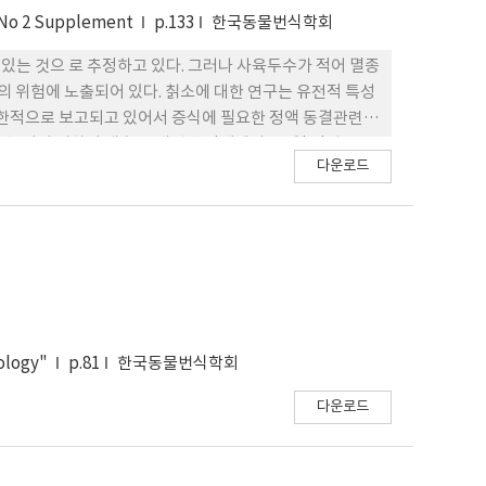
per activated sperm의 비율을 줄여주어 정자군
 No 2 Supplement
p.133
한국동물번식학회
액을 냉장 보존할 때, 알라닐글루타민을 희석액의 주요 성분
 있는 것으 로 추정하고 있다. 그러나 사육두수가 적어 멸종
의 위험에 노출되어 있다. 칡소에 대한 연구는 유전적 특성
로 아주 제한적으로 보고되고 있어서 증식에 필요한 정액 동결관련
높이기 위하여 생후 15개월령 단계에서 2-3일 간격으 로
다운로드
질(FHK, Japan), 동결희석제는
ASA system(Minitube, Germany)상에서 Total
개월령 칡소와 30개월령 칡소의 신선 및 동결융해 정액의 활력을 조
은 평균 5.0 ml로서 유의하게 높았다(p<0.05). 채정 직
3%, PM 비율은 각각 97.0% 및 88.3%로서 PM 비율은
균 56.0% 및 58.0%였고, PM 비 율은 각각 평균
거세 및 비육하여 출하한 결과와 한우 거세우의 도축 성적을 비
 42.9% 및 52.75였다. 육질등급은 1++등급이 각각
iology"
p.81
한국동물번식학회
 32.0% 그리고 2등급이 각각 14.3% 및 20.1%였다. 본 연구
 으로 판단되며, 향후 칡한우 고유 유전자원의 확보 및 증
다운로드