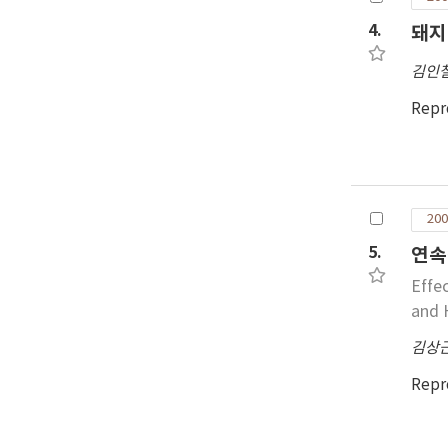
4.
돼지
김인
Repr
200
5.
연속
Effe
and 
김상
Repr