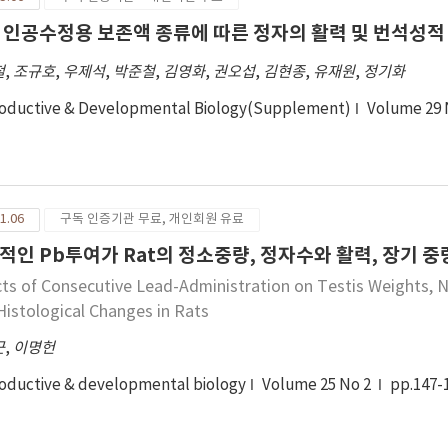
 인공수정용 보존액 종류에 따른 정자의 활력 및 번석성적
철
,
조규호
,
우제석
,
박준철
,
김영화
,
권오섭
,
김현종
,
유재원
,
정기화
oductive & Developmental Biology(Supplement)
Volume 29
1.06
구독 인증기관 무료, 개인회원 유료
적인 Pb투여가 Rat의 정소중량, 정자수와 활력, 장기 
cts of Consecutive Lead-Administration on Testis Weights, 
Histological Changes in Rats
근
,
이명헌
oductive & developmental biology
Volume 25 No 2
pp.147-