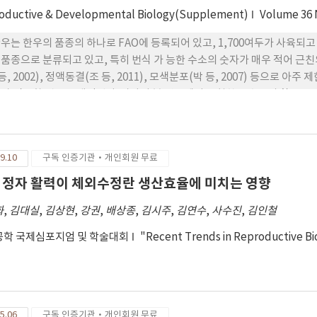
공급원을 안정적으로 공급하는 기능에 의하여 유지 되는것으로 추정되며 특히 hy
oductive & Developmental Biology(Supplement)
Volume 36
노화를 방지할 수 있는 효과가 있는 것으로 추정되었다. 그러므로 조류 정
 이용될 수 있음을 보여주고 있다.
우는 한우의 품종의 하나로 FAO에 등록되어 있고, 1,700여두가 사육되고
품종으로 분류되고 있고, 특히 번식 가 능한 수소의 숫자가 매우 적어 근친
 등, 2002), 정액동결(조 등, 2011), 모색분포(박 등, 2007) 등으
가 필요할 것으로 생각된다. 따라서 본 연구에서는 칡한우 수소의 활용도를 
 채취하여 동결한 후 거세·비육하여 도체성적을 평가하였다. 정액채취는 인공
ladyl(Minitube, Germany) 희석제를 이 용하였다. 정자의 motility는 C
tile (TM)과 Progressive motile (PM) 비율을 측정하였다. 15
9.10
구독 인증기관·개인회원 무료
 결과, 15개월 령 수소의 정액량이 평균 2.3 ml이었고, 30개월 수소의 정액량
 신선정자의 TM 비율이 15개월 및 30개월 수소가 각각 평균 93.7% 및 88.
 정자 활력이 체외수정란 생산효율에 미치는 영향
개월령이 유의하게 높았다(p<0.05). 한편 동결융해 정자의 TM 비율은 각각 평
화
,
김대실
,
김상현
,
강권
,
배상종
,
김시주
,
김연수
,
사수진
,
김인철
.0% 및 70.7%로서 차이가 없었다. 칡소 15개월 정액채취가 완료된 후 
 결과, 육량은 A등급이 칡한우는 35.7%, 한우는 27.5%였고, B등급은 각각
학 국제심포지엄 및 학술대회
"Recent Trends in Reproductive B
7% 및 15.0%, 1+등급이 각각 35.7% 및 30.8%, 1등급은 각각 14.3% 및
통하여 칡한우 수소 생후 15개월령에서 정액채취, 동결 및 활용이 가능한 것
 활용도가 높을 것으로 기대된 다.
5.06
구독 인증기관·개인회원 무료