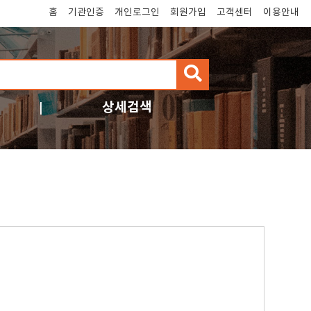
홈
기관인증
개인로그인
회원가입
고객센터
이용안내
검
색
상세검색