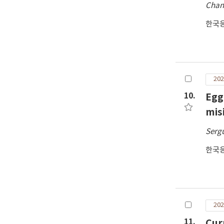
Chan
한국
202
10.
Egg
mis
Sergu
한국
202
11.
Cur