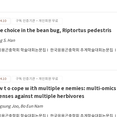
4.10
구독 인증기관·개인회원 무료
e choice in the bean bug, Riptortus pedestris
g S. Han
응용곤충학회 학술대회논문집
한국응용곤충학회 추계학술대회논문집
4.10
구독 인증기관·개인회원 무료
w t o cope w ith multiple e nemies: multi-omics
enses against multiple herbivores
gsung Joo
,
Bo Eun Nam
응용곤충학회 학술대회논문집
한국응용곤충학회 추계학술대회논문집