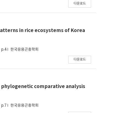
다운로드
atterns in rice ecosystems of Korea
p.4
한국응용곤충학회
다운로드
om phylogenetic comparative analysis
p.7
한국응용곤충학회