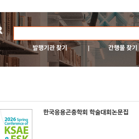
발행기관 찾기
간행물 찾기
한국응용곤충학회 학술대회논문집