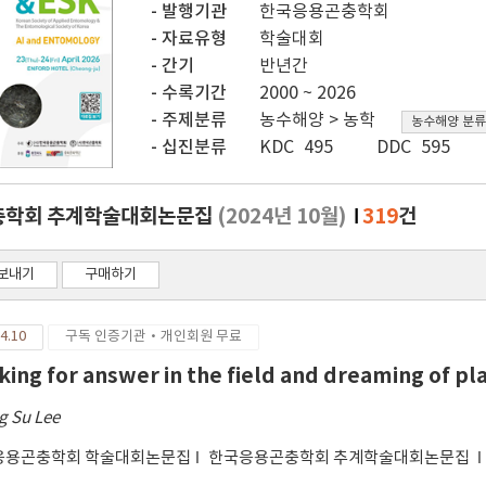
발행기관
한국응용곤충학회
자료유형
학술대회
간기
반년간
수록기간
2000 ~ 2026
주제분류
농수해양 > 농학
농수해양 분류
십진분류
KDC 495
DDC 595
충학회 추계학술대회논문집
(2024년 10월)
319
건
보내기
구매하기
4.10
구독 인증기관·개인회원 무료
king for answer in the field and dreaming of pl
g Su Lee
응용곤충학회 학술대회논문집
한국응용곤충학회 추계학술대회논문집