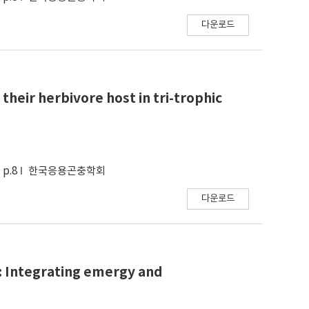
다운로드
their herbivore host in tri-trophic
p.8
한국응용곤충학회
다운로드
y: Integrating emergy and