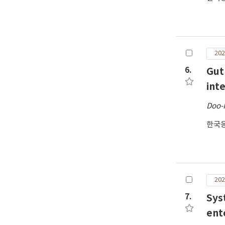
202
6.
Gut
int
Doo-
한국
202
7.
Sys
ent