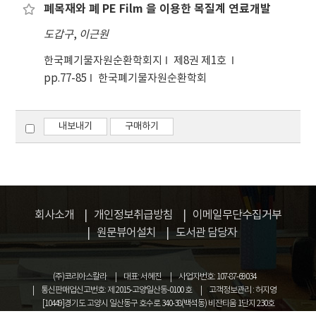
폐목재와 폐 PE Film 을 이용한 목질계 연료개발
도갑구
,
이근원
한국폐기물자원순환학회지
제8권 제1호
pp.77-85
한국폐기물자원순환학회
내보내기
구매하기
회사소개
개인정보취급방침
이메일무단수집거부
원문뷰어설치
도서관 담당자
(주)코리아스칼라
대표: 서혜진
사업자번호: 107-87-69034
통신판매업신고번호: 제 2015-고양일산동-0100 호
고객정보관리 : 허지영
[10449]경기도 고양시 일산동구 호수로 340-38(백석동) 비잔티움 1단지 230호