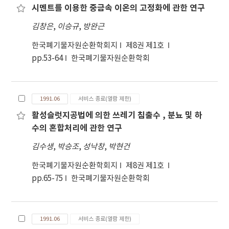
시멘트를 이용한 중금속 이온의 고정화에 관한 연구
김창은
,
이승규
,
방완근
한국폐기물자원순환학회지
제8권 제1호
pp.53-64
한국폐기물자원순환학회
1991.06
서비스 종료(열람 제한)
활성슬럿지공법에 의한 쓰레기 침출수 , 분뇨 및 하
수의 혼합처리에 관한 연구
김수생
,
박승조
,
성낙창
,
박현건
한국폐기물자원순환학회지
제8권 제1호
pp.65-75
한국폐기물자원순환학회
1991.06
서비스 종료(열람 제한)