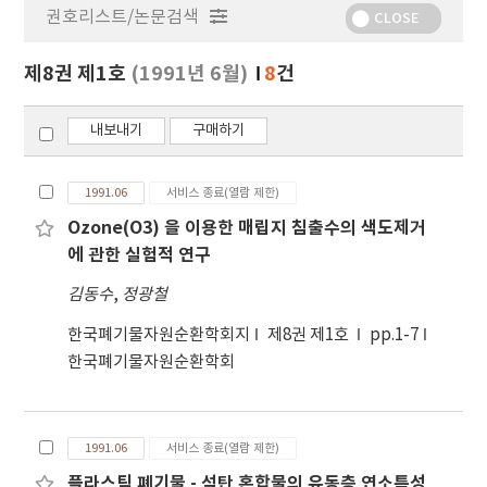
권호리스트/논문검색
정
CLOSE
보
보
제8권 제1호
(1991년 6월)
8
건
기
내보내기
구매하기
1991.06
서비스 종료(열람 제한)
Ozone(O3) 을 이용한 매립지 침출수의 색도제거
에 관한 실험적 연구
김동수
,
정광철
한국폐기물자원순환학회지
제8권 제1호
pp.1-7
한국폐기물자원순환학회
1991.06
서비스 종료(열람 제한)
플라스틱 폐기물 - 석탄 혼합물의 유동층 연소특성