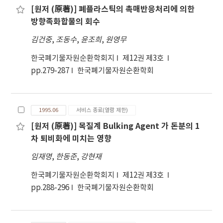
[원저 (原著)] 폐플라스틱의 촉매반응처리에 의한
방향족화합물의 회수
김건중
,
조동수
,
윤조희
,
원영무
한국폐기물자원순환학회지
제12권 제3호
pp.279-287
한국폐기물자원순환학회
1995.06
서비스 종료(열람 제한)
[원저 (原著)] 목질계 Bulking Agent 가 돈분의 1
차 퇴비화에 미치는 영향
임재명
,
한동준
,
강현재
한국폐기물자원순환학회지
제12권 제3호
pp.288-296
한국폐기물자원순환학회