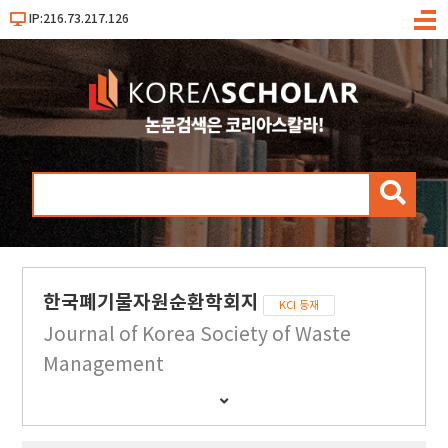
IP:216.73.217.126
메
뉴
검
색
한국폐기물자원순환학회지
KCI 등재
Journal of Korea Society of Waste
Management
간
행
물