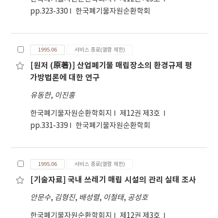
pp.323-330
한국폐기물자원순환학회
1995.06
서비스 종료(열람 제한)
[원저 (原著)] 산업폐기물 매립장소의 환경규제 평
가방법론에 대한 연구
유동한
,
이진홍
한국폐기물자원순환학회지
제12권 제3호
pp.331-339
한국폐기물자원순환학회
1995.06
서비스 종료(열람 제한)
[기술자료] 국내 쓰레기 매립 시설의 관리 실태 조사
안문수
,
김형진
,
배성렬
,
이철태
,
공성호
한국폐기물자원순환학회지
제12권 제3호