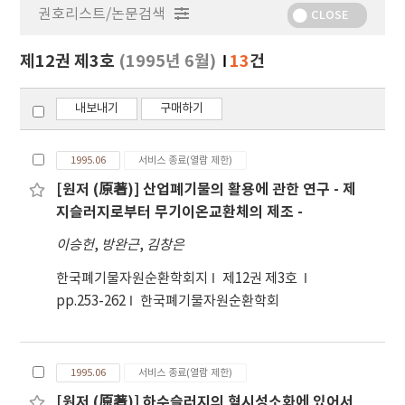
권호리스트/논문검색
정
CLOSE
보
보
제12권 제3호
(1995년 6월)
13
건
기
내보내기
구매하기
1995.06
서비스 종료(열람 제한)
[원저 (原著)] 산업폐기물의 활용에 관한 연구 - 제
지슬러지로부터 무기이온교환체의 제조 -
이승헌
,
방완근
,
김창은
한국폐기물자원순환학회지
제12권 제3호
pp.253-262
한국폐기물자원순환학회
1995.06
서비스 종료(열람 제한)
[원저 (原著)] 하수슬러지의 혐시성소화에 있어서