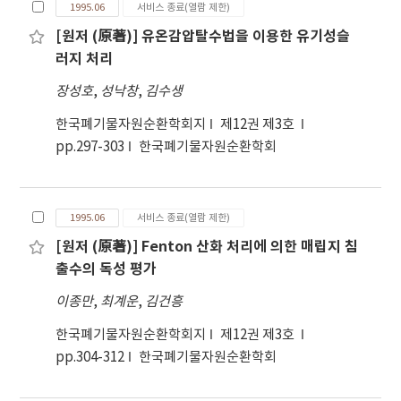
1995.06
서비스 종료(열람 제한)
[원저 (原著)] 유온감압탈수법을 이용한 유기성슬
러지 처리
장성호
,
성낙창
,
김수생
한국폐기물자원순환학회지
제12권 제3호
pp.297-303
한국폐기물자원순환학회
1995.06
서비스 종료(열람 제한)
[원저 (原著)] Fenton 산화 처리에 의한 매립지 침
출수의 독성 평가
이종만
,
최계운
,
김건흥
한국폐기물자원순환학회지
제12권 제3호
pp.304-312
한국폐기물자원순환학회