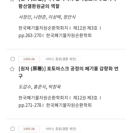
황산염환원균의 역할
서정인
,
나현준
,
이성택
,
정안식
한국폐기물자원순환학회지
제12권 제3호
pp.263-270
한국폐기물자원순환학회
1995.06
서비스 종료(열람 제한)
[원저 (原著)] 포토마스크 공정의 폐기물 감량화 연
구
도갑수
,
홍준식
,
박창욱
한국폐기물자원순환학회지
제12권 제3호
pp.271-278
한국폐기물자원순환학회
1995.06
서비스 종료(열람 제한)