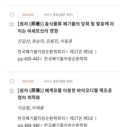
2010.09
서비스 종료(열람 제한)
[원저 (原著)] 음식물류 폐기물의 당화 및 발효에 미
치는 아세트산의 영향
진길선
,
정승미
,
김용진
,
이동훈
한국폐기물자원순환학회지
제27권 제5호
pp.438-443
한국폐기물자원순환학회
2010.09
서비스 종료(열람 제한)
[원저 (原著)] 폐계유를 이용한 바이오디젤 제조공
정의 최적화
이승범
,
이재동
한국폐기물자원순환학회지
제27권 제5호
pp.444-449
한국폐기물자원순환학회