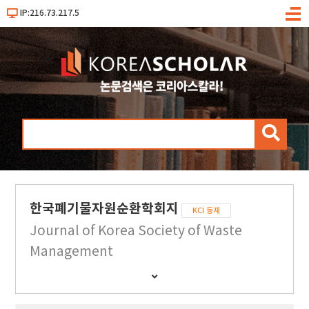
IP:216.73.217.5
메
뉴
검
색
한국폐기물자원순환학회지
KCI 등재
Journal of Korea Society of Waste
Management
간
행
물