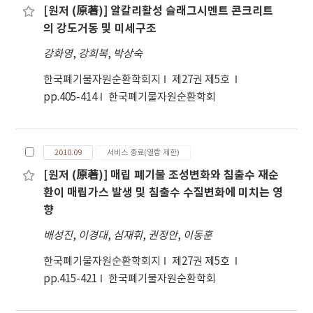
[원저 (原著)] 알칼리활성 슬래그시멘트 콘크리트
의 강도거동 및 미세구조
강화영
,
강희복
,
박상숙
한국폐기물자원순환학회지
제27권 제5호
pp.405-414
한국폐기물자원순환학회
2010.09
서비스 종료(열람 제한)
[원저 (原著)] 매립 폐기물 조성변화와 침출수 재순
환이 매립가스 발생 및 침출수 수질변화에 미치는 영
향
배성진
,
이경대
,
심재휘
,
권정안
,
이동훈
한국폐기물자원순환학회지
제27권 제5호
pp.415-421
한국폐기물자원순환학회