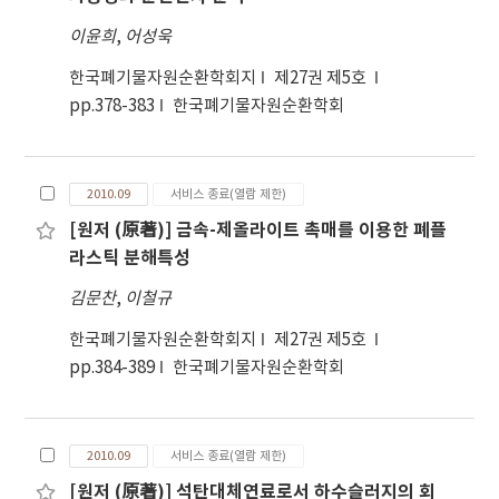
이윤희
,
어성욱
한국폐기물자원순환학회지
제27권 제5호
pp.378-383
한국폐기물자원순환학회
2010.09
서비스 종료(열람 제한)
[원저 (原著)] 금속-제올라이트 촉매를 이용한 폐플
라스틱 분해특성
김문찬
,
이철규
한국폐기물자원순환학회지
제27권 제5호
pp.384-389
한국폐기물자원순환학회
2010.09
서비스 종료(열람 제한)
[원저 (原著)] 석탄대체연료로서 하수슬러지의 회