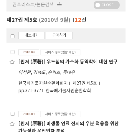
권호리스트/논문검색
정
CLOSE
보
보
제27권 제5호
(2010년 9월)
12
건
기
내보내기
구매하기
2010.09
서비스 종료(열람 제한)
[원저 (原著)] 우드칩의 가스화 동역학에 대한 연구
이석원
,
김승도
,
송병호
,
류태우
한국폐기물자원순환학회지
제27권 제5호
pp.371-377
한국폐기물자원순환학회
2010.09
서비스 종료(열람 제한)
[원저 (原著)] 미생물 연료 전지의 우분 적용을 위한
가능성과 운전인자 분석