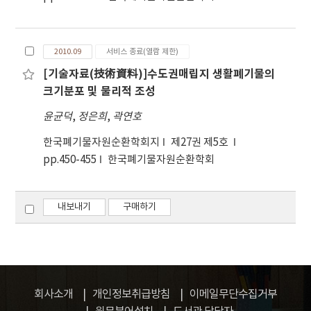
2010.09
서비스 종료(열람 제한)
[기술자료(技術資料)]수도권매립지 생활폐기물의
크기분포 및 물리적 조성
윤균덕
,
정은희
,
곽연호
한국폐기물자원순환학회지
제27권 제5호
pp.450-455
한국폐기물자원순환학회
내보내기
구매하기
회사소개
개인정보취급방침
이메일무단수집거부