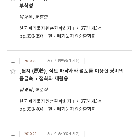
부착성
박상우
,
장철현
한국폐기물자원순환학회지
제27권 제5호
pp.390-397
한국폐기물자원순환학회
2010.09
서비스 종료(열람 제한)
[원저 (原著)] 석탄 바닥재와 점토를 이용한 광미의
중금속 고정화와 재활용
김경남
,
박준석
한국폐기물자원순환학회지
제27권 제5호
pp.398-404
한국폐기물자원순환학회
2010.09
서비스 종료(열람 제한)