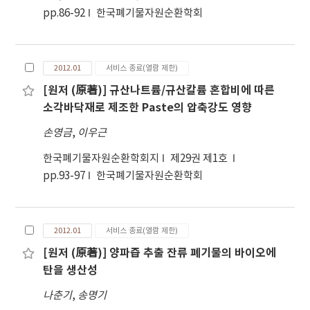
pp.86-92
한국폐기물자원순환학회
2012.01
서비스 종료(열람 제한)
[원저 (原著)] 규산나트륨/규산칼륨 혼합비에 따른
소각바닥재로 제조한 Paste의 압축강도 영향
손영금
,
이우근
한국폐기물자원순환학회지
제29권 제1호
pp.93-97
한국폐기물자원순환학회
2012.01
서비스 종료(열람 제한)
[원저 (原著)] 양파즙 추출 잔류 폐기물의 바이오에
탄을 생산성
나춘기
,
송명기