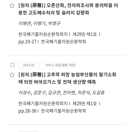
[원저 (原著)] 오존산화, 전자파조사와 분리막을 이
용한 고도폐수처리 및 슬러지 감량화
이병관
,
이병기
,
박영규
한국폐기물자원순환학회지
제29권 제1호
pp.19-27
한국폐기물자원순환학회
2012.01
서비스 종료(열람 제한)
[원저 (原著)] 고추와 피망 농업부산물의 혐기소화
에 의한 바아오가스 및 전력 생산량 예측
이성수
,
강준구
,
김규연
,
전아현
,
차준석
,
오길종
한국폐기물자원순환학회지
제29권 제1호
pp.28-36
한국폐기물자원순환학회