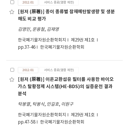
2012.01
서비스 종료(열람 제한)
[원저 (原著)] 종이 종류별 잠재메탄발생량 및 생분
해도 비교 평가
김영민
,
문용철
,
김재영
한국폐기물자원순환학회지
제29권 제1호
pp.37-46
한국폐기물자원순환학회
2012.01
서비스 종료(열람 제한)
[원저 (原著)] 이온교환섬유 필터를 사용한 바이오
가스 탈황정제 시스템(HE-BDS)의 실증운전 결과
분석
탁봉열
,
탁봉식
,
민길호
,
이원구
한국폐기물자원순환학회지
제29권 제1호
pp.47-58
한국폐기물자원순환학회