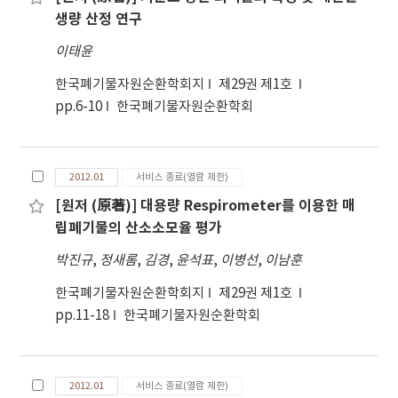
생량 산정 연구
이태윤
한국폐기물자원순환학회지
제29권 제1호
pp.6-10
한국폐기물자원순환학회
2012.01
서비스 종료(열람 제한)
[원저 (原著)] 대용량 Respirometer를 이용한 매
립폐기물의 산소소모율 평가
박진규
,
정새롬
,
김경
,
윤석표
,
이병선
,
이남훈
한국폐기물자원순환학회지
제29권 제1호
pp.11-18
한국폐기물자원순환학회
2012.01
서비스 종료(열람 제한)