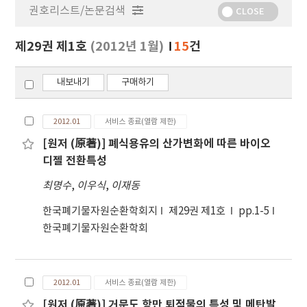
권호리스트/논문검색
정
CLOSE
보
보
제29권 제1호
(2012년 1월)
15
건
기
내보내기
구매하기
2012.01
서비스 종료(열람 제한)
[원저 (原著)] 폐식용유의 산가변화에 따른 바이오
디젤 전환특성
최명수
,
이우식
,
이재동
한국폐기물자원순환학회지
제29권 제1호
pp.1-5
한국폐기물자원순환학회
2012.01
서비스 종료(열람 제한)
[원저 (原著)] 거문도 항만 퇴적물의 특성 및 메탄발