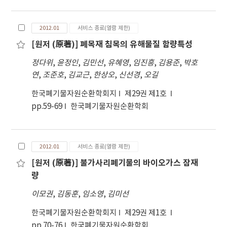
2012.01
서비스 종료(열람 제한)
[원저 (原著)] 폐목재 침목의 유해물질 함량특성
정다위
,
윤정인
,
김민선
,
유혜영
,
임진흥
,
김용준
,
박호
연
,
조준호
,
김교근
,
한상오
,
신선경
,
오길
한국폐기물자원순환학회지
제29권 제1호
pp.59-69
한국폐기물자원순환학회
2012.01
서비스 종료(열람 제한)
[원저 (原著)] 불가사리폐기물의 바이오가스 잠재
량
이모권
,
김동훈
,
임소영
,
김미선
한국폐기물자원순환학회지
제29권 제1호
pp.70-76
한국폐기물자원순환학회