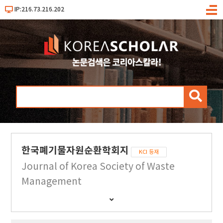
IP:216.73.216.202
메
뉴
검
색
한국폐기물자원순환학회지
KCI 등재
Journal of Korea Society of Waste
Management
간
행
물