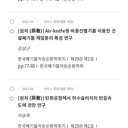
2012.01
서비스 종료(열람 제한)
[원저 (原著)] Air-knife형 비중선별기를 이용한 건
설폐기물 재질분리 특성 연구
김상근
한국폐기물자원순환학회지
제29권 제1호
pp.77-85
한국폐기물자원순환학회
2012.01
서비스 종료(열람 제한)
[원저 (原著)] 탄화공정에서 하수슬러지의 반응속
도에 관한 연구
이승희
한국폐기물자원순환학회지
제29권 제1호