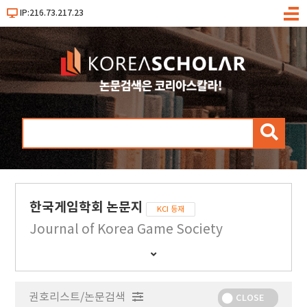
IP:216.73.217.23
메
뉴
검
색
한국게임학회 논문지
KCI 등재
Journal of Korea Game Society
간
행
물
권호리스트/논문검색
정
CLOSE