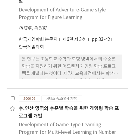
발
드는 요인으로 작용하고 있으므로, 많은 컨텐츠를 보
유했음에도 불구하고 MMORPG는 지루한 게임이라
Development of Adventure-Game style
는 인식이 사용자들에게 만연해 있다. 이에 본 논문에
Program for Figure Learning
서는 NPC에게 성격과 감정을 심어주어, 사용자의 성
이재무
,
김민희
향에 반응하는 동적인 행동을 보이는 NPC를 생성하
고자 한다.
한국게임학회 논문지
제6권 제 3호
pp.33-42
한국게임학회
본 연구는 초등학교 수학과 도형 영역에서의 수준별
학습을 지원하기 위한 어드벤처 게임형 학습 프로그
램을 개발하는 것이다. 제7차 교육과정에서는 학생의
능력, 적성, 필요, 흥미 에 대한 개인차를 최대로 고려
하는 수업을 통하여 학생 개개인의 성장 잠재력과 교
육의 효율성을 극대화할 수 있도록 수준별 교육과정
2006.09
서비스 종료(열람 제한)
을 도입하였다. 그러나 수준차가 심한 다인수 학급체
수.연산 영역의 수준별 학습을 위한 게임형 학습 프
제에서 학생들의 개인차를 고려한 개별화 학습을 실
로그램 개발
시하여 교육의 수월성을 추구하기에는 많은 어려움이
있다. 따라서, 본 연구는 van Hiele 이론을 적용한 수
Development of Game-type Learning
준별 게임 학습을 제공하고, 학습자들의 흥미와 관심
Program for Multi-level Learning in Number