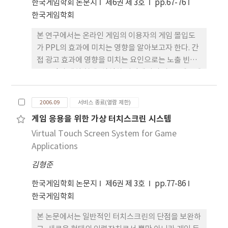
구성과정과는 다소 다른 유형을 보였다. 전반적으로
한국게임학회 논문지
제6권 제 3호
pp.67-76
정보의 습득과 변형, 새로운 지식의 창출이라는 커다
한국게임학회
란 틀에는 변함이 없었으나, 자기조절학습의 수준에
본 연구에서는 온라인 게임의 이용자의 게임 몰입도
따라 지식구성과정 유형이 다름을 알 수 있었다.
가 PPL의 효과에 미치는 영향을 알아보고자 한다. 간
접 광고 효과에 영향을 미치는 요인으로는 노출 빈도,
Brand의 배치 형태, 식역하 지각에서의 자극, 제품에
대한 관여도, PPL에 대한 사전지식을 고려해 볼 수 있
다. 본 연구에서는 이러한 변인요소들을 통제하고 게
2006.09
서비스 종료(열람 제한)
임매체의 특성인 몰입 정도를 조절하기 위하여 게임
게임 응용을 위한 가상 터치스크린 시스템
을 통해 광고에 노출된 그룹과 같은 자극을 영상을 통
Virtual Touch Screen System for Game
해 노출된 그룹으로 나누어 두 그룹의 PPL인지와 제
품에 대한 태도변화에 대해 알아보았다. 게임몰입이
Applications
클 경우 광고에 대한 정보처리는 방해를 받았으며, 따
김형준
라서 미디어에 삽입된 PPL광고의 인지율이 떨어졌
다. 그러나 PPL의 배치요인에 따라서는 인지에 차이
한국게임학회 논문지
제6권 제 3호
pp.77-86
를 보였다. 이를 이용하여 고몰입 상태의 초점시각의
한국게임학회
움직임에 따른 이미지 인식의 정확성을 조사하여 사
본 논문에서는 일반적인 터치스크린의 단점을 보완하
용자의 인지에 따른 PPL 디자인 법을 제안하였다. 본