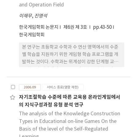
을 높일 수 있는 어드벤처 게임형 학습 프로그램을 개
and Operation Field
발하였다. 본 프로그램은 심화 보충학습이 필요한 학
이재무
,
진영석
습자들에게 개인차를 고려한 수준별 학습을 지원하여
학업 성취도를 높일 수 있을 것이며 공간 지각 능력이
한국게임학회 논문지
제6권 제 3호
pp.43-50
필요한 도형 학습에서 다양한 조작활동을 제공함으로
한국게임학회
써 학습자들의 공간 감각을 기를 수 있을 것이다.
본 연구는 초등학교 수학과 수 연산 영역에서의 수준
별 학습을 지원하기 위한 게임형 학습 프로그램을 개
발하는 것이다. 수학과는 위계성이 강한 단계형 교과
로 학습자 개개인의 수준을 고려한 수준별 학습이 꼭
필요한 교과이다. 그러나 일선 학교에서는 다인수 학
급 및 보충지도 시간 부족 등으로 인하여 학습자 수준
2006.09
서비스 종료(열람 제한)
에 맞는 개별적인 수준별 학습이 잘 이루어지기 않고
자기조절학습 수준에 따른 교육용 온라인게임에서
있는 실정이다. 따라서, 본 연구는 수준별 개별화 학습
의 지식구성과정 유형 분석 연구
을 지원하여 올바른 수와 연산개념의 형성을 위한 게
임형 학습 프로그램을 개발한다. 본 학습 프로그램은
The analysis of the Knowledge Construction
학습자의 학습 진척도와 성취도를 검사하여, 학습자
Types in Educational on-line Games On the
에게 맞는 학습 단계를 자동으로 조절해 준다. 그리고
Basis of the level of the Self-Regulated
학습 중에도 학습자의 수준을 고려한 힌트와 구체물
Learning