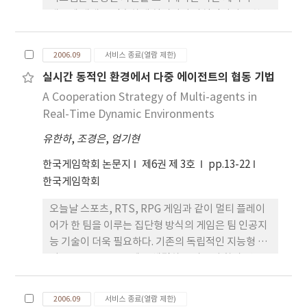
때문에 때때로 단순하게 처리되어 사실적이지 못한
경로를 생성하였다. 기존 연구에서는 정적인 지형과
장애물들을 이용하여 자연스럽게 회피하는 경로생성
2006.09
서비스 종료(열람 제한)
에 집중하였다. 하지만, 게임 공간에서는 다양한 종류
실시간 동적인 환경에서 다중 에이전트의 협동 기법
의 움직이는 장애물들이 존재한다. 따라서 이러한 움
A Cooperation Strategy of Multi-agents in
직이는 장애물을 자연스럽게 회피하는 경로를 생성하
는 시스템 이 필요하다. 본 논문에서는 네비게이션 메
Real-Time Dynamic Environments
시(Navigation Mesh)로 공간을 표현하며 지형의 특
유한하
,
조경은
,
엄기현
성을 고려한 경로 탐색 방법을 적용하고, 움직이는 물
체를 회피하기 위하여 지능적인 밀개와 끌개의 방법
한국게임학회 논문지
제6권 제 3호
pp.13-22
을 사용하여 경로 탐색을 수행한다. 제안된 시스템을
한국게임학회
통하여 생성된 경로를 살펴보고 실제 게임에서의 활
오늘날 스포츠, RTS, RPG 게임과 같이 멀티 플레이
용성을 검증한다.
어가 한 팀을 이루는 집단형 방식의 게임은 팀 인공지
능 기술이 더욱 필요하다. 기존의 독립적인 지능형 에
이전트는 스스로 문제를 해결하는 자율성 향상 연구
에 치중하였으나, 이는 다른 에이전트간의 협동 및 상
호작용 능력이 부족하다. 이를 위해 본 논문은 다중에
2006.09
서비스 종료(열람 제한)