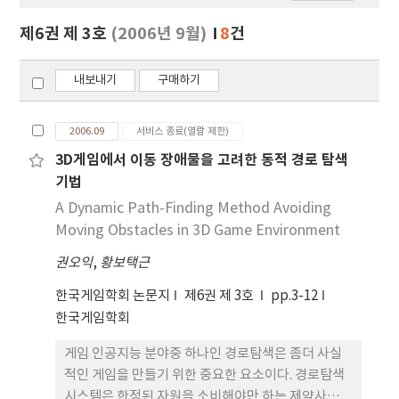
보
보
제6권 제 3호
(2006년 9월)
8
건
기
내보내기
구매하기
2006.09
서비스 종료(열람 제한)
3D게임에서 이동 장애물을 고려한 동적 경로 탐색
기법
A Dynamic Path-Finding Method Avoiding
Moving Obstacles in 3D Game Environment
권오익
,
황보택근
한국게임학회 논문지
제6권 제 3호
pp.3-12
한국게임학회
게임 인공지능 분야중 하나인 경로탐색은 좀더 사실
적인 게임을 만들기 위한 중요한 요소이다. 경로탐색
시스템은 한정된 자원을 소비해야만 하는 제약사항