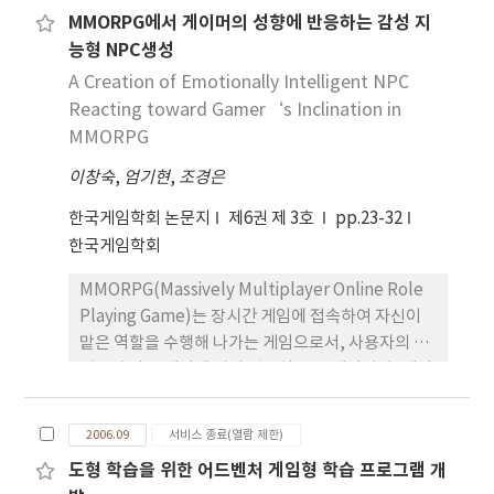
이전트 시스템에서 효과적인 역할 분담과 자율성을
MMORPG에서 게이머의 성향에 반응하는 감성 지
갖는 레벨통합 접근방식을 소개한다. 복잡한 목표를
능형 NPC생성
성취하기 위해 에이전트의 역할 정보를 이용하여 각
자의 목표를 할당하고 각 에이전트는 맡은 역할을 동
A Creation of Emotionally Intelligent NPC
적인 환경에서 스스로 판단하고 행동한다. 팀 전체의
Reacting toward Gamer‘s Inclination in
목표는 상호 보완된 역할 분담의 전략적인 측면에서
MMORPG
조정한다. 각 에이전트는 데이터보드를 이용하여 서
이창숙
,
엄기현
,
조경은
로의 상태 정보를 공유하여 상호 협동을 유도한다. 역
할이 할당된 각 에이전트는 스스로 계획기능을 갖고
한국게임학회 논문지
제6권 제 3호
pp.23-32
있어 동적인 환경에서 적합한 행동을 취한다. 이 협동
한국게임학회
과 상호작용 과정에서 충돌의 문제점이 발생하는데
MMORPG(Massively Multiplayer Online Role
이를 제어하는 조정 에이전트의 역할을 전략적 측면
Playing Game)는 장시간 게임에 접속하여 자신이
에서 접근한다. 본 논문에서 제시하는 레벨통합 접근
맡은 역할을 수행해 나가는 게임으로서, 사용자의 몰
방식이 기존의 중앙 집권적 접근방식, 분권적 접근방
입도가 다른 게임에 비해 월등히 높은 게임이며, 게임
식과 비교 실험하여 기존 방식보다 성능이 향상됨을
내 많은 컨텐츠를 보유하고 있는 게임이다. 그러나 다
보인다.
양한 게임 내 컨텐츠 중 게임의 흥미를 높이는 데 가장
2006.09
서비스 종료(열람 제한)
중요한 역할을 하는 NPC(Non Player Character)
도형 학습을 위한 어드벤처 게임형 학습 프로그램 개
의 행동 패턴이 너무 단순하므로 게임을 지루하게 만