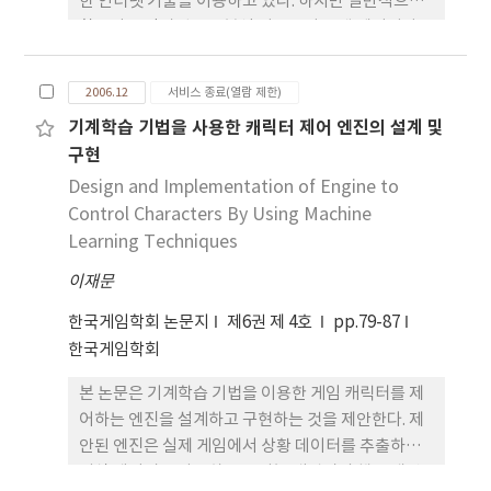
한 인터넷 기술을 이용하고 있다. 하지만 일반적으로
활용되는 인터넷 고객분석 기술로서는 웹 페이지나
커뮤니티 활동으로부터의 단편적인 게임이용자의 정
보만을 얻을 수 있을 뿐이다. 따라서 본 논문은 실제로
2006.12
서비스 종료(열람 제한)
게임이용자에 대한 정보를 지속적으로 수집하고 분석
기계학습 기법을 사용한 캐릭터 제어 엔진의 설계 및
할 수 있는 시스템을 구축하여 효과적인 서비스를 제
구현
공하기 위하여 고객에 대한 체계적인 관리 모델인
CRM(Customer Relationship Management)을
Design and Implementation of Engine to
게임에 적용 하고자 한다. 이러한 CRM을 게임 시스템
Control Characters By Using Machine
에 적용하기 위해서는 1) CRM의 구성요소 2) 게임 분
Learning Techniques
야의 고객의 특징 3) 효율적인 게임에 CRM 시스템 구
이재문
현 모델을 기초하여 연구한다.
한국게임학회 논문지
제6권 제 4호
pp.79-87
한국게임학회
본 논문은 기계학습 기법을 이용한 게임 캐릭터를 제
어하는 엔진을 설계하고 구현하는 것을 제안한다. 제
안된 엔진은 실제 게임에서 상황 데이터를 추출하여
지식 데이터로 사용하므로 지능 캐릭터의 행동 패턴