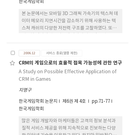
였다. 또한 본 논문에서는 CPU와 GPU의 협조 과정
한국게임학회
에서 생기는 병목현상으로 인한 유휴시간을 잘 활용
본 논문에서는 모바일 3D 그래픽 가속기의 텍스쳐 데
하여 렌더링 파이프라인의 균형을 맞추면서 렌더링의
이터 메모리 지연시간을 감소하기 위해 사용하는 텍
질을 높이는 방법도 제안한다. 제안하는 방법들을 우
스쳐 캐쉬의 다양한 저전력 구조를 고찰하였다. 또한
리가 개발한 네트워크 게임 엔진에 적용하여 실제 시
텍스쳐 필터링 알고리즘에 따라서 가변적 전력 모드
스템에서도 효과가 있음을 확인하였다.
전환 기준을 갖는 텍스쳐 캐쉬를 설계하였다. 각 텍스
쳐 캐쉬 구조의 성능 비교 분석을 위하여 Quake 게임
2006.12
서비스 종료(열람 제한)
엔진을 벤치마크로 사용한 트레이스 기반의 시뮬레이
CRM의 게임으로의 효율적 접목 가능성에 관한 연구
션을 수행하였다. 또한 저전력 텍스쳐 캐쉬 구조에 적
A Study on Possible Effective Application of
합한 텍스쳐 필터링 알고리즘에 따라서 가변적 전력
모드 전환 기준을 갖는 알고리즘을 제안하고 시뮬레
CRM in Games
이션을 통하여 검증하였다.
지명구
한국게임학회 논문지
제6권 제 4호
pp.71-77
한국게임학회
많은 게임 개발자와 마케터들은 고객의 정보 분석과
질적 서비스 제공을 위해 지속적으로 진보하는 다양