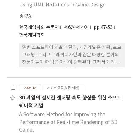
현방식, 스크립트언어 표현방식에 대해 비교분석을
Using UML Notations in Game Design
하였다. 비교분석은 게임규칙의 표현범위, 비주얼적
장희동
표현능력, 논리적 표현능력, 자동화된 검증 가능성,
그리고 효율적 형상관리 가능성에 대하여 이루어졌
한국게임학회 논문지
제6권 제 4호
pp.47-53
다. 비교분석결과 UML 표기방식이 가장 적합하였다.
한국게임학회
그러나 UML 표기방식은 보다 편리한 자동화된 검증
일반 소프트웨어 개발과 달리, 게임개발은 기획, 프로
방법의 연구개발이 필요한 것으로 판단되었다.
그래밍, 그리고 그래픽디자인과 같은 다양한 분야의
전문가들이 한 팀을 이루어 진행된다. 그래서 게임개
발은 개발참여자들 사이에 정확하고 효율적인 의사소
통이 매우 어려운 특징이 있다. 성공적인 게임개발을
위해서, 게임디자인문서의 설계내용들을 모든 개발
2006.12
서비스 종료(열람 제한)
참여자들이 정확하게 이해하고 있어야 한다. 특히 게
3D 게임의 실시간 렌더링 속도 향상을 위한 소프트
임디자인 설계요소인 게임메카닉스는 게임플레이 로
웨어적 기법
직이 집중되어 있기 때문에, 오류 없는 내용과 오류 없
는 표현, 그리고 모든 개발참여자들의 정확한 이해가
A Software Method for Improving the
요구된다. 그러나 게임개발의 규모가 커지면서, 게임
Performance of Real-time Rendering of 3D
메카닉스의 내용도 복잡하고 방대하여, 개발 참여자
Games
들이 모든 내용을 정확하게 이해하는 것이 어렵게 되