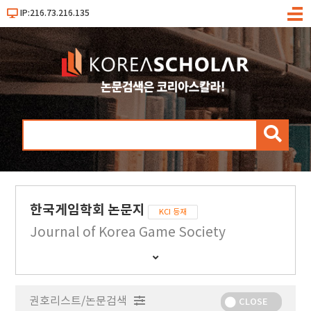
IP:216.73.216.135
메
뉴
검
색
한국게임학회 논문지
KCI 등재
Journal of Korea Game Society
간
행
물
권호리스트/논문검색
정
CLOSE