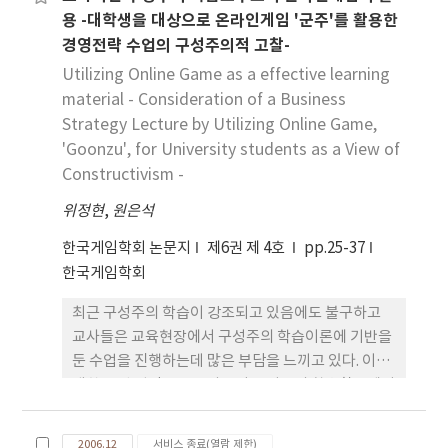
본 연구에서는 5개의 게임플랫폼을 국내 시장에 맞추
용 -대학생을 대상으로 온라인게임 '군주'를 활용한
어 ‘시장/산업전체의 매력도’와 ‘시장 내에서 해
경영전략 수업의 구성주의적 고찰-
당 비즈니스의 경쟁적 우위’을 가지고 사업단위를
평가할 수 있는 GE 모델을 설명하고 이를 국내게임산
Utilizing Online Game as a effective learning
업에 적용해 보았다. 본 연구결과 주력 플랫폼과 비주
material - Consideration of a Business
력 플랫폼이 다양하게 분포되고 있음을 알 수 있고, 향
Strategy Lecture by Utilizing Online Game,
후 신제품 개발 시기와 함께 주력투자플랫폼 및 마케
'Goonzu', for University students as a View of
팅 전략 방안을 찾을 수 있다.
Constructivism -
위정현
,
원은석
한국게임학회 논문지
제6권 제 4호
pp.25-37
한국게임학회
최근 구성주의 학습이 강조되고 있음에도 불구하고
교사들은 교육현장에서 구성주의 학습이론에 기반을
둔 수업을 진행하는데 많은 부담을 느끼고 있다. 이에
대한 주된 원인으로 교사들이 구성주의 학습활동에서
활용할 수 있는 적절한 학습도구를 찾기 힘들다는 점
을 언급할 수 있다. 최근 연구를 통해 온라인게임은 학
2006.12
서비스 종료(열람 제한)