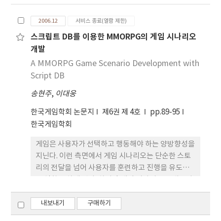
을 게이머들이 쉽게 인식하지 못하는 장점이 있다. 이
를 위하여 상황 데이터를 추출하여 학습하는 모듈과
2006.12
서비스 종료(열람 제한)
임의의 상황 데이터에 대하여 최적의 상황 제어를 판
스크립트 DB를 이용한 MMORPG의 게임 시나리오
단하는 시험 모듈을 개발하는 것을 제안하였다. 구현
개발
된 엔진은 FEAR에 이식되고 Quake2 게임에 적용되
었다. 또한 개발된 엔진의 올바른 동작과 효율성을 위
A MMORPG Game Scenario Development with
하여 다양한 실험을 하였다. 실험으로부터 개발된 엔
Script DB
진이 올바르게 동작할 뿐만 아니라 제한된 시간 내에
송현주
,
이대웅
효율적으로 동작함을 알 수 있었다.
한국게임학회 논문지
제6권 제 4호
pp.89-95
한국게임학회
게임은 사용자가 선택하고 행동해야 하는 양방향성을
지닌다. 이런 측면에서 게임 시나리오는 단순한 스토
리의 전달을 넘어 사용자를 훈련하고 진행을 유도하
는 역할을 하게 된다. 하지만 게임 시나리오는 내용이
방대하고 각 사건 단위별로 연계가 되어 실제 제작 시
어려움이 따랐다. 본 논문에서는 최소 단위인 스크립
내보내기
구매하기
트를 DB화해 이를 바탕으로 퀘스트를 작성하고 이를