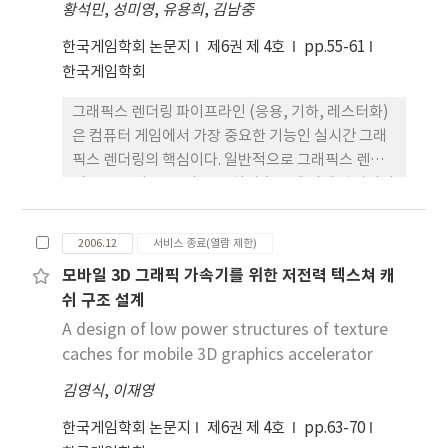
황석민
,
성미영
,
유용희
,
김남중
었다. 또한 게임메카닉스의 변경관리를 위한 형상관
리가 복잡해져 그 효율성이 떨어지게 된다. 이러한 문
한국게임학회 논문지
제6권 제 4호
pp.55-61
제를 해결하기 위해 본 논문에서는 UML표기법을 활
한국게임학회
용한 게임메카닉스 표현방법을 제안한다. 제안하는
그래픽스 렌더링 파이프라인 (응용, 기하, 레스터화)
방법은 게임메카닉스의 설계내용을 UML표기법을
은 컴퓨터 게임에서 가장 중요한 기능인 실시간 그래
사용하여 표현하기 때문에, 비주얼적 표현과 논리적
픽스 렌더링의 핵심이다. 일반적으로 그래픽스 렌더
표현을 동시에 만족한다. 또한 UML 모델기반 형상관
링은 CPU와 GPU의 두 장치의 협조에 의해 완성되며
리가 가능하기 때문에 효율적인 게임메카닉스의 형상
이 협조 과정에서 병목이 발생할 수 있다. 본 논문에서
관리가 가능하다. 제안하는 표현방법의 효과성을 제
는 CPU와 GPV 사이에 발생하는 병목현상을 줄이는
시하기 위해, 「듀드를 잡아라」 게임디자인문서의
2006.12
서비스 종료(열람 제한)
데 초점을 맞추어, 보통은 하나의 스레드로 처리되는
내용을 제안하는 방법으로 변환하여 표현해서 비주얼
모바일 3D 그래픽 가속기를 위한 저전력 텍스쳐 캐
CPU 연산을 순수 CPU 연산과 GPV와 연관된 연산의
적 표현능력, 논리적 표현능력, 그리고 효율적인 형상
쉬 구조 설계
두 가지로 구분하여 서로 독립적인 스레드로 병렬처
관리 가능성을 보여주었다.
리 되게 함으로써 실시간 그래픽스 렌더링의 성능을
A design of low power structures of texture
향상시키는 방법을 제안한다. 이 방법은 CPU와 GPV
caches for mobile 3D graphics accelerator
사이의 협조를 위한 전송 과정에서의 병렬성을 극대
김영식
,
이재영
화한다. 실험을 통하여 제안하는 방법이 기존의 방법
보다 더 빠르게 그래픽스 렌더링을 수행함을 검증하
한국게임학회 논문지
제6권 제 4호
pp.63-70