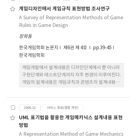
습도구로서 효과적임이 증명되었다. 이에 본 연구는
게임디자인에서 게임규칙 표현방법 조사연구
구성주의 학습에 온라인게임이 효과적인 학습도구로
A Survey of Representation Methods of Game
활용될 수 있음을 논의해 보고자 한다. 본 연구는
2006년 온라인게임 '군주'를 활용하여 중앙대학교 대
Rules in Game Design
학생 50명을 대상으로 9주 동안 진행된 전략경영 수
장희동
업과정을 구성주의 학습의 관점으로 살펴보았다. 그
결과 온라인게임을 활용한 수업에서 구성주의 학습방
한국게임학회 논문지
제6권 제 4호
pp.39-45
법이 효과적으로 적용되고 있음을 알 수 있었다. 이러
한국게임학회
한 논의를 바탕으로 구성주의 학습활동의 효과적인
게임개발에서 설계내용은 디자인단계에서 뿐 아니라
도구로써 온라인게임이 활용될 수 있음을 논의하였
구현단계와 테스트단계까지 자주 변경이 이루어진다.
다.
게임의 설계내용은 게임규칙과 콘텐츠의 설계내용으
로 이루어진다. 그 중에서 게임규칙의 설계 내용은, 모
든 개발참여자들이 쉽고 정확하게 이해할 수 있어야
하고 자주 이루어지는 변경들이 효율적으로 관리되어
2006.12
서비스 종료(열람 제한)
야 하며 그리고 정확한 검증이 이루어져야 한다. 본 연
UML 표기법을 활용한 게임메카닉스 설계내용 표현
구는 게임규칙의 설계내용에 대해, 게임디자인에서
방법
적합하게 될 수 있는 표현방식을 찾기 위한 조사연구
로서, 문서표현방식, UML 표현방식, 페트리네트 표
A Representation Method of Game Mechanics