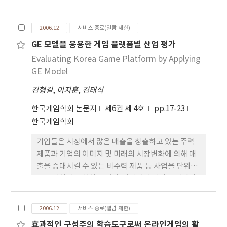
는데 그렇다면 스토리보드를 제작하기 위해서는 미술
가처럼 그림을 잘 그려야 하나? 하고 생각할 수 있겠
2006.12
서비스 종료(열람 제한)
지만, 히치콕이나 스필버그의 스토리보드를 본다면
GE 모델을 응용한 게임 플랫폼별 산업 평가
그들의 그림 실력이 형편없다는 것을 알 수 있듯이 스
Evaluating Korea Game Platform by Applying
토리보드에 있어서 중요한 것은 배우의 움직임(動線)
이라 할 수 있다. 그래서 스토리보드를 빠르고 쉽게 만
GE Model
들 수 있는 방법으로 시뮬레이션을 지원하는 디지틸
김형길
,
이지훈
,
김태식
스토리 보드를 개발해보았다. 디지털 스토리보드를
활용하게 되면 업무의 생산력을 더욱 높일 수 있고 아
한국게임학회 논문지
제6권 제 4호
pp.17-23
이디어를 창조하거나 장면(Shot)을 생성하는데 있
한국게임학회
어서 작업자의 시간을 더욱 소중하게 해줄 수 있다. 또
기업들은 시장에서 많은 매출을 창출하고 있는 주력
한 인터넷에서 스토리보드를 볼 수 있도록 html문서
제품과 기업의 이미지 및 미래의 시장변화에 의해 매
로 출력 또는 생성할 수 있기 때문에 작업 동료나 고객
출을 증대시킬 수 있는 비주력 제품 등 사업을 단위별
과 함께 스토리보드를 공유할 수도 있다.
로 구성하여 운영하고 있다. 사업단위 평가는 자사가
보유하고 있는 사업들이 현재 시장에서 어떤 위치를
차지하고 있으며 투자 가치가 있는지의 판단 여부와
2006.12
서비스 종료(열람 제한)
함께 사업 다각화 등에 있어 반드시 필요한 부분이다.
효과적인 구성주의 학습도구로써 온라인게임의 활