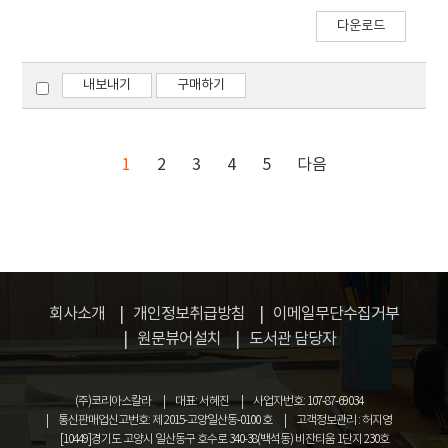
efficient energy conversion device.
다운로드
Especially, considerable attention has been
paid to the development of thin polymer
electrolyte membranes (PEMs) for the
내보내기
구매하기
practical application of PEMFCs. However,
thin PEMs normally have poor
physicochemical stability. It is well-known
1
2
3
4
5
다음
that the physicochemical stability of polymer
membrane can be improved by cross-linking
technology. In this presentation two
different types of cross-linked membranes
from sulfonated poly(arylene ether sulfone)
(SPAES) will be introduced: 1) cross-linked
회사소개
개인정보취급방침
이메일무단수집거부
SPAES membranes prepared using flexible
원문뷰어설치
도서관 담당자
perfluoropolyether as a cross-linker. 2) End
group cross-linked SPAES membranes
prepared via simple thiol-ene click reaction.
(주)코리아스칼라
대표: 서혜진
사업자번호: 107-87-69034
통신판매업신고번호: 제 2015-고양일산동-0100 호
고객정보관리 : 허지영
[10449]경기도 고양시 일산동구 호수로 340-38(백석동) 비잔티움 1단지 230호