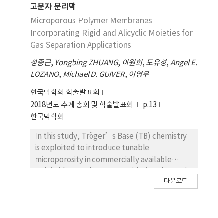
리 응용에 적용한다.
고분자 분리막
Microporous Polymer Membranes
Incorporating Rigid and Alicyclic Moieties for
Gas Separation Applications
성종근
,
Yongbing ZHUANG
,
이원희
,
도유성
,
Angel E.
LOZANO
,
Michael D. GUIVER
,
이영무
한국막학회 학술발표회
2018년도 추계 총회 및 학술발표회
p.13
한국막학회
In this study, Tröger’s Base (TB) chemistry
is exploited to introduce tunable
microporosity in commercially available
polyimide membranes. Considering that TB is
다운로드
a rigid, V-shaped and bridged alicyclic amine,
there have been notable reports on
accessing feasibility in TB for gas separation