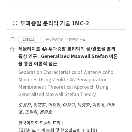
introduced that the preferential isopropyl
alcohol separation from the aqueous feed
was carried out using the composite
투과증발 분리막 기술 1MC-2
membranes according to the operating
conditions, such as, the operating
temperature, feed concentration etc. And
2018.11
구독 인증기관·개인회원 무료
the commercial scale module was prepared
제올라이트 4A 투과증발 분리막의 물/알코올 분리
and tested for the long-term period, and
특성 연구 : Generalized Maxwell Stefan 이론
finally the stabilized and consistent results
을 통한 이론적 접근
of both permeability and selectivity were
Separation Characteristics of Water/Alcohol
obtained.
Mixtures Using Zeolite 4A Pervaporation
Membranes : Theoretical Approach Using
Generalized Maxwell Stefan Theory
오웅진
,
정재칠
,
이정현
,
여정구
,
박영철
,
김현욱
,
이동
호
,
조철희
,
문종호
한국막학회 학술발표회
2018년도 추계 총회 및 학술발표회
p.18