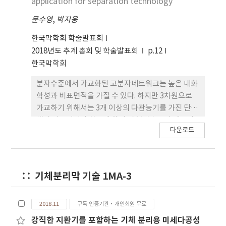
application for separation technology
문수영
,
박지웅
한국막학회 학술발표회
2018년도 추계 총회 및 학술발표회
p.12
한국막학회
분자수준에서 가교화된 고분자네트워크는 높은 내화
학성과 비표면적을 가질 수 있다. 하지만 3차원으로
가교하기 위해서는 3개 이상의 다관능기를 가진 단량
체가 사용되어야 하는데 합성 시 분자수준의 네트워
다운로드
크를 구성하기 전에 겔화가 되거나 침전이 발생하게
되어 높은 가교도의 고분자네트워크를 합성할 수 없
다. 본 발표에서는 유기 졸-겔법을 이용하여 가교화된
고분자네트워크가 용매내에 안정하게 분산되어 있는
기체분리막 기술 1MA-3
졸을 합성한다. 합성된 sol은 다양한 공정에 의해 나
노파티클, 나노캡슐, 프리스탠딩 필름, 계층적 기공
구조를 가지는 모노리스, 고분자 복합체로 가공이 가
2018.11
구독 인증기관·개인회원 무료
능하며 이를 이용하여 흡착제, 기체분리막 등 가스분
강직한 지환기를 포함하는 기체 분리용 미세다공성