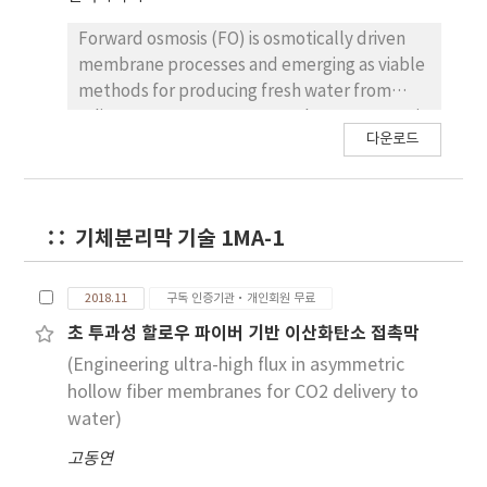
Forward osmosis (FO) is osmotically driven
membrane processes and emerging as viable
methods for producing fresh water from
saline water or wastewater. The FO process is
다운로드
a promising and emerging low energy
desalination technology and has been
investigated for a wide range of applications
including desalination, wastewater
기체분리막 기술 1MA-1
treatment, reverse osmosis concentrate
treatment, food processing, emergency
nutritious drinks, pharmaceutical industries,
2018.11
구독 인증기관·개인회원 무료
etc. In particular, although FO membranes
초 투과성 할로우 파이버 기반 이산화탄소 접촉막
have been available for over 40 years, there is
(Engineering ultra-high flux in asymmetric
still room to improve the water flux and
hollow fiber membranes for CO2 delivery to
reverse salt flux. Therefore, this
water)
presentation will initially probe various
opportunities to extend potential
고동연
commercialization of FO into new niches and