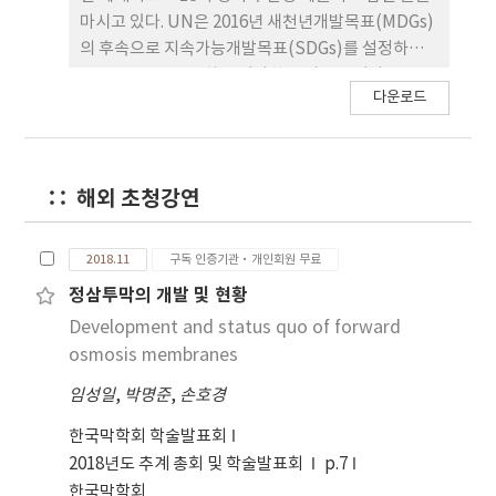
마시고 있다. UN은 2016년 새천년개발목표(MDGs)
의 후속으로 지속가능개발목표(SDGs)를 설정하였
고 목표 6.1은 안전하고 저렴한 물의 공급이다. TAPS
다운로드
는 SDGs 6.1을 달성하기 위하여 분리막 기술(T), 연
간 10달러로 5인 가정이 안전한 물을 사용 할 수 있는
경제성(A), 5년 이상 사용 가능하고 세척이 용이한 현
실성(P), 기술이전과 현지 생산으로 지속성(S)을 확
해외 초청강연
보한 해결방안이다. End-free Gravity-driven
Membrane(EFGDM)은 전기나 화학약품, 숙련된
인력이 부족한 저개발국가에도 저렴한 가격에 사용할
2018.11
구독 인증기관·개인회원 무료
수 있다. 본 연구에서는 TAPS 솔루션과 EFGDM, 엔
정삼투막의 개발 및 현황
드프리 막모듈의 특성과 개발에 관해 소개하고자 한
Development and status quo of forward
다.
osmosis membranes
임성일
,
박명준
,
손호경
한국막학회 학술발표회
2018년도 추계 총회 및 학술발표회
p.7
한국막학회