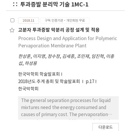
membrane applications. However, this
투과증발 분리막 기술 1MC-1
presentation shows a different but much
viable preparation approach in comparison to
the already reported ones. This approach
2018.11
구독 인증기관·개인회원 무료
only requires commercially available
고분자 투과증발 막분리 공정 설계 및 적용
monomers with two preparation steps, thus
Process Design and Application for Polymeric
it can accommodate scalable and practical
Pervaporation Membrane Plant
productions. Five different kinds of
homopolymers and six copolymers were
한상훈
,
이지영
,
정수정
,
김세종
,
조민재
,
임진혁
,
이충
explored to demonstrate structure-
섭
,
하성용
property-performance relationships and to
한국막학회 학술발표회
evaluate practical applicability towards
2018년도 추계 총회 및 학술발표회
p.17
industrial level.
한국막학회
The general separation processes for liquid
mixtures need the energy consumed and
causes of primary cost. The pervaporation
separation process could be regarded as the
다운로드
energy saving process[1]. In this study, it is