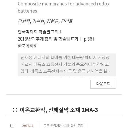
carboxylic acid layer to transport sodium ions
Composite membranes for advanced redox
rapidly and to prevent the passage of
batteries
hydroxide ions, respectively. The
commercially available membranes are,
김희탁
,
김수현
,
김현규
,
김리율
however, suffering from delamination issues
한국막학회 학술발표회
occurring in their interface. In this
2018년도 추계 총회 및 학술발표회
p.36
presentation, delamination-free membrane
한국막학회
fabrication processes will be addressed.
신재생 에너지의 확대를 위한 대용량 에너지 저장장
치로서 레독스 흐름전지 기술의 중요성이 부각되고
있다. 레독스 흐름전지는 양극 및 음극 전해액을 셀에
순환시켜 전해액에 용해되어 있는 활물질의 산화 및
다운로드
환원 반응을 유도시키는 전지로서 전지의 효율 및 수
명 확보를 위해서 양쪽 전해액을 분리시켜 주며 이온
전달을 일으킬 수 있는 멤브레인의 사용이 필수적이
다. 그러나 기존 레독스 흐름전지에 사용되는 멤브레
이온교환막, 전해질막 소재 2MA-3
인은 활물질 차단 특성, 이온 전달 특성, 물리화학적
내구성 및 가격 측면에서 부족한 특성이 많으며, 이를
개선함으로서 레독스 흐름전지의 효율, 수명 향상 및
2018.11
구독 인증기관·개인회원 무료