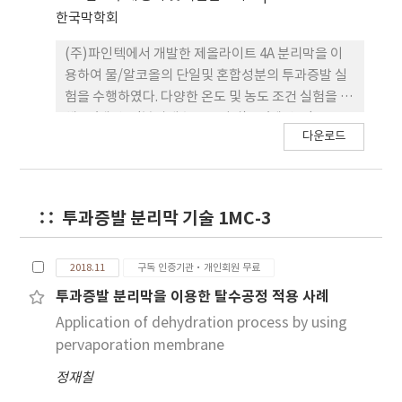
한국막학회
(주)파인텍에서 개발한 제올라이트 4A 분리막을 이
용하여 물/알코올의 단일및 혼합성분의 투과증발 실
험을 수행하였다. 다양한 온도 및 농도 조건 실험을 통
해 물/메탄올(분리계수 250 이상) 물/에탄올(3,000
다운로드
이상), 물/이소프로필알코올(1,500 이상), 물/부탄
올 (1,500 이상) 혼합물로 부터 물을 선택적으로 분리
할 수 있음을 확인하였다. 활동도계수-퓨개시티 모형,
GMS 모형 및 Dusty Gas 모형을 이용하여 단일성분
투과증발 분리막 기술 1MC-3
및 혼합물의 투과증발 거동을 모사하였으며, GA
(Genetic Algorithm) 및 SQP (sequential
quadratic programming)를 이용한 상수추정을
2018.11
구독 인증기관·개인회원 무료
통하여 제올라이트 활성층의 흡착 및 확산 상수를 구
투과증발 분리막을 이용한 탈수공정 적용 사례
하였다.
Application of dehydration process by using
pervaporation membrane
정재칠