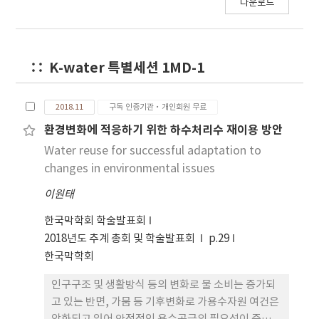
다운로드
용되고 있으며, 에너지 소모는 3-4 kWh/m3 정도이
다. 해수담수화 플랜트 소요비용 중 운영비용이 약
35~65%를 차지하므로 해수담수화 기술의 확대 적용
을 위해서는 비용 절감형 운영 기술 개발이 필수적이
K-water 특별세션 1MD-1
다. 이에 K-water에서는 ‘중동지역 맞춤형 저에너
지 해수담수화플랜트 기술개발’ 과제 참여를 통해
저에너지⋅고효율 해수담수화 운영 기술을 개발하고
2018.11
구독 인증기관·개인회원 무료
있으며, UAE에 구축될 1,000m3/d 규모 플랜트에
환경변화에 적응하기 위한 하수처리수 재이용 방안
적용할 계획이다. 본 기술 적용을 통해 해수담수플랜
Water reuse for successful adaptation to
트 연간 운영비용 증가율을 5% 이내로 유지하는 것
changes in environmental issues
을 목표로 한다.
이원태
한국막학회 학술발표회
2018년도 추계 총회 및 학술발표회
p.29
한국막학회
인구구조 및 생활방식 등의 변화로 물 소비는 증가되
고 있는 반면, 가뭄 등 기후변화로 가용수자원 여건은