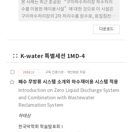
본 사례는 최근 준공된 “구미하수처리장 하수처리
수를 이용한 재이용시설”에 대한 것으로 이 시설은
구미하수처리장의 2차 처리수를 원수로, 응집침전시
설, 전처리시설, 주처리시설과 재이용수 공급시설로
다운로드
구성되어 있으며, 설비의 성능 확인을 위한 시운전을
완료하였다. 주처리시설로는 역삼투막(RO
Membrane)을 적용하였으며, 하수처리수 내 잔류
물질로 인한 역삼투막 성능저하방지와 수요처의 요구
K-water 특별세션 1MD-4
수질 충족을 위해 활성탄 주입을 포함한 응집침전공
정과 정밀여과막(Micro Filter)을 전처리시설로 구
성하였다. 사업 초기단계에 현재 시공된 것과 동일한
2018.11
구독 인증기관·개인회원 무료
공정으로 구성된 Pilot Plant를 건설, 운영하여, 반
폐수 무방류 시스템 소개와 하수재이용 시스템 적용
영된 각 단계별 공정의 적정성과 주요 설계 인자를 확
Introduction on Zero Liquid Discharge System
인하였으며, 일부 확인된 개선 사항은 실시설계시 반
and Combination with Wastewater
영하였다.
Reclamation System
하태상
한국막학회 학술발표회