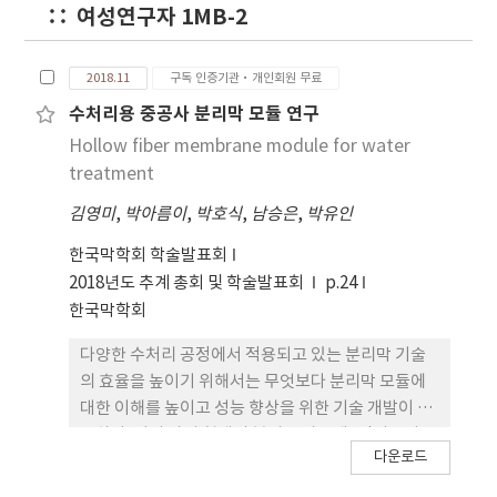
durability, need of pre-treatment or high
여성연구자 1MB-2
pressure drive for its industrial application.
Also, the power plant flue gas with normally
10~20% of CO2 content should be
2018.11
구독 인증기관·개인회원 무료
concentrated upto 99% for being
수처리용 중공사 분리막 모듈 연구
compressed and liquefied to transportable
Hollow fiber membrane module for water
CO2 by pipeline, indicating the need of high
treatment
selective membrane process as well as high
recovery. In this work, the possibility of
김영미
,
박아름이
,
박호식
,
남승은
,
박유인
membrane process for post-combustion
한국막학회 학술발표회
treatment in terms of recent technology will
2018년도 추계 총회 및 학술발표회
p.24
be announced. The practically applicable
한국막학회
process for CO2 capture also be suggested
briefly.
다양한 수처리 공정에서 적용되고 있는 분리막 기술
의 효율을 높이기 위해서는 무엇보다 분리막 모듈에
대한 이해를 높이고 성능 향상을 위한 기술 개발이 필
요하다. 여러 가지 형태의 분리막 가운데, 단위부피당
다운로드
표면적이 크고 모듈화 및 대형화에 용이하여 수처리
및 기타 분리 공정에 활용되고 있는 중공사형 분리막