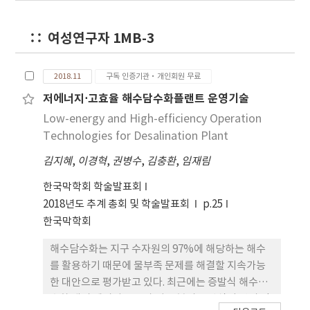
모듈에 대해 중점을 맞춰 연구를 수행하였다. 기존 수
처리 공정 및 해수담수화 공정 특성에 따라 다른 중공
여성연구자 1MB-3
사 분리막 모듈의 구조 및 내부 흐름에 대해 분석하고,
이를 바탕으로 모듈 구조 개선 및 공정 운전 조건 최적
화등을 통해 중공사 분리막 모듈 성능 향상시키기 위
2018.11
구독 인증기관·개인회원 무료
한 방법을 다각적으로 모색하고자 한다.
저에너지⋅고효율 해수담수화플랜트 운영기술
Low-energy and High-efficiency Operation
Technologies for Desalination Plant
김지혜
,
이경혁
,
권병수
,
김충환
,
임재림
한국막학회 학술발표회
2018년도 추계 총회 및 학술발표회
p.25
한국막학회
해수담수화는 지구 수자원의 97%에 해당하는 해수
를 활용하기 때문에 물부족 문제를 해결할 지속가능
한 대안으로 평가받고 있다. 최근에는 증발식 해수담
수화 대비 에너지 소모가 낮은 분리막 방식이 널리 적