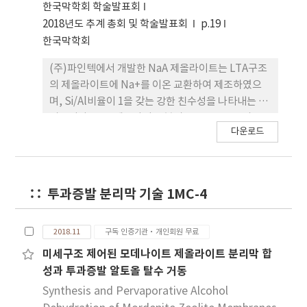
한국막학회 학술발표회
2018년도 추계 총회 및 학술발표회
p.19
한국막학회
(주)파인텍에서 개발한 NaA 제올라이트는 LTA구조
의 제올라이트에 Na+를 이온 교환하여 제조하였으
며, Si/Al비율이 1을 갖는 강한 친수성을 나타내는 분
리막이다. NaA 제올라이트 분리막은 18~20㎛의 막
다운로드
두께를 나타내었으며, Single tube의 막면적은 0.02
㎡를 갖는 분리막을 사용하였다. 이와 같은 분리막을
사용하여 에탄올, 이소프로필알코올, 부탄올 등에 포
함된 수분을 제거하기 위한 투과증발 평가를 수행하
투과증발 분리막 기술 1MC-4
였다. 다양한 Feed 종류에 따라 동일한 분리막을 이
용해 물을 선택적으로 분리할 수 있음을 확인하였다.
이 논문은 2017년도 한국연구재단 국제협력사업의
2018.11
구독 인증기관·개인회원 무료
지원을 받아 연구되었음(NRF-
미세구조 제어된 모데나이트 제올라이트 분리막 합
2016K1A3A1A48954033).
성과 투과증발 알토올 탈수 거동
Synthesis and Pervaporative Alcohol