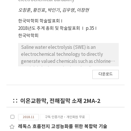
오창훈
,
황진표
,
박인기
,
김우영
,
이창현
한국막학회 학술발표회
2018년도 추계 총회 및 학술발표회
p.35
한국막학회
Saline water electrolysis (SWE) is an
electrochemical technology to directly
generate valued chemicals such as chlorine
gas (Cl2), hydrogen (H2), and sodium
다운로드
hydroxide (NaOH) by applying electric
energy. The key materials in SWE are cation
exchange membranes with high selectivity to
sodium ions under chemically harsh SWE
이온교환막, 전해질막 소재 2MA-2
conditions. The representative SWE
membranes are perfluorinated double
layered membranes composed of
2018.11
구독 인증기관·개인회원 무료
perfluorinated sulfonic acid layer and
레독스 흐름전지 고성능화를 위한 복합막 기술