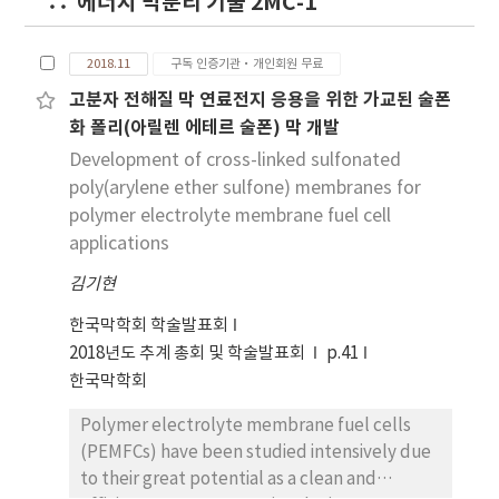
에너지 막분리 기술 2MC-1
also be considered for successful
commercialization of the electrochemical
membrane processes. In this work, we have
2018.11
구독 인증기관·개인회원 무료
investigated the optimum design parameters
고분자 전해질 막 연료전지 응용을 위한 가교된 술폰
of the cost-effective IEMs for successful
화 폴리(아릴렌 에테르 술폰) 막 개발
application to various electrochemical
Development of cross-linked sulfonated
membrane processes. (This work was
poly(arylene ether sulfone) membranes for
supported by the Technology Innovation
polymer electrolyte membrane fuel cell
Program funded by the Korea government
applications
(MOTIE) (No. 10047796).).
김기현
한국막학회 학술발표회
2018년도 추계 총회 및 학술발표회
p.41
한국막학회
Polymer electrolyte membrane fuel cells
(PEMFCs) have been studied intensively due
to their great potential as a clean and