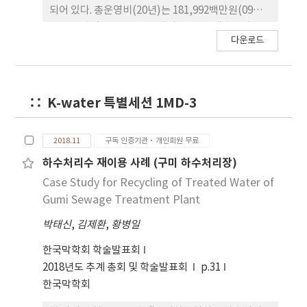
되어 있다. 총운영비(20년)는 181,992백만원(09년)
으로 전력비 35.9%, 막 교체비 22.2%, 대수선비
다운로드
14.1%, 약품비 13.7%, 인건비/제경비 8.5%, 경상수
선비 3.6%, 보험료 2.0%로 구성되며, 지난 3년 동안
운영비 집행현황은 전력비 42.4%, 약품비 14.6%를
차지하였다. 원가관리 방향은 전력비 절감(전력 거래
K-water 특별세션 1MD-3
시장 참여, 전기요금 단가 차이를 이용한 부하 변동 운
전, ESS 도입 및 운영)과 UF/RO 막 관리(세정력을
극대화하는 약품 및 세정, 내오염성 및 염제거 성능이
2018.11
구독 인증기관·개인회원 무료
탁월한 RO 막의 선정)등을 설정, 실행하고 있다.
하수처리수 재이용 사례 (구미 하수처리장)
Case Study for Recycling of Treated Water of
Gumi Sewage Treatment Plant
박태신
,
김제환
,
황병일
한국막학회 학술발표회
2018년도 추계 총회 및 학술발표회
p.31
한국막학회