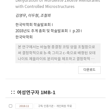
Dehydration of Mordenite Zeolite Membranes
with Controlled Microstructures
김영무
,
이두형
,
조철희
한국막학회 학술발표회
2018년도 추계 총회 및 학술발표회
p.20
한국막학회
본 연구에서는 바늘형 종결정 코팅 양을 조절함으로
써 결정학적으로 b-축 그리고 c-축으로 배향된 모데
나이트 제올라이트 분리막을 제조하고 결정학적 배향
이 투과증발 에탄올 탈수 거동에 미치는 영향을 고찰
다운로드
하였다. c-축 방향으로 길게 자란 종결정 코팅 양이 증
가할수록 b-축 방향에서 c-축 방향으로 성장된 분리
막이 얻어졌고, 진화론적 성장 기구에 의해 설명되었
다. 8R 단일채널을 갖는 b-축 배향된 분리막은 1000
여성연구자 1MB-1
이상의 선택도와 0.2 kg/m2h의 총 유속을 나타냈다.
b-축 방향으로 배향된 분리막이 높은 선택도와 상대
적으로 높은 투과도를 보이는 것은 물의 운동역학적
2018.11
구독 인증기관·개인회원 무료