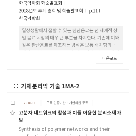
한국막학회 학술발표회
applications, identifying key technology
2018년도 추계 총회 및 학술발표회
p.11
constraints. Then our FO membranes
한국막학회
developed will be presented.
일상생활에서 접할 수 있는 탄산음료는 전 세계적 상
업 음료 시장의 매우 큰 부분을 차지한다. 기존에 이와
같은 탄산음료를 제조하는 방식은 보통 배치형의 기
계적 공정 (McCann 탄산기, 제트 믹서 등)을 통해 이
다운로드
루어져 왔다. 하지만 이와 같은 기계적 교반을 동반한
탄산화 공정은 연속식 운전이 어려우며 물질전달 상
의 한계점이 존재한다는 단점이 있다. 본 연구에서는
이런 단점을 탈피하여 기존의 배치형 탄산화 장치를
기체분리막 기술 1MA-2
대체할 수 있는 초소형 연속식 탄산화 장치를 할로우
파이버 시스템을 통해 제안하고자 한다. 특히 이산화
탄소 기체 버블이 발생하지 않으며 물로 이산화탄소
2018.11
구독 인증기관·개인회원 무료
를 직접 전달할 수 있는 이와 같은 시스템은 여러 산업
고분자 네트워크의 합성과 이를 이용한 분리소재 개
분야의 응용이 가능할 것으로 예상된다.
발
Synthesis of polymer networks and their