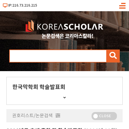
IP:216.73.216.215
메
뉴
검
색
한국막학회 학술발표회
간
행
물
권호리스트/논문검색
정
CLOSE
보
보