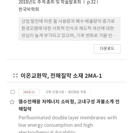
2018년도 추계 총회 및 학술발표회
p.32
한국막학회
산업 발전에 따른 물 사용량과 폐수 배출량의 증가로
환경오염에 대한 사회적 인식과 제도적 개선에 대한
관심이 높게 부각되고 있으며, 기후 변화로 가뭄 빈발
과 지역적 물 부족 문제를 해결하기 위한 대안으로 물
다운로드
재이용 시스템 공급을 활성화시키는 것이다. 해당 사
업장내 하(폐)수의 재이용 시스템 도입에 대한 제반
여건은 기술적으로는 상당 수준으로 정착되고 있으나
물 재이용 시스템에서 발생되는 오염원 배출에 대해
이온교환막, 전해질막 소재 2MA-1
서는 여전히 환경 보전 및 수자원 보호 등의 사회적 책
임과 기술적 한계로 인하여 물 재이용 시스템 활성화
에 난항을 겪고 있다. 이에 발생 폐수를 당해 사업장안
2018.11
구독 인증기관·개인회원 무료
에서 재이용하고 오염원은 고형화하여 외부 처리하는
염수전해용 저에너지 소비형, 고내구성 과불소계 전
폐수 무방류 배출시설의 도입에 대해 실적 사례 소개
해질막
와 하수 재이용 시스템과의 연계성에 대해 소개하고
Perfluorinated double layer membranes with
자 한다.
low energy consumption and high
electrochemical durability