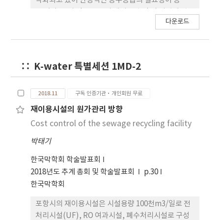
악화되고 있어 안정적인 용수공급의 필요성이 증대되
고 있다. 우리 정부는 물의 재이용 촉진 및 지원에 관
다운로드
한 법률을 제정하고 하수처리수 재이용, 중수도, 빗물
이용 등 지속가능한 물 순환을 추진하며 지역적 물 부
족을 해소하기 위하여 노력하고 있다. 정부는 물 재이
용 관리체제를 강화하고 시설기반을 구축하는 한편
K-water 특별세션 1MD-2
관련 산업 육성과 전문인력 양성을 위해 노력해 왔다.
하지만 국내 물 재이용은 여러 가지 정책⋅재정⋅기술적
한계로 인해 계획대비 더디게 진행되고 있어 물 재이
2018.11
구독 인증기관·개인회원 무료
용 방향성의 재정립이 필요하다. 이에 본 발표를 통해
재이용시설의 원가관리 방향
물재이용의 방향에 대하여 하수처리수 재이용을 중심
Cost control of the sewage recycling facility
으로 제언하고자 한다.
박태기
한국막학회 학술발표회
2018년도 추계 총회 및 학술발표회
p.30
한국막학회
포항시의 재이용시설은 시설용량 100천m3/일로 전
처리시설(UF), RO 여과시설, 폐수처리시설로 구성