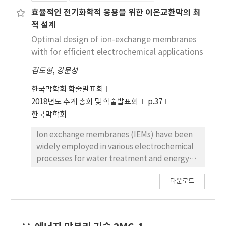
가격저감 효과를 얻을 수 있다. 본 연구에서는 이러한
효율적인 전기화학적 응용을 위한 이온교환막의 최
레독스 흐름전지용 멤브레인의 문제점을 정리하고,
적 설계
이를 개선시키기 위한 멤브레인 소재 및 구조설계 전
Optimal design of ion-exchange membranes
략에 대해 논의한다. 특히 활물질 차단과 내구성 향상
with for efficient electrochemical applications
혹은 가격저감을 동시에 만족시키는 복합막 기술을
소개한다.
김도형
,
강문성
한국막학회 학술발표회
2018년도 추계 총회 및 학술발표회
p.37
한국막학회
Ion exchange membranes (IEMs) have been
widely employed in various electrochemical
processes for water treatment and energy
conversion. Their intrinsic properties such as
다운로드
electrical resistance and permselectivity are
the key parameters dominating the
efficiency of the electrochemical processes.
The cost-effectiveness of the IEMs should