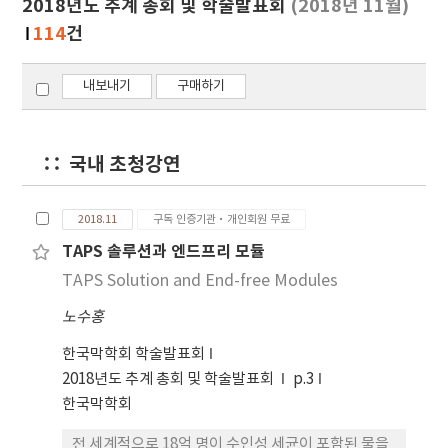
2018년도 추계 총회 및 학술발표회
(2018년 11월)
기
114
건
내보내기
구매하기
국내 초청강연
2018.11
구독 인증기관·개인회원 무료
TAPS 솔루션과 엔드프리 모듈
TAPS Solution and End-free Modules
노수홍
한국막학회 학술발표회
2018년도 추계 총회 및 학술발표회
p.3
한국막학회
전 세계적으로 18억 명이 수인성 세균이 포함된 물을