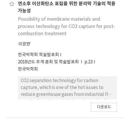
직경이 8R의 직경에 비하여 작기 때문에 물의 이동이
연소후 이산화탄소 포집을 위한 분리막 기술의 적용
방해되지 않는 반면 에탄올은 상대적으로 방해받기
가능성
때문으로 설명되어졌다.
Possibility of membrane materials and
process technology for CO2 capture for post-
combustion treatment
이정현
한국막학회 학술발표회
2018년도 추계 총회 및 학술발표회
p.23
한국막학회
CO2 separation technology for carbon
capture, which is one of the hot issues to
reduce greenhouse gases from industrial flue
gas, has been intensively investigated so far.
다운로드
Despite of several benefits, the membrane
technology has some obstacles like large-
scale module fabrication, membrane