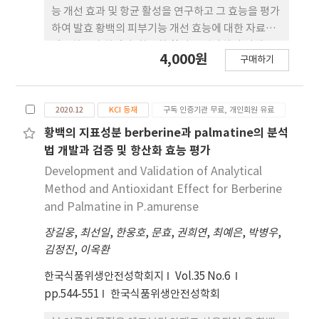
의 범 위였으며, LOQ는 1.45-2.44 μg/mL 범위에서
능 개선 효과 및 항균 활성을 연구하고 그 효능을 평가
정량분석이 가능한 것으로 나타났다. 분석법 검증 결
하여 발효 황백의 피부기능 개선 효능에 대한 자료를
과, 특이성, 직선 성, 정밀성 및 정확성 모두 우수한 분
제공하고자 하였다. 항산화 활성을 평가하기 위해 총
4,000원
석법임을 검증하였 으며, LOD와 LOQ 또한 Vitalbos
구매하기
플라보노이드, 총 페놀 함량, FRAP, DPPH 라디칼
분석에 적합하였음을 확 인하였다. 검증된 분석법을
소거능, reducing power, 아질산염소거능 등을 측
이용하여 Vitalbos의 지표 성분 함량을 측정하였을
정하였고, 피부 기능 개선 효과를 확인하기 위해 LPS
때, DAA, 총당 함량, galacturonic acid, glucose
2020.12
KCI 등재
구독 인증기관 무료, 개인회원 유료
를 처리한 RAW 264.7 대식세포와 TRF-α/IFN-γ를
및 galactose의 함량은 각각 2.31±0.06 mg/dry
처리한 HaCaT 피부표피 세포를 바탕으로 XTT 세포
황백의 지표성분 berberine과 palmatine의 분석
weight g, 475.92±5.95 mg/dry weight g,
독성평가, NO 생성 억제능 평가, ELISA kit를 이용
법 개발과 검증 및 항산화 효능 평가
72.83±1.05 mg/dry weight g, 71.63±2.44
한 염증성 cytokine의 생성량을 평가 하여 항염증 활
Development and Validation of Analytical
mg/dry weight g 및 67.30±2.31 mg/dry weight
성을 평가하였다. 항산화 활성의 측정 결과 발효 전 황
Method and Antioxidant Effect for Berberine
g으로 측정되었다. 본 연구에서 검증된 분석법을 사
백 시료에서는 현저히 낮은 결과를 보였으 나, 발효과
and Palmatine in P.amurense
용했을 때 Vitalbos의 지표성분 3종에 대하여 우수한
정을 거치며 항산화 활성이 증가하는 결과를 확인할
재현성으로 정 량분석이 가능하였으며, 건강기능식
장길웅
,
최선일
,
한웅호
,
문효
,
권희연
,
최예은
,
박병우
,
수 있었다. XTT 세포독성 평가 결과, RAW 264.7 세
품 소재로의 품질관리에 기여할 수 있을 것으로 판단
김정진
,
이옥환
포와 HaCaT 세포 모두 3.13, 6.25, 12.5 μg/mL의 농
된다.
도에서 독성이 없음을 확인하였다. NO 생성 억제능
한국식품위생안전성학회지
Vol.35 No.6
평가와 ELISA kit를 이용한 실험 결과 황백 시료가 발
pp.544-551
한국식품위생안전성학회
효됨에 따 라 염증반응 매개물질인 NO의 생성량이