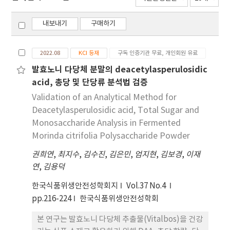
내보내기
구매하기
2022.08
KCI 등재
구독 인증기관 무료, 개인회원 유료
발효노니 다당체 분말의 deacetylasperulosidic
acid, 총당 및 단당류 분석법 검증
Validation of an Analytical Method for
Deacetylasperulosidic acid, Total Sugar and
Monosaccharide Analysis in Fermented
Morinda citrifolia Polysaccharide Powder
권희연
,
최지수
,
김수진
,
김은민
,
엄지현
,
김보경
,
이재
연
,
김용덕
한국식품위생안전성학회지
Vol.37 No.4
pp.216-224
한국식품위생안전성학회
본 연구는 발효노니 다당체 추출물(Vitalbos)을 건강