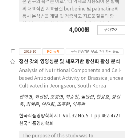
감소하고 IL-6와 IL-1β의 발현이 현저하게 감소함을
본 연구의 목적은 예로부터 약재로 사용되어 온 황백
확인할 수 있었다. 발효 전후 황백 추출물의
의 대표적인 지표물질 berberine 및 palmatine의
berberine 및 palmatine의 함량을 분석한 결과
동시 분석법을 개발 및 검증하고 지표물질들의 항산
palmatine은 검출되지 않았으며 berberine의 함
화 효능을 평가하여 해당 물질들에 대한 기초자료를
4,000원
량은 발효에 따라 증가함을 확인할 수 있었다.
구매하기
제공하고자 하였다. 표 준물질들의 동시 분석법은 특
이성, 직선성, 정확성, 정밀성, 검출한계 및 정량한계
를 측정하여 신뢰성을 검증하였으며, 지표물질들의
2019.10
KCI 등재
구독 인증기관 무료, 개인회원 유료
항산화 활성은 FRAP 활성, reducing power 및 아
질산염 소거능 실험으로 측정하였다. HPLCPDA를
정선 갓의 영양성분 및 세포기반 항산화 활성 분석
이용하여 berberine과 palmatine의 혼합용액을
Analysis of Nutritional Components and Cell-
분 석하였을 때, 두 물질이 간섭 없이 선택적으로 분리
based Antioxidant Activity on Brassica juncea
되었 음을 확인하였다. Berberine 및 palmatine의
Cultivated in Jeongseon, South Korea
검량선의 상관 계수 값은 모두 0.9999로 우수한 직선
권희연
,
최선일
,
조봉연
,
최승현
,
심완섭
,
한웅호
,
장길
성을 보여 분석에 적합함을 알 수 있었고 정확성과 정
웅
,
최예은
,
여진희
,
조주현
,
이옥환
밀성은 농도를 알고 있는 황백 시료에 인위적으로 저
농도, 중농도, 고농도의 표준물질 혼합용액을 첨가하
한국식품영양학회지
Vol. 32 No. 5
pp.462-472
여 계산하였다. 정밀성과 정확성은 일간실험 및 일내
한국식품영양학회
실험으로 확인하였다. Berberine 의 일간 및 일내 정
밀성은 1.27-1.93%, 0.12-0.56%의 수준으로 나타났
The purpose of this study was to