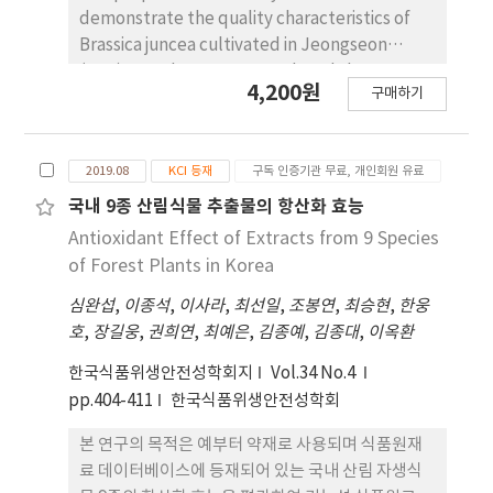
고, palmatine의 일간 및 일내 정밀성은 0.19-
demonstrate the quality characteristics of
2.89%, 0.36-1.52%로 % 이하의 우수한 정밀성을 나
Brassica juncea cultivated in Jeongseon
타냈으며, berberine의 일간 및 일내 정확성은
(BJJ), South Korea. We analyzed the
4,200원
98.43-100.73%, 99.56-101.45%로 나타났고
구매하기
nutritional components and antioxidant
palmatine의 일간 및 일내 정확성은 93.20-
activity of BJJ. As a result of the free sugar
100.60%, 92.39-97.10%로 나타났다. Berberine
analysis, the contents of glucose and
과 palmatine의 검출한계는 각각 0.32 μg/mL, 0.35
2019.08
KCI 등재
구독 인증기관 무료, 개인회원 유료
fructose in BJJ were 0.29±0.02 g/100 g and
μg/mL 로 확인되었고 정량한계는 0.97 μg/mL, 1.06
0.10±0.00 g/100 g, respectively. The major
국내 9종 산림식물 추출물의 항산화 효능
μg/mL로 확인되었다. 분석법 검증결과, 확립된 분석
fatty acids were palmitic acid, octadecenoic
Antioxidant Effect of Extracts from 9 Species
법은 특이성, 직 선성, 정밀성, 정확성, 검출한계 및
acid and stearic acid. The palmitic acid was
of Forest Plants in Korea
정량한계가 모두 우수한 분석법임을 검증할 수 있었
the highest at 31.22% of all fatty acids. The
다. 항산화 활성은 FRAP 활성, reducing power 및
심완섭
,
이종석
,
이사라
,
최선일
,
조봉연
,
최승현
,
한웅
major minerals were identified as Ca, P, K, Mg
berberine과 palmatine 모두 농도 의존적으로 활
호
,
장길웅
,
권희연
,
최예은
,
김종예
,
김종대
,
이옥환
and Na. The contents of vitamin B1, vitamin
성이 증가하는 것을 확인할 수 있었다. 이상의 결과를
B2, vitamin B6, vitamin C and vitamin E in BJJ
한국식품위생안전성학회지
Vol.34 No.4
종합하여 볼 때 황백은 추후 항산화에 도움을 주는 소
were 0.02±0.00 mg/100 g, 0.087±0.01 mg/100
pp.404-411
한국식품위생안전성학회
재로의 적용 및 항염증 효과로 인한 피부 기능 개선 제
g, 0.02±0.00 mg/100 g, 0.56±0.06 mg/100 g
품의 소재로서 활용도가 넓을 것으로 사료되며, 황백
and 0.20±0.03 mg α-TE/100 g, respectively. As
본 연구의 목적은 예부터 약재로 사용되며 식품원재
내에 존재하는 항산화물질인 berberine 및
a result of the free amino acid analysis, total
료 데이터베이스에 등재되어 있는 국내 산림 자생식
palmatine의 동시분석법을 통하여 성분의 함량을