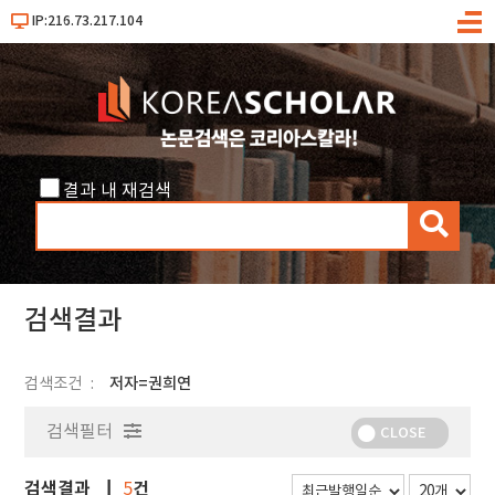
IP:216.73.217.104
메
뉴
결과 내 재검색
검
색
검색결과
검색조건
저자=권희연
검색필터
CLOSE
검색결과
건
5