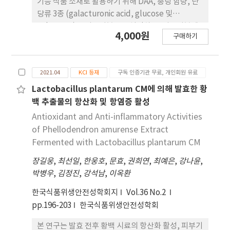
기능 식품 소재로 활용하기 위해 DAA, 총당 함량, 단
당류 3종 (galacturonic acid, glucose 및
galactose)을 지표성분으로 설정하고, 지표성분에
4,000원
구매하기
대한 효과적인 분석법 설정 및 검 증을 위해 수행되었
다. 기존에 보고된 분석법 검증 방법 을 수정하여 특이
성, 직선성, 정밀성, 정확성, 검출한계 (LOD) 및 정량
2021.04
KCI 등재
구독 인증기관 무료, 개인회원 유료
한계(LOQ)를 고성능 액체크로마토그래피와 페놀-황
산법을 이용하여 측정하였다. 그 결과 DAA 및 단 당류
Lactobacillus plantarum CM에 의해 발효한 황
3종의 표준용액과 Vitalbos의 머무름 시간이 일치하
백 추출물의 항산화 및 항염증 활성
였으며 스펙트럼 또한 동일하여 분석법의 특이성을
Antioxidant and Anti-inflammatory Activities
확인 하였다. 지표성분의 검량선 상관계수(R2)는
of Phellodendron amurense Extract
0.9995-0.9998 범위로 0.99 이상의 우수한 직선성을
Fermented with Lactobacillus plantarum CM
나타냈다. Intra-day 및 inter-day 정밀도는 0.14-
장길웅
,
최선일
,
한웅호
,
문효
,
권희연
,
최예은
,
강나윤
,
3.01%의 범위로 5% 미만의 우 수한 정밀도를 나타
박병우
,
김정진
,
강석남
,
이옥환
냈고 회수율은 95.13-105.59% 범위에 서 우수한 정
확도를 보였다. DAA 분석의 LOD와 LOQ는 각각 0.39
한국식품위생안전성학회지
Vol.36 No.2
μg/mL 및 1.18 μg/mL이었으며 총당 함량의 LOD
pp.196-203
한국식품위생안전성학회
및 LOQ는 각각 0.84 μg/mL 및 2.55 μg/mL로 측정
되었다. 단당류 3종에 대한 LOD는 0.48-0.81 μg/mL
본 연구는 발효 전후 황백 시료의 항산화 활성, 피부기