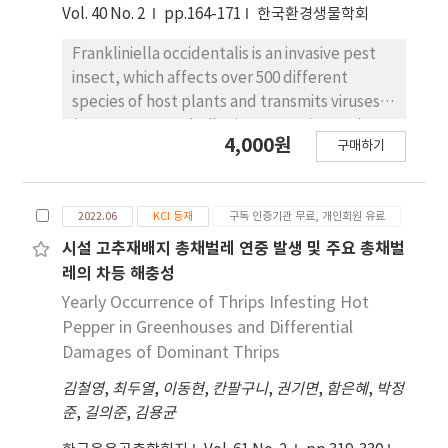
Pathway) were applied to MaxEnt (Maximum
Vol. 40 No. 2
pp.164-171
한국환경생물학회
Entropy), a machine learning model among
SDM (Species Distribution Model). As a
Frankliniella occidentalis is an invasive pest
result, M. seperata and C. medinalis are
insect, which affects over 500 different
aggregated on the west and south coasts
species of host plants and transmits viruses
where they have a host after migration from
(tomato spotted wilt virus; TSWV). Despite
4,000원
China. As a result of MaxEnt analysis, the
구매하기
their efficiency in controling insect pests,
contribution was high in the order of Land-
pesticides are limited by residence, cost and
cover data and DEM (Digital Elevation
environmental burden. Therefore, a fixed-
Model). In bioclimatic variables, BIO_4
2022.06
KCI 등재
구독 인증기관 무료, 개인회원 유료
precision level sampling plan was developed.
(Temperature seasonality) was high in M.
The sampling method for F. occidentalis
시설 고추재배지 총채벌레 연중 발생 및 주요 총채벌
seperata and BIO_2 (Mean Diurnal Range)
adults in pepper greenhouses consists of
레의 차등 해충성
was found in C. medinalis. The habitat
spatial distribution analysis, sampling stop
Yearly Occurrence of Thrips Infesting Hot
suitability model predicted that M. seperata
line, and control decision making. For
Pepper in Greenhouses and Differential
and C. medinalis could inhabit most rice
sampling, the plant was divided into the
Damages of Dominant Thrips
paddies.
upper part (180 cm above ground), middle
김철영
,
최두열
,
이동현
,
칸팔구니
,
권기면
,
함은혜
,
박정
part (120-160 cm above ground), and lower
준
,
길의준
,
김용균
part (70-110 cm above ground). Through
ANCOVA, the P values of intercept and slope