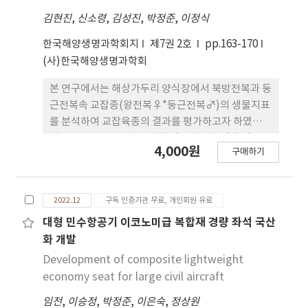
김현진
,
신소령
,
김성진
,
박정준
,
이정식
한국해양생명과학회지
제7권 2호
pp.163-170
(사)한국해양생명과학회
본 연구에서는 해상가두리 양식장에서 북방전복과 둥
근전복속 교잡종(왕전복♀*둥근전복♂)의 생물지표
를 분석하여 교잡육종의 결과를 평가하고자 하였다.
생존율은 북방전복과 유사하였 으나, 성장(각장)은
4,000원
구매하기
교잡종에서 약 10% 빠른 것으로 분석되었다. 패각의
호흡공 기형율은 교잡 종이 북방전복보다 약 6% 낮
았으며, 패각 함몰 및 부식율은 교잡종이 약 15% 낮
2022.12
구독 인증기관 무료, 개인회원 유료
았다. 생화학 적 조성에서는 조단백질의 경우 교잡종
에서 약 3.1% 높았으며, 이를 제외한 나머지에서 유
대형 민수항공기 이코노미급 복합재 경량 좌석 국산
사 한 값을 나타냈다. 소화, 흡수 및 해독기능을 수행
화 개발
하는 간췌장의 조직학적 평가에서는 교잡종 에서 좋
Development of composite lightweight
은 결과를 보였다. 이러한 결과로 보아 둥근전복속 교
economy seat for large civil aircraft
잡종은 추후 양식 환경에 접목 하였을 때 높은 양식 생
임전
,
이승정
,
박정준
,
이은숙
,
정상원
산력을 가질 것으로 판단된다.