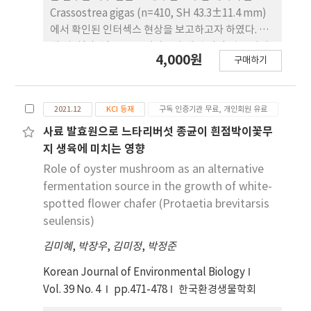
험성이 있다는 것을 각각 제시하고 있다.
Crassostrea gigas (n=410, SH 43.3±11.4 mm)
에서 확인된 인터섹스 현상을 보고하고자 하였다. 전
체 성비(암:수)는 1:1.1이었으나 채집 정점 별로 성비
4,000원
구매하기
의 차이를 보였다. 가장도, 소경도, 중삼도에서는 암
컷이 65% 이상의 높은 비율을 보 였으며, 송도, 초도,
부서도에서는 수컷이 65% 이상의 높은 비율을 나타
2021.12
KCI 등재
구독 인증기관 무료, 개인회원 유료
냈다. 전체 intersexuality 는 약 12.8%로 암컷에서
약 34.7%, 수컷에서 약 64.3%로 수컷에서 높았다.
사료 발효원으로 느타리버섯 종균이 흰점박이꽃무
Intersexuality는 가막만의 초도에서 약 43.8%로
지 생육에 미치는 영향
가장 높았다. 조직학적으로 인터섹스는
Role of oyster mushroom as an alternative
intrafollicular type, interfollicular type,
fermentation source in the growth of white-
mixed type의 세 가지 형태로 나눌 수 있었다. 이들
spotted flower chafer (Protaetia brevitarsis
세 가지 형태 가운데 intrafollicular type이 약
seulensis)
81.6%로 가장 우세하였다. 본 연구에서 보고된 굴의
김미혜
인터섹스 원인에 관해서는 추후 세부적인 연구가 필
,
박장우
,
김미정
,
박정준
요할 것으로 생각된다.
Korean Journal of Environmental Biology
Vol. 39 No. 4
pp.471-478
한국환경생물학회