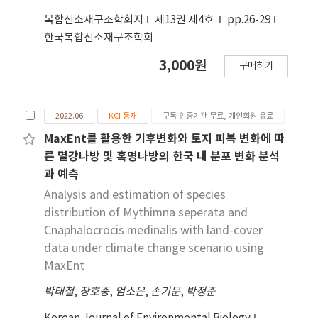
복합신소재구조학회지
제13권 제4호
pp.26-29
한국복합신소재구조학회
3,000원
구매하기
2022.06
KCI 등재
구독 인증기관 무료, 개인회원 유료
MaxEnt를 활용한 기후변화와 토지 피복 변화에 따
른 멸강나방 및 혹명나방의 한국 내 분포 변화 분석
과 예측
Analysis and estimation of species
distribution of Mythimna seperata and
Cnaphalocrocis medinalis with land-cover
data under climate change scenario using
MaxEnt
박태철
,
장호중
,
엄소은
,
손기문
,
박정준