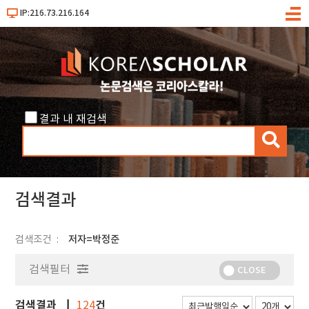
IP:216.73.216.164
메
뉴
결과 내 재검색
검
색
검색결과
검색조건
저자=박정준
검색필터
CLOSE
검색결과
건
124