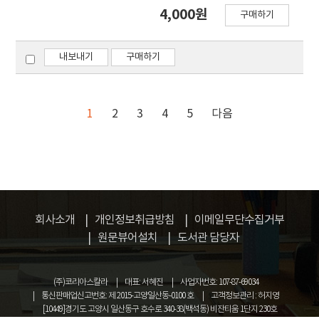
별로 총채벌레를 채집하여 동정한 결과 꽃노랑총채벌
4,000원
group and so began to reveal differences at a
구매하기
레 (Frankliniella occidentalis), 대만총채벌레 (F.
significant level (p<0.05). As a result of
intonsa), 파총채벌레 (Thrips tabaci)의 발생이 확
comparing weights of Protaetia brevitarsis
인되었다. 이들 3종 중 대만총채벌레가 시기별로 가장
내보내기
구매하기
seulensis larvae according to the level of
발생 밀도가 높은 것으로 보아 우점종으로 보여진다.
herbal medicine by-product addition, HMB40
총채벌레의 발생은 6월 하순부터 증가하기 시작하여
recorded the heaviest weight in week 7.
7월 중순에 밀도가 가장 높았다. 따라서, 노지고추에
1
2
3
4
5
다음
Statistical analysis showed that there was no
서 총채벌레 방제전략은 6월 상순부터 모니터링하여
significant difference in each body weights of
밀도증가 이전에 적절한 방제방법을 동원하여야 할
HMB40 and HMB80 at week 5 (p<0.05). These
것이다.
results indicate that if the shipping date of an
edible insect is a third instar larva, it arrives at
the time of shipment at week 5. Thus feeding
회사소개
HMB40 and HMB80 at the 5th week is the
개인정보취급방침
이메일무단수집거부
most effective.
원문뷰어설치
도서관 담당자
(주)코리아스칼라
대표: 서혜진
사업자번호: 107-87-69034
통신판매업신고번호: 제 2015-고양일산동-0100 호
고객정보관리 : 허지영
[10449]경기도 고양시 일산동구 호수로 340-38(백석동) 비잔티움 1단지 230호