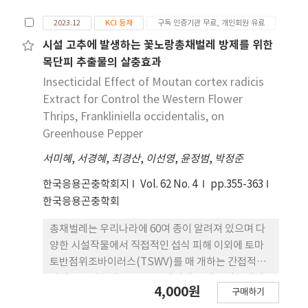
the urgent need for ongoing monitoring and
도와 3가지 Tally threshold (1, 3, 5) 밀도 이상인
management to prevent further invasion and
2023.12
KCI 등재
구독 인증기관 무료, 개인회원 유료
감염비율(PT)간의 이항관계 모형을 평가하여 개발
spread of P. absoluta into new regions of
하고 검증하였다. 꽃노랑총채벌 레의 이항표본조사를
시설 고추에 발생하는 꽃노랑총채벌레 방제를 위한
South Korea. Additionally, it provides
위한 최적의 Tally threshold는 3으로 나타났다. 개
목단피 추출물의 살충효과
scientific evidence to support the
발된 이항표본추출법의 검증은 이항표본추출법 개발
Insecticidal Effect of Moutan cortex radicis
development of effective control and
에 사용되지 않은 독 립적 자료를 사용해서 RVSP
Extract for Control the Western Flower
management strategies. By thoroughly
(Resampling Validation for Sampling Plan) 프
Thrips, Frankliniella occidentalis, on
evaluating the impact of climate and land
로그램으로 진행했으며, 고정 표본 크기(FSS)와
Greenhouse Pepper
cover changes on invasive species
Wald의 순차적 확률비 검정(SPRT)을 사용했다.
management, this research presents a
서미혜
FSS는 Tally threshold를 3으로, SPRT는 상한값
,
서경혜
,
최경산
,
이선영
,
윤정범
,
박정준
foundational framework for predicting the
0.55와 하한값 0.32로 설정해 1000번의 시뮬레이션
한국응용곤충학회지
Vol. 62 No. 4
pp.355-363
spread and risks of P. absoluta under future
을 수행했 다. 시뮬레이션 결과 실제 평균과 예측 평균
한국응용곤충학회
climate scenarios.
간의 차이가 없었으므로 개발된 이항표본조사법이 효
과적인 것으로 나타났다.
총채벌레는 우리나라에 60여 종이 알려져 있으며 다
양한 시설작물에서 직접적인 섭식 피해 이외에 토마
토반점위조바이러스(TSWV)를 매 개하는 간접적인
피해도 유발한다. 그동안 총채벌레 방제는 살충제에
4,000원
구매하기
의존해 왔는데, 이는 농업환경에 많은 부작용을 유발