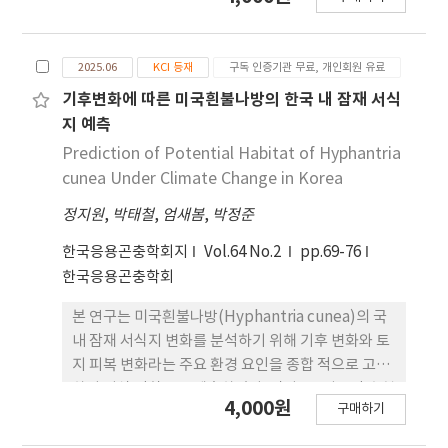
배가루이(Bemisia tabaci)는 토마토 작물에 심각한
피해를 주는 대표적인 해 충으로, 작물의 생육을 저해
할 뿐만 아니라 다양한 식물병을 매개하여 수확량 감
2025.06
KCI 등재
구독 인증기관 무료, 개인회원 유료
소를 초래하며 살충제 저항성이 보고된 바, 종합적 방
제 전략을 적용 할 필요가 있다. 담배가루이의 종합적
기후변화에 따른 미국흰불나방의 한국 내 잠재 서식
해충 방제는 우선 개체군 동태에 따른 밀도를 정확히
지 예측
예측하고 이에 따라 관리 전략을 수립해야 한다. 본 연
Prediction of Potential Habitat of Hyphantria
구 에서는 토마토 온실에서 담배가루이 노숙 유충
cunea Under Climate Change in Korea
(nymph)의 밀도와 감염률을 분석하기 위해 이항분
정지원
,
박태철
,
엄새봄
,
박정준
포모형(binomial distribution model)을 개발했
다. 분석 결과, 온실 토마토에서 담배가루이 노숙 유충
한국응용곤충학회지
Vol.64 No.2
pp.69-76
의 밀도는 하단에서 높은 밀도를 보였으며, 공간분포
한국응용곤충학회
분석을 통해 담배가루이가 집중 분포하 는 경향을 확
인하였고, 이항분포모형을 개발하여 최적 tally
본 연구는 미국흰불나방(Hyphantria cunea)의 국
threshold ()값은 3으로 도출하였다. 개발된 이항
내 잠재 서식지 변화를 분석하기 위해 기후 변화와 토
분포모형의 정확도는 표본 크기에는 영향을 받지 않
지 피복 변화라는 주요 환경 요인을 종합 적으로 고려
았지만 값에 따라서는 차이가 있었다. 독립적인 데
하여 서식 적합도를 예측하였다. 먼저, 전 지구적 출현
4,000원
이터(2022년 데이터)를 이용하여 모형의 예측력을
구매하기
데이터를 바탕으로 MaxEnt 모델을 구축하여 기후
점검한 결과, 밀도 예측력이 높으며, 경제적 피해 수
변화 시나리오에 따른 국내 서식 적합도 변화를 모의