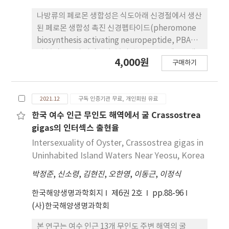
감수성으로 기인되었다. 실내 고온 노출실험은 총채
showed a reasonable level of precision.
벌레들이 35°C 이상에서 고온 감수성을 보여 45°C에
나방류의 페로몬 생합성은 식도아래 신경절에서 생산
서는 1시간 노출을 견디지 못하였다. 실 제로 안동지
된 페로몬 생합성 촉진 신경펩타이드(pheromone
역 7-8월 시설재배지는 최고온도가 45°C 이상을 기록
biosynthesis activating neuropeptide, PBAN)
하였다. 이 가운데 꽃노랑총채벌레가 대만총채벌레에
의 분비로부터 시작된다. 분비된 PBAN은 페로몬샘
4,000원
비해 낮은 고온 감수성을 보였다. 반면에 안동 에 비해
구매하기
의 상피세포막에 있는 PBAN 수용체와 결합하고, 신
기온이 낮은 강원지역의 시설 고추 재배지에서는 7-8
호전달과정을 거쳐 페 로몬 생합성과정이 활성화되
월에 오히려 최대 총채벌레 발생피크를 나타냈으며,
어, 페로몬이 외부로 방출된다. 본 종설은 콩명나방
이 시기 최고온도는 45°C 이하를 기록하였다. 조사 한
2021.12
구독 인증기관 무료, 개인회원 유료
(Maruca vitrata)의 성페로몬, PBAN과 수용체, 성
안동지역 고추에서는 TSWV (tomato spotted
페로몬 생합성 경로를 소개한다.
한국 여수 인근 무인도 해역에서 굴 Crassostrea
wilt virus)에 의해 발병되는 바이러스병이 발생하였
gigas의 인터섹스 출현율
다. 다중 PCR 검정법으로 이 바이러스 보독 유무 및
Intersexuality of Oyster, Crassostrea gigas in
대상 총 채벌레를 동시에 분석하였다. 이 결과 바이러
Uninhabited Island Waters Near Yeosu, Korea
스 보독충 비율은 최대 30%를 기록하며 연중 지속적
으로 검출되었는데 이들 모두는 대만총채벌레로 판명
박정준
,
신소령
,
김현진
,
오한영
,
이동근
,
이정식
되었다. 이상 의 결과는 시설 고추재배지에서 꽃노랑
한국해양생명과학회지
제6권 2호
pp.88-96
총채벌레는 고추 수확기에 최성기를 이루며 고추에
(사)한국해양생명과학회
직접피해를 줄 가능성이 높으며, 대만총채벌레는 높
은 바이러스 보독율로 고추의 간접피해를 유발할 위
본 연구는 여수 인근 13개 무인도 주변 해역의 굴