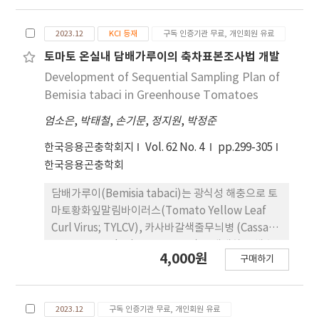
하고 해충의 저항성을 유발시켜 더욱 방제를 어렵게
하고 있다. 이러한 문제를 해결할 수 있는 대안으로 내
2023.12
KCI 등재
구독 인증기관 무료, 개인회원 유료
성 회피를 위한 물질을 탐색하였다. 실내검정으로 약
용작물 67종의 추출물을 꽃노랑총채벌레 성충에 처
토마토 온실내 담배가루이의 축차표본조사법 개발
리하여 가장 효과가 우수한 목단피를 선발하였다. 목
Development of Sequential Sampling Plan of
단피 추출물을 처리 후 1일차에 100%의 살충효 과를
Bemisia tabaci in Greenhouse Tomatoes
보였다. 또한, 목화진딧물은 3일차 83%, 복숭아혹진
엄소은
,
박태철
,
손기문
,
정지원
,
박정준
딧물 3일차 97%, 점박이응애 1일차 100%의 살충효
과를 보였다. 고추 포트 검정에서 꽃노랑총채벌레 방
한국응용곤충학회지
Vol. 62 No. 4
pp.299-305
제가는 1일차 77.6%, 2일차 40%의 효과가 나타났
한국응용곤충학회
다. 현재 추가적으로 효과를 증대시킬 수 있는 물질을
탐색하고 있으며, 총 채벌레 방제에 본 추출물을 활용
담배가루이(Bemisia tabaci)는 광식성 해충으로 토
한다면 효과적일 것으로 기대된다.
마토황화잎말림바이러스(Tomato Yellow Leaf
Curl Virus; TYLCV), 카사바갈색줄무늬병 (Cassava
Brown Streak Disease; CBSD)를 매개하는 해충
4,000원
구매하기
이다. 담배가루이 방제를 위해 화학적 방제가 주로 시
행되지만 저항성으로 인한 한계로 인 해 종합적해충
방제를 위한 고정정확도를 이용한 표본조사법(Fixed
2023.12
구독 인증기관 무료, 개인회원 유료
precision sampling plan)을 개발하였다. 표본추출