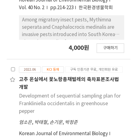
Korean Journal of Environmental Biology
Vol. 40 No. 2
pp.214-223
한국환경생물학회
Among migratory insect pests, Mythimna
seperata and Cnaphalocrocis medinalis are
invasive pests introduced into South Korea
through westerlies from southern China. M.
4,000원
구매하기
seperata and C. medinalis are insect pests
that use rice as a host. They injure rice leaves
and inhibit rice growth. To understand the
2022.06
KCI 등재
구독 인증기관 무료, 개인회원 유료
distribution of M. seperata and C. medinalis, it
is important to understand environmental
고추 온실에서 꽃노랑총채벌레의 축차표본조사법
factors such as temperature and humidity of
개발
their habitat. This study predicted current
Development of sequential sampling plan for
and future habitat suitability models for
Frankliniella occidentalis in greenhouse
understanding the distribution of M. seperata
pepper
and C. medinalis. Occurrence data, SSPs
엄소은
,
박태철
,
손기문
,
박정준
(Shared Socio-economic Pathways) scenario,
and RCP (Representative Concentration
Korean Journal of Environmental Biology