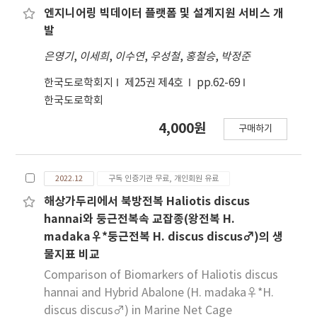
은 토마토 식물이 50 cm 높이의 레일 위에 위치한 배
엔지니어링 빅데이터 플랫폼 및 설계지원 서비스 개
지를 이용해 재배되고 있어 배지로부터 130 cm 이상
발
(지상에서 180 cm 이상)을 상단, 70 cm~100 cm
은영기
,
이세희
,
이수연
,
우성철
,
홍철승
,
박정준
(지상에서 120 cm~150 cm)를 중단, 50 cm 이하(지
상에서 100 cm 이하)를 하단으로 나누어 각 위치별
한국도로학회지
제25권 제4호
pp.62-69
토마토 7엽의 잎 뒷면에서 관찰된 담배가루이 노숙 유
한국도로학회
충 마리 수를 조사 하였다. 담배가루이 노숙유충은 이
4,000원
구매하기
동성이 거의 없어 알에서 우화한 뒤 고착화하여 용과
성충 단계를 거치기 때문에 중단, 하단에 밀도가 높았
다. 공간분 포분석은 Taylor’s power law (TPL)
2022.12
구독 인증기관 무료, 개인회원 유료
를 이용하여 도출된 TPL의 회귀계수를 통해 분석하
였고, TPL 계수의 차이는 공분산분석(ANCOVA)하
해상가두리에서 북방전복 Haliotis discus
여 차이 가 없어 자료를 통합(pooling)하여 계산된
hannai와 둥근전복속 교잡종(왕전복 H.
새로운 TPL 계수를 이용하여 표본추출정지선과 방제
madaka♀*둥근전복 H. discus discus♂)의 생
의사결정법을 개발하였다. 개발된 표본추출법의 적합
물지표 비교
성을 판단하기 위해 분석에 사용하지 않은 독립된 자
Comparison of Biomarkers of Haliotis discus
료를 이용하여 Resampling Validation for
hannai and Hybrid Abalone (H. madaka♀*H.
Sampling Plan (RVSP) 프로그램으로 평가하였다.
discus discus♂) in Marine Net Cage