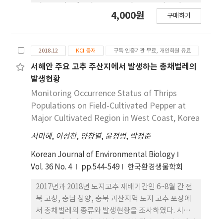
alternative food source and to examine the
4,000원
구매하기
growth effect on Protaeria brevitarsis
seulensis larvae. As a result of comparing the
nutritional components of food source,
2018.12
KCI 등재
구독 인증기관 무료, 개인회원 유료
crude protein, crude fat, and crude ash
content, except crude fiber content, was
서해안 주요 고추 주산지에서 발생하는 총채벌레의
high in both non-fermented and fermented
발생현황
medicinal herbal by-products. Especially,
Monitoring Occurrence Status of Thrips
crude protein content was highest. Cadmium,
Populations on Field-Cultivated Pepper at
lead, mercury, and other heavy metals were
Major Cultivated Region in West Coast, Korea
not detected and thus stability as alternative
서미혜
,
이성찬
,
양창열
,
윤정범
,
박정준
food was confirmed. The growth comparison
based on the feeding sources showed no
Korean Journal of Environmental Biology
significant difference between the
Vol. 36 No. 4
pp.544-549
한국환경생물학회
fermented oak sawdust fed control group
and the herbal medicine by-products fed
2017년과 2018년 노지고추 재배기간인 6~8월 간 전
laboratory group from week 1 to week 3. The
북 고창, 충남 청양, 충북 괴산지역 노지 고추 포장에
weight of a 4 week larva was 0.137 g in the
서 총채벌레의 종류와 발생현황을 조사하였다. 시기
control group and 0.671 g in the laboratory