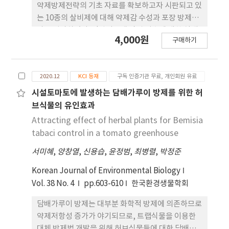
약제방제전략의 기초 자료를 확보하고자 시판되고 있
는 10종의 살비제에 대해 약제감 수성과 포장 방제효
과를 평가하였다. 점박이응애 암컷 성충에 대한 실내
4,000원
구매하기
감수성 평가 결과 Abamectin EC, Pyflubumide
SC, Cyenopyrafen SC, Acequinocyl SC가 100%
의 살비효과를 나타내었고, Pyflubumide SC,
2020.12
KCI 등재
구독 인증기관 무료, 개인회원 유료
Acequinocyl SC, Etoxazole SC는 부화율이 0%
로 나타나 100% 의 살란효과를 나타내었다. 실내감
시설토마토에 발생하는 담배가루이 방제를 위한 허
수성 평가에서 살비효과가 우수했던 Abamectin
브식물의 유인효과
EC, Pyflubumide SC, Cyenopyrafen SC,
Attracting effect of herbal plants for Bemisia
Cyflumetofen SC, Acequinocyl SC를 대상으로
tabaci control in a tomato greenhouse
포장검정을 평가한 결과, 약제처리 7일차에서 모든
서미혜
,
양창열
,
신용습
,
윤정범
,
최병렬
,
박정준
처리구는 90.3% 이상의 방제가를 나타내었다.
Korean Journal of Environmental Biology
Vol. 38 No. 4
pp.603-610
한국환경생물학회
담배가루이 방제는 대부분 화학적 방제에 의존하므로
약제저항성 증가가 야기되므로, 트랩식물을 이용한
대체 방제법 개발을 위해 허브식물들에 대한 담배가