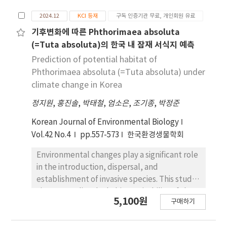
준을 고려한 방제 기준 설정에 적합하였다. 이항표본
하였다. 이후, 토지 피복 변화에 따른 산림 및 시가지
추출법은 시간과 비용 절감 효과가 있어 온실 해충 관
2024.12
KCI 등재
구독 인증기관 무료, 개인회원 유료
내 미국흰불나방의 PRA를 분석하였다. 연구 결과, 미
리의 효율적인 대 안이 될 수 있으며, 종합적 해충방제
국흰불나방의 적합 서식지는 태백산맥과 한라산 고산
기후변화에 따른 Phthorimaea absoluta
전략과의 연계로 지속 가능한 방제 체계를 구축하는
지대를 제외한 한국 대부분 지역에 분포할 것으로 예
(=Tuta absoluta)의 한국 내 잠재 서식지 예측
데 기여할 것으로 기대된다.
측되었다. SSP에 기반한 통합 기후-토지 피복 시나리
Prediction of potential habitat of
오 에서 미국흰불나방의 PRA는 SSP1-2.6 시나리오
Phthorimaea absoluta (=Tuta absoluta) under
에서는 2055s, 2085s가 각각 66,934 km2에서
climate change in Korea
67,363 km2로 증가한 반면, SSP3-7.0에서는 PRA
정지원
,
홍진솔
,
박태철
,
엄소은
,
조기종
,
박정준
는 66,676 km2에서 59,696 km2로 크게 감소하는
결과가 나타났다. 그러나 모든 시나리오에서 미국흰
Korean Journal of Environmental Biology
불나방 PRA 백분율이 여전히 전 국토 면적의 80%를
Vol.42 No.4
pp.557-573
한국환경생물학회
초과하기 때문에, 미국흰불나방에 대한 지속적인 방
제 및 관리가 필요함을 시사한다. 본 연구는 국내에 광
Environmental changes play a significant role
범위하게 퍼진 미국흰불나 방 개체군의 지속적인 관
in the introduction, dispersal, and
리가 필요함을 강조하며, 이를 토대로 미국흰불나방
establishment of invasive species. This study
의 모니터링, 조기 경보, 예방 및 통제, 관리를 위한 기
aims to predict the habitat suitability of the
5,100원
초 자료를 제공한 다. 또한, 기후 변화와 토지 이용 변
구매하기
newly invasive pest P. absoluta in South
화가 미국흰불나방의 서식 적합도에 미치는 영향을
Korea by thoroughly considering key
종합적으로 분석함으로써, 효과적인 방제 및 관리 전