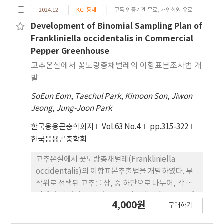
environmental factors, including climate and
략 수립 에 기여할 것으로 기대된다.
2024.12
KCI 등재
구독 인증기관 무료, 개인회원 유료
land cover changes. First, the MaxEnt model
was developed to simulate changes in
Development of Binomial Sampling Plan of
habitat suitability using global occurrence
Frankliniella occidentalis in Commercial
data and future climate change scenarios.
Pepper Greenhouse
Subsequently, potential risk areas (PRAs) for
고추온실에서 꽃노랑총채벌레의 이항표본조사법 개
P. absoluta within agricultural regions were
발
analyzed based on land cover changes. The
SoEun Eom
,
Taechul Park
,
Kimoon Son
,
Jiwon
results indicated that under all Shared
Jeong
,
Jung-Joon Park
Socioeconomic Pathway (SSP) scenario
combinations, the PRA for SSP1 and SSP3 in
한국응용곤충학회지
Vol.63 No.4
pp.315-322
2055 were similar, with values of 47.85% and
한국응용곤충학회
48.62%, respectively. However, by 2085,
these areas showed a marked decrease to
고추온실에서 꽃노랑총채벌레(Frankliniella
39.28% and 28.52%, respectively. These
occidentalis)의 이항표본추출법을 개발하였다. 무
findings suggest that the PRA for P. absoluta
작위로 선택된 고추를 상, 중 하단으로 나누어, 각 구
is expected to be most critical in the near
간에서 세 개의 꽃에 있는 꽃노랑총채벌레를 70% 에
4,000원
future as climate and land-use changes
구매하기
탄올이 든 바이알에 털어서 채취한뒤 실체현미경 하
continue to progress. This study emphasizes
에서 밀도를 확인하였다. 꽃노랑총채 벌레의 평균밀