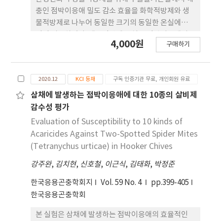
충인 점박이응애 밀도 감소 효율을 화학적방제와 생
물적방제로 나누어 동일한 크기의 동일한 온실에서
각각 비교하였다. 생물적방제 온실은 점박이응애의
4,000원
구매하기
천적인 칠레이리응 애만을 이용하였고, 화학적방제
온실은 일반 화학합성 농약을 이용하여 점박이응애의
밀도를 조절하였다. 화학적방제 온실에 비해 생물적
2020.12
KCI 등재
구독 인증기관 무료, 개인회원 유료
방제 온실에서 점박이응애 모든 태의 밀도가 낮게 관
찰되었으며, 생물적방제를 위한 비용이 화학적방제
삼채에 발생하는 점박이응애에 대한 10종의 살비제
에 비해 낮았다. 이러한 결과는 수출딸기의 주요해충
감수성 평가
인 점박이응애의 방제에 칠레이리응애를 이용한 생물
Evaluation of Susceptibility to 10 kinds of
적방제가 가능한 것을 나타내고 있다.
Acaricides Against Two-Spotted Spider Mites
(Tetranychus urticae) in Hooker Chives
강주완
,
김치현
,
신호철
,
이근식
,
김태화
,
박정준
한국응용곤충학회지
Vol. 59 No. 4
pp.399-405
한국응용곤충학회
본 실험은 삼채에 발생하는 점박이응애의 효율적인