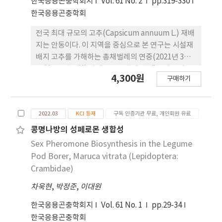
한국응용곤충학회지
Vol. 61 No. 2
pp.319-330
were estimated to be 0.94 and 0.87,
한국응용곤충학회
respectively, which meant there were no
significant differences between values of all
전국 최대 규모의 고추(Capsicum annuum L.) 재배
the levels of the pepper plant. In spatial
지는 안동이다. 이 지역을 중심으로 본 연구는 시설재
distribution analysis, the coefficients were
배지 고추를 가해하는 총채벌레의 연중(2021년 3월
derived from Taylor’s power law (TPL) at
31일~10월25일) 발생을 보고한다. 황색트랩을 이용
4,300원
pooling data of each level in the plant, based
구매하기
하여 포획한 총채벌레를 유관으로 동정한 결과 꽃노
on the 3-flowers sampling unit. F. occidentalis
랑총채벌레(Frankliniella occidentalis)와 대만총
adults showed aggregated distribution in
채벌레(F. intonsa)가 우점종으로 나타났다. 전체 포
greenhouse peppers. TPL coefficients were
2022.03
KCI 등재
구독 인증기관 무료, 개인회원 유료
획충은 107,873마리였으며 이 가운데 꽃노랑총채벌
used to develop a fixed-precision sampling
레가 약 82%, 대만총채벌레가 약 17% 그리고 기타
콩명나방의 성페로몬 생합성
stop line. For control decision making, the
총채벌레가 약 0.3% 를 차지하였다. 연중 전체적으로
Sex Pheromone Biosynthesis in the Legume
pre-referred action thresholds were set at 3
2회 총채벌레 발생 피크를 보였다. 첫 번째 발생피크
Pod Borer, Maruca vitrata (Lepidoptera:
and 18. With two action thresholds, Nmax
는 5-6월에 나타났고, 두 번째 발생 피크는 9월 이후
Crambidae)
values were calculated at 97 and 1149,
에 일어났다. 발생규모는 첫 번째보다는 두 번째 발생
respectively. Using the Resampling
차욱현
,
박정준
,
이대원
피크에서 높았으며 대부분은 꽃노랑총채벌레가 차지
Validation for Sampling Program (RVSP) and
하였다. 흥미롭게 7-8월에 이들 총채벌레의 발생이 매
한국응용곤충학회지
Vol. 61 No. 1
pp.29-34
the results gained from the greenhouses, the
우 낮았는데 이들 주요 총채벌레 가 고온에 대한 높은
한국응용곤충학회
simulated validation of our sampling method