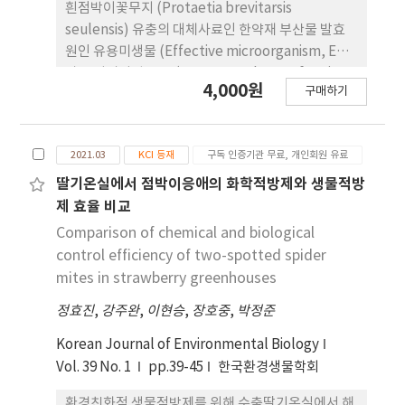
흰점박이꽃무지 (Protaetia brevitarsis
seulensis) 유충의 대체사료인 한약재 부산물 발효
원인 유용미생물 (Effective microorganism, EM)
과 느타리버섯 종균 (Oyster mushroom fungi,
4,000원
구매하기
OM)을 비교하였다. 각 발효된 사료의 영양성분을 비
교한 결과, 조회분을 제외한 조단백, 조지방, 조섬유
함량이 OM 발효사료에서 높게 나타났다. 각 발효된
2021.03
KCI 등재
구독 인증기관 무료, 개인회원 유료
사료로 사육된 흰점박이꽃무지 유충의 영양성분을 비
교한 결과 차이가 관찰되지 않았다. 각 발효사료별 흰
딸기온실에서 점박이응애의 화학적방제와 생물적방
점박이꽃무지 유 충의 생체중을 주별 비교 분석한 결
제 효율 비교
과, 3주차 관찰시기부터 EM과 OM을 이용한 사료에
Comparison of chemical and biological
서 흰점박이꽃무지 유충 평균중량이 유의하게 높았
control efficiency of two-spotted spider
다. 유충 사육 시 생존율은 발효사료의 경우 동일하게
mites in strawberry greenhouses
96.7%이나, 비발효사료의 경우 9.8%로 매우 낮았다.
정효진
,
강주완
,
이현승
,
장호중
,
박정준
본 실험결과, 흰점박이꽃무지의 생육에 먹이 원의 발
효는 꼭 필요했으며, OM은 EM을 대체할 수 있는 흰
Korean Journal of Environmental Biology
점박이꽃무지 대체사료의 발효원으로 더 안정적이었
Vol. 39 No. 1
pp.39-45
한국환경생물학회
다.
환경친화적 생물적방제를 위해 수출딸기온실에서 해