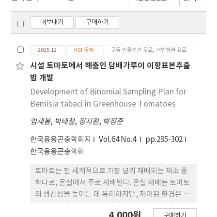
내보내기
구매하기
2025.12
KCI 등재
구독 인증기관 무료, 개인회원 유료
시설 토마토에서 해충인 담배가루이 이항표본추출
법 개발
Development of Binomial Sampling Plan for
Bemisia tabaci in Greenhouse Tomatoes
엄새봄
,
박태철
,
정지원
,
박정준
한국응용곤충학회지
Vol.64 No.4
pp.295-302
한국응용곤충학회
토마토는 전 세계적으로 가장 널리 재배되는 채소 중
하나로, 온실에서 주로 재배된다. 온실 재배는 토마토
의 생산성을 높이는 데 유리하지만, 제어된 환경은 해
충의 발생과 밀도를 증가시키는 요인이 될 수 있다. 담
4,000원
구매하기