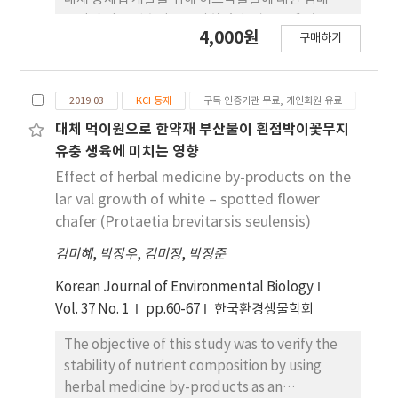
루이의 기주 선호성을 조사하였다. 완주군에 있는 국
4,000원
구매하기
립원예특작과 학원 내 토마토온실에서 실험을 진행하
였으며, 허브 식물로 레몬밤, 초코민트, 로즈제라늄,
애플제라늄을 지면으로부터 50 cm와 작물 상단부의
2019.03
KCI 등재
구독 인증기관 무료, 개인회원 유료
30 cm 위치에 각각 설치하여 담배가루이 밀도를 조
사하였다. 허브식물의 설치 위치별 담배가루이 밀도
대체 먹이원으로 한약재 부산물이 흰점박이꽃무지
를 각각 조사한 결과 레몬밤이 설치된 곳에서 높았으
유충 생육에 미치는 영향
며 로즈제라늄과 애플제라늄은 오히려 기피하는 것으
Effect of herbal medicine by-products on the
로 나타났다. 이 결과는 유인제, 기피제 및 트랩 식물
lar val growth of white – spotted flower
을 포함한 허브 식물을 사용하는 담배가루이의 대체
chafer (Protaetia brevitarsis seulensis)
방제법 개발에 도움이 될 것으로 기대된다.
김미혜
,
박장우
,
김미정
,
박정준
Korean Journal of Environmental Biology
Vol. 37 No. 1
pp.60-67
한국환경생물학회
The objective of this study was to verify the
stability of nutrient composition by using
herbal medicine by-products as an