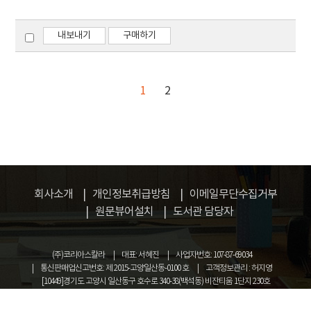
centrifuge model test and numerical
analyses. The model test was verified by the
comparison of the test results with those of
내보내기
구매하기
numerical analyses, and the natural
frequency for the composite dam with
concrete-rockfill was proposed as like the
1
2
same centrifuge model test and numerical
analyses.
회사소개
개인정보취급방침
이메일무단수집거부
원문뷰어설치
도서관 담당자
(주)코리아스칼라
대표: 서혜진
사업자번호: 107-87-69034
통신판매업신고번호: 제 2015-고양일산동-0100 호
고객정보관리 : 허지영
[10449]경기도 고양시 일산동구 호수로 340-38(백석동) 비잔티움 1단지 230호
COPYRIGHT © KOREASCHOLAR ALL RIGHTS RESERVED.