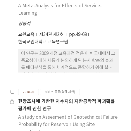
A Meta-Analysis for Effects of Service-
Learning
장봉석
교원교육
제34권 제2호
pp.49-69
한국교원대학교 교육연구원
이 연구는 2009 개정 교육과정 적용 이후 국내에서 그
중요성에 대해 새롭게 논의하게 된 봉사 학습의 효과
를 메타분석을 통해 체계적으로 종합하기 위해 실시
되었다. 자료의 분석을 위해 선행 연구 중 실험연구 21
편을 선정하였다. 연구문제는 다음과 같다. 첫째, 봉사
학습이 학생 발달에 미치는 전체 효과크기는 어느 수
2018.04
서비스 종료(열람 제한)
준인가? 둘째, 범주형 변인에 따른 봉사학습의 효과
현장조사에 기반한 저수지의 지반공학적 파괴확률
크기는 얼마인가? 셋째, 연속형 변인에 따른 봉사학
평가에 관한 연구
습의 효과크기는 얼마인가? 연구 결과는 다음과 같다.
첫째, 봉사학습의 전체 효과크기는 0.688로 나타났으
A study on Assesment of Geotechnical Failure
며, 이 결과는 매우 크다고 해석될 수 있다. 둘째, 학위
Probability for Reservoir Using Site
논문의 효과크기가 학술지논문보다 더 큰 것으로 나