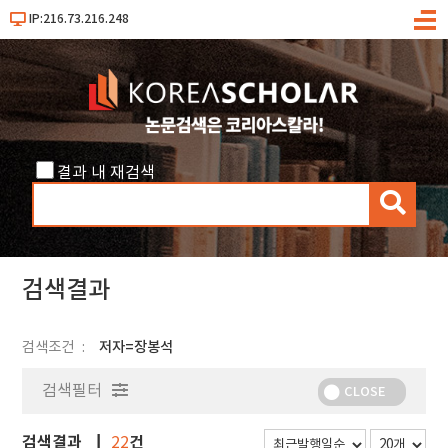
IP:216.73.216.248
메
뉴
결과 내 재검색
검
색
검색결과
검색조건
저자=장봉석
검색필터
CLOSE
검색결과
건
22