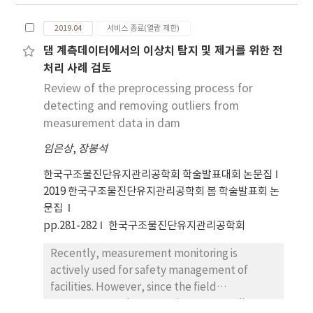
는 주로 계측기의 경시변화만 분석하여 그 활용도가
저하되었다. 따라서 본 연구로 주성분 분석을 통해 저
2019.04
서비스 종료(열람 제한)
수위-간극수압계의 상관성은 높은 것으로 나타났고
댐 계측데이터에서의 이상치 탐지 및 제거를 위한 전
간극수압계 그룹 내에서의 상호 상관관계로부터 그룹
처리 사례 검토
내 계측기들이 상호대체 될 수 있는 것으로 판단된다.
또한 향후 미계측 값의 추정 및 이상값 제거를 위한 유
Review of the preprocessing process for
용한 정보로 활용할 수 있을 것으로 판단된다.
detecting and removing outliers from
measurement data in dam
임은상
,
장봉석
한국구조물진단유지관리공학회 학술발표대회 논문집
2019 한국구조물진단유지관리공학회 봄 학술발표회 논
문집
pp.281-282
한국구조물진단유지관리공학회
Recently, measurement monitoring is
actively used for safety management of
facilities. However, since the field
measurement data contains many outliers, a