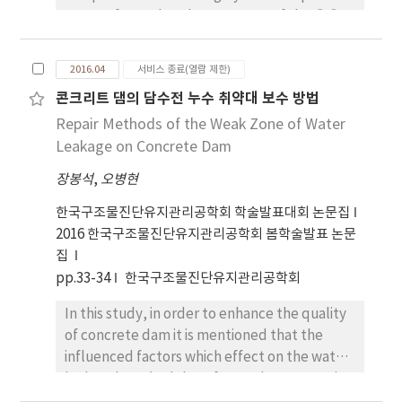
was performed at the upstream of the ○○
dam. The seasonal stratification changes
were investigated through the temperature
2016.04
서비스 종료(열람 제한)
data by water depths acquired during about
콘크리트 댐의 담수전 누수 취약대 보수 방법
10 months.
Repair Methods of the Weak Zone of Water
Leakage on Concrete Dam
장봉석
,
오병현
한국구조물진단유지관리공학회 학술발표대회 논문집
2016 한국구조물진단유지관리공학회 봄학술발표 논문
집
pp.33-34
한국구조물진단유지관리공학회
In this study, in order to enhance the quality
of concrete dam it is mentioned that the
influenced factors which effect on the water
leak and methodology for weak zone repair
and retrofit before filling water of concrete