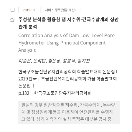
및 조사범위의 한계 등의 문제점을 안고 있다. 미국,
2019.10
서비스 종료(열람 제한)
일본 등의 해외에서는 이러한 문제점을 극복하기 위
주성분 분석을 활용한 댐 저수위-간극수압계의 상관
해 수중 ROV를 이용한 수중조사 및 점검 기술의 도입
관계 분석
을 적극적으로 추진하고 있으며 K-water에서도 수
중 ROV를 활용한 댐체 및 보 구조물에 대한 수중점검
Correlation Analysis of Dam Low-Level Pore
기술을 도입하고자 연구를 현재 수행 중에 있다.
Hydrometer Using Principal Component
Analysis
이종은
,
윤석민
,
임은상
,
장봉석
,
강기천
한국구조물진단유지관리공학회 학술발표대회 논문집
2019 한국구조물진단유지관리공학회 가을 학술발표회
논문집
p.132
한국구조물진단유지관리공학회
필댐의 경우 일반적으로 저수위, 간극수압계, 누수량
계 및 정상침하계 등을 이용하여 안전관리를 수행하
고 있다. 상기 계측기의 설치 목적은 대부분 공사 중
안정성과 관련 있지만 댐 완공 후 관리중인 시점에서