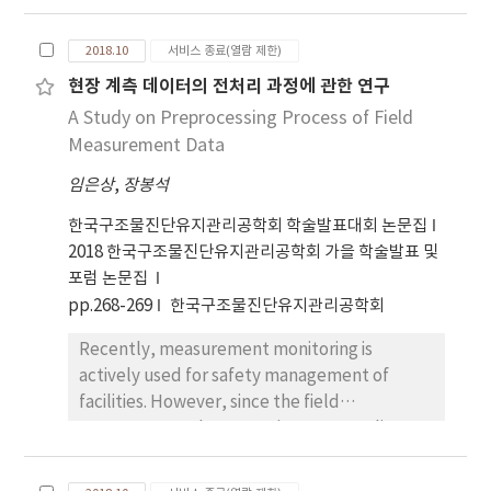
preprocessing process is required for reliable
behavior analysis of the data. In this paper,
2018.10
서비스 종료(열람 제한)
we present a detection method of time
현장 계측 데이터의 전처리 과정에 관한 연구
series outliers and its applications. And we
A Study on Preprocessing Process of Field
propose the precaution for the
preprocessing process.
Measurement Data
임은상
,
장봉석
한국구조물진단유지관리공학회 학술발표대회 논문집
2018 한국구조물진단유지관리공학회 가을 학술발표 및
포럼 논문집
pp.268-269
한국구조물진단유지관리공학회
Recently, measurement monitoring is
actively used for safety management of
facilities. However, since the field
measurement data contains many outliers, a
preprocessing process is required for reliable
behavior analysis of the data. In this paper,