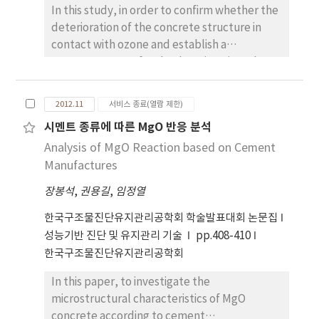
In this study, in order to confirm whether the
deterioration of the concrete structure in
contact with ozone and establish a
countermeasure for the deterioration, the
test of concrete in ozone were conducted by
using a few concrete specimen that is fitted
2012.11
서비스 종료(열람 제한)
to the capacity of the test equipment.
시멘트 종류에 따른 MgO 반응 분석
Analysis of MgO Reaction based on Cement
Manufactures
장봉석
,
권용길
,
임정열
한국구조물진단유지관리공학회 학술발표대회 논문집
성능기반 진단 및 유지관리 기술
pp.408-410
한국구조물진단유지관리공학회
In this paper, to investigate the
microstructural characteristics of MgO
concrete according to cement