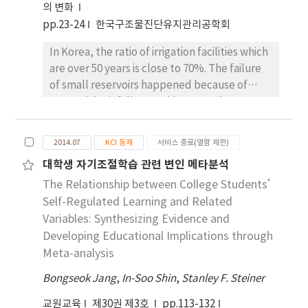
의 변화
pp.23-24
한국구조물진단유지관리공학회
In Korea, the ratio of irrigation facilities which
are over 50 years is close to 70%. The failure
of small reservoirs happened because of
torrential rainfall caused by a weather
emergency. This study analyze cause of
collapse and suggest prevention measure
2014.07
KCI 등재
서비스 종료(열람 제한)
according to the recent collapse cases study.
대학생 자기조절학습 관련 변인 메타분석
The Relationship between College Students’
Self-Regulated Learning and Related
Variables: Synthesizing Evidence and
Developing Educational Implications through
Meta-analysis
Bongseok Jang
,
In-Soo Shin
,
Stanley F. Steiner
교원교육
제30권 제3호
pp.113-132