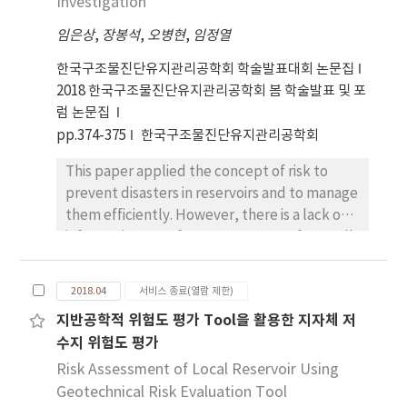
Investigation
타났다. 셋째, 봉사학습은 인지적 영역, 심동적 영역,
임은상
,
장봉석
,
오병현
,
임정열
학업성취도, 정의적 영역 순으로 효과크기가 큰 것으
로 나타났다. 넷째, 학생 장애 여부에 따라 효과크기를
한국구조물진단유지관리공학회 학술발표대회 논문집
비교한 결과, 지적 장애, 일반 순으로 효과 크기가 큰
2018 한국구조물진단유지관리공학회 봄 학술발표 및 포
것으로 나타났다. 다섯째, 봉사학습의 네 단계(준비,
럼 논문집
실행, 반성, 시연) 준수 여부에 따른 효과크기를 비교
pp.374-375
한국구조물진단유지관리공학회
해 보면, 준수한 경우, 준수하지 않은 경우의 순으로
This paper applied the concept of risk to
효과크기가 크게 나타났다. 여섯째, 메타회귀분석 결
prevent disasters in reservoirs and to manage
과 봉사학습의 운영기간이 길수록, 프로그램 총 운영
them efficiently. However, there is a lack of
횟수가 많을수록 그 효과가 더 큰 것으로 나타났다. 마
information on safety management for small
지막으로 교육과정 개발 및 실행과 관련하여 연구결
reservoirs managed by local governments.
과에 대한 논의와 후속연구에 대한 제언이 제시되었
Therefore, considering such a reality, the
다.
2018.04
서비스 종료(열람 제한)
geotechnical failure mode scenarios have
지반공학적 위험도 평가 Tool을 활용한 지자체 저
been reduced to five types. In this study, the
수지 위험도 평가
site investigation was carried out and the
geotechnical failure probabilities were
Risk Assessment of Local Reservoir Using
calculated based on the results, and then its
Geotechnical Risk Evaluation Tool