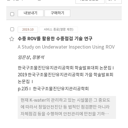
내보내기
구매하기
2019.10
서비스 종료(열람 제한)
수중 ROV를 활용한 수중점검 기술 연구
A Study on Underwater Inspection Using ROV
임은상
,
장봉석
한국구조물진단유지관리공학회 학술발표대회 논문집
2019 한국구조물진단유지관리공학회 가을 학술발표회
논문집
p.235
한국구조물진단유지관리공학회
현재 K-water의 관리하고 있는 시설물은 그 중요도
에 따라서 정밀안전진단 등 법적인 점검뿐만 아니라
자체점검 등을 수행하며 안전관리에 만전을 기하고
있다. 현재는 수중조사장비의 기술적 한계로 육안 조
사를 위한 인력잠수에 의존하고 있어 인명사고 위험