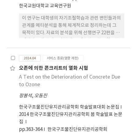
한국교원대학교 교육연구원
이 연구는 대학생의 자기조절학습과 관련 변인들과의
관계를 메타분석을 통해 체계적으로 정리하는데 그
목적이 있다. 자료의 분석을 위해 선행연구 22편을 선
정하여 전체 효과크기 분석, 고정효과 모형을 활용한
범주형 변수별 분석, 메타회귀분석을 실시하였다. 연
구의 결과는 다음과 같다. 첫째, 분석에 이용된 선행연
2014.04
서비스 종료(열람 제한)
구 결과에 대한 전체 효과크기는 .213으로 나타났으
오존에 의한 콘크리트의 열화 시험
며, 이는 중간 수준의 효과크기로 해석될 수 있다. 둘
A Test on the Deterioration of Concrete Due
째, 인지/메타인지, 동기, 사회/환경적 요인 등 자기
조절학습 하위요인에 따른 효과크기는 유사한 수준인
to Ozone
것으로 분석되었다. 셋째, 자기조절학습과 관련 변인
장봉석
,
오동진
들과의 관계는 정의적 영역, 인지적 영역, 학업성취도
순으로 효과크기가 큰 것으로 나타났다. 끝으로 연구
한국구조물진단유지관리공학회 학술발표대회 논문집
결과에 대한 논의 및 시사점, 그리고 후속연구에 대한
2014 한국구조물진단유지관리공학회 봄 학술발표 논문
제언을 제시하였다.
집
pp.363-364
한국구조물진단유지관리공학회