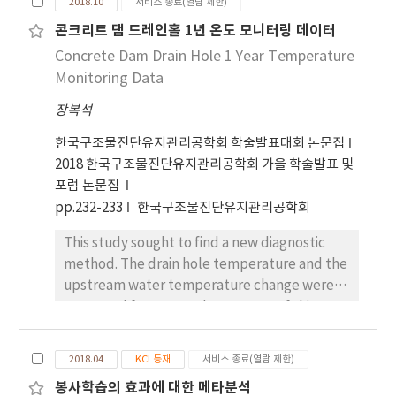
2018.10
서비스 종료(열람 제한)
we present a detection method of time
콘크리트 댐 드레인홀 1년 온도 모니터링 데이터
series outliers and its applications. And we
Concrete Dam Drain Hole 1 Year Temperature
propose precautions for the preprocessing
process.
Monitoring Data
장복석
한국구조물진단유지관리공학회 학술발표대회 논문집
2018 한국구조물진단유지관리공학회 가을 학술발표 및
포럼 논문집
pp.232-233
한국구조물진단유지관리공학회
This study sought to find a new diagnostic
method. The drain hole temperature and the
upstream water temperature change were
measured for 1 year. The purpose of this
study was to analyze the correlation
between the temperature of the drain hole
2018.04
KCI 등재
서비스 종료(열람 제한)
and the upstream temperature.
봉사학습의 효과에 대한 메타분석