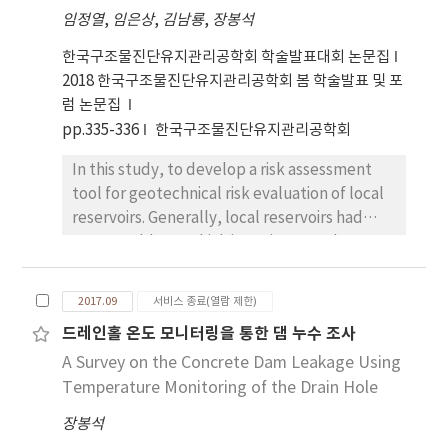
applicability has been suggested.
임정열
,
임은상
,
김남룡
,
장봉석
한국구조물진단유지관리공학회 학술발표대회 논문집
2018 한국구조물진단유지관리공학회 봄 학술발표 및 포
럼 논문집
pp.335-336
한국구조물진단유지관리공학회
In this study, to develop a risk assessment
tool for geotechnical risk evaluation of local
reservoirs. Generally, local reservoirs had
some problems which is ageing, poorly
compaction, differential settlement,
leakage of adjacent conduit, material
2017.09
서비스 종료(열람 제한)
problem of adjacent spillway etc. Therefore,
드레인홀 온도 모니터링을 통한 댐 누수 조사
this study to develop geotechnical failure
A Survey on the Concrete Dam Leakage Using
mode scenario for local reservoirs, and risk
assessment tool considering internal erosion
Temperature Monitoring of the Drain Hole
process. In addition, to carried out risk
장봉석
evaluation for pilot reservoirs and analyzed