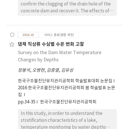
confirm the clogging of the drain hole of the
concrete dam and recover it. The effects of
drainage holes were investigated through re-
drilling at the two locations.
2016.10
서비스 종료(열람 제한)
댐체 직상류 수심별 수온 변화 고찰
Survey on the Dam Water Temperature
Changes by Depths
장봉석
,
오병현
,
김중열
,
김유성
한국구조물진단유지관리공학회 학술발표대회 논문집
2016 한국구조물진단유지관리공학회 봄 학술발표 논문
집
pp.34-35
한국구조물진단유지관리공학회
In this study, in order to understand the
stratification characteristics of a lake,
temperature monitoring by water depths