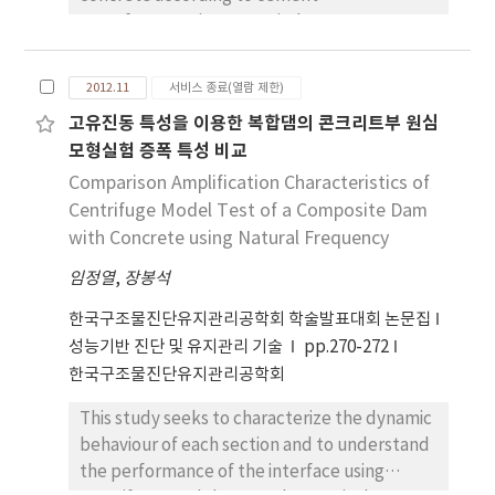
manufactures, it was carried out XRD, SEM,
DSC and Autoclave test. For two types of
cement, the micro structural characteristics
2012.11
서비스 종료(열람 제한)
were observed by test variation of curing
고유진동 특성을 이용한 복합댐의 콘크리트부 원심
temperature and MgO mixing ratio until age 1
모형실험 증폭 특성 비교
year. DSC was conducted with curing
temperature of 20, 30, 40℃ and MgO mixing
Comparison Amplification Characteristics of
ratio of 0% and 5%. XRD and SEM were
Centrifuge Model Test of a Composite Dam
conducted with curing temperature of 20,
with Concrete using Natural Frequency
40℃ and MgO mixing ratio of 0% and 10%.
임정열
,
장봉석
Autoclave test was conducted with MgO
mixing ratio of 0%, 3% and 5%.
한국구조물진단유지관리공학회 학술발표대회 논문집
성능기반 진단 및 유지관리 기술
pp.270-272
한국구조물진단유지관리공학회
This study seeks to characterize the dynamic
behaviour of each section and to understand
the performance of the interface using