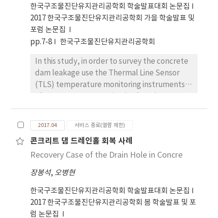
failure probability.
한국구조물진단유지관리공학회 학술발표대회 논문집
2017 한국구조물진단유지관리공학회 가을 학술발표 및
포럼 논문집
pp.7-8
한국구조물진단유지관리공학회
In this study, in order to survey the concrete
dam leakage use the Thermal Line Sensor
(TLS) temperature monitoring instruments.
The temperature monitoring locations are
two drain hole of concrete dam and the
upsteam water temperature of dam.
2017.04
서비스 종료(열람 제한)
콘크리트 댐 드레인홀 회복 사례
Recovery Case of the Drain Hole in Concre
장봉석
,
오병현
한국구조물진단유지관리공학회 학술발표대회 논문집
2017 한국구조물진단유지관리공학회 봄 학술발표 및 포
럼 논문집