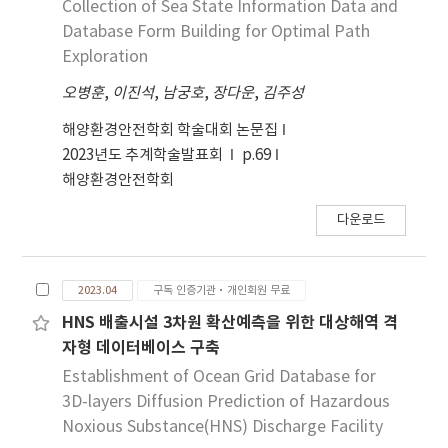
Collection of Sea State Information Data and
Notably, this study not only advances
Database Form Building for Optimal Path
methodologies aligned with AI Act standards
Exploration
but also lays the groundwork for responsible
AI implementation through analysis of
오병훈
,
이진석
,
남궁호
,
장다운
,
김주성
government research and development
해양환경안전학회 학술대회 논문집
investments.
2023년도 추계학술발표회
p.69
해양환경안전학회
다운로드
2023.04
구독 인증기관·개인회원 무료
HNS 배출시설 3차원 확산예측을 위한 대상해역 격
자형 데이터베이스 구축
Establishment of Ocean Grid Database for
3D-layers Diffusion Prediction of Hazardous
Noxious Substance(HNS) Discharge Facility