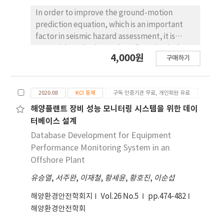
료, 측정자료, 노출 평가자료 개체로 구성하고 그 안
In order to improve the ground-motion
에 속성들을 정의하고, 개체간에 관계를 설정하는 방
prediction equation, which is an important
식으로 구성하였다. 또한, 도출된 지식 모델을 기반으
factor in seismic hazard assessment, it is
로 식품의약품안전처에서 2006년-2018년까지 수행
essential to obtain good quality seismic data
4,000원
한 HBM의 원시데이터를 수집, 정제 및 정규화하여
구매하기
for a region. The Korean Peninsula has an
통합 DB를 구축하였다. 이와 같이 통합 된 HBM-DB
environment in which it is difficult to obtain
는 개별 자료원 내지는 특정 자료원들을 선택 하여 기
strong ground motion data. However,
간별 농도 수준에 대한 통계분석은 물론, 다양한 검 색
2020.08
KCI 등재
구독 인증기관 무료, 개인회원 유료
because digital seismic observation networks
조건을 통하여 데이터 추출을 할 수 있는 구조로 구축
have become denser since the mid-2000s and
해양플랜트 장비 성능 모니터링 시스템을 위한 데이
하였다. 본 HBM-DB는 관계형 DB모델로 구축되어
moderate earthquake events such as the
터베이스 설계
지속적인 대용량 DB 축적이나 HBM 데이터 해석을
Odaesan earthquake (Jan. 20, 2007, ML 4.8),
Database Development for Equipment
위한 도구로써 효율적으로 수행할 수 있을 것으로 생
the 9.12 Gyeongju earthquake (Sep. 12, 2016,
Performance Monitoring System in an
각된다.
ML 5.8), and the Pohang earthquake (Nov. 15,
Offshore Plant
2017, ML 5.4) have occurred, some good
유승열
,
서주완
,
이재철
,
황세윤
,
황호진
,
이순섭
empirical data on ground motion could have
been accumulated. In this study, we tried to
해양환경안전학회지
Vol.26 No.5
pp.474-482
build a ground motion database that can be
해양환경안전학회
used for the development of the ground