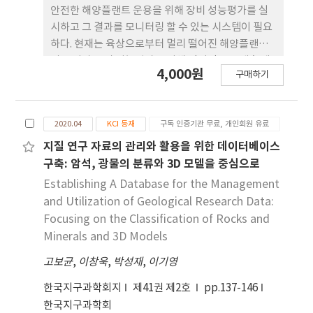
motion attenuation equation by collecting
안전한 해양플랜트 운용을 위해 장비 성능평가를 실
seismic data accumulated since the 2000s.
시하고 그 결과를 모니터링 할 수 있는 시스템이 필요
The database was constructed in the form of
하다. 현재는 육상으로부터 멀리 떨어진 해양플랜트
a flat file with RotD50 peak ground
의 특성상 장비 성능평가를 위해 정기적으로 계측 데
4,000원
acceleration, 5% damped pseudo-spectral
구매하기
이터를 저장매체에 저장한 후 육상으로 운반해야한
acceleration, and meta information related
다. 이로인해 성능평가 주기가 길어지고, 다음 성능평
to hypocenter, path, site, and data
가가 시행되기 전까지의 장비의 성능 저하 정도를 알
processing. The seismic data used were the
2020.04
KCI 등재
구독 인증기관 무료, 개인회원 유료
수 없어 장비의 고장을 방지하기 어렵다. 따라서 육상
velocity and accelerogram data for events
이 아닌 해양플랜트 내에 온보드(on-board) 형태의
지질 연구 자료의 관리와 활용을 위한 데이터베이스
over ML 3.0 observed between 2003 and 2019
장비 성능 모니터링 시스템을 구축할 필요가 있다. 본
구축: 암석, 광물의 분류와 3D 모델을 중심으로
by the Korean National Seismic Network
논문에서는 해양플랜트 내에서 장비 성능을 평가하고
Establishing A Database for the Management
administered by the Korea Meteorological
그 결과를 가시화하는 장비 성능 모니터링 시스템을
and Utilization of Geological Research Data:
Administration. The final flat file contains
개발하기 위한 초기 단계로, 장비 성능 모니터링 시스
Focusing on the Classification of Rocks and
10,795 ground motion data items for 141
템의 데이터베이스를 설계 및 구축하고자 한다. 이를
Minerals and 3D Models
events. Although this study focuses mainly on
위해 주요 장비의 태그 데이터를 선정하여 분석을 진
organizing earthquake ground-motion
고보균
행하였다. 최종적으로 장비 상태를 실시간으로 계측
,
이창욱
,
박성재
,
이기영
waveforms and their data processing, it is
한 데이터를 해양플랜트 내에서 저장 및 관리하기 위
한국지구과학회지
제41권 제2호
pp.137-146
thought that the study will contribute to
해 온보드 형태의 장비 성능 모니터링 시스템을 위한
한국지구과학회
reducing uncertainty in evaluating seismic
데이터베이스를 설계 및 구축 하였다.