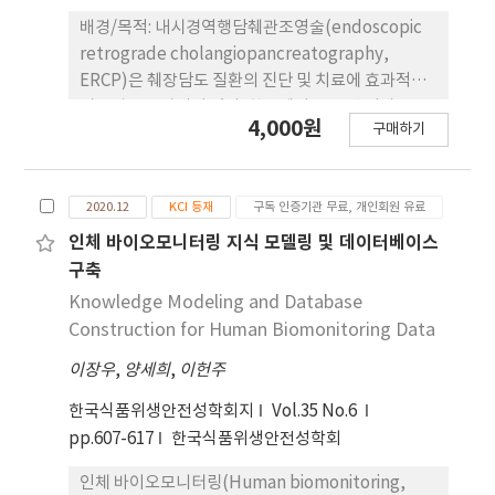
구축하였다. 본 연구는 조선 시대 중국어 역학서에 대
배경/목적: 내시경역행담췌관조영술(endoscopic
한 원문과 번역문을 총망라한 최초 의 연구성과이다.
retrograde cholangiopancreatography,
이를 통해 대중에게 국학 자료에 대한 관심을 제고하
ERCP)은 췌장담도 질환의 진단 및 치료에 효과적인
고, 연구자들 에게 더 나은 연구 환경을 제공하며, 한
시술법으로 알려져 있다. 한국에서는 40년 이상
4,000원
국어, 중국어학 및 문화사 등의 교육 및 연구 에 활용
구매하기
ERCP 시술에 대한 범국가적 데이터가 축적되어 있으
할 수 있을 것이다. 그리고 여러 관련 데이터베이스를
나 시술에 대한 경향과 특성에 정보는 미미하다. 본고
연계하여 동아시아 지 역의 교류에 대한 사회사적, 문
는 ERCP 건수 및 현황에 대한 전국 데이터를 조사하
화사적 연구의 발판이 되어줄 것이다.
2020.12
KCI 등재
구독 인증기관 무료, 개인회원 유료
였다. 방 법 : 2012년부터 2015년 사이에 ERCP와 관
련된 국민건강보험심사평가원 청구 데이터를 분석하
인체 바이오모니터링 지식 모델링 및 데이터베이스
였다. ERCP 시술건수와 시술과 관련된 특성, 시술을
구축
시행 받은 환자의 건수 및 인구역동학적 특징 등을 조
Knowledge Modeling and Database
사하였다. 결과: 조사에 해당하는 기간에 158,038건
Construction for Human Biomonitoring Data
의 ERCP 시술이 114,757명의 환자에게 시행되었다.
이장우
,
양세희
,
이헌주
ERCP 전체 수는 매년 증가하였으며, 특히 치료
ERCP의 비율이 증가 추세를 보였다. 시술의 약 2/3
한국식품위생안전성학회지
Vol.35 No.6
(63.3%)가 종합병원 이상의 규모 큰 기관에서 시행
pp.607-617
한국식품위생안전성학회
되었다. 2015년에는 시술은 받은 80세 이상의 고령
환자 비율이 2011년 14.3%에서 2015년은 17.2%로
인체 바이오모니터링(Human biomonitoring,