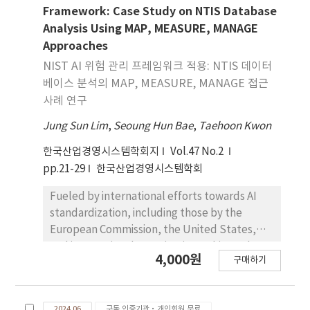
results were compared with salinometer
Framework: Case Study on NTIS Database
readings, food composition databases, and
Analysis Using MAP, MEASURE, MANAGE
nutrition labels from commercial products.
Approaches
Statistical analyses included the Mann-
NIST AI 위험 관리 프레임워크 적용: NTIS 데이터
Whitney U test and the Kruskal-Wallis test
베이스 분석의 MAP, MEASURE, MANAGE 접근
(=0.05). The findings showed that the
사례 연구
seasoning had significantly higher sodium
content than the solids and, except for
Jung Sun Lim
,
Seoung Hun Bae
,
Taehoon Kwon
baechu-kimchi and nabak-kimchi, accounted
한국산업경영시스템학회지
Vol.47 No.2
for more than 50% of the total sodium
pp.21-29
한국산업경영시스템학회
content. Sodium content varied across
kimchi types and changed over storage time.
Fueled by international efforts towards AI
Additionally, sodium content measured by
standardization, including those by the
ICP-AES significantly differed from those in
European Commission, the United States,
the food composition databases and
and international organizations, this study
4,000원
commercial nutrition labels, which often over
구매하기
introduces a AI-driven framework for
or under-estimated values. Moreover,
analyzing advancements in drone
sodium content in commercial kimchi
technology. Utilizing project data retrieved
products exhibited up to a 581-fold
2024.06
구독 인증기관·개인회원 무료