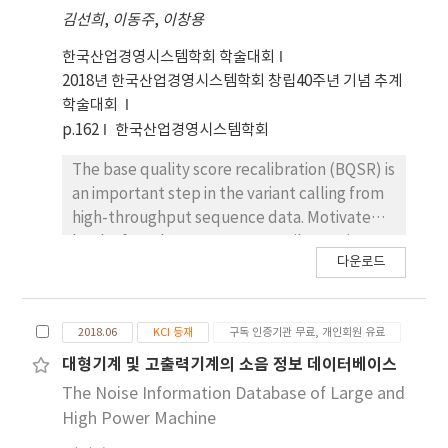
김선희
,
이동주
,
이창용
한국산업경영시스템학회 학술대회
2018년 한국산업경영시스템학회 창립40주년 기념 추계
학술대회
p.162
한국산업경영시스템학회
The base quality score recalibration (BQSR) is
an important step in the variant calling from
high-throughput sequence data. Motivated
by the fact that BQSR necessarily requires a
다운로드
database of known variants such as the
dbSNP, we present an extensive analysis on
BQSR results for human and rice genome. We
2018.06
KCI 등재
구독 인증기관 무료, 개인회원 유료
showed that the recalibration results
depended on the size of the database. The
대형기계 및 고출력기계의 소음 정보 데이터베이스
more variants are there in the database, the
The Noise Information Database of Large and
larger averaged value of the recalibrated
High Power Machine
quality scores is obtained. This implies that