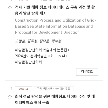
from the NTIS DB via the “drone”
difference between the minimum and
keyword, the framework employs a diverse
격자 기반 해황 정보 데이터베이스 구축 과정 및 활
maximum values. These results suggest that
toolkit of supervised learning methods
용과 발전 방향 제시
current databases and labeling systems,
(Keras MLP, XGboost, LightGBM, and
Construction Process and Utilization of Grid-
which do not distinguish between solids and
CatBoost) enhanced by BERTopic (natural
Based Sea State Information Database and
seasoning, may misrepresent the actual
language analysis tool). This multifaceted
Proposal for Development Direction
sodium intake. Further research and
approach ensures both comprehensive data
regulatory measures are needed to improve
오병훈
,
김주성
,
장다운
,
곽수봉
quality evaluation and in-depth structural
sodium estimation and consumer guidance.
analysis of documents. Furthermore, a 6T-
해양환경안전학회 학술대회 논문집
based classification method refines non-
2024년도 춘계학술발표회
p.41
applicable data for year-on-year AI analysis,
해양환경안전학회
demonstrably improving accuracy as
measured by accuracy metric. Utilizing AI’s
다운로드
power, including GPT-4, this research unveils
year-on-year trends in emerging keywords
and employs them to generate detailed
2023.11
구독 인증기관·개인회원 무료
summaries, enabling efficient processing of
최적 경로 탐색을 위한 해황정보 데이터 수집 및 데
large text datasets and offering an AI analysis
이터베이스 형식 구축
system applicable to policy domains.