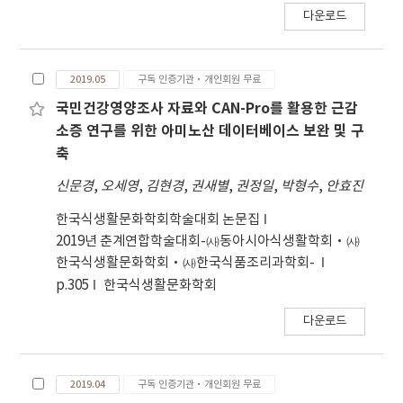
한 이미 확보된 시료에 대한 무분별한 반복 채집으로
다운로드
인해 중요한, 그리고 피해에 취약한 자료가 훼손되는
것을 방지할 수 있다. 향후 전국의 대학과 연구기관에
서 보관중인 다양한 암석과 박편 시료에 대한 메타데
2019.05
구독 인증기관·개인회원 무료
이터를 추가로 구축하면 자료의 식별 및 진전된 연구
국민건강영양조사 자료와 CAN-Pro를 활용한 근감
가 가능하고, 더불어 전문적인 광물학 및 암석학의 기
소증 연구를 위한 아미노산 데이터베이스 보완 및 구
초 지식에 대한 비교와 분석을 기대할 수 있다.
축
신문경
,
오세영
,
김현경
,
권새별
,
권정일
,
박형수
,
안효진
한국식생활문화학회학술대회 논문집
2019년 춘계연합학술대회-㈔동아시아식생활학회·㈔
한국식생활문화학회·㈔한국식품조리과학회-
p.305
한국식생활문화학회
다운로드
2019.04
구독 인증기관·개인회원 무료