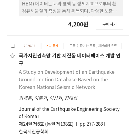
증가하였다. 결론: 한국에서 매년 시행되는 ERCP의
HBM) 데이터는 뇨와 혈액 등 생체지표으로부터 환
시술 건수는 증가 추세에 있다. 특히 치료 목적 또는
경유해물질의 측정을 통해 획득되며, 다양한 노출원
고령 환자의 시술이 뚜렷한 증가 추세를 보여 시술과
과 경로로부터 노출되는 유해물질의 인체노출수준 및
4,200원
관련된 환자의 안전에 더 많은 주의가 요구된다.
구매하기
건강영향과의 상관성을 파악하기 위해 매우 중요하
다. 국내의 경우 식품의약품안전처를 비롯한 국가기
관의 다양한 HBM 프로그램을 통하여 HBM 데이터
2020.11
KCI 등재
구독 인증기관 무료, 개인회원 유료
가 생산되고 있다. 그러나, 목적, 시기, 연구자 및 측정
장비의 차이에 의하여 서로 다른 형식에 따라 생산되
국가지진관측망 기반 지진동 데이터베이스 개발 연
다 보니, 데이터의 호환성의 문제로 인하여 특정
구
HBM 데이터를 신속하게 조회해야 하거나 인구집단
A Study on Development of an Earthquake
별 시간적 추이분석 내지는 다른 국가의 자료와 비교
Ground-motion Database Based on the
에 난점을 가지고 있다. 따라서, 본 연구에서는 HBM
Korean National Seismic Network
데이터를 체계적으로 데이터베이스(Database,
최세운
,
이준기
,
이상현
,
강태섭
DB)화하고 활용성을 증진하게 시킬 목적으로 지식
모델링을 실시하였다. 지식 모델링은 HBM 데이터의
Journal of the Earthquake Engineering Society
생산되는 변수들을 그룹화하고 관계를 분석하여 2차
of Korea
원 구조의 개체 및 집합론에 기초한 방법론인 관계형
제24권 제6호 (통권 제138호)
pp.277-283
데이터 모델링 기법을 활용하여 실시하였다. 지식 모
한국지진공학회
델은 조사대상자를 인구집단으로 중심으로 설문자