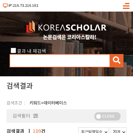
IP:216.73.216.102
메
뉴
결과 내 재검색
검
색
검색결과
검색조건
키워드=데이터베이스
검색필터
CLOSE
검색결과
건
109