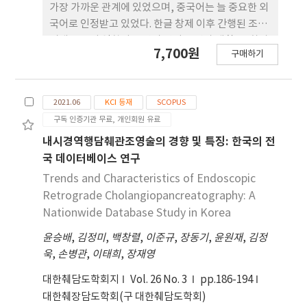
가장 가까운 관계에 있었으며, 중국어는 늘 중요한 외
국어로 인정받고 있었다. 한글 창제 이후 간행된 조선
시대 중국어 역학서는 당시 언어 특징과 생활, 문화상
7,700원
구매하기
에 대한 풍부한 정보를 담고 있는 寶庫라 할 수 있다.
이들에 대한 연구성과는 상당히 축적되어 있으나 아
직도 연구 방법과 연구 환경에 있어서 매우 초보적인
2021.06
KCI 등재
SCOPUS
단계에 머물러있어, 스캔한 원본 이미지 혹은 중국어
구독 인증기관 무료, 개인회원 유료
원문이나 언해문 등의 불완전한 2차 가공물 정도만 웹
사이트 상에서 열 람할 수 있다. 이에, 본 연구는 조선
내시경역행담췌관조영술의 경향 및 특징: 한국의 전
시대 중국어 역학서인 『老乞大諺解』, 『朴通事諺
국 데이터베이스 연구
解』, 『譯語類解』, 『五倫全備諺解』, 『譯語
Trends and Characteristics of Endoscopic
類解補』, 『朴通事新釋諺解』, 『重刊老乞大諺
Retrograde Cholangiopancreatography: A
解 』, 『華音啓蒙諺解』, 『華語類抄』와 중국어
Nationwide Database Study in Korea
원문만으로 이루어진 『老乞大』, 『朴通事新 釋』
윤승배
의 총 11종 역학서 및 동일한 서명의 다른 판본 총 31
,
김정미
,
백창렬
,
이준규
,
장동기
,
윤원재
,
김정
욱
개의 서적을 대상으로 규장 각한국학연구원 웹사이트
,
손병관
,
이태희
,
장재영
에서 아직 제공하지 않는 원문과 번역문에 대한 데이
대한췌담도학회지
Vol. 26 No. 3
pp.186-194
터를 TSV(Tab Separated Values)와
대한췌장담도학회(구 대한췌담도학회)
XML(eXtensible Markup Language) 형식으로