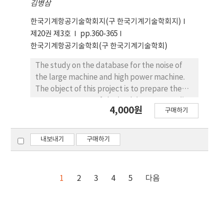
김병삼
the recalibrated quality score is lower than it
should be when the number of variants in the
한국기계항공기술학회지(구 한국기계기술학회지)
database is not large enough. Based on the
제20권 제3호
pp.360-365
finding that the size of the database should
한국기계항공기술학회(구 한국기계기술학회)
play a crucial role in BQSR, we proposed a
method to create a database when the size
The study on the database for the noise of
of a database is not large enough for BQSR
the large machine and high power machine.
results to be reliable. We demonstrated
The object of this project is to prepare the
that, in the case of human, the database
countermeasure of the health care according
4,000원
constructed by the proposed method
구매하기
to investigate and database the basic
generated almost the same results as the
information of the large machine and high
human dbSNP. In the case of rice, however,
power machine. To accomplish the object ;
내보내기
구매하기
we showed that the proposed database is
The dimension and noise of the large
more reasonable than the rice dbSNP by
machine, which is mounted in the factory,
illustrating how the proposed method is
was investigated. And the prediction and
1
2
3
4
5
다음
effective.
measurement method of the noise for the
machine by manufacturers were
investigated. The database of the noise by
the machine type and power was built. The