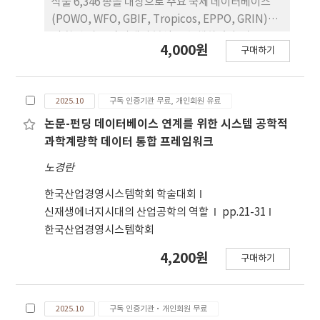
식물 6,346 종을 대상으로 주요 국제 데이터베이스
(POWO, WFO, GBIF, Tropicos, EPPO, GRIN)와
의 학명 비교 및 자생지 분석을 수 행하였다. 자료는
4,000원
구매하기
마지막으로 업데이트 된 최신 버전을 활용하 였으며,
R 프로그램을 통해 학명, 명명자, 분류군, 학명 상태
를 정리·표준화한 후 KPNI와 대조하였다. 분석 결
2025.10
구독 인증기관 무료, 개인회원 유료
과, 전반적으로 모든 데이터베이스에서 정명의 비율
이 가장 높았고, 그 중 POWO와 WFO가 정명 비율이
논문-펀딩 데이터베이스 연계를 위한 시스템 공학적
특히 높았으며, GRIN과 GBIF 또한 정명이 다수를 차
과학계량학 데이터 통합 프레임워크
지하였다. 그러나 이명 및 기타 범주 처리 방식은 데이
노경란
터베이스별로 상이하였다. POWO, WFO, GBIF는 이
명을 2-3개 항목으로 구분한 반면, EPPO와 GRIN은
한국산업경영시스템학회 학술대회
단순히 accepted와 not accepted로 제시하였다.
신재생에너지시대의 산업공학의 역할
pp.21-31
Tropicos는 Bulk Name Matching 기능을 통해 합
한국산업경영시스템학회
법명과 비합법명(illegitimate) 만을 구분하였다. 또
4,200원
구매하기
한 학명 불일치 처리 비율은 POWO와 WFO 에서 적
었으나, EPPO와 GRIN에서는 상대적으로 높게 나타
났 다. 이러한 차이는 데이터베이스별 분류학적 관리
2025.10
구독 인증기관·개인회원 무료
수준과 해석 범위의 차이를 반영하며, 향후 국내 재배