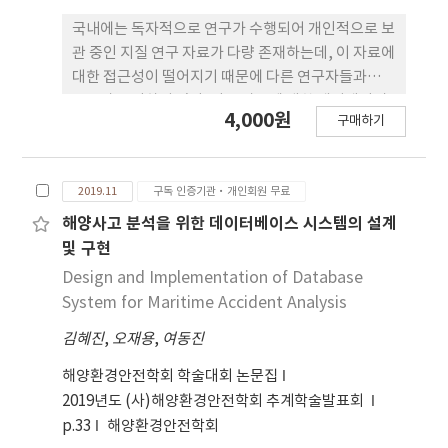
hazard in the Korean Peninsula if detailed
국내에는 독자적으로 연구가 수행되어 개인적으로 보
information about epicenters and stations is
관 중인 지질 연구 자료가 다량 존재하는데, 이 자료에
supplemented in the future.
대한 접근성이 떨어지기 때문에 다른 연구자들과의
공유가 용이하지 않다. 이런 자료에 대한 메타데이터
4,000원
구매하기
를 체계적으로 구축하고 총괄적으로 관리하여 이 자
료를 필요로 하는 연구자들이 효과적으로 연구를 수
행할 수 있는 기회를 제공하는 것이 이 연구의 목적이
2019.11
구독 인증기관·개인회원 무료
다. 국내에서 연구된 약 1000여개의 지질 시료(900여
개의 암석과 화석 시료, 100여개의 박편 시 료)를 수
해양사고 분석을 위한 데이터베이스 시스템의 설계
집하였고, 각 시료의 고화질 사진, 분류, 시료명, 보유
및 구현
기관, 산지, 좌표, 특징 등에 대한 메타데이터를 구축
Design and Implementation of Database
하였다. 암석과 화석 시료 100개에 대해 추가적으로
System for Maritime Accident Analysis
3D 모델링을 수행하였다. 이 연구를 통해 유실되거나
김혜진
,
오재용
,
여동진
방치되는 중요한 지질 자료에 대한 연구자들의 접근
성이 높아지고 자료의 공유가 가능해진다. 따라서 연
해양환경안전학회 학술대회 논문집
구자들은 반복적인 연구 자료 수 집 작업으로 인한 시
2019년도 (사)해양환경안전학회 추계학술발표회
간과 비용의 낭비를 줄일 수 있고, 효율적인 연구를 수
p.33
해양환경안전학회
행하여 경쟁력을 갖춘 연구 결과를 획득할 수 있다. 또