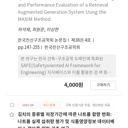
and Performance Evaluation of a Retrieval
Augmented Generation System Using the
MAXIM Method
허석재
,
최원준
,
이상현
한국전산구조공학회 논문집
제38권 4호
pp.247-255
한국전산구조공학회
본 연구는 한국 건축･구조공학 도메인에 특화된
SAFE(Safetyoriented AI Framework for
Engineering) 지식베이스와 이를 활용한 검 색 증강
생성(RAG) 시스템을 제안한다. SAFE는 전문용어집,
4,000원
구매하기
설계 기준, 교과서, 프로젝트 보고서에서 추출한 37.7
만개 스니펫을 통 합하여 국내 구조설계기준(KDS)
과 최신 실무 사례를 포괄한다. SAFE 기반 파이프라
2025.04
KCI 등재
구독 인증기관 무료, 개인회원 유료
인은 5개 대표 과업(MMLUStruct, Struct QAKO,
SPED, StructMCQA, StructCaseY/N)으로 구성
김치의 종류별 저장기간에 따른 나트륨 함량 변화:
된 4,200문항 벤치마크에서 전체 정확도 89.1%를 기
나트륨 실제 섭취량 평가 및 식품영양정보 데이터베
록하여, 체인오브생각(CoT) 방식 의 최고 성능 LLM