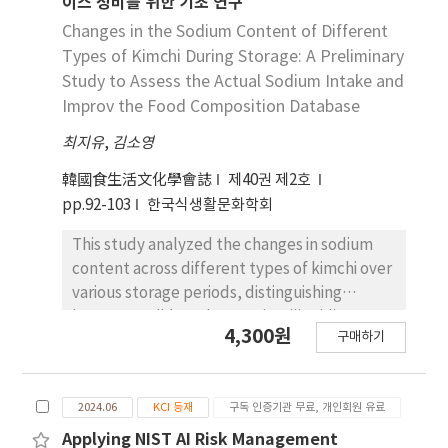
이스 정비를 위한 기초 연구
대비 3.87%p 향상 효과를 나타냈다 . 특히 국내 기
Changes in the Sodium Content of Different
준･실무 판정 과업인 StructCaseY/N에서 94.9%의
Types of Kimchi During Storage: A Preliminary
정확도를 달성 하였다 . 절편 분석 결과, 질의당 32개
Study to Assess the Actual Sodium Intake and
스니펫을 투입할 때 정확도와 응답 지연 간 최적 균형
Improv the Food Composition Database
점이 형성되며, 그 이상에서는 성능 개선 대 비 비용이
급격히 감소함을 확인하였다. 또한 질문 유형별로 최
최지유
,
김소영
적 정보 출처가 상이함을 규명하여, 도메인 맞춤형 코
韓國食生活文化學會誌
제40권 제2호
퍼스 가중치 조정 의 필요성을 제시하였다. 본 연구는
pp.92-103
한국식생활문화학회
국내 최초의 구조공학 RAG 평가 체계를 확립함으로
써, 안전 중심 AI 의사결정 지원 도구의 실무 적용 가
This study analyzed the changes in sodium
능성을 입증하고 향후 연구의 기반을 마련하였다.
content across different types of kimchi over
various storage periods, distinguishing
between solids and seasoning (liquid), to
4,300원
구매하기
better estimate actual sodium intake and
improve the food composition databases. Six
types (baechu-kimchi, oi-sobagi, buchu-
2024.06
KCI 등재
구독 인증기관 무료, 개인회원 유료
kimchi, baek-kimchi, dongchimi, and nabak-
kimchi) were analyzed using ICP-AES. The
Applying NIST AI Risk Management