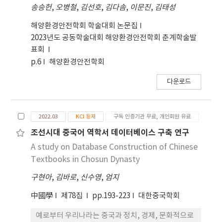
송승헌
,
오병철
,
김선호
,
김다솜
,
이문진
,
김태성
해양환경안전학회 학술대회 논문집
2023년도 공동학술대회 해양환경안전학회 춘계학술발
표회
p.6
해양환경안전학회
다운로드
2022.03
KCI 등재
구독 인증기관 무료, 개인회원 유료
조선시대 중국어 역학서 데이터베이스 구축 연구
A study on Database Construction of Chinese
Textbooks in Chosun Dynasty
구현아
,
김바로
,
신수영
,
엄지
中國學
제78집
pp.193-223
대한중국학회
예로부터 우리나라는 중국과 정치, 경제, 문화적으로