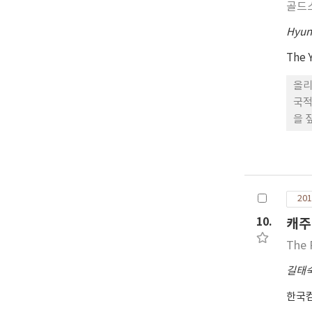
골드
Hyun
The 
올리
국적
을 
201
10.
캐주
The 
길태
한국