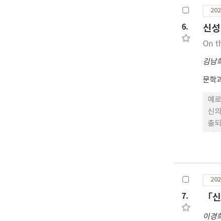
2차
202
가 
망상
6.
신성
리는
On t
는 알고 있
슨 
김남
가 
문학과
이거
인류의 
예로
어떤
신의
같은
출되
림 
이러
는 종종걸음으로 
되는
알고
과정
서’
장한
202
7.
「신
이경