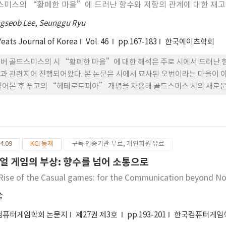
스미스의 “황폐한 마을”에 드러난 향수와 저항의 관계에 대한 재고
gseob Lee
,
Seunggu Ryu
Yeats Journal of Korea
Vol. 46
pp.167-183
한국예이츠학회
버 골드스미스의 시 “황폐한 마을”에 대한 해석은 주로 시에서 드러난 
과 관련지어 진행되어왔다. 본 논문은 시에서 묘사된 오번이라는 마을이 
짚어본 후 푸코의 “헤테로토피아” 개념을 차용해 골드스미스 시의 새로운
4.09
KCI 등재
구독 인증기관 무료, 개인회원 유료
얼 게임의 부상: 향수를 넘어 소통으로
Rise of the Casual games: for the Communication beyond No
숙
컴퓨터게임학회 논문지
제27권 제3호
pp.193-201
한국컴퓨터게임