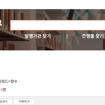
발행기관 찾기
간행물 찾기
키워드=향수
건
14
보내기
구매하기