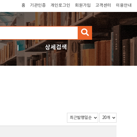
홈
기관인증
개인로그인
회원가입
고객센터
이용안내
검
색
상세검색