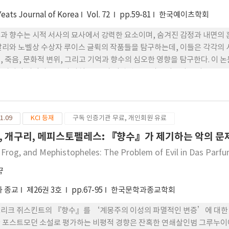
Yeats Journal of Korea
Vol. 72
pp.59-81
한국예이츠학회
과 향수는 시적 서사의 묘사에서 강력한 요소이며, 숨겨진 감정과 내면의 
알리와 노벨상 수상자 루이스 글뤽의 작품들을 탐구하는데, 이들은 각각
, 죽음, 문화적 변위, 그리고 기억과 향수의 심오한 영향을 탐구한다. 이
 뛰어난 시인이 고국의 상실, 죽음과 억압된 욕망의 트라우마를 다루는 독
향수를 통해 충격적인 경험과 싸우기 위해 그들이 소중히 여겼던 기억들의
나 이 탐구를 통해 우리는 인간의 경험과 시의 예술을 형성하는 데 있어 이
1.09
KCI 등재
구독 인증기관 무료, 개인회원 유료
, 개구리, 메피스토펠레스: 『향수』가 제기하는 악의 문
, Frog, and Mephistopheles: The Problem of Evil in Das Parfu
국
 종교
제26권 3호
pp.67-95
한국문학과종교학회
리크 쥐스킨트의 『향수』를 ‘계몽주의 이성의 파멸적인 변증’에 대한 
 포스트모던 소설로 평가하는 비평적 경향은 잔혹한 연쇄살인범 그루누이에