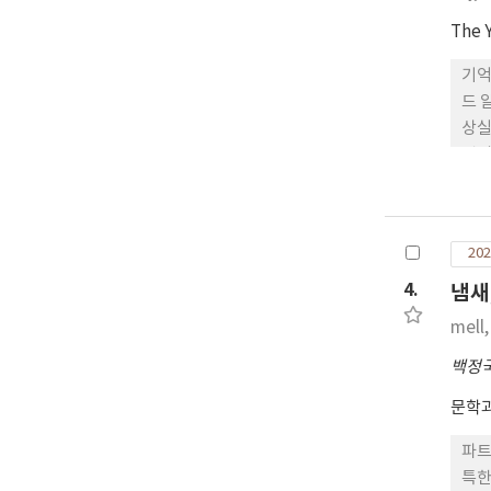
The 
기억
드 
상실
명의
게 
그러
202
4.
냄새
mell
백정
문학과
파트
특한