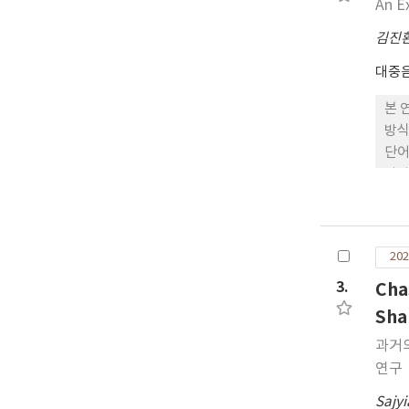
An E
김진
대중
본 
방식
단어
가사
리고
어져
써 
202
는 
구체
3.
Cha
Sha
과거
연구
Sajy