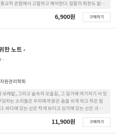
종교적 관점에서 고찰하고 해석한다. 일말의 회한도 없이
 혹은 한 사회가 상상할 수 있는 최악의 악몽을 투사하
6,900원
구매하기
토펠레스에 버금가는 교활함과 술수로 내러티브의 표면을
의 천재적인 재능으로 주검에서 추출한 ‘죽음의 향수’를
의 육체마저 해체하여 세례와 성만찬을 기괴한 방식으로 패
말이 아니라 악의 귀환을 암시한다. 『향수』는 악에 대한
.
 위한 노트 -
 -
적자원관리학회
모래밭, 그리고 숲속의 오솔길, 그 길가에 여기저기 서 있
 부딪히는 소리들은 우리에게 맑은 숨을 쉬게 하고 작은 힘
각기 다르 다. 특히 여름철 해질 무렵 연한 보랏빛 석양에서
11,900원
구매하기
경험하는 방법이라고 생각했다. 그러나 지금은 아파트로 둘
렸다. 2차원 공간? 우리는 3차원에서 생활하고 있기 때문에