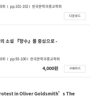
술대회
pp.101-102
한국문학과종교학회
다운로드
트의 소설 『향수』를 중심으로 -
술대회
pp.93-100
한국문학과종교학회
4,000원
구매하기
otest in Oliver Goldsmith’s The