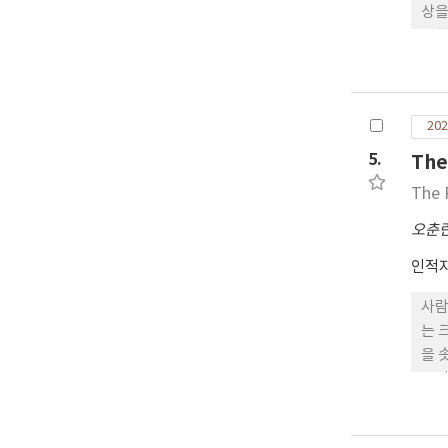
상을
도착
기 
암행
마치
202
러디
무관
5.
The
The 
오춘
인적
사람
는 
을 솟게 해주었다. 겨울 산과 여
보인
부터
러 