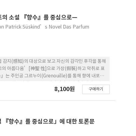
. 책, 사진, 문서, 벽면 등등. 그러나 지금 내
 밖의 일도 저지를 수 있다는 것이다. 상상, 공상, 환상,
 각자 다를 수 있다. 이를테면 글자로 쓰는 것, 선으로 그
트의 소설 『향수』를 중심으로—
인도 하기 힘든, ‘인류의 유산’으로 남겨놓은 것들을 우리
 on Patrick Süskind’s Novel Das Parfum
다면, 생각할수록 더 궁금해지지 않을 수 없다. 그런데 필자
괜찮다. 왜냐 하면 우리나라 사람 대부분은 이러한 역사적
때문이다. 자기 자신을 잘 모르고, 우리 역사를 잘 모르고,
을 감지(感知)의 대상으로 보고 자신의 감각인 후각을 통해
일 것이다. 관람객이 작품을 그저 쓱 쳐다본다면 그 작품은
고의 아름다움’[神聖 性]으로 가장(假裝)하고 악취로 표
민 낮의 정서로 그 사람 과 마주친다. 그러면 관람객은 그
 주인공 그르누이(Grenouille)를 통해 향에 내포된
 이야기 한다. “이게 뭐야? 나도 할 수 있겠다!” 그러고
를 소유하고자 하는 그르누이의 감각의 여정 속에서 노출
8,100원
구매하기
새’를 소유하려고 한 것이 곧 신성성을 향한 감각의 변질
 같을지도 모른다. 그래서 지구상에 모든 생명은 ‘질
기’(Atmosphäre) 개념과 감각의 영적인 회복을 주
소설 『향수』를 중심으로」에 대한 토론문