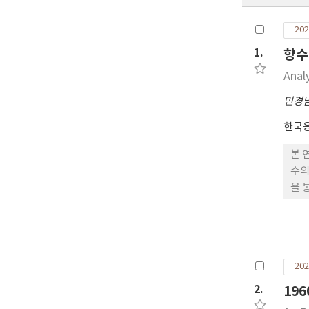
202
1.
향수
Anal
민경
한국
본 
수의
을 
내 
디지
감성
장되
202
략과
기술
2.
19