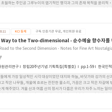
 초월하는 주인공 그루누이의 엽기적인 행각과 그의 존재 목적을 윤리적·
적인 살인을 저지르며 인간사회의 파멸을 꾀하는 그루누이는, 전통적인 악한
위한 수단적 존재의 범주를 벗어난다. ‘악마개구리’ 그루누이는 메피스
하며 자신이 죽음을 부르는 절대적인 악의 화신임을 증명한다. 그는 자신
 성수인 양 사용해 사람들을 타락의 구렁텅이로 빠뜨리며, 종국에는 자신
0.11
KCI 등재
구독 인증기관 무료, 개인회원 유료
 한다. 그루누이가 제 몸을 제물로 바쳐 주제하는 ‘식인의식’은 악의 종
심과 망각이 악을 초대하 는 치명적인 유혹의 향기임을 음산하게 일깨운다
 Way to the Two-dimensional - 순수예술 향수자를
Road to the Second Dimension - Notes for Fine Art Nostalgia
란
자원관리연구
창립20주년기념 기획특집(특별호)
pp.1-59
한국인
들에게 가장 일상적인 시각 대상이었던 대지와 하늘, 바닷가와 강가의 산과 
크고 작은 나무들, 개울에 흐르는 잔잔한 물소리, 가끔은 크고 작은 자갈에
름 산의 정서가 다름은 우리가 자주 느끼는 일이다. 바다에 있는 산은 작게 보이고 강가에 있는 산은 크게
다. 사람이 서서 볼 수 있는 거리 때문이겠지만 우리에게 주는 정서 역시 제
 검 짙은 갈색으로 변할 때까지 지켜본다는 것도 자연의 일부분을 충분히 
싸여 있어 그런 기억들이 2차원의 공간에서만 볼 수 있는 먼 추억이 되어버