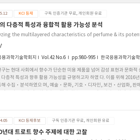
5.12
KCI 등재
구독 인증기관 무료, 개인회원 유료
의 다층적 특성과 융합적 활용 가능성 분석
yzing the multilayered characteristics of perfume & its poten
남
응용과학기술학회지
Vol.42 No.6
pp.980-995
한국응용과학기술학
연구는 현대 사회에서 향수가 단순한 미용 제품을 넘어 감성 표현과 문화적 
 다층적 특성과 향후 활용 가능성을 규명하고자 하였 다. 이를 위해 2016
통해 수집·분석하였으 며, 예술·문화, 기호·디자인, 보건·산업화, 판
용적 특성을 함께 검토하였다. 그 결과, 향수 연구는 예술성과 문화적 상징성
털 기술과 결합한 판매 전략 등 다양한 관점에서 다층적으로 전개되 고 있
 기반 판매 전략과 기술융합을 중 심으로 한 연구가 증가하는 경향을 보이
 고 있음을 시사하였다. 이러한 결과를 통해 향수는 예술, 디자인, 보건, 
4.05
KCI 등재후보
구독 인증기관 무료, 개인회원 유료
 개인화된 경험 설계가 가능한 핵심 매개체임을 확인하였다. 본 연구는 
융합 기반 산업 응용을 위한 기초자료 로 활용 될 것으로 사료된다.
60년대 트로트 향수 주제에 대한 고찰