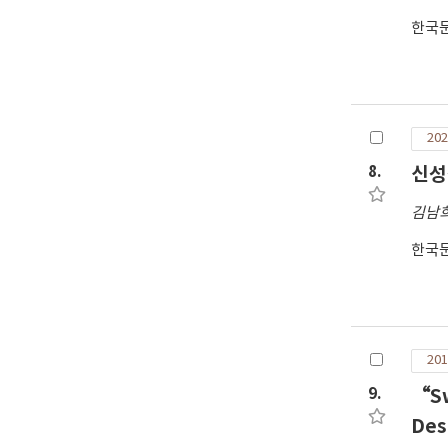
한국
202
8.
신성
김남
한국
201
9.
“Sw
Des