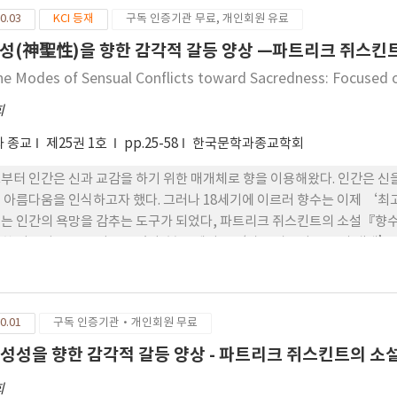
원 공간이 생소하다. 그러나 실제로 우리는 생활 속에서 2차원 공간을 많이 사용하고 있다
0.03
KCI 등재
구독 인증기관 무료, 개인회원 유료
하고 싶은 말은 그런 것도 중요하지만 3차원의 세계에서 살고 있는 우리가 생홣
, 그리고 창의적 발상의 요람이 될 수 있다는 것이다. 그것을 표현하는 방법은
성(神聖性)을 향한 감각적 갈등 양상 —파트리크 쥐스킨
 것, 색으로 칠하는 것 등등. 최초의 원시인도 기계문명시대에 사는 현대
he Modes of Sensual Conflicts toward Sacredness: Focused
고 볼 수도 있다. 암각화, 벽화, 골각화 등등. 캄캄한 동굴 안에, 거대한 암석에 그러한 그림들을 그린 이유가 무엇이었을까, 무
도구를 사용했으며 누구를 향한 절규였을까. 필경 목숨을 걸고 그런 일을 했
희
이런 이야기를 하는 것을 나이가 많아서 할 일이 없기 때문이라고 생각해도 
 종교
제25권 1호
pp.25-58
한국문학과종교학회
나 철학적인 얘기를 꺼내면 밥 맛 없는 소리 한다고 치부 하는 경우가 많기 
역사를 잘 몰라도 우리는 잘 먹고 잘 살고 있기 때문인 것 같다. 철학에 물리적 실체가 있다면 아마 예술이라는 걸로 표현될 것이다.
부터 인간은 신과 교감을 하기 위한 매개체로 향을 이용해왔다. 인간은 신
 모습, 무슨 색깔, 무슨 구상이 든 그것을 표현하는 것은 오롯이 작가 자신
 아름다움을 인식하고자 했다. 그러나 18세기에 이르러 향수는 이제 ‘최
 위치와 같은 장면만 보여준다. 관람객의 사회적 위치나 시선과는 상관없이 
는 인간의 욕망을 감추는 도구가 되었다, 파트리크 쥐스킨트의 소설『향수』는
속의 사심을 자기의 마음으로 하나씩 벗겨낸 다음 맨 마지막으로 보 통 이렇게
한 이중성을 잘 보여주고 있다. 본 글에서는 ‘가장 아름다운 신의 냄새’
작품 앞을 떠난다. 동일한 시간에 올실 안의 풍경과 문 밖 강가의 풍경이 다를지라도 생명의 리듬은 같다는 것을 우리는
 인간의 위선과 기만의 양상을 살펴보았다. 나아가 그 ‘아름다운 신의 냄
 있다. 물풀에 잠시 앉아 있는 까만 잠자리나 빨간 고추잠자리가 하는 일은
이었음을 살펴보았다. 이와 같은 고찰은 감성적 지각을 강조한 뵈메의 ‘분위
라는 카테고리 안에서 잘 살고 있는지도 모른다.
 발타살의 ‘따뜻함’(Wärme) 개념을 토대로 하였다.
0.01
구독 인증기관·개인회원 무료
성성을 향한 감각적 갈등 양상 - 파트리크 쥐스킨트의 
희