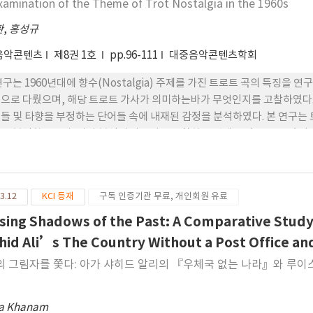
xamination of the Theme of Trot Nostalgia in the 1960s
환
,
홍성규
음악콘텐츠
제8권 1호
pp.96-111
대중음악콘텐츠학회
연구는 1960년대에 향수(Nostalgia) 주제를 가진 트로트 곡의 특징을 
으로 다뤘으며, 해당 트로트 가사가 의미하는바가 무엇인지를 고찰하였다.
들 및 타향을 부정하는 단어들 속에 내재된 감정을 분석하였다. 본 연구는
를 분석함으로써, 가사 분석의 다양성을 고찰하는 것에 목적을 두고 있 다.
 가족과 연인에 대한 사랑이 주 로 나타났으며 한국적 정서가 드러나는 시
있었다. 또한 1970년대에는 추상적인 이별이야기를 담는데 주력하는 양상
곡의 애절함과 씁쓸함이 보다 더 잘 드러났으며 대중 들 기억에 남는 가사로
3.12
KCI 등재
구독 인증기관 무료, 개인회원 유료
사람의 감성을 움직이게 하며 향수를 불러일으키지만 시대적 배경과 대중들
적으로 파악할 수 있으며 많은 창작자들이 가사를 분석하는 것에 도움이 
sing Shadows of the Past: A Comparative Study
hid Ali’s The Country Without a Post Office an
의 그림자를 쫓다: 아가 샤히드 알리의 『우체국 없는 나라』와 루
ia Khanam