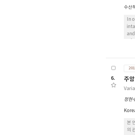
수산
In 
int
and
a f
eng
ana
the
201
por
the
6.
주암
ben
Vari
of 
met
정현
Kore
본 
의 