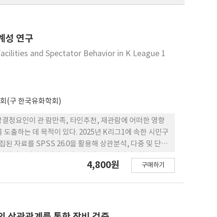
계성 연구
cilities and Spectator Behavior in K League 1
회(구 한국유화학회)
람결정요인이 관 람만족, 타인추천, 재관람에 어떠한 영향
도출하는 데 목적이 있다. 2025년 K리그1에 속한 시민구
된 자료를 SPSS 26.0을 활용해 상관분석, 다중 및 단순
관람결정요인의 관람만족에 부분적 으로 정적인 영향과 부
4,800원
구매하기
 영향 을 미쳤다. 셋째, 경기관람결정요인은 재관람에 부
 정적인 영향을 미쳤다. 다섯째, 관람만족은 재관람에 정적
, 경기장 접근성 개선과 팬 커뮤니케이션 전략을 병행 함
할 수 있는 지속가능한 팬 기반 형성 전략이 요구됨을 시
의 상관관계를 통한 장비 검증