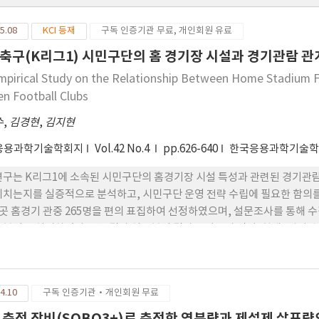
5.08
KCI 등재
구독 인증기관 무료, 개인회원 유료
축구(K리그1) 시민구단의 홈 경기장 시설과 경기관람 관
mpirical Study on the Relationship Between Home Stadium Fa
zen Football Clubs
수
,
김경현
,
김지현
응용과학기술학회지
Vol.42 No.4
pp.626-640
한국응용과학기술학
연구는 K리그1에 소속된 시민구단의 홈경기장 시설 특성과 관련된 경기관
미치는지를 실증적으로 분석하고, 시민구단 운영 전략 수립에 필요한 함의를 
6곳 홈경기 관중 265명을 편의 표집하여 선정하였으며, 설문조사를 통해 수집
 분석을 실시하였다. 연구결과 실증분석 결과는 다음과 같다. 첫째, 경기
 영향을 미쳤다. 둘째, 경기관람결정요인은 타인추천에 부분적으로 정적인
으로 정적인 영향과 부적인 영향을 미쳤다. 넷째, 관 람만족은 타인만족에
영향을 미쳤다. 이러한 결과는 시민구단이 팬의 사회심리적 요인을 강화하고
4.10
구독 인증기관·개인회원 무료
써 관람만족을 제고하고, 이를 기반으로 재방문과 자발적 추천 행동을 유도
다.
 측정 장비(SOBO3+)로 측정한 염분량과 제설제 살포량