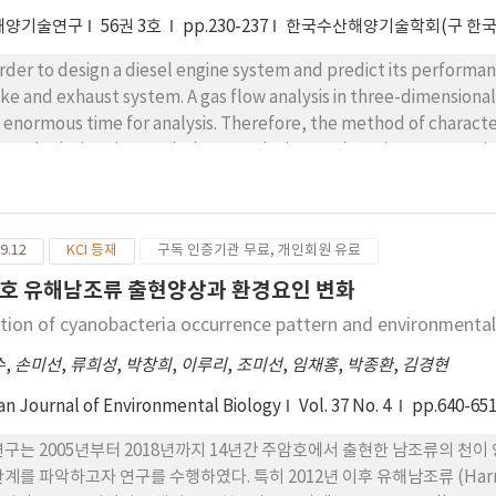
해양기술연구
56권 3호
pp.230-237
한국수산해양기술학회(구 한
order to design a diesel engine system and predict its performanc
ake and exhaust system. A gas flow analysis in three-dimensiona
 enormous time for analysis. Therefore, the method of character
ast calculation time and a low-resolution workstation. An exper
ine to measure pressure in cylinder, intake pipe and exhaust pi
lyzed under the same conditions as the experiment. The engine
 same conditions and the intake pressure was inputted as the e
9.12
KCI 등재
구독 인증기관 무료, 개인회원 유료
t that cannot be realized in 1D was omitted. As results of valid
 exhaust pipe pressure exhibited inaccuracy. This is considered 
호 유해남조류 출현양상과 환경요인 변화
t pipe such as an exhaust port. When analyzed in 3D, calculati
ation of cyanobacteria occurrence pattern and environmental
this study. In the future, we intend to implement a bent pipe th
hod to supplement reliability by using 1D-3D coupling.
수
,
손미선
,
류희성
,
박창희
,
이루리
,
조미선
,
임채홍
,
박종환
,
김경현
an Journal of Environmental Biology
Vol. 37 No. 4
pp.640-65
연구는 2005년부터 2018년까지 14년간 주암호에서 출현한 남조류의 천
관계를 파악하고자 연구를 수행하였다. 특히 2012년 이후 유해남조류 (Harm