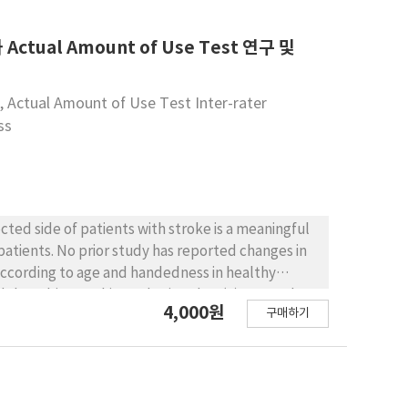
ctual Amount of Use Test 연구 및
, Actual Amount of Use Test Inter-rater
ss
ted side of patients with stroke is a meaningful
patients. No prior study has reported changes in
according to age and handedness in healthy
) research
4,000원
구매하기
s in healthy adults, and (2) determine the inter-
handed (n2=21), and older right-handed (n3=20)
right-handed (n1=25), young left-handed (n2=18),
Wilcoxon signedrank test were used for