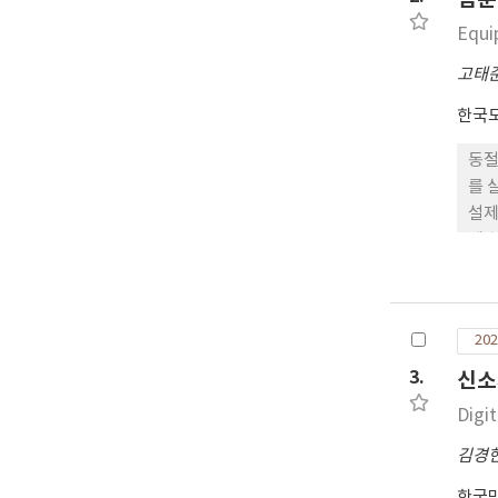
Equi
고태
한국
동절
를 
설제
에 
무분
있는
이용
202
SO
을 
3.
신소
화나
Digi
다는
됨을
김경
용액
한국