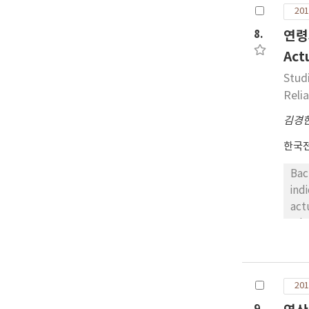
201
8.
연령과
Act
Stud
Reli
김경
한국
Bac
ind
act
adult
the
rater reliabili
div
201
gro
and