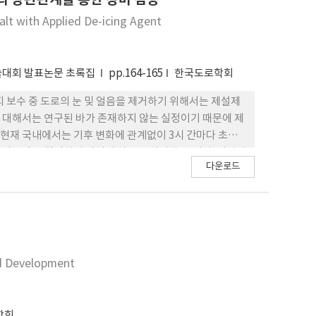
lt with Applied De-icing Agent
학술대회 발표논문 초록집
pp.164-165
한국도로학회
 보수 중 도로의 눈 및 얼음을 제거하기 위해서는 제설제
에 대해서는 연구된 바가 존재하지 않는 실정이기 때문에 제
 현재 국내에서는 기후 변화에 관계없이 3시 간마다 초기
살포량을 결정하여 제설제 살포를 실시하 고 있다. 이렇게
다운로드
수 있으며 위 문제를 해결하기 위해서 는 도로에 잔존하고
 따라서 본 연구에서는 도로에 물을 살포하여 전기전도도를
 측정하기 전, 국내 고속도로에서 사용되는 제설제와
내에서 가장 많이 사용되는 살포 방법 인 습염식 살포 방법
염분 측정치를 얻기 위하여 매끄러 운 화강판 및 고형 염
 SOBO3+가 최대 50g/m² 까지 밖에 측정이 가능하
nd Development
가며 측정한 결과, 살포량 대비 약 10% 과 소평가되어 측정
령을 참고하여 국내 습염식 살포 기준 에서 염화칼슘 수
밀도를 10g/m²씩 변화시켜가며 측정한 결과, 살포량 대비 약
학회