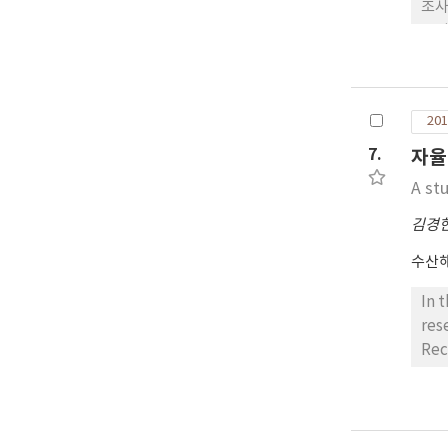
조사
반기 
ce
분석
과 
201
후반
는 
7.
자율
감소
A st
해 
의 
김경
소 
수산
In 
res
Rec
to 
the
is 
con