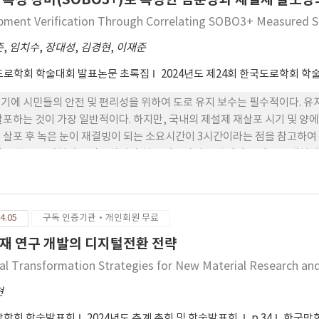
pment Verification Through Correlating SOBO3+ Measured Sa
준
,
임치수
,
장대성
,
김경현
,
이재준
도로학회 학술대회 발표논문 초록집
2024년도 제24회 한국도로학회 
기에 시민들의 안전 및 편리성을 위하여 도로 유지 보수는 필수적이다. 유지
살포하는 것이 가장 일반적이다. 하지만, 국내의 제설제 재살포 시기 및 양
 살포 후 녹은 눈이 재결빙이 되는 소요시간이 3시간이라는 점을 참고하여
살포한 양을 제설제를 살포하거나 현장 감독자의 주관적인 판단으로 제설제 
별한 제설제 살포는 과다 살포로 이루어져 환경 및 구조적 문제를 야기할 
 제설제의 양을 파악하고 무분별한 제설제 살포를 막아야할 필요가 있다.
하여 염분을 측정하는 장비인 SOBO3+를 이용하여 도로의 잔존염분량을
4.05
구독 인증기관·개인회원 무료
BO3+ 장비와의 상관 관계를 분석하여 장비 검증을 실시하였다. 실험은 국
참고하여 고형 염화나트륨과 30% 염화칼슘 수용액을 사용하였으며 정확한 
재 연구 개발의 디지털전환 전략
트륨을 모두 용해시켜 측정을 진행하였다. 제설제 살포량은 염화나트륨의 경우
tal Transformation Strategies for New Material Research a
 점을 참고하여 10~50g/m² 범위에서 살포 밀도를 10g/m²씩 변화시켜
 확인하였다. 또한 염화칼슘 수용액의 경우 국토교통부 도로제설업무수행요
현
 살포량이 최대 20g/m²을 초과하지 않아, 10~30g/m² 범위에서 살포 
막학회 학술발표회
2024년도 춘계 총회 및 학술발표회
p.34
한국막