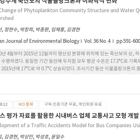
강수계 죽산보의 식물플랑크톤과 이화학적 변화
Results: The Amount of Use (AOU) scale values for each group showed no significant differences
Change of Phytoplankton Community Structure and Water Qua
ween age groups and handedness groups in the MAL-28 (p>.05).
rshed
ferences regarding dominant handedness in the AAUT (p<.05), bu
05). (2) Inter-rater reliability of the AAUT was excellent, except few ite
선
,
정현수
,
박창희
,
박종환
,
임채홍
,
김경현
hough both the MAL-28 and the AAUT measured how much partic
an Journal of Environmental Biology
Vol. 36 No. 4
pp.591-60
jects, the AAUT only showed significantly higher dominant arm us
ition, the inter-rater reliability of the AAUT was excellent. Curr
10년 4월부터 2015년 12월까지 영산강 본류에 위치해 있는 죽산보의 상,
n clinicians develop rehabilitation strategies, and AAUT was sho
 수행하였다. 동일한 기간 동안에 두지점 모두 평균 수온은 17.3°C로 기록되었
surement of upper extremity use in Korean adults, based on the
 2015년에 17°C로 약 0.7°C 상승되었다. 조사기간 동안 식물플랑크톤의 종
군, 녹조류 154 분류군 및 기타조류 15 분류군으로 조사되었다. 두 지점의 개
, Y1지점은 850~29,725 cells·mL-1, Y2지점은 500~29,950 ce
 8,180 cells·mL-1, Y2지점이 7,530 cells·mL-1으로 상류지
ephanodiscus속, Aulacoseira속이 높게 나타났으며, Stephanodis
8.12
KCI 등재
구독 인증기관 무료, 개인회원 유료
%였다. 남조류의 전체속의 우점빈도는 17%였고, Y1지점이 19%로 Y2지점보다
가 6%였고, Y1지점이 7%로 하류인 Y2지점보다 2% 높게 나타난 것을 
스 평가 자료를 활용한 시내버스 업체 교통사고 모형 개발
%, 녹조류가 24%, 남조류가 21%였고, Y2지점은 규조류 65%, 녹조류 
lopment of a Traffic Accidents Model for Bus Companies Us
이 더 높게 나타난 것을 볼 수 있었다. 본 연구는 식물플랑크톤의 천이 현
보의 특성에 대해 신뢰성 있는 데이터를 제공하기 위해 수행되었으며, 이
일
,
김경현
,
박상민
,
박성호
,
윤일수