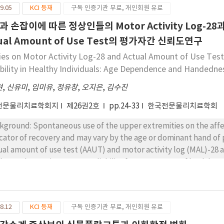
9.05
KCI 등재
구독 인증기관 무료, 개인회원 유료
 손잡이에 따른 정상인들의 Motor Activity Log-28과 A
ual Amount of Use Test의 평가자간 신뢰도연구
ies on Motor Activity Log-28 and Actual Amount of Use Test
ability in Healthy Individuals: Age Dependence and Handedne
현
,
신유미
,
임미유
,
정유창
,
오지은
,
김수진
전문물리치료학회지
제26권2호
pp.24-33
한국전문물리치료학회
kground: Spontaneous use of the upper extremities on the affec
icator of recovery and may vary by the age or dominant hand of 
ual amount of use test (AAUT) and motor activity log (MAL)-28 
s, and AAUT inter-rater reliability for assessment of healthy adults. Objects: This study aimed to (1
 differences in AAUT and MAL-28 according to age and handednes
ty of the AAUT. Methods: Seventy healthy adults participated in this study. The MAL-28 was assessed by
iding 61 subjects into young right-handed (n1=20), young left-
8.12
KCI 등재
구독 인증기관 무료, 개인회원 유료
ups. The AAUT was assessed by dividing 63 subjects into young 
 older right-handed (n3=20) groups. Student’s t-test and the 