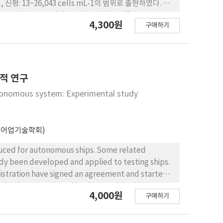
신평: 13~26,043 cells mL-1의 범위로 출현하였다. 전
1로, 이는 후반기 시기 평균 현존량 (42 cells mL- 1, 82
4,300원
구매하기
 상대적으로 많이 출현하는 여름 시기 (6~9월)를 대상으로 상관
였고, 전기전도도와는 음의 상관관계를 보였다. t-검정 결
mg L-1의 범위로 평균 0.862 mg L-1로 보였다. 전반기,
하였다. 또한 유의확률은 다소 떨어지지만, TP의 경우 평균 차이
량이 집중된 여름 (6~9월) 시기의 전반기와 후반기 강우량
적 연구
mm). 즉, 전반기에 비해 강우량은 감소 하였으며, 이로 인
utonomous system: Experimental study
남조류의 luxury consumption이 가능하여 남조류
우량의 감소로 인한 영양염의 감소 (TN) 및 변동성의 감
국어업기술학회)
oduced for autonomous ships. Some related
dy been developed and applied to testing ships.
istration have signed an agreement and started
technology trends and background, in this paper,
4,000원
구매하기
ies. In the designed control system, an observer
he servosystem with state estimator, ship motion
sing a model ship in water basin.