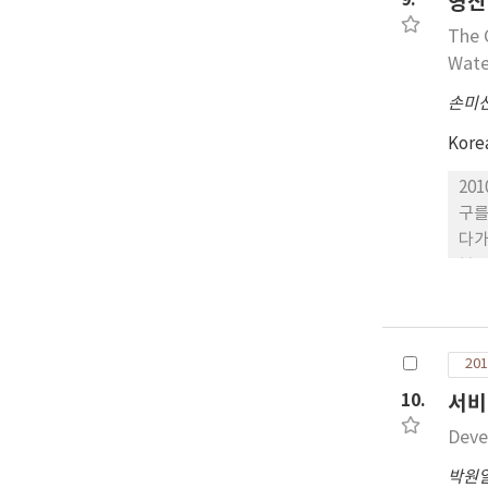
9.
영산
statistical analysis. 
The 
bet
Wate
dif
(p>.
손미
Alt
Kore
sub
add
20
whe
구를
mea
다가
분류
으며
점이
St
201
22
빈도
10.
서비
52
Deve
비율
죽산
박원