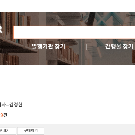
발행기관 찾기
간행물 찾기
저자=김경현
건
49
보내기
구매하기