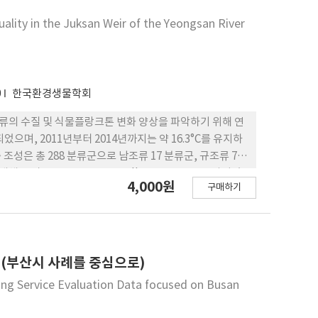
lity in the Juksan Weir of the Yeongsan River
 The AAUT AOU scale value showed significant
t no significant differences according to age
ms (item 9, 11, and 12). Conclusion:
ipants used their dominant arms in healthy
0
한국환경생물학회
e in left hander than the right hander. In
ent results can be utilized as a basic information
 하류의 수질 및 식물플랑크톤 변화 양상을 파악하기 위해 연
wn to be a reliable evaluation tool for
으며, 2011년부터 2014년까지는 약 16.3°C를 유지하
 reliability demonstrated by this study.
 조성은 총 288 분류군으로 남조류 17 분류군, 규조류 74
체군 밀도는 500~29,950 cells·mL-1으로 조사되었
4,000원
구매하기
lls·mL-1으로 조사되었다. 두 지점의 평균 개체군 밀도는 Y1지
점의 평균 밀도가 더 높게 조사되었다. 우점종은 규조류인
cus의 우점 빈도는 59%였고, Aulaocseira속의 우점빈도는
 2% 높게 나타났다. 그 중에 Microcystis속의 우점
확인할 수 있었다. Y1지점의 현존량 비율은 규조류가 전체의
 (부산시 사례를 중심으로)
18%, 남조류 13%로 상류 지점인 Y1지점의 남조류 현존량
ing Service Evaluation Data focused on Busan
상 및 수질요인들과의 변화에 따른 원인을 파악하고 영산강
후 수생태계 변화를 평가하는 기초자료로 활용될 수 있을