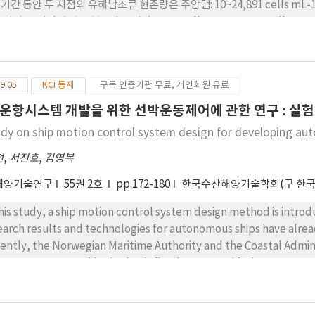
기간 동안 두 지점의 유해남조류 현존량은 주암댐: 10~24,891 cells mL-1, 
시기 두 지점의 평균 현존량은 각각 2,575 cells mL-1, 2,557 cells mL-
lls mL-1)에 비해 약 60배, 30배의 큰 세포수 차이를 보였다. 남조류가
을 실시한 결과, 유해남조류는 TN, 방류량, 저수량과 양의 상관관계를 보
TN, EC, 체류시간의 유의미한 차이를 확인하였다. 특히 TN은 0.566~1.292 
9.05
KCI 등재
구독 인증기관 무료, 개인회원 유료
기 평균 TN은 전반기 0.912 mg L-1, 후반기 0.811 mg L-1로 감소
없으나 표준편차가 비교적 큰 차이를 보여 변동성이 큼을 알 수 있었다. 강우
운항시스템 개발을 위한 선박운동제어에 관한 연구 : 실험
하는 패턴이 원인인 것으로 판단된다 (전반기 263.3 mm, 후반기 219.9 
udy on ship motion control system design for developing a
TP의 변동성이 감소되었다고 판단된다. TP의 변동성의 감소로 인해 전반기에 
성장률이 높았을 것으로 추측된다. 따라서 주암호 유해남조류 감소 원인은 강
현
,
서진호
,
김영복
(TP)의 결과로 사료된다.
해양기술연구
55권 2호
pp.172-180
한국수산해양기술학회(구 한
this study, a ship motion control system design method is intr
earch results and technologies for autonomous ships have alrea
ently, the Norwegian Maritime Authority and the Coastal Admin
test autonomous ships in the defined area. Considering recent 
 authors also try to develop autonomous ship control technolog
introduced to estimate unmeasurable system states. Based on t
trol experiment is performed to evaluate control performance u