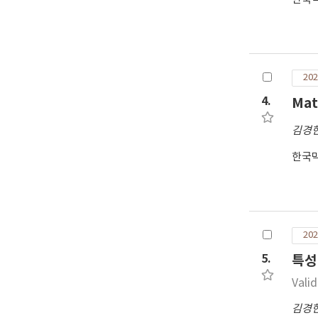
70
미치
202
4.
Ma
김경
한국
202
5.
특성
Vali
김경