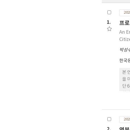
202
1.
프로
An E
Citi
박성
한국
본 
을 
단 
회귀
적인
분적
인 
202
으로
사한
2.
염분