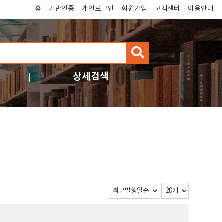
홈
기관인증
개인로그인
회원가입
고객센터
이용안내
검
색
상세검색