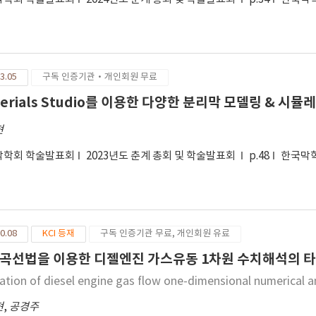
% 과소 평가 되는 것을 확인하여 30% 염화칼슘 수용액을 정확하게 측정하
지 못하는 것을 확인하였다.
3.05
구독 인증기관·개인회원 무료
terials Studio를 이용한 다양한 분리막 모델링 & 시
현
막학회 학술발표회
2023년도 춘계 총회 및 학술발표회
p.48
한국막
0.08
KCI 등재
구독 인증기관 무료, 개인회원 유료
곡선법을 이용한 디젤엔진 가스유동 1차원 수치해석의 
dation of diesel engine gas flow one-dimensional numerical a
현
,
공경주