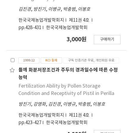
김진경
,
방진기
,
이병규
,
박충범
,
이봉호
한국국제농업개발학회지
제11권 4호
pp.428-431
한국국제농업개발학회
3,000원
구매하기
1999.12
KCI 등재
구독 인증기관 무료, 개인회원 유료
들깨 화분저장조건과 주두의 경과일수에 따른 수정
능력
Fertilization Ability by Pollen Storage
Condition and Receptivity of Pistil in Perilla
방진기
,
강명화
,
김진경
,
이병규
,
박충범
,
이봉호
한국국제농업개발학회지
제11권 4호
pp.423-427
한국국제농업개발학회