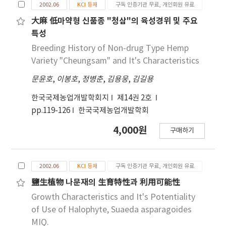
2002.06
KCI 등재
구독 인증기관 무료, 개인회원 유료
大麻 低마약형 신품종 "청삼"의 육성경위 및 주요
특성
Breeding History of Non-drug Type Hemp
Variety "Cheungsam" and It's Characteristics
문윤호
,
이봉호
,
정병춘
,
김용웅
,
김길용
한국국제농업개발학회지
제14권 2호
pp.119-126
한국국제농업개발학회
4,000원
구매하기
2002.06
KCI 등재
구독 인증기관 무료, 개인회원 유료
鹽生植物 나문재의 生育特性과 利用可能性
Growth Characteristics and It's Potentiality
of Use of Halophyte, Suaeda asparagoides
MIQ.