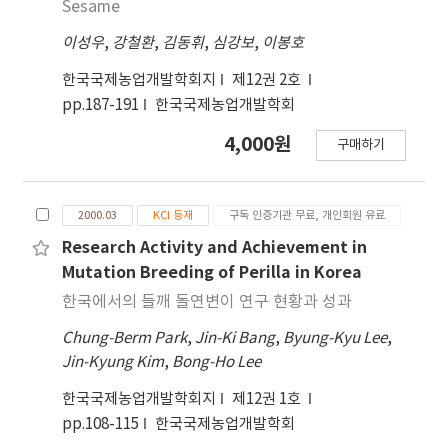
Sesame
이성우
,
강철환
,
김동휘
,
심강보
,
이봉호
한국국제농업개발학회지
제12권 2호
pp.187-191
한국국제농업개발학회
4,000원
구매하기
2000.03
KCI 등재
구독 인증기관 무료, 개인회원 유료
Research Activity and Achievement in
Mutation Breeding of Perilla in Korea
한국에서의 들깨 돌연변이 연구 현황과 성과
Chung-Berm Park
,
Jin-Ki Bang
,
Byung-Kyu Lee
,
Jin-Kyung Kim
,
Bong-Ho Lee
한국국제농업개발학회지
제12권 1호
pp.108-115
한국국제농업개발학회