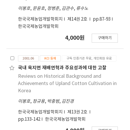
이봉호
,
문윤호
,
정병춘
,
김관수
,
류수노
한국국제농업개발학회지
제14권 2호
pp.87-93
한국국제농업개발학회
4,000원
구매하기
2001.06
KCI 등재
구독 인증기관 무료, 개인회원 유료
국내 육지면 재배연혁과 주요성과에 대한 고찰
Reviews on Historical Background and
Achievements of Upland Cotton Cultivation in
Korea
이봉호
,
정규용
,
박충범
,
김진경
한국국제농업개발학회지
제13권 2호
pp.133-142
한국국제농업개발학회