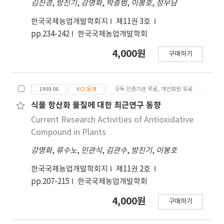
김진경
,
방진기
,
강명화
,
박충범
,
이봉호
,
정무남
한국국제농업개발학회지
제11권 3호
pp.234-242
한국국제농업개발학회
4,000원
구매하기
1999.06
KCI 등재
구독 인증기관 무료, 개인회원 유료
식물 항산화 물질에 대한 최근연구 동향
Current Research Activities of Antioxidative
Compound in Plants
강명화
,
류수노
,
민관식
,
김관수
,
방진기
,
이봉호
한국국제농업개발학회지
제11권 2호
pp.207-215
한국국제농업개발학회
4,000원
구매하기