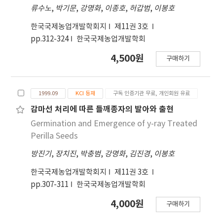
류수노
,
박기문
,
강명화
,
이종호
,
허갑범
,
이봉호
한국국제농업개발학회지
제11권 3호
pp.312-324
한국국제농업개발학회
4,500원
구매하기
1999.09
KCI 등재
구독 인증기관 무료, 개인회원 유료
감마선 처리에 따른 들깨종자의 발아와 출현
Germination and Emergence of y-ray Treated
Perilla Seeds
방진기
,
장치진
,
박충범
,
강명화
,
김진경
,
이봉호
한국국제농업개발학회지
제11권 3호
pp.307-311
한국국제농업개발학회
4,000원
구매하기