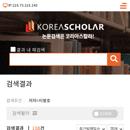
IP:216.73.216.243
메
뉴
결과 내 재검색
검
색
검색결과
검색조건
저자=이봉호
검색필터
CLOSE
검색결과
건
108