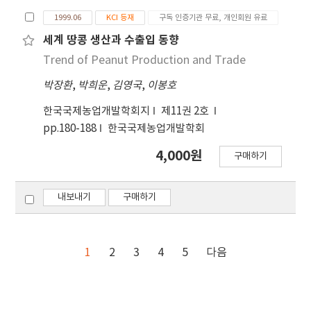
1999.06
KCI 등재
구독 인증기관 무료, 개인회원 유료
세계 땅콩 생산과 수출입 동향
Trend of Peanut Production and Trade
박장환
,
박희운
,
김영국
,
이봉호
한국국제농업개발학회지
제11권 2호
pp.180-188
한국국제농업개발학회
4,000원
구매하기
내보내기
구매하기
1
2
3
4
5
다음