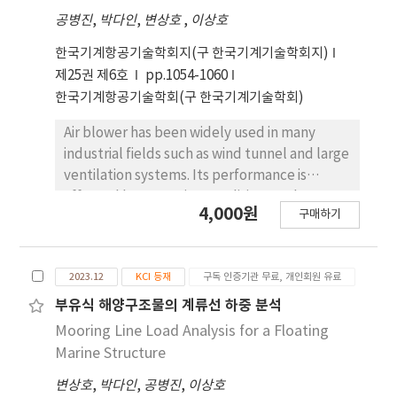
Initially for one second fast temperature
공병진
,
박다인
,
변상호
,
이상호
variation on the upper surface of the lens
leads to high heat flux distribution. It is
한국기계항공기술학회지(구 한국기계기술학회지)
gradually cooled to around 128℃ over a
제25권 제6호
pp.1054-1060
period of 60 seconds which is largely affected
한국기계항공기술학회(구 한국기계기술학회)
by the mold structure and the characteristics
of the cooling lines. There is also high heat
Air blower has been widely used in many
flux occurred on the lens upper side and
industrial fields such as wind tunnel and large
lower surfaces with rapid temperature
ventilation systems. Its performance is
change. These results can be applied as
affected by operating conditions and system
4,000원
fundamental design data for the
구매하기
geometry of inpeller and duct, and these
manufacturing process in the development
design parameter optimization is essential
of Fresnel lenses.
for the effective development. CFD analysis
2023.12
KCI 등재
구독 인증기관 무료, 개인회원 유료
is carried out to investigate the air flow field
characteristics with outlet total pressure in a
부유식 해양구조물의 계류선 하중 분석
blower system. Intake air into the impeller
Mooring Line Load Analysis for a Floating
blade through the inlet is compressed, and
Marine Structure
then gradually discharged from the outlet
변상호
,
박다인
,
공병진
,
이상호
with ascending total pressure, and predicted