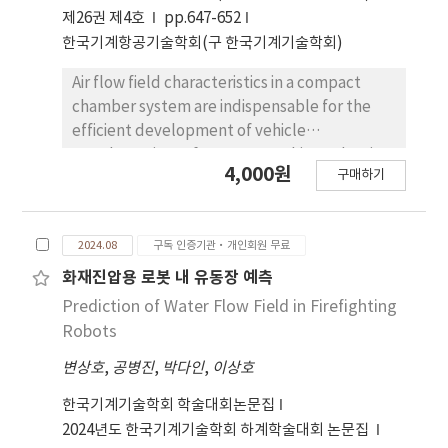
740 RPM shows an approximate difference of
제26권 제4호
pp.647-652
2651 Pa, with a high-pressure distribution
한국기계항공기술학회(구 한국기계기술학회)
observed along the right side wall of the
blower. These results are expected to be
Air flow field characteristics in a compact
used as design data applicable for improving
chamber system are indispensable for the
the performance of environmental chamber
efficient development of vehicle
systems.
aerodynamic performance. In this study, air
4,000원
구매하기
flow and velocity uniformity in the chamber
system were numerically analyzed using the
CFD method. Air flows at a uniform velocity
2024.08
구독 인증기관·개인회원 무료
from the outlet of the blower, passes fast
through the heat exchanger with partial
화재진압용 로봇 내 유동장 예측
pressure difference, and then moves into the
Prediction of Water Flow Field in Firefighting
blower inlet. Overall pressure drop through
Robots
the fan gradually increases with the flow
변상호
,
공병진
,
박다인
,
이상호
rate. The uniformity varies along the test
section, decreasing by 5-10% with distance
한국기계기술학회 학술대회논문집
from the nozzle. These predicted results can
2024년도 한국기계기술학회 하계학술대회 논문집
be widely used as basic conceptual design