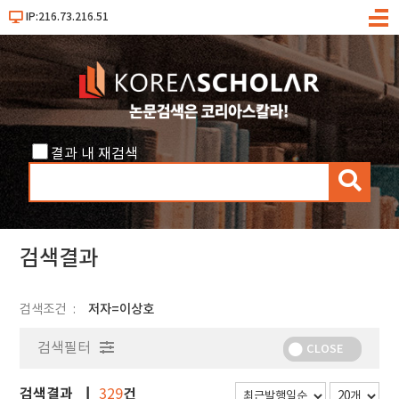
IP:216.73.216.51
메
뉴
결과 내 재검색
검
색
검색결과
검색조건
저자=이상호
검색필터
CLOSE
검색결과
건
329