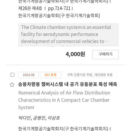
한국기계항공기술학회지(구 한국기계기술학회지)
resulted in increased torque and mechanical
제26권 제4호
pp.714-721
power output at the turbine blades. This
한국기계항공기술학회(구 한국기계기술학회)
research is expected to serve as a
fundamental design and data reference to
The Climate chamber system is an essential
improve the performance of firefighting
facility for aerodynamic performance
robots at fire sites.
development of commercial vehicles to
investigate air flow field characteristics in
4,000원
구매하기
different climatic conditions. In particular,
the analysis of airflow fields within the
chamber system is an essential consideration
2024.08
KCI 등재
구독 인증기관 무료, 개인회원 유료
for optimal design. In this study, the pressure
characteristics and velocity uniformity in the
승용차량용 챔버시스템 내 공기 유동분포 특성 예측
test section area were predicted with blower
Numerical Analysis of Air Flow Distribution
impeller rotational speed using CFD. The
Characteristics in A Compact Car Chamber
velocity uniformity is affected by the
System
distance from the blower nozzle outlet,
박다인
,
공병진
,
이상호
reaching up to 72.7% at 695 RPM. The
pressure differential between 300 RPM and
한국기계항공기술학회지(구 한국기계기술학회지)