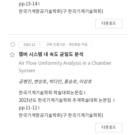
incident direction, and maximum load of the
pp.13-14
mooring lines increased with the height.
한국기계항공기술학회(구 한국기계기술학회)
These results are expected to be applicable
for optimal design of the marine floating
다운로드
system.
2023.12
구독 인증기관·개인회원 무료
챔버 시스템 내 속도 균일도 분석
Air Flow Uniformity Analysis in a Chamber
System
공병진
,
변상호
,
박다인
,
홍승호
,
이상호
한국기계기술학회 학술대회논문집
2023년도 한국기계기술학회 추계학술대회 논문집
pp.11-12
한국기계항공기술학회(구 한국기계기술학회)
다운로드