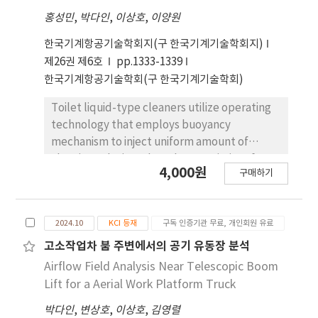
Institute, the analysis categorizes consumers
홍성민
,
박다인
,
이상호
,
이양원
by age group to account for the nonlinear
relationship between age and seafood
한국기계항공기술학회지(구 한국기계기술학회지)
consumption. Key variables include seafood
제26권 제6호
pp.1333-1339
purchase frequency, demographic
한국기계항공기술학회(구 한국기계기술학회)
characteristics, food safety concerns, and
dietary preferences. The results reveal that
Toilet liquid-type cleaners utilize operating
seafood consumption patterns vary
technology that employs buoyancy
significantly across age groups, highlighting
mechanism to inject uniform amount of
the importance of age-specific marketing
cleaning solution. Flow characteristics of
4,000원
strategies. Moreover, the findings suggest a
구매하기
velocity and pressure distributions in the
need to expand and strengthen the
flow field of toilet flush cleaner injection
promotion of food safety certification
device have been analyzed with CFD method.
systems and to develop more targeted
2024.10
KCI 등재
구독 인증기관 무료, 개인회원 유료
The flow rate decreases near the inlet of the
promotional strategies that reflect the
system, where it contacts the container of
고소작업차 붐 주변에서의 공기 유동장 분석
diverse characteristics of individual
the cleaning liquid bottle. It then increases
Airflow Field Analysis Near Telescopic Boom
consumers.
near the injection device stopper and
Lift for a Aerial Work Platform Truck
decreases again as it moves toward the
박다인
,
변상호
,
이상호
,
김영렬
system outlet The height of the cleaning