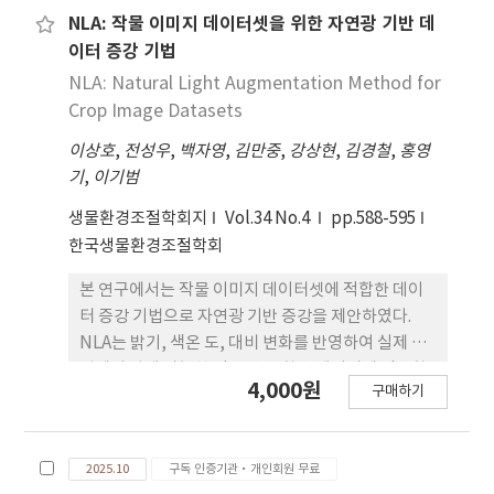
characteristics of the hydrogen fuel cell
NLA: 작물 이미지 데이터셋을 위한 자연광 기반 데
system are strongly associated with various
이터 증강 기법
air flow behavior formed around the compact
NLA: Natural Light Augmentation Method for
special vehicle including cargo area.
Crop Image Datasets
이상호
,
전성우
,
백자영
,
김만중
,
강상현
,
김경철
,
홍영
기
,
이기범
생물환경조절학회지
Vol.34 No.4
pp.588-595
한국생물환경조절학회
본 연구에서는 작물 이미지 데이터셋에 적합한 데이
터 증강 기법으로 자연광 기반 증강을 제안하였다.
NLA는 밝기, 색온 도, 대비 변화를 반영하여 실제 환
경에서 발생 가능한 광조건 을 학습 데이터에 적용함
4,000원
구매하기
으로써, 기존 YOLO 기본 증강 대비 더욱 현실적인 학
습 데이터를 생성할 수 있도록 설계되었다. 참외와 딸
기 데이터셋을 대상으로 한 실험 결과, NLA는
2025.10
구독 인증기관·개인회원 무료
Baseline 대비 전반적인 성능 향상을 보였다. 또한