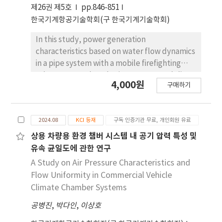
approximately 2.2 and 1.3 times greater than
제26권 제5호
pp.846-851
those of the work platform, respectively.
한국기계항공기술학회(구 한국기계기술학회)
These predicted results can be widely
applied as basic conceptual design data for
In this study, power generation
highly efficient aerial work platform truck.
characteristics based on water flow dynamics
in a pipe system with a mobile firefighting
robot were analyzed using 3D CAD modeling
4,000원
구매하기
and computational fluid dynamics(CFD)
simulations. The water flow field which is
significantly affected by applied pressure,
2024.08
KCI 등재
구독 인증기관 무료, 개인회원 유료
generates mechanical torque at the turbine
blades, enabling power generation. The inlet
상용 차량용 환경 챔버 시스템 내 공기 압력 특성 및
pressure of the flow field was set to
유속 균일도에 관한 연구
approximately 6 to 12 bar, and the flow
A Study on Air Pressure Characteristics and
characteristics such as velocity, pressure,
Flow Uniformity in Commercial Vehicle
and mass flow rate, along with power
Climate Chamber Systems
generation characteristics, were analyzed
공병진
,
박다인
,
이상호
under various turbine rotational velocities. It
was observed that higher inlet pressures