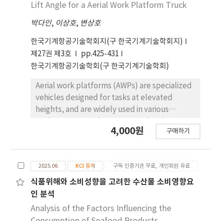
Lift Angle for a Aerial Work Platform Truck
박다인
,
이상호
,
변상호
한국기계항공기술학회지(구 한국기계기술학회지)
제27권 제3호
pp.425-431
한국기계항공기술학회(구 한국기계기술학회)
Aerial work platforms (AWPs) are specialized
vehicles designed for tasks at elevated
heights, and are widely used in various
environments such as construction sites,
4,000원
구매하기
road maintenance, and high-altitude
operations. In this study, computational fluid
dynamics (CFD) analysis was conducted to
2025.06
KCI 등재
구독 인증기관 무료, 개인회원 유료
investigate the airflow field, drag force, and
torque characteristics around an AWP. The
식품위해와 소비성향을 고려한 수산물 소비영향요
simulation results showed that the overall
인 분석
airflow velocity decreased as it passed over
Analysis of the Factors Influencing the
the vehicle and boom, while it increased