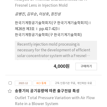
Fresnel Lens in Injection Mold
공병진
,
김우순
,
이상호
,
장진성
한국기계항공기술학회지(구 한국기계기술학회지)
제26권 제3호
pp.417-423
한국기계항공기술학회(구 한국기계기술학회)
Recently injection mold processing is
necessary for the development of efficient
solar concentrator system with a Fresnel
lenses. Heat transfer mechanism in the
4,000원
구매하기
Fresnel lens manufacturing process have a
significant influence on precision machining
and optical performance of solar power
2023.12
KCI 등재
구독 인증기관 무료, 개인회원 유료
generation. In this study, we analyzed the
thermal characteristics of temperature and
송풍기의 공기유량에 따른 출구전압 특성
heat flux distributions near the lens for
Outlet Total Pressure Variation with Air Flow
transient molding process using CFD method.
Rate in a Blower System