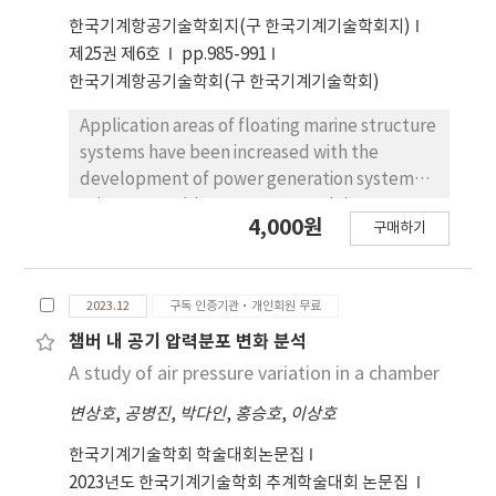
results are compared with test data.
한국기계항공기술학회지(구 한국기계기술학회지)
Especially this overall pressure difference in
제25권 제6호
pp.985-991
the blower system severely depends on the
한국기계항공기술학회(구 한국기계기술학회)
flow rate. These results are expected to be
used as applicable design data for blower
Application areas of floating marine structure
performance improvement.
systems have been increased with the
development of power generation systems
using renewable energy. Hence it is necessary
4,000원
구매하기
to analyze the behavior of these floating
systems for efficient design and operation. In
this study, a computational analysis was
2023.12
구독 인증기관·개인회원 무료
performed to predict the characteristics of
mooring lines load variation connected to a
챔버 내 공기 압력분포 변화 분석
floating marine structure with waves.
A study of air pressure variation in a chamber
Pressure on the floating body and mooring
변상호
,
공병진
,
박다인
,
홍승호
,
이상호
lines load were analyzed with wave direction
and height. The floating body stability
한국기계기술학회 학술대회논문집
severely decreased for 90° of the wave
2023년도 한국기계기술학회 추계학술대회 논문집