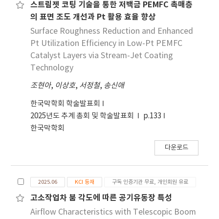
Baseline에 서 학습 후반부에 나타난 성능 저하나 불
스트림젯 코팅 기술을 통한 저백금 PEMFC 촉매층
안정성이 NLA에서 는 완화되어, 제안 기법이 과적합
의 표면 조도 개선과 Pt 활용 효율 향상
방지와 학습 안정성 유지에 도 효과적임을 입증하였
Surface Roughness Reduction and Enhanced
다. PatchSwap은 Mosaic의 한계를 보완하기 위한
Pt Utilization Efficiency in Low-Pt PEMFC
보조적 시도로 실험에 포함되었으나, 종합적 인 성능
Catalyst Layers via Stream-Jet Coating
향상에는 뚜렷한 기여를 하지 못하였다. 본 연구 결과
Technology
는 작물 이미지에서 실제 광조건을 반영한 데 이터 증
조현아
강의 필요성과 유효성을 보여주었으며, 이는 향후 다
,
이상호
,
서정철
,
송신애
양한 작물과 촬영 환경으로 확장 가능한 가능성을 제
한국막학회 학술발표회
시한다. 앞으로는 NLA의 적용 범위를 확대하고, 다른
2025년도 추계 총회 및 학술발표회
p.133
딥러닝 모델 및 추가적인 농업 데이터셋에 대한 성능
한국막학회
검증을 통해 본 기법의 범용성과 실효성을 더욱 강화
할 필요가 있다.
다운로드
2025.06
KCI 등재
구독 인증기관 무료, 개인회원 유료
고소작업차 붐 각도에 따른 공기유동장 특성
Airflow Characteristics with Telescopic Boom