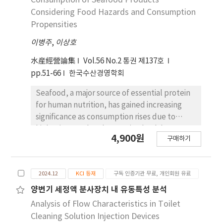
Consumption of Seafood Products
locally between the vehicle and the boom,
Considering Food Hazards and Consumption
and beneath the work platform. The drag
Propensities
force and torque acting on each component
이병주
were highly sensitive to changes in boom
,
이상호
angle due to variations in airflow. As the boom
水産經營論集
Vol.56 No.2 통권 제137호
angle increased, the drag force increased by
pp.51-66
한국수산경영학회
approximately 20 times, and the torque by
up to 108 times. These findings provide
Seafood, a major source of essential protein
fundamental data for establishing design
for human nutrition, has gained increasing
criteria to enhance the structural stability
significance as consumption rises due to
and aerodynamic performance of aerial work
higher income levels, growing health
4,900원
platforms.
구매하기
awareness, and environmental concerns. This
study investigates the effects of individual
lifestyles, food consumption tendencies, and
2024.12
KCI 등재
구독 인증기관 무료, 개인회원 유료
food safety concerns on seafood
consumption behavior. Utilizing data from
양변기 세정액 분사장치 내 유동특성 분석
the 2022 Food Consumption Behavior Survey
Analysis of Flow Characteristics in Toilet
conducted by the Korea Rural Economic
Cleaning Solution Injection Devices