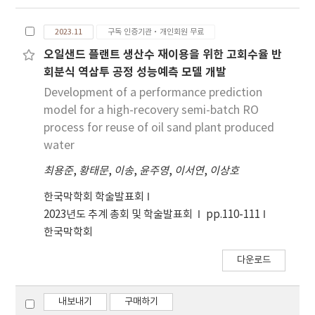
2023.11
구독 인증기관·개인회원 무료
오일샌드 플랜트 생산수 재이용을 위한 고회수율 반
회분식 역삼투 공정 성능예측 모델 개발
Development of a performance prediction
model for a high-recovery semi-batch RO
process for reuse of oil sand plant produced
water
최용준
,
황태문
,
이송
,
윤주영
,
이서연
,
이상호
한국막학회 학술발표회
2023년도 추계 총회 및 학술발표회
pp.110-111
한국막학회
다운로드
내보내기
구매하기