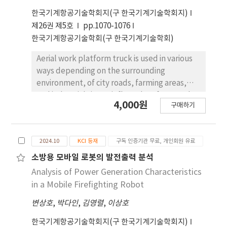
solution decreases from 12 cm to 3 cm when
한국기계항공기술학회지(구 한국기계기술학회지)
using the spray device, the average outlet
제26권 제5호
pp.1070-1076
velocity decreases by approximately 73%.
한국기계항공기술학회(구 한국기계기술학회)
The solution level difference increases from
1.616 cm to 3.216 cm, the inlet velocity
Aerial work platform truck is used in various
decreases by approximately 4.1%~5.6%.
ways depending on the surrounding
These predicted results can be widely
environment, of city roads, farming areas,
applied as basic conceptual design data for
and industrial sites. Air flow, drag force and
4,000원
highly efficient toilet flush cleaner injection
구매하기
torque in surroundig the flow field of AWP
device.
have been analyzed with CFD method. The
overall air flow rate decreases as the AWP
2024.10
KCI 등재
구독 인증기관 무료, 개인회원 유료
passes and increases between the vehicle
and the boom, at the boom connections, and
소방용 모바일 로봇의 발전출력 분석
at the bottom of the work platform. The
Analysis of Power Generation Characteristics
drag force and torque on the boom,
in a Mobile Firefighting Robot
workspace, and the combined boom and
변상호
,
박다인
,
김영렬
,
이상호
workspace are largely affected by air flow
velocity. The boom's drag and torque are
한국기계항공기술학회지(구 한국기계기술학회지)