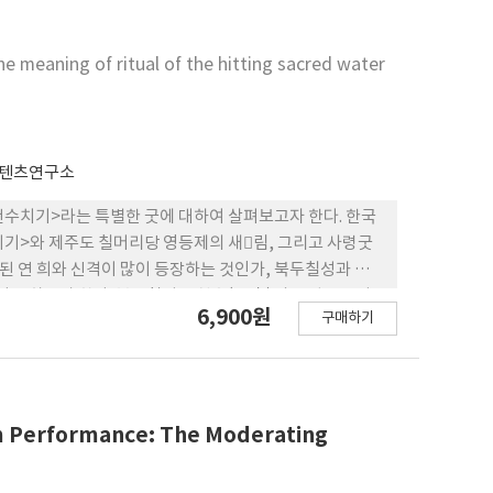
he meaning of ritual of the hitting sacred water
콘텐츠연구소
<천수치기>라는 특별한 굿에 대하여 살펴보고자 한다. 한국
치기>와 제주도 칠머리당 영등제의 새림, 그리고 사령굿
련된 연 희와 신격이 많이 등장하는 것인가, 북두칠성과 어떤
천수(天水)의 근원으로 바
6,900원
구매하기
성굿에서 <천수치기>란 인간 의 모든 부정을 씻어내고 인
 의거하면, 굿은 과학적 사유체계를 가지고 진행되어 온
 고등종교들의 정화의식과 동일한 선상에 있 는 것이다.
rm Performance: The Moderating