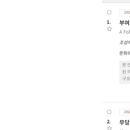
202
1.
부여
A Fo
조성
문화
본 
된 
구조
로 
아가
무 
202
2.
무당