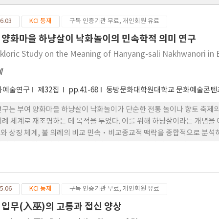
6.03
KCI 등재
구독 인증기관 무료, 개인회원 유료
 양화마을 하냥살이 낙화놀이의 민속학적 의미 연구
lkloric Study on the Meaning of Hanyang-sali Nakhwanori in
제
와예술연구
제32집
pp.41-68
동방문화대학원대학교 문화예술콘텐
연구는 부여 양화마을 하냥살이 낙화놀이가 단순한 전통 놀이나 향토 축제의
의례 체계로 재조명하는 데 목적을 두었다. 이를 위해 하냥살이라는 개념을 
와 상징 체계, 불 의례의 비교 민속·비교종교적 맥락을 종합적으로 분석
이어지는 완결된 의례 구조를 지니며, 고대 제천의례적 사유가 마을 단위와
 본 연구는 하냥살이 낙화놀이가 현대사회에서 일상과 의례의 재결합, 공 동
형문화유산 이해라는 측면에서 중요한 문화적·학술적 의의를 지님을 밝힌
5.06
KCI 등재
구독 인증기관 무료, 개인회원 유료
 입무(入巫)의 고통과 접신 양상