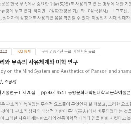
기한다. 단지 김금화만 쇠걸립 후 쌀걸립을 다시 다녔다고 말한다. 하지만 
논문은 한국 무속에서 중요한 귀물(鬼物)로 사용되고 있 는 명두에 대한 기
 가지고 있었다는 것을 분석한다. 이 글은 무당이 되기 전 겪는 무병에 대
다뉴경에 두고 있다. 하지만 『삼환관경본 기』와 『삼국유사』「고조선」
. 또 내림굿 전 다니는 걸립의 형태와 양상을 근거로 걸립에 대한 다른 의
, 절대자의 상징으로 사용되었 음을 확인할 수 있다. 제정일치 시대 절대
에 대한 새로운 이해를 시도했다.
이어져 오면서 천신 계의 신령인 해와 달과 북두칠성을 문양으로 새겨 놓고 
무구(巫具)로서 속(俗)의 공간을 신성한 공간으로 전환하는 기능을 가진다.
되고 있음이 확인된 다. 문헌에 명도(明圖) · 명도(明道)라고 기록된 이
달 · 별을 상징하 는 무구(巫具)라는 것과 일월성신의 신체로서뿐만 아니라
2.12
KCI 등재
구독 인증기관 무료, 개인회원 유료
 확인 된다. 이런 의미로 내림굿할 때 신간(神竿)으로 신의 강림을 기 원하
業鏡)과 일본의 신체경(神体鏡) · 신보경(神宝 鏡) · 신구경(神具鏡)
리와 무속의 사유체계와 미학 연구
 있는 명두와 비교 분석하여 한국의 명 두와 기능과 상징성이 유사하다는 
udy on the Mind System and Aesthetics of Pansori and sha
진
,
조성제
와예술연구
제20집
pp.433-454
동방문화대학원대학교 문화예술
글은 판소리에 녹여있는 무속적 요소들이 무엇인지 살 펴보고, 그러한 요
 것이다. 판소리 창자의 태생적 기반이 무부(巫夫)에서 비롯되었다 는 것
며 그러한 사유체계는 판소리의 전통미학적 패러다 임을 변화 시켰다고 볼 수
의 음구성과 선율형이 상당히 흡사 하다. 판소리의 음구성과 장단, 성음과