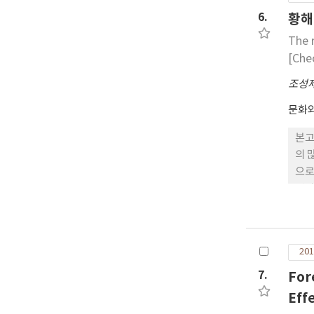
6.
황해
The 
[Che
조성
문화
본고
의 
으로
연관성
로 
간의
것이
201
7.
For
Eff