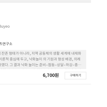
 Buyeo
츠연구소
 잔존 형태가 아니라, 지역 공동체의 생활 세계에 내재화
이론적 중심에 두고, 낙화놀이 의 기원과 형성 배경, 의례
하였다. 그 결과 낙화 놀이는 준비–점등–상달–하강–종결
 생활 차 원으로 흡수·내면화된 사례임을 확인하였다. 나
6,700원
구매하기
체 관계 회복, 생태적 세계관의 재인식, 그리고 생활 기반
다.