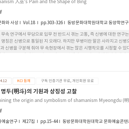
anism 入巫's Pain and the Shape of Bing
제
문화와 사상
Vol.18
pp.303-326
동방문화대학원대학교 동양학연
 무속 연구에서 무당으로 입무 전 반드시 겪는 고통, 즉 신병에 대한 연구는
 명칭은 신병으로 통일된 지 오래다. 하지만 무병이란 말은 사라지고 신병
과 신병을 구분해 줘야 무 속현장에서 겪는 많은 시행착오를 시정할 수 있
잠재우고 무당에 대한 신뢰를 높여주는 것 역시 연구자들의 역할이라 생각
, 무병의 고통 은 보통 사람에서 신령을 주재하는 무당으로 거듭나기 위한 
을 넘나들 수 있는 특수한 힘 을 부여받는 것이라 할 수 있다. 즉 무병은 
고 다시 일상으로 돌아갈 수 있는 단순한 귀신병이다. 또 무당의 접신 양상을 보통
4.12
KCI 등재
구독 인증기관 무료, 개인회원 유료
(trans) 현상으로 구분한다. 그러나 학계는 한국 무당의 접신 양상에 대한
퍼제션(possession) 현 상이 대표적이며, 간혹 신을 처음 접할 때 엑스터시
 명두(明斗)의 기원과 상징성 고찰
rans) 현상은 신들림과 탈혼 현상으로 가기 위한 과정이라고 밝힌다. 물론
ining the origin and symbolism of shamanism Myeongdu (
 밝혀보려고 한다. 마지막으로 내림굿 전에 하는 걸립에 대한 의견을 제시한
무구를 만들기 위한 행위라고 알려져 있다. 하지만 쇠걸립을 했다는 기록은
제
외 강신무들은 쇠걸립을 했다는 기록을 찾을 수 없다. 강신무의 걸립은 새 
와예술연구
제27집
pp.15-44
동방문화대학원대학교 문화예술콘텐
를 내려 쌀이나 돈을 시주받았다고 한다. 이때 받은 쌀이나 금전은 내림굿