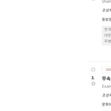
Sham
조성
동방
한국
대한
무병
을 
하며
이승
보내
202
스 
즉 
3.
무속
(t
Exam
상을
어 
조성
립 
문화
공수