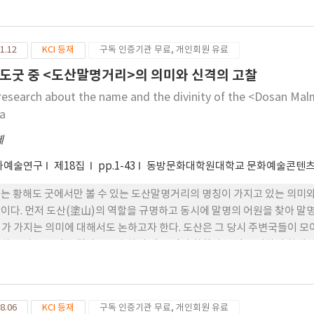
 많다. 판소리의 사설의 많은 부분이 병렬적으로 되풀이하는 담화 방식인 
하다. 즉 무당이 굿을 주재할 때 여러 연희적 맥락 들과 판소리의 연행적 
 전통미학은 판소리에서 도 아정함을 추구하였다. 하지만 무속적인 요소가
1.12
KCI 등재
구독 인증기관 무료, 개인회원 유료
무절제와 격동성, 이탈적인 엇지름, 임기응변적인 언어구사 등 무속적 사
고 볼 수 있다. 판소리의 미학적 성격은 복합적으로 무절제 속에서 절제, 
도굿 중 <도산말명거리>의 의미와 신격의 고찰
 지향하는 속성 등은 무속적 사유체계로 판소리의 미학 적 성격을 형성하는
research about the name and the divinity of the <Dosan Ma
외면하여 온 무속의 속성은 추후 한국 의 미학을 형성하는데 의미 있는 역할
a
제
와예술연구
제18집
pp.1-43
동방문화대학원대학교 문화예술콘텐
는 황해도 굿에서만 볼 수 있는 도산말명거리의 명칭이 가지고 있는 의
이다. 먼저 도산(塗山)의 역할을 규명하고 동시에 말명의 어원을 찾아 말
가 가지는 의미에 대해서도 논하고자 한다. 도산은 그 당시 주변국들이 
하고 상호 유익한 결과를 도출하여 제족 간의 화합과 번영을 위하여 함께 모
도와 몽골의 쿠릴타이 제도로 발전하였으며, 현재의 국제연합과 같은 기능
한 신녀, 즉 무녀를 만명이라고 불렀으며 변음 되면서 말명이 되었다. 방
고 뜻을 모아 인간에게 유익한 결과를 도출해 내었다는 것을 해학적으로 
8.06
KCI 등재
구독 인증기관 무료, 개인회원 유료
재담은 단순히 음담패설을 늘어놓는 것이 아니라 그 재담 속에는 음양의 조