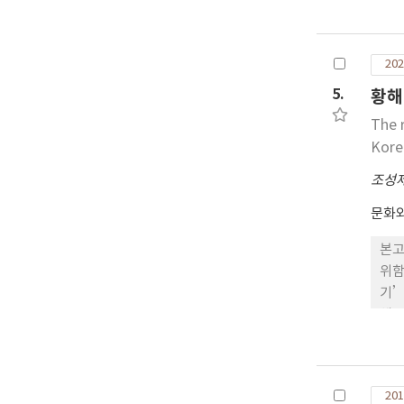
면이
유사
성된
202
인 
켰다
5.
황해
변을
The 
고 
Kore
조성
문화
본고
위함
기’
해소
백제
담당
복하
201
적 