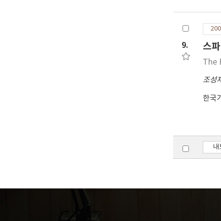
200
9.
스파
The 
조성
한국
내