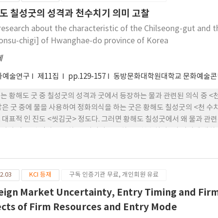
도 칠성굿의 성격과 천수치기 의미 고찰
research about the characteristic of the Chilseong-gut and t
onsu-chigi] of Hwanghae-do province of Korea
제
와예술연구
제11집
pp.129-157
동방문화대학원대학교 문화예술
는 황해도 굿 중 칠성굿의 성격과 굿에서 등장하는 물과 관련된 의식 중 
많은 굿 중에 물을 사용하여 정화의식을 하는 굿은 황해도 칠성굿의 <천 수
 대표적 인 진도 <씻김굿> 정도다. 그러면 황해도 칠성굿에서 왜 물과 관
이 있는 것 인가를 논하고, 이어서 등장하는 <천수치기>의 의미에 대하여 논하고자 한다. 북두칠성은 
<천일생수(天一生水)>와 <태 일생수(太一生水)>하는 곳이기 때문에, 칠
 본성인 선청후(善淸厚)를 회복하고자 하는 의식인 것이다. 이러한 논리에
기 때문에 미신이 아닌 것이다. 정화의식으로서 의 <천수치기>는 현존하는
2.03
KCI 등재
구독 인증기관 무료, 개인회원 유료
eign Market Uncertainty, Entry Timing and Fi
ects of Firm Resources and Entry Mode