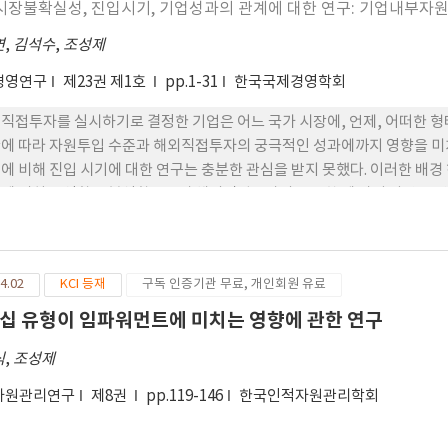
시장불확실성, 진입시기, 기업성과의 관계에 대한 연구: 기업내부자
연
,
김석수
,
조성제
경영연구
제23권 제1호
pp.1-31
한국국제경영학회
직접투자를 실시하기로 결정한 기업은 어느 국가 시장에, 언제, 어떠한 형태
에 따라 자원투입 수준과 해외직접투자의 궁극적인 성과에까지 영향을 미치게
에 비해 진입 시기에 대한 연구는 충분한 관심을 받지 못했다. 이러한 배
에 미치는 영향을 분석함으로써 해외직접투자의 중요한 세 가지 사안을 연
 진입방식에 미치는 효과를 실증적으로 조사하고, 이러한 관계 내에서의
진입방식이 상호작용하여 성과에 미치는 영향을 조사하여 기업의 해외시장
임워크를 제시하고자 한다. 본 연구의 표본은 한국증권거래소에 상장된
4.02
KCI 등재
구독 인증기관 무료, 개인회원 유료
 중재회귀분석을 실시하였다. 분석 결과, 기업들은 불확실성이 높은 시장
한 기업에서는 이러한 관계가 약해지는 것으로 나타났다. 한편, 진입시
십 유형이 임파워먼트에 미치는 영향에 관한 연구
.
식
,
조성제
자원관리연구
제8권
pp.119-146
한국인적자원관리학회