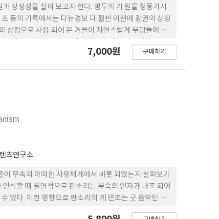
강신무의 걸립은 쌀과 금전을 시주받는 것 외, 여러 가지 목
원과 상징성을 살펴 보고자 한다. 명두의 기 원을 청동기시
한 정의를 정리하고, 무당의 접신 양상에 대한 의견을 제시하
조 등의 기록에서는 다뉴경보 다 훨씬 이전에 왕권의 상징
견을 제시하는 것으로, 무병의 의미와 접신의 양 상 그리고
자의 상징으로 사용 되어 온 거울이 자연스럽게 무당들에 의
명두라 고 했을 것으로 추정된다. 무속에서 사용되는 명두
7,000원
구매하기
 아울러 신이 강림하 는 곳이며, 신과 소통하는 매개체로써
유를 추정하여 올바른 명칭은 명두(明斗)이며, 명두는 해
 우주 의 기운과 교감을 할 수 있는 안테나 역할을 한다는
는 중요한 역할을 하고 있다는 것을 확인하였다. 불교의 업
과 비교 분석하였다. 아울러 시베리아와 몽골 샤먼들이 사용
것을 확인하였다.
manism
콘텐츠연구소
소들이 무속의 어떠한 사유체계에서 비롯 되었는지 살펴보기
을 인식할 때 필연적으로 판소리는 무속의 인자가 내포 되어
 있다. 이런 영향으로 판소리의 계 면조는 굿 음악인 시
 목구성 등은 육자배기 토리의 시나위권 음악과 유사한 측