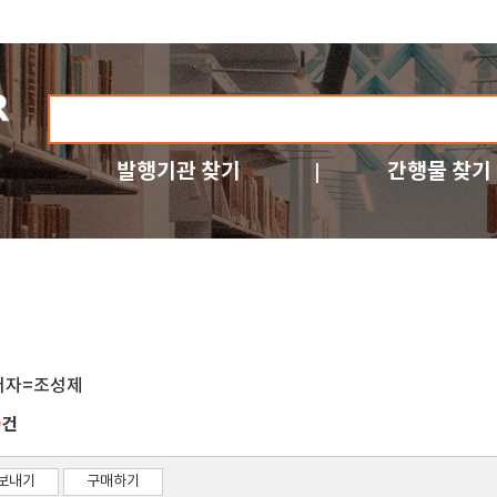
발행기관 찾기
간행물 찾기
저자=조성제
건
9
보내기
구매하기