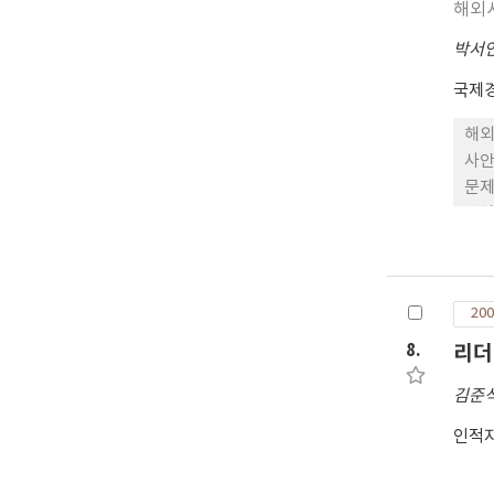
해외
박서
국제
해외
사안
문제
방식
기와
와 
프레
200
위해
풍부
8.
리더
었다
김준
인적