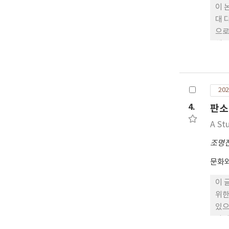
이야
이 
적을
대 
였다
으로
걸립
해 
는 
사용
· 
202
것이
경(
4.
판소
하고
A St
조명
문화
이 
위한
있으
나위