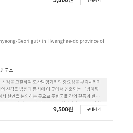
5,800원
구매하기
것은 서사무가의 담화적 구술 방식이며 굿의 연행 체 계와
맥락이 흡사하게 나타난다. 엄격한 성리학의 영향 하에서 형
 가미되면 서 아정함을 추구하던 판소리는 무속적인 요소
유체계를 수용하면서 판소리의 미학적 패러다림을 변화 시
규범 속에서 일탈, 규격 내지 정형 속에서 무정형과 임기응
데 지대한 영향을 미쳤다고 할 수 있다. 미신이라 폄하하
lmyeong-Geori gut> in Hwanghae-do province of
을 할 것이라 확신한다.
츠연구소
미와 신격을 고찰하여 도산말명거리의 중요성을 부각시키기
명의 신격을 밝힘과 동시에 이 굿에서 연출되는 ‘방아찧
모여서 현안을 논의하는 곳으로 주변국들 간의 갈등과 반목을
인 장소가 바로 도산이다. 이 도산회의가 후대 신라의 화
9,500원
구매하기
으로 발전하였다고 볼 수 있다. 도산회의에서 제천의식을
아찧기의 과정은 도산회의에서 제족간의 오해와 갈등을 극
풍자한 것이다. 방아찧기 재담에서 주고받는 익살스러운 성
화와 생산의 장려 그리고 풍요를 기원하는 의미가 있다.