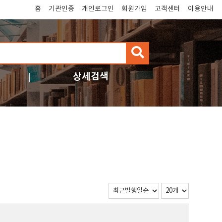
홈
기관인증
개인로그인
회원가입
고객센터
이용안내
검
색
상세검색