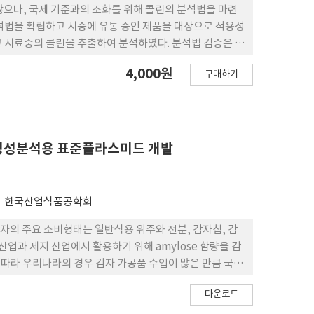
않으나, 국제 기준과의 조화를 위해 콜린의 분석법을 마련
분석법을 확립하고 시중에 유통 중인 제품을 대상으로 적용성
고 시료중의 콜린을 추출하여 분석하였다. 분석법 검증은 특
0 mg/L의 농도범위에서 R2= 0.999 이상의 우수한 직선
4,000원
구매하기
 (NISTSRM 1849a) 및 표준물질 첨가법을 이용하여 정확성
1~98%의 회수율을 확인할 수 있었다. 정밀성을 검토한 결과
%, 영아용조제식 0.6~1.0%, 성장기용조제식 0.8~2.7%,
 영아용조제식 4.8%, 성장기용조제식 2.7%로 확인하였
장기용조제분유 9건, 영아용조제식 2건, 성장기용조 제식 8
한 정성분석용 표준플라스미드 개발
적용성 검토를 실시한 결과 전체 시료에서 분석이 용이하였
한국산업식품공학회
자의 주요 소비형태는 일반식용 위주와 전분, 감자칩, 감
업과 제지 산업에서 활용하기 위해 amylose 함량을 감
에 따라 우리나라의 경우 감자 가공품 수입이 많은 만큼 국내
ervice for the Acquisition of Agri-
다운로드
의 GM 감자이벤트가 개발되었다. 이 중 우리나라는 식품의약품안전