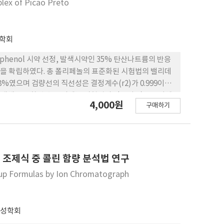
plex of Picao Preto
학회
phenol 시약 선정, 발색시약인 35% 탄산나트륨의 반응
험법을 확립하였다. 총 폴리페놀의 표준화된 시험법의 밸리데
.18%였으며 검량선의 직선성은 결정계수(r2)가 0.999이상
품에 대해 표준화된 총 폴리페놀 시험법의 적용성 검토를 위해
4,000원
구매하기
적합하였다.
조제식 중 콜린 함량 분석법 연구
w-up Formulas by Ion Chromatograph
전성학회