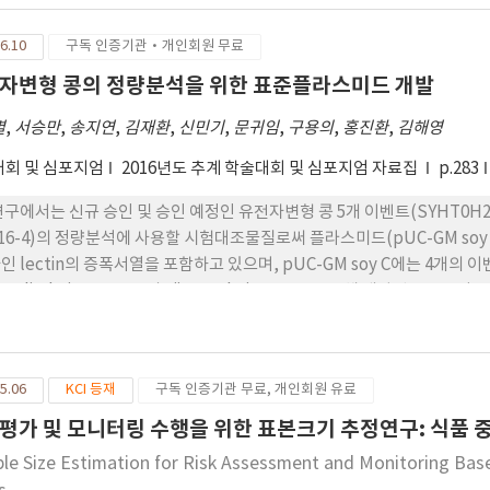
부터 4종의 GM 감자가 식품용 도로 승인되었다. 본 연구에서는 현재 미
 (pUC_GM potato A and B)를 제작하였으며, UDP-glucose pyrop
6.10
구독 인증기관·개인회원 무료
다. 개발 된 표준플라스미드는 식품의약품안저처의 고시를 토대로 primers와 pr
al-time PCR system을 통해 정성분석을 수행하였다. 또한 검정한계치를 확
자변형 콩의 정량분석을 위한 표준플라스미드 개발
 것을 주형으로 하여 real-time PCR을 진행하였다. 이와 같이 미승
별
,
서승만
,
송지연
,
김재환
,
신민기
,
문귀임
,
구용의
,
홍진환
,
김해영
으며 국내 미승인 유전자변형 감자에 대한 모니터링에 활용될 수 있을 것으
회 및 심포지엄
2016년도 추계 학술대회 및 심포지엄 자료집
p.283
연구에서는 신규 승인 및 승인 예정인 유전자변형 콩 5개 이벤트(SYHT0H2, DAS-
416-4)의 정량분석에 사용할 시험대조물질로써 플라스미드(pUC-GM soy
인 lectin의 증폭서열을 포함하고 있으며, pUC-GM soy C에는 4개의 
 Applied Biosystems의 Viia7 real-time PCR을 통해 개발된
이머, 프로브는 식품공전에 고시되어 있는 것을 사용 하였다. 정량분석을 위한 표준곡선은
희석한 표준플라스미드를 이용하였으며, R2는 0.993-1.000, 표준편차(standar
 개발된 표준플라스미드 (pUC-GM soy C, D)가 5개 유전자변형 콩의 정
5.06
KCI 등재
구독 인증기관 무료, 개인회원 유료
평가 및 모니터링 수행을 위한 표본크기 추정연구: 식품 
le Size Estimation for Risk Assessment and Monitoring Ba