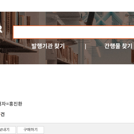
발행기관 찾기
간행물 찾기
저자=홍진환
건
9
보내기
구매하기