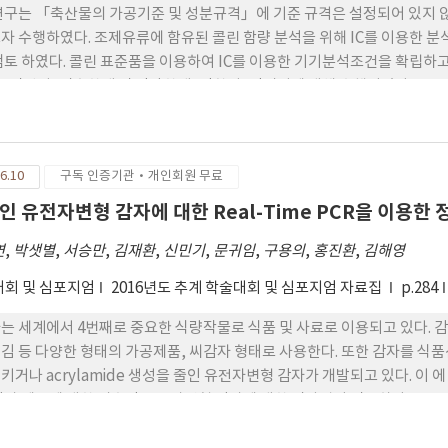
연구는 「축산물의 가공기준 및 성분규격」에 기준 규격은 설정되어 있지 
자 수행하였다. 조제유류에 함유된 콜린 함량 분석을 위해 IC를 이용한 
검토 하였다. 콜린 표준품을 이용하여 IC를 이용한 기기분석조건을 확립하
, 직선성, 검출한계 및 정량한계, 정확성, 정밀성에 대해 수행되었다. 0.5~1
 확인할 수 있었으며, LOD와 LOQ는 각각 0.14, 0.43 mg/L였다. CRM
검토하였으며, CRM에서 95%, 조제분유에서 90~91%, 조제 우유에서 8
 채취량에 따른 반복성은 RSD값이 조제 분유 0.4~2.0%, 조제우유 0.5~1.5
6.10
구독 인증기관·개인회원 무료
확인하였으며, 실험일자에 따른 재현성은 조제분유 3.1%, 조제우유 2.5%,
 본 연구에서 확립된 분석법을 적용하여 조제분유 11건, 조제우유 2 건, 성
인 유전자변형 감자에 대한 Real-Time PCR을 이용
등 국내 유통 중인 조제유류 및 영아용·성장 기용조제식 등 32건에 대해 
연
,
박샛별
,
서승만
,
김재환
,
신민기
,
문귀임
,
구용의
,
홍진환
,
김해영
, 모두 표시기준에 적합함을 확인하였다.
회 및 심포지엄
2016년도 추계 학술대회 및 심포지엄 자료집
p.284
는 세계에서 4번째로 중요한 식량작물로 식품 및 사료로 이용되고 있다. 감
김 등 다양한 형태의 가공제품, 씨감자 형태로 사용한다. 또한 감자를 식품산
키거나 acrylamide 생성을 줄인 유전자변형 감자가 개발되고 있다. 이 
자 제품에 대한 미승인 유전자변형 감자에 대한 검사법이 필요하다. International S
otech Applications (ISAAA) 보고에 따르면 2016 년까지 45개