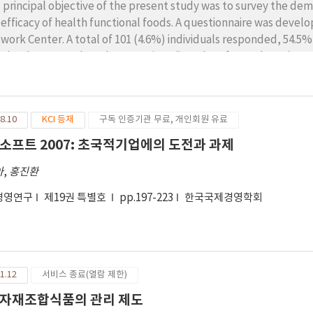
 principal objective of the present study was to survey the de
 efficacy of health functional foods. A questionnaire was deve
work Center. A total of 101 (4.6%) individuals responded, 54.
ale; the respondents' occupations (in order of prevalence) we
earcher (27.7%)〉student (13.9%)〉professor (5.0%)〉pharmacist 
ch the respondents worked were (again in order of prevalence
keting (11.9%)〉consultation and education (5.9%)〉manufactur
8.10
KCI 등재
구독 인증기관 무료, 개인회원 유료
pondents reported experience in businesses relevant to KFDA ap
ctional foods. The results showed that 63.4% of the responden
소프트 2007: 초국적기업에의 도전과 과제
ds; the types of education program reported were (in order of p
아
,
홍진환
ctional food' (n=49)〉'standards and specification for health fu
an study' (n=24)〉'safety evaluation' (n=21)〉'efficacy evaluati
경영연구
제19권 특별호
pp.197-223
한국국제경영학회
pondents preferred off-line education programs (62.4%) to on-
educational program was '2~3 days: total 14~24 hours' (30.7%);
mary requirements of a program, from the perspective of the lea
ficacy evaluation and case study-human study' (5.80 points)〉'st
d' (5.72 points)〉safety evaluation' (5.7 points)〉'overview and a
1.12
서비스 종료(열람 제한)
ficacy evaluation methods of health functional food by efficacy (
자재조합식품의 관리 제도
ctionality was as follows; 'body weight & body fat' (21.8%), 'i