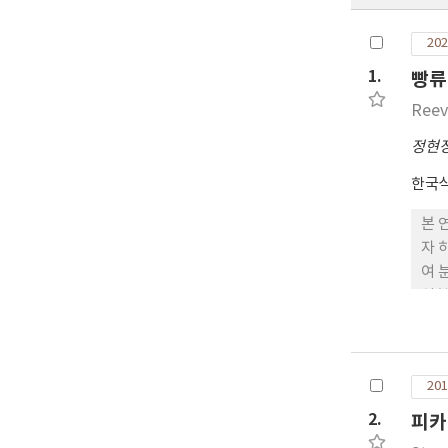
202
1.
빵류
Reev
정현
한국
본 
자 
여 
실험
효성
유효
CF
201
관리
에 
2.
피카
오염