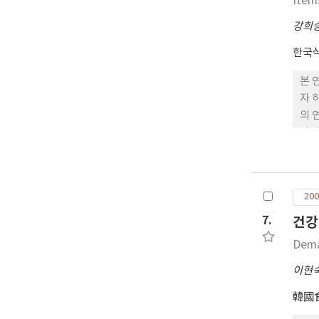
Item
강희
한국
본 
자 
의 
였다
개,
차와
크기
200
을 
7.
건강
Dema
이현
韓國