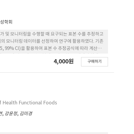
전성학회
가 및 모니터링을 수행할 때 요구되는 표본 수를 추정하고
400개의 모니터링 데이터를 선정하여 연구에 활용하였다. 기존
 99% CI)을 활용하여 표본 수 추정공식에 따라 계산하
 카드뮴의 경우 계산된 표본의 크기는 최소 8개에서 최대 90
4,000원
구매하기
 238개로 각각 추정되었다. 식품 중 중금속 데이터의 표준편
 본 연구에서는 모니터링 데이터의 특성을 반영하여 표본
립하기 위한 표본 수를 결정하는 기초연구로 활용될 수 있
f Health Functional Foods
연
,
강윤정
,
김미경
회