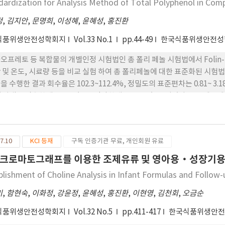
dardization for Analysis Method of Total Polyphenol in Com
정
,
김지안
,
문명희
,
이성혜
,
윤혜성
,
홍진환
식품위생안전성학회지
Vol.33 No.1
pp.44-49
한국식품위생안전성
오프레토 등 복합물의 개별인정 시험법인 총 폴리 페놀 시험법에서 Folin-
 및 온도, 시료량 등을 비교 실험 하여 총 폴리페놀에 대한 표준화된 시
을 수행한 결과 회수율은 102.3~112.4%, 정밀도의 표준편차는 0.81~ 3
나타냈고 검출한계는 5 μg/mL, 정량한계는 15 μg/mL 이었다. 유통제
의 검체를 수거하여 분석한 결과, 총 폴리페놀 표시 함량 대비 105.6%로 
7.10
KCI 등재
구독 인증기관 무료, 개인회원 유료
크로마토그래프를 이용한 조제유류 및 영아용·성장기용 
blishment of Choline Analysis in Infant Formulas and Follo
미
,
함현숙
,
이화정
,
강윤정
,
윤혜성
,
홍진환
,
이현영
,
김천회
,
오금순
식품위생안전성학회지
Vol.32 No.5
pp.411-417
한국식품위생안