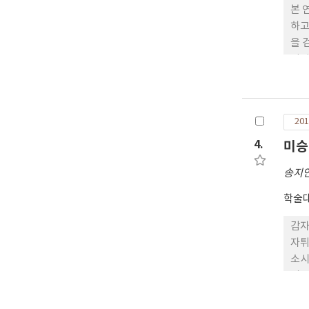
본 
하고
을 
이성
성을
을 
시료
201
로 
다.
4.
미승
건 
송지
으며
학술대
감자
자튀
소시
외 감
bi