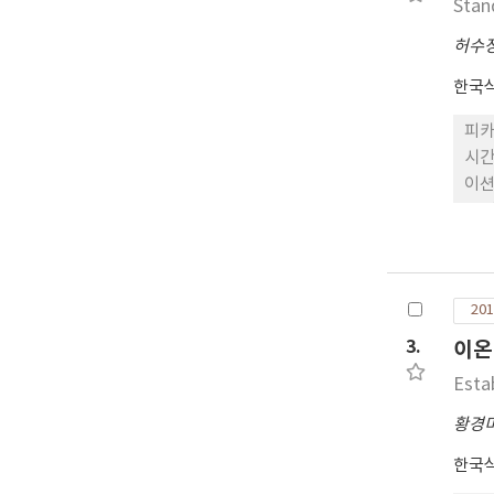
Stan
허수
한국
피카
시간
이션
을 
1건
201
3.
이온
Esta
황경
한국