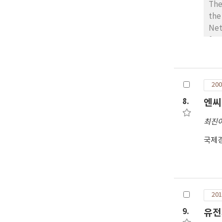
The
the
Net
fem
res
whi
mar
200
res
fun
8.
엔씨
foo
최진
fun
hum
국제
Res
an 
pri
'ef
foo
201
'ef
9.
유전
fun