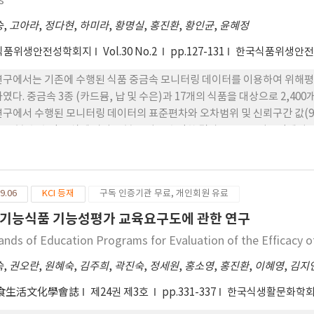
s
승
,
고아라
,
정다현
,
하미라
,
황명실
,
홍진환
,
황인균
,
윤혜정
식품위생안전성학회지
Vol.30 No.2
pp.127-131
한국식품위생안
연구에서는 기존에 수행된 식품 중금속 모니터링 데이터를 이용하여 위해평
하였다. 중금속 3종 (카드뮴, 납 및 수은)과 17개의 식품을 대상으로 2,
연구에서 수행된 모니터링 데이터의 표준편차와 오차범위 및 신뢰구간 값(95,
. 표본 수 추정 공식에 따라 표본 크기를 추정한 결과, 95% 신뢰구간에서
 납의 경우 최소 7개에서 최대 1,062개, 수은의 경우 최소 11개에서 최대
 오차범위가 표본 수를 추정하는데 가장 큰 영향을 주는 것으로 나타났다.
를 추정하고자 하였으며, 이는 향후 위해평가 및 모니터링 수행 계획을 수
9.06
KCI 등재
구독 인증기관 무료, 개인회원 유료
것이다.
기능식품 기능성평가 교육요구도에 관한 연구
nds of Education Programs for Evaluation of the Efficacy o
숙
,
권오란
,
원혜숙
,
김주희
,
곽진숙
,
정세원
,
홍소영
,
홍진환
,
이혜영
,
김지
食生活文化學會誌
제24권 제3호
pp.331-337
한국식생활문화학