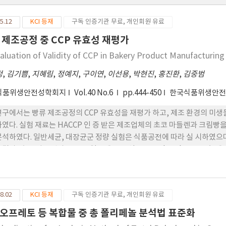
5.12
KCI 등재
구독 인증기관 무료, 개인회원 유료
 제조공정 중 CCP 유효성 재평가
aluation of Validity of CCP in Bakery Product Manufacturin
정
,
김기쁨
,
지혜림
,
정예지
,
구이연
,
이선용
,
박현진
,
홍진환
,
김중범
식품위생안전성학회지
Vol.40 No.6
pp.444-450
한국식품위생안
연구에서는 빵류 제조공정의 CCP 유효성을 재평가 하고, 제조 환경의 미생
하였다. 실험 재료는 HACCP 인 증 받은 제조업체의 초코 마들렌과 크림빵을
분석하였다. 일반세균, 대장균군 정량 실험은 식품공전에 따라 실 시하였으며 
 결과, 초코 마들렌의 CCP 전 일반세균 오 염도는 3.5±0.0 log CFU/g에서 
이 확인되었다. 크림빵의 CCP 전 일반세균 오염도는 6 .9 ±0.0 l og CFU/g
성이 확인되 었다. 그러나 가열 없이 사용되는 크림에서 일반세균이 2.3±0.1 
U/g 증가하였다. 제조 환경의 경우, 초코 마들렌과 크 림빵 모두 CCP 후
8.02
KCI 등재
구독 인증기관 무료, 개인회원 유료
가 필요한 것으로 판단되었 다. 이러한 결과를 종합하여 보면, 초코 마들렌
충진 되는 크림의 일반세균을 저감화할 수 있는 중요관리점과 한계기준이 추
오프레토 등 복합물 중 총 폴리페놀 분석법 표준화
이 지속적으로 발생하고 있어, 교차오 염 예방을 위한 세척 소독 기준의 