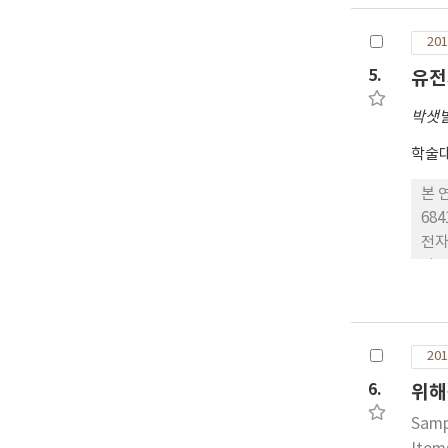
처로
미드
201
용했
re
5.
유전
석한
박샛
되었
학술대
본 
68
전자
다.
프라
로 
같이
201
6.
위해
Samp