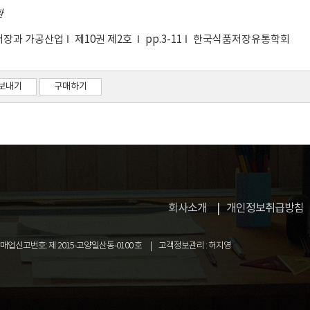
summary, the educational demand for 'efficacy evaluation and 
환
ions provided, and with regard to functionality, 'body weight &
저장과 가공산업
제10권 제2호
pp.3-11
한국식품저장유통학회
sidered most important by respondents. These results differe
ies, and this suggests that customized education programs for
보내기
구매하기
회사소개
개인정보취급방침
업신고번호: 제 2015-고양일산동-0100 호
고객정보관리 : 허지영