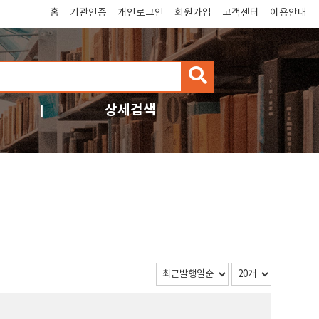
홈
기관인증
개인로그인
회원가입
고객센터
이용안내
검
색
상세검색