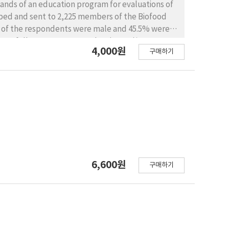
mands of an education program for evaluations of
loped and sent to 2,225 members of the Biofood
5% of the respondents were male and 45.5% were
re as follows: company worker (48.5%)〉
4,000원
구매하기
(2%), and dietitian (2%). The businesses in
) as follows: research & development (64.4%)〉
ing and others (17.9%). 41.6% of the
proval for functional ingredients and health
ts had previously been educated about functional
revalence): 'overview and acts of health
nctional food' (n=41)〉'efficacy evaluation-
on-in vivo study' (n=13)〉and 'others' (n=10).
line programs (22.8%). The preferred duration of
6,600원
 thus, short-term programs were favored. The
구매하기
rner, were as follows (scored on a 7-point scale);
andards and specification for health functional
cts of health functional food' (5.67 points) and
intensive)' (5.67 points). Preference for
mmune function' (18.8%) 〉 'blood glucose' (10.9%).