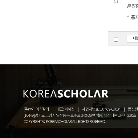
In 
홍진
opt
식품
con
dut
내
(주)코리아스칼라
대표: 서혜진
사업자번호: 107-87-69034
통신판매
[10449]경기도 고양시 일산동구 호수로 340-38(백석동) 비잔티움 1단지 230호
COPYRIGHT © KOREASCHOLAR ALL RIGHTS RESERVED.