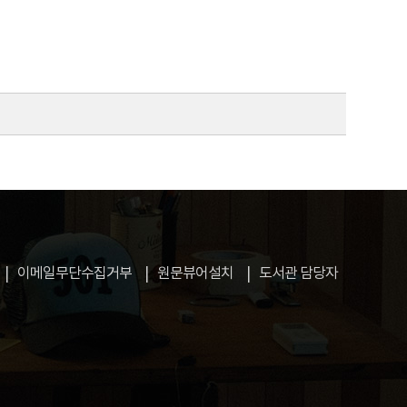
case study' was highest among the curriculum
 body fat', 'immune function' and 'skin care' were
d among respondents with different jobs and
 health functional food should be developed.
이메일무단수집거부
원문뷰어설치
도서관 담당자