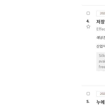
의 
우수
202
가치
4.
저장
Effe
예상
산업
Sil
ava
fre
ind
the
tem
sta
202
5.
누에