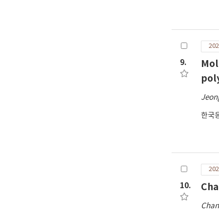
202
9.
Mol
pol
Jeon
한국
202
10.
Cha
Chan