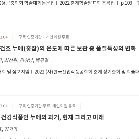
응용곤충학회 학술대회논문집
2022 춘계학술발표회 초록집
p.103
2.04
구독 인증기관·개인회원 무료
건조 누에(홍잠)의 온도에 따른 보관 중 품질특성의 변화
진
,
최성원
,
김창남
,
백무열
회 및 심포지엄
2022 (사)한국산업식품공학회 춘계 정기총회 및 학술
2.04
구독 인증기관 무료, 개인회원 유료
 건강식품인 누에의 과거, 현재 그리고 미래
호
,
김기영