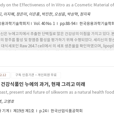
udy on the Effectiveness of In Vitro as a Cosmetic Material o
지
,
이지혜
,
정은미
,
이은홍
,
박진한
,
오성음
,
박상혁
,
정지욱
응용과학기술학회지
Vol. 40 No. 1
pp.88-94
한국응용과학기술학회
신은 누에고치에서 추출한 단백질로 많은 건강상의 이점을 가지고 있다. 
의 항주름 활성 및 항염증 활성을 평가하기 위해 수행되었다. 세리신의 항산
 대식세포인 Raw 264.7 cell에서 의 세포 생존율을 확인하였으며, lipo
신의 항 염증 효과를 조사하였다. 그 결과 세리신은 DPPH, ABTS에서 항
/mL의 농도에서 NO를 억제하였다. 종합하여 세리신은 항산화 활성을 가지
보여준다.
2.12
구독 인증기관·개인회원 무료
 건강식품인 누에의 과거, 현재 그리고 미래
past, present and future of silkworm as a natural health foo
영
,
고영호
 기계
제19권 제1호
p.24
한국산업식품공학회