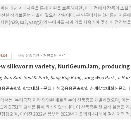
씨는 매년 계대사육을 통해 자원을 보존하지만, 이 과정에서 잠종의 소실 
안전한 장기보존법 개발이 필요한 상황이다. 본 연구에서는 2년 동안 저온에
자원(n29, sa2, yang2)의 누에씨를 봄과 가을 사육기에 맞추 어 점
함께 전령 경과기간, 화용비율, 전견중 등의 사육 성적을 조사하였다. 2
~88%, 유전자원에서는 71~75%로 나타났다. 화용비율은 보급품종에서 79
시 사육 성적과 비교해 볼 때, 부화비율, 화용비율, 번데기 무게, 고치무게 
 누에씨 부화기간은 1년 동안 저온에 보관된 누에씨보다 1~2일 더 길었다.
4.04
구독 인증기관·개인회원 무료
ew silkworm variety, NuriGeumJam, producing 
g Wan Kim
,
Seul Ki Park
,
Sang Kug Kang
,
Jong Woo Park
,
Ji Hae
응용곤충학회 학술대회논문집
한국응용곤충학회 춘계학술대회논문집
에서는 '누리금잠'이라 명명된 새로운 누에 신품종을 개발하였으며, 이는 황
11과 D751의 교배를 통해 육성되었습니다. 이 신품종은 첫 교배 실험을 거친
진행했으며, 이어진 2022년 봄부터 2023년 가을까지 4차례에 걸친 지역 
았습니다. '누리금잠'은 봄과 가을 시즌에 각각 평균 부화율 86.9%, 89
시간, 가을에는 19일과 22시간으로 나타났습니다. 세리신 고치의 평균 생산성은