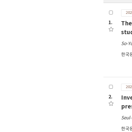
202
1.
The
stu
So-Y
한국
202
2.
Inv
pre
Seul-
한국