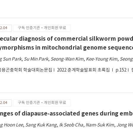
2.04
구독 인증기관·개인회원 무료
ecular diagnosis of commercial silkworm powde
ymorphisms in mitochondrial genome sequence
g Sun Park
,
Su Min Park
,
Seong-Wan Kim
,
Kee-Young Kim
,
Seong
응용곤충학회 학술대회논문집
2022 춘계학술발표회 초록집
p.152
2.04
구독 인증기관·개인회원 무료
nges of diapause-associated genes during emb
g Hoon Lee
,
Sang Kuk Kang
,
Ik Seob Cha
,
Nam-Suk Kim
,
Jong W