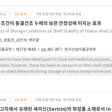
평균 중량은 누에고치 250개를 기준으로 봄에 6g, 가을에는 7.7g으로 측
한 세리신 생산성을 갖추고 있음을 시사합니다. 이는 세리 신 기반 제품의
3.11
KCI 등재
구독 인증기관 무료, 개인회원 유료
를 상승시키는 데 기여할 수 있을 것으로 생각됩니다.
 조건이 동결건조 누에의 보관 안정성에 미치는 효과
cts of Storage Conditions on Shelf Stability of Freeze-dried 
진
,
정동진
,
김민석
,
백무열
식품공학
제27권 제4호
pp.381-387
한국산업식품공학회
kworms have been developed for food and medicinal purposes, 
ilable. However, there has been no research on their shelf stabili
eze-dried silkworms during storage at various temperature and h
icators: peroxide, acid, and TBA value. The higher the temperatu
 three lipid oxidation indicators increase. Among these indicato
perature dependence and humidity dependence, respectively. 
ndardization of the shelf life of products made from freeze-dri
3.02
KCI 등재
구독 인증기관 무료, 개인회원 유료
고치에서 유래된 세리신(Sericin)의 화장품 소재로서 In V