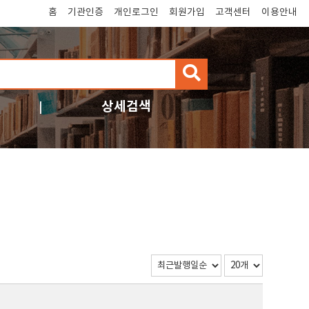
홈
기관인증
개인로그인
회원가입
고객센터
이용안내
검
색
상세검색