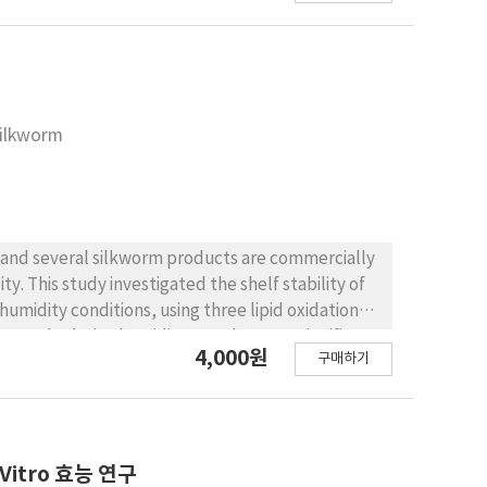
정되었습니다. 이와 같은 결과는 '누리금잠'이 높은 부화율과
 생산 효율성을 증가시킬 뿐만 아니라, 양잠산업의 경제적
Silkworm
and several silkworm products are commercially
ty. This study investigated the shelf stability of
umidity conditions, using three lipid oxidation
re and relative humidity are, the more significant
4,000원
구매하기
rs, the TBA and peroxide values show the highest
This study could contribute to the
ed silkworms.
itro 효능 연구