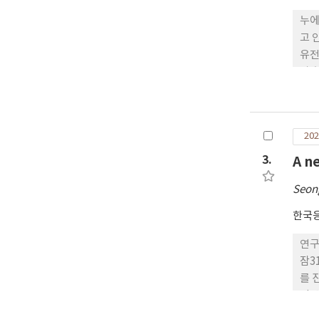
누에
고 
유전
과 
87
정 
후의
202
3.
A n
Seon
한국
연구
잠3
를 
정받
12