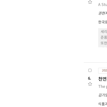
A St
권현
한국
세리
준품
또한
세리
μg
을 
202
6.
천연
The 
김기
식품과