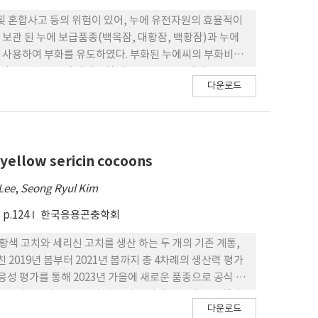
및 혼합사고 등의 위험이 있어, 누에 유전자원의 효율적이
 보관 된 누에 보급품종(백옥잠, 대황잠, 백황잠)과 누에
진법을 사용하여 부화를 유도하였다. 부화된 누에씨의 부화비율
년간 저온 보관된 누에씨의 부화비율은 보급품종에서
다운로드
~89%, 유전자원에서는 71~79%로 조사되었다. 품종 지
모두 감소하는 경향을 보였다. 또한, 2년 동안 저온에 보관된
yellow sericin cocoons
 Lee
,
Seong Ryul Kim
p.124
한국응용곤충학회
색 고치와 세리신 고치를 생산 하는 두 개의 기존 계통,
 2019년 봄부터 2021년 봄까지 총 4차례의 생산력 평가
적응성 평가를 통해 2023년 가을에 새로운 품종으로 공식 인
.6%를 기록하였고, 유충의 평균 성장 기간은 봄에는 21일과
다운로드
 봄에 79.17%, 가을에 74.9%였으며, 수확된 세리 신