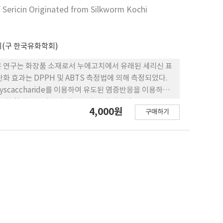
f Sericin Originated from Silkworm Kochi
(구 한국유화학회)
본 연구는 화장품 소재로서 누에고치에서 유래된 세리신 표
화 효과는 DPPH 및 ABTS 측정법에 의해 측정되었다.
plyscaccharide를 이용하여 유도된 염증반응을 이용하여
산화 활성을 보였으며 세포 독성을 가지지 않은 1,000
4,000원
구매하기
며 항노화 및 항 염증 화장품의 우수한 소재가 될 수 있음
d