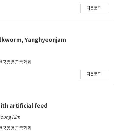
다운로드
silkworm, Yanghyeonjam
한국응용곤충학회
다운로드
th artificial feed
Young Kim
한국응용곤충학회