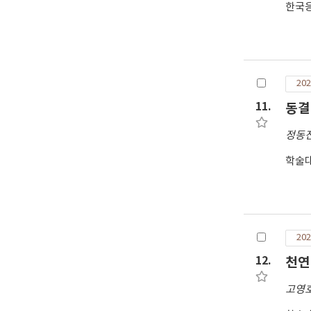
한국
202
11.
동결
정동
학술대
202
12.
천연
고영