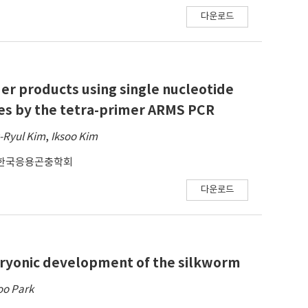
다운로드
r products using single nucleotide
s by the tetra-primer ARMS PCR
-Ryul Kim
,
Iksoo Kim
한국응용곤충학회
다운로드
ryonic development of the silkworm
oo Park