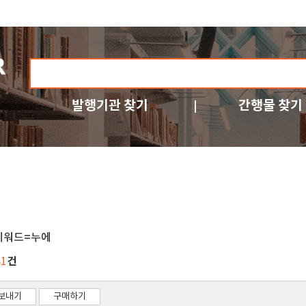
발행기관 찾기
간행물 찾기
키워드=누에
건
81
보내기
구매하기