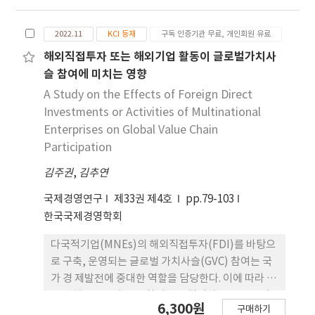
구와 국제경영 문헌에 기여한다.
of the Korea-ASEAN Free Trade Agreement
(FTA) in 2007, economic cooperation has
2022.11
KCI 등재
구독 인증기관 무료, 개인회원 유료
been expanded. From 2007 to 2021, Korea's
foreign direct investment (FDI) to ASEAN
해외직접투자 또는 해외기업 활동이 글로벌가치사
countries increased by about 7.55% annually.
슬 참여에 미치는 영향
As ASEAN has emerged as an important
A Study on the Effects of Foreign Direct
economic partner, cooperation in Official
Investments or Activities of Multinational
Development Assistance (ODA) has also
Enterprises on Global Value Chain
strengthened. Between 2007 and 2020, the
Participation
size of Korea's ODA to ASEAN countries also
김주권
increased by about 11.63% annually. To prove
,
김추연
the relationship between trade values in the
국제경영연구
제33권 제4호
pp.79-103
agriculture sector, FDI and ODA, the
한국국제경영학회
gravitational model was used. As a result of
the analysis, it was found that FDI and ODA
다국적기업(MNEs)의 해외직접투자(FDI)를 바탕으
affected agricultural trade. The results imply
로 구축, 운영되는 글로벌 가치사슬(GVC) 참여는 국
that cooperation in the agricultural sector
가 경 제발전에 중대한 역할을 담당한다. 이에 따라 많
between Korea and ASEAN should be made
은 선행연구들이 GVC 참여도를 결정하는 주요 요인
6,300원
through the establishment of “trade
구매하기
의 하나로 FDI에 주목하여 FDI와 GVC참여도 간 관계