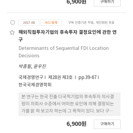
6,900원
구매하기
변수들의 조절 효과를 규명해 보고자 하였다. 다국적
해외진출기업 총람을 통하여 획득한 338개의 외국인
투자기업을 표본으로 2011년부터 2015년까지의 5개
2017.08
KCI 등재
구독 인증기관 무료, 개인회원 유료
년도 패널자료를 분석한 본 연구의 실증 결과는 다음
과 같다. 첫째, 국내진출 외 국인투자기업의 최고경영
해외직접투자기업의 후속투자 결정요인에 관한 연
자가 본사에서 파견한 외국인일 경우 성과에 긍정적
구
인 영향을 미치는 것을 확인하였다. 둘째, 외국인투자
Determinants of Sequential FDI Location
기업 해외 자회사의 연구개발 활동이 활발할수록 본
Decisions
사에서 파견된 최고경영자가 해외자회사의 성과에 미
박종필
,
윤우진
치는 영향력이 강화되는 것으로 나타났다.
국제경영연구
제28권 제3호
pp.39-67
한국국제경영학회
본 연구는 한국 진출 다국적기업의 후속투자 의사결
정이 자회사 수준에서 어떠한 요인에 의해 결정되는
가를 밝 혀 보고자 하는데 그 목적이 있다. 보다 구체
적으로 자회사의 입지 특성, 자회사의 현지화 수준 특
6,900원
구매하기
성, 자회사의 지배구조적 특성이 후속투자 의사결정
의 기제로 작용할 가능성이 있을 것이라는 관점 하에