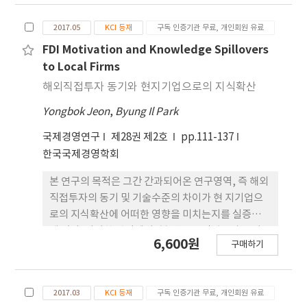
서 연구가설을 도출하고 이를 실증하였다. 실증분석
2017.05
KCI 등재
구독 인증기관 무료, 개인회원 유료
을 위해서는 산업통상자원부에 외국인직접투자로 등
록된 기업 중 2008년부터 2011년 까지 투자가 이루어
FDI Motivation and Knowledge Spillovers
진 468개 제조업체를 대상으로 2006년부터 2015년
to Local Firms
까지 총 10년간 기업 연도별 불균형 패 널 데이터,
해외직접투자 동기와 현지기업으로의 지식확산
4,114개 관측치를 구축하여 활용하였다. Hausman-
Yongbok Jeon
,
Byung Il Park
Taylor 도구변수 방법론(HT-IV 추정)을 사용 하여
분석한 결과, 첫째, 다국적기업의 현지 자회사가 클러
국제경영연구
제28권 제2호
pp.111-137
스터에 입지할 경우 후속투자에 긍정적인 영향을 미
한국국제경영학회
치 는 것으로 밝혀졌으며, 둘째, 다국적기업 현지 자
회사의 연령이 낮을수록 후속투자 가능성이 높은 것
본 연구의 목적은 그간 간과되어온 연구영역, 즉 해외
으로 확인되 었다. 셋째, 다국적기업 현지 자회사의 CI
직접투자의 동기 및 기술수준의 차이가 현 지기업으
가 투자대상국을 연상하게 될수록 후속투자 가능성이
로의 지식확산에 어떠한 영향을 미치는지를 실증하는
높아지며, 넷째, 다국적기업 현지 자회사의 관계사간
데 있다. 이러한 관점에서, 본 연구는 직접투자 동기를
6,600원
구매하기
거래가 적을수록 후속투자 가능성이 높은 것으로 나
상이한 두 가지 유형(시장지향형 및 수출지향형 직접
타났다. 마지막으로, 다 국적기업 자회사의 최대주주
투자)으로 나누고, 산업을 기 술수준별로 구분한 후,
가 자연인이 아닌 법인격 실체를 가질수록 후속투자
현지기업으로의 지식확산을 검증하였다. 이러한 시도
2017.03
KCI 등재
구독 인증기관 무료, 개인회원 유료
에 적극적인 것으로 분석되었다.
를 통해 본 연구는 예 상했던 두 가지 사안이 모두 지