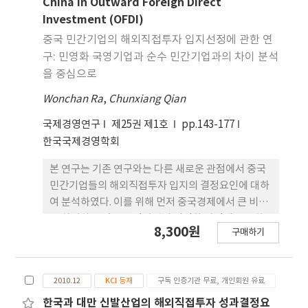
China in Outward Foreign Direct
투자 규모에 대한 사외이사 특성의 영향력이 재벌기
Investment (OFDI)
업과 비재벌 기업 간 차이가 있는지를 분석하기 위해
중국 민간기업의 해외직접투자 입지선정에 관한 연
추가분석을 실시하였다. 1999년부터 2006년까지 47
구: 민영화 국영기업과 순수 민간기업과의 차이 분석
개국에 투자한 한국 상장기업의 해외직접투자 금액을
을 중심으로
종속변수로, 사외이사의 해외경험, 그리고 사외이사
의 사회적 자본을 독립변수로 하여 패널분석을 시행
Wonchan Ra
,
Chunxiang Qian
한 결과는 다음과 같다. 첫째, 전체 샘플에서 사외이사
국제경영연구
제25권 제1호
pp.143-177
의 사회적 자본이 한국기업의 해외직접투자에 유의한
한국국제경영학회
정의 관계를 갖는 것으로 나타났으며, 사외이사의 해
외경험은 해외직접투자에 영향을 미치지 않는 것으로
본 연구는 기존 연구와는 다른 새로운 관점에서 중국
나타났다. 둘째, 재벌기업과 비재벌기업으로 구분하
민간기업들의 해외직접투자 입지의 결정요인에 대하
여 추가분석을 실시한 결과, 재벌기업의 경우 사외이
여 분석하였다. 이를 위해 먼저 중국경제에서 큰 비중
사의 사회적 자본이 해외직접투자에 유의한 정의 관
을 차지하고 있는 국영기업의 민영화 과정에 주목하
계를 가지며, 비재벌기업의 경우 사외이사의 해외경
8,300원
구매하기
여 현재의 민간기업들을 국영기업에서 완전한 민영기
험이 해외직접투자에 유의한 정의 관계를 갖는 것으
업으로 전환한 기업 (PSEs)과 설립 초기에서부터 민
로 나타났다.
간기업인 기업 (POEs) 으로 분류하였다. 이어 이 두
2010.12
KCI 등재
구독 인증기관 무료, 개인회원 유료
가지 유형의 민간기업들의 속성을 분석한 후 이들이
해외직접투자를 실시함에 있어서 입지결정에 영향을
한국과 대만 신발산업의 해외직접투자 성과결정요