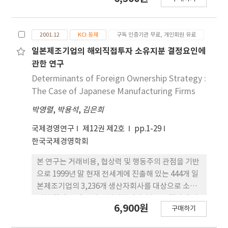
2001.12
KCI 등재
구독 인증기관 무료, 개인회원 유료
일본제조기업의 해외직접투자 소유지분 결정요인에
관한 연구
Determinants of Foreign Ownership Strategy :
The Case of Japanese Manufacturing Firms
박영렬
,
박용석
,
김은희
국제경영연구
제12권 제2호
pp.1-29
한국국제경영학회
본 연구는 거래비용, 협상력 및 행동주의 관점을 기반
으로 1999년 말 현재 전세계에 진출해 있는 444개 일
본제조기업의 3,236개 생산자회사를 대상으로 소유
지분 결정 요인을 실증 분석하였다. 본 연구결과에 따
6,900원
구매하기
르면 거래비용 요인 중 기업특유의 지식, 제품의 국제
적 다각화 여부 및 현지국의 정치적 위험이 일본제조