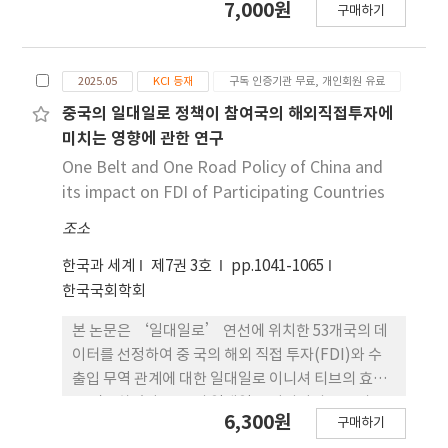
7,000원
로 녹색 혁신은 기술 다각화와 BRI 진입 간의 부정적
구매하기
반된 결과를 보여왔는데, 이는 국가 간 거리 요인을 간
관계를 강화하는데, 이는 우수한 녹색기술 역량을 보
과한 데서 비롯된 것으로 보인다. 본 연구는
유한 기업일수록 탐색적 녹색기술을 BRI가 아닌 제도
2001~2018년 한국의 해외직접투자 자료를 활용하여
적으로 더 진전된 시장에 배분하려는 경향이 있음을
2025.05
KCI 등재
구독 인증기관 무료, 개인회원 유료
제도적․문화적․지리적․경제적 거 리를 포함한 패널
의미한다. 본 연구는 중국 다국적기업의 BRI 전략을
분석을 수행하였다. 분석 결과, 환경규제는 FDI에 긍
중국의 일대일로 정책이 참여국의 해외직접투자에
분석 함에 있어, 기업 수준의 혁신 포트폴리오, 녹색
정적인 영향을 미쳐 포터가 설을 지지하였다. 집계분
미치는 영향에 관한 연구
기술, 국제화를 통합함으로써 FDI 진출 선택 및 ‘프
석에서는 제도적 거리가 부정적 조절효과를 보였으
One Belt and One Road Policy of China and
렌드쇼어링 (friend-shoring)’ 연구에 기여한다.
며, 산업별 분석에서는 이질적 패턴이 확인되었다. 제
its impact on FDI of Participating Countries
조업에서는 문화적 거리가 환경규제의 긍정적 효과를
조소
강화하였고, 서 비스업에서는 지리적․경제적 거리가
유의한 조절효과를 나타냈다. 이러한 결과는 ESG 시
한국과 세계
제7권 3호
pp.1041-1065
대의 맥 락에서 환경규제–FDI 관계를 보다 정교하게
한국국회학회
이해할 수 있는 이론적 기여를 제공한다. 실무적으로
는 기업이 환경규제를 혁신의 기회로 인식하고 산업
본 논문은 ‘일대일로’ 연선에 위치한 53개국의 데
별 거리 요인을 고려한 전략을 수립해야 함을 시사하
이터를 선정하여 중 국의 해외 직접 투자(FDI)와 수
며, 정책적으로는 제조업에는 문화적 학습과 기술이
출입 무역 관계에 대한 일대일로 이니셔 티브의 효과
전 촉진, 서비스업에는 제도적 장벽 완화 와 규제 예측
를 검증하였다. 중국의 일대일로 이니셔티브는 미·
6,300원
가능성 제고가 필요함을 보여준다.
구매하기
중 패권 경 쟁에서 우위를 확보하기 위해 2013년 시진