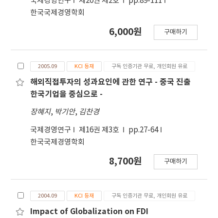
국제경영연구
제20권 제2호
pp.89-111
되었다. 셋째, 7개 요인 중에서 투자지분, 동반진출,
한국국제경영학회
진입시기, 생산현지화 3개 요인이 한국과 대만 해외
6,000원
구매하기
직접투자의 성과의 차이를 만드는 것으로 확인되었
다. 이러한 분석결과는 한국과 대만의 해외직접투자
의 종합적 성과의 차이는 바로 이 네 변수 즉 투자지분
2005.09
KCI 등재
구독 인증기관 무료, 개인회원 유료
율, 동반진출 수준, 진입시기, 생산현지화 수준에서
비롯된다는 것을 보여주고 있다. 즉 대만의 신발기업
해외직접투자의 성과요인에 관한 연구 - 중국 진출
의 경우, 해외 직접투자시 한국보다 높은 합작투자 비
한국기업을 중심으로 -
율, 한국보다 높은 부품업체 동반진출 비율, 한국보다
장혜지
,
박기안
,
김찬경
빠른 해외투자 진출, 한국보다 높은 현지 부품구매 비
율을 통해 한국보다 높은 해외직접투자 성과를 올린
국제경영연구
제16권 제3호
pp.27-64
다는 것을 알 수 있다. 본 연구는 국내 신발기업들이
한국국제경영학회
해외직접투자에서 높은 성과를 거두기 위해서는 연구
8,700원
에서 도출된 바처럼 합작투자 비율을 높이고, 부품업
구매하기
체와의 동방진출 비율을 높이고, 현지 부품 구매를 통
해 생산을 현지화해야 한다는 시사점을 주고 있다.
2004.09
KCI 등재
구독 인증기관 무료, 개인회원 유료
Impact of Globalization on FDI