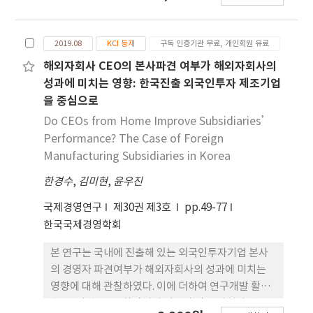
(agricultural product trade)-cooperation
파악을 위해 다양한 시도를 해왔지만, 아직 일관된 결
(ODA)-investment (FDI) Nexus.”
과를 도출하지 못하고 있다. 이러한 결과는 선행연구
2019.08
KCI 등재
구독 인증기관 무료, 개인회원 유료
들이 FDI 자금 유입 통계를 바탕으로 다국적기업이
수행하는 현지 활동을 파 악하려 했다는 점과 연구 별
해외자회사 CEO의 본사파견 여부가 해외자회사의
로 다른 GVC참여율 측정방식을 적용하는데 기인했을
성과에 미치는 영향: 한국진출 외국인투자 제조기업
가능성이 크다. 따라서 본 연구 는 다국적기업의 자회
을 중심으로
사의 현지 부가가치 창출 활동을 기반으로 개발된
Do CEOs from Home Improve Subsidiaries’
OECD의 Analytical AMNE 통계와 기 존의 FDI 유
Performance? The Case of Foreign
입액 통계가 각각 생산기준 GVC 참여율과 무역기준
Manufacturing Subsidiaries in Korea
GVC 참여율에 미치는 영향을 비교, 분석하는 것을 목
한경수
적으로 시행되었다. 2005년부터 2016년까지 43개 국
,
김미현
,
윤우진
가를 대상으로 시행된 고정 효과모형 패널분석 결과,
국제경영연구
제30권 제3호
pp.49-77
Analytical AMNE가 FDI 유입액보다 GVC 참여율
한국국제경영학회
설명에 더 적합하다는 사실과 생산기준 GVC 참여율
이 선 행연구를 통해 알려진 주요 결정 요인들의 영향
본 연구는 국내에 진출해 있는 외국인투자기업 본사
력 설명에 더 적합할 수 있음을 확인할 수 있었다.
의 경영자 파견여부가 해외자회사의 성과에 미치는
영향에 대해 관찰하였다. 이에 더하여 연구개발 활동
수준, 기업 규모, 합작설립 여부와 같은 자회사 수준