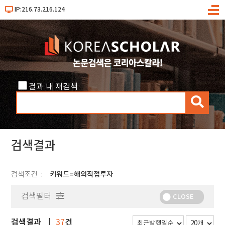
IP:216.73.216.124
메
뉴
결과 내 재검색
검
색
검색결과
검색조건
키워드=해외직접투자
검색필터
CLOSE
검색결과
건
37