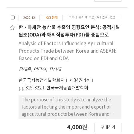
비 성과하락과 다국적 기업 의 해외직접투자 입지 선
정 간 관계를 어떻게 조절하는지 분석한다. 구체적으
2022.12
KCI 등재
구독 인증기관 무료, 개인회원 유료
로 본 연구는 기업들 이 일반적으로는 성과하락을 경
험할 시 단기적으로 효과적인 성과 향상을 위해 개발
한·아세안 농산물 수출입 영향요인 분석: 공적개발
도상국에 투자 하는 것을 선호하지만 R&D 집중도와
원조(ODA)와 해외직접투자(FDI)를 중심으로
매출 총이익률이 높은 기업들은 단기적 성과 회복보
Analysis of Factors Influencing Agricultural
다는 혁 신 역량 개발, 제품 차별화와 같은 장기적인
Products Trade between Korea and ASEAN:
전략적 목표를 우선시하고 있기에 성과 저하에 대응
Based on FDI and ODA
하 여 선진국 대비 개발도상국에 투자할 가능성이 상
김태은
,
이다선
,
지성태
대적으로 낮다는 점을 강조한다. 이는 개발도상국 이
안정적인 시장 환경과 고부가가치 기회를 선진국에
한국국제농업개발학회지
제34권 4호
비해 상대적으로 덜 제공하기 때문이다. 2017년부터
pp.315-322
한국국제농업개발학회
2022년까지 미국 다국적 기업들의 해외직접투자 활
동 데이터를 분석한 결과, 이러한 가설들이 지지되었
The purpose of this study is to analyze the
다. 본 연구는 성과하락이 특정 투자 유형으로 일관되
factors affecting the import and export of
게 이어지지 않으며, 기업 의 전략적 지향성에 따라 달
agricultural products between Korea and
라질 수 있다는 점을 다국적 기업들의 해외직접투자
ASEAN, and to derive cooperation plans in
4,000원
입지 선정 맥락에 서 강조하여 기존의 성과 피드백 연
구매하기
the agricultural sector. With the introduction