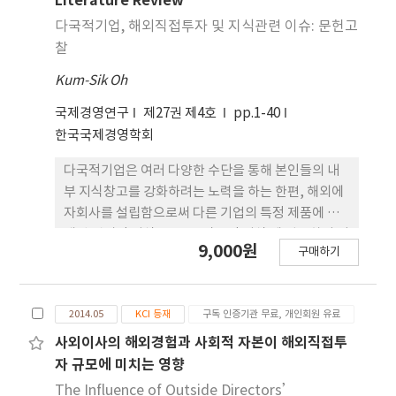
Literature Review
투자유입의 증가는 중간재 수입과 총 수입을 증가시
다국적기업, 해외직접투자 및 지식관련 이슈: 문헌고
켰다. 하지만 2006-2014 년 기간 동안의 분석결과 중
찰
국의 해외직접투자유입의 증가는 오히려 중간재 수입
Kum-Sik Oh
을 감소시켰 다. 이러한 결과는 이전 기간의 분석결과
와 완전히 상반된 것으로 2006년부터 강화된 일련의
국제경영연구
제27권 제4호
pp.1-40
정책들로 인해 해외직접투자유입의 증가와 동반되던
한국국제경영학회
중간재 수입의 증가가 더 이상 통용되지 않는다는 것
을 의미한다.
다국적기업은 여러 다양한 수단을 통해 본인들의 내
부 지식창고를 강화하려는 노력을 하는 한편, 해외에
자회사를 설립함으로써 다른 기업의 특정 제품에 내
재된 명시적 지식은 물론, 암묵적 지식 에 접근하여 이
9,000원
구매하기
를 학습하려는 경향을 보이곤 한다. 특히 다국적기업
네트워크 내 지식경영은 최근 자회사의 성공을 견인
하는 열쇠로서뿐만 아니라, 국제무대에서 다국적기
2014.05
KCI 등재
구독 인증기관 무료, 개인회원 유료
업 자신의 경쟁우위를 고 양시킬 수 있는 주요한 선결
조건으로 고려되곤 한다. 전통적인 지식흐름 (본사로
사외이사의 해외경험과 사회적 자본이 해외직접투
부터 자회사로의 지식이전) 및 자회사로부터의 시장
자 규모에 미치는 영향
정보 습득(역지식이전)은 어렵고 때론 복잡한 과정으
The Influence of Outside Directors’