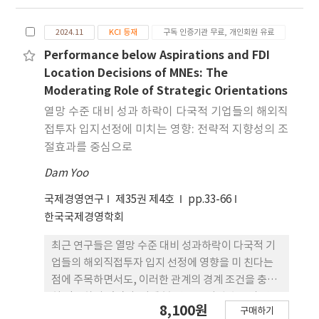
핑 주석이 수립한 대외 전략 이다. 이는 중국 중심의
거대한 경제 네트워크를 구축하려는 동기로 시 작되
2024.11
KCI 등재
구독 인증기관 무료, 개인회원 유료
었으며, 더 나아가 위안을 기축통화로 삼아 달러 패권
에 도전하려는 목표를 가지고 있다. 따라서 일대일로
Performance below Aspirations and FDI
이니셔티브의 효과성을 연구하는 것은 중요한 과제이
Location Decisions of MNEs: The
다. 이러한 배경을 바탕으로 일대일로 이니셔티브가
Moderating Role of Strategic Orientations
중국의 해외 직접 투자와 수출입에 어떻게 효과적으
열망 수준 대비 성과 하락이 다국적 기업들의 해외직
로 영향을 미치는지 를 검증한 결과는 다음과 같다. 첫
접투자 입지선정에 미치는 영향: 전략적 지향성의 조
째, 해외 직접 투자는 중국의 수출입 무역을 촉진하는
절효과를 중심으로
경향이 있다. 둘째, 일대일로 이니셔티브는 중국의 해
Dam Yoo
외 직접 투자와 수출입 무역 간의 관계를 강화하는 역
할을 할 수 있다.
국제경영연구
제35권 제4호
pp.33-66
한국국제경영학회
최근 연구들은 열망 수준 대비 성과하락이 다국적 기
업들의 해외직접투자 입지 선정에 영향을 미 친다는
점에 주목하면서도, 이러한 관계의 경계 조건을 충분
히 탐구하지 않았다. 이에 본 연구는 기업 수준의 연구
8,100원
구매하기
개발(R&D) 집중도와 매출 총이익률이 열망 수준 대