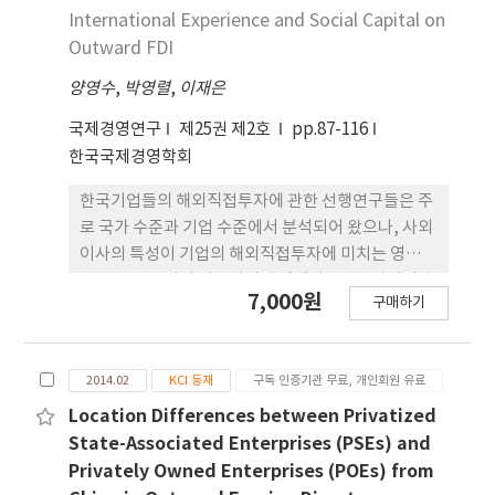
로 인식되 지만, 조직의 경쟁력 향상이 주로 이와 연관
International Experience and Social Capital on
되어 있기에 다국적기업의 관점에서 동 연구주제는
Outward FDI
간 과할 수 없는 주요한 이슈로 자리매김 하였다. 따라
양영수
,
박영렬
,
이재은
서 동 주제의 중요성을 고려하여, 본 연구는 각 각의
시장진입 전략의 특성을 개괄적으로 알아보고, 관련
국제경영연구
제25권 제2호
pp.87-116
이론적 논의 제공하며, 선행연구의 연대 기적 추세를
한국국제경영학회
알아봄은 물론, 언급한 주제와 관련하여 국제경영 분
야 상위저널의 출간경향을 탐구해 보고자 한다.
한국기업들의 해외직접투자에 관한 선행연구들은 주
로 국가 수준과 기업 수준에서 분석되어 왔으나, 사외
이사의 특성이 기업의 해외직접투자에 미치는 영향에
관한 연구는 거의 이루어지지 않았다. 또한, 사외이사
7,000원
구매하기
의 특성과 기업의 전략적 선택에 관한 기존의 연구들
은 대리인이론과 자원의존이론을 이론적 기반으로 접
근하였으나, 자원기반이론으로 설명하려는 시도는
2014.02
KCI 등재
구독 인증기관 무료, 개인회원 유료
미천한 실정이다. 따라서 본 연구에서는 기존 연구들
의 한계를 극복하고자 자원기반관점에 근거하여 한국
Location Differences between Privatized
기업들의 해외직접투자에 영향을 미치는 선행요인을
State-Associated Enterprises (PSEs) and
사외이사의 해외경험과 사외이사의 사회적 자본으로
Privately Owned Enterprises (POEs) from
상정하고 실증분석을 실시하였다. 아울러, 해외직접