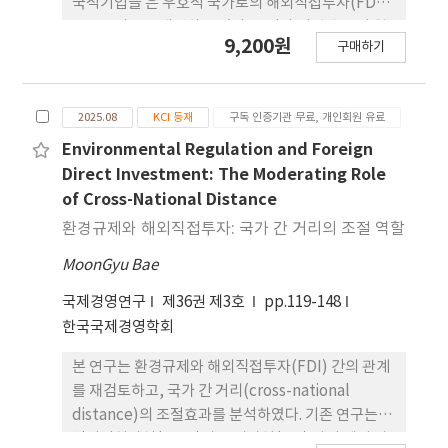
국적기업들 은 우호적 국가로의 해외직접투자(FDI)
포트폴리오를 재편하고 있다. 그러나 기업 수준의 혁
9,200원
구매하기
신 전략이 이러한 BRI 지향적 확장에 어떠한 영향을
미치는지는 아직 충분히 밝혀지지 않았다. 본 연구는
지식기반관점(Knowledge- Based View)과 조직
2025.08
KCI 등재
구독 인증기관 무료, 개인회원 유료
학습이론에 기반하여, 기술 다각화가 중국 기업의
BRI 국가 진입에 미치는 영향과 이 관계가 기업의 녹
Environmental Regulation and Foreign
색 혁신과 국제화 수준에 따라 어떻게 달라지는지를
Direct Investment: The Moderating Role
분석한다. 이를 위해 fDi Markets의 프로젝트 수준
of Cross-National Distance
그린필드 FDI 자료와 CNRDS·CSMAR의 특허 및
환경규제와 해외직접투자: 국가 간 거리의 조절 역할
재무 정보를 결합하여, 2013–2023년 기간 762개 기
MoonGyu Bae
업–연 도 관측치로 구성된 불균형 패널 데이터를 구
축하였다. 실증분석 결과, 기술 다양성 수준이 높을수
국제경영연구
제36권 제3호
pp.119-148
록 기업이 진입 하는 BRI 국가의 수가 유의하게 감소
한국국제경영학회
하여, 탐색적이고 다각화된 혁신을 수행하는 기업일
수록 BRI 진출에 보다 신 중함을 보여준다. 국제화 수
본 연구는 환경규제와 해외직접투자(FDI) 간의 관계
준은 이 음(-)의 효과를 한계적으로 약화하는 것으로
를 재검토하고, 국가 간 거리(cross-national
나타나, 해외 경험이 풍부한 기업 이 다양한 기술을
distance)의 조절효과를 분석하였다. 기존 연구는 오
BRI 시장에서 더 잘 활용할 수 있음을 시사한다. 반대
염피난처가설(PHH)과 포터가설(PH) 사이 에서 상