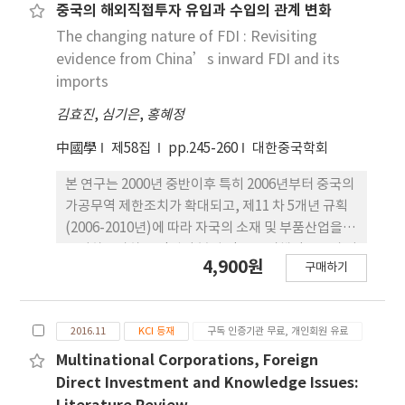
식확산에 중요하게 작용함을 발견할 수 있었다. 동 실
중국의 해외직접투자 유입과 수입의 관계 변화
증결과를 근간 으로, 본 연구는 실용적인 경영 및 정책
The changing nature of FDI : Revisiting
시사점을 제공하고 있다.
evidence from China’s inward FDI and its
imports
김효진
,
심기은
,
홍혜정
中國學
제58집
pp.245-260
대한중국학회
본 연구는 2000년 중반이후 특히 2006년부터 중국의
가공무역 제한조치가 확대되고, 제11 차 5개년 규획
(2006-2010년)에 따라 자국의 소재 및 부품산업을
육성하고자하는 정책이 본격 적으로 시행됨으로써 기
4,900원
구매하기
존의 해외직접투자유입과 수입 간의 관계가 계속해서
성립하는지 실 증분석을 통해 규명하고자 하였다. 이
에 1993-2014년까지의 총 연구기간을 1993-2005년
2016.11
KCI 등재
구독 인증기관 무료, 개인회원 유료
까지 와 2006-2014년까지로 나누어 분석하였고, 보
다 엄밀한 분석을 위해서 수입을 중간재 수입, 최종재
Multinational Corporations, Foreign
수입, 총 수입으로 세분화하여 분석하였다. 먼저
Direct Investment and Knowledge Issues:
1993-2005년 기간 동안의 분석결과 중국의 해외직접