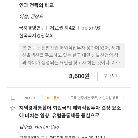
미치는 요인들, 즉 천연자원, 전략적 자산, 위험부담,
인과 전략의 비교
현지 중국인 네트워크 등의 변수들을 중심으로 두 유
이철
,
권창오
형의 기업 간 차이에 관한 가설을 설정하고 관련 2차
자료를 바탕으로 통계분석을 통하여 가설을 검증하였
국제경영연구
제21권 제4호
pp.57-93
다. 실증분석 결과, PSEs는 POEs보다 천연자원과 전
한국국제경영학회
략적 자산이 풍부하고 중국인 네트워크가 덜 구축된
본 연구는 신발산업 해외직접투자 성과에 있어, 세계
국가들에 더 활발히 투자하고 있는 것으로 나타났다.
신발생산을 주도하고 있는 한국 대만 신발산업의 성
이러한 연구 결과는 민간기업들을 동일한 속성을 가
과 차이가 생성되는 요인을 찾고자 하는 것이다. 이를
진 기업들로 간주하였던 기존의 연구들과는 달리 민
위해 본 연구에서는 문헌연구를 통에 15개의 가설을
간기업들도 유형에 따라 그 속성이 서로 다르며 해외
8,600원
구매하기
설정하였으며 한국 70개 기업과 대만 50개 기업의 해
직접투자에서도 서로 다른 입지선정 행태를 보인다는
외 자회사가 최종적으로 분석에 사용되었다. 분석 방
점을 입증한 것으로 사료된다. 이 연구는 향후 갈수록
법은 다중회귀분석과 t-test를 사용하였으며, 실증
세계경제에 대한 영향이 커지고 있는 중국 민간기업
2009.06
KCI 등재
구독 인증기관 무료, 개인회원 유료
분석 결과는 다음과 같다. 첫째, 한국과 대만의 해외직
의 해외직접투자에 대해 더욱 심도 있는 연구를 실시
접투자 성과를 비교하여 대만 신발산업의 해외직접투
지역경제통합이 회원국의 해외직접투자 결정 요소
하는데 일조할 수 있을 것으로 기대된다.
자 성과가 한국을 앞선다는 사실을 확인하였다. 둘째,
에 미치는 영향: 유럽공동체를 중심으로
신발산업 해외직접투자에 영향을 미치는 요인으로는
김주권
,
Hai Lin Cao
기술, 바이어 관계, 동반진출, 진입 시기, 생산현지화,
투자지분, 해외직접투자 경험 등 총 7개 요인이 선정