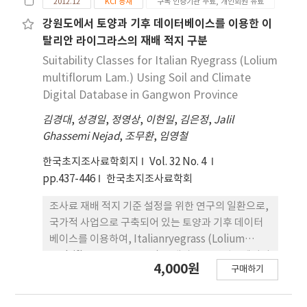
2012.12
KCI 등재
구독 인증기관 무료, 개인회원 유료
강원도에서 토양과 기후 데이터베이스를 이용한 이
탈리안 라이그라스의 재배 적지 구분
Suitability Classes for Italian Ryegrass (Lolium
multiflorum Lam.) Using Soil and Climate
Digital Database in Gangwon Province
김경대
,
성경일
,
정영상
,
이현일
,
김은정
,
Jalil
Ghassemi Nejad
,
조무환
,
임영철
한국초지조사료학회지
Vol. 32 No. 4
pp.437-446
한국초지조사료학회
조사료 재배 적지 기준 설정을 위한 연구의 일환으로,
국가적 사업으로 구축되어 있는 토양과 기후 데이터
베이스를 이용하여, Italianryegrass (Lolium
multiflorum Lam., IRG)를 대상으로 강원도에서의
4,000원
구매하기
재배 가능 지역을 분류하였다. 토양 데이터베이스는
국립농업과학원의 흙토람에서, 기상 데이터베이스는
국립농림기상센터에서 받았다. 토양 요인 항목으로는