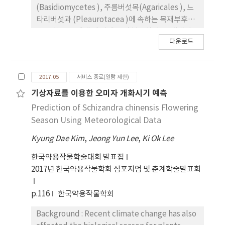
(Basidiomycetes ), 주름버섯목(Agaricales ), 느
타리버섯과 (Pleaurotacea )에 속하는 목재부후균
으로 한국 등 세계 각 지에 널리 분포하며, 국내에서
다운로드
가장 많이 재배되는 버섯품 목으로서 느타리버섯속의
종들은 재배면적이 가장 많은 일 반느타리
(Pleaurotus ostreatus )와 큰느타리(P. eryngii ),
2017.05
서비스 종료(열람 제한)
고온성 사철느타리(P. florida )와 여름느타리(P.
sajorcaju ), 분홍느타리(P.
기상자료를 이용한 오미자 개화시기 예측
salmoneostramineus), 노랑느타리(P.
Prediction of Schizandra chinensis Flowering
citrinopileatus ), 산느타리(P. pulmonarius )가
Season Using Meteorological Data
있다. 느타리 버섯 균상재배농가는 주로 폐면을 살균
Kyung Dae Kim
,
Jeong Yun Lee
,
Ki Ok Lee
및 후발효하여 사용 하고 있으나 발효기술의 미흡으
로 균사배양불량 및 수량저 하의 문제점이 발생하여
한국약용작물학술대회 발표집
안전 발효배지 제조기술 개발이 필 요한 실정이다. 본
2017년 한국약용작물학회 심포지엄 및 춘계학술발표회
시험은 발효배지 제조시 농가제조 우량 폐 면발효배
지의 첨가에 따른 재배배지의 미생물상 변화 및 수 량
p.116
한국약용작물학회
성을 구명한 결과이다. 느타리버섯 발효배지 제조시
야외 에서 방울솜을 턴 후 방울솜70+면자각20+비트
Background : Recent climate change has also
펄프 10% 를 중량비율로 혼합, 수분조절된 재배배지