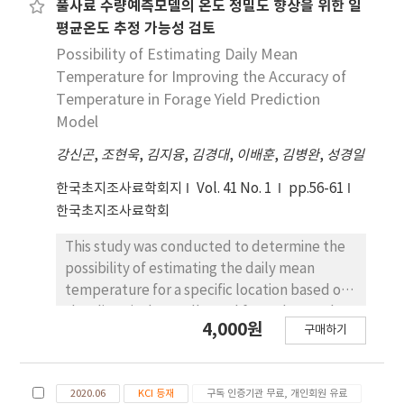
정상기상 및 이상기상의 DMY 예측값 간 차이로 산출
풀사료 수량예측모델의 온도 정밀도 향상을 위한 일
하였다. 정상기상에서 WCM의 DMY 예측값은 지역에
평균온도 추정 가능성 검토
따라 차이가 있으나 15,003~17,517 kg/ha 범위로
Possibility of Estimating Daily Mean
나타났다. 이상기온, 이상강수량 및 이상풍속에서
Temperature for Improving the Accuracy of
WCM의 DMY 예측 값은 지역 및 각 이상기상 수준에
Temperature in Forage Yield Prediction
따라 차이가 있었으며 각각 14,947~17,571 kg/ha,
Model
14,986~17,525 kg/ha 및 14,920~17,557 kg/ha 범
강신곤
위로 나타났다. 이상기온, 이상강수량 및 이상풍속에
,
조현욱
,
김지융
,
김경대
,
이배훈
,
김병완
,
성경일
서 WCM의 피해량은 각각 –68~89 kg/ha, -17~17
한국초지조사료학회지
Vol. 41 No. 1
pp.56-61
kg/ha 및 – 112~121 kg/ha 범위로 피해로 판단할
한국초지조사료학회
수 없는 수준이었다. WCM의 정확한 피해량을 산출하
기 위해서는 수량예측모델에 이용하는 이상기상 데이
This study was conducted to determine the
터 수의 증가가 필요하다.
possibility of estimating the daily mean
temperature for a specific location based on
the climatic data collected from the nearby
4,000원
구매하기
Automated Synoptic Observing System
(ASOS) and Automated Weather
System(AWS) to improve the accuracy of the
2020.06
KCI 등재
구독 인증기관 무료, 개인회원 유료
climate data in forage yield prediction model.