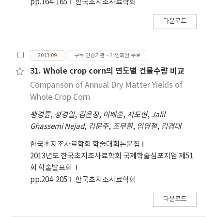
pp.164-165
한국초지조사료학회
locations. In Suwon (n=321), the model was;
다운로드
DMY = 158.63AGD –8.82AAT +169.09SGD -
8.03SAT +184.59SRD -13,352.24 (DMY: Dry
Matter Yield, AGD: Autumnal Growing Days,
2013.09
구독 인증기관·개인회원 무료
SGD: Spring Growing Days, SAT: Spring
Accumulated Temperature, SRD: Spring
31. Whole crop corn의 연도별 건물수량 비교
Rainfall Days). Furthermore, DMY was
Comparison of Annual Dry Matter Yields of
predicted as 9,790±120 (kg/ha) for the mean
Whole Crop Corn
DMY(9,790 kg/ha). During mapping, the yield
팽경륜
,
성경일
,
김은정
,
이배훈
,
지도현
,
Jalil
of inland areas were relatively greater than
Ghassemi Nejad
,
김문주
,
조무환
,
임영철
,
김경대
that of coastal areas except of Jeju Island,
furthermore, northeastern areas, which was
한국초지조사료학회 학술대회논문집
mountainous, had lain no cultivations due to
2013년도 한국초지조사료학회 국제학술심포지엄 제51
weak cold tolerance. In this study, even
회 학술발표회
though the yield prediction modeling and
pp.204-205
한국초지조사료학회
mapping were only performed in several
particular locations limited to the data
다운로드
situation as a startup research in the Republic