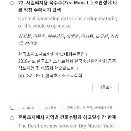
latitude, and altitude. In this study, it is
생기와 밸브 모델로 구성하였다. 전류 제어 모델에 사
22. 사일리지용 옥수수(Zea Mays L.) 조만성에 따
possible to estimate the daily mean
용된 데이터는 시험을 통하여 도출된 값과 대상 트랙
른 적정 수확시기 탐색
temperature using climate data from all over
터에 적용된 값을 사용하였다. 전류 제어 모델 검증을
Optimal harvesting date considering maturity
the country, but in order to improve the
위해 계단 입력 신호에 대하여 전류 특성 시험을 수행
of the whole crop maize
accuracy of daily mean temperature, climatic
하였고, 실제 전류 시험 결과와 시뮬레이션 결과를 비
data needs to applied to each city and
김시철
,
김문주
,
베페카두
,
이배훈
,
김지융
,
조무환
,
김경
교하였다. 시험 결과와 시뮬레이션 결과에 대한 전류
province.
대
,
성경일
특성을 비교해 보면, 상승 시간 오차는 0.0074초, 첨
두치 시간의 오차는 0.0065초, 오버슈트 오차는
한국초지조사료학회 학술대회논문집
0.06%로 나타났다. 따라서 개발된 비례 제어 밸브의
2018년도 한국초지조사료학회 한국축산환경학회 공동
전류 제어 모델은 실제 제어기의 전류 제어 특성을 제
심포지엄 및 제55회 학술발표회
대로 반영할 수 있으며, 추후 변속 충격 모사를 위한
pp.182-183
한국초지조사료학회
트랙터 시뮬레이션 모델에서 비례 제어 밸브의 전류
제어 모델로 사용될 수 있을 것으로 판단된다.
다운로드
2018.03
KCI 등재
구독 인증기관 무료, 개인회원 유료
혼파초지에서 지역별 건물수량과 하고일수 간 관계
The Relationships between Dry Matter Yield