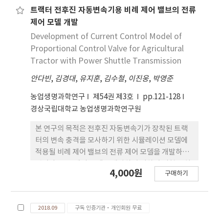
To perform this study, the annual mean
트랙터 전후진 자동변속기용 비례 제어 밸브의 전류
temperature and monthly mean
제어 모델 개발
temperature were checked for normality,
Development of Current Control Model of
correlation with location information
Proportional Control Valve for Agricultural
(Longitude, Latitude, and Altitude) and
Tractor with Power Shuttle Transmission
multiple regression analysis, respectively.
안다빈
,
김경대
,
유지훈
,
김수철
,
이진웅
,
박영준
The altitude was found to have a continuous
effect on the annual mean temperature and
농업생명과학연구
제54권 제3호
pp.121-128
the monthly mean temperature, while the
경상국립대학교 농업생명과학연구원
latitude was found to have an effect on the
monthly mean temperature excluding June.
본 연구의 목적은 전후진 자동변속기가 장착된 트랙
Longitude affected monthly mean
터의 변속 충격을 모사하기 위한 시뮬레이션 모델에
temperature in June, July, August,
적용될 비례 제어 밸브의 전류 제어 모델을 개발하는
September, October, and November. Based
것이다. 전류 제어 모델을 개발하기 위하여 시험 장치
4,000원
on the above results and years of experience
구매하기
를 구성하여 밸브의 정특성 시험과 계단 응답 시험을
with climate-related research, the daily
수행하였으며, 시험 결과를 토대로 전류 제어 모델을
mean temperature estimation was
검증하였다. 비례 제어 밸브의 전류 제어 모델은 밸브
determined to be possible using longitude,
2018.09
구독 인증기관·개인회원 무료
의 전류-압력 선도, PID 제어기, 펄스폭변조 신호 발