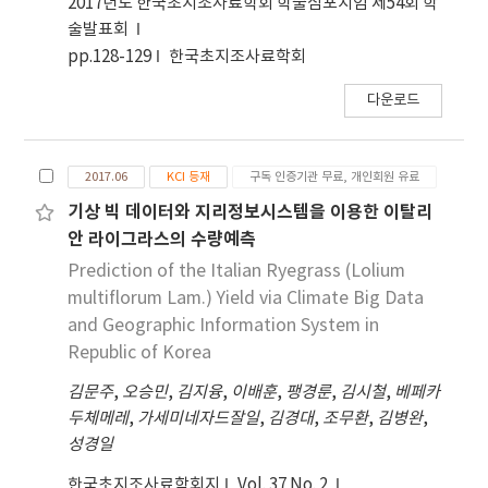
2017년도 한국초지조사료학회 학술심포지엄 제54회 학
selected (Hwaseong, Suwon, Daejeon,
술발표회
Siheung and Gwangju) since the data size in
pp.128-129
한국초지조사료학회
these regions is large enough to perform the
further statistical analysis based on large
다운로드
sample approximation theory. Correlation
analysis showed that negative correlations
were found between DMY and DSD in 3
2017.06
KCI 등재
구독 인증기관 무료, 개인회원 유료
(Hwaseong, Suwon and Siheung) out of the 5
기상 빅 데이터와 지리정보시스템을 이용한 이탈리
regions, meanwhile the negative relationship
안 라이그라스의 수량예측
in Hwaseong was confirmed through multiple
Prediction of the Italian Ryegrass (Lolium
regression analysis. Therefore, it was
multiflorum Lam.) Yield via Climate Big Data
concluded that the interpretability of the
and Geographic Information System in
yield prediction model for mixed pasture
Republic of Korea
could be improved based on constructing
the models using the data from each region
김문주
,
오승민
,
김지융
,
이배훈
,
팽경룬
,
김시철
,
베페카
separately instead of using the pooled data
두체메레
,
가세미네자드잘일
,
김경대
,
조무환
,
김병완
,
from different regions.
성경일
한국초지조사료학회지
Vol. 37 No. 2