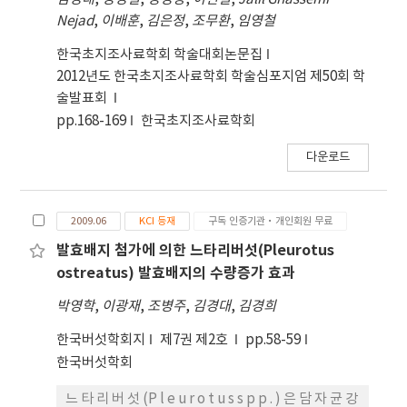
일부 춘천과원주에서 60점 이상인 지역에서는 재배
Nejad
,
이배훈
,
김은정
,
조무환
,
임영철
관리에신중을 기해야 한다.
한국초지조사료학회 학술대회논문집
2012년도 한국초지조사료학회 학술심포지엄 제50회 학
술발표회
pp.168-169
한국초지조사료학회
다운로드
2009.06
KCI 등재
구독 인증기관·개인회원 무료
발효배지 첨가에 의한 느타리버섯(Pleurotus
ostreatus) 발효배지의 수량증가 효과
박영학
,
이광재
,
조병주
,
김경대
,
김경희
한국버섯학회지
제7권 제2호
pp.58-59
한국버섯학회
느 타 리 버 섯 (P l e u r o t u s s p p . ) 은 담 자 균 강