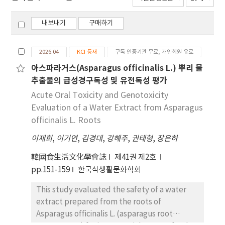
내보내기
구매하기
2026.04
KCI 등재
구독 인증기관 무료, 개인회원 유료
아스파라거스(Asparagus officinalis L.) 뿌리 물
추출물의 급성경구독성 및 유전독성 평가
Acute Oral Toxicity and Genotoxicity
Evaluation of a Water Extract from Asparagus
officinalis L. Roots
이재희
,
이기연
,
김경대
,
강해주
,
권태형
,
장은하
韓國食生活文化學會誌
제41권 제2호
pp.151-159
한국식생활문화학회
This study evaluated the safety of a water
extract prepared from the roots of
Asparagus officinalis L. (asparagus root