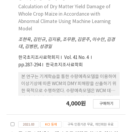
적용하여 농업용 트랙터의 운전자 전신 진동을 정량
Calculation of Dry Matter Yield Damage of
적으로 평가하였다.
Whole Crop Maize in Accordance with
Abnormal Climate Using Machine Learning
Model
조현욱
,
김민규
,
김지융
,
조무환
,
김문주
,
이수안
,
김경
대
,
김병완
,
성경일
한국초지조사료학회지
Vol. 41 No. 4
pp.287-294
한국초지조사료학회
본 연구는 기계학습을 통한 수량예측모델을 이용하여
이상기상에 따른 WCM의 DMY 피해량을 산출하기 위
한 목적으로 수행하였다. 수량예측모델은 WCM 데이
터 및 기상 데이터를 수집 후 가공하여 8가지 기계학
4,000원
구매하기
습을 통해 제작하였으며 실험지역은 경기도로 선정하
였다. 수량예측모델은 기계학습 기법 중 정확성이 가
장 높은 DeepCrossing (R2=0.5442,
2021.03
KCI 등재
구독 인증기관 무료, 개인회원 유료
RMSE=0.1769) 기법을 통해 제작하였다. 피해량은