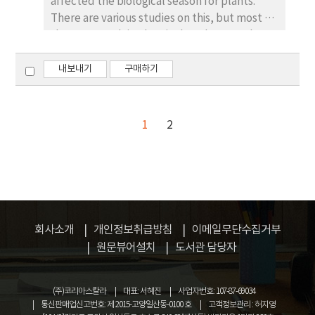
affected the biological season for plants.
에 발효된 우량 폐 면배지를 재배배지의 중량비율로
There are various studies on this, but most of
1%를 첨가하여 혼합, 고체발효기내에서 발효 후 1㎏
them are studying horticultural crops. The
봉지배지로 입봉, 액체종 균을 접 종, 재배시 무첨가
purpose of this study was to investigate the
발효(관행) 재배배지에 비하여 유효경수 는 12.6개로
timing of flowering in different regions and to
내보내기
구매하기
서 1.3개 증가하고 수량은 155g으로서 17% 증 가하
predict the flowering time of Schisandra
였다.
chinensis (Turcz.) Baillon. using
meteorological data. Methods and Results :
1
2
The flowering time and cultivation area of
Schisandra chinensis were searched and
surveyed by the Internet data and Annual
research report of the RDA. Accumulated
temperature and Growing degree day at 0℃,
5℃, 10℃ or more and Cumulative hours of
회사소개
개인정보취급방침
이메일무단수집거부
sunshine at 0℃ or more to the cultivation
원문뷰어설치
도서관 담당자
area and flowering period of irradiated
Schisandra chinensis were calculated from
meteorological data of KMA (Korea.
(주)코리아스칼라
대표: 서혜진
사업자번호: 107-87-69034
Meteorological Administration) and
통신판매업신고번호: 제 2015-고양일산동-0100 호
고객정보관리 : 허지영