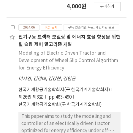
extract, ARE) for its potential use as a food or
4,000원
구매하기
functional material. Acute oral toxicity and a
standard genotoxicity battery were
conducted according to internationally
2024.06
KCI 등재
구독 인증기관 무료, 개인회원 유료
accepted guidelines. In the acute oral
toxicity study, female Sprague-Dawley rats
전기구동 트랙터 모델링 및 에너지 효율 향상을 위한
received a single oral dose of ARE at 300 or
휠 슬립 제어 알고리즘 개발
2,000 mg/kg body weight. No treatment-
Modeling of Electric Driven Tractor and
related mortality, clinical signs, suppression
Development of Wheel Slip Control Algorithm
of body weight gain, or gross pathological
for Energy Efficiency
findings were observed. In the bacterial
이시영
,
김경대
,
김강현
,
김원균
reverse mutation assay, ARE did not induce
any biologically relevant increase in revertant
한국기계항공기술학회지(구 한국기계기술학회지)
colonies in histidine-requiring Salmonella
제26권 제3호
pp.483-490
typhimurium tester strains (TA98, TA100,
한국기계항공기술학회(구 한국기계기술학회)
TA1535, and TA1537) or in Escherichia coli
WP2uvrA, up to 5,000 μg/plate, with or
This paper aims to study the modeling and
without metabolic activation. In addition, ARE
controller of an electrically driven tractor
did not increase the number of structural or
optimized for energy efficiency under off-