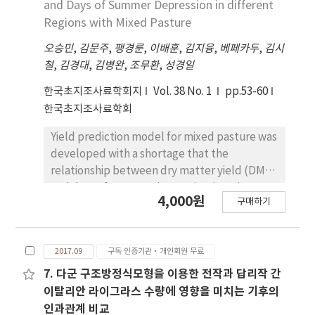
and Days of Summer Depression in different
Regions with Mixed Pasture
오승민
,
김문주
,
팽경룬
,
이배훈
,
김지융
,
베페카두
,
김시
철
,
김경대
,
김병완
,
조무환
,
성경일
한국초지조사료학회지
Vol. 38 No. 1
pp.53-60
한국초지조사료학회
Yield prediction model for mixed pasture was
developed with a shortage that the
relationship between dry matter yield (DMY)
and days of summer depression (DSD) was
4,000원
구매하기
not properly reflected in the model in the
previous research. Therefore, this study was
designed to eliminate the data of the regions
2017.09
구독 인증기관·개인회원 무료
with distinctly different climatic conditions
and then investigate their relationships DMY
7. 다군 구조방정식모형을 이용한 전작과 답리작 간
and DSD using the data in each region
이탈리안 라이그라스 수량에 영향을 미치는 기후의
separately of regions with distinct climatic
인과관계 비교