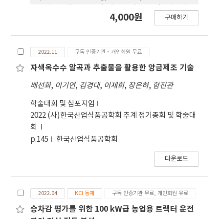
numerical chromosomal aberrations in
road conditions and when subjected to loads
4,000원
Chinese hamster lung (CHL/IU) cells or the
구매하기
such as plowing. The dynamic model design is
frequency of micronucleated polychromatic
aimed at a 30kW electric tractor. The vehicle
erythrocytes in male Institute of Cancer
model consists of a 30kW motor,
Research (ICR) mice, and no bone marrow
2022.11
구독 인증기관·개인회원 무료
transmission, wheels, and a controller,
toxicity was observed. These findings suggest
designed using the commercial software
자색옥수수 알곡과 추출물을 활용한 앙금제조 기술
that ARE showed low toxicity under the
Matlab/Simulink. In order to optimize energy
배선화
,
이기연
,
김경대
,
이재희
,
장은하
,
함진관
tested conditions and was not associated
efficiency under load conditions, this paper
with acute oral toxicity or genotoxicity under
designs and implements a PID controller
학술대회 및 심포지엄
the present experimental conditions.
focusing on the vehicle's speed and wheel
2022 (사)한국산업식품공학회 추계 정기총회 및 학술대
slip. The newly proposed electric tractor
회
modeling and PID controller aim to
p.145
한국산업식품공학회
demonstrate improved energy efficiency
다운로드
through simulation.
2022.04
KCI 등재
구독 인증기관 무료, 개인회원 유료
승차감 평가를 위한 100 kW급 농업용 트랙터 운전