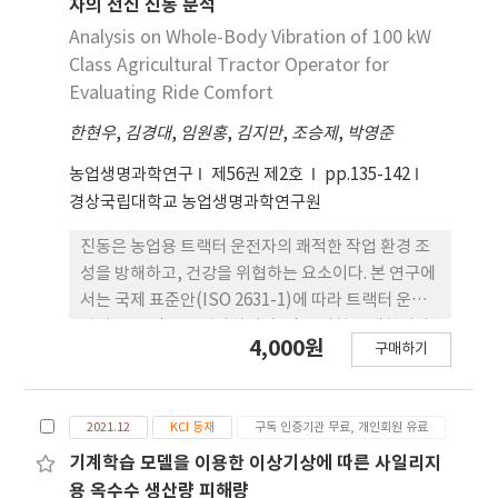
자의 전신 진동 분석
Analysis on Whole-Body Vibration of 100 kW
Class Agricultural Tractor Operator for
Evaluating Ride Comfort
한현우
,
김경대
,
임원홍
,
김지만
,
조승제
,
박영준
농업생명과학연구
제56권 제2호
pp.135-142
경상국립대학교 농업생명과학연구원
진동은 농업용 트랙터 운전자의 쾌적한 작업 환경 조
성을 방해하고, 건강을 위협하는 요소이다. 본 연구에
서는 국제 표준안(ISO 2631-1)에 따라 트랙터 운전
자의 전신 진동을 평가하였다. 진동 시험은 재현성과
4,000원
구매하기
반복성이 뛰어난 four-post road simulator 상에
서 6가지 노면 조건을 적용하여 수행하였다. 취득한
진동 신호의 파고율, 최대 진동 진폭, 피폭 진동 누적
2021.12
KCI 등재
구독 인증기관 무료, 개인회원 유료
량, 실효치 등을 이용하여 진동 특성을 분석하였다. 최
종적으로 건강 지도 위험 수준과 안락도에 대한 반응
기계학습 모델을 이용한 이상기상에 따른 사일리지
도를 평가 방법에 따른 실효치와 피폭 진동 누적량에
용 옥수수 생산량 피해량