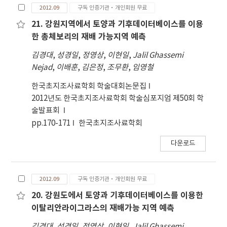
2012.09
구독 인증기관·개인회원 무료
토양물리성인 토성, 배수, 경사, 유효 토심 및 암반노
출 등, 토양 화학성인 토양 산도, 토양 염류도 및 유기
21. 강원지역에서 토양과 기후데이터베이스를 이용
물 함량 등을 선정하고, 이들의 기준값 및 가중치를 설
한 총체보리의 재배 가능지역 예측
정하였다. 기후 요인 항목으로는 1월 일최저평균온
김경대
,
성경일
,
정영상
,
이현일
,
Jalil Ghassemi
도, 3~5월의 평균온도,9~12월의 5'C 이상 일수, 10월
Nejad
,
이배훈
,
김은정
,
조무환
,
임영철
~익년 5월의 강수일수와 강수량을 선정하고 기준값
및 가중치를 설정하였다. 토양 요인의 관점에서 강원
한국초지조사료학회 학술대회논문집
도에서 IRG의 재배가능지 및 재배최적지는 영동지방
2012년도 한국초지조사료학회 학술심포지엄 제50회 학
의 경우 고성, 속초, 양양, 강릉, 동해 및삼척이며 주
술발표회
로 경사가 완만한 해안 지역에 분포하고 있었다. 영서
pp.170-171
한국초지조사료학회
지방은 철원, 양구, 춘천,원주, 횡성, 평창 및 정선에
다운로드
주로 분포하고 있었다. 단 영동지방의 경우 서쪽 급경
사인 태백산맥은 재배불가지이며, 경사가 완만한 해
안지역을 중심으로 재배가능지 이상이었다. 기후요인
2012.09
구독 인증기관·개인회원 무료
의 관점에서 강원도에서 IRG의 재배가능지 또는 재배
최적지로 영동지방의 경우 고성,속초, 양양, 강릉, 동
20. 강원도에서 토양과 기후데이터베이스를 이용한
해 및 삼척의 해안 지역이해당되었다. 영서지방의 경
이탈리안라이그라스의 재배가능 지역 예측
우 대부분의 지역이 재배 불리 지역으로 분류되었다.
김경대
,
성경일
,
정영상
,
이현일
,
Jalil Ghassemi