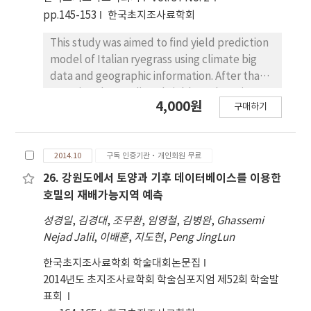
pp.145-153
한국초지조사료학회
This study was aimed to find yield prediction
model of Italian ryegrass using climate big
data and geographic information. After that,
mapping the predicted yield results using
4,000원
구매하기
Geographic Information System (GIS) as
follows; First, forage data were collected;
second, the climate information, which was
2014.10
구독 인증기관·개인회원 무료
matched with forage data according to year
and location, was gathered from the Korean
26. 강원도에서 토양과 기후 데이터베이스를 이용한
Metrology Administration (KMA) as big data;
호밀의 재배가능지역 예측
third, the climate layers used for GIS were
성경일
,
김경대
,
조무환
,
임영철
,
김병완
,
Ghassemi
constructed; fourth, the yield prediction
Nejad Jalil
,
이배훈
,
지도현
,
Peng JingLun
equation was estimated for the climate
layers. Finally, the prediction model was
한국초지조사료학회 학술대회논문집
evaluated in aspect of fitness and accuracy.
2014년도 초지조사료학회 학술심포지엄 제52회 학술발
As a result, the fitness of the model (R2) was
표회
between 27% to 95% in relation to cultivated