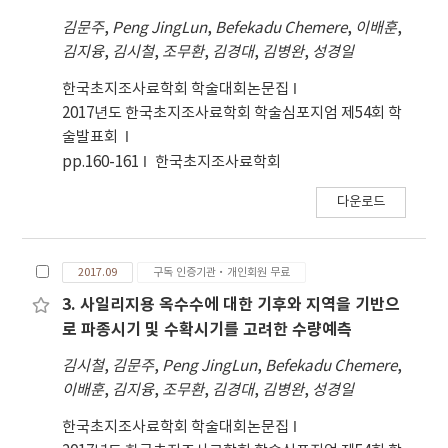
characteristics and classify the data based on
김문주
,
Peng JingLun
,
Befekadu Chemere
,
이배훈
,
regions for further analysis based on the
김지융
,
김시철
,
조무환
,
김경대
,
김병완
,
성경일
previous mixed pasture prediction model.
The data set used in the research kept 582
한국초지조사료학회 학술대회논문집
data points from 11 regions and 41 mixed
2017년도 한국초지조사료학회 학술심포지엄 제54회 학
pasture types. The relationship between
술발표회
DMY and DSD in each region were analyzed
pp.160-161
한국초지조사료학회
through scatter plot, correlation analysis and
다운로드
multiple regression analysis in each region
separately. In the statistical analysis, DMY
was taken as the response variable and 5
2017.09
구독 인증기관·개인회원 무료
climatic variables including DSD were taken
as explanatory variables. The results of
3. 사일리지용 옥수수에 대한 기후와 지역을 기반으
scatter plot showed that negative
로 파종시기 및 수확시기를 고려한 수량예측
correlations between DMY and DSD were
김시철
,
김문주
,
Peng JingLun
,
Befekadu Chemere
,
observed in 7 out of 9 regions. Therefore, it
이배훈
,
김지융
,
조무환
,
김경대
,
김병완
,
성경일
was confirmed that analyzing the
relationship between DMY and DSD based on
한국초지조사료학회 학술대회논문집
each region is necessary and 5 regions were