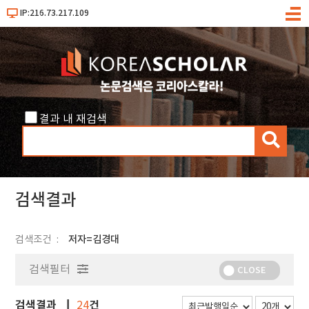
IP:216.73.217.109
메
뉴
결과 내 재검색
검
색
검색결과
검색조건
저자=김경대
검색필터
CLOSE
검색결과
건
24