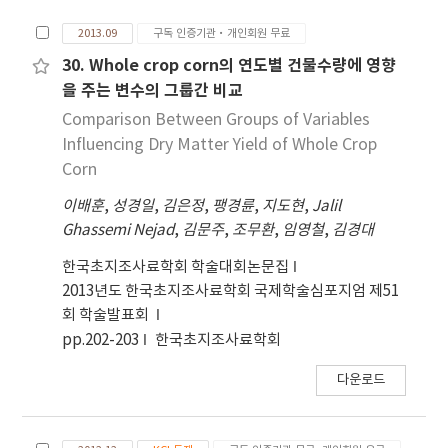
of Korea.
2013.09
구독 인증기관·개인회원 무료
30. Whole crop corn의 연도별 건물수량에 영향
을 주는 변수의 그룹간 비교
Comparison Between Groups of Variables
Influencing Dry Matter Yield of Whole Crop
Corn
이배훈
,
성경일
,
김은정
,
팽경륜
,
지도현
,
Jalil
Ghassemi Nejad
,
김문주
,
조무환
,
임영철
,
김경대
한국초지조사료학회 학술대회논문집
2013년도 한국초지조사료학회 국제학술심포지엄 제51
회 학술발표회
pp.202-203
한국초지조사료학회
다운로드