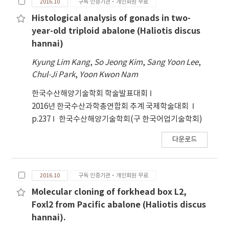
μm showed no significant difference. It
2016.10
구독 인증기관·개인회원 무료
characteristics of the samples such as pH,
implies that fine RG is suitable for the
texture, hardness, color value, and total
Histological analysis of gonads in two-
production process. With further study, it
viable cell were analyzed. The samples
year-old triploid abalone (Haliotis discus
seemed that the physicochemical effects of
blanched for 30 s were frozen and thawed
hannai)
RG particle sizes can be clearly revealed.
under several conditions and their
Kyung Lim Kang
,
So Jeong Kim
,
Sang Yoon Lee
,
physicochemical characteristics were
Chul-Ji Park
,
Yoon Kwon Nam
analyzed. The pH value of raw samples was
higher than that of the blanched sample. The
한국수산해양기술학회 학술발표대회
values of brightness (L*), redness (a*), and
2016년 한국수산과학총연합회 추계 국제학술대회
yellowness (b*) decreased after blanching
p.237
한국수산해양기술학회(구 한국어업기술학회)
except the L* value of root at the condition
of blanching for 40 s. Upon considering the
다운로드
bacterial cell counts, the proper condition
was determined to be 30 s of blanching time.
Blanching for 30 s was the optimal pre-
2016.10
구독 인증기관·개인회원 무료
treatment for minimizing the quality
Molecular cloning of forkhead box L2,
deterioration of the shepherd’s purse for
Foxl2 from Pacific abalone (Haliotis discus
freezing. Regarding its color change and
hannai).
microbial safety, faster freezing and thawing