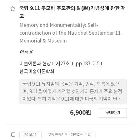
NormFinder, BestKeeper and comparative
ΔCT method). Different algorithms identified
국립 9.11 추모비 추모관의 탈(脫)기념성에 관한 재
different genes as the best candidates, and
고
geometric mean-based final ranking from the
Memory and Monumentality: Self-
most to the least stable expression was as
contradiction of the National September 11
follow: RPL5, RPL4, RPS18, RPL8, RPL7,
Memorial & Museum
UBE2, RPL7A, GAPDH, RPL36, PPIB, EF1A,
이상윤
ACTB and B-TU. The findings were further
validated via relative quantification of
미술이론과 현장
제27호
pp.187-215
metallothionein (MT) transcripts using the
한국미술이론학회
stable and unstable reference genes, and
expression levels of MT were greatly
국립 9.11 뮤지엄의 목적은 기억, 인식, 회복에 있으
influenced according to the choice of
며, 9.11을 어떻게 기억할 것인가의 문제가 주요 논점
reference genes. In overall, our data suggest
이었다. 특히 기억은 9.11에 대한 미국의 기억이 탈역
that RPL5 and RPS18, either singly or in
사, 탈기념의 맥락에 있음을 확인시켜 주었다. 초기에
6,900원
combination, are appropriate for normalizing
구매하기
형성된 ‘거리 추모비’나 마이클 아라드의 <부재의
gene expression in developmental samples
반추>, 시민 참여의 공모전, 공청회, 포럼 등은 모두
of this abalone species, whereas ACTB, B-TU
기억의 목적을 향하였다. 그러나 테러 1주기 이후,
and EF1A are less stable and not
2018.11
구독 인증기관·개인회원 무료
9.11에 대한 기억은 점차 전통적인 기념 방식으로 회