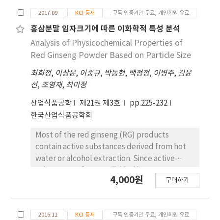
2017.09
KCI 등재
구독 인증기관 무료, 개인회원 유료
홍삼분말 입자크기에 따른 이화학적 특성 분석
Analysis of Physicochemical Properties of
Red Ginseng Powder Based on Particle Size
최희정
,
이상윤
,
이중규
,
박동현
,
백정정
,
이병주
,
김윤
선
,
조영재
,
최미정
산업식품공학
제21권 제3호
pp.225-232
한국산업식품공학회
Most of the red ginseng (RG) products
contain active substances derived from hot
water or alcohol extraction. Since active
substances of RG are divided into two two
4,000원
구매하기
types: water-soluble and liposoluble, water
or alcohol is needed as an extraction solvent
and this leads the different extraction yields
2016.11
KCI 등재
구독 인증기관 무료, 개인회원 유료
and components of the active substances. To