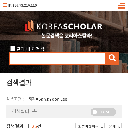
IP:216.73.216.110
메
뉴
결과 내 재검색
검
색
검색결과
검색조건
저자=Sang Yoon Lee
검색필터
CLOSE
검색결과
건
26