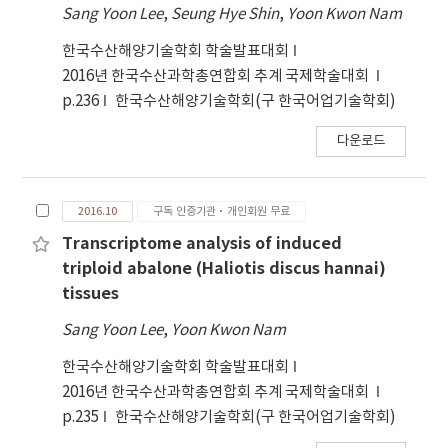
Sang Yoon Lee
,
Seung Hye Shin
,
Yoon Kwon Nam
methods made less changes on the quality of
frozen samples. Consequently, immersion
한국수산해양기술학회 학술발표대회
freezing and radio-frequency thawing were
2016년 한국수산과학총연합회 추계 국제학술대회
the most effective in minimizing the quality
p.236
한국수산해양기술학회(구 한국어업기술학회)
change.
다운로드
2016.10
구독 인증기관·개인회원 무료
Transcriptome analysis of induced
triploid abalone (Haliotis discus hannai)
tissues
Sang Yoon Lee
,
Yoon Kwon Nam
한국수산해양기술학회 학술발표대회
2016년 한국수산과학총연합회 추계 국제학술대회
p.235
한국수산해양기술학회(구 한국어업기술학회)