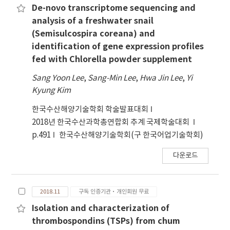
recommended. In addition, our findings
귀하였다. 전시된 생존 오브제들은 예외주의의 수사
De-novo transcriptome sequencing and
propose that standard deviations in
로 기능하였으며, 자유수호의 의지, 불의에의 저항 등
analysis of a freshwater snail
geometric ranking as well as geometric mean
국가 정체성과 관련된 서사가 내재되었다. 또 한 함께
(Semisulcospira coreana) and
itself should also be taken into account for
전시된 빈 라덴의 벽돌은 국가적 보복행위의 상징물
identification of gene expression profiles
the final selection of reference gene(s). This
로서, 애도의 빚을 청산하려는 자기 모순을 보였다.
fed with Chlorella powder supplement
study could be a useful basis to facilitate the
Sang Yoon Lee
generation of accurate and reliable RT-qPCR
,
Sang-Min Lee
,
Hwa Jin Lee
,
Yi
Kyung Kim
data with developmental samples in this
abalone species.
한국수산해양기술학회 학술발표대회
2018년 한국수산과학총연합회 추계 국제학술대회
p.491
한국수산해양기술학회(구 한국어업기술학회)
다운로드
2018.11
구독 인증기관·개인회원 무료
Isolation and characterization of
thrombospondins (TSPs) from chum