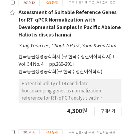
2019.12
KCI 등재
구독 인증기관 무료, 개인회원 유료
다. 계통학적 분석을 통하여 참 다슬기 HSP70 유전
자는 왕우렁이 Pomacea canaliculate와 같은 클러
Assessment of Suitable Reference Genes
스트에 포함된다는 사실을 확인하였다. 수온 및 염분
for RT-qPCR Normalization with
변화에 따라, 참다슬기 HSP70 mRNA 유전자 레벨
Developmental Samples in Pacific Abalone
은 유의적으로 증 가하였으며(p < 0.05), 이는 외부자
Haliotis discus hannai
극요인을 파악할 있는 분자생물학적 마커로서 활용될
Sang Yoon Lee
,
Choul-Ji Park
,
Yoon Kwon Nam
수 있 을 것으로 사료된다.
한국동물생명공학회지 (구 한국수정란이식학회지)
Vol. 34 No. 4
pp.280-291
한국동물생명공학회(구 한국수정란이식학회)
Potential utility of 14 candidate
housekeeping genes as normalization
reference for RT-qPCR analysis with
developmental samples (fertilized eggs to
4,300원
구매하기
late veliger larvae) in Pacific abalone Haliotis
discus hannai was evaluated using four
different statistical algorithms (geNorm,
2019.06
KCI 등재
구독 인증기관 무료, 개인회원 유료