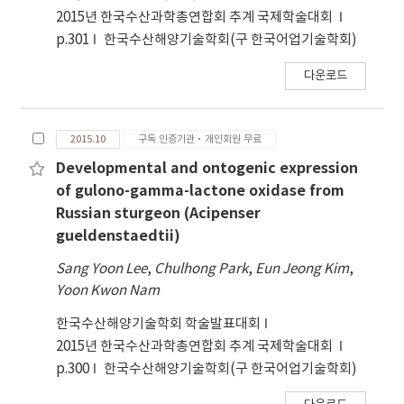
showed lower value than those of the others.
2015년 한국수산과학총연합회 추계 국제학술대회
Viable cell counts and total coliforms were
p.301
한국수산해양기술학회(구 한국어업기술학회)
not detected after treatment, while raw
sample had 5.39 log CFU/g of viable cell
다운로드
count without total coliform. Therefore, pre-
treatments are essential for microbial safety
of samples. All results considered, it is
2015.10
구독 인증기관·개인회원 무료
supposed that blanching is the optimal pre-
Developmental and ontogenic expression
treatment to sustain its original quality of
of gulono-gamma-lactone oxidase from
Colocasia esculenta (L.) Schott stems before
Russian sturgeon (Acipenser
freezing.
gueldenstaedtii)
Sang Yoon Lee
,
Chulhong Park
,
Eun Jeong Kim
,
Yoon Kwon Nam
한국수산해양기술학회 학술발표대회
2015년 한국수산과학총연합회 추계 국제학술대회
p.300
한국수산해양기술학회(구 한국어업기술학회)