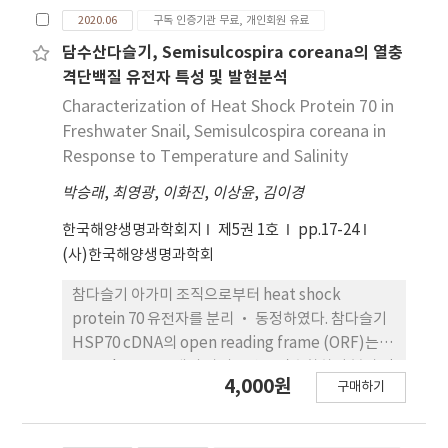
2020.06
구독 인증기관 무료, 개인회원 유료
담수산다슬기, Semisulcospira coreana의 열충
격단백질 유전자 특성 및 발현분석
Characterization of Heat Shock Protein 70 in
Freshwater Snail, Semisulcospira coreana in
Response to Temperature and Salinity
박승래
,
최영광
,
이화진
,
이상윤
,
김이경
한국해양생명과학회지
제5권 1호
pp.17-24
(사)한국해양생명과학회
참다슬기 아가미 조직으로부터 heat shock
protein 70 유전자를 분리 · 동정하였다. 참다슬기
HSP70 cDNA의 open reading frame (ORF)는
1,917 bp로 639개의 아미노산을 암호화하여 분자 량
4,000원
구매하기
은 약 70 kDa으로 예측되었다. 생물정보학 배열분석
에 의해 HSP 유전자 기능과 관여되어 있는 3가지 주
요 signature motifs와 보존된 도메인을 확인하였