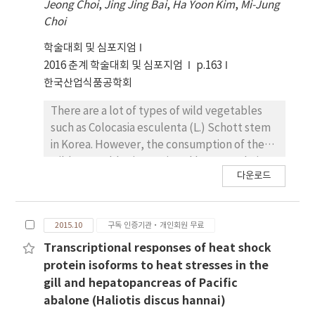
Jeong Choi
,
Jing Jing Bai
,
Ha Yoon Kim
,
Mi-Jung
Choi
학술대회 및 심포지엄
2016 춘계 학술대회 및 심포지엄
p.163
한국산업식품공학회
There are a lot of types of wild vegetables
such as Colocasia esculenta (L.) Schott stem
in Korea. However, the consumption of these
wild vegetables is restricted because their
다운로드
storage decreased dramatically after
harvest. To maintain original quality of
vegetables, pre-treatments such as
2015.10
구독 인증기관·개인회원 무료
blanching and drying are important. But
conditions for these treatments were still
Transcriptional responses of heat shock
not optimized for many vegetables including
protein isoforms to heat stresses in the
Colocasia esculenta (L.) Schott stem. Thus,
gill and hepatopancreas of Pacific
the objective of this study was to set up an
abalone (Haliotis discus hannai)
optimal pre-treatment method for freezing