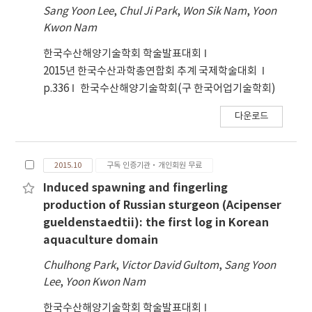
Sang Yoon Lee
,
Chul Ji Park
,
Won Sik Nam
,
Yoon
storage. Colocasia esculenta (L.) Schott
Kwon Nam
stems were peeled and cut equally (10 cm)
for sample preparation. Dried samples (D)
한국수산해양기술학회 학술발표대회
were dried at 90℃ for 3 h. Blanched samples
2015년 한국수산과학총연합회 추계 국제학술대회
(B) were blanched in hot water at 100℃ for 2
p.336
한국수산해양기술학회(구 한국어업기술학회)
min. Blanched and dried samples (BD) were
blanched and dried as same protocol.
다운로드
Physicochemical properties were analyzed to
evaluate the quality including texture,
moisture content, total color difference and
2015.10
구독 인증기관·개인회원 무료
viable cell count. Raw sample had 6.85 kg/cm
Induced spawning and fingerling
3 of hardness and 78.75 of chewiness whereas
production of Russian sturgeon (Acipenser
B was 6.83 kg/cm 3 of hardness and 7.8 of
gueldenstaedtii): the first log in Korean
chewiness. B had the similar value compared
aquaculture domain
to raw samples. Moisture content of raw
Chulhong Park
,
Victor David Gultom
,
Sang Yoon
sample was 94.4% and that of B was 94.1%,
Lee
,
Yoon Kwon Nam
though there were not any significant
differences between them. ΔE value of B
한국수산해양기술학회 학술발표대회