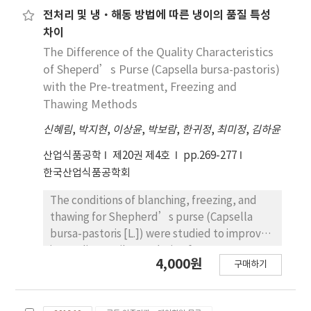
overcome the limit, whole red ginseng
전처리 및 냉·해동 방법에 따른 냉이의 품질 특성
powder can be used and consumed by
차이
consumers. In this study, the
The Difference of the Quality Characteristics
physicochemical properties and extractable
of Sheperd’s Purse (Capsella bursa-pastoris)
active substance contents of variable-sized
with the Pre-treatment, Freezing and
RG powder (158.00 μm, 8.45 μm, and 6.33 μm)
Thawing Methods
were analyzed, and dispersion stability was
신혜림
measured to investigate the suitable size of
,
박지현
,
이상윤
,
박보람
,
한귀정
,
최미정
,
김하윤
RG powder for industrial processing. In the
산업식품공학
제20권 제4호
pp.269-277
results, no significant difference was found
한국산업식품공학회
from the changes in color intensity and
thiobarbutric acid tests at 4°C, 25°C, and 40°C
The conditions of blanching, freezing, and
for 4 weeks. There was no significant
thawing for Shepherd’s purse (Capsella
difference on the production of antioxidants
bursa-pastoris [L.]) were studied to improve
and ginsenoside among the samples (p>0.05).
its quality attributes during frozen storage.
4,000원
In dispersion stability, RG-158.00 μm was
구매하기
The washed samples were blanched with
precipitated immediately, and the dispersion
water at 100oC for 10, 20, 30, and 40 s. They
stabilities between RG-8.45 μm and RG-6.33
were then soaked in cold water. The quality