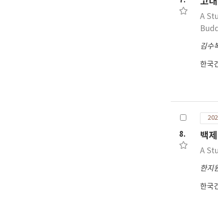
7.
고대
A St
Budd
김수
한국
202
8.
백제
A St
한지
한국