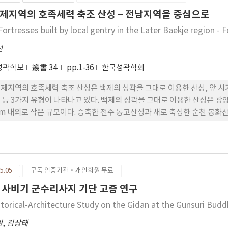
)’ indicated that liquid-type jeotgal had already emerged a
제지역의 호족세력 축조 산성 – 전남지역을 중심으로
ords of jeotgal transported from coastal areas to the capital reve
Fortresses built by local gentry in the Later Baekje region -
ains in royal tombs, and ritual sites suggest that jeotgal had a 
sumption. These results show that in ancient Korean society, j
선
o the royal administrative and ritual systems.
성곽학보
叢書 34
pp.1-36
한국성곽학회
제지역의 호족세력 축조 산성은 백제의 성곽을 그대로 이용한 산성, 앞 시
 등 3가지 유형이 나타나고 있다. 백제의 성곽을 그대로 이용한 산성은 광양
0m 내외로 작은 규모이다. 증축한 전주 동고산성과 새로 축성한 순천 봉화산
 성 내부에 대형 건물지를 포함하고 있 는 것도 큰 특징 가운데 하나이다.
, 체성의 들여쌓기 방법, 잘 다듬은 성돌로 ‘品’자형 쌓기 등을 들 수 
 특징이 있다. 그리고 지대석에 그랭이기법을 사용하여 성벽이 밀려나지 
. 이러한 새로운 기법이 적용되어 축성된 성곽들은 호족과 관련된 지방세력
5.05
구독 인증기관·개인회원 무료
출토된 수막새는 지금까지 우리나라에서는 전혀 보이지 않던 신형식으로 
운 양식의 수막새를 창안하여 그 지역의 독특한 문화양상을 창출하고 있다
 사비기 군수리사지 기단 고증 연구
storical-Architecture Study on the Gidan at the Gunsuri Budd
원
,
김상태