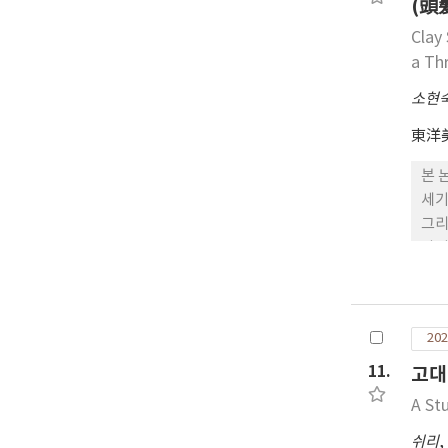
(頭
Clay
a Th
소현
東洋
본 
세기
그리
사성
의 
아닌
頭部
202
기 
한다
11.
고대
제 
A St
쉬리
,