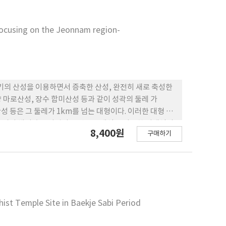
s an independent product. Furthermore, the
aled a state-led supply chain. Finally, fish
 Focusing on the Jeonnam region-
significant ceremonial function beyond daily
eotgal was strategically managed and integrated
기의 산성을 이용하면서 증축한 산성, 완전히 새로 축성한
 마로산성, 장수 합미산성 등과 같이 성곽의 둘레 가
성 등은 그 둘레가 1km를 넘는 대형이다. 이러한 대형 성
 이 시기 체성 축조기법의 특징은 장대석을 이용한 지대석의
8,400원
구매하기
있으며, 그 밖에 편축식과 협축식의 축조·양 방법의 혼용법
않도록 축성하여 체성 축성의 발전된 기술 면모도 보여주고
에 의해서 축성 혹 은 개축된 것들이며, 이 시기의 산성에
지방화된 양식이다. 통일신라의 기와양식을 철저히 배격한
.
hist Temple Site in Baekje Sabi Period