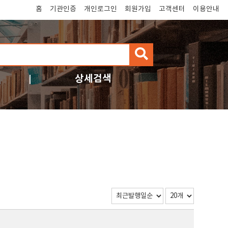
홈
기관인증
개인로그인
회원가입
고객센터
이용안내
검
색
상세검색