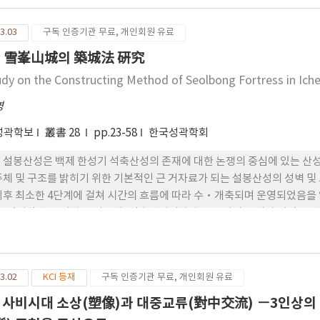
3.03
구독 인증기관 무료, 개인회원 유료
 雪峯山城의 築城法 硏究
udy on the Constructing Method of Seolbong Fortress in Ich
영
성곽학보
叢書 28
pp.23-58
한국성곽학회
 설봉산성은 백제 한성기 석축산성의 존재에 대한 논쟁의 중심에 있는 산성 
주체 및 구조를 밝히기 위한 기본적인 근 거자료가 되는 설봉산성의 성벽 및
이후 최소한 4단계에 걸쳐 시간의 흐름에 따라 수·개축되며 운영되었음을 
, 암거식 수구 가 축조되는데, 석축산성의 초축은 신라가 주체가 되었을 
개축이 이루어지며 성 내부 공간의 연약 한 지반을 강화하기 위한 목적으로
개축된다. 이후 서문지 및 성벽이 한차례 개축되며, 통일신라 시기의 유
 확인되는 등 설봉산성은 오랜 시간 동안 지리적·군 사적·행정적 중요성을
3.02
KCI 등재
구독 인증기관 무료, 개인회원 유료
은 확인할 수 없었으나 백제 유구 및 유물이 확인되는 것 역시 분명 한 사
점유하고 있었음을 시 사하는 것이며, 고고학적 증명을 위해서는 차후 성 
 사비시대 소상(塑像)과 대중교류(對中交流) －3인상의 
것이다.