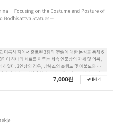
 China －Focusing on the Costume and Posture of
Two Bodhisattva Statues－
 미륵사 지에서 출토된 3점의 塑像에 대한 분석을 통해 6
3인이 하나의 세트를 이루는 세속 인물상의 자세 및 의복,
하였다. 3인상의 경우, 남북조의 출행도 및 예불도와 유
에서 나타나는 지역적 차이를 간과했음에 주목했다. 3 인
7,000원
구매하기
 형태 등에서 나타나는 차이를 실마리로 백제 3인상이 북조가
고 전하는 제석사지와 미륵사지에서 발견된 두 점의 보살상
세기부터 출현했지만, 중국 전역으로 보급된 것은 대략 6세
는 7세기에 비로소 등장하며, 이후 통일기 신라에서 유행
 말부터 백제가 행한 적극적인 수 당 교류의 결과이자, 백
aekje