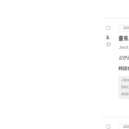
202
3.
출토
Jeot
김연
韓國
Jeo
bec
ana
fin
spe
fer
inc
202
史)’