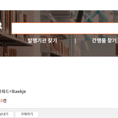
발행기관 찾기
간행물 찾기
키워드=Baekje
건
38
보내기
구매하기