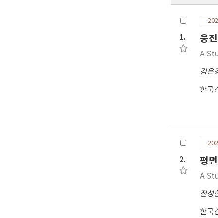
202
1.
웅진
A St
김은
한국
202
2.
평면
A St
전성
한국