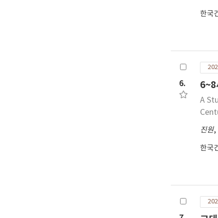
한국
202
6.
6~
A St
Cent
진원
,
한국
202