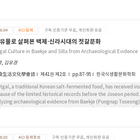
6.04
KCI 등재
구독 인증기관 무료, 개인회원 유료
유물로 살펴본 백제⋅신라시대의 젓갈문화
gal Culture in Baekje and Silla from Archaeological Evidence
광
,
김유경
食生活文化學會誌
제41권 제2호
pp.87-95
한국식생활문화학회
tgal, a traditional Korean salt-fermented food, has received insu
ause of the limited historical records before the Joseon period.
lyzing archaeological evidence from Baekje (Pungnap Toseong) a
dings revealed a highly organized system of production, distributi
cies were stored in large glazed vessels within underground royal
mentation-based preservation. In Silla, Anapji wooden table
luding detailed production information. Regarding the termino
6.03
KCI 등재후보
구독 인증기관 무료, 개인회원 유료
 used alongside ‘Hae (醢)’ identified jeotgal as a distinct fo