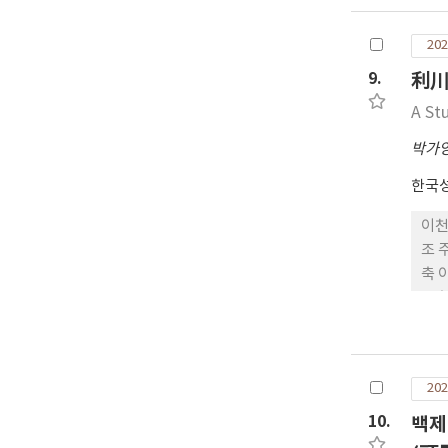
202
9.
利川
A St
박가
한국
이천
조 
축 
보축
수·
수·
역시
202
련성
가 
10.
백제
할 