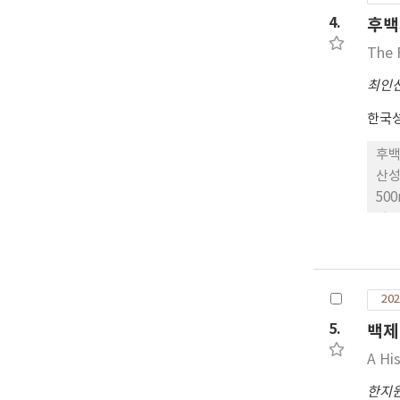
水助史
4.
후백
rec
The 
rem
con
최인
int
한국
후백
산성
50
곽은
등장
등의
있다
202
서 
새로
5.
백제
A Hi
한지