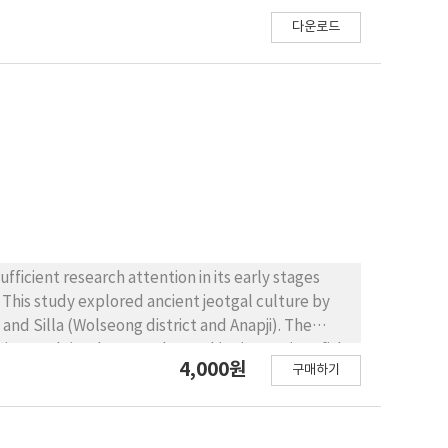
다운로드
fficient research attention in its early stages
 This study explored ancient jeotgal culture by
nd Silla (Wolseong district and Anapji). The
on, and ritual use. At the Baekje site, various fish
4,000원
구매하기
 facilities, suggesting large-scale,
ts (mokgan) document systematic management,
logy, Silla’s own words (Idu notation) ‘Josa (助
od category, while the records of ‘Jusu-Josa (猪