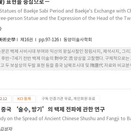
髮) 표현을 중심으로－
 Statues of Baekje Sabi Period and Baekje's Exchange with
ree-person Statue and the Expression of the Head of the 
숙
美術史學
제16권
pp.97-126
동양미술사학회
논문은 백제 사비시대 부여와 익산의 왕실사찰인 정림사지, 제석사지, 그리고
 후반~7세기 전반 백제 미술의 對中交 流 양상을 고찰했다. 구체적으로는 
고 두 보살상의 두발 표현 등을 중국 남북조시대 및 隋唐代 자료와 비교분석
이 지적된 바 있었다. 본 연구에서는 먼저, 기존 연구가 남북조시대 출행도
자세, 인물 구성, 侍者의 성별과 역할, 그리고 폐슬과 소매가 넓은 포복의
 남조 문화와 더욱 밀접하게 관련되어 있음을 확인했다. 무왕이 건립했다
에는 連 弧形 髮際線이 출현한다. 연호형 발제선은 중국에서는 이미 4~5
2.12
KCI 등재
구독 인증기관 무료, 개인회원 유료
말부터이며, 그 연원은 장안양식과 관련이 있다. 연호형 발 제선은 삼국에서
. 그러므로 백제의 두 사찰 출토 소상에서 출현하는 연호형 발제선은 6세기
 중국 ‘술수, 방기’의 백제 전파에 관한 연구
미술에 미친 수당대 장안양식의 한 사례로서 주목할 만하다.
udy on the Spread of Ancient Chinese Shushu and Fangji to B
김성자