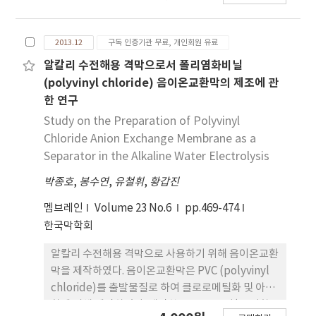
결과가 나타났다.
응집조와 펌프후단에서 플럭형성을 위한 최적응집제
투입량은 4 mg/L (as PACl 17%)이었다. 이때의
2013.12
구독 인증기관 무료, 개인회원 유료
DOC 제거율은 평균 43%이었으며, 응집제투입량을
계속적으로 증가시켜 8 mg/L (as PACl 17%)로 투
알칼리 수전해용 격막으로서 폴리염화비닐
입을 하였을 때, DOC 제거율은 평균 48%를 나타내
(polyvinyl chloride) 음이온교환막의 제조에 관
어 제거율은 크게 개선되지 않았다. 전처리가 없는
한 연구
PVDF 가압식 MF공정의 TMP는 0.54bar에서 운영
Study on the Preparation of Polyvinyl
이 되었으며, 혼화/응집 전처리 공정을 적용하여 운영
Chloride Anion Exchange Membrane as a
시 TMP는 0.41 bar로 안정적인 운영이 가능하였다.
Separator in the Alkaline Water Electrolysis
박종호
,
봉수연
,
유철휘
,
황갑진
멤브레인
Volume 23 No.6
pp.469-474
한국막학회
알칼리 수전해용 격막으로 사용하기 위해 음이온교환
막을 제작하였다. 음이온교환막은 PVC (polyvinyl
chloride)를 출발물질로 하여 클로로메틸화 및 아민
화에 의해 제작하였다. 제작한 막은 막 특성(막 저항,