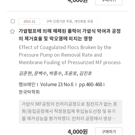
4,000원
구매하기
Diaminohexane (DAH)으로 가교시켜 분리막을 제
조하였다. Fourier transform infrared
spectroscopy (FT-IR)를 이용해 가교 후 이미드 고
2013.12
구독 인증기관 무료, 개인회원 유료
리가 아미드 그룹으로 전환됨을 확인하였다.폴리이미
드의 열분해 온도는 가교 후 감소하였으며, 이는 가교
가압펌프에 의해 해체된 플럭이 가압식 막여과 공정
제의 알킬기 분해 때문이다. 가교된 폴리이미드 분리
의 제거효율 및 막오염에 미치는 영향
막의 d-spacing은 가교 시간이 증가함에 따라 감소
Effect of Coagulated Flocs Broken by the
하였다. 가교 후 CH4, N2, O2, CO2 기체의 투과도는
Pressure Pump on Removal Rate and
가교 전 보다 감소하였으며,DAH로 가교된 분리막이
Membrane Fouling of Pressurized MF process
DAE보다 더 높은 투과도를 나타냈다. 투과도와 달리
김준현
,
문백수
,
박종수
,
조윤호
,
김진호
CO2/CH4, CO2/N2, O2/N2 기체 선택도 모두 가교
시간이 길어질수록 증가된 결과가 나타났다.
멤브레인
Volume 23 No.6
pp.460-468
CO2/CH4 기체의 선택도는 DAE로 6분 가교 시 최대
한국막학회
증가치를 나타냈으며 39.5%까지 증가하였다.
O2/N2 선택도 또한 DAE로 6분 가교 시 최대 증가치
가압식 MF공정의 전처리공정으로 침전지가 없는 혼
를 가지며 20.5%까지 증가하였다. 이를 통해서DAE
화/응집공정에서 적정응집제 투입농도선정 및 유기
가 DAH보다 선택도 증가에 적합한 가교제임을 예상
물 제거성능을 평가하였다. 전처리 공정에서 생성된
할 수 있으며 이와 달리 CO2/N2 선택도는 DAE로 3
플럭이 가압펌프의 임펠러에 의해 해체됨을 확인하였
4,000원
분 가교 시 감소해 CO2/N2 분리에는 적합하지 않은
구매하기
으며 원수탁도가 10 NTU 이하로 유입이 될 때, 혼화/