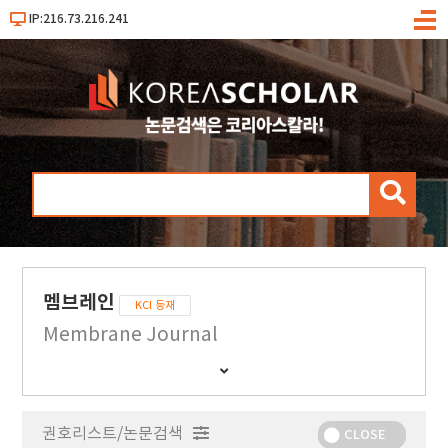
IP:216.73.216.241
메
뉴
검
색
멤브레인
KCI 등재
Membrane Journal
간
행
물
권호리스트/논문검색
정
CLOSE