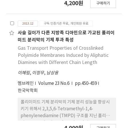
4,200원
구매하기
막의 내염소성과 내오염성을 증가시키기 위해 반응성
이 뛰어난 아민(amine)기를 가지고 있고 열적 화학
적 안정성이 뛰어난 페닐기 2개가 있는 DPA를 사용
2013.12
구독 인증기관 무료, 개인회원 유료
하였고, 개질 온도와 시약 농도를 변화시켜가며 개질
조건을 최적화시켰다. XPS, AFM 그리고 contact
사슬 길이가 다른 지방족 디아민으로 가교된 폴리이
angle을 이용하여 역삼투막의 표면 개질을 통한 표
미드 분리막의 기체 투과 특성
면 특성 변화를 확인하였으며 역삼투막의 투과성능
Gas Transport Properties of Crosslinked
평가 결과 역삼투막의 내염소성과 내오염성이 향상된
Polyimide Membranes Induced by Aliphatic
역삼투 분리막을 제조하였다.
Diamines with Different Chain Length
이혜림
,
이정무
,
남상용
멤브레인
Volume 23 No.6
pp.450-459
한국막학회
폴리이미드 기체 분리막의 기체 분리 성능을 향상시
키기 위해서 2,3,5,6-Tetramethyl-1,4-
phenylenediamine (TMPD) 구조를 지닌 폴리이
미드를 1,2-Diaminoethane (DAE)과 1,6-