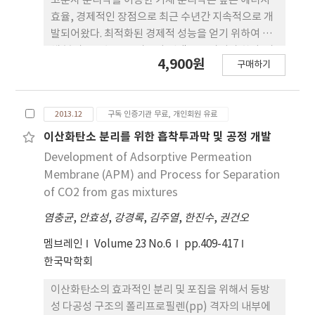
고분자 분리막을 이용한 기체 분리막은 높은 에너지
효율, 경제적인 장점으로 최근 수년간 지속적으로 개
발되어왔다. 최적화된 경제적 성능을 얻기 위하여 기
체 분리막은 높은 투과도와 선택도를 가져야 한다. 따
4,900원
구매하기
라서 기체분리 분리막용으로 다양한 고분자를 시험한
연구 결과들이 보고되어 왔다. 다양한 소재 중, 폴리이
미드는 다양한 기체인자에 대하여 높은 투과 선택도
2013.12
구독 인증기관 무료, 개인회원 유료
와 높은 화학적 열적 안정성, 그리고 물리적 안정성으
로 많은 주목을 받아왔다. 따라서 본고에서는 기체분
이산화탄소 분리를 위한 흡착투과막 및 공정 개발
리용 폴리이미드 소재의 개발동향과 분리막의 제조방
Development of Adsorptive Permeation
법, 기체 분리의 원리에 대하여 다루었다.
Membrane (APM) and Process for Separation
of CO2 from gas mixtures
염충균
,
안효성
,
강경록
,
김주열
,
한진수
,
권건오
멤브레인
Volume 23 No.6
pp.409-417
한국막학회
이산화탄소의 효과적인 분리 및 포집을 위해서 등방
성 다공성 구조의 폴리프로필렌(pp) 격자의 내부에