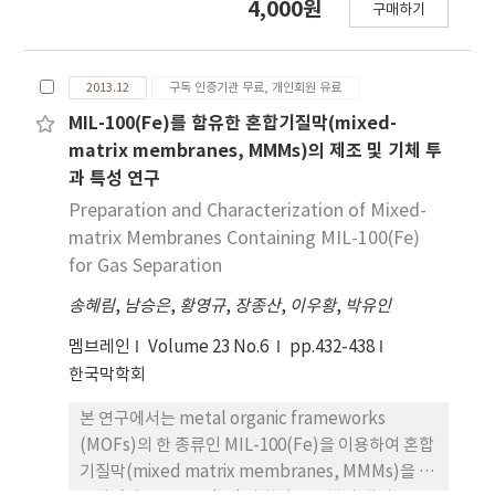
4,000원
구매하기
오스 용액을 사용하여 친수화도를 조절하였다. 지지
체의 친수화 특성만을 파악하기 위해서 지지층 없이
동일한 활성층을 사용하여 PRO 막 투과 특성을 비교
2013.12
구독 인증기관 무료, 개인회원 유료
하였다. 사용된 활성층은 1,4-dioxane과 cellulose
tri-acetate (CTA, 13 wt%)를 사용하여 제조하였
MIL-100(Fe)를 함유한 혼합기질막(mixed-
으며, 5 kgf/cm2 압력 하에서 행한 PRO 성능 평가
matrix membranes, MMMs)의 제조 및 기체 투
의 경우 투과도가 친수화된 지지체를 사용한 경우와
과 특성 연구
친수화되지 않은 경우에 각각 1.2 L/m2hr와 0.8
Preparation and Characterization of Mixed-
L/m2hr로 친수화된 지지체를 사용할 경우 약 50%
matrix Membranes Containing MIL-100(Fe)
투과량이 증가되는 특성을 보였다. 그러나 셀룰로오
for Gas Separation
스 농도 변화에 따른 지지체의 친수화도 증가가 투과
송혜림
량 변화를 가져오지는 않았다. 이는 지지체를 친수화
,
남승은
,
황영규
,
장종산
,
이우황
,
박유인
하기 위해 사용된 셀룰로오스의 농도가 증가함에 따
멤브레인
Volume 23 No.6
pp.432-438
라 지지체의 기공이 막히는 현상에 기인한 것으로 보
한국막학회
인다. 이러한 결과를 통해 정삼투공정에서 투과유량
을 높이기 위해서는 지지체로서 친수성 소재를 사용
본 연구에서는 metal organic frameworks
하여 분리막을 제조함과 동시에 지지체 기공을 유지
(MOFs)의 한 종류인 MIL-100(Fe)을 이용하여 혼합
하는 것이 중요함을 확인하였다.
기질막(mixed matrix membranes, MMMs)을 제