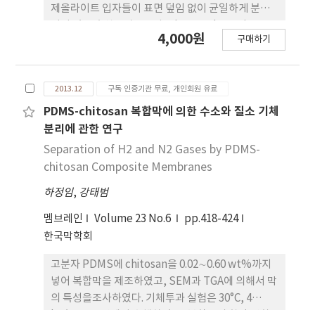
제올라이트 입자들이 표면 덮임 없이 균일하게 분포
되어 있는 흡착투과중공사막(APM: adsorptive
4,000원
구매하기
permeation hollow fiber membrane)을 개발하
였다. 본 연구에서는 이산화탄소/질소 혼합물을 모사
기체혼합물로 사용하였는데, 공급되는 기체혼합물
2013.12
구독 인증기관 무료, 개인회원 유료
모두가 APM을 투과하면서 이산화탄소는 APM 내 분
포되어 있는 흡착제에 흡착되고 질소는 투과하여 배
PDMS-chitosan 복합막에 의한 수소와 질소 기체
출된다. APM이 장착된 모듈을 제조하여 이에 대한 흡
분리에 관한 연구
착투과실험을 수행하여 흡착투과 성능을 분석하였고
Separation of H2 and N2 Gases by PDMS-
또한 포화 흡착된 APM을 진공압에서 탈착재생하여
chitosan Composite Membranes
그 결과를 재생효율과 에너지소모 관점에서 고찰하였
하정임
,
강태범
다.
멤브레인
Volume 23 No.6
pp.418-424
한국막학회
고분자 PDMS에 chitosan을 0.02∼0.60 wt%까지
넣어 복합막을 제조하였고, SEM과 TGA에 의해서 막
의 특성을조사하였다. 기체투과 실험은 30°C, 4