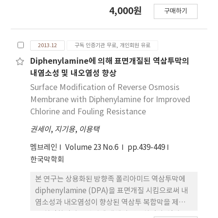
조하였다. MIL-100(Fe)의 함량을 고분자 대비 0∼30
4,000원
구매하기
wt%까지 변화시키면서 첨가된 MOF의 함량에 따른
기체의 투과 특성을 살펴보았다. H2, CO2, O2, N2,
CH4의 기체 투과도는 MIL-100(Fe) 첨가량이 증가
2013.12
구독 인증기관 무료, 개인회원 유료
함에 따라 투과도가 증가하는 경향을 보여주었으며,
상대적으로 큰 입자크기를 가진 SF6의 투과도는
Diphenylamine에 의해 표면개질된 역삼투막의
MIL-100(Fe)의 첨가량이 증가함에 따라 투과도가
내염소성 및 내오염성 향상
감소하였다. 이상 선택도는 N2/SF6의 경우 폴리이미
Surface Modification of Reverse Osmosis
드막 대비 약 40% 증가하였으며, 이를 통해 N2/SF6
Membrane with Diphenylamine for Improved
분리에 적합한 분리막임을 확인할 수 있었다.
Chlorine and Fouling Resistance
권세이
,
지기용
,
이용택
멤브레인
Volume 23 No.6
pp.439-449
한국막학회
본 연구는 상용화된 방향족 폴리아미드 역삼투막에
diphenylamine (DPA)을 표면개질 시킴으로써 내
염소성과 내오염성이 향상된 역삼투 복합막을 제조하
고 최적화시키는 방법에 대해서 연구하였다. 역삼투