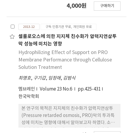
kg/cm2 조건에서 수행하였고, 복합막의 함량 변화
4,000원
구매하기
에 따른 H2와 N2의 투과도와 선택도를 조사하였다.
PDMS-chitosan 복합막의 H2와 N2 투과도는
chitosan 함량이 증가하면 0∼0.20 wt%까지는 증
2013.12
구독 인증기관 무료, 개인회원 유료
가하고 그 이상에서는 감소하였다. 그리고 선택도
(H2/N2)는 0∼0.20 wt%까지는 감소하고
셀룰로오스에 의한 지지체 친수화가 압력지연삼투
0.20∼0.60 wt% 범위에서는 증가하였다. PDMS 고
막 성능에 미치는 영향
분자에 chitosan이 도입되어졌을 때 PDMS의 열적
Hydrophilizing Effect of Support on PRO
안정성이 향상되었고, chitosan 함량이 증가했을 때
Membrane Performance through Cellulose
복합막의 표면은 거칠어지고 홀이 생성되었다.
Solution Treatment
최명호
,
구기갑
,
임정애
,
김범식
멤브레인
Volume 23 No.6
pp.425-431
한국막학회
본 연구의 목적은 지지체의 친수화가 압력지연삼투
(Pressure retarded osmosis, PRO)막의 투과특
성에 미치는 영향에 대해서 알아보고자 하였다. 소수
성 지지체인 폴리에스테르를 친수성 고분자인 셀룰로