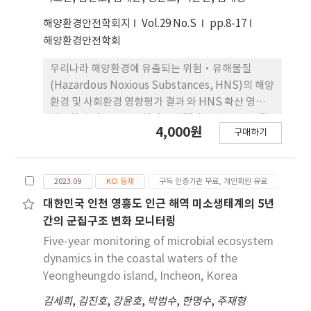
observed in the aqueous slurry state due to
해양환경안전학회지
Vol.29 No.S
pp.8-17
the presence of the secondary phase.
해양환경안전학회
Although the average particle size difference
among the three powders was not
우리나라 해양환경에 유출되는 위험·유해물질
significant, distinct differences in particle size
(Hazardous Noxious Substances, HNS)의 해양
distribution were observed. ALG-1SH showed
환경 및 사회환경 영향평가 결과 와 HNS 확산 영역,
a broad particle size distribution, P162
해양환경 정보, HNS 실태조사 결과 등 관련 연구 결
4,000원
exhibited a bimodal distribution, and AES-11
구매하기
과 및 자료를 정책결정자와 연구자들에게 공유할 수
displayed a uniform unimodal distribution.
있는 HNS 국내 용 플랫폼을 구축하고자 한다. 국내
Highconcentration Al2O3 slurries showed
의 HNS 관리 및 배출 체계 마련을 위한 의사결정 지
differences in viscosity due to ion release
2023.09
KCI 등재
구독 인증기관 무료, 개인회원 유료
원이 가능하고 국내 실정에 적합한 플랫폼의 설계 를
when no dispersant was added, affecting the
위하여 유해물질의 데이터 관리 및 유출 시 대응 도구,
대한민국 인천 영흥도 인근 해역 미소생태계의 5년
electrical double-layer thickness.
기초적인 정보 등 플랫폼에 관련된 기술동향을 분석
간의 군집구조 변화 모니터링
Polycarboxylate was found to effectively
하는 등 국내·외의 플랫폼 개발 사례를 고찰하였다.
Five-year monitoring of microbial ecosystem
enhance the dispersion stability of all three
유속 벡터의 전처리 기능 개발, 전처리 결과에 따른 동
dynamics in the coastal waters of the
powders. In the dispersion stability analysis,
적 시각화 구현, 해양산업시설 배출 HNS의 유출량과
Yeongheungdo island, Incheon, Korea
ALG-1SH exhibited the slowest
유출 범위의 전처리 모듈, HNS 해양환경 영향평가
sedimentation tendency, as evidenced by
김세희
,
김진호
,
강윤호
,
박범수
,
한명수
,
주재형
연산 모듈 프로토타입을 개발하였다. HNS 해양환경