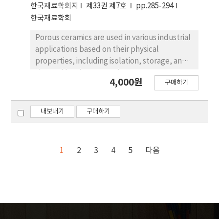
April-June to 16.4 μM in July-November,
한국재료학회지
제33권 제7호
pp.285-294
while that of phosphorus and silicon
한국재료학회
phosphate increased from 0.4 μM and 2.5 μM
in April-June to 1.1 μM and 12.0 μM in July-
Porous ceramics are used in various industrial
November, respectively. Notably,
applications based on their physical
phosphorus phosphate concentrations were
properties, including isolation, storage, and
lower in 2014-2015 (up to 0.2 μM) compared
thermal barrier properties. However,
4,000원
to 2016-2018 (up to 2.2 μM), indicating
구매하기
traditional manufacturing environments
phosphorus limitation during this period.
require additional steps to control artificial
However, there were no differences in
pores and limit deformities, because they
내보내기
구매하기
nutrients with distance from the coast,
rely on limited molding methods. To
indicating that there was no effect of
overcome this drawback, many studies have
distance on nutrients. Phytoplankton
recently focused on fabricating porous
1
2
3
4
5
다음
(average 511 cells mL-1) showed relatively
structures using additive manufacturing
high biomass (up to 3,370 cells mL-1) in 2014-
techniques. In particular, the binder jet
2015 when phosphorus phosphate was
technology enables high porosity and various
limited. Notably, at that time, the
types of designs, and avoids the limitations of
concentration of dissolved organic carbon
existing manufacturing processes. In this
was not high, with concentrations ranging
study, we investigated process optimization