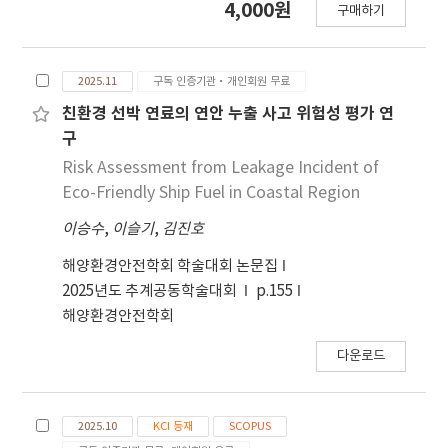
4,000원
구매하기
at 50 °C intervals. Blast furnace slag (BFS)
powder was mixed with foaming agent such
as CaCO3, Ca3(PO4)2, Na2SiO3 and NaOH,
2025.11
구독 인증기관·개인회원 무료
pressed under compression, then heat
treated to form a porous and stable glass
친환경 선박 연료의 연안 누출 사고 위험성 평가 연
structure. Their optical, thermal, and
구
physical properties, including thermal
Risk Assessment from Leakage Incident of
coefficient, density, glass transition
Eco-Friendly Ship Fuel in Coastal Region
temperature (Tg) and X-ray diffraction
이승수
,
이슬기
,
김진호
patterns, were investigated. As the heat
treatment temperature increased, the
해양환경안전학회 학술대회 논문집
apparent density decreased from 1.44 g/cm3
2025년도 추계공동학술대회
p.155
to 1.03 g/cm3 while the porosity increased
해양환경안전학회
from 46.03 % to 58.89 %. Thermal coefficient
decreased from 9.997 × 10-6 /K to 9.417 × 10-
다운로드
6 /K. The main XRD peak gradually shifted
toward a lower angle, indicating an expansion
of the glass network structure. Results
2025.10
KCI 등재
SCOPUS
showed that foamed glass based on BFS,