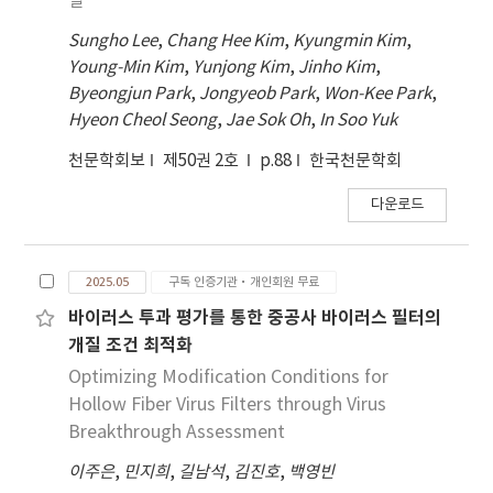
발
production, and is expected to provide
fundamental data for future studies on
Sungho Lee
,
Chang Hee Kim
,
Kyungmin Kim
,
related materials.
Young-Min Kim
,
Yunjong Kim
,
Jinho Kim
,
Byeongjun Park
,
Jongyeob Park
,
Won-Kee Park
,
Hyeon Cheol Seong
,
Jae Sok Oh
,
In Soo Yuk
천문학회보
제50권 2호
p.88
한국천문학회
다운로드
2025.05
구독 인증기관·개인회원 무료
바이러스 투과 평가를 통한 중공사 바이러스 필터의
개질 조건 최적화
Optimizing Modification Conditions for
Hollow Fiber Virus Filters through Virus
Breakthrough Assessment
이주은
,
민지희
,
길남석
,
김진호
,
백영빈