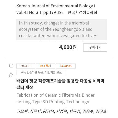
the low TSI value, while P162 showed faster
영향평가를 위한 국내용 HNS 플랫폼은 초기 위해성
Korean Journal of Environmental Biology
precipitation, influenced by the particle size
을 평가하고 대응 및 관련 법제화 시 과학적인 기초 도
Vol. 41 No. 3
pp.179-192
한국환경생물학회
distribution.
구로써 활용될 수 있을 것으로 기대된다.
In this study, changes in the microbial
ecosystem of the Yeongheungdo island
coastal waters were investigated for five
years to collect basic data. To evaluate the
4,600원
구매하기
influence of distance from the coast on the
microbial ecosystem, four sites, coastal Site
(S1) and 0.75, 1.5, and 3 km away from the
2023.07
KCI 등재
SCOPUS
coast, were set up and the changes in
구독 인증기관 무료, 개인회원 유료
physicochemical and biological factors were
monitored. The results showed seasonal
바인더 젯팅 적층제조기술을 활용한 다공성 세라믹
changes in water temperature, dissolved
필터 제작
oxygen, salinity, and pH but with no
Fabrication of Ceramic Filters via Binder
significant differences between sites. For
Jetting Type 3D Printing Technology
nutrients, the concentration of dissolved
권모세
,
최종한
,
황광택
,
최정훈
,
한규성
,
김응수
,
김진호
inorganic nitrogen increased from 6.4 μM in