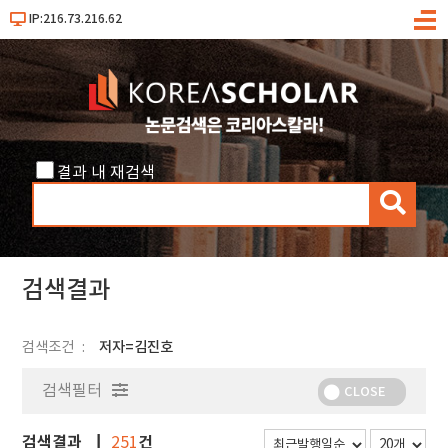
IP:216.73.216.62
메
뉴
결과 내 재검색
검
색
검색결과
검색조건
저자=김진호
검색필터
CLOSE
검색결과
건
251