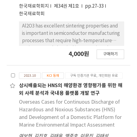
과 농약 처리방법에 따라 차이가 있 을 수 있어
한국재료학회지
제34권 제1호
pp.27-33
imidacloprid와 clothianidin의 안전성 평가를 위
한국재료학회
하여 다양한 경로의 연구가 필요하다.
Al2O3 has excellent sintering properties and
is important in semiconductor manufacturing
processes that require high-temperature
resistance and chemical inertness in a plasma
4,000원
구매하기
environment. In this study, a comprehensive
analysis of the chemical characteristics,
physical properties, crystal structure, and
2023.10
KCI 등재
구독 인증기관 무료, 개인회원 유료
dispersion stability of three commercially
available Al2O3 powders was conducted. The
상시배출되는 HNS의 해양환경 영향평가를 위한 해
aim was to provide a technological
외 사례 분석과 국내용 플랫폼 개발 연구
foundation for selecting and utilizing
Overseas Cases for Continuous Discharge of
appropriate Al2O3 powders in practical
Hazardous and Noxious Substances (HNS)
applications. All powders exhibited α-Al2O3
and Development of a Domestic Platform for
as the main phase, with the presence of
Marine Environmental Impact Assessment
beta-phase Na2O-11Al2O3 as the secondary
여보현
phase. The highest Na+ ion leaching was
,
김진호
,
김태윤
,
맹준호
,
이문진
,
김태성