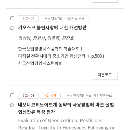
diffraction pattern, densities, contraction
rate of the specimen, and swelling of the
2024.05
구독 인증기관·개인회원 무료
surface of the Y2O3 specimens were
investigated as a function of the sintering
키오스크 불편사항에 대한 개선방안
time and glass frit addition. The Y2O3
염상범
,
정회성
,
정윤종
,
김진호
specimen exhibited a density of over 4.9
g/cm3 as the sintering time increased, and
한국산업경영시스템학회 학술대회
the swelling phenomenon characteristics
디지털 전환시대의 중소기업 혁신전략
p.503
were improved by glass frit, by controlling
한국산업경영시스템학회
particle size.
다운로드
2024.04
KCI 등재
구독 인증기관 무료, 개인회원 유료
네오니코티노이드계 농약의 사용방법에 따른 꿀벌
엽상잔류 독성 평가
Evaluation of Neonicotinoid Pesticides'
Residual Toxicity to Honeybees Following or