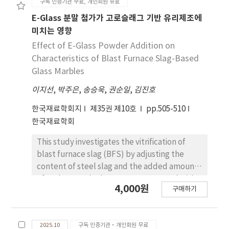
구독 인증기관 무료, 개인회원 유료
developed with a porous structure, can be
E-Glass 분말 첨가가 고로슬래그 기반 유리제조에
used as an effective thermal insulation
미치는 영향
material, suggesting the potential for the
Effect of E-Glass Powder Addition on
commercial utilization of slag.
Characteristics of Blast Furnace Slag-Based
Glass Marbles
이지선
,
박주은
,
송승욱
,
권순일
,
김진호
한국재료학회지
제35권 제10호
pp.505-510
한국재료학회
This study investigates the vitrification of
blast furnace slag (BFS) by adjusting the
content of steel slag and the added amount
of E-glass. SaEb glasses were prepared with a
4,000원
구매하기
composition of x wt% BFS and (100-x) wt%
E-glass (x = 10, 20, 30, 40, and 50). Each
composition was melted in a platinum
2025.10
구독 인증기관·개인회원 무료
crucible under atmospheric conditions at