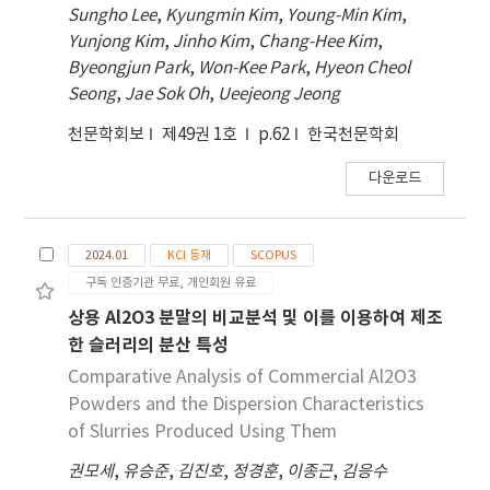
Sungho Lee
,
Kyungmin Kim
,
Young-Min Kim
,
하, 잔류 량은 1.07 ~ 19.27 mg/kg이나 적용작물은
Yunjong Kim
,
Jinho Kim
,
Chang-Hee Kim
,
RT25가 9일 이하, 잔류량은 1.00 ~ 45.10 mg/kg 수
Byeongjun Park
,
Won-Kee Park
,
Hyeon Cheol
준이었다. clothianidin은 공시작물 RT25가 10일 이
Seong
,
Jae Sok Oh
,
Ueejeong Jeong
하, 잔류량은 0.61 ~ 2.57 mg/kg이나 적용작물은
RT25가 28일 이 하, 잔류량은 0.13 ~ 2.85 mg/kg 수
천문학회보
제49권 1호
p.62
한국천문학회
준이었다. 토양처리했을 때 imidacloprid와
다운로드
clothianidin은 공시작물에 서는 꿀벌에 영향을 미치
지 않았으며 잔류량은 0.05 ~ 0.37 mg/kg 수준이었
으나, 적용작물에서는 imidacloprid은 RT25가 28
2024.01
KCI 등재
SCOPUS
일 이하였고 잔류량은 4.47 ~ 130.43 mg/kg 수준이
구독 인증기관 무료, 개인회원 유료
었고, clothianidin은 RT25가 35일 이하였고, 잔류
량은 5.96 ~ 42.32 mg/kg 수준이었다. 결론적으로 꿀
상용 Al2O3 분말의 비교분석 및 이를 이용하여 제조
벌 독성과 엽상 잔류량을 작물간 비교하였을 때 공시
한 슬러리의 분산 특성
작물 보다 적용작물이 꿀벌의 치사율에 많은 영향을
Comparative Analysis of Commercial Al2O3
미치고 잔류량도 높게 나타났고, 처리방법에 따라 비
Powders and the Dispersion Characteristics
교하였을 때 적용작물에 대한 토양처리가 경엽처리에
of Slurries Produced Using Them
비해 높은 RT25와 잔류량이 나타 났다. 따라서 농약
안전성 확보를 위해 제시된 시험법이 실제 적용작물
권모세
,
유승준
,
김진호
,
정경훈
,
이종근
,
김응수