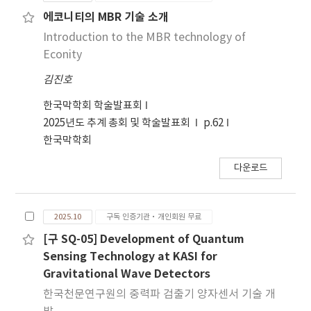
1,500 °C for 2 h, and transparent glasses with
에코니티의 MBR 기술 소개
a transmittance exceeding 75 % were
Introduction to the MBR technology of
fabricated. All SaEb glasses exhibit an
Econity
amorphous pattern, indicating successful
김진호
vitrification. We also analyzed their optical,
thermal, and physical properties, including
한국막학회 학술발표회
Fourier transform infrared spectroscopy (FT-
2025년도 추계 총회 및 학술발표회
p.62
IR), glass transition temperature (Tg), and x-
한국막학회
ray pattern. As the E-glass content increased,
the glass transition temperature of blast
다운로드
furnace slag-based glass decreased from 765
°C to 734 °C due to the weakening of the SiO4
unit structure. In all compositions, the glass
2025.10
구독 인증기관·개인회원 무료
transition–crystallization temperature
[구 SQ-05] Development of Quantum
difference exceeded 220 °C, confirming the
Sensing Technology at KASI for
glasses stability for slag fiber applications.
Gravitational Wave Detectors
The blast furnace slag-based glass exhibits
한국천문연구원의 중력파 검출기 양자센서 기술 개
potential for application in slag fiber