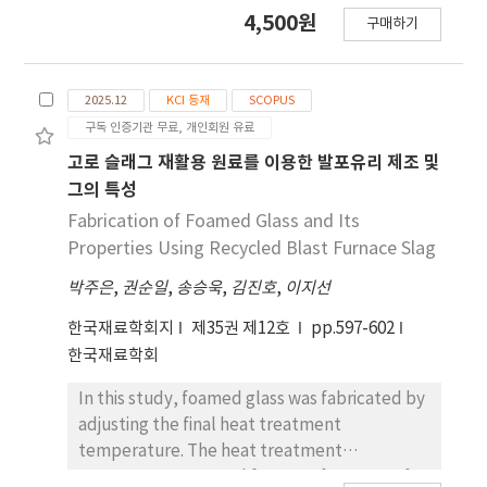
높은 성장을 보인다. 본 연구는 가막만 패류양식장의
4,500원
구매하기
먹이 자원 변화를 파악하기 위해 크기별
Chlorophyll a와 기초생산력을 계절별로 조사했다.
크기별 Chl.a 비율은 모든 계절의 GM5정점에서 소형
2025.12
KCI 등재
SCOPUS
식물플랑크톤 비율이 높게 나타났다. 2월 가막 만 내
구독 인증기관 무료, 개인회원 유료
낮은 미소식물플랑크톤(2-20μm) 비율은 11월에 증
가하는 경향을 보였으며, 이러한 변화는 패류의 섭식
고로 슬래그 재활용 원료를 이용한 발포유리 제조 및
활동과 수온 상승의 영향으 로 판단된다. 이와 더불어
그의 특성
POC/Chl.a ratio가 100 이상으로 나타나 식물플랑
Fabrication of Foamed Glass and Its
크톤 외 유기물 기여가 크게 나타났다. 기초생산력은
Properties Using Recycled Blast Furnace Slag
광량과 수 온이 높은 8월과 11월에 각각 평균
박주은
,
권순일
,
송승욱
,
김진호
,
이지선
614±384, 387±439mgC m-2 d-1로 높게 나타났
다. 이는 높은 광량과 수온으로 인해 식물플랑크톤의
한국재료학회지
제35권 제12호
pp.597-602
탄소 흡수율이 증가했기 때문으로 해석된다. 가막만
한국재료학회
의 기초생산력은 영양염보다 수온과 Chl.a의 영향이
더 크게 작용한 것으로 나타났으며, 패 류에게 공급 가
In this study, foamed glass was fabricated by
능한 먹이원은 식물플랑크톤 외 유기물이 비교적 크
adjusting the final heat treatment
다고 판단된다.
temperature. The heat treatment
temperatures ranged from 900 °C to 1,100 °C