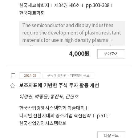
confirmed by the results of FT-IR. Cross-
한국재료학회지
제34권 제6호
pp.303-308
linking of the Si-O-Si network during
한국재료학회
synthesis of the sol-gel reaction was
confirmed. The effects of each alkoxy silane
The semiconductor and display industries
on the coating film properties were
require the development of plasma resistant
investigated. All of the organicinorganic
materials for use in high density plasma
hybrid coatings showed improved
etching process equipment. Yttria (Y2O3) is a
4,000원
transmittance of over 90 %. The surface
구매하기
ceramic material mainly used to ensure good
hardness of all coating films on the PMMA
plasma resistance properties, which requires
substrate was measured to be 4H or higher
a dense microstructure. In commercial
and the average thickness of the coating
2024.05
구독 인증기관·개인회원 무료
production, a sintering process is applied to
films was measured to be about 500 nm.
reduce the sintering temperature of Y2O3. In
보조지표에 기반한 주식 투자 활동 개선
Notably, the TEOS/DTMS coating film
this study, the effect of the addition of glass
이경민
,
박종윤
,
홍진표
,
김진호
showed excellent hydrophobic properties,
frit to the sintered specimen was examined
of about 97°.
when manufacturing yttria sintered
한국산업경영시스템학회 학술대회
specimens for semiconductor process
디지털 전환시대의 중소기업 혁신전략
p.511
equipment parts. The Y2O3 specimen was
한국산업경영시스템학회
shaped into a Ø50 mm size and then sintered
다운로드
at 1,600 °C for 1~8 h. The characteristics, X-ray