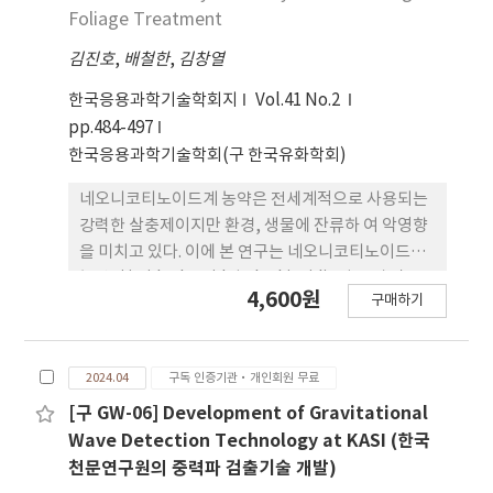
Foliage Treatment
김진호
,
배철한
,
김창열
한국응용과학기술학회지
Vol.41 No.2
pp.484-497
한국응용과학기술학회(구 한국유화학회)
네오니코티노이드계 농약은 전세계적으로 사용되는
강력한 살충제이지만 환경, 생물에 잔류하 여 악영향
을 미치고 있다. 이에 본 연구는 네오니코티노이드계
농약인 imidacloprid와 clothianidin이 공시 작물
4,600원
구매하기
인 알팔파와 적용작물로 고추와 오이를 선정하여 토
양처리 및 경엽처리에 따른 꿀벌 독성과 엽상 잔류 량
을 비교하여 기존 엽상잔류독성시험법의 문제점을 확
2024.04
구독 인증기관·개인회원 무료
인하고자 하였다. Imidacloprid와 clothianidin을
작 물 또는 토양에 권장량 및 배수로 처리하고 시간에
[구 GW-06] Development of Gravitational
따른 꿀벌의 치사율에 대한 RT25를 확인하고 잎의 잔
Wave Detection Technology at KASI (한국
류 농약을 HPLC로 측정하였다. 그 결과 경엽처리하
천문연구원의 중력파 검출기술 개발)
였을 때 imidacloprid은 공시작물 RT25가 1일 이