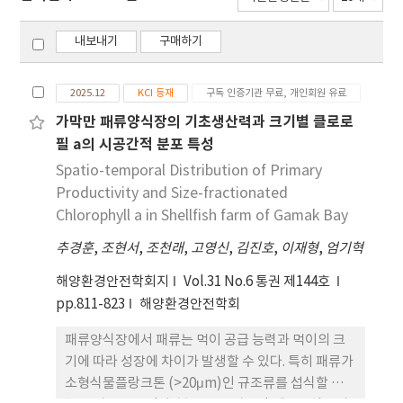
내보내기
구매하기
2025.12
KCI 등재
구독 인증기관 무료, 개인회원 유료
가막만 패류양식장의 기초생산력과 크기별 클로로
필 a의 시공간적 분포 특성
Spatio-temporal Distribution of Primary
Productivity and Size-fractionated
Chlorophyll a in Shellfish farm of Gamak Bay
추경훈
,
조현서
,
조천래
,
고영신
,
김진호
,
이재형
,
엄기혁
해양환경안전학회지
Vol.31 No.6 통권 제144호
pp.811-823
해양환경안전학회
패류양식장에서 패류는 먹이 공급 능력과 먹이의 크
기에 따라 성장에 차이가 발생할 수 있다. 특히 패류가
소형식물플랑크톤 (>20μm)인 규조류를 섭식할 때