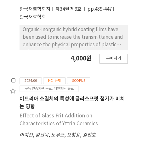
한국재료학회지
제34권 제9호
pp.439-447
한국재료학회
Organic-inorganic hybrid coating films have
been used to increase the transmittance and
enhance the physical properties of plastic
substrates. Sol-gel organic-inorganic thin
4,000원
구매하기
films were fabricated on
polymethylmethacrylate (PMMA) substrates
using a dip coater. Metal alkoxide precursor
2024.06
KCI 등재
SCOPUS
tetraethylsilicate (TEOS) and alkoxy silanes
구독 인증기관 무료, 개인회원 유료
including decyltrimethoxysilane (DTMS), 3-
glycidoxypropyltrimethoxysilane (GPTMS),
이트리아 소결체의 특성에 글라스프릿 첨가가 미치
phenyltrimethoxysilane (PTMS), 3-
는 영향
(trimethoxysilyl)propyl methacrylate
Effect of Glass Frit Addition on
(TMSPM) and vinyltrimethoxysilane (VTMS)
Characteristics of Yttria Ceramics
were used to synthesize sol-gel hybrid
이지선
,
김선욱
,
노무근
,
오창용
,
김진호
coating solutions. Sol-gel synthesis was