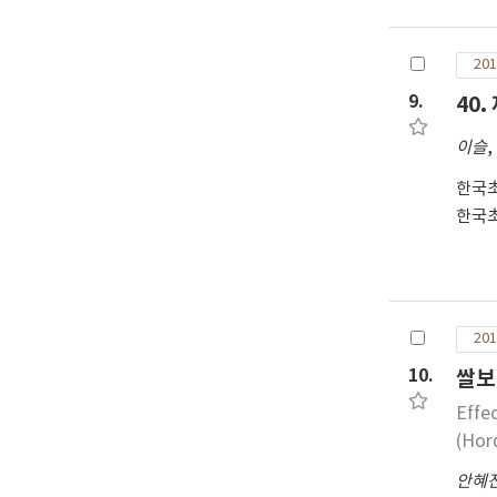
201
9.
40
이슬
,
한국
한국
201
10.
쌀보
Effe
(Hor
안혜