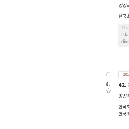
정상
한국
Thi
Isl
div
wer
201
aci
mon
201
det
the
8.
42
the
장선
con
rela
한국
한국