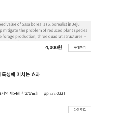
 value of Sasa borealis (S. borealis) in Jeju
help mitigate the problem of reduced plant species
the forage production, three quadrat structures
part of Hanlla Mountain. From May to October
4,000원
구매하기
h, and then forage production and regenerated
, compositional analysis was performed on the
using cannula mounted Hanwoo. In vitro neutral
fiber digestibility(IVADFD) were measured after
 good regeneration ability in May and June, but
도체특성에 미치는 효과
er to use S. borealis as a forage, it is
ion or horses good palatability to S. borealis and
포지엄 제54회 학술발표회
pp.232-233
다운로드