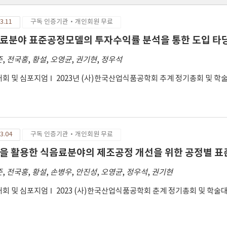
3.11
구독 인증기관·개인회원 무료
료분야 표준공정모델의 투자수익률 분석을 통한 도입 타
준
,
전국홍
,
황설
,
오영균
,
권기현
,
정우석
회 및 심포지엄
2023년 (사)한국산업식품공학회 추계 정기총회 및 학
3.04
구독 인증기관·개인회원 무료
을 활용한 식음료분야의 제조공정 개선을 위한 공정별 표
준
,
전국홍
,
황설
,
손병우
,
안진성
,
오영균
,
정우석
,
권기현
회 및 심포지엄
2023 (사)한국산업식품공학회 춘계 정기총회 및 학술