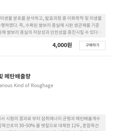
미생물 분포를 분석하고, 발효과정 중 이화학적 및 미생물
행하였다. 즉, 수확된 쌀보리 종실에 시판 생균제를 기준
 통해 쌀보리 종실의 저장성과 안전성을 증진시킬 수 있다.
다수 존재하여 자연발효의 가능성이 있음을 보여 주었다. 또한 생
4,000원
구매하기
유산균 수가 증가하여 발효가 이루어지고 있는 것으로 나타
33±0.02로 발효가 더 빨리 진행되었으며, 유산균의 수도
있어서는 차이가 나타나지 않았다. 발효 에 의해 쌀보리 종실
7일차 이후부터는 전 혀 검출되지 않아 발효가 쌀보리 종실의
및 메탄배출량
arious Kind of Roughage
대사 시험의 결과로 부터 섭취에너지 균형과 메탄배출계수
혼합목건초의 30~50% 를 볏짚으로 대체한 12두, 혼합목건