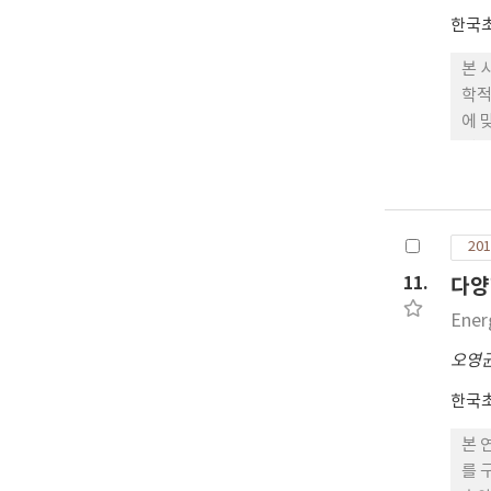
한국
본 
학적
에 
쌀보
균제
났다
전체
201
의 
안전
11.
다양
Ener
오영
한국
본 
를 