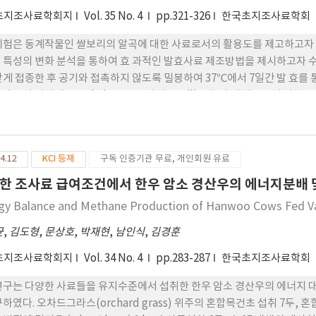
초지조사료학회지
Vol. 35 No. 4
pp.321-326
한국초지조사료학회
시험은 동계작물인 쌀보리의 알곡에 대한 사료로서의 활용도를 제고하고자 
 특성의 변화 분석을 통하여 효 과적인 발효사료 제조방법을 제시하고자 수
맞게 접종한 후 공기와 접촉하지 않도록 밀봉하여 37℃에서 7일간 발 효를
리 종실 자체에 Staphylococcus속과 Bacillus속의 미 생물들이 
를 접종하지 않은 쌀보리 종실도 기간 이 경과됨에 따라 산도가 저하되고 
. 그러나 쌀보리 종실에 생균제를 접종하였을 경우, 발효 7일차에 pH가 4.
 발효기간 동안 미 접종 대조구에 비해 높게 유지되었 으나, 효모의 수에 
4.12
KCI 등재
구독 인증기관 무료, 개인회원 유료
산도가 저하됨에 따라 초기 107 cfu/g 이상 검출되었던 대장균이 발효 
성을 유지시 키는 데 있어 효과적인 저장방법으로 나타났다.
한 조사료 급여조건에서 한우 암소 경산우의 에너지분배 
gy Balance and Methane Production of Hanwoo Cows Fed V
균
,
김도형
,
문상호
,
박재현
,
남인식
,
김경훈
초지조사료학회지
Vol. 34 No. 4
pp.283-287
한국초지조사료학회
연구는 다양한 사료들을 유지수준에서 섭취한 한우 암소 경산우의 에너지 
구하였다. 오차드그라스(orchard grass) 위주의 혼합목건초 섭취 7두, 