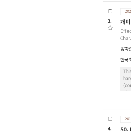
202
3.
개미
Effe
Char
김자
한국
Thi
har
(co
cha
con
wit
con
201
com
fer
4.
50