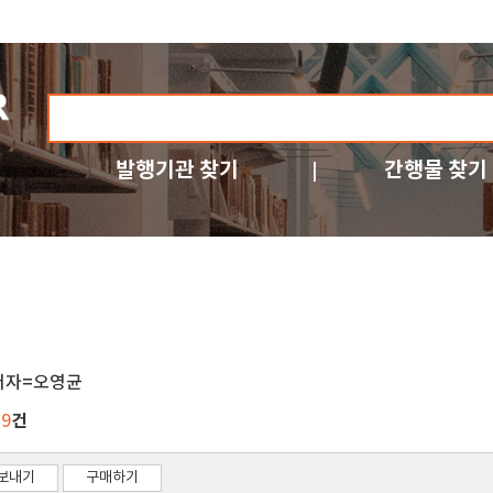
발행기관 찾기
간행물 찾기
저자=오영균
건
29
보내기
구매하기