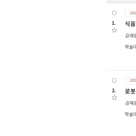
202
1.
식음
김재
학술대
202
2.
로봇
김재
학술대