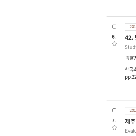
201
6.
42
Study
백열
한국
pp.2
201
7.
제주
Eval