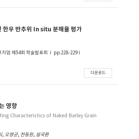
 한우 반추위 In situ 분해율 평가
포지엄 제54회 학술발표회
pp.228-229
다운로드
는 영향
ting Characteristics of Naked Barley Grain
식
,
오영균
,
천동원
,
설국환