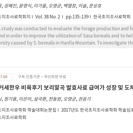
욱
,
성혜진
,
윤영식
,
이가을
,
오영균
,
백열창
,
이슬
,
문상호
초지조사료학회지
Vol. 38 No. 2
pp.135-139
한국초지조사료학회
s study was conducted to evaluate the forage production and feed
and in order to improve the utilization of Sasa borealis and to 
ersity caused by S. borealis in Hanlla Mountain. To investigate 
e installed in the S. borealis natural community in the middle 
7, S. borealis in quadrats was cut at a fixed time of each mont
dity per kg/ha were evaluated. For the evaluation of feed value
thly samples. In vitro digestion experiments were carried out 
7.09
구독 인증기관·개인회원 무료
ergent fiber digestibility(IVNDFD) and in vitro acid detergent 
 experiment. Forage production of S. borealis showed relatively
. 거세한우 비육후기 보리알곡 발효사료 급여가 성장 및 
 regeneration ability decreased as the cutting was repeated. In ord
식
,
정기용
,
이은미
,
설국환
,
천동원
,
오영균
,
권응기
sidered efficient to feed black goats with good fiber decomposit
tively good digestibility.
초지조사료학회 학술대회논문집
2017년도 한국초지조사료학회 학술심
초지조사료학회