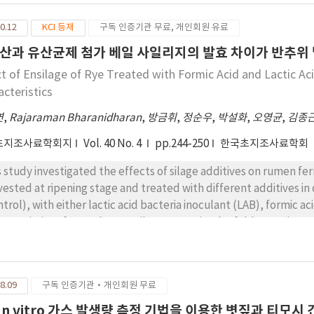
0.12
KCI 등재
구독 인증기관 무료, 개인회원 유료
산과 유산균제 첨가 베일 사일리지의 발효 차이가 반추위 
ct of Ensilage of Rye Treated with Formic Acid and Lactic A
acteristics
연
,
Rajaraman Bharanidharan
,
방금휘
,
정순우
,
박설화
,
오영균
,
김종
초지조사료학회지
Vol. 40 No. 4
pp.244-250
한국초지조사료학회
s study investigated the effects of silage additives on rumen fer
vested at ripening stage and treated with different additives in
ntrol), with either lactic acid bacteria inoculant (LAB), formic ac
racteristics of FA and Ca-FA silages contained 4-fold more (P<
centration (% total nitrogen) than those of control and LAB sil
h the highest values of propionate concentration compared to the
trast, FA and Ca-FA silages increased the proportion of butyrate 
8.09
구독 인증기관·개인회원 무료
pared to control and LAB silage. In conclusion, Forage rye trea
mentation characteristics during ensilage and in the rumen com
. In vitro 가스 발생량 측정 기법을 이용한 볏짚과 티모