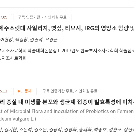
7.09
구독 인증기관·개인회원 무료
. 제주조릿대 사일리지, 볏짚, 티모시, IRG의 영양소 함량 및
이현정
,
백열창
,
김민석
,
오영균
초지조사료학회 학술대회논문집
2017년도 한국초지조사료학회 학술심
초지조사료학회
5.12
KCI 등재
구독 인증기관 무료, 개인회원 유료
리 종실 내 미생물 분포와 생균제 접종이 발효특성에 미치
ct of Microbial Flora and Inoculation of Probiotics on Fermen
deum Vulgare L.)
진
,
김기현
,
조은석
,
김조은
,
김광식
,
김영화
,
송태화
,
박종호
,
강환구
,
장선