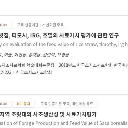
8.09
구독 인증기관·개인회원 무료
. 볏짚, 티모시, IRG, 호밀의 사료가치 평가에 관한 연구
 on evaluation of the feed value of rice straw, timothy, irg 
창
,
이슬
,
이현정
,
송재용
,
김민석
,
오영균
초지조사료학회 학술대회논문집
2018년도 한국초지조사료학회 한국축
22-223
한국초지조사료학회
8.06
KCI 등재
구독 인증기관 무료, 개인회원 유료
지역 조릿대의 사초생산성 및 사료가치평가
uation of Forage Production and Feed Value of Sasa borealis 