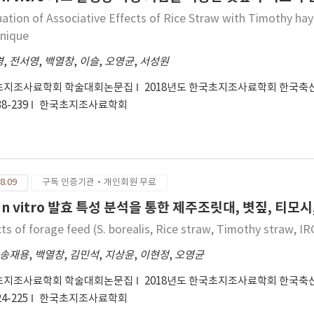
evaluate whether different fermentation characteristics in the
uation of Associative Effects of Rice Straw with Timothy hay
titioning of nutrients between milk production and body tissue.
nique
경
,
전서영
,
백열창
,
이슬
,
오영균
,
서성원
초지조사료학회 학술대회논문집
2018년도 한국초지조사료학회 한국축
38-239
한국초지조사료학회
8.09
구독 인증기관·개인회원 무료
 In vitro 발효 특성 분석을 통한 제주조릿대, 볏짚, 티모시
cts of forage feed (S. borealis, Rice straw, Timothy straw, I
송재용
,
백열창
,
김민석
,
지상윤
,
이현정
,
오영균
초지조사료학회 학술대회논문집
2018년도 한국초지조사료학회 한국축
24-225
한국초지조사료학회