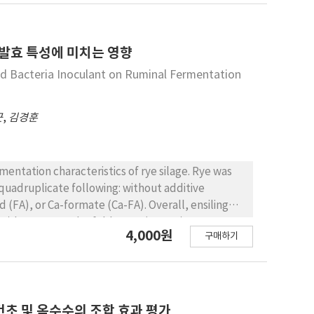
발효 특성에 미치는 영향
cid Bacteria Inoculant on Ruminal Fermentation
근
,
김경훈
mentation characteristics of rye silage. Rye was
 quadruplicate following: without additive
id (FA), or Ca-formate (Ca-FA). Overall, ensiling
0.05) butyrate and 2-fold more (P<0.05) NH3-N
4,000원
구매하기
ages. Cows fed LAB silage showed a diurnal trend
 control at 1, 2 and 3 hr after feeding. In
significantly (P<0.05) at all sampling times
ted with FA or Ca-FA showed different
pared to LAB silage. Further studies are needed
시 건초 및 옥수수의 조합 효과 평가