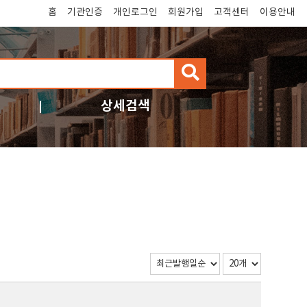
홈
기관인증
개인로그인
회원가입
고객센터
이용안내
검
색
상세검색