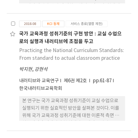
구성의 개념과 방법 및 절차를 살펴보았으며, 학생의
수준 및 특성과 2015 개정 음악과 교육과정 및 교과서
자료 분석에 기초하여, 초등학교 5학년을 대상으로
2018.08
KCI 등재
서비스 종료(열람 제한)
10차시의 음악과 교육과정 재구성 방안을 제시하였
국가 교육과정 성취기준의 구현 방안 : 교실 수업으
다. 학생중심수업은 구성주의 인식론의 토대 위에 학
로의 실행과 내러티브에 초점을 두고
생이 주체가 되어 배움을 형성해가는 수업을 뜻하며,
이 과정에서 교사는 학습 활동을 촉진시키는 조력자
Practicing the National Curriculum Standards:
로서의 역할을 수행한다. 이를 위해서는 국가 수준 교
From standard to actual classroom practice
육과정을 학생, 학교, 지역 등의 특수성에 따라 교사
박지현
,
강현석
수준 교육과정으로 재구성하는 것이 필요하다. 본 연
구에서는 학생의 참여 및 선택권을 확대하고 협력적
내러티브와 교육연구
제6권 제2호
pp.61-87
으로 프로젝트 과제를 수행 과정에서 스스로 지식을
한국내러티브교육학회
형성해가는 한편 실제적인 상황과 관련하여 보다 의
본 연구는 국가 교육과정 성취기준이 교실 수업으로
미 있는 학습 경험이 이루어지도록 하는 것에 초점을
실행되기 위한 실효적인 방안을 살펴본 것이다. 이를
맞추어 음악과 교육과정을 재구성하였다.
위해 국가 교육과정 성취기준에 대한 이론적 측면 및
실천적인 측면에서의 현 실태와 문제점을 알아보고,
교육과정 성취기준의 실천 방안을 제안하였다. 현재
의 국가 성취기준을 좀 더 학년별, 교과별로 수직적,