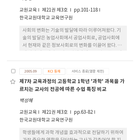
를 실시하였다. 연구 결과는 다음과 같다. 첫째, 교직
교원교육
제21권 제3호
pp.101-118
교육과정 수업에서 다루는 교육과정에 대한 이론적
한국교원대학교 교육연구원
기초 영역은 다른 내용이나 영역으로의 전이가가 높
은 내용을 선정하고 조직해야 한다. 둘째, 교직 교육과
사회의 변화는 기술의 발달에 따라 이루어져왔다. 기
정 수업의 교육과정 개발 영역에서는 실제로 교육과
술의 발달은 농업사회에서 공업사회로, 공업사회에
정을 개발하는 절차와 관련된 보다 구체적이고 실용
서 현재와 같은 정보사회로의 변화를 이끌어 왔다. 이
적인 내용을 선정하고 조직할 필요가 있다. 셋째, 교직
에 따라 각국에서는 기술 발달에 많은 노력을 쏟고 있
교육과정 수업의 수업 내용 선정에 있어 임용시험을
는 것이 사실이고, 이와 함께 빠르게 변화하는 기술이
준비하는 학생과 그렇지 않은 학생들이 인식하는 학
개인과 사회에 미치는 영향이 점점 커지고 있다. 교육
습의 가치성에는 차이가 나타났으며, 이에 유의하여
2005.09
KCI 등재
서비스 종료(열람 제한)
의 목적이 “인간이 살아가는 환경에 성공적으로 적
수업을 진행하면 학생들에게 보다 실질적인 도움을
제7차 교육과정의 고등학교 1학년 '과학' 과목을 가
응할 수 있는 지식과 능력, 사고력, 태도, 판단력(sic)
제공할 수 있다.
르치는 교사의 전공에 따른 수업 특징 비교
을 길러 주는 것”이라고 볼 때(이재원, 이정근, 이영
휘, 1984, p. 23), 현재 우리가 실시하고 있는 교육의
백성혜
목적은 분명히 현재 교육을 받고 있는 학생들이 살아
교원교육
제21권 제3호
pp.63-82
가야할 21세기 정보사회에 필요한 지식과 태도와 능
한국교원대학교 교육연구원
력을 갖추도록 하는 데 두어야 할 것이다. 이러한 맥락
에서 기술교육의 목적은 문제해결능력, 다양성과 창
학생들에게 과학 개념을 효과적으로 전달하기 위하여
의성, 의사결정능력 등을 기르는 것이라 할 수 있고,