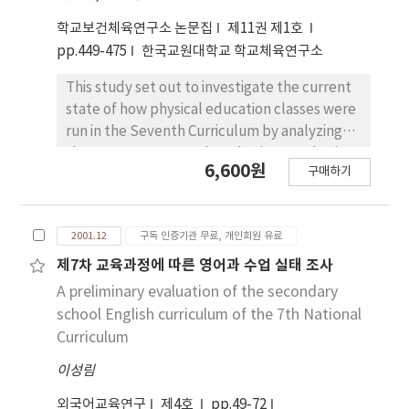
학교보건체육연구소 논문집
제11권 제1호
pp.449-475
한국교원대학교 학교체육연구소
This study set out to investigate the current
state of how physical education classes were
run in the Seventh Curriculum by analyzing
the content areas and to obtain some basic
6,600원
구매하기
data for normalizing and improving physical
education classes in elementary sc
2001.12
구독 인증기관 무료, 개인회원 유료
제7차 교육과정에 따른 영어과 수업 실태 조사
A preliminary evaluation of the secondary
school English curriculum of the 7th National
Curriculum
이성림
외국어교육연구
제4호
pp.49-72