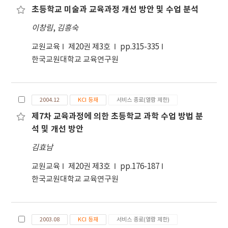
적으로 포함되었다(Halim and Meerah, 2002).
초등학교 미술과 교육과정 개선 방안 및 수업 분석
보와 과학의 시대답게, 탐구 중심과 활동 중심 수업에
Hope 와 Townsend(1983)의 연구에서는 특히 학
대한 교수-학습 방법들이 등장하였다. 일단 새로운 교
이창림
,
김흥숙
습자에 대한 이해의 중요성이 강조되었다. 그들은 연
수-학습 방법들이 제 역할을 하기 위해서는 교사가 직
구를 통해 교과 내용에 대한 이해가 깊은 교사들도 교
교원교육
제20권 제3호
pp.315-335
접 현장에서 많이 활용하여야 한다. 그러나 교사가 새
과에 대한 학습자의 사고방식을 고려하지 않을 경우
한국교원대학교 교육연구원
로운 교육과정을 이해하는 데 많은 시간과 노력, 연수
내용을 가르치는 데 있어 어려움을 겪을 수 있다는 것
등이 필요하였듯이, 새로운 교수-학습 방법과 자료를
을 보여 주었다. 즉, 잘 알면 잘 가르칠 것이라는 일반
자신의 것으로 만들어 활용하는 데에도 많은 준비가
적인 통념이 항상 옳은 것만은 아니라는 것이다. 가르
필요하다. 하지만 전(全) 과목을 가르쳐야 할 뿐 아니
2004.12
KCI 등재
서비스 종료(열람 제한)
치는 내용에 대한 깊이 있는 이해가 효과적인 교수의
라 각종 업무와 생활 지도까지 전적으로 담당해야 하
필요조건이긴 하지만 충분조건일 수는 없다는 점을
제7차 교육과정에 의한 초등학교 과학 수업 방법 분
는 초등교사들에게는 교재 연구나 수업 준비에 절대
이 연구에서는 강조하였다. Roth 등(1999)의 연구에
석 및 개선 방안
적으로 시간이 부족하다는 말은 결코 과장이나 변명
서도 교사의 학생들에 대한 이해가 부족할 때, 교사와
이 아니다. 수많은 연구에서 수많은 교수-학습 방법과
김효남
학생들은 모두 가장 낮은 인지 수준으로 수업이 진행
전략 또는 모형들이 개발되어 있다 해도 그 활용까지
되도록 잠재적으로 노력한다고 하였다. 가르칠 개념
교원교육
제20권 제3호
pp.176-187
이어지기 어려운 가장 큰 이유가 바로 이것이다. 활용
을 표현하는데 필요한 지식은 학생들의 이해에 도움
한국교원대학교 교육연구원
이 쉽도록 잘 개발된 자료나 간편한 교수-학습 방법이
이 되는 유용한 전략에 대한 지식으로 예, 실증, 유추,
절실하다(권난주, 2005). 그러므로, 이러한 현장의
모델 등이 이에 포함된다. 이러한 표현에 대한 지식은
특성을 반영하면, 학습 모형이나 전략 등 무형(無形)
이전에 학생들을 가르친 경험으로부터 형성된 반성적
으로 개발된 이론과 방법들보다는 책자나 파일로 제
2003.08
KCI 등재
서비스 종료(열람 제한)
사고의 산물로 교사 경험의 중요성이 강조되는 부분