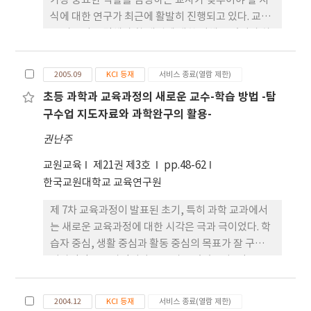
가장 중요한 역할을 담당하는 교사가 갖추어야 할 지
이러한 정보사회에 요구되는 기술교육의 다양한 목적
식에 대한 연구가 최근에 활발히 진행되고 있다. 교사
은 접근에 따라 크게 사회/문화적 영향 접근과 문제해
는 자신이 전달해야 할 개념에 대한 이해도 있어야 하
결 접근으로 볼 수 있다. 기술교육에 대한 사회/문화
며, 학생들에게 이를 전달할 때 필요한 교수법과 적절
적 영향 접근의 목적은 급변하는 사회에서 기술이 개
한 교과 도구, 학생들의 이해 수준 등 다양한 영역에
인과 사회에 미치는 영향을 이해하고 관리할 수 있는
2005.09
KCI 등재
서비스 종료(열람 제한)
대한 지식이 필요할 뿐 아니라 이러한 지식들을 조화
것을 기술교육의 목적으로 하고, 문제해결 접근은 정
초등 과학과 교육과정의 새로운 교수-학습 방법 -탐
롭게 구성하는 능력도 필요하다. 교사가 갖추어야 할
보사회에서 창의적인 문제해결 능력을 함향하는 것을
구수업 지도자료와 과학완구의 활용-
지식의 본성과 특징에 대한 연구는 Shulman(1986)
기술교육의 목적으로 한다. 기술교육의 수업전략 및
에 의해 새롭게 제기되었다. 그는 교사가 갖출 지식에
권난주
방법은 기술교육의 목적 및 목표, 내용 등에 따라 결정
대한 새로운 이론적 틀을 제안하면서 이 부분이 교육
되어 실행될 수 있고, 또한 그렇게 되어야 한다. 기술
교원교육
제21권 제3호
pp.48-62
연구에서 소홀히 되어 왔음을 지적하였다. 그리고 교
교육의 목적이 기술의 사회/문화적 영향 이해와 문제
한국교원대학교 교육연구원
사가 수업에서 만들어내는 독특한 형태의 내용 지식
해결능력의 함양이라 한다면 이에 적합한 수업전략
을 교수내용지식(Pedagogical Content
및 방법이 선택, 결정되어 실현되어야 할 것이다. 여기
제 7차 교육과정이 발표된 초기, 특히 과학 교과에서
Knowledge)이라는 개념으로 제시하였다. 그 후 이
에서는 현재 7차 교육과정에 제시된 기술교과 교육학
는 새로운 교육과정에 대한 시각은 극과 극이었다. 학
와 관련된 다양한 연구들에서 교수내용지식에 대한
습 전략 및 방법을 분석하고, 기술교육에서 적합한 수
습자 중심, 생활 중심과 활동 중심의 목표가 잘 구현된
정의와 범위들이 깊이 있게 다루어졌다(Veal, 2004;
업 전략 및 방법에 대한 대안을 제시하고자 한다.
이상적인 교육과정이라는 소리도 있었으나, 탐구 중
Barnett and Hodson, 2001; Jeffries, 1999). 그
심에 치우친 나머지, 과학의 개념이나 본질을 간과 또
러나 대다수의 연구에서 교수내용지식 안에는 학생에
는 무시되었다는 비판이 컸던 것도 사실이다. 그러나
대한 이해와 가르칠 내용의 표현에 대한 지식이 필수
2004.12
KCI 등재
서비스 종료(열람 제한)
새 교육과정은 예정대로 시행되었고, 이에 맞추어 정