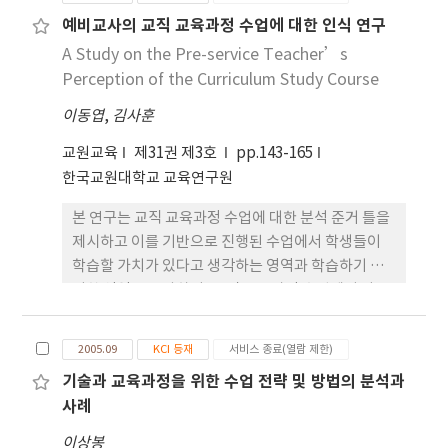
구 결과, 뉴질랜드는 국가교육과정에 핵심역량을 도
예비교사의 교직 교육과정 수업에 대한 인식 연구
입하는 과정에서부터 교사들의 다양한 참여를 독려하
A Study on the Pre-service Teacher’s
여 핵심역량에 대한 인식을 형성해 왔다. 그리고 교사
가 교실수업에서 핵심역량을 구현하도록 하는 데 있
Perception of the Curriculum Study Course
어서는 핵심역량에 대한 개념 정립; 교육과정기준과
이동엽
,
김사훈
핵심역량의 통합 방법; 역량 신장을 위한 활동 계획 및
실행 전략; 핵심 역량의 평가 방안; 역량교육을 위한
교원교육
제31권 제3호
pp.143-165
학교장, 교사, 학부모의 역할; 교사 수업 연구 방향 등
한국교원대학교 교육연구원
의 측면에서 실질적으로 도움이 될 수 있는 자료와 지
본 연구는 교직 교육과정 수업에 대한 분석 준거 틀을
침들을 제공함으로써 뉴질랜드 교육이 지향 하는 핵
제시하고 이를 기반으로 진행된 수업에서 학생들이
심역량 함양 교육의 실현 가능성을 높이고 있다는 점
학습할 가치가 있다고 생각하는 영역과 학습하기 용
에서 시사점을 얻을 수 있었다.
이한 영역을 조사하여, 교직 교육과정 수업에서 다루
어야 할 내용이 무엇인지를 살펴보고 이를 바탕으로
수업이 나아가야 할 방향을 제시하고자 한다. 연구의
2005.09
KCI 등재
서비스 종료(열람 제한)
목적을 달성하기 위해 서울 지역 3개 대학에서 교직
기술과 교육과정을 위한 수업 전략 및 방법의 분석과
교육과정 수업을 수강한 학생 96명의 설문응답을 분
사례
석하였으며, 설문 결과에 대한 보다 유의미한 해석을
위하여 10명의 학생을 대상으로 포커스 그룹 인터뷰
이상봉