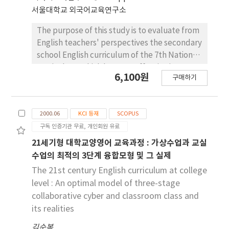
서울대학교 외국어교육연구소
The purpose of this study is to evaluate from
English teachers' perspectives the secondary
school English curriculum of the 7th National
Curriculum, which became effective in 2001
6,100원
구매하기
for middle schools. With such a goal, the
present study analyzes the results of
questionnaires collected from middle school
2000.06
KCI 등재
SCOPUS
teachers of 7th-grade English. The study
구독 인증기관 무료, 개인회원 유료
discusses the realities and problems of the
7th National Curriculum that teachers
21세기형 대학교양영어 교육과정 : 가상수업과 교실
experience when they teach 7th-grade
수업의 최적의 3단계 융합모형 및 그 실제
English classes. The study also discusses-
The 21st century English curriculum at college
solutions and alternatives proposed by
level : An optimal model of three-stage
teachers in order to contribute to the
collaborative cyber and classroom class and
improvement of the English curriculum.
its realities
김순복