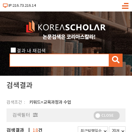
IP:216.73.216.14
메
뉴
결과 내 재검색
검
색
검색결과
검색조건
키워드=교육과정과 수업
검색필터
CLOSE
검색결과
건
18