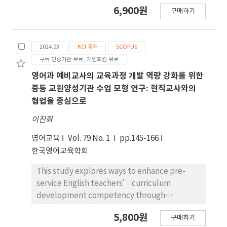
를 내러티브 탐구를 통해 분석하였다. 연구 참여자는
6,900원
구매하기
성인 학습자 수업 경험이 있는 교수자이며, 자료는 심
층 면담을 통해 수집되 었다. 연구 결과, 교수자의 경
험은 공정성에 대한 인식 변화, 교수자 역 할의 재인
2024.03
KCI 등재
SCOPUS
식, 교육 의미의 과정 중심적 재구성, 그리고 교수 실
구독 인증기관 무료, 개인회원 유료
천의 확장 으로 나타났다. 첫째, 공정성은 동일 기준
적용의 문제가 아니라 학습자 의 삶의 조건을 고려하
영어과 예비교사의 교육과정 개발 역량 강화를 위한
는 관계적 판단으로 재구성되었다. 둘째, 교수자의 역
중등 교원양성기관 수업 모형 연구: 현직교사와의
할은 지식 전달 중심에서 학습자의 삶과 학습 경험을
협업을 중심으로
연결하고 조정하 는 관계적 실천으로 확장되었다. 셋
이진화
째, 교육 의미는 결과 중심에서 참여 와 변화 과정이
축적되는 과정 중심으로 전환되었다. 넷째, 이러한 인
영어교육
Vol. 79 No. 1
pp.145-166
식 변화는 수업 운영과 평가, 상호작용 방식의 실제 변
한국영어교육학회
화로 이어졌다. 이러 한 결과는 성인학습자 대상 수업
이 교수자가 교육의 목적, 공정성, 역할 을 지속적으
This study explores ways to enhance pre-
로 재해석하게 만드는 경험적·실천적 장으로 기능
service English teachers’ curriculum
함을 보여 준다. 또한 성인학습자 교육이 삶의 맥락과
development competency through
긴밀히 연결된다는 점에서 교수자의 교육적 판단과
collaboration with in-service teachers. To this
5,800원
구매하기
의미 구성 과정이 관계적·맥락적으로 형성됨을 시
end, a course was designed to incorporate