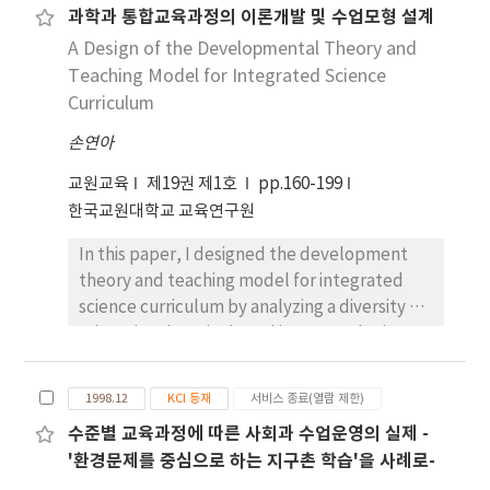
공되는 유형(有形)의 자료를 활용하는 교수-학습 방
과학과 통합교육과정의 이론개발 및 수업모형 설계
이기도 하다. 박성혜(2003)는 교사 경력이 많을수록
법이 훨씬 현실적인 도움이 될 것이다. 그러나 실제로
교수법 지식, 표현 지식, 내용 지식 등이 높다고 하였
A Design of the Developmental Theory and
‘매년’ 각 시도 교육청과 교육과학연구원을 비롯
다. 그러나 경험의 축적만이 이러한 지식의 발달을 보
Teaching Model for Integrated Science
한 기관 및 단체에서 학교에 보급하는 자료가 50여종
장하지는 않는다. 4년간의 장기 연구에서 Shulman
Curriculum
이 넘는다. 게다가 각종 교사 자료전의 출품 또는 입상
과 그 동료들은 교사 경력이 증가하여도 단지 몇 명의
작, 소프트웨어 공모전의 응모 또는 입상작을 포함하
손연아
교사만이 효과적인 방식으로 교과 내용을 표현할 수
고, 과학 교과 내용과 관련된 인터넷 사이트나 교사
있는 지식의 기초를 개발하였음을 밝히고, 오직 동기
교원교육
제19권 제1호
pp.160-199
용, 학생용 학습 사이트까지 본다고 하면, 우리는 실
를 가지고 반성적인 사고를 하는 교사들만이 교육 경
한국교원대학교 교육연구원
제로 자료의 바다 속에 있다고 해도 과언이 아니다. 과
험을 통해 전문성을 갖춘다고 주장하였다(Jeffries,
학교육을 담당하는 학자나 교사들은 이 바다 속에서
1999). 그러나 기본적으로 효과적인 수업을 위해서
In this paper, I designed the development
진주를 찾아내야 하는 것이다. 본 연구에서는 수많은
교사가 가르치는 교과의 내용에 대한 깊은 이해는 필
theory and teaching model for integrated
자료 중에서 좋은 자료를 추출해야 하는 현장의 이러
수적이다. 이러한 지식의 바탕 위에 학습자의 상태를
science curriculum by analyzing a diversity of
한 숙제를 해결한다는 취지에서, 접근과 활용이 용이
파악하고 이를 고려하여 가르칠 내용에 대한 표현 방
educational curricula and integrated science
한 교수-학습 자료를 두 가지 선정하여 소개 ․ 기술하
식을 결정할 수 있기 때문이다. 우리나라에서는 중학
education practices. There are the results of
고자 한다. 이들 자료 및 방법은 전국 또는 지역 단위
교에서 한 교사가 과학의 4영역을 모두 가르치도록 구
this paper as follows: 1. After analyzing the
1998.12
KCI 등재
서비스 종료(열람 제한)
로 개발 ․ 보급된 것으로, 현재 초등학교 과학과 교육
성되어 있다. 이는 통합과학이 과학을 가르치는 가장
curriculum-developing theories presented
에서 획기적이면서도 성과가 좋은 자료 활용 교수 방
수준별 교육과정에 따른 사회과 수업운영의 실제 -
효과적인 방법(최미화와 최병순, 1999; 권재술과 박
by Tyler, Johnson, and Posner, I have drawn
법으로 주목받고 있는 것이다. 이 중 하나는 국가에서
'환경문제를 중심으로 하는 지구촌 학습'을 사례로-
범익, 1978)이라는 인식으로부터 나온 것이다. 그러
indispensable factors to develop the
지원 ․ 개발하여 전국의 모든 초등학교에 보급한