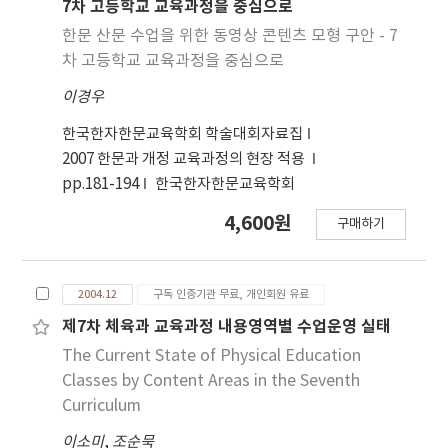
7차 고등학교 교육과정을 중심으로
Further, collaboration with inservice
한문 산문 수업을 위한 동영상 콘텐츠 모형 구안 - 7
teachers was found to enhance pre-service
차 고등학교 교육과정을 중심으로
teachers’ responsibility and active
engagement in curriculum development,
이경우
while also providing practical assistance and
한국한자한문교육학회 학술대회자료집
creative teaching ideas to in-service teachers.
2007 한문과 개정 교육과정의 현장 적용
pp.181-194
한국한자한문교육학회
4,600원
구매하기
2004.12
구독 인증기관 무료, 개인회원 유료
제7차 체육과 교육과정 내용영역별 수업운영 실태
The Current State of Physical Education
Classes by Content Areas in the Seventh
Curriculum
이소미
,
조순묵