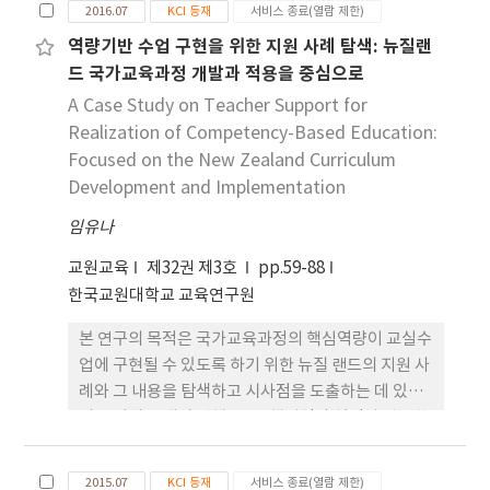
2016.07
KCI 등재
서비스 종료(열람 제한)
수평적 정합성을 갖추도록 체계화시켜 개발하여 현장
역량기반 수업 구현을 위한 지원 사례 탐색: 뉴질랜
에서 재구성에 어려움이 없도록 지원하여야 한다. 따
드 국가교육과정 개발과 적용을 중심으로
라서 우선적으로 하향식 설계를 제안하였다. 교과 수
준에서 보면 성취기준들을 보다 의미 식별이 가능하
A Case Study on Teacher Support for
게 좀 더 명확하게 진술할 필요도 있다. 그리고 각 시
Realization of Competency-Based Education:
·도교육청 지침이나 장학자료에서 실행 가능한 기
Focused on the New Zealand Curriculum
준을 설정해 볼 수 있음을 제안하였다. 다양하고 차별
Development and Implementation
화된 지역의 특색을 반영하여 구체적으로 제시함으로
임유나
써 학교(교사)교육과정 성취기준을 개발할 때 안내
자료의 역할을 할 수 있을 것이다. 마지막으로 교사의
교원교육
제32권 제3호
pp.59-88
실행 계획은 교육과정 연구회나 학습공동체 등을 통
한국교원대학교 교육연구원
하여 집단적이고 전문적인 협의의 과정을 거쳐 수립
본 연구의 목적은 국가교육과정의 핵심역량이 교실수
해야 한다. 이러한 과정을 거쳐 창의적이고 자발적으
업에 구현될 수 있도록 하기 위한 뉴질 랜드의 지원 사
로 수업에 적용할 때 국가 교육과정 성취기준은 현장
례와 그 내용을 탐색하고 시사점을 도출하는 데 있다.
에서 구현될 가능성이 지금보다는 높아질 것으로 기
이를 위해 국내외 선행 연구, 핵심역량 설정과 관련한
대된다.
뉴질랜드의 정책 연구 문서, 국가교육과정 기준 문서
들, 교육과 정 온라인 지원 웹사이트를 분석하였다. 연
2015.07
KCI 등재
서비스 종료(열람 제한)