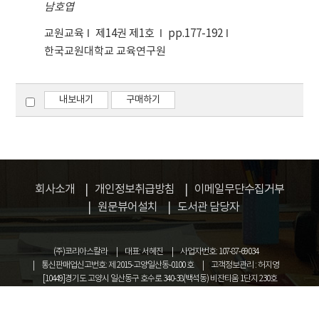
나 여러 연구(허경철, 2005; 심재호, 2004; 김현이,
integrated science education. Based upon
남호엽
‘탐구수업 지도자료’의 활용이며, 나머지 하나는
2002; 윤상학, 1999;김원근, 1996, 이학동 등, 1995;
these factors, I have set a whole framework
지역 교육청이 지원하여 개발 ․ 보급한 ‘과학완구
교원교육
제14권 제1호
pp.177-192
이화국, 1995)에서 가르치려는 과학 개념에 대한 교
for the integrated science curriculum and
활용 교수-학습’ 방법이다.
한국교원대학교 교육연구원
사의 전문성 부족을 지적하였다. 이러한 문제로 인해
design overall curriculum-developing model.
교사 연수의 필요성이 대두되었으나, 이에 관련된 연
I based knowledge-centered integrated
구들(김진성 2001; 최규철, 1999; 손양호, 1998)에서
science education upon discipline-centered
내보내기
구매하기
연수는 교사들에게 큰 도움을 주지 못하는 것으로 나
curriculum, social problem-centered
타났다. 또한 교사들은 한 교사가 과학의 모든 영역을
integrated science education upon
담당하는 것에 대해 부정적인 반응을 보였는데, 이는
experience-centered curriculum and
과학을 통합적으로 가르칠 자신이 부족하기 때문이었
individual interest-centered integrated
다(박정희, 2005; 김진성, 2001). 특히 자신의 전공
science education upon human-centered
분야가 아닌 비전공 영역에서 이러한 어려움은 더 크
회사소개
curriculum. 2. In setting up an overall
개인정보취급방침
이메일무단수집거부
게 나타났다(손양호, 1998; 이학동, 1989). 그러나 6
framework for the integrated science
원문뷰어설치
도서관 담당자
차 교육과정부터 고등학교 1학년까지 통합과학의 취
education I sorted out teaching plan from
지가 확대되면서 한 교사가 과학의 4영역을 모두 가르
curriculum developing. As I have designed
(주)코리아스칼라
대표: 서혜진
사업자번호: 107-87-69034
쳐야 하는 경향이 더욱 커졌다. 따라서 이 연구에서는
curriculum-developing models, I have
통신판매업신고번호: 제 2015-고양일산동-0100 호
고객정보관리 : 허지영
특정 과학의 내용을 가르칠 때 교사의 전공에 따라 그
designed teaching models in three different
[10449]경기도 고양시 일산동구 호수로 340-38(백석동) 비잔티움 1단지 230호
들의 수업이 어떻게 달라지는지 비교하는 연구를 통
directions of integrated science education;
COPYRIGHT © KOREASCHOLAR ALL RIGHTS RESERVED.
해 교사들이 전공 이외의 과목을 가르칠 때 겪는 어려
To the knowledge-centered teaching model