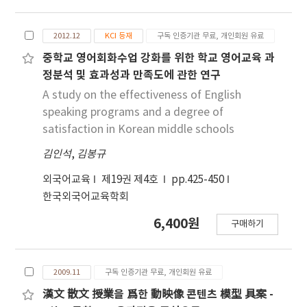
사한다.
three key competencies of curriculum
development (curriculum literacy,
2012.12
KCI 등재
구독 인증기관 무료, 개인회원 유료
curriculum development competency, and
curriculum evaluation competency) while
중학교 영어회화수업 강화를 위한 학교 영어교육 과
adopting task-based language teaching and
정분석 및 효과성과 만족도에 관한 연구
collaboration with inservice teachers as
A study on the effectiveness of English
teaching methods. The designed course was
speaking programs and a degree of
implemented in a university for validation
satisfaction in Korean middle schools
and revision. Ten pre-service English teachers
김인석
,
김봉규
participated in the course, where they
developed English curricula in response to
외국어교육
제19권 제4호
pp.425-450
requests from three in-service middle school
한국외국어교육학회
English teachers. A questionnaire survey
conducted at the end of the semester with
6,400원
구매하기
both pre-service and in-service teachers
revealed that the proposed course model
adequately worked to improve the three key
2009.11
구독 인증기관 무료, 개인회원 유료
competencies of English curriculum
漢文 散文 授業을 爲한 動映像 콘텐츠 模型 具案 -
development among pre-service teachers.