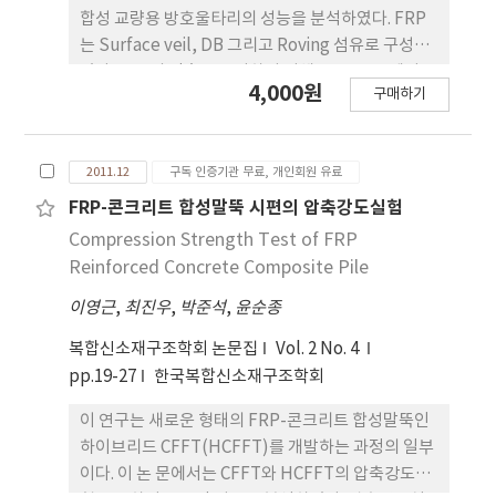
합성 교량용 방호울타리의 성능을 분석하였다. FRP
는 Surface veil, DB 그리고 Roving 섬유로 구성하
였다. FRP의 적층을 고려하기 위해 LS-DYNA에서
4,000원
구매하기
제공하는 재료모델 MAT58을 사용하였다. 강관과
FRP의 접촉조건을 고려하기 위해 Spot weld 옵션
을 사용하였다. 실차충돌 실무 업무편람에 따 라 구조
2011.12
구독 인증기관 무료, 개인회원 유료
적 강도성능, 탑승자 보호성능 및 충돌 후 차량의 거동
에 대한 성능평가를 실시하였다. 강재-FRP 합성 방호
FRP-콘크리트 합성말뚝 시편의 압축강도실험
울타리는 성능평가를 만족하였다.
Compression Strength Test of FRP
Reinforced Concrete Composite Pile
이영근
,
최진우
,
박준석
,
윤순종
복합신소재구조학회 논문집
Vol. 2 No. 4
pp.19-27
한국복합신소재구조학회
이 연구는 새로운 형태의 FRP-콘크리트 합성말뚝인
하이브리드 CFFT(HCFFT)를 개발하는 과정의 일부
이다. 이 논 문에서는 CFFT와 HCFFT의 압축강도실