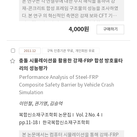
본 연구는 각 연결부에 대한 수치 해석을 통하여 강
재-콘크리트 합성 프레임 구조물의 성능을 조사하였
다. 본 연구 의 혁신적인 측면은 강재 보와 CFT 기둥
의 연결부 사용과 저탄소강과 형상 기억 합금 구성요
4,000원
구매하기
소의 조합을 활용하 는데 있다. 이러한 새로운 연결부
의 목적은 지진 후 건물의 손상과 잔류 흐름을 줄이기
위해 고탄성 형상기억합금 인장부에서 발생하는 교정
2011.12
구독 인증기관 무료, 개인회원 유료
작용과 저탄소강의 우수한 에너지 분산 능력을 활용
하는 것이다. 연결부의 핀, 전체적인 고정 또는 부분
충돌 시뮬레이션을 활용한 강재-FRP 합성 방호울타
구속으로 모델링을 할 수 없기 때문에 이러한 구조물
리의 성능평가
들의 해석과 설계는 복잡하여 PR-CFT 연결부 의 전
Performance Analysis of Steel-FRP
체적인 거동을 알기 위한 수치해석을 위해 정교한 3차
Composite Safety Barrier by Vehicle Crash
원 솔리드 요소로 구성된 유한해석 모델을 개발하였
Simulation
다. 이러한 유한요소 해석으로 얻은 결과를 바탕으로
이민철
,
권기영
,
김승억
스프링 요소를 이용하여 간단한 연결부 모델링을 공
식화 시켰다. 반복 하중을 가하여 전체 프레임 구조물
복합신소재구조학회 논문집
Vol. 2 No. 4
의 거동을 확인하였고 3D 유한요소 해석을 통하여 단
pp.11-18
한국복합신소재구조학회
순 거동을 비교하였 다.
본 논문에서는 컴퓨터 시뮬레이션을 통해 강재-FRP