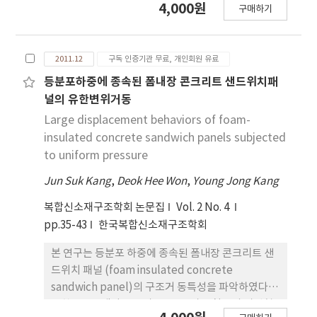
4,000원
구매하기
층강성이 고정되어 있는 2-D 프레임을 고려하였고,
각각의 프레임을 구성하고 있는 보와 기둥 부재는 각
부재단에 소성힌지를 적용하 였다. 검정에 사용한 해
2011.12
구독 인증기관 무료, 개인회원 유료
석법은 응답 스펙트럼을 이용한 모드 해석과 기록 및
인공지진파를 이용한 시간이력해석을 선택하여 모델
등분포하중에 종속된 폼내장 콘크리트 샌드위치패
의 거동을 조사하였으며 해석에서는 P-delta 효과를
널의 유한변위거동
고려한다.
Large displacement behaviors of foam-
insulated concrete sandwich panels subjected
to uniform pressure
Jun Suk Kang
,
Deok Hee Won
,
Young Jong Kang
복합신소재구조학회 논문집
Vol. 2 No. 4
pp.35-43
한국복합신소재구조학회
본 연구는 등분포 하중에 종속된 폼내장 콘크리트 샌
드위치 패널 (foam insulated concrete
sandwich panel)의 구조거 동특성을 파악하였다.
유한요소모델이 콘크리트, 폼 그리고 철근의 비선형