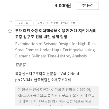
험을 통하여 구조적 거동을 분석하였다. 압축강도실
4,000원
구매하기
험에 앞서 PFRP와 FFRP 재료의 역학적 성질을 조사
하였다. HCFFT 압축강도실험은 콘크리트 강도와
FFRP의 두께를 변수로 하여 실험을 수 행하였다. 그
2011.12
구독 인증기관 무료, 개인회원 유료
리고, FFRP 두께를 변수로 PFRP를 제외한 CFFT 실
험체를 제작하고 실험을 수행하여 HCFFT와 비교·
부재별 탄소성 이력해석을 이용한 거대 지진에서의
분석하였다. 실험 결과, HCFFT의 압축강도는 CFFT
고층 강구조 건물 내진 설계 검정
에 비하여 11~47% 향상되는 것으로 나타났다. 실험
Examination of Seismic Design for High-Rise
구간내의 필 라멘트 와인딩 FRP 보강두께의 증가에
Steel Frames Under Huge Earthquake Using
따른 HCFFT의 압축강도는 선형으로 증가시키는 것
Element Bi-linear Time-History Analysis
으로 나타났다. 또한 실 험체와 동일한 조건의 유한요
김문정
소해석을 수행하였다. 해석결과는 실험결과에 비하여
모든 시편에서 약간 작은 값을 보였으며, 0.14%에서
복합신소재구조학회 논문집
Vol. 2 No. 4
17.95%까지의 오차범위 내에 있음을 알 수 있었다.
pp.28-34
한국복합신소재구조학회
본 연구는 인공지진파 및 기록 지진파를 이용하여,
KBC2009 규준으로 설계된 강구조 건물의 거대 건물
에 대한 내 력 여유도를 평가하는 것을 목표로 하고 있
다. 이 논문에서는 검정에 있어서 콘크리트 슬래브로