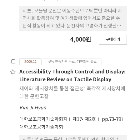
서론 : 오늘날 운전은 이동수단으로써 뿐만 아니라 지
역사회 활동참여 및 여가생활에 있어서도 중요한 수
단적 활동이 되고 있다. 운전자의 고령화가 진행될수
록 운전능력과 밀접하게 관련된 시각, 지각, 인지, 운
4,000원
구매하기
동 능력을 전문적으로 평가하는 시스템의 개발에 대
한 필요성의 인식이 생겨나고 있다. 하지만 현재 우리
나라 운전재활시스템은 아직 부족한 실정이며 선진국
2009.12
구독 인증기관 무료, 개인회원 유료
인 호주의 운전재활평가 시스템 및 운전재활 보조도
구 평가 시스템을 소개함으로써 그 방향성을 제시하
Accessibility Through Control and Display:
고자 한다. 본론 : 호주의 시드니대학교 부속 운전재활
Literature Review on Tactile Display
센터의 운전재활평가 시스템은 기본적으로 치료실내
제어와 제시장치를 통한 접근성: 촉각적 제시장치에
평가(clinical assessment) 와 도로주행평가(on-
대한 문헌고찰
road assessment)를 포함한다. 치료실내 평가에서
Kim Ji-Hyun
는 클라이언트의 전반적 운전 능력을 면담하고, 그 외
에도 신체평가, 감각평가, 고유수용성감각평가, 협응
대한보조공학기술학회지
제1권 제2호
pp.73-79
평가, 균형평가, 시각평가, 시지각평가로 이루어진
대한보조공학기술학회
다. 치료실내 평가에서 통과가 되면 치료사와 운전강
사 및 경찰이 각1명 동반하여 직접 개조된 차량으로
서론 : 본 연구는 문헌 고찰을 통해 다양한 형태의 촉