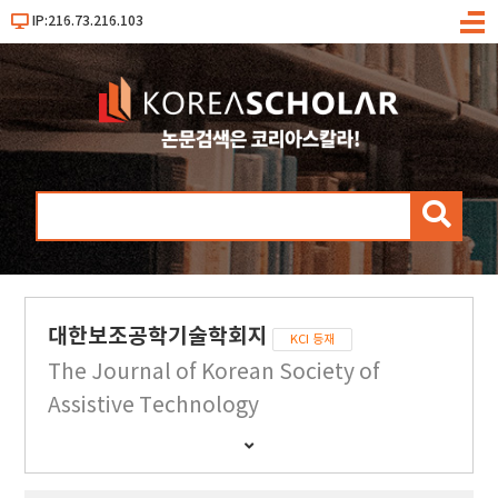
IP:216.73.216.103
메
뉴
검
색
대한보조공학기술학회지
KCI 등재
The Journal of Korean Society of
Assistive Technology
간
행
물