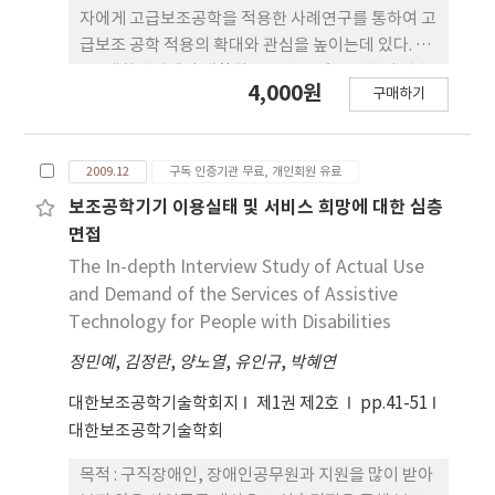
자에게 고급보조공학을 적용한 사례연구를 통하여 고
급보조 공학 적용의 확대와 관심을 높이는데 있다. 본
론 : 대학병원에서 재활치료를 받고 있는 선천성 척수
4,000원
구매하기
성 근위축증 2형(SMA type II)인 중증장애인에게
고급보조공학 기기인 동공인식보조기기(TM 2)를 이
용한 사례를 보고하였다. 기본적인 의사소통뿐 아니
2009.12
구독 인증기관 무료, 개인회원 유료
라 보호자의 도움을 받지 못하면 스스로 전혀 할 수 없
었던 활동영역이 보조공학기기의 적용으로 확대되면
보조공학기기 이용실태 및 서비스 희망에 대한 심층
서, 전반적인 의사소통 및 일상생활활동의 자신감이
면접
향상되었다. 결론 : 척수성 근 위축증 환자는 모든 일
The In-depth Interview Study of Actual Use
상생활과 기타활동에 전적으로 보호자에게 의존해야
and Demand of the Services of Assistive
하지만, 고급보조공학의 사용으로 여러 가지 활동을
Technology for People with Disabilities
스스로 할 수 있었다. 이러한 결과로 고급보조공학의
정민예
,
김정란
,
양노열
,
유인규
,
박혜연
적절한 적용은 다른 중증장애인에게도 삶의 질을 높
일 수 있는 큰 역할을 할 수 있을 것으로 기대된다.
대한보조공학기술학회지
제1권 제2호
pp.41-51
대한보조공학기술학회
목적 : 구직장애인, 장애인공무원과 지원을 많이 받아