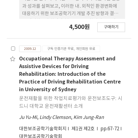
과 성과를 살펴보고, 이러한 내․외적인 환경변화에
대응하기 위한 보조공학기기 개발 추진 방향과 결론
을 제시하고자 하였다. 본론 : 보조공학서비스는 사용
4,500원
구매하기
자인 장애인들의 편에서 바라보는 전달체계가 구축되
어야 한다. 즉, 그 동안의 공급자 중심의 서비스가 아
닌 진정한 수요자 중심의 서비스 제공을 위한 전달체
2009.12
구독 인증기관 무료, 개인회원 유료
계의 변화가 필요한 시점이다. 따라서 본 연구에서는
이러한 환경변화에 적절하게 대응하기 위한 장기적인
Occupational Therapy Assessment and
보조공학기기 개발 방향을 제시하였다. 결론 : 보조공
Assistive Devices for Driving
학서비스의 질적 향상과 보조공학 산업의 고도화, 규
Rehabilitation: Introduction of the
모화를 통해 수요자와 공급자가 서로 성공하는 사업
Practice of Driving Rehabilitation Centre
모델을 만들기 위해, 각계의 보조공학 관련 전문가로
in University of Sydney
구성된 상설협의체를 구성하여 공동 협력하는 방안을
운전재활을 위한 작업치료평가와 운전보조도구: 시
제시하였으나, 본 연구에서 제시한 개발 방향은 과학
드니 대학교 운전재활센터 소개
적인 연구방법을 통해 분석한 결과가 아니고 주관적
인 입장에서 그동안의 사업추진 경험을 토대로 작성
Ju Yu-Mi
,
Lindy Clemson
,
Kim Jung-Ran
한 것이기 때문에 최선의 방안이라고 하기에는 한계
대한보조공학기술학회지
제1권 제2호
pp.67-72
가 있어 추가적인 연구가 필요하다.
대한보조공학기술학회