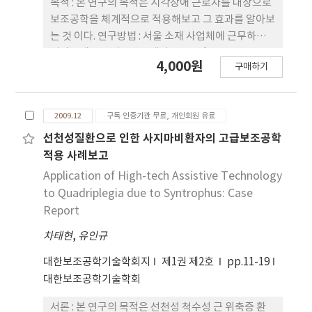
목적 : 본 연구의 목적은 시각장애 근로자를 대상으로
보조공학을 체계적으로 적용해보고 그 효과를 알아보
는 것 이다. 연구방법 : 서울 소재 사업체에 근무하는
시각장애 근로자 2명을 대상으로 Job
4,000원
구매하기
Accommodation Network(JAN) 의 보조공학 적
용 5단계에 따라 보조공학을 적용하였다. 보조공학 적
용 효과를 파악하기 위해 적용 전과 후에 Canadian
2009.12
구독 인증기관 무료, 개인회원 유료
Occupational Performance Measure(COPM),
Satisfaction with Life Scale(SWLS), 자아인식검
선천성질환으로 인한 사지마비환자의 고급보조공학
사, 자아수용검사를 실시하여 결과를 분석하였다. 결
적용 사례보고
과 : 보조공학 적용 후 작업 수행 능력, 삶의 질 모두 증
Application of High-tech Assistive Technology
가되는 결과가 나타났으며 자아인식과 자아수용검사
to Quadriplegia due to Syntrophus: Case
문항 일부에서도 긍정적인 변화가 나타났다. 결론 :
Report
JAN의 5단계 보조공학 적용은 시각장애 근로자의 작
차태현
,
유인규
업 수행능력과 삶의 질, 자아 개념 증진에 긍정적인 영
향을 주는 것으로 나타났다. 향후 시각 장애인의 취업
대한보조공학기술학회지
제1권 제2호
pp.11-19
과 직업 유지 증진을 위한 다양한 보조공학 적용 연구
대한보조공학기술학회
가 필요할 것으로 생각된다.
서론 : 본 연구의 목적은 선천성 척수성 근 위축증 환