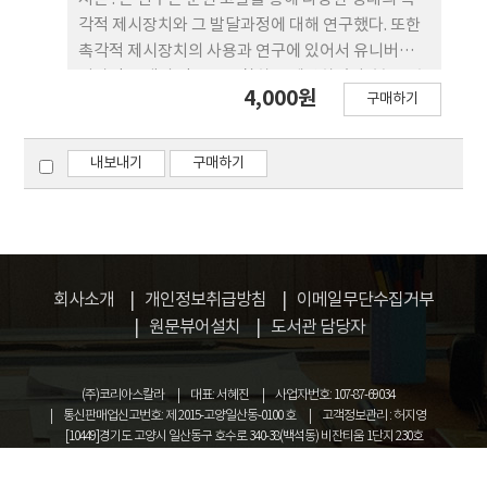
도로주행평가를 실시하게 된다. 이런 평가과정을 통
각적 제시장치와 그 발달과정에 대해 연구했다. 또한
해 질병이나 질환이후 장애를 갖은 사람이라 할지라
촉각적 제시장치의 사용과 연구에 있어서 유니버셜
도 운전능력을 평가받고 그에 따른 적절한 운전보조
디자인 모델의 적용을 고찰하고 제안하였다. 본론 : 촉
4,000원
도구를 처방받아서 다시 운전을 할 수 있게 된다. 결론
구매하기
각적 제시장치는 사람들이 보다 접근성 있는 삶을 살
: 질병이나 질환으로 장애를 가진 사람들도 운전을 할
아갈 수 있도록 만들어주는 한 수단으로 사용되어 왔
수 있도록 운전재활평가시스템을 제대로 갖추는 것이
다. 그것들은 시각적, 청각적, 또는 다른 감각이 손상
내보내기
구매하기
무엇보다 중요하다. 적절한 운전재활 평가는 장애를
되었을 때 정보를 나타내 줄 수 있는 변형된 방법을 제
가진 자도 전문적인 훈련 혹은 운전보조도구 처방 등
공 한다. 촉각적 제시장치는 크게 촉각-기반의 형태와
을 통해 운전을 할 수 있도록 하여 더 나은 삶의 질을
전력-기반의 형태로 분류될 수 있다. 촉각-기반의 제
영위할 수 있도록 할 것이다. 그러기 위해서는 장애를
시장치 는 피부에 가해지는 진동 감각에 의해 자극되
가진 사람이 운전재활평가를 통해 운전이 가능하도록
는 것이고 전력-기반의 형태는 자극제로서 전기적 전
회사소개
개인정보취급방침
이메일무단수집거부
법적인 제도 마련이 필요할 것이며, 운전재활서비스
류를 사용하는 것이다. 촉각적 제시장치의 복잡성은
원문뷰어설치
도서관 담당자
를 활성화 시키기 위해서는 선진국의 운전재활 시스
의도된 사용에 따라 달라지는데, 현재 단일요소적, 1
템을 참고하여 우리나라에도 작업치료사가 적절한 운
차원적, 2차원적, 그리고 3차원적 장비들이 사용 가
전재활서비스 틀을 제시해야 할 것이다.
능하다. 촉각적 제시장치들은 그 크기와 필요한 전력
(주)코리아스칼라
대표: 서혜진
사업자번호: 107-87-69034
이 다양해서 별개의 적절한 수단을 사용하여 촉감을
통신판매업신고번호: 제 2015-고양일산동-0100 호
고객정보관리 : 허지영
[10449]경기도 고양시 일산동구 호수로 340-38(백석동) 비잔티움 1단지 230호
이용한 접근성을 제공해 준다. 그것들은 초반에는 시
COPYRIGHT © KOREASCHOLAR ALL RIGHTS RESERVED.
각장애를 지닌 사람들의 접근성을 향상시키는데 기여