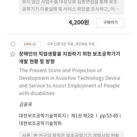
보지 않은 사업주를 대상으로 심층면접을 통해 보조
공학기기 이용실태 및 서비스 희망을 조사하고, 이를
통하여 앞으로 보조공학서비스 서비스 방향을 제안하
4,200원
구매하기
고자 조사 하였다 연구방법 : 심층면접의 대상자는 장
애인공무원, 구직장애인, 사업주로 분류하여 반구조
화된 가이드라인 설문을 구성하였다. 면접 대상은 설
2009.12
구독 인증기관 무료, 개인회원 유료
문조사를 위한 모집단 중 무작위로 추출하여 면담 조
사에 협조를 약속한 대상자 사업주 7명, 구직장애인 7
장애인의 직업생활을 지원하기 위한 보조공학기기
명, 장애인공무원 5명을 대상으로 총 19명이 응답에
개발 현황 및 방향
참여하였다. 결과 : 수집된 자료는 질적 분석 절차를
The Present State and Projection of
통해 보조공학기기의 사용경험, 보조공학기기 신청
Development in Assistive Technology Device
경험 또는 개인적 구입경험, 장애유형에 관련된 보조
and Service to Assist Employment of People
공학기기의 사용경험여부 및 인식조사, 보조공학서
with disabilities
비스에 대한 인식정도 및 이용경험과 보조공학서비스
김동욱
방향과 추가로 제공을 희망하는 서비스 내용 5가지의
주제가 도출되었다. 결론 : 보조공학서비스의 보다 효
대한보조공학기술학회지
제1권 제2호
pp.53-65
율적인 운영방식을 고려해야 할 것이며, 보조공학서
대한보조공학기술학회
비스를 할 때 구입이나 사후 관리도 보다 사용자 중심
에서 서비스 제공이 필요할 것이다.
서론 : 본 연구의 목적은 보조공학기기 개발사업 현황