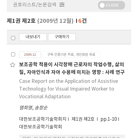
권호리스트/논문검색
정
CLOSE
보
보
제1권 제2호
(2009년 12월)
6
건
기
내보내기
구매하기
2009.12
구독 인증기관 무료, 개인회원 유료
보조공학 적용이 시각장애 근로자의 작업수행, 삶의
질, 자아인식과 자아 수용에 미치는 영향 : 사례 연구
Case Report on the Application of Assistive
Technology for Visual Impaired Worker to
Vocational Adaptation
염희영
,
송창순
대한보조공학기술학회지
제1권 제2호
pp.1-10
대한보조공학기술학회