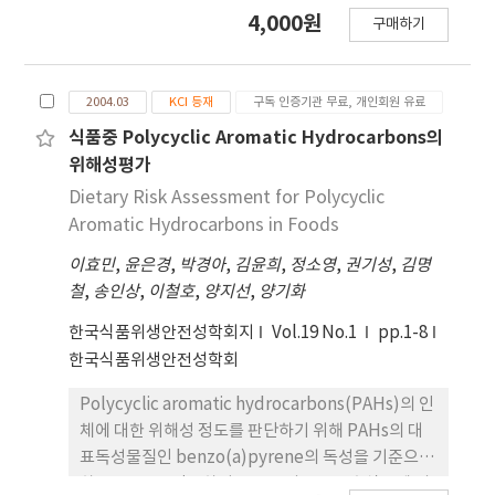
limited to indoor environments such as
4,000원
구매하기
schools, workplaces, and multi-use facilities,
and evaluations have normally been
performed separately. In this study, the
2004.03
KCI 등재
구독 인증기관 무료, 개인회원 유료
differences in radon exposure according to
two groups (< 1 and 1-6 years old) were
식품중 Polycyclic Aromatic Hydrocarbons의
evaluated considering various indoor and
위해성평가
outdoor environments, timeactivity
Dietary Risk Assessment for Polycyclic
patterns, variations in radon concentrations,
Aromatic Hydrocarbons in Foods
and dwelling type (single detached and
이효민
,
윤은경
,
박경아
,
김윤희
,
정소영
,
권기성
,
김명
apartment house) using Monte-Carlo
철
,
송인상
,
이철호
,
양지선
,
양기화
simulation. The distribution and
representative values of radon concentration
한국식품위생안전성학회지
Vol.19 No.1
pp.1-8
by micro-environments were confirmed
한국식품위생안전성학회
through the Anders-Darling test, and a
uniform distribution was applied in case of
Polycyclic aromatic hydrocarbons(PAHs)의 인
uncertainty. The effective dose ranged from
체에 대한 위해성 정도를 판단하기 위해 PAHs의 대
1.81 ± 1.19 to 2.81 ± 3.02mSv/y. Comparing
표독성물질인 benzo(a)pyrene의 독성을 기준으로
the levels recommended by EPA, WHO, and
하는 TEFs를 적용하여, PAHs의 주요노출식품에 의