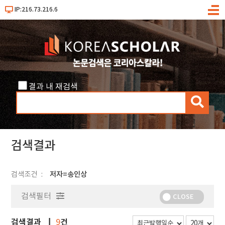
IP:216.73.216.6
메
뉴
결과 내 재검색
검
색
검색결과
검색조건
저자=송인상
검색필터
CLOSE
검색결과
건
9