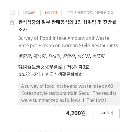
because they act by a common mechanism of
라 사람들의 PAHs 주요노출식품 섭취로 인한 만성1
toxicity, and there is likely to be expose to
1993.09
KCI 등재
구독 인증기관 무료, 개인회원 유료
일인체노출량은 4.32×10^-4 ㎍/kg/day으로 산출
multiple OP pesticides simultaneously or
되었으며 선정된 식품 중에서 숯불구이닭고기의 노출
sequentially. The OP pesticides act by
한식식당의 일부 판매음식의 1인 섭취량 및 잔반률
기여도가 가장 높았다. PAHs의 초과발암위해도는 만
inhibiting the enzyme acetylcholinesterase
조사
성1일인체노출량과 BaP의 발암력인 7.3
(AChE) and have available extensive
Survey of Food Intake Amount and Waste
(mg/kg/day)^-1을 고려하였을 때 3.44×10^-6, 백
database. AChE is widely distributed
Rate per Person on Korean Style Restaurants
만명동 3~4명 수준이어다. 우리나라 대표식단을 통한
droughout the body, most importantly in the
PAHs 노출량을 반영할 수 있는 위해성 평가각 추후
문현경
,
계승희
,
정해랑
,
김영찬
,
송인상
,
송태희
nervous system. Inhibition of AChE results in
계속되어야 할 것으로 사료된다.
accumulation of acetylcholine in the nervous
韓國食生活文化學會誌
제8권 제3호
system that results in clinical signs of
pp.231-241
한국식생활문화학회
cholinergic toxicity, including increased
salivation and lacrimation, nausea and
A survey of food intake and waste rate on 60
vomiting, muscle fasciculation, lethargy and
Korean style restaurants in Seoul. The results
fatigue, among others. To conduct an
were summarized as follows: 1. The total
exposure assessment for pesticides in the
served weight of Pibimbab(mixed rice) was
4,200원
diet, we need to know the food consumption
구매하기
475.66 g per person, waste rate was 6.0%,
patterns of the population, and the pesticide
frequent side dishes were bae-chu kimchi,
residue levels in the foods that are
kak-du-gi, suk-ju-namul by the order. 2. Han-