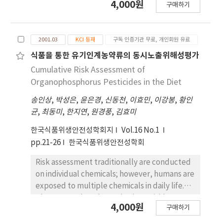
4,000원
ICRP with the value of the 95th percentile of
구매하기
한 위해성 평가를 수행하였다. 숯불구이쇠고기, 숯불
this study, it was found that the results for
구이돼지공기, 숯불구이닭고기, 햄, 베이컨, 및 식용
those dwelling in detached houses exceeded
유지 등을 대상으로 PAHs 오염도를 모니터링한 결과
recommended levels. Infants that spend a
2001.03
KCI 등재
구독 인증기관 무료, 개인회원 유료
숯불구이닭고기에서 총 PAHs농도가 9.3 ppb로 가
lot of time in homes with relatively high
장 높게 검출되었으며 각각의 congener들 모두 다
식품을 통한 유기인계농약류의 동시노출위해성평가
levels of concentration of radon are assessed
른 식품에서 보다 높게 나타났다. 반면에 숯불구이쇠
Cumulative Risk Assessment of
to be somewhat more vulnerable to radon
고기, 베이컨, 숯불구이돼지고기, 햄 및 식용유지의
Organophosphorus Pesticides in the Diet
exposure.
총 PAHs는 각각 0.2 ppb, 0.3 ppb, 0.7 ppb, 0.8
송인상
,
박성은
,
윤은경
,
신동천
,
이효민
,
이강봉
,
황인
ppb 및 1.2 ppb로 비교적 낮은 값을 나타냈다. TEFs
균
,
최동미
,
한지연
,
원경풍
,
김효미
값을 적용하여 환산된 오염도 값의 경우에서도 숯불
구이닭고기가 가장 높은 값을 보였고, congener들
한국식품위생안전성학회지
Vol.16 No.1
의 농도를 비교했을 때 숯불구이닭고기, 숯불구이돼
pp.21-26
한국식품위생안전성학회
지고기, 베이컨, 숯불구이쇠고기 및 햄에서 모두 BaP
의 농도가 각각 1.88 ㎍-TEQ_BaP/kg, 0.19 ㎍-
Risk assessment traditionally are conducted
TEQ_BaP/kg, 0.08 ㎍-TEQ_BaP/kg, 0.04 ㎍-
on individual chemicals; however, humans are
TEQ_BaP/kg 및 0.02 ㎍-TEQ_BaP/kg로
exposed to multiple chemicals in daily life.
congener들 중 가장 높게 나타났고 식용유지에서는
The organophosphotus (OP) pesticides are
4,000원
구매하기
dibenzo(a, h)anthracene의 농도가 0.21㎍-
considered in a single risk assessment
TEQ_BaP/kg으로 가장 높은 값을 나타냈다. 우리나