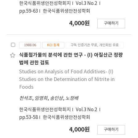
less than 1 indicates the exposure may be
한국식품위생안전성학회지
Vol.3 No.2
lower than an acceptable level.
pp.59-63
한국식품위생안전성학회
4,000원
구매하기
1988.06
KCI 등재
구독 인증기관 무료, 개인회원 유료
식품첨가물의 분석에 관한 연구 - (I) 아질산근 정량
법에 관한 검토
Studies on Analysis of Food Additives- (I)
Studies on the Determination of Nitrite in
Foods
천석조
,
임영희
,
송인상
,
노정배
한국식품위생안전성학회지
Vol.3 No.2
pp.53-58
한국식품위생안전성학회
4,000원
구매하기