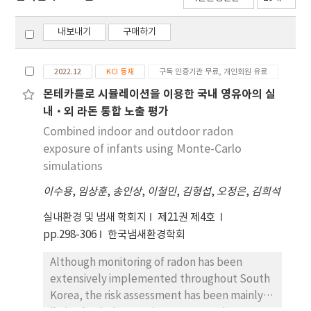
내보내기
구매하기
2022.12
KCI 등재
구독 인증기관 무료, 개인회원 유료
몬테카를로 시뮬레이션을 이용한 국내 영유아의 실
내·외 라돈 통합 노출 평가
Combined indoor and outdoor radon
exposure of infants using Monte-Carlo
simulations
이수용
,
임상훈
,
송인상
,
이철민
,
김형섭
,
오정은
,
김희석
실내환경 및 냄새 학회지
제21권 제4호
pp.298-306
한국냄새환경학회
Although monitoring of radon has been
extensively implemented throughout South
Korea, the risk assessment has been mainly