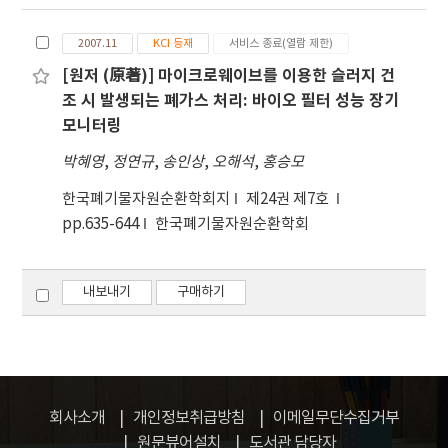
2007.11
KCI 등재
서비스 종료(열람 제한)
[원저 (原著)] 마이크로웨이브를 이용한 슬러지 건
조 시 발생되는 폐가스 처리: 바이오 필터 성능 장기
모니터링
박혜영
,
정연규
,
송인상
,
오해석
,
홍승모
한국폐기물자원순환학회지
제24권 제7호
pp.635-644
한국폐기물자원순환학회
내보내기
구매하기
회사소개
개인정보취급방침
이메일무단수집거부
원문뷰어설치
도서관 담당자