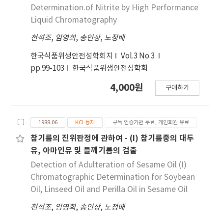
Determination.of Nitrite by High Performance
multiresidue analysis method and acephate
chigae(fermented soy stew) were served
Liquid Chromatography
and methamidophos analysis method of
with varied number of side dishes. 7. Deong-
Korea Food Code. In general the levels of OP
sim gui(grilled meat) and Pulgogi(grilled
천석조
,
임영희
,
송인상
,
노정배
pesticides found in the food samples were
meat with sauce) were served 196.83 g and
very low or not detected. The detected
한국식품위생안전성학회지
Vol.3 No.3
308.98 g. The average waste rate of those
highest value was 0.282 ppm as methidathion
pp.99-103
한국식품위생안전성학회
were 0.7% and 5.8%, respectively. But waste
in mandarin and acephate, chlorpyrifos,
rate of side dishes was 33%. We would like to
4,000원
구매하기
methamidophos and methidathion were
decrease waste rate by proposing
detected in several foods. To quantify
recommended items and weight of some
simultaneous exposure, toxic equivalency
food for 「Good Menu」.
1988.06
KCI 등재
구독 인증기관 무료, 개인회원 유료
factor of proportionately corresponding
참기름의 진위판정에 관하여 - (I) 참기름중의 대두
potency giving decreased AChE activity on
유, 아마인유 및 들깨기름의 검출
the basis of reference dose 0.3 ㎍/kg/day to
the chlorpyrifos was applied. The estimated
Detection of Adulteration of Sesame Oil (I)
dietary daily intake of OP pesticide was 4.52
Chromatographic Determination for Soybean
× 10^(-2) ㎍/kg/day as mean value. The
Oil, Linseed Oil and Perilla Oil in Sesame Oil
hazard index (HI) is the sum for OP pesticides
천석조
,
임영희
,
송인상
,
노정배
being considered together was 0.15. The HI