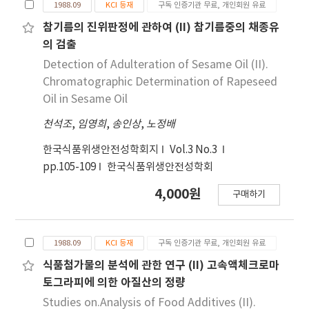
consumed. This study was conducted to
1988.09
KCI 등재
구독 인증기관 무료, 개인회원 유료
jeong-sik(Korean style full course food) were
identify cumulative dietary risk due to
served with many kinds and varied numbers
참기름의 진위판정에 관하여 (II) 참기름중의 채종유
multiple OP pesticides that can be exposed
of side dishes, and waste rate of those were
의 검출
through various foods. Total 22 food samples
higher than other menu items. 3. The average
Detection of Adulteration of Sesame Oil (II).
including cereals, vegetables and fruits were
serving size of Naeng-myeun(Cold noodle)
Chromatographic Determination of Rapeseed
collected randomly two times from food
was 641.00 g, and the waste rate was 11.1%.
Oil in Sesame Oil
markets in several sites (4 cities). The
The waste rate of side dishes was about zero.
subjected foods were selected by regarding
천석조
,
임영희
,
송인상
,
노정배
4. Man-du kuk(dumpling soup) was served
of highly consumed foods to general Korean
695.34 g. Most of side dishes served has high
한국식품위생안전성학회지
Vol.3 No.3
people. The 12 OP pesticides including
waste rate which is more than 50%, average.
pp.105-109
한국식품위생안전성학회
Acephate, Azinphos-methyl, Chlorpyrifos,
5. Seol-nong tang(meat soup) was served
and Diazinon were monitored. For the
755.70 g, side dishes of that were simple such
4,000원
구매하기
exposure assessment, general adult group of
as kak-du-ki or paek kimchi. The average
60 kg body weight was regarded as target
waste rate of side dishes was about 40%. Yuk-
population and food consumption data
gae-jang(Hot meat soup) was 494.83 g a
1988.09
KCI 등재
구독 인증기관 무료, 개인회원 유료
suggested by Lee et al. (2000) were used as
person, waste rate of that were 24.1%, and
식품첨가물의 분석에 관한 연구 (II) 고속액체크로마
consumed value of individual food Analyses
minimum and maximum waste rate of side
토그라피에 의한 아질산의 정량
of samples for OP pesticides have been
dishes were 3.3, 100%, respectively. 6. Kimchi
Studies on.Analysis of Food Additives (II).
carried out according to the multiclass
chigae(Kimchi stew) and Doen-jang