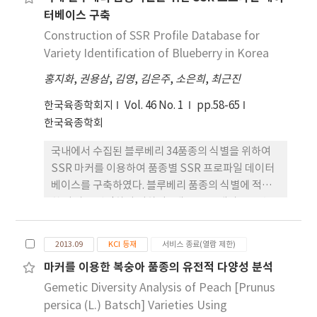
reproducibility and easy scoring. The genetic
침해 및 종 자분쟁 발생시 유용하게 활용될 수 있을 것
storage temperature and time, while that for
터베이스 구축
relationship between the 21 SSR markers
으로 사료된다.
brown rice was more than 92% regardless of
and 38 varieties was analyzed. A total of 210
Construction of SSR Profile Database for
the storage conditions. These results suggest
polymorphic amplified fragments were
Variety Identification of Blueberry in Korea
that the developed discriminant analysis
obtained with the 21 SSR markers. Three to
method could be utilized to determine the
홍지화
,
권용삼
,
김영
,
김은주
,
소은희
,
최근진
seventeen SSR alleles were detected for
production year of rice and brown rice.
each locus, with an average of 10.0 alleles per
한국육종학회지
Vol. 46 No. 1
pp.58-65
locus. Average polymorphism information
한국육종학회
content (PIC) was 0.758, with a range from
국내에서 수집된 블루베리 34품종의 식별을 위하여
0.549 to 0.870. A total of 210 SSR marker loci
SSR 마커를 이용하여 품종별 SSR 프로파일 데이터
were used to calculate Jaccard’s distance
베이스를 구축하였다. 블루베리 품종의 식별에 적합
coefficients for cluster analysis by an
한 마커를 선정하기 위하여 6개 품종을 대상으로 총
unweighted pair-group method with
49개의 마커를 분석하였다. 6개 품종간에 높은 다형
arithmetical average (UPGMA). The genetic
성과 재현성을 나타내고, 밴드패턴이 선명한 17개의
distance ranged from 0.06 to 1.00 in 38
2013.09
KCI 등재
서비스 종료(열람 제한)
마커를 선발하여 공시된 34품종을 분석하였을 때 총
varieties. Out of 38 plum varieties, 32 were
마커를 이용한 복숭아 품종의 유전적 다양성 분석
115개의 대립유전자가 분석되었다. 대립유전자의 수
identified using the 21 SSR markers.
Gemetic Diversity Analysis of Peach [Prunus
의 분포는 2∼15개를 나타내었고, 마커당 평균 대립
Therefore, these SSR markers may be
유전자의 수는 6.8개로 분석되었다. PIC 값은
persica (L.) Batsch] Varieties Using
employed to complement distinctness,