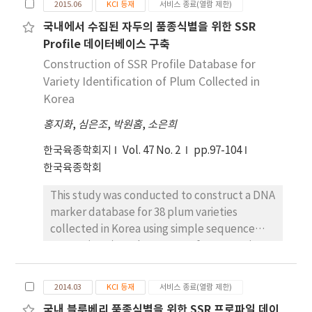
2015.06
KCI 등재
서비스 종료(열람 제한)
타내는 27개의 분자표지를 선발하였다. 27개의 분자
primary verification and 80% by secondary
국내에서 수집된 자두의 품종식별을 위한 SSR
표지 중 다형성, 재현성, 반복성, 대립유전자 패턴 등
verification. The statistical analysis of brown
Profile 데이터베이스 구축
을 종합적으로 고려하여 14개의 SSR 분자표지를 데
rice showed that the centroid distance
이터베이스 구축에 활용할 마커로 최종 선발하였고
Construction of SSR Profile Database for
between the stale and new brown rice was
이를 이용하여 국화 147품종에 대한 SSR 분자표지
Variety Identification of Plum Collected in
3.14 and the classification ratio was 96%. To
데이터베이스를 구축하였다. 국화 147 품종을 14개
Korea
verify the calculated discriminant, 10
의 SSR 분자표지로 분석한 결과 대립 유전자 수는 79
samples of new rice and 30 samples of stale
홍지화
,
심은조
,
박원홈
,
소은희
개, 마커별 대립유전자의 분포는 3 ~ 10개로 분포하
rice were collected and the accuracy of
였고, 분자표지 당 평균 대립 유전자의 수는 5.6개로
discrimination was 93%. The accuracy of
한국육종학회지
Vol. 47 No. 2
pp.97-104
나타났다. PIC 값은 0.287 ~ 0.785 범위에 분포하였으
discrimination for rice stored at room
한국육종학회
며, 평 균값은 0.598로 분석되었다. 국화 147품종에
temperature was 57.9 –92.1% and that for
This study was conducted to construct a DNA
대한 덴드로그 램을 작성하였을 때 공시품종의 유전
rice stored at a low temperature was 86.8–
marker database for 38 plum varieties
적 거리는 0.44 ~ 1.00 범위로 나타났으며, 147품종
94.7%, depending on the storage period. For
collected in Korea using simple sequence
중 143품종은 14개 SSR 분자표 지에 의해 식별이 되
brown rice, the detection accuracy was 94.7–
repeat (SSR) markers. A set of 61 SSR primer
었으나, 돌연변이 육종법 또는 자연변이 를 통해 육성
100% at room temperature and 92.1–100% at
pairs was tested to select polymorphic SSR
된 2품종은 원품종과 구분이 되지 않았다. 본 연구에
a low temperature, depending on the
markers between 8 varieties. Among the 61
의해 구축된 국화 품종별 SSR 분자표지 데이터베이
storage period. The accuracy of
2014.03
KCI 등재
서비스 종료(열람 제한)
primer pairs, 21 showed polymorphism,
스 는 국화 출원품종의 대조품종 선정과 품종보호권
discrimination for rice was affected by the
국내 블루베리 품종식별을 위한 SSR 프로파일 데이