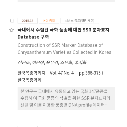
III 군집과 V군집은 1 ~ 2품종이 속하는 소군집이었
been no reported method for discriminating
다. 각 군집의 품종을 육성년대(1980년 이전, 1980년
the production year of rice. The objective of
대, 1990년대, 2000년 이후) 및 용도별(장류 및 두부
this study was to develop a method for
2015.12
KCI 등재
서비스 종료(열람 제한)
용, 나물용, 밥밑용, 풋콩 및 올 콩용)로 분류하면 품
discriminating the production year of rice and
국내에서 수집된 국화 품종에 대한 SSR 분자표지
종의 분포가 차이가 있었다. 육성년대별로 는 1980년
brown rice based on their phospholipids
Database 구축
이전과 1980년대에 육성된 품종은 I과 II군집에,
content. One hundred rice samples and 130
1990년대와 2000년 이후에 육성된 품종은 모든 군집
brown rice samples produced between 2012
Construction of SSR Marker Database of
에 넓게 분포하였다. 용도별로는 I군집에는 장류 및 두
and 2015 were collected. Twelve
Chrysanthemum Varieties Collected in Korea
부용 품종이, II 군집에는 나물용 품종이, IV군집에는
phosphatidylcholine components were
심은조
,
허은정
,
윤무경
,
소은희
,
홍지화
풋콩 및 올콩용 품종이 가장 많이 속하였으며, III과 V
analyzed by liquid chromatography-tandem
군집에 속하는 품종은 나물용 품종이었다.
mass spectrometry. Phosphatidylcholine was
한국육종학회지
Vol. 47 No. 4
pp.366-375
used as an internal standard to calculate the
한국육종학회
peak intensity of the samples. A statistical
본 연구는 국내에서 유통되고 있는 국화 147품종을
analysis of the results showed that the
수집하 여 국화 품종의 식별을 위한 SSR 분자표지의
centroid distance between the stale and new
선발 및 이를 이용한 품종별 DNA profile 데이터베
rice was 4.16 and the classification ratio was
이스를 구축하기 위해 수행하였다. 품종식별에 적합
97%. To verify the calculated discriminant, 61
한 분자표지를 선정하기 위해 20 개 품종을 대상으로
and 40 rice samples were collected. The
총 587개의 SSR 분자표지를 검정하여 다형성을 나
accuracy of discrimination was 82% by