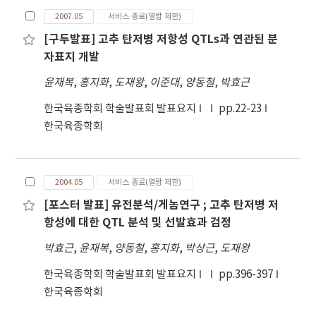
2007.05
서비스 종료(열람 제한)
[구두발표] 고추 탄저병 저항성 QTLs과 연관된 분
자표지 개발
윤재복
,
홍지화
,
도재왕
,
이준대
,
양동철
,
박효근
한국육종학회 학술발표회 발표요지
pp.22-23
한국육종학회
2004.05
서비스 종료(열람 제한)
[포스터 발표] 유전분석/게놈연구 ; 고추 탄저병 저
항성에 대한 QTL 분석 및 선발효과 검정
박효근
,
윤재복
,
양동철
,
홍지화
,
박상근
,
도재왕
한국육종학회 학술발표회 발표요지
pp.396-397
한국육종학회