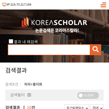
IP:216.73.217.106
메
뉴
결과 내 재검색
검
색
검색결과
검색조건
저자=홍지화
검색필터
CLOSE
검색결과
건
10