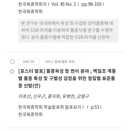
도계 복숭아 그룹으로 나눌 수 있었으며, 72품종 중
한국육종학회지
Vol. 45 No. 2
pp.96-103
68품종은 SSR 마커의 유전자형에 의해 구분되었으
한국육종학회
나, 돌연변이로 육성된 품종은 분자표지로 식별되지
본 연구는 국내외에서 육성 및 수집된 장미품종에 대
않았다. 본 연구결과는 복숭아 품종의 유전적 다양성
하여 SSR 마커를 이용하여 품종식별 연구를 수행하
및 품종식별 연구를 위한 자료로 유용하게 활용될 것
였다. 장미 품종식별에 적합한 SSR 마커를 선정하기
으로 기대된다.
위하여 112개의 SSR 마커를 12개의 주요품종을 대
상으로 분석하였다. 최종 선발된 22개의 SSR 마커를
대상으로 69품종을 이용하여 분석하였을 때 대립유
2007.05
서비스 종료(열람 제한)
전자의 수는 2～10개의 분포를 나타내었으며 총 114
[포스터 발표] 품종육성 및 변이 분야 ; 백일초 계통
개의 대립유전자가 분석되었다. PIC 값은 0.211～
별 품종 특성 및 구별성 검정을 위한 형질별 표준품
0.813의 범위에 속하였으며 평균값은 0.621로 나타났
종 선발(안)
다. SSR 마커를 이용하여 작성된 장미 69품종의 품종
간 유전적 거리는 0.41～0.87의 범위로 나타났고, 공
이호선
,
신우근
,
홍지화
,
유병천
,
강철구
시 품종 모두 SSR 마커의 유전자형에 의해 구분되었
한국육종학회 학술발표회 발표요지
p.53
다. 본 연구결과는 장미 품종의 식별과 유전적 다양성
한국육종학회
연구를 위한 기초 자료로 유용하게 활용될 수 있을 것
으로 기대된다.