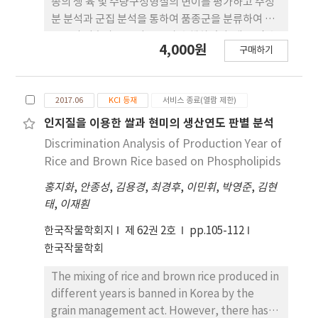
종의 생 육 및 수량구성형질의 변이를 평가하고 주성
분 분석과 군집 분석을 통하여 품종군을 분류하여 콩
육종의 기초자료로 이용 코자 수행하였다. 생육 및 수
4,000원
구매하기
량구성형질의 변이계수는 각 형 질에 따라 차이가 있
었으며, 엽장폭비, 경장, 분지수, 100립중 및 주당종
실중은 높았고, 엽면적, 주경절수, 주당협수 및 주당
2017.06
KCI 등재
서비스 종료(열람 제한)
립수는 중간정도이었으며, 생육시기에 관련된 개화
일수, 성숙 일수 및 생육일수는 낮았다. 콩 품종들의
인지질을 이용한 쌀과 현미의 생산연도 판별 분석
생육 및 수량구성형 질에 대한 주성분 분석을 한 결과,
Discrimination Analysis of Production Year of
주성분의 기여율은 제 1주 성분은 34.02%, 제 2주성
Rice and Brown Rice based on Phospholipids
분은 18.44%, 제 3주성분은 10.67%, 제 4주성분은
홍지화
,
안종성
,
김용경
,
최경후
,
이민휘
,
박영준
,
김현
9.96%로, 상위 4주성분까지의 고유값이 1이상 이며,
태
,
이재훤
누적기여율이 73.09%로 제 4주성분까지만 가지고도
한 국 콩 품종의 군집분류가 가능하였다. Average
한국작물학회지
제 62권 2호
pp.105-112
linkage cluster 에 의하여 분류된 군집분류에서 평
한국작물학회
균 거리를 1.1로 하였을 때 5개 군집으로 분류되었고,
I군집은 전체 품종의 69.7%가 속해 있는 가장 큰 군집
The mixing of rice and brown rice produced in
이었고, 다음으로 II군집이 19.8%가 속하는 큰 군집
different years is banned in Korea by the
이었고, 그 다음으로 IV군집이 8.7%가 속하였으며,
grain management act. However, there has