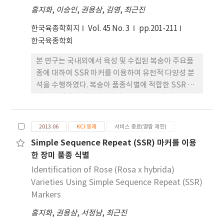
0.248∼0.888의 범위에 속하였으며 평균값은 0.671
uniformity, and stability (DUS) tests or as
홍지화
,
이승인
,
권용삼
,
김영
,
최근진
로 나타났다. 115개의 대립유전자를 Jaccard 방법에
potential tools to solve seed disputes
의해 유사도를 산출하고 비가중 산술방식에 의해 집
한국육종학회지
regarding plums.
Vol. 45 No. 3
pp.201-211
괴 분석한 결과 공시품종의 유전적 거리는 0.31∼0.81
한국육종학회
의 범위로 나타났고 계통도는 유사도 지수 0.40을 기
본 연구는 국내외에서 육성 및 수집된 복숭아 주요품
준으로 할 때 종에 따라 3개의 그룹으로 구분되었다.
종에 대하여 SSR 마커를 이용하여 유전적 다양성 분
17개 SSR 마커에 의해 34품종이 모두 식별되었고,
석을 수행하였다. 복숭아 품종식별에 적합한 SSR 마
34품종을 식별할 수 있는 3개의 최소마커 조합을 선
커를 선정하기 위하여 9개의 주요품종을 대상으로 총
정하였다. 본 결과는 블루베리 품종식별과 신품종 보
189개의 SSR 마커를 분석하였다. 최종 선발된 20개
호 심사를 위한 유전자 분석 자료로 유용하게 활용될
의 SSR 마커를 대상으로 72품종을 이용하여 분석하
것으로 사료된다.
2013.06
KCI 등재
서비스 종료(열람 제한)
였을 때, SSR 마커에 의해 분석된 대립유전자의 수는
Simple Sequence Repeat (SSR) 마커를 이용
2～9개였고, 총 71개의 대립유전자가 분석되었으며
한 장미 품종 식별
마커 당 평균 대립유전자의 수는 3.6개로 조사되었다.
PIC 값은 0.246～0.771의 범위에 속하였으며 평균값
Identification of Rose (Rosa x hybrida)
은 0.523으로 나타났다. SSR 마커를 이용하여 분석
Varieties Using Simple Sequence Repeat (SSR)
된 복숭아 72품종의 품종간 유전적 거리는 0.39～
Markers
1.00의 범위를 나타내었고, 복숭아의 대표적 형태적
홍지화
,
권용삼
,
서정남
,
최근진
특성인 솜털의 유무에 따라 천도계 복숭아 그룹과 백