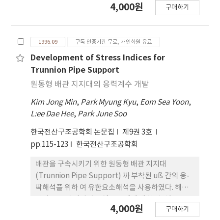
4,000원
구매하기
선 강성행렬의 선택에 따른 알고리즘의 수렴 특성을
검토하였다. 또한 아치보의 스냅 좌굴현상에서 아치
보의 길이와 높이의 비에 따른 스냅 좌굴 진전 특성을
1996.09
구독 인증기관 무료, 개인회원 유료
검토하였다.
Development of Stress Indices for
Trunnion Pipe Support
원통형 배관 지지대의 응력계수 개발
Kim Jong Min
,
Park Myung Kyu
,
Eom Sea Yoon
,
L:ee Dae Hee
,
Park June Soo
한국전산구조공학회 논문집
제9권 3호
pp.115-123
한국전산구조공학회
배관을 구속시키기 위한 원동형 배관 지지대
(Trunnion Pipe Support) 까 부착된 uß 간의 응-
딱해석플 위하 여 유한요소해석을 사용하였다. 해석
션파로 부터 얻어진 응역은 두께에 대한 평칸(막응
4,000원
구매하기
역) 넷 선행 응→박( ""," 힘응력) 으로 분류 되었므