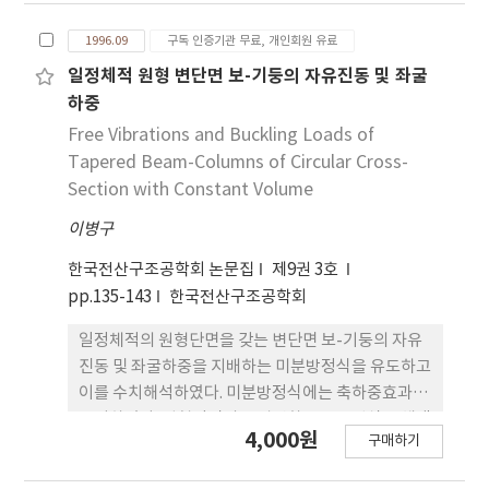
그러한 예 를 제시하고자 한다. 해석결과 지진절연된
1996.09
구독 인증기관 무료, 개인회원 유료
건물의 경우 이러한 내부 수중구조물의 지진웅답이
상당히 증가할 수 있기 때문에 이에 대한 조치가 필요
일정체적 원형 변단면 보-기둥의 자유진동 및 좌굴
함을 보였고， 적절한 설계에 의하여 부가질량효과
하중
를 조절함으로써 어느 정도 응답을 줄일 수 있다는 사
Free Vibrations and Buckling Loads of
실을 알 수 있었다.
Tapered Beam-Columns of Circular Cross-
Section with Constant Volume
이병구
한국전산구조공학회 논문집
제9권 3호
pp.135-143
한국전산구조공학회
일정체적의 원형단면을 갖는 변단면 보-기둥의 자유
진동 및 좌굴하중을 지배하는 미분방정식을 유도하고
이를 수치해석하였다. 미분방정식에는 축하중효과를
고려하였다. 원형단면의 반경변화는 포물선식을 채택
4,000원
구매하기
하였고, 고정-고정, 고정-회전 및 회전-회전 보-기둥
의 고유진동수 및 좌굴하중을 산출하였다. 수치해석