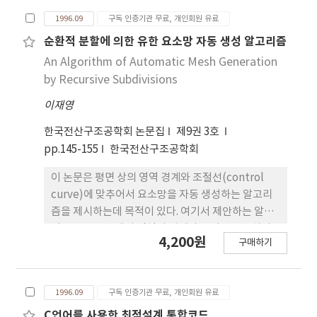
의 결과로 무차원 고유진동수와 무차원 변수들 사이
1996.09
구독 인증기관 무료, 개인회원 유료
의 관계 및 무차원 좌굴하중과 단면비 사이의 관계를
그림에 나타내었고, 최강기둥의 단면비와 좌굴하중
순환적 분할에 의한 유한 요소망 자동 생성 알고리즘
을 구하였다.
An Algorithm of Automatic Mesh Generation
by Recursive Subdivisions
이재영
한국전산구조공학회 논문집
제9권 3호
pp.145-155
한국전산구조공학회
이 논문은 평면 상의 영역 경계와 조절선(control
curve)에 맞추어서 요소망을 자동 생성하는 알고리
즘을 제시하는데 목적이 있다. 여기서 제안하는 알고
리즘은 요소망 생성 영역의 경계와 조절선들을 하나
4,200원
구매하기
의 수퍼 루프(super loop)로 연결하고, 루프(loop)
위에 있는 두 절점을 연결하는 최소벌점(minimum
penalty)의 경로를 따라서 순환적으로 분할하여 요
1996.09
구독 인증기관 무료, 개인회원 유료
소를 생성하는 기법에 바탕을 두고 있다. 이 방법은 요
소망 생성영역의 형상에 제한이 없으며, 모든 과정을
C언어를 사용한 최적설계 통합코드