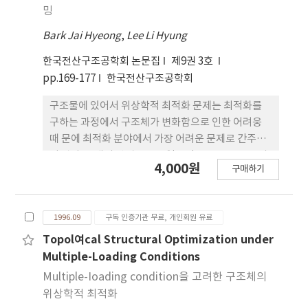
밍
Bark Jai Hyeong
,
Lee Li Hyung
한국전산구조공학회 논문집
제9권 3호
pp.169-177
한국전산구조공학회
구조물에 있어서 위상학적 최적화 문제는 최적화를
구하는 과정에서 구조체가 변화함으로 인한 어려웅
때 문에 최적화 분야에서 가장 어려운 문제로 간주되
어 왔다. 종래의 방법으로는 일반적으로 구조 요소 사
4,000원
구매하기
이즈가 영으로 접근할 때 강성 매트릭스의
singularity를 발생시킴으로써 최적의 혜를 얻지 못
하고 도중에 계산이 종 료되어 버린다. 본 연구에 있어
1996.09
구독 인증기관 무료, 개인회원 유료
서는 이러한 문제점들을 해결하기 위한 비선형 프로
그래밍 formulation을 제 안하는 것올 목적으로한
Topol여cal Structural Optimization under
다. 이 formulation 의 주된 특성은 요소 사이즈가 영
Multiple-Loading Conditions
이 되는 것을 허용한다. 평형 방정 식 을 둥제 약조건
Multiple-Ioading condition을 고려한 구조체의
으로 간주함으로써 강성 매 트릭 스의 singularity를
위상학적 최적화
피 할 수 있다. 이 formulation을 하중올 받는 구조물