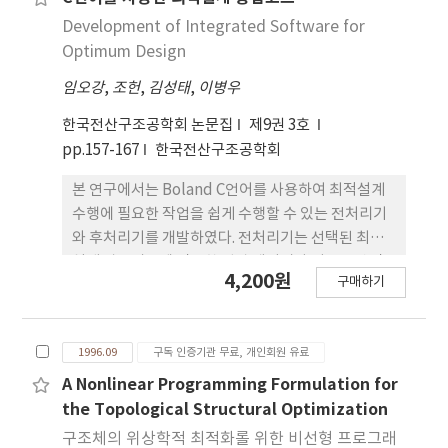
쉽게 자동화 할 수 있기 때문에 복잡한 영역의 요소망
Development of Integrated Software for
을 최소한의 사용자 개입을 통해서 간편하게 처리할
Optimum Design
수 있는 프로그램으로 쉽게 이행할 수 있다. 이 알고리
임오강
,
조헌
,
김성태
,
이병우
즘은 곡면 요소망 생성이나, 적응적 요소망 생성등에
쉽게 확장하여 적용할 수 있다.
한국전산구조공학회 논문집
제9권 3호
pp.157-167
한국전산구조공학회
본 연구에서는 Boland C언어를 사용하여 최적설계
수행에 필요한 작업을 쉽게 수행할 수 있는 전처리기
와 후처리기를 개발하였다. 전처리기는 선택된 최적
설계 알고리즘에 필요한 입력 데이터나 서브루틴 작
4,200원
구매하기
성을 도와준다. 후처리기에서는 반복 계산중에 생성
된 수치값을 그래프로 도시해 줌으로써 문제에 대한
전반적인 파악이 가능하도록 하였다. 수치예제는 선
1996.09
구독 인증기관 무료, 개인회원 유료
형문제와 삼부재 구조물에 대해서 제시하였다.
A Nonlinear Programming Formulation for
the Topological Structural Optimization
구조체의 위상학적 최적화롤 위한 비선형 프로그래