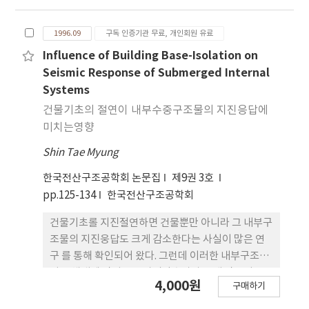
며， 분류된 응벽값은 암략에 악한 언차응략겨l 수 (B
1 ) 와 이자응역겨l 수 (C 1 ) ， 보멘트에 의한 일차응
1996.09
구독 인증기관 무료, 개인회원 유료
력계수 (B" ， Bιr) 와 이차응략셰수 (C객， C!T) 플-
추성하시 위하여 ASME Code 에 성의뭔것파 일치 하
Influence of Building Base-Isolation on
게 해석되었다 무차원의 함수로써 응력 세수에 대한
Seismic Response of Submerged Internal
경험식 얀 새만히기 위하여 여서 ~i~ l;'l 의 해삭 2~ 수
Systems
행하 였다.
건물기초의 절연이 내부수중구조물의 지진응답에
미치는영향
Shin Tae Myung
한국전산구조공학회 논문집
제9권 3호
pp.125-134
한국전산구조공학회
건물기초롤 지진절연하면 건물뿐만 아니라 그 내부구
조물의 지진웅답도 크게 감소한다는 사실이 많은 연
구 를 통해 확인되어 왔다. 그런데 이러한 내부구조물
이 유체내에 잠기고 부가질량효과가 크게 작용되는
4,000원
구매하기
조건에 놓이는 경우 오히려 지진응답이 중가할 수 있
다. 본 논문은 건물 내 수중구조물의 지진해석올 통해