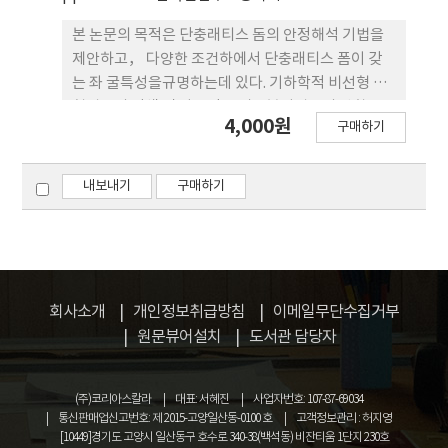
리고 해석적으로 규명되었다.
본 논문의 목적은 단충래티스 돔의 안정해석 기법을
제안하고， 다양한 조건하에서 단충래티스 폼이 갖
는 좌 굴특성을규명하는데 있다. 기하학적 비선형 평
형경로의 탐색 및 좌굴점 그리고분기경로의 방향퉁올
4,000원
구매하기
수치적 으로 계산하기 위하여 孤長法(Arc-Length
Method) 을 이용하였으며， 부재의 좌굴가능성올
판단하기 위하여 에너지밀도함수를 제안하였다. 강절
내보내기
구매하기
점을 갖는 구조물의 거동 특성을 규명하기 위하여 3
종류의 비선형 강성 행렬을 유도하여 해석하였으
며， semi-rigid 절점올 갖는 구조울올 해석하기 위
하여 스프링모델을 제안하고， 부재의 세장비， 반
개각(半開角)， 경계조건 및 다양한 하중조건을 파
회사소개
개인정보취급방침
이메일무단수집거부
라메터로 하여 좌굴특성올 규명하였다.
원문뷰어설치
도서관 담당자
(주)코리아스칼라
대표: 서혜진
사업자번호: 107-87-69034
통신판매업신고번호: 제 2015-고양일산동-0100 호
고객정보관리 : 허지영
[10449]경기도 고양시 일산동구 호수로 340-38(백석동) 비잔티움 1단지 230호