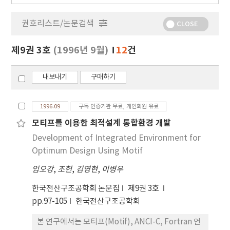
행
물
권호리스트/논문검색
정
CLOSE
보
보
제9권 3호
(1996년 9월)
12
건
기
내보내기
구매하기
1996.09
구독 인증기관 무료, 개인회원 유료
모티프를 이용한 최적설계 통합환경 개발
Development of Integrated Environment for
Optimum Design Using Motif
임오강
,
조헌
,
김영현
,
이병우
한국전산구조공학회 논문집
제9권 3호
pp.97-105
한국전산구조공학회
본 연구에서는 모티프(Motif), ANCI-C, Fortran 언