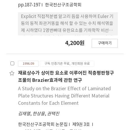
pp.187-197
한국전산구조공학회
Explicit 직접적분볍 알고리 듬을 사용하여 Euler 기
둥의 동적 좌관거똥을 해석 할 수 있는 수치 해석엮을
제 시하였다 1영변뼈대 유한요소를 기하학작 비선형
기동파 전체좌딸의 영향음 고펴할 수 있도록 보의 대
4,200원
구매하기
변위 이 론으로부터 유도하였고， central
difference me thod 플 바탕으로 해석 알고리 늑을
개발하였다 다양한 형상， 크기， 재하시간을 갖는
1996.09
구독 인증기관 무료, 개인회원 유료
충격하-승에 대하여 Eul e r 기 풍 의 동적 좌룹거동과
고유치 문 제 활 해석하였다. 수 치해석 예제를 통하여
재료상수가 상이한 요소로 이루어진 적층평판형구
본 연구의 견파렐 겁증하였다.
조물의 Brazier효과에 관한 연구
A Study on the Brazier Effect of Laminated
Plate Structures Having Different Material
Constants for Each Element
김재열
,
한상을
,
권택진
한국전산구조공학회 논문집
제9권 3호