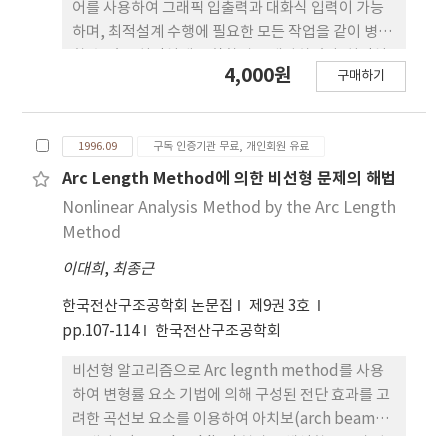
어를 사용하여 그래픽 입출력과 대화식 입력이 가능
하며, 최적설계 수행에 필요한 모든 작업을 같이 병행
할 수 있는 최적설계 통합환경을 개발하였다. 최적설
4,000원
구매하기
계 통합환경은 전처리기(preprocessor), 최적설계
부, 후처리기(postprocessor)로 구성하였다. 전처
리기에서는 유한요소모형의 구성에 필요한 정보를 입
1996.09
구독 인증기관 무료, 개인회원 유료
력한 후 사용자가 입력한 정보를 즉시 확인할 수 있도
록 하였다. 최적설계부에서는 전처리기에서 입력한
Arc Length Method에 의한 비선형 문제의 해법
유한요소 정보를 바탕으로 최적설계 매개변수를 정의
Nonlinear Analysis Method by the Arc Length
하고, 해를 구하는 과정으로 구성하였다. 후처리기에
Method
서는 구조물의 변형, 응력, 목적함수의 변화 등의 해
이대희
,
최종근
석 결과를 가시화 함으로써 결과에 대한 비교.검토를
용이하게 하였다.
한국전산구조공학회 논문집
제9권 3호
pp.107-114
한국전산구조공학회
비선형 알고리즘으로 Arc legnth method를 사용
하여 변형률 요소 기법에 의해 구성된 전단 효과를 고
려한 곡선보 요소를 이용하여 아치보(arch beam)의
스냅좌굴(snap buckling)현상을 해석함으로써 접