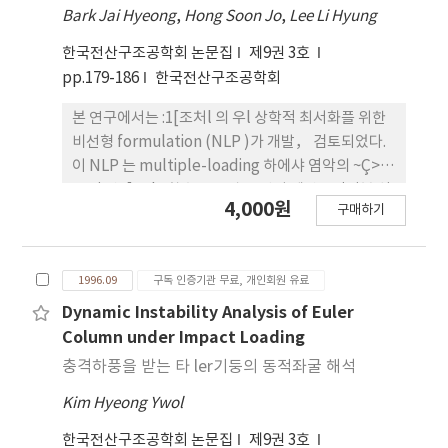
Bark Jai Hyeong
,
Hong Soon Jo
,
Lee Li Hyung
에 있어서 웅력과 변위의 제약조 건 하에서 중량을 최
소화할때의 유한 요소의 두께를 구하는 디자 인 문제
한국전산구조공학회 논문집
제9권 3호
에 적용하여， 이 formulation 이 위상화적 최적화
pp.179-186
한국전산구조공학회
에 있어서의 효과를 입증하였다.
본 연구에서는 :1[조처l 의 우l 상학적 최서화플 위한
비선형 formulation (NLP )가 개발， 검토되었다.
이 NLP 는 multiple-loading 하에샤 염악의 ~Ç>
__ ti.젝E] _tl_ 함수， 응력， 맨위 제약조간단블 쉽
4,000원
구매하기
게 다붙 수가 있다. 또한 이 NLP 는 해삭파 최석화 디
자인블 농사에 실시함으보써 요소 사이즈가 영 P 료
집까함에 따른 강성 매트린스의 singularity플 피한
1996.09
구독 인증기관 무료, 개인회원 유료
수 있다. 즉， 평형 방정삭블 등제약조끼으로 치흰함
으깊써 강성 1깨트릭스 그자체나 그의 역매트박스륜
Dynamic Instability Analysis of Euler
구한 펀요도 없어진다 이 NLP 든 multiple-loading
Column under Impact Loading
condition 하에서 테 스트 되었으며， 이플 풍 해 이
충격하풍을 받는 타 ler기둥의 동적좌굴 해석
NLP 가 다양한 세약조건하에서 강략하셰 작용함이
Kim Hyeong Ywol
입증되었다-
한국전산구조공학회 논문집
제9권 3호