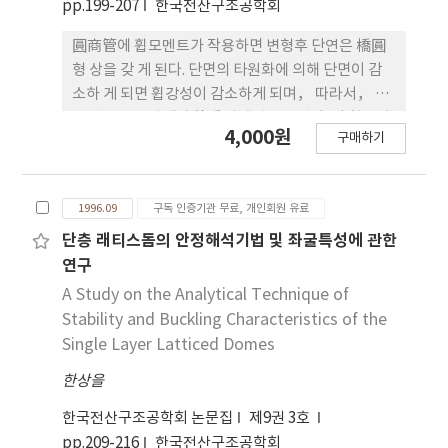
pp.199-207
한국전산구조공학회
圓商管에 휩모멘트가 작용하면 변형후 단연은 橋圓
형 상을 갖 게 된다. 단면의 타원화에 의해 단면이 감
소하 게 되면 휩강성이 감소하게 되며， 따라서， 챔
모멘트-꼭률관계가 倚重뻐減젠으로 된다. 이 휩강성
4,000원
구매하기
의 감소 현상 을 Brazier 이 론 또는 Brazier 현상이라
고 한다. 적층평판에 있어서도 각충의 재료상수가 뚜
렷하게 다른 경우 원통관에서의 Brazier 현상과 유사
1996.09
구독 인증기관 무료, 개인회원 유료
한 현상이 발생한다. 본 논문에서는 평판에서익
Brazier 현상을 규명하기 위하여 3층 적충모델을 만
단층 래티스돔의 안정해석기법 및 좌굴특성에 관한
틀어 zt 층의 재료정 수가 현저히 다른 경 우 어떠한
연구
현상이 일어나는 가롤 실험적으로 규명하였고， 이
A Study on the Analytical Technique of
론해석을 위하여 스프링모덴 을 사용하였다. 본 논문
Stability and Buckling Characteristics of the
의 모델에서 알 수 있듯이 중간충의 재료상수가 상하
Single Layer Latticed Domes
충 요소의 재료상수 보다 뚜넷하 게 작은 경우 중간층
한상을
의 지똥이 현저히 크게됨을 알 수 있었다. 즉， 본 논
문에서 채택한 모델의 정우에 있어서 도 원통판에서
한국전산구조공학회 논문집
제9권 3호
일어나는 Brazier 현상이 일어나고 있음이 실험적 그
pp.209-216
한국전산구조공학회