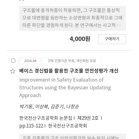
구조물에 충격하중이 작용하면, 그 구조물은 통상적
으로 대변형을 동반하는 소성변형과 최종적으로 그에
따른 파단을 경험하게 된다. 본 연구에서는 사고적 극
한 상태에 대한 합리적인 설계를 위해 열성형된 판과
4,000원
구매하기
냉간성형된 판의 재료상수를 고속인장시험에 대한 수
치시현을 통해 정의하였다. 변형율이 중간 속도 이하
인 경우에는 변형율 속도의 영향을 무시할 수 있다는
2016.04
구독 인증기관 무료, 개인회원 유료
가정과 함께 Cower-Symond 모델과 John-Cook
모델에 포함되는 재료상수들의 유용성을 참고문헌들
베이스 경신법을 활용한 구조물 안전성평가 개선
의 결과와 비교하여 입증하였다. 본 논문은 향후 연구
Improvement in Safety Evaluation of
내용에 대한 언급을 포함하면서 마무리하였다.
Structures using the Bayesian Updating
Approach
박기동
,
이상복
,
김준기
,
나창순
한국전산구조공학회 논문집
제29권 2호
pp.115-122
한국전산구조공학회
기존 건축물의 구조 안전성평가와 보수 보강 시에는