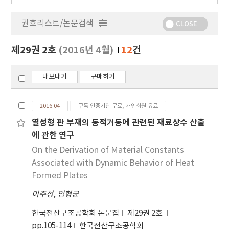
행
물
권호리스트/논문검색
정
CLOSE
보
보
제29권 2호
(2016년 4월)
12
건
기
내보내기
구매하기
2016.04
구독 인증기관 무료, 개인회원 유료
열성형 판 부재의 동적거동에 관련된 재료상수 산출
에 관한 연구
On the Derivation of Material Constants
Associated with Dynamic Behavior of Heat
Formed Plates
이주성
,
임형균
한국전산구조공학회 논문집
제29권 2호
pp.105-114
한국전산구조공학회