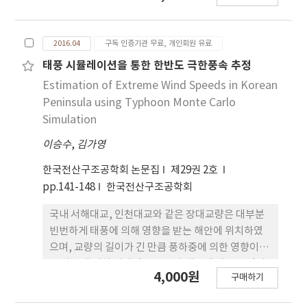
closest point) 알고리즘으로 측정된 포인트 클라우
이루어져야한다. 이러한 피해는 강풍에 취약한 옥외
드와 설계된 점들의 비교 작업을 수행한 다음에 허용
광고물의 내풍설계 기준의 미비가 가장 큰 요인으로
2016.04
구독 인증기관 무료, 개인회원 유료
범위 내의 오차를 만족하는 지를 판단한다.
인식되고 있어 본 연구에서는 옥외광고물의 내풍설계
표준을 제시하였다. 이를 위해 풍속에 영향을 주는 옥
태풍 시뮬레이션을 통한 한반도 극한풍속 추정
외광고물 설치위치의 주변 풍환경이나 높이, 설치위
Estimation of Extreme Wind Speeds in Korean
치 등 풍속과 관련한 요소를 반영하였으며, 건축구조
Peninsula using Typhoon Monte Carlo
기준 2015(안)의 기본풍속도와 풍속보정 절차에 의
Simulation
한 풍하중 산정 과정을 제시하였다. 이 과정에서 공학
이승수
,
김가영
적 판단이 요구되는 옥외광고물 설치위치 주변의 지
표조도구분 및 지형계수 평가에 대해 정략적으로 적
한국전산구조공학회 논문집
제29권 2호
용할 수 있는 기준을 제시하였다. 또한 비전문가 관점
pp.141-148
한국전산구조공학회
에서 적용하기 용이하도록 가능한 단순화된 정량화
절차를 제시하였다.
국내 서해대교, 인천대교와 같은 장대교량은 대부분
빈번하게 태풍에 의해 영향을 받는 해안에 위치하였
으며, 교량의 길이가 긴 만큼 풍하중에 의한 영향이 다
른 하중에 비해 상대적으로 크기 때문에 내풍 안정성
4,000원
구매하기
을 확보하기 위해 정확한 설계풍속을 산정하는 것이
매우 중요하다. 본 연구에서는 태풍의 기후학적 특성