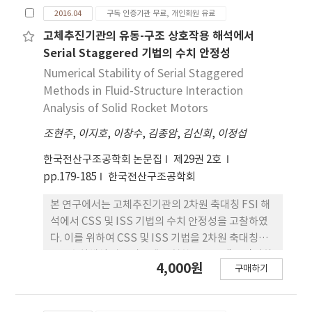
경우에 대하여 궤도-교량 상호작용해석을 수행하고
2016.04
구독 인증기관 무료, 개인회원 유료
그 결과를 비교 검토하였다. 대상교량은 상호작용 효
과를 극대화하기 위하여 9경간 연속 PSC교와 2경간
고체추진기관의 유동-구조 상호작용 해석에서
연속 강합성교를 포함하며, 총 연장 1,205m, 최대 고
Serial Staggered 기법의 수치 안정성
정지점간 거리 825m인 장경간 교량을 선정하였다.
Numerical Stability of Serial Staggered
해석결과 슬라이딩 궤도는 레일신축이음장치를 적용
Methods in Fluid-Structure Interaction
한 경우보다 레일 부가 축력이 더 작은 것은 물론, 지
Analysis of Solid Rocket Motors
점부에 재하되는 수평 반력 또한 작게 나타나 궤도-교
조현주
,
이지호
,
이창수
,
김종암
,
김신회
,
이정섭
량 상호작용 저감 효과가 뛰어난 것으로 확인되었다.
반면 슬라이딩 궤도는 온도하중에 의해 높은 슬래브
한국전산구조공학회 논문집
제29권 2호
축력이 발생되므로, 궤도 설계 시 슬래브 축력에 대한
pp.179-185
한국전산구조공학회
단면 설계에 주의를 기울일 필요가 있다.
본 연구에서는 고체추진기관의 2차원 축대칭 FSI 해
석에서 CSS 및 ISS 기법의 수치 안정성을 고찰하였
다. 이를 위하여 CSS 및 ISS 기법을 2차원 축대칭
FSI 수치해석 알고리즘에 구현한 프로그램을 작성하
4,000원
구매하기
고, 이를 ACM 및 BCM 고체추진기관의 복합거동 해
석에 사용하였다. 해석 결과들을 비교 분석하여 ISS
기법이 고체추진기관 FSI 해석의 수치 안정성 개선에