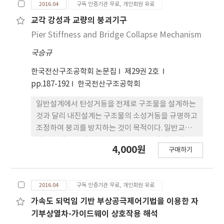
2016.04
구독 인증기관 무료, 개인회원 유료
효과적인지 검토하였다. 연구결과, ISS 기법을 적용
한 FSI 해석은 시스템 시간간격이 작아질수록 수치적
교각 강성과 교량의 붕괴기구
수렴성을 보이며, CSS 기법과 다르게 시간이 진행되
Pier Stiffness and Bridge Collapse Mechanism
어도 수치해의 진동이 발산하지 않는 것을 확인할 수
국승규
있었다. 이를 통하여 ISS 기법을 사용하면 ACM 및
BCM의 FSI 해석에 CSS 기법을 이용할 시 나타나는
한국전산구조공학회 논문집
제29권 2호
수치 불안정성을 개선할 수 있음을 확인하였다.
pp.187-192
한국전산구조공학회
일반설계에서 탄성거동을 전제로 구조물을 설계하는
것과 달리 내진설계는 구조물의 소성거동을 규명하고
조정하여 붕괴를 방지하는 것이 목적이다. 일반교량
의 경우에 요구되는 붕괴방지수준은 교량의 특정한
4,000원
구매하기
구조부재의 소성거동으로 낙교를 방지하여 지진발생
이후에 긴급차량의 통과를 가능하게 하는 것이다. 이
러한 소성거동은 연결부분 또는 교각기둥에 제한되고
2016.04
구독 인증기관 무료, 개인회원 유료
각 경우에 적절한 조치가 요구된다. 도로교설계기준
은 교각기둥에서 소성힌지를 형성하여 연성붕괴기구
가속도 되먹임 기반 부상공극제어기법을 이용한 자
를 구성하는 설계방식과 함께 철근콘크리트 교각을
기부상열차-가이드웨이 상호작용 해석