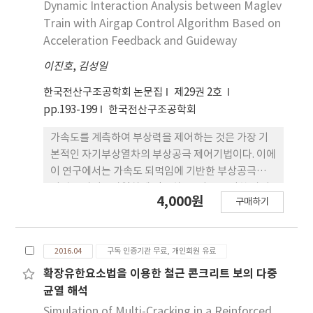
하부구조로 하는 교량을 대상으로 연결부분의 항복을
Dynamic Interaction Analysis between Maglev
이용하여 취성붕괴기구를 구성하는 연성도 내진설계
Train with Airgap Control Algorithm Based on
를 부록으로 제시하고 있다. 이 연구에서는 철근콘크
Acceleration Feedback and Guideway
리트 교각기둥과 강재받침으로 설계된 일반교량을 선
이진호
,
김성일
정하고 연성붕괴기구와 취성붕괴기구를 모두 고려한
붕괴방지 설계절차 및 도로교설계기준에 요구되는 수
한국전산구조공학회 논문집
제29권 2호
정사항을 제안하였다.
pp.193-199
한국전산구조공학회
가속도를 계측하여 부상력을 제어하는 것은 가장 기
본적인 자기부상열차의 부상공극 제어기법이다. 이에
이 연구에서는 가속도 되먹임에 기반한 부상공극제어
기법을 자기부상열차에 적용하고, 이를 고려한 자기
4,000원
구매하기
부상열차-가이드웨이 상호작용계의 동적거동 해석기
법을 개발한다. 개발된 해석기법을 사용하여 실제 자
기부상열차-가이드웨이 상호작용계의 동적해석을 수
2016.04
구독 인증기관 무료, 개인회원 유료
행하였다. 해석 결과를 통해 가속도 되먹임에 기반한
부상공극제어기법을 적용하여도 현재까지 제안된 자
확장유한요소법을 이용한 철근 콘크리트 보의 다중
기부상열차 설계 기준을 충분히 만족함을 확인하였
균열 해석
다. 즉, 현재 제안된 자기부상열차 가이드웨이 구조물
Simulation of Multi-Cracking in a Reinforced