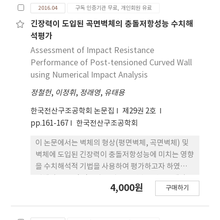
2016.04
구독 인증기관 무료, 개인회원 유료
로 피해를 입은 교량에 대해 지진해일파고의 변화에
따른 파력의 특성을 수치실험을 통하여 조사하였으
긴장력이 도입된 곡면벽체의 충돌저항성능 수치해
며, 육상 교량에 작용하는 지진해일파력의 추정에 항
석평가
력 성분만을 고려한 Morison식으로부터 얻어진 항력
Assessment of Impact Resistance
계수의 결과와 설계기준과의 비교로부터 본 3차원 수
Performance of Post-tensioned Curved Wall
치해석의 유용성을 논의하였다. 또한, 지진해일파력
using Numerical Impact Analysis
을 보다 고정도로 추정할 수 있는 합리적인 방법으로
정철헌
,
이정휘
,
정래영
,
유태용
항력과 관성력을 동시에 고려한 Morison식의 적용을
제안하였다.
한국전산구조공학회 논문집
제29권 2호
pp.161-167
한국전산구조공학회
이 논문에서는 벽체의 형상(평면벽체, 곡면벽체) 및
벽체에 도입된 긴장력이 충돌저항성능에 미치는 영향
을 수치해석적 기법을 사용하여 평가하고자 하였다.
벽체의 곡률 및 긴장력 도입률을 변수로 총 12 케이스
4,000원
구매하기
의 충돌해석을 수행하였으며, 충돌체로는 상용 민항
기엔진의 3차원 상세모델을 사용하였다. 충돌저항성
능을 평가하기 위해 관입깊이와 벽체 중앙부 후면의