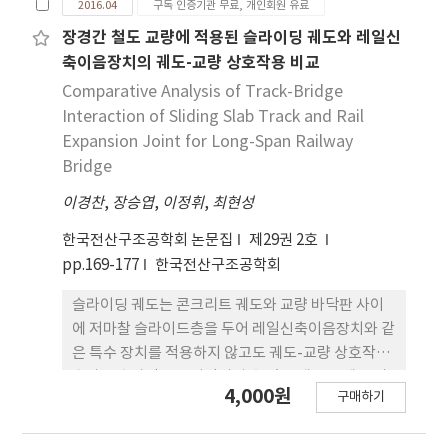
2016.04
구독 인증기관 무료, 개인회원 유료
최대 변위를 비교하였다. 긴장력의 도입에 의해 관입
깊이는 약 60∼80% 수준으로 감소하는 것으로 나타
장경간 철도 교량에 적용된 슬라이딩 궤도와 레일신
났으나, 후면 변위는 큰 차이가 나타나지 않았으며,
축이음장치의 궤도-교량 상호작용 비교
벽체 형상에 따른 차이는 상대적으로 크지 않은 것으
Comparative Analysis of Track-Bridge
로 나타났다.
Interaction of Sliding Slab Track and Rail
Expansion Joint for Long-Span Railway
Bridge
이경찬
,
장승엽
,
이정휘
,
최현성
한국전산구조공학회 논문집
제29권 2호
pp.169-177
한국전산구조공학회
슬라이딩 궤도는 콘크리트 궤도와 교량 바닥판 사이
에 저마찰 슬라이드층을 두어 레일신축이음장치와 같
은 특수 장치를 적용하지 않고도 궤도-교량 상호작용
효과를 효과적으로 저감시킬 수 있는 새로운 궤도 시
4,000원
구매하기
스템으로 개발되고 있다. 이 논문에서는 장경간 교량
에 슬라이딩 궤도와 레일신축이음장치를 각각 적용한