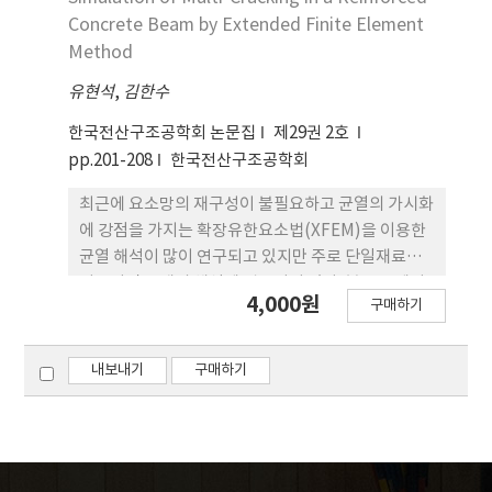
의 설계 기준을 보완하여 안전하면서도 경제적인 구
Concrete Beam by Extended Finite Element
조물의 건설이 가능해질 것으로 예상된다.
Method
유현석
,
김한수
한국전산구조공학회 논문집
제29권 2호
pp.201-208
한국전산구조공학회
최근에 요소망의 재구성이 불필요하고 균열의 가시화
에 강점을 가지는 확장유한요소법(XFEM)을 이용한
균열 해석이 많이 연구되고 있지만 주로 단일재료로
이루어진 부재의 해석에 집중되어 있다. 본 논문에서
4,000원
구매하기
는 복합재료 부재인 철근콘크리트보의 다중균열 해석
에 확장유한요소법을 적용하며 그 적용성과 타당성을
살펴보았다. 확장유한요소해석 기능이 탑재된 상용해
내보내기
구매하기
석프로그램인 ABAQUS를 사용하여 균열해석을 수
행하였으며 그 결과를 실험결과와 비교하였다. 확장
유한요소법에서 인접요소에 동시에 균열이 발생할 경
우 균열의 불연속성이 나타나지 않은 부가자유도 잠