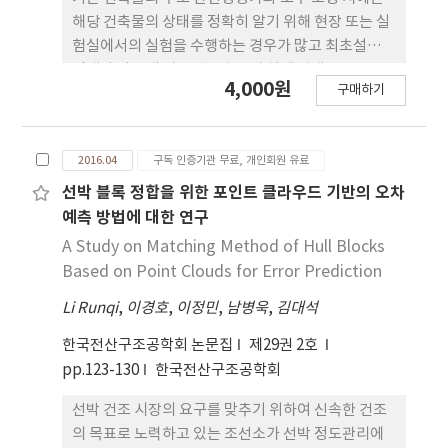
해당 건축물의 상태를 정확히 알기 위해 현장 또는 실
험실에서의 실험을 수행하는 경우가 많고 최초설계
단계와 다르게 시공된 건축물의 실제 상태 등을 구조
4,000원
구매하기
해석 모델에 반영하게 된다. 이 경우, 각종 실험값을
전통적인 통계학적 방법은 구조기술자가 지닌 경험과
지식은 구조모델링 및 해석에서 아무런 가치를 더할
2016.04
구독 인증기관 무료, 개인회원 유료
수가 없다. 본 논문은 현장 및 실험실에서 얻은 단순한
실험값을 구조기술자의 축적된 경험과 지식을 변수로
선박 블록 정합을 위한 포인트 클라우드 기반의 오차
활용하여 보다 유효하게 구조해석 모델에 필요한 데
예측 방법에 대한 연구
이터로 개선하는 방법으로서 통계학적인 베이스 경신
A Study on Matching Method of Hull Blocks
법을 이용한 안전성평가 방법에 대해 살펴보았다. 구
Based on Point Clouds for Error Prediction
조기술자의 적절한 판단이 변수로서 포함되면 적은
Li Runqi
,
이경호
,
이정민
,
남병욱
,
김대석
개수의 샘플 수로도 비교적 정확한 값의 최종 예측값
을 산정할 수 있어 전통적인 통계학적 접근에 비해 보
한국전산구조공학회 논문집
제29권 2호
다 실제값에 근접한 예측값을 구할 수 있는 것을 확인
pp.123-130
한국전산구조공학회
하였다.
선박 건조 시장의 요구를 맞추기 위하여 신속한 건조
의 목표로 노력하고 있는 조선소가 선박 정도관리에