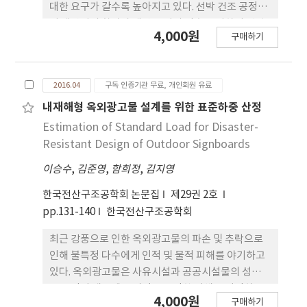
대한 요구가 갈수록 높아지고 있다. 선박 건조 공정에
서 생산성의 향상과 생산 주기의 단축을 위하여 선박
4,000원
구매하기
부재의 정도평가를 전 주기에서 수행해야 하는 것은
중요하다. 선박의 품질을 높이기 위하여 조선소에서
블록의 정도제어를 수행하는 것은 선박의 건조 주기
2016.04
구독 인증기관 무료, 개인회원 유료
를 단축할 수 있을 뿐만 아니라 건조 비용도 줄일 수
있다. 선박 블록의 정도를 제어하는 중심은 선박 블록
내재해형 옥외광고물 설계를 위한 표준하중 산정
통합 정도관리시스템을 만들어야 한다. 이 시스템은
Estimation of Standard Load for Disaster-
“Non-allowance Shipbuilding”의 목표로 정도
Resistant Design of Outdoor Signboards
관리의 총괄성, 블록 정도의 향상, 정도관리 과정의
이승수
,
김준영
,
함희정
,
김지영
표준화 등이 이루어져야 한다. 일반적으로 정도관리
를 수행하는 관리자가 광파측정기를 이용하여 선박
한국전산구조공학회 논문집
제29권 2호
블록의 접합면에 있는 주요 포인트(vital point)를 측
pp.131-140
한국전산구조공학회
정하고 수집하지만 무거운 계측장비를 가지고 블록의
정도관리를 수행하는 것은 불편할 뿐만 아니라 시간
최근 강풍으로 인한 옥외광고물의 파손 및 추락으로
도 오래 걸린다. 본 논문에서는 선박 블록의 정도관리
인해 불특정 다수에게 인적 및 물적 피해를 야기하고
시간을 단축할 수 있는 포인트 클라우드 기반으로 3차
있다. 옥외광고물은 사유시설과 공공시설물의 성격을
원 레이저 스캐너를 이용한 선박 블록 탑재 전에 오차
모두 갖기 때문에 옥외광물로 인한 피해를 저감하는
4,000원
구매하기
예측 방법을 제안하였다. 이 방법은 ICP(iterative
것은 개인의 노력뿐 아니라 제도 및 규정을 통해서도