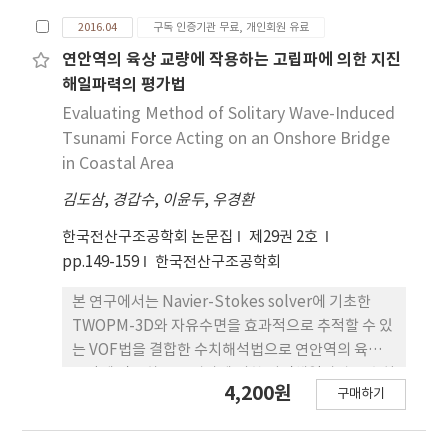
인자로 중심기압깊이, 태풍이동속도, 태풍이동방향,
2016.04
구독 인증기관 무료, 개인회원 유료
최단접근거리를 결정하였으며, 태풍의 기후학적 특
성들의 확률 분포를 추정하고, 바람장 모형과 중심기
연안역의 육상 교량에 작용하는 고립파에 의한 지진
압상승 모형을 적용하여 몬테카를로 시뮬레이션을 실
해일파력의 평가법
시하였다. 분석결과, 대체적으로 제주도와 남해안 지
Evaluating Method of Solitary Wave-Induced
역의 재현기간 풍속이 크게 나오며 고위도로 갈수록
Tsunami Force Acting on an Onshore Bridge
작아지는 특징을 나타냈다. 이와 같은 특징이 나타난
in Coastal Area
가장 큰 원인은 고위도 분석지점 표본 태풍의 중심기
김도삼
,
경갑수
,
이윤두
,
우경환
압이 저위도 분석지점 표본 태풍의 중심기압보다 높
기 때문으로 판단되며, 또한 우리나라에 해상에서 육
한국전산구조공학회 논문집
제29권 2호
지로 이동하면서 쇠퇴기를 겪어 점차 약해지기 때문
pp.149-159
한국전산구조공학회
인 것으로 분석되었다. 또한, 시뮬레이션 결과를 도로
교 설계기준 100년 재현기간 풍속(10분 평균, 지상
본 연구에서는 Navier-Stokes solver에 기초한
10m, 지표조도 II)과 비교한 결과, 태풍시뮬레이션의
TWOPM-3D와 자유수면을 효과적으로 추적할 수 있
결과가 낮게 나타났으며, 이러한 점을 볼 때 도로교 설
는 VOF법을 결합한 수치해석법으로 연안역의 육상
계기준의 기본 풍속이 높게 산정되어 있다고 판단되
교량에 작용하는 고립파에 의한 지진해일파력을 수치
4,200원
며, 기상자료 분석과 같은 추가적인 연구를 통해 기본
구매하기
적으로 검토하였으며, 연직벽체와 연직주상구조물에
풍속 조정에 대한 연구가 수행 되어야 할 것으로 사료
작용하는 단파파력에 관한 기존의 실험치와 비교·
된다.
검토하여 본 수치해석의 타당성을 검증하였다. 실제